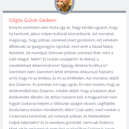
Gőgös Gúnár Gedeon
Ennyire szerintem nem tiszta ügy ez. Nagy kérdés ugyanis, hogy
ha tanítunk, akkor milyen kultúrát közvetítsünk. Azt mondod,
magánügy, hogy jobban szereted (mert gondolom, ezt vehetem
állításnak) az igazgyöngyös rajzokat, mint amit a házad falára
festettek. De mondjuk, biztosan jobban szereted őket, mint a
Való Világot. Miért? Ez tisztán szubjektív? Az életed, a
neveltetésed determinál erre? Éppúgy lehetne fordítva is?
Szerintem nem. Szerintem lehet értelmes diskurzust folytatni
arról, hogy mi az értékes, és mi az értéktelen. Azt mondod, ebből
lesz Zsdanov. Ez azonban túl nagy ugrás. Én nem hiszem, hogy az
értékrendből lesz Zsdanov. Inkább abból, hogy a hatalom akar
értékrendet diktálni. De ahhoz hatalom kell. A magyarórán nem
fogjuk Csokonai helyett a 100xSzép újságot olvasni. Legföljebb
fondorlatos módon mindkettőt. Mért? Csak azért, mert minket is
Csokonaira tanítottak, azt ismerjük jobban, és hitelesebben
tudjuk képviselni? Ez is veszélyes gondolat, nemcsak Zsdanov.
Mert aztán egyszercsak nem lesz az iskolában Csokonai, kevés