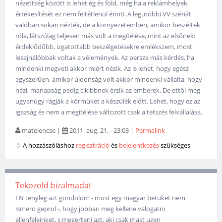
nézettség között is lehet ég és föld, még ha a reklámhelyek
értékesítését ez nem feltétlenül érinti. A legutóbbi VV szériát
valóban sokan nézték, de a környezetemben, amikor beszéltek
róla, látszólag teljesen más volt a megítélése, mint az elsőnek:
érdeklődőbb, izgatottabb beszélgetésekre emlékszem, most
lesajnálóbbak voltak a vélemények. Az persze más kérdés, ha
mindenki megveti akkor miért nézik. Az is lehet, hogy egész
egyszerűen, amikor újdonság volt akkor mindenki vállalta, hogy
nézi, manapság pedig cikibbnek érzik az emberek. De ettől még
ugyanúgy rágják a körmüket a készülék előtt. Lehet, hogy ez az
igazság és nem a megítélése változott csak a tetszés felvállalása.
matelencse
|
2011. aug. 21. - 23:03
|
Permalink
A hozzászóláshoz
regisztráció
és
bejelentkezés
szükséges
Tekozold bizalmadat
EN tenyleg azt gondolom - most egy magyar betuket nem
ismero geprol -, hogy jobban meg kellene valogatni
ellenfeleinket, s megerteni azt, aki csak mast uzen