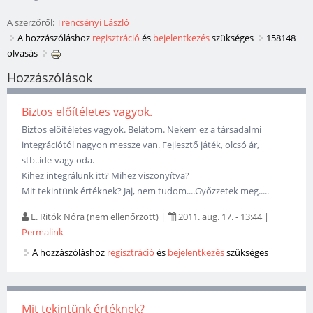
A szerzőről:
Trencsényi László
A hozzászóláshoz
regisztráció
és
bejelentkezés
szükséges
158148
olvasás
Hozzászólások
Biztos előítéletes vagyok.
Biztos előítéletes vagyok. Belátom. Nekem ez a társadalmi
integrációtól nagyon messze van. Fejlesztő játék, olcsó ár,
stb..ide-vagy oda.
Kihez integrálunk itt? Mihez viszonyítva?
Mit tekintünk értéknek? Jaj, nem tudom....Győzzetek meg.....
L. Ritók Nóra (nem ellenőrzött)
|
2011. aug. 17. - 13:44
|
Permalink
A hozzászóláshoz
regisztráció
és
bejelentkezés
szükséges
Mit tekintünk értéknek?