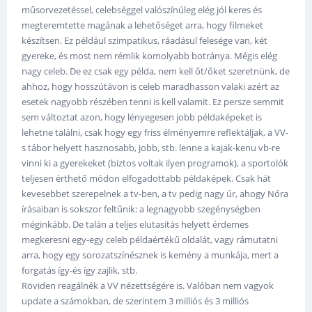
műsorvezetéssel, celebséggel valószínúleg elég jól keres és
megteremtette magának a lehetőséget arra, hogy filmeket
készítsen. Ez például szimpatikus, ráadásul felesége van, két
gyereke, és most nem rémlik komolyabb botránya. Mégis elég
nagy celeb. De ez csak egy példa, nem kell őt/őket szeretnünk, de
ahhoz, hogy hosszútávon is celeb maradhasson valaki azért az
esetek nagyobb részében tenni is kell valamit. Ez persze semmit
sem változtat azon, hogy lényegesen jobb példaképeket is
lehetne találni, csak hogy egy friss élményemre reflektáljak, a VV-
s tábor helyett hasznosabb, jobb, stb. lenne a kajak-kenu vb-re
vinni ki a gyerekeket (biztos voltak ilyen programok), a sportolók
teljesen érthető módon elfogadottabb példaképek. Csak hát
kevesebbet szerepelnek a tv-ben, a tv pedig nagy úr, ahogy Nóra
írásaiban is sokszor feltűnik: a legnagyobb szegénységben
méginkább. De talán a teljes elutasítás helyett érdemes
megkeresni egy-egy celeb példaértékű oldalát, vagy rámutatni
arra, hogy egy sorozatszínésznek is kemény a munkája, mert a
forgatás így-és így zajlik, stb.
Röviden reagálnék a VV nézettségére is. Valóban nem vagyok
update a számokban, de szerintem 3 milliós és 3 milliós