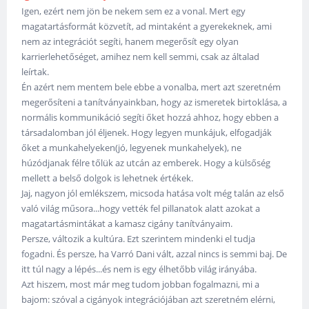
Igen, ezért nem jön be nekem sem ez a vonal. Mert egy
magatartásformát közvetít, ad mintaként a gyerekeknek, ami
nem az integrációt segíti, hanem megerősít egy olyan
karrierlehetőséget, amihez nem kell semmi, csak az általad
leírtak.
Én azért nem mentem bele ebbe a vonalba, mert azt szeretném
megerősíteni a tanítványainkban, hogy az ismeretek birtoklása, a
normális kommunikáció segíti őket hozzá ahhoz, hogy ebben a
társadalomban jól éljenek. Hogy legyen munkájuk, elfogadják
őket a munkahelyeken(jó, legyenek munkahelyek), ne
húzódjanak félre tőlük az utcán az emberek. Hogy a külsőség
mellett a belső dolgok is lehetnek értékek.
Jaj, nagyon jól emlékszem, micsoda hatása volt még talán az első
való világ műsora...hogy vették fel pillanatok alatt azokat a
magatartásmintákat a kamasz cigány tanítványaim.
Persze, változik a kultúra. Ezt szerintem mindenki el tudja
fogadni. És persze, ha Varró Dani vált, azzal nincs is semmi baj. De
itt túl nagy a lépés...és nem is egy élhetőbb világ irányába.
Azt hiszem, most már meg tudom jobban fogalmazni, mi a
bajom: szóval a cigányok integrációjában azt szeretném elérni,