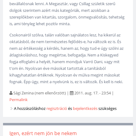
bevállalósnak lenni. A Megasztár, vagy Csillag születik szerű
dolgok szerintem azért más kategóriák, mert azokban a
szereplőkben van kitartás, szorgalom, önmegvalósítás, tehetség
is, ami tényleg lehet pozitív minta.
Csokonairól szólva, talán valóban sajnálatos lesz, ha kikerül az
oktatásból, de nem természetes fejlődés-e, ha változik ez is. És
nem az értékesség a kérdés, hanem az, hogy tud-e úgy szólni az
átlagiskoláshoz, hogy megértse, befogadja. Nem a Kiskegyed
fogja elfoglalni a helyét, hanem mondjuk Varró Dani, vagy mit
t'om én. Nyolcvan éve másokat tartottak a tanításból
kihagyhatatlan értéknek. Nyolcvan év múlva megint másokat
fognak. Épp úgy, mint a nyelvünk is, ez is változik. És kell is neki.
Sági Zenina (nem ellenőrzött)
|
2011. aug. 17. - 23:54
|
Permalink
A hozzászóláshoz
regisztráció
és
bejelentkezés
szükséges
Igen, ezért nem jön be nekem