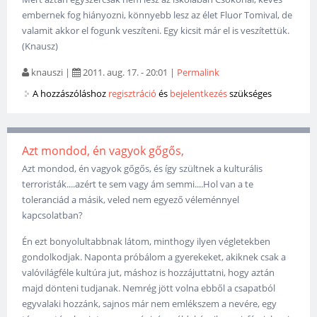
embernek fog hiányozni, könnyebb lesz az élet Fluor Tomival, de
valamit akkor el fogunk veszíteni. Egy kicsit már el is veszítettük.
(Knausz)
knauszi
|
2011. aug. 17. - 20:01
|
Permalink
A hozzászóláshoz
regisztráció
és
bejelentkezés
szükséges
Azt mondod, én vagyok gőgős,
Azt mondod, én vagyok gőgős, és így szültnek a kulturális
terroristák....azért te sem vagy ám semmi....Hol van a te
toleranciád a másik, veled nem egyező véleménnyel
kapcsolatban?
Én ezt bonyolultabbnak látom, minthogy ilyen végletekben
gondolkodjak. Naponta próbálom a gyerekeket, akiknek csak a
valóvilágféle kultúra jut, máshoz is hozzájuttatni, hogy aztán
majd dönteni tudjanak. Nemrég jött volna ebből a csapatból
egyvalaki hozzánk, sajnos már nem emlékszem a nevére, egy