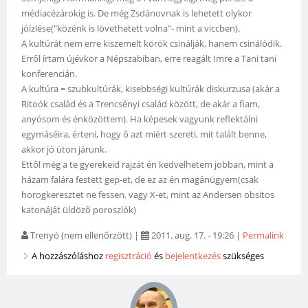
médiacézárokig is. De még Zsdánovnak is lehetett olykor
jóízlése("közénk is lövethetett volna"- mint a viccben).
A kultúrát nem erre kiszemelt körök csinálják, hanem csinálódik.
Erről írtam újévkor a Népszabiban, erre reagált Imre a Tani tani
konferencián.
A kultúra = szubkultúrák, kisebbségi kultúrák diskurzusa (akár a
Ritoók család és a Trencsényi család között, de akár a fiam,
anyósom és énközöttem). Ha képesek vagyunk reflektálni
egymáséira, érteni, hogy ő azt miért szereti, mit talált benne,
akkor jó úton járunk.
Ettől még a te gyerekeid rajzát én kedvelhetem jobban, mint a
házam falára festett gep-et, de ez az én magánügyem(csak
horogkeresztet ne fessen, vagy X-et, mint az Andersen obsitos
katonáját üldöző poroszlók)
Trenyó (nem ellenőrzött)
|
2011. aug. 17. - 19:26
|
Permalink
A hozzászóláshoz
regisztráció
és
bejelentkezés
szükséges