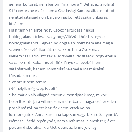
generál kultúrát, nem bánom "manipulál". Dehát az iskola is!
S félreértés ne essék: nem a Gazdasági Kamara által lebutított
nemtudástársadalomba való inasból lett szakmunkás az
ideálom.
Ha hitem van arról, hogy Csokonai tudása nélkül
boldogtalanabb lesz - vagy hogyVitézünkhöz hív legyek -
boldogtalanabbul legyen boldogtalan, mert nem élte meg a
szenvedés esztétikumát, nos akkor, hajrá Csokonai.
Nekem csak arról szóltak a Bors-beli tudósítások, hogy ezek a
sokat szídott-sokat nézett fiúk-lányok a tévéből nem
sátánfattyak, hanem konstruktív elemei a rossz érzésű
társadalomnak.
S ez azért nem semmi.
(Némelyik még szép is volt.)
S ha már a Való Világnál tartunk, mondjátok meg, mikor
beszéltek utoljára villamoson, metróban a magánélet erkölcsi
problémáiról, ha ezek az ifjak nem lettek volna...
Jó, mondjátok, Anna Karenina kapcsán vagy Takaró Sanyiné (A
Németh László-regényhős, nem a református presbiter) élete
példáin diskurálnánk a Metróban, az lenne jó világ.