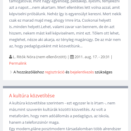
támogatóval, mint nagy egyéniség, példakép, ilyesmi, fémjelezni
azt a napot....nem akartam. Mert ellentétes lett volna azzal, amit
képviselni próbálunk. Nehéz így is egyensúlyt keresni. Mert nekik
csak ez marad majd meg, ahogy Imre írta, Csokonai helyett
is..minden helyett.Lehet, valami zavar van bennem, de én azt
hiszem, nekem mást kell képviselnem, mint ezt. Tőlem ott lehet,
meglehet, nézze aki akarja, ez tényleg magánügy. De az már nem
az, hogy pedagógusként mit közvetítünk...
L. Ritók Nóra (nem ellenőrzött)
|
2011. aug. 17. - 20:31
|
Permalink
A hozzászóláshoz
regisztráció
és
bejelentkezés
szükséges
A kultúra közvetítése
A kultúra közvetítése szerintem - ezt egyszer le is írtam -, nem
más,mint szuverén kultúrák közötti közvetítés. Az volt a
metaforám, hogy nem adóállomás a pedagógus, az iskola,
hanem a telefonzsinór maga.
Egy modern,pláne posztmodern társadalomban több alrendszer