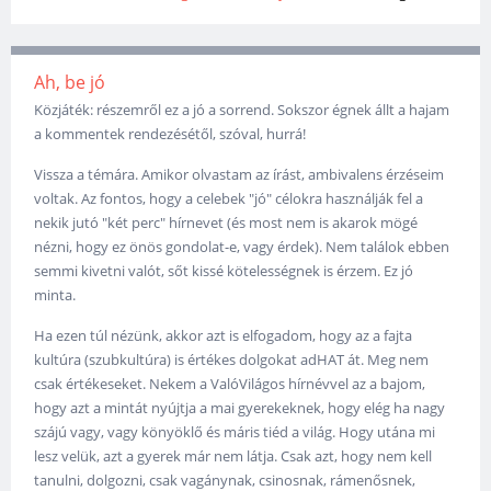
Ah, be jó
Közjáték: részemről ez a jó a sorrend. Sokszor égnek állt a hajam
a kommentek rendezésétől, szóval, hurrá!
Vissza a témára. Amikor olvastam az írást, ambivalens érzéseim
voltak. Az fontos, hogy a celebek "jó" célokra használják fel a
nekik jutó "két perc" hírnevet (és most nem is akarok mögé
nézni, hogy ez önös gondolat-e, vagy érdek). Nem találok ebben
semmi kivetni valót, sőt kissé kötelességnek is érzem. Ez jó
minta.
Ha ezen túl nézünk, akkor azt is elfogadom, hogy az a fajta
kultúra (szubkultúra) is értékes dolgokat adHAT át. Meg nem
csak értékeseket. Nekem a ValóVilágos hírnévvel az a bajom,
hogy azt a mintát nyújtja a mai gyerekeknek, hogy elég ha nagy
szájú vagy, vagy könyöklő és máris tiéd a világ. Hogy utána mi
lesz velük, azt a gyerek már nem látja. Csak azt, hogy nem kell
tanulni, dolgozni, csak vagánynak, csinosnak, rámenősnek,