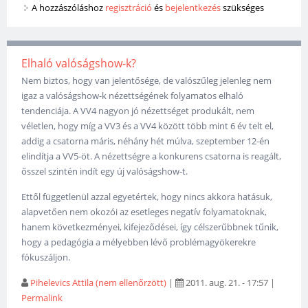
A hozzászóláshoz
regisztráció
és
bejelentkezés
szükséges
Elhaló valóságshow-k?
Nem biztos, hogy van jelentősége, de valószűleg jelenleg nem
igaz a valóságshow-k nézettségének folyamatos elhaló
tendenciája. A VV4 nagyon jó nézettséget produkált, nem
véletlen, hogy míg a VV3 és a VV4 között több mint 6 év telt el,
addig a csatorna máris, néhány hét múlva, szeptember 12-én
elindítja a VV5-öt. A nézettségre a konkurens csatorna is reagált,
ősszel szintén indít egy új valóságshow-t.
Ettől függetlenül azzal egyetértek, hogy nincs akkora hatásuk,
alapvetően nem okozói az esetleges negatív folyamatoknak,
hanem következményei, kifejeződései, így célszerűbbnek tűnik,
hogy a pedagógia a mélyebben lévő problémagyökerekre
fókuszáljon.
Pihelevics Attila (nem ellenőrzött)
|
2011. aug. 21. - 17:57
|
Permalink