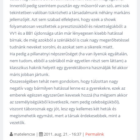
Innentől pedig szerintem pusztán egy műsorról van szó, ami sok
tekintetben valóban tükrözheti a társadalmunk néhány markáns
jellemzőjét. Azt sem szabad elfelejteni, hogy ezek a showk
folyamatosan veszítettek a presztizsükből és nézettségükből: a
VV1 és a BB1 újdonsága után már lényegesen kisebb hatással
bírnak, de még azokból a szériákból is csak nagy megerőltetéssel
tudnánk neveket sorolni, és azokat sem a sikereik miatt.
Ha pedig a pillanatnyi népszerűséget (ha van ilyenük egyáltalán,
nem tudom, ebből a szériából már egyetlen részt sem láttam) a
klasszikus haknik helyett egy gyerektáborra használják fel akkor
máris jobban jártunk.
Összességében tehát nem gondolom, hogy túlzottan nagy
negatív vagy bármilyen hatással lenne ez a gyerekekre, ezek az
emberek egészen egyszerűen kevesek hozzá (ha mégsem akkor
az személyiségükből következik, nem pedig celebségükből),
viszont táboroznak egy jót, lesz egy kellemes két hetük és
megismehetik egymást, mert a társak érdekesebbek, mint a
vezetők.
matelencse
|
2011. aug. 21. - 16:37
|
Permalink