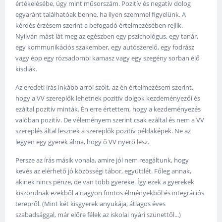
értékelésébe, úgy mint műsorszám. Pozitív és negatív dolog
egyaránt találhatóak benne, ha ilyen szemmel figyelünk. A
kérdés érzésem szerint a befogadó értelmezésében rejlik.
Nyilván mást lát meg az egészben egy pszichológus, egy tanár,
egy kommunikációs szakember, egy autószerelő, egy fodrász
vagy épp egy rózsadombi kamasz vagy egy szegény sorban élő
kisdiák.
Az eredeti írás inkább arról szólt, az én értelmezésem szerint,
hogy a VV szereplők lehetnek pozitív dolgok kezdeményezői és
ezáltal pozitív minták. Én erre értettem, hogy a kezdeményezés
valóban pozitív. De véleményem szerint csak ezáltal és nem a VV
szereplés által lesznek a szereplők pozitív példaképek. Ne az
legyen egy gyerek álma, hogy ő VV nyerő lesz.
Persze az írás másik vonala, amire jól nem reagáltunk, hogy
kevés az elérhető jó közösségi tábor, együttlét. Főleg annak,
akinek nincs pénze, de van több gyereke. Így ezek a gyerekek
kiszorulnak ezekből a nagyon fontos élményekből és integrációs
terepről. (Mint két kisgyerek anyukája, átlagos éves
szabadsággal, már előre félek az iskolai nyári szünettől...)