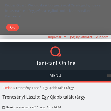
Kedves Olvasó! Weboldalunk böngészésével Ön elfogadja, hogy a
felhasználói élmény javítása céljából cookie-kat használunk.
Köszönjük!
Impresszum
Jogi nyilatkozat
A logóról
Taní-tani Online
MENU
Jelenlegi hely
Címlap
» Trencsényi László: Egy újabb talált tárgy
Trencsényi László: Egy újabb talált tárgy
Beküldte
knauszi
- 2011. aug. 16. - 14:44