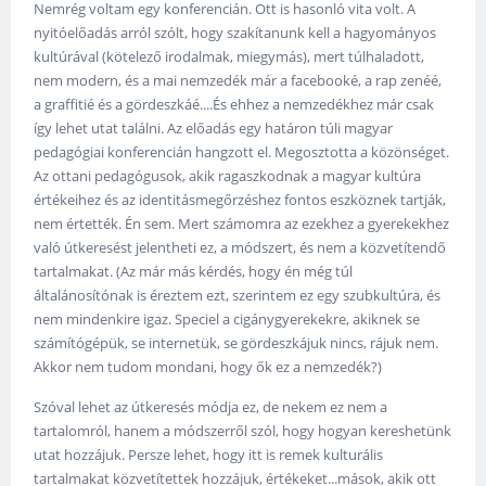
Nemrég voltam egy konferencián. Ott is hasonló vita volt. A
nyitóelőadás arról szólt, hogy szakítanunk kell a hagyományos
kultúrával (kötelező irodalmak, miegymás), mert túlhaladott,
nem modern, és a mai nemzedék már a facebooké, a rap zenéé,
a graffitié és a gördeszkáé....És ehhez a nemzedékhez már csak
így lehet utat találni. Az előadás egy határon túli magyar
pedagógiai konferencián hangzott el. Megosztotta a közönséget.
Az ottani pedagógusok, akik ragaszkodnak a magyar kultúra
értékeihez és az identitásmegőrzéshez fontos eszköznek tartják,
nem értették. Én sem. Mert számomra az ezekhez a gyerekekhez
való útkeresést jelentheti ez, a módszert, és nem a közvetítendő
tartalmakat. (Az már más kérdés, hogy én még túl
általánosítónak is éreztem ezt, szerintem ez egy szubkultúra, és
nem mindenkire igaz. Speciel a cigánygyerekekre, akiknek se
számítógépük, se internetük, se gördeszkájuk nincs, rájuk nem.
Akkor nem tudom mondani, hogy ők ez a nemzedék?)
Szóval lehet az útkeresés módja ez, de nekem ez nem a
tartalomról, hanem a módszerről szól, hogy hogyan kereshetünk
utat hozzájuk. Persze lehet, hogy itt is remek kulturális
tartalmakat közvetítettek hozzájuk, értékeket...mások, akik ott