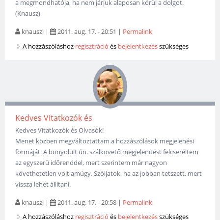
a megmondhatója, ha nem járjuk alaposan körül a dolgot.
(Knausz)
knauszi
|
2011. aug. 17. - 20:51
|
Permalink
A hozzászóláshoz
regisztráció
és
bejelentkezés
szükséges
Kedves Vitatkozók és
Kedves Vitatkozók és Olvasók!
Menet közben megváltoztattam a hozzászólások megjelenési
formáját. A bonyolult ún. szálkövető megjelenítést felcseréltem
az egyszerű időrenddel, mert szerintem már nagyon
követhetetlen volt amúgy. Szóljatok, ha az jobban tetszett, mert
vissza lehet állítani.
knauszi
|
2011. aug. 17. - 20:58
|
Permalink
A hozzászóláshoz
regisztráció
és
bejelentkezés
szükséges