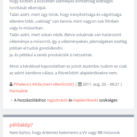
hogy közben a közvetlen személyes érintettség esetleges
torzítását elkerüljük.
Talán azért, mert úgy tűnik, hogy irányítottsága és vágottsága
ellenére több „valóság” van benne, mint nagyon sok filmben
vagy tv-műsorban.
Talán azért, mert sokan nézik, illetve sokaknak van határozott
véleménye a műsorról, így a véleményeken, jelenségeken esetleg
jobban el tudok gondolkodni.
Ja, és például a zenés produkciók is tetszettek.
Most a kérdéssel kapcsolatban ez jutott eszembe, tudom ez csak
az adott kérdésre válasz, a fölvetődött alapkérdésekre nem.
Pihelevics Attila (nem ellenőrzött)
|
2011. aug. 20. - 09:21
|
Permalink
A hozzászóláshoz
regisztráció
és
bejelentkezés
szükséges
példakép?
Nem biztos, hogy érdemes belemenni a VV vagy BB műsorok