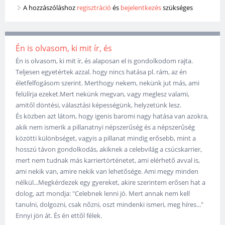
A hozzászóláshoz
regisztráció
és
bejelentkezés
szükséges
Én is olvasom, ki mit ír, és
Én is olvasom, ki mit ír, és alaposan el is gondolkodom rajta.
Teljesen egyetértek azzal. hogy nincs hatása pl. rám, az én
életfelfogásom szerint. Merthogy nekem, nekünk jut más, ami
felülírja ezeket.Mert nekünk megvan, vagy meglesz valami,
amitől döntési, választási képességünk, helyzetünk lesz.
És közben azt látom, hogy igenis baromi nagy hatása van azokra,
akik nem ismerik a pillanatnyi népszerűség és a népszerűség
közötti különbséget, vagyis a pillanat mindig erősebb, mint a
hosszú távon gondolkodás, akiknek a celebvilág a csúcskarrier,
mert nem tudnak más karriertörténetet, ami elérhető avval is,
ami nekik van, amire nekik van lehetősége. Ami megy minden
nélkül...Megkérdezek egy gyereket, akire szerintem erősen hat a
dolog, azt mondja: "Celebnek lenni jó. Mert annak nem kell
tanulni, dolgozni, csak nőzni, oszt mindenki ismeri, meg híres..."
Ennyi jön át. És én ettől félek.