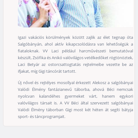
Igazi vakációs körülmények között zajlik az élet tegnap óta
Salgóbányán, ahol aktív kikapcsolódásra van lehetőségük a
fiataloknak. VV Laci például harcművészeti bemutatóval
készült, Zsófika és Anikó valóvilágos vetélkedőket rögtönöztek,
Laci Betyár az ostorcsattogtatás rejtelmeibe vezette be az
ifjakat, míg Gigi táncórát tartott.
Új nővel és rejtélyes mosollyal érkezett Alekosz a salgóbányai
Valódi Élmény fantázianevű táborba, ahová Béci nemcsak
nyolcvan kalandéhes gyermeket várt, hanem egykori
valóvilágos társait is. A VV Béci által szervezett salgóbányai
Valódi Élmény táborban Gigi most két héten át segíti bátyja
sport- és táncprogramjait.