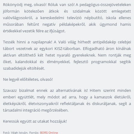
Rökönyödj meg, olvasó! Róluk van szó! A pedagógus-összejöveteleken
jóformán kötelezően átkok és szidalmak között emlegetett
valóvilágosokról, a kereskedelmi televízió népbutító, iskola ellenes
műsorában feltűnt negatív példaképekről, akik úgymond hamis
értékekkel vezetik félre az ifjúságot.
Tessék hinni a napilapnak! A Való világ hírhedt antipéldakép celebjei
tábort vezetnek az egykori KISZ-táborban. Elfogadható áron kínálnak
aktívan eltölthető két hetet nyaraló gyerekeknek. Nem rontják meg
őket, kalandokkal és élményekkel, fejlesztő programokkal segítik
szabadidejük eltöltését.
Ne legyél előítéletes, olvasó!
Szavazz bizalmat ennek az alternatívának is! Hitem szerint minden
emberi együttlét, mely módot ad arra, hogy a kamaszok életükről,
életképükről, életviszonyaikról reflektáljanak és diskuráljanak, segít a
társadalmi integráció megőrzésében.
Keressük együtt az utakat hozzájuk!
Fotó: Végh István. Forrás:
BORS Online