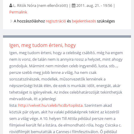
L. Ritók Nóra (nem ellenőrzött)
|
2011. aug. 21. - 19:56
|
Permalink
A hozzászóláshoz
regisztráció
és
bejelentkezés
szükséges
Igen, meg tudom érteni, hogy
Igen, meg tudom érteni, hogy a celebség csábító, még ha engem
nem is vonz, de talán nem is annyira rossz a helyzet, mint ahogy
gondoljuk. Mármint nem minden celeb ingyenélő, lusta, stb...,
persze szebb meg jobb lenne a világ, ha nem csak
sorozatszínészek, modellek, műsorvezetők lennének a
népszerűségi listák élén, de ezek is munkák: időt, energiát, akár
tehetséget is igényelnek. Az index celebhatározóját tekinthetjük
mérvadónak, itt a jelenlegi
lista:
http://velvet.hu/celeb/hcdb/toplista
. Szerintem akad
köztük pár olyan, akit ha valaki példaképnek tekint az közelről
sem a világ vége. A 10. helyen Till Attila például persze nem a
filmjeivel került fel a listára, de elmondható róla, hogy Csicska c.
rövidfilmjét bemutatták a Cannes-i filmfesztiválon. Ő például