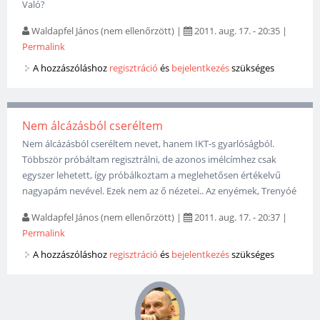
Való?
Waldapfel János (nem ellenőrzött)
|
2011. aug. 17. - 20:35
|
Permalink
A hozzászóláshoz
regisztráció
és
bejelentkezés
szükséges
Nem álcázásból cseréltem
Nem álcázásból cseréltem nevet, hanem IKT-s gyarlóságból.
Többször próbáltam regisztrálni, de azonos imélcímhez csak
egyszer lehetett, így próbálkoztam a meglehetősen értékelvű
nagyapám nevével. Ezek nem az ő nézetei.. Az enyémek, Trenyóé
Waldapfel János (nem ellenőrzött)
|
2011. aug. 17. - 20:37
|
Permalink
A hozzászóláshoz
regisztráció
és
bejelentkezés
szükséges