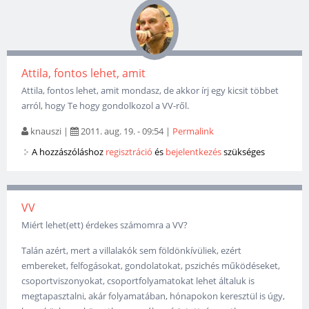
Attila, fontos lehet, amit
Attila, fontos lehet, amit mondasz, de akkor írj egy kicsit többet
arról, hogy Te hogy gondolkozol a VV-ről.
knauszi
|
2011. aug. 19. - 09:54
|
Permalink
A hozzászóláshoz
regisztráció
és
bejelentkezés
szükséges
VV
Miért lehet(ett) érdekes számomra a VV?
Talán azért, mert a villalakók sem földönkívüliek, ezért
embereket, felfogásokat, gondolatokat, pszichés működéseket,
csoportviszonyokat, csoportfolyamatokat lehet általuk is
megtapasztalni, akár folyamatában, hónapokon keresztül is úgy,