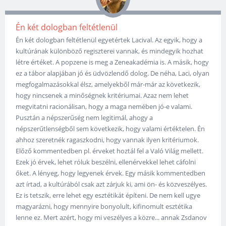
Én két dologban feltétlenül
Én két dologban feltétlenül egyetértek Lacival. Az egyik, hogy a
kultúrának különböző regiszterei vannak, és mindegyik hozhat
létre értéket. A popzene is meg a Zeneakadémia is. A másik, hogy
ez a tábor alapjában jó és üdvözlendő dolog. De néha, Laci, olyan
megfogalmazásokkal élsz, amelyekből már-már az következik,
hogy nincsenek a minőségnek kritériumai. Azaz nem lehet
megvitatni racionálisan, hogy a maga nemében jó-e valami.
Pusztán a népszerűség nem legitimál, ahogy a
népszerűtlenségből sem következik, hogy valami értéktelen. Én
ahhoz szeretnék ragaszkodni, hogy vannak ilyen kritériumok.
Előző kommentedben pl. érveket hoztál fel a Való Világ mellett.
Ezek jó érvek, lehet róluk beszélni, ellenérvekkel lehet cáfolni
őket. A lényeg, hogy legyenek érvek. Egy másik kommentedben
azt írtad, a kultúrából csak azt zárjuk ki, ami ön- és közveszélyes.
Ez is tetszik, erre lehet egy esztétikát építeni. De nem kell ugye
magyarázni, hogy mennyire bonyolult, kifinomult esztétika
lenne ez. Mert azért, hogy mi veszélyes a közre... annak Zsdanov