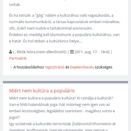
voltak.
És ha tetszik: a "gőg" nálam a kultúrához való ragaszkodás, a
normális kommunikáció, a társas kapcsolatok emberi művelése,
stb...Ezért nem tudok e tartalommal azonosulni.
Érdekes ez: meddig kell idomulnunk a populáris kultúrához, van
e határ. És hol ebben a kultúrkincs helye....
L. Ritók Nóra (nem ellenőrzött)
|
2011. aug. 17. - 18:42
|
Permalink
A hozzászóláshoz
regisztráció
és
bejelentkezés
szükséges
Miért nem kultúra a populáris
Miért nem kultúra a populáris kultúra? Ki csinálja a kultúrát?
Van-e földi halandónak joga -hát másmeg nem igen van az
emberi közösségben, legalábbis szerintem - magához vonni e
jogot?
Így születnek a kulturális terroristák Zsdánovtól Khomeinin át
Semjénig, Hoffmannig, meg 64 vármegyéig, meg persze a