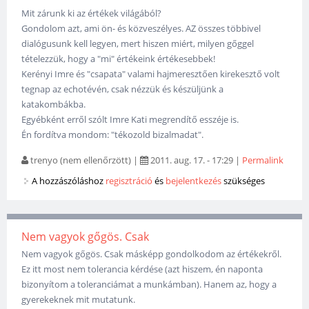
Mit zárunk ki az értékek világából?
Gondolom azt, ami ön- és közveszélyes. AZ összes többivel
dialógusunk kell legyen, mert hiszen miért, milyen gőggel
tételezzük, hogy a "mi" értékeink értékesebbek!
Kerényi Imre és "csapata" valami hajmeresztően kirekesztő volt
tegnap az echotévén, csak nézzük és készüljünk a
katakombákba.
Egyébként erről szólt Imre Kati megrendítő esszéje is.
Én fordítva mondom: "tékozold bizalmadat".
trenyo (nem ellenőrzött)
|
2011. aug. 17. - 17:29
|
Permalink
A hozzászóláshoz
regisztráció
és
bejelentkezés
szükséges
Nem vagyok gőgös. Csak
Nem vagyok gőgös. Csak másképp gondolkodom az értékekről.
Ez itt most nem tolerancia kérdése (azt hiszem, én naponta
bizonyítom a toleranciámat a munkámban). Hanem az, hogy a
gyerekeknek mit mutatunk.