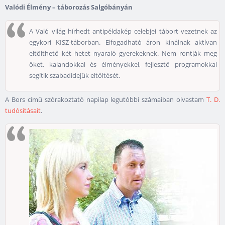
Valódi Élmény – táborozás Salgóbányán
A Való világ hírhedt antipéldakép celebjei tábort vezetnek az
egykori KISZ-táborban. Elfogadható áron kínálnak aktívan
eltölthető két hetet nyaraló gyerekeknek. Nem rontják meg
őket, kalandokkal és élményekkel, fejlesztő programokkal
segítik szabadidejük eltöltését.
A Bors című szórakoztató napilap legutóbbi számaiban olvastam
T. D.
tudósításait
.