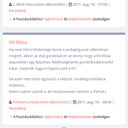
L. Ritók Nóra (nem ellenőrzött)
|
2011. aug. 18. - 07:59
|
Permalink
A hozzászóláshoz
regisztráció
és
bejelentkezés
szükséges
VV-fóbia
Ha nem Nóra hitelessége lenne a pedagógusok véleménye
mögött, akkor az első gondolatom az lenne, hogy a VV-fóbia
alapvetően egy felszínes, felelősséghárító gondolkodásmódot
takar, melynek nagyon kapóra jött a VV.
De azért nem ilyen egyszerű a helyzet, továbbgondolásra
érdemes...
(Nem tudom számít-e, én rendszeresen néztem a VV4-et.)
Pihelevics Attila (nem ellenőrzött)
|
2011. aug. 19. - 09:34
|
Permalink
A hozzászóláshoz
regisztráció
és
bejelentkezés
szükséges