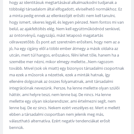
hogy az identitásuk megtartásával alkalmazkodni tudjanak a
többségi társadalom által elfogadott, elviselhető normákhoz. Ez
a minta pedig ennek az ellenkezőjét erősíti: nem kell tanulni,
hogy ismert, sikeres legyél, és legyen pénzed. Nem fontos mi van
belül, az ajakfeltöltés elég. Nem kell együttműködnöd senkivel,
az öntörvényű, nagyszájú, mást letaposó magatartás
célravezetőbb. És pont azt szeretném erősíteni, hogy nem az a
jó, ha egy cigány elől a többi ember átmegy a másik oldalra az
utcán, mert túl hangos, erőszakos, félni lehet tőle, hanem ha a
szemébe mer nézni, mikor elmegy mellette...Nem ragozom
tovább. Mivel (sok ok miatt) egy bizonyos társadalmi csoportnak
ma ezek a műsorok a nézettek, ezek a minták hatnak, így
ellenére dolgoznak az összes folyamatnak, amit társadalmi
integrációnak nevezünk. Persze, ha lenne mellette olyan szülői
háttér, ami helyre teszi, nem lenne baj. De nincs. Ha lenne
mellette egy olyan iskolarendszer, ami értelmezni segít, nem
lenne baj. De ez sincs. Nekem ezért veszélyes ez. Mert e mellett
ebben a társadalmi csoportban nem jelenik meg más,
választható alternatíva. Ezért negatív tendenciákat erősít
bennük.