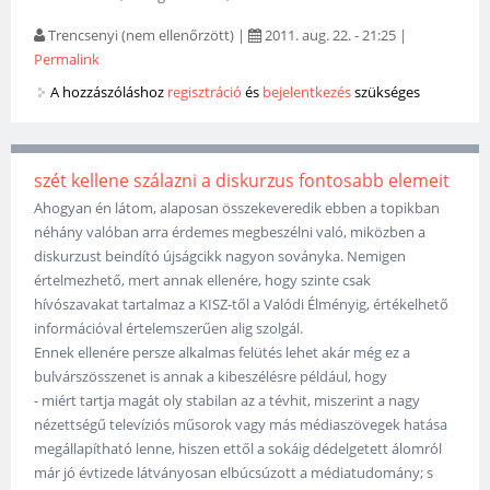
Trencsenyi (nem ellenőrzött)
|
2011. aug. 22. - 21:25
|
Permalink
A hozzászóláshoz
regisztráció
és
bejelentkezés
szükséges
szét kellene szálazni a diskurzus fontosabb elemeit
Ahogyan én látom, alaposan összekeveredik ebben a topikban
néhány valóban arra érdemes megbeszélni való, miközben a
diskurzust beindító újságcikk nagyon soványka. Nemigen
értelmezhető, mert annak ellenére, hogy szinte csak
hívószavakat tartalmaz a KISZ-től a Valódi Élményig, értékelhető
információval értelemszerűen alig szolgál.
Ennek ellenére persze alkalmas felütés lehet akár még ez a
bulvárszösszenet is annak a kibeszélésre például, hogy
- miért tartja magát oly stabilan az a tévhit, miszerint a nagy
nézettségű televíziós műsorok vagy más médiaszövegek hatása
megállapítható lenne, hiszen ettől a sokáig dédelgetett álomról
már jó évtizede látványosan elbúcsúzott a médiatudomány; s