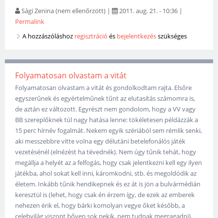
Sági Zenina (nem ellenőrzött)
|
2011. aug. 21. - 10:36
|
Permalink
A hozzászóláshoz
regisztráció
és
bejelentkezés
szükséges
Folyamatosan olvastam a vitát
Folyamatosan olvastam a vitát és gondolkodtam rajta. Elsőre
egyszerűnek és egyértelműnek tűnt az elutasítás számomra is,
de aztán ez változott. Egyrészt nem gondolom, hogy a VV vagy
BB szereplőknek túl nagy hatása lenne: tökéletesen példázzák a
15 perc hírnév fogalmát. Nekem egyik szériából sem rémlik senki,
aki messzebbre vitte volna egy délutáni betelefonálós játék
vezetésénél (elnézést ha tévednék). Nem úgy tűnik tehát, hogy
megállja a helyét az a felfogás, hogy csak jelentkezni kell egy ilyen
játékba, ahol sokat kell inni, káromkodni, stb. és megoldódik az
életem. Inkább tűnik hendikepnek és ez át is jön a bulvármédián
keresztül is (lehet, hogy csak én érzem így, de ezek az emberek
nehezen érik el, hogy bárki komolyan vegye őket később, a
celebvilág viszont bőven sok nekik, nem tudnak megragadni).