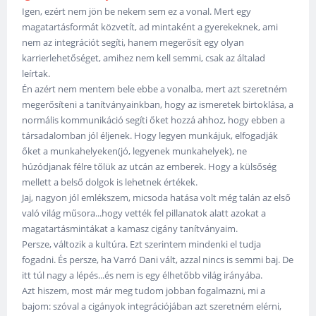
Igen, ezért nem jön be nekem sem ez a vonal. Mert egy
magatartásformát közvetít, ad mintaként a gyerekeknek, ami
nem az integrációt segíti, hanem megerősít egy olyan
karrierlehetőséget, amihez nem kell semmi, csak az általad
leírtak.
Én azért nem mentem bele ebbe a vonalba, mert azt szeretném
megerősíteni a tanítványainkban, hogy az ismeretek birtoklása, a
normális kommunikáció segíti őket hozzá ahhoz, hogy ebben a
társadalomban jól éljenek. Hogy legyen munkájuk, elfogadják
őket a munkahelyeken(jó, legyenek munkahelyek), ne
húzódjanak félre tőlük az utcán az emberek. Hogy a külsőség
mellett a belső dolgok is lehetnek értékek.
Jaj, nagyon jól emlékszem, micsoda hatása volt még talán az első
való világ műsora...hogy vették fel pillanatok alatt azokat a
magatartásmintákat a kamasz cigány tanítványaim.
Persze, változik a kultúra. Ezt szerintem mindenki el tudja
fogadni. És persze, ha Varró Dani vált, azzal nincs is semmi baj. De
itt túl nagy a lépés...és nem is egy élhetőbb világ irányába.
Azt hiszem, most már meg tudom jobban fogalmazni, mi a
bajom: szóval a cigányok integrációjában azt szeretném elérni,