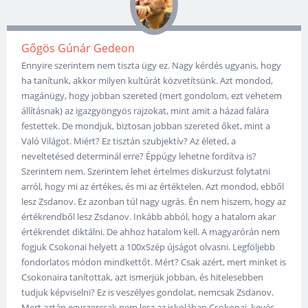
Gőgös Gúnár Gedeon
Ennyire szerintem nem tiszta ügy ez. Nagy kérdés ugyanis, hogy
ha tanítunk, akkor milyen kultúrát közvetítsünk. Azt mondod,
magánügy, hogy jobban szereted (mert gondolom, ezt vehetem
állításnak) az igazgyöngyös rajzokat, mint amit a házad falára
festettek. De mondjuk, biztosan jobban szereted őket, mint a
Való Világot. Miért? Ez tisztán szubjektív? Az életed, a
neveltetésed determinál erre? Éppúgy lehetne fordítva is?
Szerintem nem. Szerintem lehet értelmes diskurzust folytatni
arról, hogy mi az értékes, és mi az értéktelen. Azt mondod, ebből
lesz Zsdanov. Ez azonban túl nagy ugrás. Én nem hiszem, hogy az
értékrendből lesz Zsdanov. Inkább abból, hogy a hatalom akar
értékrendet diktálni. De ahhoz hatalom kell. A magyarórán nem
fogjuk Csokonai helyett a 100xSzép újságot olvasni. Legföljebb
fondorlatos módon mindkettőt. Mért? Csak azért, mert minket is
Csokonaira tanítottak, azt ismerjük jobban, és hitelesebben
tudjuk képviselni? Ez is veszélyes gondolat, nemcsak Zsdanov.
Mert aztán egyszercsak nem lesz az iskolában Csokonai, kevés