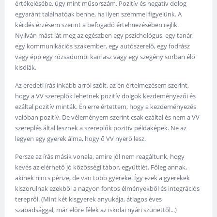
értékelésébe, úgy mint műsorszám. Pozitív és negatív dolog
egyaránt találhatóak benne, ha ilyen szemmel figyelünk. A
kérdés érzésem szerint a befogadó értelmezésében rejlik.
Nyilván mást lát meg az egészben egy pszichológus, egy tanár,
egy kommunikációs szakember, egy autószerelő, egy fodrász
vagy épp egy rózsadombi kamasz vagy egy szegény sorban élő
kisdiák.
Az eredeti írás inkább arról szólt, az én értelmezésem szerint,
hogy a VV szereplők lehetnek pozitív dolgok kezdeményezői és
ezáltal pozitív minták. Én erre értettem, hogy a kezdeményezés
valóban pozitív. De véleményem szerint csak ezáltal és nem a VV
szereplés által lesznek a szereplők pozitív példaképek. Ne az
legyen egy gyerek álma, hogy ő VV nyerő lesz.
Persze az írás másik vonala, amire jól nem reagáltunk, hogy
kevés az elérhető jó közösségi tábor, együttlét. Főleg annak,
akinek nincs pénze, de van több gyereke. Így ezek a gyerekek
kiszorulnak ezekből a nagyon fontos élményekből és integrációs
terepről. (Mint két kisgyerek anyukája, átlagos éves
szabadsággal, már előre félek az iskolai nyári szünettől...)