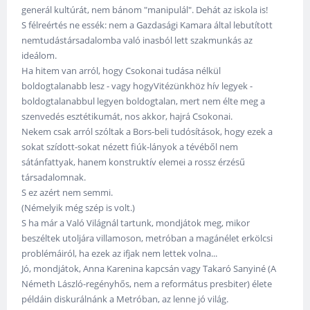
generál kultúrát, nem bánom "manipulál". Dehát az iskola is!
S félreértés ne essék: nem a Gazdasági Kamara által lebutított
nemtudástársadalomba való inasból lett szakmunkás az
ideálom.
Ha hitem van arról, hogy Csokonai tudása nélkül
boldogtalanabb lesz - vagy hogyVitézünkhöz hív legyek -
boldogtalanabbul legyen boldogtalan, mert nem élte meg a
szenvedés esztétikumát, nos akkor, hajrá Csokonai.
Nekem csak arról szóltak a Bors-beli tudósítások, hogy ezek a
sokat szídott-sokat nézett fiúk-lányok a tévéből nem
sátánfattyak, hanem konstruktív elemei a rossz érzésű
társadalomnak.
S ez azért nem semmi.
(Némelyik még szép is volt.)
S ha már a Való Világnál tartunk, mondjátok meg, mikor
beszéltek utoljára villamoson, metróban a magánélet erkölcsi
problémáiról, ha ezek az ifjak nem lettek volna...
Jó, mondjátok, Anna Karenina kapcsán vagy Takaró Sanyiné (A
Németh László-regényhős, nem a református presbiter) élete
példáin diskurálnánk a Metróban, az lenne jó világ.