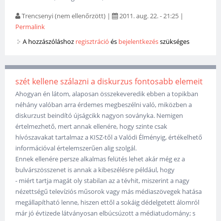
Trencsenyi (nem ellenőrzött)
|
2011. aug. 22. - 21:25
|
Permalink
A hozzászóláshoz
regisztráció
és
bejelentkezés
szükséges
szét kellene szálazni a diskurzus fontosabb elemeit
Ahogyan én látom, alaposan összekeveredik ebben a topikban
néhány valóban arra érdemes megbeszélni való, miközben a
diskurzust beindító újságcikk nagyon soványka. Nemigen
értelmezhető, mert annak ellenére, hogy szinte csak
hívószavakat tartalmaz a KISZ-től a Valódi Élményig, értékelhető
információval értelemszerűen alig szolgál.
Ennek ellenére persze alkalmas felütés lehet akár még ez a
bulvárszösszenet is annak a kibeszélésre például, hogy
- miért tartja magát oly stabilan az a tévhit, miszerint a nagy
nézettségű televíziós műsorok vagy más médiaszövegek hatása
megállapítható lenne, hiszen ettől a sokáig dédelgetett álomról
már jó évtizede látványosan elbúcsúzott a médiatudomány; s