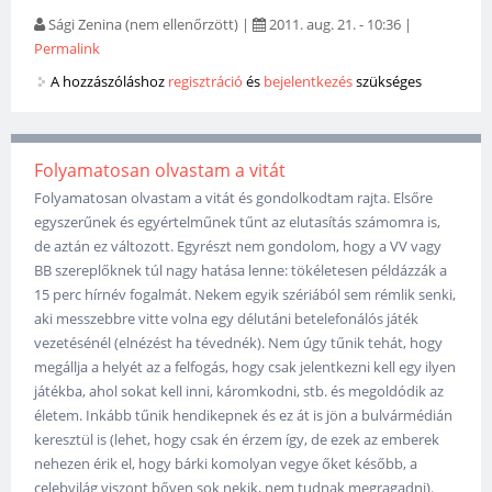
Sági Zenina (nem ellenőrzött)
|
2011. aug. 21. - 10:36
|
Permalink
A hozzászóláshoz
regisztráció
és
bejelentkezés
szükséges
Folyamatosan olvastam a vitát
Folyamatosan olvastam a vitát és gondolkodtam rajta. Elsőre
egyszerűnek és egyértelműnek tűnt az elutasítás számomra is,
de aztán ez változott. Egyrészt nem gondolom, hogy a VV vagy
BB szereplőknek túl nagy hatása lenne: tökéletesen példázzák a
15 perc hírnév fogalmát. Nekem egyik szériából sem rémlik senki,
aki messzebbre vitte volna egy délutáni betelefonálós játék
vezetésénél (elnézést ha tévednék). Nem úgy tűnik tehát, hogy
megállja a helyét az a felfogás, hogy csak jelentkezni kell egy ilyen
játékba, ahol sokat kell inni, káromkodni, stb. és megoldódik az
életem. Inkább tűnik hendikepnek és ez át is jön a bulvármédián
keresztül is (lehet, hogy csak én érzem így, de ezek az emberek
nehezen érik el, hogy bárki komolyan vegye őket később, a
celebvilág viszont bőven sok nekik, nem tudnak megragadni).