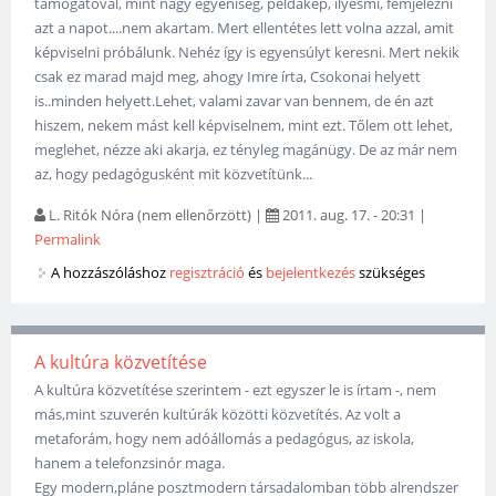
támogatóval, mint nagy egyéniség, példakép, ilyesmi, fémjelezni
azt a napot....nem akartam. Mert ellentétes lett volna azzal, amit
képviselni próbálunk. Nehéz így is egyensúlyt keresni. Mert nekik
csak ez marad majd meg, ahogy Imre írta, Csokonai helyett
is..minden helyett.Lehet, valami zavar van bennem, de én azt
hiszem, nekem mást kell képviselnem, mint ezt. Tőlem ott lehet,
meglehet, nézze aki akarja, ez tényleg magánügy. De az már nem
az, hogy pedagógusként mit közvetítünk...
L. Ritók Nóra (nem ellenőrzött)
|
2011. aug. 17. - 20:31
|
Permalink
A hozzászóláshoz
regisztráció
és
bejelentkezés
szükséges
A kultúra közvetítése
A kultúra közvetítése szerintem - ezt egyszer le is írtam -, nem
más,mint szuverén kultúrák közötti közvetítés. Az volt a
metaforám, hogy nem adóállomás a pedagógus, az iskola,
hanem a telefonzsinór maga.
Egy modern,pláne posztmodern társadalomban több alrendszer