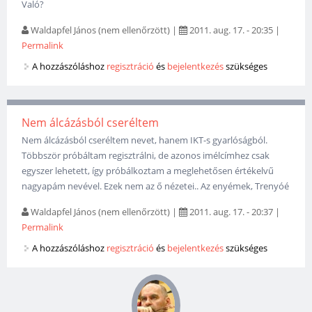
Való?
Waldapfel János (nem ellenőrzött)
|
2011. aug. 17. - 20:35
|
Permalink
A hozzászóláshoz
regisztráció
és
bejelentkezés
szükséges
Nem álcázásból cseréltem
Nem álcázásból cseréltem nevet, hanem IKT-s gyarlóságból.
Többször próbáltam regisztrálni, de azonos imélcímhez csak
egyszer lehetett, így próbálkoztam a meglehetősen értékelvű
nagyapám nevével. Ezek nem az ő nézetei.. Az enyémek, Trenyóé
Waldapfel János (nem ellenőrzött)
|
2011. aug. 17. - 20:37
|
Permalink
A hozzászóláshoz
regisztráció
és
bejelentkezés
szükséges