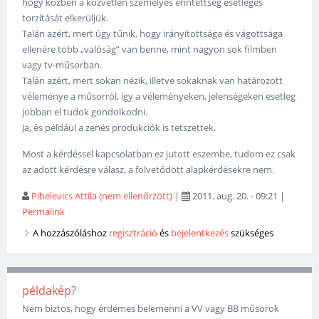
hogy közben a közvetlen személyes érintettség esetleges
torzítását elkerüljük.
Talán azért, mert úgy tűnik, hogy irányítottsága és vágottsága
ellenére több „valóság” van benne, mint nagyon sok filmben
vagy tv-műsorban.
Talán azért, mert sokan nézik, illetve sokaknak van határozott
véleménye a műsorról, így a véleményeken, jelenségeken esetleg
jobban el tudok gondolkodni.
Ja, és például a zenés produkciók is tetszettek.
Most a kérdéssel kapcsolatban ez jutott eszembe, tudom ez csak
az adott kérdésre válasz, a fölvetődött alapkérdésekre nem.
Pihelevics Attila (nem ellenőrzött)
|
2011. aug. 20. - 09:21
|
Permalink
A hozzászóláshoz
regisztráció
és
bejelentkezés
szükséges
példakép?
Nem biztos, hogy érdemes belemenni a VV vagy BB műsorok