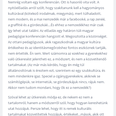
Nemrég voltam egy konferencián. Ott is hasonló vita volt. A
nyitóelőadás arról szólt, hogy szakítanunk kell a hagyományos
kultúrával (kötelező irodalmak, miegymás), mert túlhaladott,
nem modern, és a mai nemzedék már a facebooké, a rap zenéé,
a graffitié és a gördeszkáé....És ehhez a nemzedékhez már csak
így lehet utat találni. Az előadás egy határon túli magyar
pedagógiai konferencián hangzott el. Megosztotta a közönséget.
Az ottani pedagógusok, akik ragaszkodnak a magyar kultúra
értékeihez és az identitásmegőrzéshez fontos eszköznek tartják,
nem értették. Én sem. Mert számomra az ezekhez a gyerekekhez
való útkeresést jelentheti ez, a módszert, és nem a közvetítendő
tartalmakat. (Az már más kérdés, hogy én még túl
általánosítónak is éreztem ezt, szerintem ez egy szubkultúra, és
nem mindenkire igaz. Speciel a cigánygyerekekre, akiknek se
számítógépük, se internetük, se gördeszkájuk nincs, rájuk nem.
Akkor nem tudom mondani, hogy ők ez a nemzedék?)
Szóval lehet az útkeresés módja ez, de nekem ez nem a
tartalomról, hanem a módszerről szól, hogy hogyan kereshetünk
utat hozzájuk. Persze lehet, hogy itt is remek kulturális
tartalmakat közvetítettek hozzájuk, értékeket...mások, akik ott