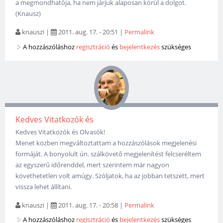
a megmondhatója, ha nem járjuk alaposan körül a dolgot.
(Knausz)
knauszi
|
2011. aug. 17. - 20:51
|
Permalink
A hozzászóláshoz
regisztráció
és
bejelentkezés
szükséges
Kedves Vitatkozók és
Kedves Vitatkozók és Olvasók!
Menet közben megváltoztattam a hozzászólások megjelenési
formáját. A bonyolult ún. szálkövető megjelenítést felcseréltem
az egyszerű időrenddel, mert szerintem már nagyon
követhetetlen volt amúgy. Szóljatok, ha az jobban tetszett, mert
vissza lehet állítani.
knauszi
|
2011. aug. 17. - 20:58
|
Permalink
A hozzászóláshoz
regisztráció
és
bejelentkezés
szükséges