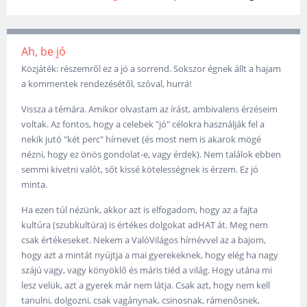
Ah, be jó
Közjáték: részemről ez a jó a sorrend. Sokszor égnek állt a hajam
a kommentek rendezésétől, szóval, hurrá!
Vissza a témára. Amikor olvastam az írást, ambivalens érzéseim
voltak. Az fontos, hogy a celebek "jó" célokra használják fel a
nekik jutó "két perc" hírnevet (és most nem is akarok mögé
nézni, hogy ez önös gondolat-e, vagy érdek). Nem találok ebben
semmi kivetni valót, sőt kissé kötelességnek is érzem. Ez jó
minta.
Ha ezen túl nézünk, akkor azt is elfogadom, hogy az a fajta
kultúra (szubkultúra) is értékes dolgokat adHAT át. Meg nem
csak értékeseket. Nekem a ValóVilágos hírnévvel az a bajom,
hogy azt a mintát nyújtja a mai gyerekeknek, hogy elég ha nagy
szájú vagy, vagy könyöklő és máris tiéd a világ. Hogy utána mi
lesz velük, azt a gyerek már nem látja. Csak azt, hogy nem kell
tanulni, dolgozni, csak vagánynak, csinosnak, rámenősnek,