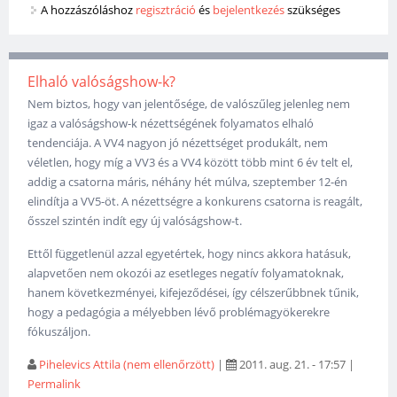
A hozzászóláshoz
regisztráció
és
bejelentkezés
szükséges
Elhaló valóságshow-k?
Nem biztos, hogy van jelentősége, de valószűleg jelenleg nem
igaz a valóságshow-k nézettségének folyamatos elhaló
tendenciája. A VV4 nagyon jó nézettséget produkált, nem
véletlen, hogy míg a VV3 és a VV4 között több mint 6 év telt el,
addig a csatorna máris, néhány hét múlva, szeptember 12-én
elindítja a VV5-öt. A nézettségre a konkurens csatorna is reagált,
ősszel szintén indít egy új valóságshow-t.
Ettől függetlenül azzal egyetértek, hogy nincs akkora hatásuk,
alapvetően nem okozói az esetleges negatív folyamatoknak,
hanem következményei, kifejeződései, így célszerűbbnek tűnik,
hogy a pedagógia a mélyebben lévő problémagyökerekre
fókuszáljon.
Pihelevics Attila (nem ellenőrzött)
|
2011. aug. 21. - 17:57
|
Permalink