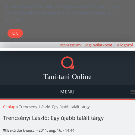
Kedves Olvasó! Weboldalunk böngészésével Ön elfogadja, hogy a
felhasználói élmény javítása céljából cookie-kat használunk.
Köszönjük!
Impresszum
Jogi nyilatkozat
A logóról
Taní-tani Online
MENU
Jelenlegi hely
Címlap
» Trencsényi László: Egy újabb talált tárgy
Trencsényi László: Egy újabb talált tárgy
Beküldte
knauszi
- 2011. aug. 16. - 14:44