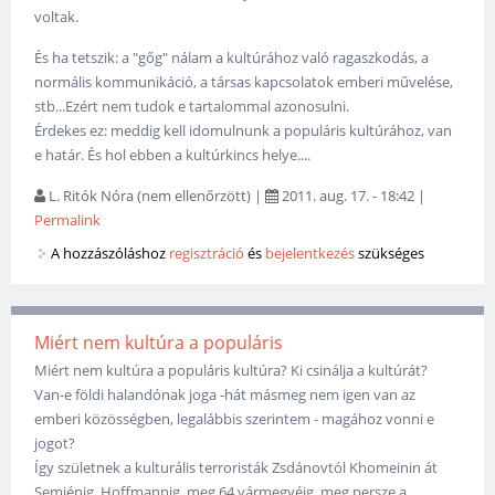
voltak.
És ha tetszik: a "gőg" nálam a kultúrához való ragaszkodás, a
normális kommunikáció, a társas kapcsolatok emberi művelése,
stb...Ezért nem tudok e tartalommal azonosulni.
Érdekes ez: meddig kell idomulnunk a populáris kultúrához, van
e határ. És hol ebben a kultúrkincs helye....
L. Ritók Nóra (nem ellenőrzött)
|
2011. aug. 17. - 18:42
|
Permalink
A hozzászóláshoz
regisztráció
és
bejelentkezés
szükséges
Miért nem kultúra a populáris
Miért nem kultúra a populáris kultúra? Ki csinálja a kultúrát?
Van-e földi halandónak joga -hát másmeg nem igen van az
emberi közösségben, legalábbis szerintem - magához vonni e
jogot?
Így születnek a kulturális terroristák Zsdánovtól Khomeinin át
Semjénig, Hoffmannig, meg 64 vármegyéig, meg persze a