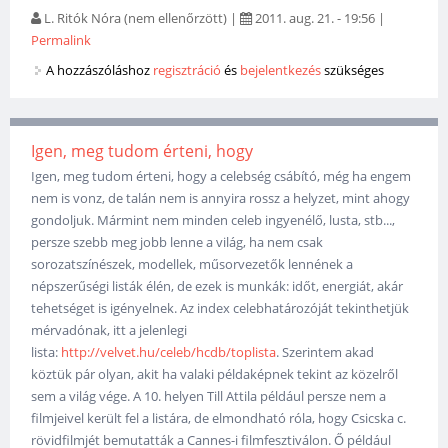
L. Ritók Nóra (nem ellenőrzött)
|
2011. aug. 21. - 19:56
|
Permalink
A hozzászóláshoz
regisztráció
és
bejelentkezés
szükséges
Igen, meg tudom érteni, hogy
Igen, meg tudom érteni, hogy a celebség csábító, még ha engem
nem is vonz, de talán nem is annyira rossz a helyzet, mint ahogy
gondoljuk. Mármint nem minden celeb ingyenélő, lusta, stb...,
persze szebb meg jobb lenne a világ, ha nem csak
sorozatszínészek, modellek, műsorvezetők lennének a
népszerűségi listák élén, de ezek is munkák: időt, energiát, akár
tehetséget is igényelnek. Az index celebhatározóját tekinthetjük
mérvadónak, itt a jelenlegi
lista:
http://velvet.hu/celeb/hcdb/toplista
. Szerintem akad
köztük pár olyan, akit ha valaki példaképnek tekint az közelről
sem a világ vége. A 10. helyen Till Attila például persze nem a
filmjeivel került fel a listára, de elmondható róla, hogy Csicska c.
rövidfilmjét bemutatták a Cannes-i filmfesztiválon. Ő például