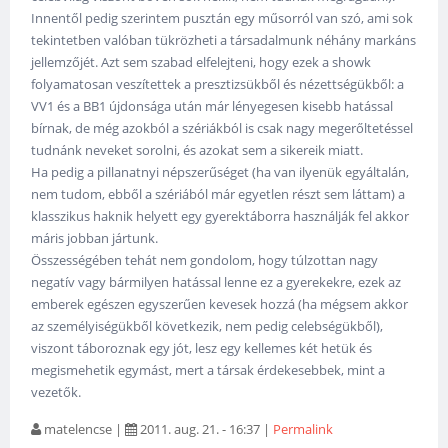
Innentől pedig szerintem pusztán egy műsorról van szó, ami sok
tekintetben valóban tükrözheti a társadalmunk néhány markáns
jellemzőjét. Azt sem szabad elfelejteni, hogy ezek a showk
folyamatosan veszítettek a presztizsükből és nézettségükből: a
VV1 és a BB1 újdonsága után már lényegesen kisebb hatással
bírnak, de még azokból a szériákból is csak nagy megerőltetéssel
tudnánk neveket sorolni, és azokat sem a sikereik miatt.
Ha pedig a pillanatnyi népszerűséget (ha van ilyenük egyáltalán,
nem tudom, ebből a szériából már egyetlen részt sem láttam) a
klasszikus haknik helyett egy gyerektáborra használják fel akkor
máris jobban jártunk.
Összességében tehát nem gondolom, hogy túlzottan nagy
negatív vagy bármilyen hatással lenne ez a gyerekekre, ezek az
emberek egészen egyszerűen kevesek hozzá (ha mégsem akkor
az személyiségükből következik, nem pedig celebségükből),
viszont táboroznak egy jót, lesz egy kellemes két hetük és
megismehetik egymást, mert a társak érdekesebbek, mint a
vezetők.
matelencse
|
2011. aug. 21. - 16:37
|
Permalink