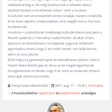
médiacézárokig is. De még Zsdánovnak is lehetett olykor
jóízlése("közénk is lövethetett volna"- mint a viccben).
A kultúrát nem erre kiszemelt körök csinálják, hanem csinálódik.
Erről írtam újévkor a Népszabiban, erre reagált Imre a Tani tani
konferencián.
A kultúra = szubkultúrák, kisebbségi kultúrák diskurzusa (akár a
Ritoók család és a Trencsényi család között, de akár a fiam,
anyósom és énközöttem). Ha képesek vagyunk reflektálni
egymáséira, érteni, hogy ő azt miért szereti, mit talált benne,
akkor jó úton járunk.
Ettől még a te gyerekeid rajzát én kedvelhetem jobban, mint a
házam falára festett gep-et, de ez az én magánügyem(csak
horogkeresztet ne fessen, vagy X-et, mint az Andersen obsitos
katonáját üldöző poroszlók)
Trenyó (nem ellenőrzött)
|
2011. aug. 17. - 19:26
|
Permalink
A hozzászóláshoz
regisztráció
és
bejelentkezés
szükséges