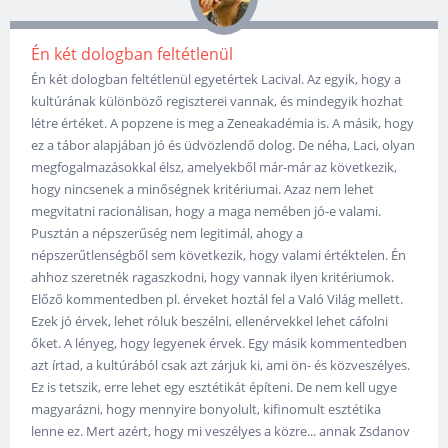
Én két dologban feltétlenül
Én két dologban feltétlenül egyetértek Lacival. Az egyik, hogy a
kultúrának különböző regiszterei vannak, és mindegyik hozhat
létre értéket. A popzene is meg a Zeneakadémia is. A másik, hogy
ez a tábor alapjában jó és üdvözlendő dolog. De néha, Laci, olyan
megfogalmazásokkal élsz, amelyekből már-már az következik,
hogy nincsenek a minőségnek kritériumai. Azaz nem lehet
megvitatni racionálisan, hogy a maga nemében jó-e valami.
Pusztán a népszerűség nem legitimál, ahogy a
népszerűtlenségből sem következik, hogy valami értéktelen. Én
ahhoz szeretnék ragaszkodni, hogy vannak ilyen kritériumok.
Előző kommentedben pl. érveket hoztál fel a Való Világ mellett.
Ezek jó érvek, lehet róluk beszélni, ellenérvekkel lehet cáfolni
őket. A lényeg, hogy legyenek érvek. Egy másik kommentedben
azt írtad, a kultúrából csak azt zárjuk ki, ami ön- és közveszélyes.
Ez is tetszik, erre lehet egy esztétikát építeni. De nem kell ugye
magyarázni, hogy mennyire bonyolult, kifinomult esztétika
lenne ez. Mert azért, hogy mi veszélyes a közre... annak Zsdanov