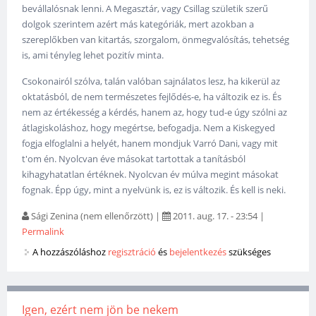
bevállalósnak lenni. A Megasztár, vagy Csillag születik szerű
dolgok szerintem azért más kategóriák, mert azokban a
szereplőkben van kitartás, szorgalom, önmegvalósítás, tehetség
is, ami tényleg lehet pozitív minta.
Csokonairól szólva, talán valóban sajnálatos lesz, ha kikerül az
oktatásból, de nem természetes fejlődés-e, ha változik ez is. És
nem az értékesség a kérdés, hanem az, hogy tud-e úgy szólni az
átlagiskoláshoz, hogy megértse, befogadja. Nem a Kiskegyed
fogja elfoglalni a helyét, hanem mondjuk Varró Dani, vagy mit
t'om én. Nyolcvan éve másokat tartottak a tanításból
kihagyhatatlan értéknek. Nyolcvan év múlva megint másokat
fognak. Épp úgy, mint a nyelvünk is, ez is változik. És kell is neki.
Sági Zenina (nem ellenőrzött)
|
2011. aug. 17. - 23:54
|
Permalink
A hozzászóláshoz
regisztráció
és
bejelentkezés
szükséges
Igen, ezért nem jön be nekem