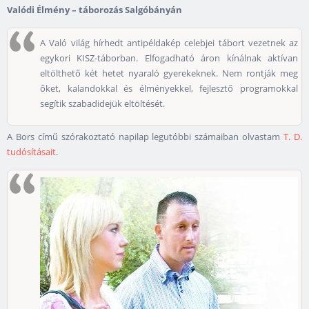
Valódi Élmény – táborozás Salgóbányán
A Való világ hírhedt antipéldakép celebjei tábort vezetnek az
egykori KISZ-táborban. Elfogadható áron kínálnak aktívan
eltölthető két hetet nyaraló gyerekeknek. Nem rontják meg
őket, kalandokkal és élményekkel, fejlesztő programokkal
segítik szabadidejük eltöltését.
A Bors című szórakoztató napilap legutóbbi számaiban olvastam
T. D.
tudósításait
.