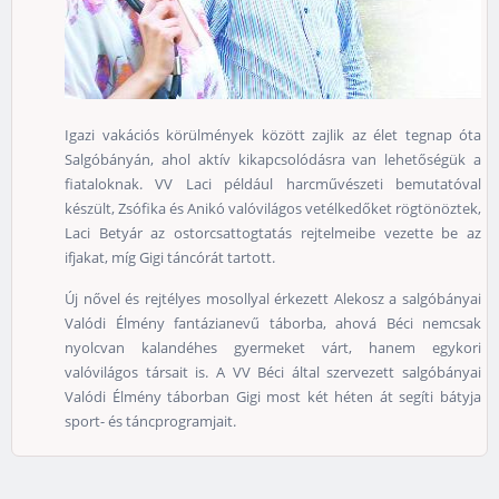
Igazi vakációs körülmények között zajlik az élet tegnap óta
Salgóbányán, ahol aktív kikapcsolódásra van lehetőségük a
fiataloknak. VV Laci például harcművészeti bemutatóval
készült, Zsófika és Anikó valóvilágos vetélkedőket rögtönöztek,
Laci Betyár az ostorcsattogtatás rejtelmeibe vezette be az
ifjakat, míg Gigi táncórát tartott.
Új nővel és rejtélyes mosollyal érkezett Alekosz a salgóbányai
Valódi Élmény fantázianevű táborba, ahová Béci nemcsak
nyolcvan kalandéhes gyermeket várt, hanem egykori
valóvilágos társait is. A VV Béci által szervezett salgóbányai
Valódi Élmény táborban Gigi most két héten át segíti bátyja
sport- és táncprogramjait.