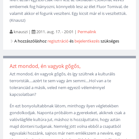
embernek fog hiányozni, könnyebb lesz az élet Fluor Tomival, de
valamit akkor el fogunk veszíteni. Egy kicsit már el is veszítettük.
(Knausz)
knauszi
|
2011. aug. 17. - 20:01
|
Permalink
A hozzászóláshoz
regisztráció
és
bejelentkezés
szükséges
Azt mondod, én vagyok gőgős,
Azt mondod, én vagyok gőgős, és így szültnek a kulturális
terroristák....azért te sem vagy ám semmi....Hol van a te
toleranciád a másik, veled nem egyező véleménnyel
kapcsolatban?
Én ezt bonyolultabbnak látom, minthogy ilyen végletekben
gondolkodjak. Naponta próbálom a gyerekeket, akiknek csak a
valóvilágféle kultúra jut, máshoz is hozzájuttatni, hogy aztán
majd dönteni tudjanak. Nemrég jött volna ebből a csapatból
egyvalaki hozzánk, sajnos már nem emlékszem a nevére, egy