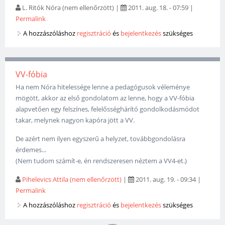
L. Ritók Nóra (nem ellenőrzött)
|
2011. aug. 18. - 07:59
|
Permalink
A hozzászóláshoz
regisztráció
és
bejelentkezés
szükséges
VV-fóbia
Ha nem Nóra hitelessége lenne a pedagógusok véleménye
mögött, akkor az első gondolatom az lenne, hogy a VV-fóbia
alapvetően egy felszínes, felelősséghárító gondolkodásmódot
takar, melynek nagyon kapóra jött a VV.
De azért nem ilyen egyszerű a helyzet, továbbgondolásra
érdemes...
(Nem tudom számít-e, én rendszeresen néztem a VV4-et.)
Pihelevics Attila (nem ellenőrzött)
|
2011. aug. 19. - 09:34
|
Permalink
A hozzászóláshoz
regisztráció
és
bejelentkezés
szükséges