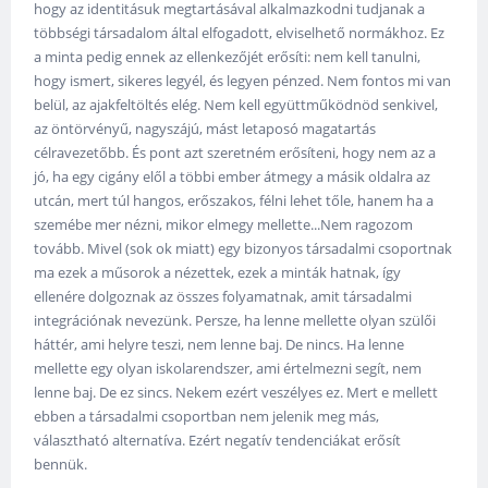
hogy az identitásuk megtartásával alkalmazkodni tudjanak a
többségi társadalom által elfogadott, elviselhető normákhoz. Ez
a minta pedig ennek az ellenkezőjét erősíti: nem kell tanulni,
hogy ismert, sikeres legyél, és legyen pénzed. Nem fontos mi van
belül, az ajakfeltöltés elég. Nem kell együttműködnöd senkivel,
az öntörvényű, nagyszájú, mást letaposó magatartás
célravezetőbb. És pont azt szeretném erősíteni, hogy nem az a
jó, ha egy cigány elől a többi ember átmegy a másik oldalra az
utcán, mert túl hangos, erőszakos, félni lehet tőle, hanem ha a
szemébe mer nézni, mikor elmegy mellette...Nem ragozom
tovább. Mivel (sok ok miatt) egy bizonyos társadalmi csoportnak
ma ezek a műsorok a nézettek, ezek a minták hatnak, így
ellenére dolgoznak az összes folyamatnak, amit társadalmi
integrációnak nevezünk. Persze, ha lenne mellette olyan szülői
háttér, ami helyre teszi, nem lenne baj. De nincs. Ha lenne
mellette egy olyan iskolarendszer, ami értelmezni segít, nem
lenne baj. De ez sincs. Nekem ezért veszélyes ez. Mert e mellett
ebben a társadalmi csoportban nem jelenik meg más,
választható alternatíva. Ezért negatív tendenciákat erősít
bennük.