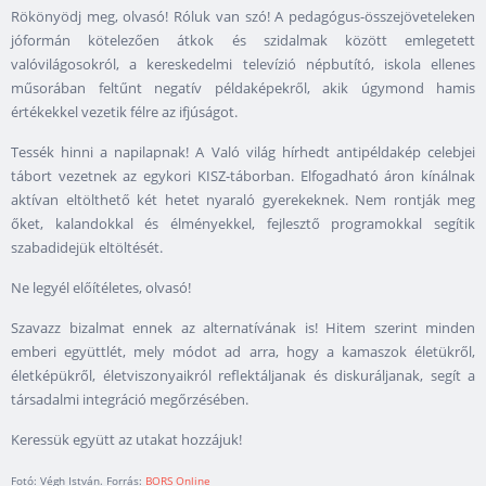
Rökönyödj meg, olvasó! Róluk van szó! A pedagógus-összejöveteleken
jóformán kötelezően átkok és szidalmak között emlegetett
valóvilágosokról, a kereskedelmi televízió népbutító, iskola ellenes
műsorában feltűnt negatív példaképekről, akik úgymond hamis
értékekkel vezetik félre az ifjúságot.
Tessék hinni a napilapnak! A Való világ hírhedt antipéldakép celebjei
tábort vezetnek az egykori KISZ-táborban. Elfogadható áron kínálnak
aktívan eltölthető két hetet nyaraló gyerekeknek. Nem rontják meg
őket, kalandokkal és élményekkel, fejlesztő programokkal segítik
szabadidejük eltöltését.
Ne legyél előítéletes, olvasó!
Szavazz bizalmat ennek az alternatívának is! Hitem szerint minden
emberi együttlét, mely módot ad arra, hogy a kamaszok életükről,
életképükről, életviszonyaikról reflektáljanak és diskuráljanak, segít a
társadalmi integráció megőrzésében.
Keressük együtt az utakat hozzájuk!
Fotó: Végh István. Forrás:
BORS Online