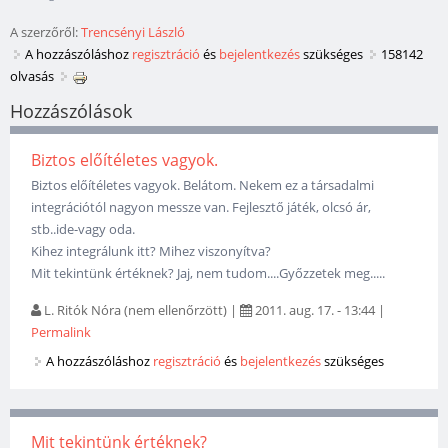
A szerzőről:
Trencsényi László
A hozzászóláshoz
regisztráció
és
bejelentkezés
szükséges
158142
olvasás
Hozzászólások
Biztos előítéletes vagyok.
Biztos előítéletes vagyok. Belátom. Nekem ez a társadalmi
integrációtól nagyon messze van. Fejlesztő játék, olcsó ár,
stb..ide-vagy oda.
Kihez integrálunk itt? Mihez viszonyítva?
Mit tekintünk értéknek? Jaj, nem tudom....Győzzetek meg.....
L. Ritók Nóra (nem ellenőrzött)
|
2011. aug. 17. - 13:44
|
Permalink
A hozzászóláshoz
regisztráció
és
bejelentkezés
szükséges
Mit tekintünk értéknek?