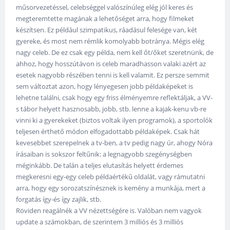
műsorvezetéssel, celebséggel valószínúleg elég jól keres és
megteremtette magának a lehetőséget arra, hogy filmeket
készítsen. Ez például szimpatikus, ráadásul felesége van, két
gyereke, és most nem rémlik komolyabb botránya. Mégis elég
nagy celeb. De ez csak egy példa, nem kell őt/őket szeretnünk, de
ahhoz, hogy hosszútávon is celeb maradhasson valaki azért az
esetek nagyobb részében tenni is kell valamit. Ez persze semmit
sem változtat azon, hogy lényegesen jobb példaképeket is
lehetne találni, csak hogy egy friss élményemre reflektáljak, a VV-
s tábor helyett hasznosabb, jobb, stb. lenne a kajak-kenu vb-re
vinni ki a gyerekeket (biztos voltak ilyen programok), a sportolók
teljesen érthető módon elfogadottabb példaképek. Csak hát
kevesebbet szerepelnek a tv-ben, a tv pedig nagy úr, ahogy Nóra
írásaiban is sokszor feltűnik: a legnagyobb szegénységben
méginkább. De talán a teljes elutasítás helyett érdemes
megkeresni egy-egy celeb példaértékű oldalát, vagy rámutatni
arra, hogy egy sorozatszínésznek is kemény a munkája, mert a
forgatás így-és így zajlik, stb.
Röviden reagálnék a VV nézettségére is. Valóban nem vagyok
update a számokban, de szerintem 3 milliós és 3 milliós