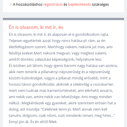
A hozzászóláshoz
regisztráció
és
bejelentkezés
szükséges
Én is olvasom, ki mit ír, és
Én is olvasom, ki mit ír, és alaposan el is gondolkodom rajta.
Teljesen egyetértek azzal. hogy nincs hatása pl. rám, az én
életfelfogásom szerint. Merthogy nekem, nekünk jut más, ami
felülírja ezeket.Mert nekünk megvan, vagy meglesz valami,
amitől döntési, választási képességünk, helyzetünk lesz.
És közben azt látom, hogy igenis baromi nagy hatása van azokra,
akik nem ismerik a pillanatnyi népszerűség és a népszerűség
közötti különbséget, vagyis a pillanat mindig erősebb, mint a
hosszú távon gondolkodás, akiknek a celebvilág a csúcskarrier,
mert nem tudnak más karriertörténetet, ami elérhető avval is,
ami nekik van, amire nekik van lehetősége. Ami megy minden
nélkül...Megkérdezek egy gyereket, akire szerintem erősen hat a
dolog, azt mondja: "Celebnek lenni jó. Mert annak nem kell
tanulni, dolgozni, csak nőzni, oszt mindenki ismeri, meg híres..."
Ennyi jön át. És én ettől félek.