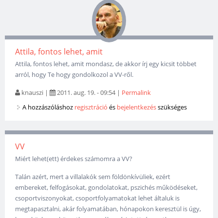
Attila, fontos lehet, amit
Attila, fontos lehet, amit mondasz, de akkor írj egy kicsit többet
arról, hogy Te hogy gondolkozol a VV-ről.
knauszi
|
2011. aug. 19. - 09:54
|
Permalink
A hozzászóláshoz
regisztráció
és
bejelentkezés
szükséges
VV
Miért lehet(ett) érdekes számomra a VV?
Talán azért, mert a villalakók sem földönkívüliek, ezért
embereket, felfogásokat, gondolatokat, pszichés működéseket,
csoportviszonyokat, csoportfolyamatokat lehet általuk is
megtapasztalni, akár folyamatában, hónapokon keresztül is úgy,