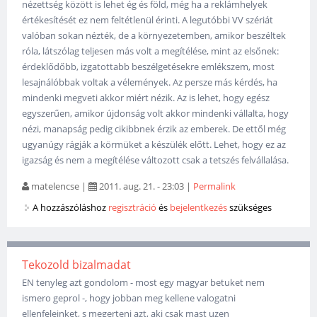
nézettség között is lehet ég és föld, még ha a reklámhelyek
értékesítését ez nem feltétlenül érinti. A legutóbbi VV szériát
valóban sokan nézték, de a környezetemben, amikor beszéltek
róla, látszólag teljesen más volt a megítélése, mint az elsőnek:
érdeklődőbb, izgatottabb beszélgetésekre emlékszem, most
lesajnálóbbak voltak a vélemények. Az persze más kérdés, ha
mindenki megveti akkor miért nézik. Az is lehet, hogy egész
egyszerűen, amikor újdonság volt akkor mindenki vállalta, hogy
nézi, manapság pedig cikibbnek érzik az emberek. De ettől még
ugyanúgy rágják a körmüket a készülék előtt. Lehet, hogy ez az
igazság és nem a megítélése változott csak a tetszés felvállalása.
matelencse
|
2011. aug. 21. - 23:03
|
Permalink
A hozzászóláshoz
regisztráció
és
bejelentkezés
szükséges
Tekozold bizalmadat
EN tenyleg azt gondolom - most egy magyar betuket nem
ismero geprol -, hogy jobban meg kellene valogatni
ellenfeleinket, s megerteni azt, aki csak mast uzen