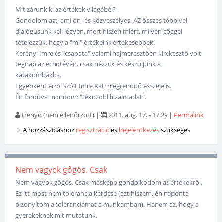
Mit zárunk ki az értékek világából?
Gondolom azt, ami ön- és közveszélyes. AZ összes többivel
dialógusunk kell legyen, mert hiszen miért, milyen gőggel
tételezzük, hogy a "mi" értékeink értékesebbek!
Kerényi Imre és "csapata" valami hajmeresztően kirekesztő volt
tegnap az echotévén, csak nézzük és készüljünk a
katakombákba.
Egyébként erről szólt Imre Kati megrendítő esszéje is.
Én fordítva mondom: "tékozold bizalmadat".
trenyo (nem ellenőrzött)
|
2011. aug. 17. - 17:29
|
Permalink
A hozzászóláshoz
regisztráció
és
bejelentkezés
szükséges
Nem vagyok gőgös. Csak
Nem vagyok gőgös. Csak másképp gondolkodom az értékekről.
Ez itt most nem tolerancia kérdése (azt hiszem, én naponta
bizonyítom a toleranciámat a munkámban). Hanem az, hogy a
gyerekeknek mit mutatunk.