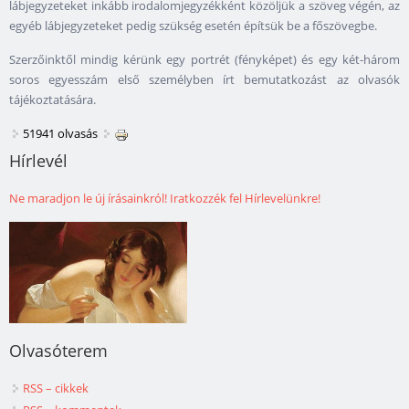
lábjegyzeteket inkább irodalomjegyzékként közöljük a szöveg végén, az
egyéb lábjegyzeteket pedig szükség esetén építsük be a főszövegbe.
Szerzőinktől mindig kérünk egy portrét (fényképet) és egy két-három
soros egyesszám első személyben írt bemutatkozást az olvasók
tájékoztatására.
51941 olvasás
Hírlevél
Ne maradjon le új írásainkról! Iratkozzék fel Hírlevelünkre!
Olvasóterem
RSS – cikkek