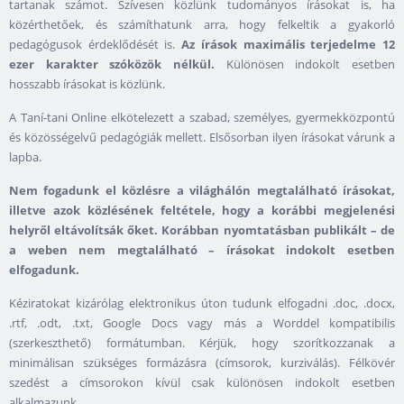
tartanak számot. Szívesen közlünk tudományos írásokat is, ha
közérthetőek, és számíthatunk arra, hogy felkeltik a gyakorló
pedagógusok érdeklődését is.
Az írások maximális terjedelme 12
ezer karakter szóközök nélkül.
Különösen indokolt esetben
hosszabb írásokat is közlünk.
A Taní-tani Online elkötelezett a szabad, személyes, gyermekközpontú
és közösségelvű pedagógiák mellett. Elsősorban ilyen írásokat várunk a
lapba.
Nem fogadunk el közlésre a világhálón megtalálható írásokat,
illetve azok közlésének feltétele, hogy a korábbi megjelenési
helyről eltávolítsák őket. Korábban nyomtatásban publikált – de
a weben nem megtalálható – írásokat indokolt esetben
elfogadunk.
Kéziratokat kizárólag elektronikus úton tudunk elfogadni .doc, .docx,
.rtf, .odt, .txt, Google Docs vagy más a Worddel kompatibilis
(szerkeszthető) formátumban. Kérjük, hogy szorítkozzanak a
minimálisan szükséges formázásra (címsorok, kurziválás). Félkövér
szedést a címsorokon kívül csak különösen indokolt esetben
alkalmazunk.