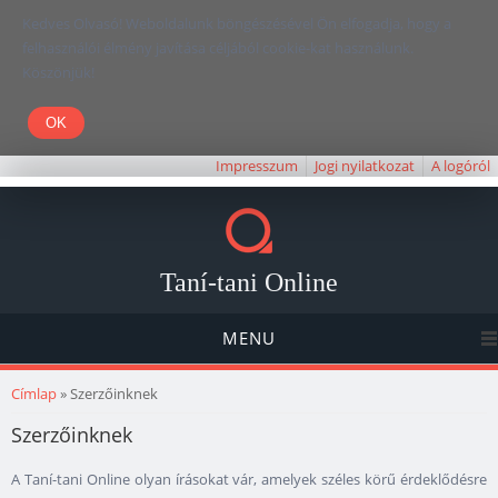
Kedves Olvasó! Weboldalunk böngészésével Ön elfogadja, hogy a
felhasználói élmény javítása céljából cookie-kat használunk.
Köszönjük!
Impresszum
Jogi nyilatkozat
A logóról
Taní-tani Online
MENU
Jelenlegi hely
Címlap
» Szerzőinknek
Szerzőinknek
A Taní-tani Online olyan írásokat vár, amelyek széles körű érdeklődésre