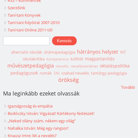
RSS – kommentek
Szerzőink
Taní-tani Könyvek
Taní-tani folyóirat 2007-2010
Taní-tani Online 2011-től
Keresés űrlap
Keresés
hátrányos helyzet
alternatív iskolák
drámapedagógia
IKT
magyartanítás
iskolakritika
külföld
kompetencia
művészetpedagógia
oktatáspolitika
nevelés
neveléstörténet
pedagógusok
romák
szabad nevelés
tantárgy-pedagógia
SNI
örökség
Tovább
Ma leginkább ezeket olvassák
Igazságosság és empátia
Bodóczky István: Vigyázat! Kártékony festészet!
„Neked silány szám, nékem egy világ”
Nahalka István: Még egy rangsor!
Knausz Imre: Mi a nevelés?