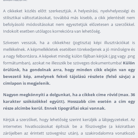
A cikkeket közlés előtt szerkesztjük. A helyesírási, nyelvhelyességi és
stilisztikai változtatásokat, továbbá más kisebb, a cikk jelentését nem
befolyásoló módosításokat nem egyeztetjük előzetesen a szerzőkkel.
Indokolt esetben utólagos korrekcióra van lehetőség.
Szívesen vesszük, ha a cikkekhez (jogtiszta) képi illusztrációkat is
mellékelnek. A képmellékletek esetében törekedjenek a jó minőségre és
a nagy felbontásra. A képeket mindig külön fájlban kérjük (.jpg vagy .png
formátumban), azokat ne illesszék be szöveges dokumentumba!
Külön
örülünk, ha gondolnak arra, hogy minden cikk elején van egy
bevezető kép, amelynek fekvő tájolású részlete (felső sávja) a
címlapon is megjelenik.
Nagyon megkönnyíti a dolgunkat, ha a cikkek címe rövid (max. 36
karakter szóközökkel együtt). Hosszabb cím esetén a cím egy
része alcímbe kerül. Ennek tipográfiai okai vannak.
Kérjük a szerzőket, hogy lehetőség szerint kerüljék a lábjegyzeteket. Az
internetes hivatkozásokat építsük be a főszövegbe (a kéziratban
zárójelben az érintett szövegrész után), a szakirodalomra vonatkozó