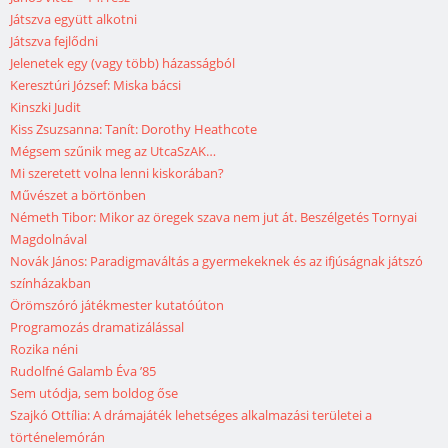
Játszva együtt alkotni
Játszva fejlődni
Jelenetek egy (vagy több) házasságból
Keresztúri József: Miska bácsi
Kinszki Judit
Kiss Zsuzsanna: Tanít: Dorothy Heathcote
Mégsem szűnik meg az UtcaSzAK…
Mi szeretett volna lenni kiskorában?
Művészet a börtönben
Németh Tibor: Mikor az öregek szava nem jut át. Beszélgetés Tornyai
Magdolnával
Novák János: Paradigmaváltás a gyermekeknek és az ifjúságnak játszó
színházakban
Örömszóró játékmester kutatóúton
Programozás dramatizálással
Rozika néni
Rudolfné Galamb Éva ’85
Sem utódja, sem boldog őse
Szajkó Ottília: A drámajáték lehetséges alkalmazási területei a
történelemórán