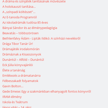
A dráma és színjáték tanításának művészete
A holokauszt tanítása…
A „színpadi költészet”…
Az E-tanoda Programról
Az iskoladrámák tudósa 85 éves
Bányai Sándor és az élménypedagógia
Beavatás – többszörösen
Bethlenfalvy Ádám - Lipták Ildikó: A színházi nevelésről
Drága Tibor Tanár Úr!
Drámajáték irodalomórán
Drámáznak a Kisasszonyok
Dunántúl – Alföld – Dunántúl
Eck Júlia könyvajánlói
Élete a tanárság
Emlékezés a drámatanárra
Félbeszakadt folyamatok
Gavin Bolton…
Gede Emese: Egy a szakmánkban elhanyagolt fontos könyvről
IRAM-élmény
Iskola és Teátrum
János vitéz – 14. rész