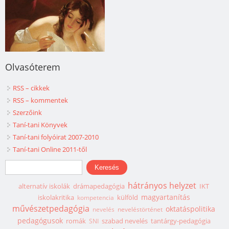
Olvasóterem
RSS – cikkek
RSS – kommentek
Szerzőink
Taní-tani Könyvek
Taní-tani folyóirat 2007-2010
Taní-tani Online 2011-től
Keresés űrlap
Keresés
hátrányos helyzet
alternatív iskolák
drámapedagógia
IKT
magyartanítás
iskolakritika
külföld
kompetencia
művészetpedagógia
oktatáspolitika
nevelés
neveléstörténet
pedagógusok
romák
szabad nevelés
tantárgy-pedagógia
SNI