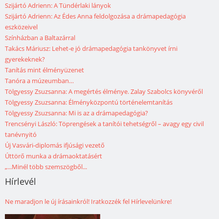
Szijártó Adrienn: A Tündérlaki lányok
Szijártó Adrienn: Az Édes Anna feldolgozása a drámapedagógia
eszközeivel
Színházban a Baltazárral
Takács Máriusz: Lehet-e jó drámapedagógia tankönyvet írni
gyerekeknek?
Tanítás mint élményüzenet
Tanóra a múzeumban…
Tölgyessy Zsuzsanna: A megértés élménye. Zalay Szabolcs könyvéről
Tölgyessy Zsuzsanna: Élményközpontú történelemtanítás
Tölgyessy Zsuzsanna: Mi is az a drámapedagógia?
Trencsényi László: Töprengések a tanítói tehetségről – avagy egy civil
tanévnyitó
Új Vasvári-diplomás ifjúsági vezető
Úttörő munka a drámaoktatásért
„...Minél több szemszögből...
Hírlevél
Ne maradjon le új írásainkról! Iratkozzék fel Hírlevelünkre!