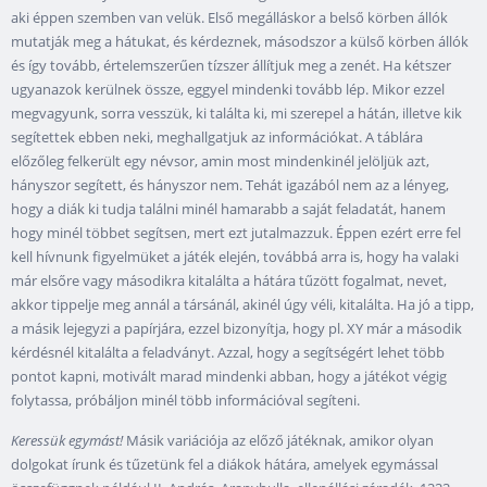
aki éppen szemben van velük. Első megálláskor a belső körben állók
mutatják meg a hátukat, és kérdeznek, másodszor a külső körben állók
és így tovább, értelemszerűen tízszer állítjuk meg a zenét. Ha kétszer
ugyanazok kerülnek össze, eggyel mindenki tovább lép. Mikor ezzel
megvagyunk, sorra vesszük, ki találta ki, mi szerepel a hátán, illetve kik
segítettek ebben neki, meghallgatjuk az információkat. A táblára
előzőleg felkerült egy névsor, amin most mindenkinél jelöljük azt,
hányszor segített, és hányszor nem. Tehát igazából nem az a lényeg,
hogy a diák ki tudja találni minél hamarabb a saját feladatát, hanem
hogy minél többet segítsen, mert ezt jutalmazzuk. Éppen ezért erre fel
kell hívnunk figyelmüket a játék elején, továbbá arra is, hogy ha valaki
már elsőre vagy másodikra kitalálta a hátára tűzött fogalmat, nevet,
akkor tippelje meg annál a társánál, akinél úgy véli, kitalálta. Ha jó a tipp,
a másik lejegyzi a papírjára, ezzel bizonyítja, hogy pl. XY már a második
kérdésnél kitalálta a feladványt. Azzal, hogy a segítségért lehet több
pontot kapni, motivált marad mindenki abban, hogy a játékot végig
folytassa, próbáljon minél több információval segíteni.
Keressük egymást!
Másik variációja az előző játéknak, amikor olyan
dolgokat írunk és tűzetünk fel a diákok hátára, amelyek egymással