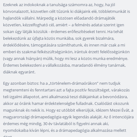
Ezeknek az indokoknak a tanulsága számomra az, hogy, ha jól
körvonalazott, közvetlen célt tűzünk ki diákjaink elé, többletmunkát is
hajlandók vállalni. Márpedig a közösen előadandó drámajáték
közvetlen, kézzelfogható cél, amiért – a felmérés adatai szerint igen
sokan úgy látják közülük - érdemes erőfeszítéseket tenni. Ha tehát
belekezdünk az újfajta közös munkába, sok gyerek bizalmára,
érdeklődésére, támogatására számíthatunk, és innen már csak a mi
emberi és szakmai felkészültségünkön, irántuk érzett felelősségünkön
(vagy annak hiányán) múlik, hogy mi lesz a közös munka eredménye.
Érdemes belekezdeni a vállalkozásba, maradandó élmény tanárnak,
diáknak egyaránt.
Egy azonban biztos: ha a „történelem-drámaórákon” nem tudjuk
megteremteni és fenntartani azt a fajta pozitív feszültséget, várakozás
teli izgalmi állapotot, ami alkalmassá teszi diákjainkat a bevonódásra,
akkor az óráink hamar érdektelenségbe fulladnak. Csalódást okozunk
magunknak és nekik is. Hogy ez utóbbit elkerüljük, idézem Mezei Évát, a
magyarországi drámapedagógia egyik legendás alakját. Az ő intenciójára
érdemes még mindig, 30 év távlatából is figyelni annak aki,
nyomdokaiba kíván lépni, és a drámapedagógia alkalmazása mellett