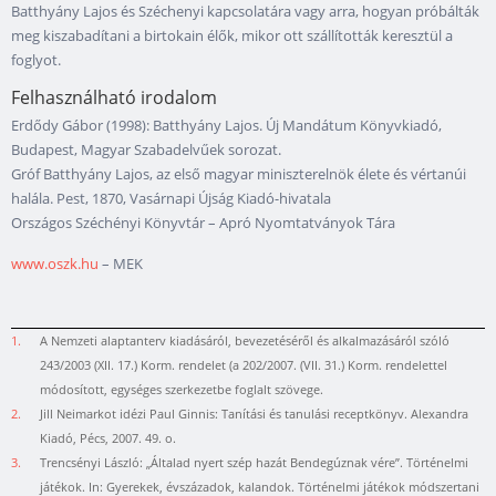
Batthyány Lajos és Széchenyi kapcsolatára vagy arra, hogyan próbálták
meg kiszabadítani a birtokain élők, mikor ott szállították keresztül a
foglyot.
Felhasználható irodalom
Erdődy Gábor (1998): Batthyány Lajos. Új Mandátum Könyvkiadó,
Budapest, Magyar Szabadelvűek sorozat.
Gróf Batthyány Lajos, az első magyar miniszterelnök élete és vértanúi
halála. Pest, 1870, Vasárnapi Újság Kiadó-hivatala
Országos Széchényi Könyvtár – Apró Nyomtatványok Tára
www.oszk.hu
– MEK
1.
A Nemzeti alaptanterv kiadásáról, bevezetéséről és alkalmazásáról szóló
243/2003 (XII. 17.) Korm. rendelet (a 202/2007. (VII. 31.) Korm. rendelettel
módosított, egységes szerkezetbe foglalt szövege.
2.
Jill Neimarkot idézi Paul Ginnis: Tanítási és tanulási receptkönyv. Alexandra
Kiadó, Pécs, 2007. 49. o.
3.
Trencsényi László: „Általad nyert szép hazát Bendegúznak vére”. Történelmi
játékok. In: Gyerekek, évszázadok, kalandok. Történelmi játékok módszertani