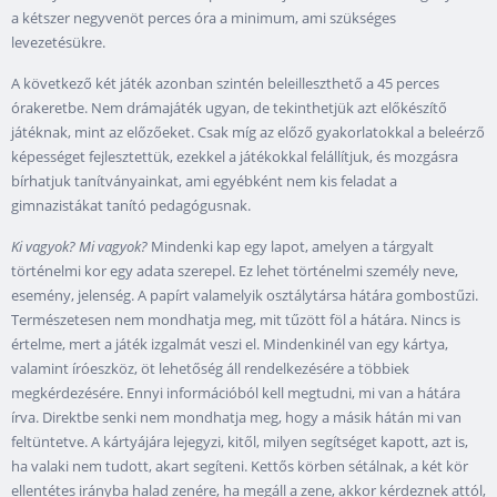
a kétszer negyvenöt perces óra a minimum, ami szükséges
levezetésükre.
A következő két játék azonban szintén beleilleszthető a 45 perces
órakeretbe. Nem drámajáték ugyan, de tekinthetjük azt előkészítő
játéknak, mint az előzőeket. Csak míg az előző gyakorlatokkal a beleérző
képességet fejlesztettük, ezekkel a játékokkal felállítjuk, és mozgásra
bírhatjuk tanítványainkat, ami egyébként nem kis feladat a
gimnazistákat tanító pedagógusnak.
Ki vagyok? Mi vagyok?
Mindenki kap egy lapot, amelyen a tárgyalt
történelmi kor egy adata szerepel. Ez lehet történelmi személy neve,
esemény, jelenség. A papírt valamelyik osztálytársa hátára gombostűzi.
Természetesen nem mondhatja meg, mit tűzött föl a hátára. Nincs is
értelme, mert a játék izgalmát veszi el. Mindenkinél van egy kártya,
valamint íróeszköz, öt lehetőség áll rendelkezésére a többiek
megkérdezésére. Ennyi információból kell megtudni, mi van a hátára
írva. Direktbe senki nem mondhatja meg, hogy a másik hátán mi van
feltüntetve. A kártyájára lejegyzi, kitől, milyen segítséget kapott, azt is,
ha valaki nem tudott, akart segíteni. Kettős körben sétálnak, a két kör
ellentétes irányba halad zenére, ha megáll a zene, akkor kérdeznek attól,