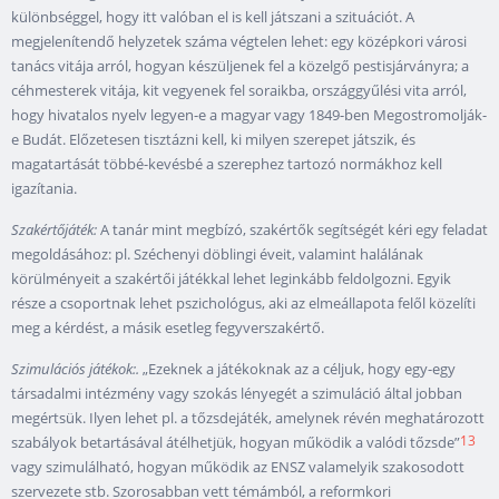
különbséggel, hogy itt valóban el is kell játszani a szituációt. A
megjelenítendő helyzetek száma végtelen lehet: egy középkori városi
tanács vitája arról, hogyan készüljenek fel a közelgő pestisjárványra; a
céhmesterek vitája, kit vegyenek fel soraikba, országgyűlési vita arról,
hogy hivatalos nyelv legyen-e a magyar vagy 1849-ben Megostromolják-
e Budát. Előzetesen tisztázni kell, ki milyen szerepet játszik, és
magatartását többé-kevésbé a szerephez tartozó normákhoz kell
igazítania.
Szakértőjáték:
A tanár mint megbízó, szakértők segítségét kéri egy feladat
megoldásához: pl. Széchenyi döblingi éveit, valamint halálának
körülményeit a szakértői játékkal lehet leginkább feldolgozni. Egyik
része a csoportnak lehet pszichológus, aki az elmeállapota felől közelíti
meg a kérdést, a másik esetleg fegyverszakértő.
Szimulációs játékok:.
„Ezeknek a játékoknak az a céljuk, hogy egy-egy
társadalmi intézmény vagy szokás lényegét a szimuláció által jobban
megértsük. Ilyen lehet pl. a tőzsdejáték, amelynek révén meghatározott
13
szabályok betartásával átélhetjük, hogyan működik a valódi tőzsde”
vagy szimulálható, hogyan működik az ENSZ valamelyik szakosodott
szervezete stb. Szorosabban vett témámból, a reformkori