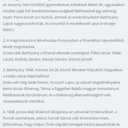
az asszony nem törődött gyermekeivel, költekező életet élt, ugyanakkor
később saját fiát bevádolta katonaságbeli feletteseinél egy adósság
miatt. Perre került sor köztük, aminek az eredményeként Batthyány
Lajost nagykorúsították, és onnantól ő rendelkezett apai öröksége
fölött.)
2. A mágnáskaszinó létrehozása Pozsonyban a főrendiház képviselőiből,
elveik megvitatása
(Ezzel válik Batthyány a főrendi ellenzék vezetőjévé. Főbb társai: Teleki
László, Erdődy Sándor, Károlyi Sándor, Eötvös József)
3. Batthyány 1848. március 24-28. között Bécsben folytatott tárgyalásai
a királyi udvar képviselőivel
(Vele volt még Deák Ferenc, Kossuth Lajos, az udvart engedményekre
kérte István főherceg. Téma: a független felelős magyar minisztérium
felállításának körülményei, és a Habsburg-államadósságból való
részesedésünk mértéke)
4. 1848. június eleji tiltakozó látogatása az udvarnál Innsbruckban, a
horvát események, Jellacic horvát bánná való kinevezése miatt.
(Előzménye, hogy május 15-én zágrábi tömegek bitóra akasztották és