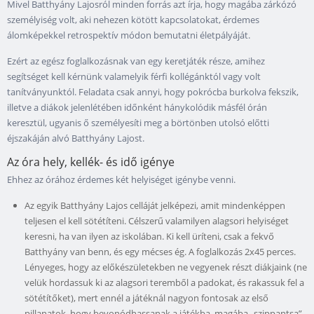
Mivel Batthyány Lajosról minden forrás azt írja, hogy magába zárkózó
személyiség volt, aki nehezen kötött kapcsolatokat, érdemes
álomképekkel retrospektív módon bemutatni életpályáját.
Ezért az egész foglalkozásnak van egy keretjáték része, amihez
segítséget kell kérnünk valamelyik férfi kollégánktól vagy volt
tanítványunktól. Feladata csak annyi, hogy pokrócba burkolva fekszik,
illetve a diákok jelenlétében időnként hánykolódik másfél órán
keresztül, ugyanis ő személyesíti meg a börtönben utolsó előtti
éjszakáján alvó Batthyány Lajost.
Az óra hely, kellék- és idő igénye
Ehhez az órához érdemes két helyiséget igénybe venni.
Az egyik Batthyány Lajos celláját jelképezi, amit mindenképpen
teljesen el kell sötétíteni. Célszerű valamilyen alagsori helyiséget
keresni, ha van ilyen az iskolában. Ki kell üríteni, csak a fekvő
Batthyány van benn, és egy mécses ég. A foglalkozás 2x45 perces.
Lényeges, hogy az előkészületekben ne vegyenek részt diákjaink (ne
velük hordassuk ki az alagsori teremből a padokat, és rakassuk fel a
sötétítőket), mert ennél a játéknál nagyon fontosak az első
pillanatok, hogy bevonódhassanak a játékba, magába „szippantsa”