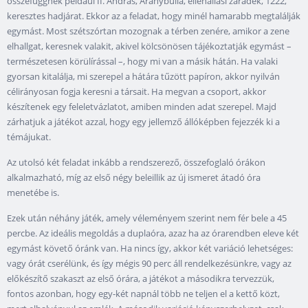
összefüggnek például II. András, Aranybulla, ellenállási záradék, 1222,
keresztes hadjárat. Ekkor az a feladat, hogy minél hamarabb megtalálják
egymást. Most szétszórtan mozognak a térben zenére, amikor a zene
elhallgat, keresnek valakit, akivel kölcsönösen tájékoztatják egymást –
természetesen körülírással –, hogy mi van a másik hátán. Ha valaki
gyorsan kitalálja, mi szerepel a hátára tűzött papíron, akkor nyilván
célirányosan fogja keresni a társait. Ha megvan a csoport, akkor
készítenek egy feleletvázlatot, amiben minden adat szerepel. Majd
zárhatjuk a játékot azzal, hogy egy jellemző állóképben fejezzék ki a
témájukat.
Az utolsó két feladat inkább a rendszerező, összefoglaló órákon
alkalmazható, míg az első négy beleillik az új ismeret átadó óra
menetébe is.
Ezek után néhány játék, amely véleményem szerint nem fér bele a 45
percbe. Az ideális megoldás a duplaóra, azaz ha az órarendben eleve két
egymást követő óránk van. Ha nincs így, akkor két variáció lehetséges:
vagy órát cserélünk, és így mégis 90 perc áll rendelkezésünkre, vagy az
előkészítő szakaszt az első órára, a játékot a másodikra tervezzük,
fontos azonban, hogy egy-két napnál több ne teljen el a kettő közt,