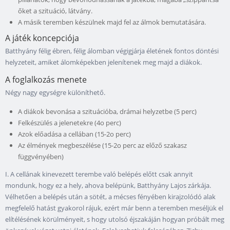
őket a szituáció, látvány.
A másik teremben készülnek majd fel az álmok bemutatására.
A játék koncepciója
Batthyány félig ébren, félig álomban végigjárja életének fontos döntési
helyzeteit, amiket álomképekben jelenítenek meg majd a diákok.
A foglalkozás menete
Négy nagy egységre különíthető.
A diákok bevonása a szituációba, drámai helyzetbe (5 perc)
Felkészülés a jelenetekre (4o perc)
Azok előadása a cellában (15-2o perc)
Az élmények megbeszélése (15-2o perc az előző szakasz
függvényében)
I. A cellának kinevezett terembe való belépés előtt csak annyit
mondunk, hogy ez a hely, ahova belépünk, Batthyány Lajos zárkája.
Vélhetően a belépés után a sötét, a mécses fényében kirajzolódó alak
megfelelő hatást gyakorol rájuk, ezért már benn a teremben meséljük el
elítélésének körülményeit, s hogy utolsó éjszakáján hogyan próbált meg