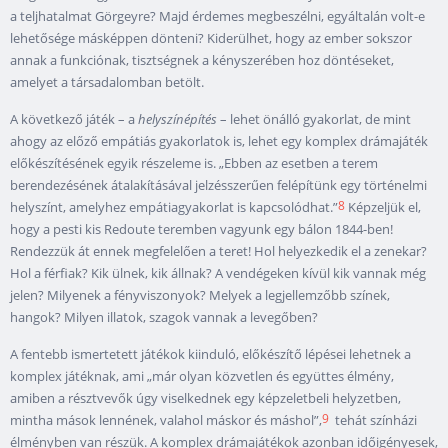
a teljhatalmat Görgeyre? Majd érdemes megbeszélni, egyáltalán volt-e
lehetősége másképpen dönteni? Kiderülhet, hogy az ember sokszor
annak a funkciónak, tisztségnek a kényszerében hoz döntéseket,
amelyet a társadalomban betölt.
A következő játék – a
helyszínépítés
– lehet önálló gyakorlat, de mint
ahogy az előző empátiás gyakorlatok is, lehet egy komplex drámajáték
előkészítésének egyik részeleme is. „Ebben az esetben a terem
berendezésének átalakításával jelzésszerűen felépítünk egy történelmi
8
helyszínt, amelyhez empátiagyakorlat is kapcsolódhat.”
Képzeljük el,
hogy a pesti kis Redoute teremben vagyunk egy bálon 1844-ben!
Rendezzük át ennek megfelelően a teret! Hol helyezkedik el a zenekar?
Hol a férfiak? Kik ülnek, kik állnak? A vendégeken kívül kik vannak még
jelen? Milyenek a fényviszonyok? Melyek a legjellemzőbb színek,
hangok? Milyen illatok, szagok vannak a levegőben?
A fentebb ismertetett játékok kiinduló, előkészítő lépései lehetnek a
komplex játéknak, ami „már olyan közvetlen és együttes élmény,
amiben a résztvevők úgy viselkednek egy képzeletbeli helyzetben,
9
mintha mások lennének, valahol máskor és máshol”,
tehát színházi
élményben van részük. A komplex drámajátékok azonban időigényesek,