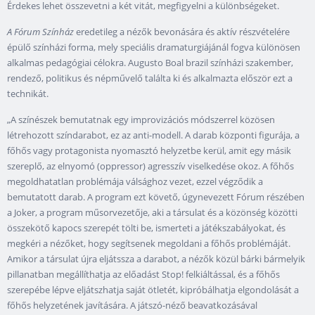
Érdekes lehet összevetni a két vitát, megfigyelni a különbségeket.
A Fórum Színház
eredetileg a nézők bevonására és aktív részvételére
épülő színházi forma, mely speciális dramaturgiájánál fogva különösen
alkalmas pedagógiai célokra. Augusto Boal brazil színházi szakember,
rendező, politikus és népművelő találta ki és alkalmazta először ezt a
technikát.
„A színészek bemutatnak egy improvizációs módszerrel közösen
létrehozott színdarabot, ez az anti-modell. A darab központi figurája, a
főhős vagy protagonista nyomasztó helyzetbe kerül, amit egy másik
szereplő, az elnyomó (oppressor) agresszív viselkedése okoz. A főhős
megoldhatatlan problémája válsághoz vezet, ezzel végződik a
bemutatott darab. A program ezt követő, úgynevezett Fórum részében
a Joker, a program műsorvezetője, aki a társulat és a közönség közötti
összekötő kapocs szerepét tölti be, ismerteti a játékszabályokat, és
megkéri a nézőket, hogy segítsenek megoldani a főhős problémáját.
Amikor a társulat újra eljátssza a darabot, a nézők közül bárki bármelyik
pillanatban megállíthatja az előadást Stop! felkiáltással, és a főhős
szerepébe lépve eljátszhatja saját ötletét, kipróbálhatja elgondolását a
főhős helyzetének javítására. A játszó-néző beavatkozásával