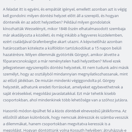
A feladat itt is egyéni, és empátiát igényel, emellett azonban azt is végig
kell gondolni: milyen döntési helyzet előtt áll a szereplő, és hogyan
döntenék én az adott helyzetben? Például milyen gondolatok
kínozhatták Wesselényit, mikor 1848 őszén elhatalmasodott szembaja
már akadályozta a közéleti, és még inkább a fegyveres küzdelemben,
ezért családjával Grafenbergbe akart utazni. A képviselőház azonban
határozatban kötelezte a külföldön tartózkodókat a 15 napon belüli
hazatérésre. Milyen dilemmák gyötörték Görgeyt, amikor átvette a
főparancsnokságot a már reménytelen hadi helyzetben? Mivel ezek
jellegzetesen egyszereplős döntési helyzetek, itt nem tudunk adni másik
személyt, hogy az osztályból mindannyian megnyilatkozhassanak, mint
az előző játékban. De miután mindenki végiggondolta pl. Görgey
helyzetét, adhatunk eredeti forrásokat, amelyeket egybevethetnek a
saját érzéseikkel, megoldási javaslataikkal. Ezt már tehetik kisebb
csoportokban, ahol mindenkinek több lehetősége van a szóhoz jutásra.
Hasonló módon épülhet fel a
közös döntések
elnevezésű játékforma. Az
előzőtől abban különbözik, hogy nemcsak átérezzük és számba vesszük
a dilemmákat, hanem csoportokban megvitatva keressük is a
megoldást. Hogyan döntöttünk volna Kossuth helyében: átruházzuk-e