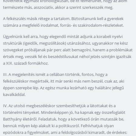
Követhetik egymást kronologikusan, de itt felmerülhet, hogy az álom
természete más, asszociatív, akkor a szerint szerkesszék meg.
A felkészülés másik rétege a tartalom. Biztosítanunk kell a gyerekek
számára a megfelelő irodalmat, forrás- és szakirodalom-részleteket.
Ügyelnünk kell arra, hogy elegendő mintát adjunk a korabeli nyelvi
struktúrák (igeidők, megszólítások) utánzásához, ugyanakkor ne kész
szövegeket próbáljanak pár perc alatt bemagolni, hanem a problémákat
értsék meg, vessék fel és beszédstílusukat néhol jelzés szintjén igazítsák
a XIX. századi formákhoz.
III. A megjelenítés ismét a cellában történik, fontos, hogy a
felkészüléskor megértsék, itt már senki más nem beszél, csak az, aki
éppen szerepbe lép. Az egész munka lezárható egy haláltánc jellegű
kavalkáddal.
IV. Az utolsó megbeszéléskor szembesíthetjük a látottakat és a
történelmi tényeket. Mindenképpen jó, ha kapnak egy összefoglalót
Batthyány életéről. Feladatuk, hogy a következő órán mutassák be,
bennük milyen kép alakult ki a politikusról. Felhívhatjuk olyan
epizódokra a figyelmüket, ami a feldolgozásból kimaradt, de érdekes: