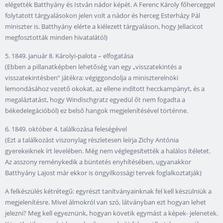
elégették Batthyány és István nádor képét. A Ferenc Károly főherceggel
folytatott tárgyalásokon jelen volt a nádor és herceg Esterházy Pál
miniszter is. Batthyány elérte a kiélezett tárgyaláson, hogy Jellacicot
megfosztották minden hivatalától)
5. 1849. január 8. Károlyi-palota – elfogatása
(Ebben a pillanatképben lehetőség van egy „visszatekintés a
visszatekintésben” játékra: végiggondolja a miniszterelnöki
lemondásához vezető okokat, az ellene indított hecckampányt, és a
megaláztatást, hogy Windischgratz egyedül őt nem fogadta a
békedelegációból) ez belső hangok megjelenítésével történne.
6. 1849. október 4. találkozása feleségével
(Ezt a találkozást viszonylag részletesen leírja Zichy Antónia
gyerekeiknek írt levelében. Még nem véglegesítették a halálos ítéletet.
Az asszony reménykedik a büntetés enyhítésében, ugyanakkor
Batthyány Lajost már ekkor is öngyilkossági tervek foglalkoztatják)
A felkészülés kétrétegű: egyrészt tanítványainknak fel kell készülniük a
megjelenítésre. Mivel álmokról van szó, látványban ezt hogyan lehet
jelezni? Meg kell egyeznünk, hogyan követik egymást a képek- jelenetek.