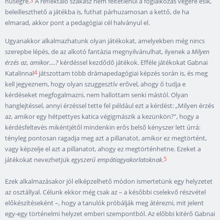
hűségre.
A reflektáló szakasz nem feltétlenül a foglalkozás végére esik,
beleilleszthető a játékba is, futhat párhuzamosan a kettő, de ha
elmarad, akkor pont a pedagógiai cél halványul el.
Ugyanakkor alkalmazhatunk olyan játékokat, amelyekben még nincs
szerepbe lépés, de az alkotó fantázia megnyilvánulhat, ilyenek a
Milyen
érzés az, amikor….?
kérdéssel kezdődő játékok. Efféle játékokat Gabnai
4
Katalinnal
játszottam több drámapedagógiai képzés során is, és meg
kell jegyeznem, hogy olyan szuggesztív erővel, ahogy ő tudja e
kérdéseket megfogalmazni, nem hallottam senki mástól. Olyan
hanglejtéssel, annyi érzéssel tette fel például ezt a kérdést: „Milyen érzés
az, amikor egy hétpettyes katica végigmászik a kezünkön?”, hogy a
kérdésfeltevés mikéntjétől mindenkin erős belső kényszer lett úrrá:
tényleg pontosan ragadja meg azt a pillanatot, amikor ez megtörtént,
vagy képzelje el azt a pillanatot, ahogy ez megtörténhetne. Ezeket a
5
játékokat nevezhetjük
egyszerű empátiagyakorlatoknak
.
Ezek alkalmazásakor jól elképzelhető módon ismertetünk egy helyzetet
az osztállyal. Célunk ekkor még csak az – a későbbi cselekvő részvétel
előkészítéseként –, hogy a tanulók próbálják meg átérezni, mit jelent
egy-egy történelmi helyzet emberi szempontból. Az előbbi kitérő Gabnai