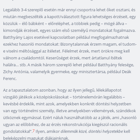
Legalább 3-4 szereplő esetén már ennyi csoportra lehet őket osztani, és
miután megbeszélték a kapott/választott figura lehetséges érzéseit, egy
közülük – élő bábként – előreléphet, a többiek pedig – mögé állva –
kimondják érzéseit, egyes szám első személyű mondatokat fogalmazva.
Batthyány Lajos esetével kapcsolatban például megfogalmazhatnak
ezekhez hasonló mondatokat: Bizonytalannak érzem magam, el tudom-
e viselni méltósággal az ítéletet. Félelmet érzek, mert örökre meg kell
válnom a családomtól. Keserűséget érzek, mert ártatlanul ítéltek
halálra… stb. A másik három szereplő lehet például Batthyány felesége,
Zichy Antónia, valamelyik gyermeke, egy minisztertársa, például Deák
Ferenc.
Az a tapasztalatom azonban, hogy az ilyen jellegű, lélekállapotot
vizsgáló játékok a középiskolásokat – történelemórán legalábbis –
kevésbé érdeklik, mint azok, amelyekben konkrét döntési helyzetben
van egy történelmi személy, illetve amelyekben vélemények, szándékok
ütköznek egymással. Ezért náluk használhatóbb az a játék, ami „hasonló
ugyan az előbbihez, de az érzés rekonstrukciója kiegészül racionális
7
gondolatokkal”.
Ilyen, amikor
dilemmák közé, döntési helyzetekbe
kell
beleképzelni magukat diákjainknak.