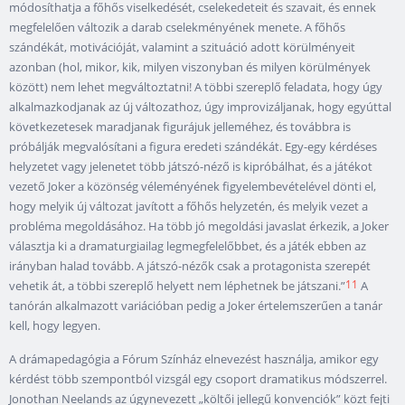
módosíthatja a főhős viselkedését, cselekedeteit és szavait, és ennek
megfelelően változik a darab cselekményének menete. A főhős
szándékát, motivációját, valamint a szituáció adott körülményeit
azonban (hol, mikor, kik, milyen viszonyban és milyen körülmények
között) nem lehet megváltoztatni! A többi szereplő feladata, hogy úgy
alkalmazkodjanak az új változathoz, úgy improvizáljanak, hogy egyúttal
következetesek maradjanak figurájuk jelleméhez, és továbbra is
próbálják megvalósítani a figura eredeti szándékát. Egy-egy kérdéses
helyzetet vagy jelenetet több játszó-néző is kipróbálhat, és a játékot
vezető Joker a közönség véleményének figyelembevételével dönti el,
hogy melyik új változat javított a főhős helyzetén, és melyik vezet a
probléma megoldásához. Ha több jó megoldási javaslat érkezik, a Joker
választja ki a dramaturgiailag legmegfelelőbbet, és a játék ebben az
irányban halad tovább. A játszó-nézők csak a protagonista szerepét
11
vehetik át, a többi szereplő helyett nem léphetnek be játszani.”
A
tanórán alkalmazott variációban pedig a Joker értelemszerűen a tanár
kell, hogy legyen.
A drámapedagógia a Fórum Színház elnevezést használja, amikor egy
kérdést több szempontból vizsgál egy csoport dramatikus módszerrel.
Jonothan Neelands az úgynevezett „költői jellegű konvenciók” közt fejti