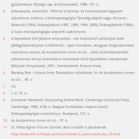
gyűjteménye. Ifjúsági Lap- és Könyvkiadó, 1986. 161. o.
4.
Drámatanár, színműíró. 1993-tól a Színház- és Filmművészeti Egyetem
adjunktusa, kritikus, a Drámapedagógiai Társaság alapító tagja. Könyvei –
Állatosdi (1984), Drámajátékok (1987, 1989, 1999, 2005), Drámajátéktár (1990) –
a hazai drámapedagógia alapvető szakkönyvei.
5.
A fejezetben leírt játékok elnevezései – bár különböző variációjuk több
játékgyűjteményben is fellelhető – ilyen formában, ahogyan dolgozatomban
használom azokat, Az évszámokon innen és túl… című történelemtanítási
módszertani könyv Dramatikus módszerek című fejezetében szerepelnek
(Műszaki Könyvkiadó, 2001., Szerkesztette: Knausz Imre).
6.
Bacskay Bea – Knausz Imre: Dramatikus módszerek. In: Az évszámokon innen
és túl… 96. o.
7.
Uo.
8.
I. m. 97. o.
9.
Jonotthan Neelands: Structuring Drama Work. Cambridge University Press,
Cambridge, 1990. 9-58. o. Magyar fordításban: Kaposi László:
Drámapedagógiai olvasókönyv. Budapest, 157. o.
10.
Az évszámokon innen és túl… 97. o.
11.
Sz. Pallai Ágnes: Fórum Színház: ahol a nézők is játszhatnak.
http://www.kik.ro/Varad_archivum/varad_6_szam/varad_6sz_19.html