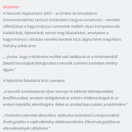
Műterem
A Nemzeti Alaptanterv 2007 – az Ember és társadalom
ismeretterülethez tartozó történelem tárgyra vonatkozó – nevelési
célkitűzései a hagyományos ismeretek mellett olyan kompetenciák
kialakítását, fejlesztését nevezi meg feladatként, amelyeket a
hagyományos oktatási nevelési keretek közt aligha lehet megoldani.
Néhány példa erre:
„...fontos, hogy a történelmi múlttal való találkozás és a történelemből
fakadó tanulságok feldolgozása a tanulók számára személyes élmény
legyen.”
A fejlesztési feladatok közt szerepel:
„A tanulók ismerkedjenek olyan köznapi és kiélezett élethelyzetekkel,
konfliktusokkal, amelyek rávilágítanak az erkölcsi értékminőségek és az
emberi helytállás jelentőségére, illetve az azokkal kapcsolatos problémákra.”
„Történelmi jelenetek elbeszélése, eljátszása különböző szempontokból.
Érvek gyűjtése a saját vélemény alátámasztására. Ellenérvek gyűjtése az
ellenvélemények cáfolására.”