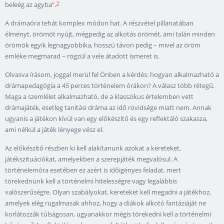
2
beleég az agyba”.
A drámaóra tehát komplex módon hat. A részvétel pillanatában
élményt, örömöt nyújt, mégpedig az alkotás örömét, ami talán minden
örömök egyik legnagyobbika, hosszú távon pedig – mivel az öröm
emléke megmarad – rögzül a vele átadott ismeret is.
Olvasva írásom, joggal merül fel Önben a kérdés: hogyan alkalmazható a
drámapedagógia a 45 perces történelem órákon? A válasz több rétegű.
Maga a szemlélet alkalmazható, de a klasszikus értelemben vett
drámajáték, esetleg tanítási dráma az idő rövidsége miatt nem. Annak
ugyanis a játékon kívül van egy előkészítő és egy reflektáló szakasza,
ami nélkül a játék lényege vész el.
Az előkészítő részben ki kell alakítanunk azokat a kereteket,
játékszituációkat, amelyekben a szerepjáték megvalósul. A
történelemóra esetében ez azért is időigényes feladat, mert
törekednünk kell a történelmi hitelességre vagy legalábbis
valószerűségre. Olyan szabályokat, kereteket kell megadni a játékhoz,
amelyek elég rugalmasak ahhoz, hogy a diákok alkotó fantáziáját ne
korlátozzák túlságosan, ugyanakkor mégis törekedni kell a történelmi
3