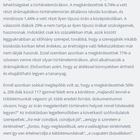
lehetőségeket a történelemórákon. A megkérdezettek 6,74%-a vett
részt drámajátékos történelemórán általános iskolás korában, és
mindössze 1,44%-a vett részt ilyen típusú órán a középiskolában. A
válaszoló diákok 29%-a nem tartja az ilyen típusú órákat szükségesnek,
hasznosnak. Indoklást csak kis százalékban írtak, azok között
leggyakrabban az időhiány szerepel, továbbá, hogy a szerepjáték inkább
kisiskolás korban lehet érdekes, az érettségire való felkészülésben már
nem látják hasznát. Ezzel szemben azonban a megkérdezettek 71%-a
szívesen venne részt olyan történelemórákon, ahol alkalmazzák a
drámajátékot. Elsősorban azért, hogy az átéléssel könnyebben érthető
és elsajátítható legyen a tananyag.
Ennél azonban sokkal meglepőbb volt az, hogy a megkérdezettek 56%-
a, 208 diák közül 117 igennel felelt erre a kérdésre: „Hajlandó lennél-e
többletmunkát végezni: pl. több eredeti forrást, dokumentumot
olvasni, hogy az órán megjelenített történelmi helyzet minél hitelesebb
legyen?” Az indoklásban legjellemzőbben a következő szófordulatok
szerepeltek:
„ha már csináljuk, csináljuk jól”, „amúgy is szeretem a
történelmet”, „fontos, hogy megközelítsük, ami a valóságban történhetett,
mert így van értelme/célja a többletmunkának”, „a csapatért (be)vállalom”.