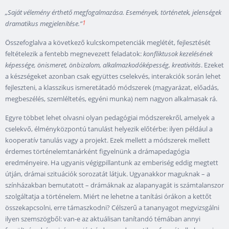
„Saját vélemény érthető megfogalmazása. Események, történetek, jelenségek
1
dramatikus megjelenítése.”
Összefoglalva a következő kulcskompetenciák meglétét, fejlesztését
feltételezik a fentebb megnevezett feladatok:
konfliktusok kezelésének
képessége, önismeret, önbizalom, alkalmazkodóképesség, kreativitás
. Ezeket
a készségeket azonban csak együttes cselekvés, interakciók során lehet
fejleszteni, a klasszikus ismeretátadó módszerek (magyarázat, előadás,
megbeszélés, szemléltetés, egyéni munka) nem nagyon alkalmasak rá.
Egyre többet lehet olvasni olyan pedagógiai módszerekről, amelyek a
cselekvő, élményközpontú tanulást helyezik előtérbe: ilyen például a
kooperatív tanulás vagy a projekt. Ezek mellett a módszerek mellett
érdemes történelemtanárként figyelnünk a drámapedagógia
eredményeire. Ha ugyanis végigpillantunk az emberiség eddig megtett
útján, drámai szituációk sorozatát látjuk. Ugyanakkor maguknak – a
színházakban bemutatott – drámáknak az alapanyagát is számtalanszor
szolgáltatja a történelem. Miért ne lehetne a tanítási órákon a kettőt
összekapcsolni, erre támaszkodni? Célszerű a tananyagot megvizsgálni
ilyen szemszögből: van-e az aktuálisan tanítandó témában annyi