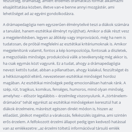
feszültség, drámaiság, amiért érdemes dramatikus formát alkalmazni
elsajátíttatása közben, illetve van-e benne annyi mozgástér, ami
lehetőséget ad az egyéni gondolkodásra.
A drámapedagógia nem egyszerűen élménytelivé teszi a diákok számára
a tanulást, hanem esztétikai élményt nyújt(hat). Amikor a diák részt vesz
a megjelenítésben, legyen az állókép vagy improvizáció, még ha nem is
tudatosan, de próbál megfelelni az esztétikai kritériumoknak is. Amikor
megjelenítünk valamit, fontos a kép kompozíciója, fontosak a díszletek,
a megszólalás minősége, produkcióvá válik a tevékenység még akkor is,
ha csak egymás közt vagyunk. Ez a tudat, ahogy a drámapedagógia
nevezi: kettős tudat, abban a pillanatban, ahogy kialakul, feszültséget és
a hétköznapitól eltérő, nevezetesen esztétikai minőséget hordoz
magában. Az esztétikai minőségek pedig emocionálisan hatnak ránk. A
szép, rút, tragikus, komikus, fenséges, humoros, mind olyan minőség,
amelyhez – először legalábbis – érzelmileg viszonyulunk. A „történelem-
drámaóra” tehát egyrészt az esztétikai minőségeken keresztül hat a
diákok érzelmeire, másrészt egészen direkt módon is, hiszen az
előadást, játékot megelőzi a várakozás, felkészülés izgalma, ami szintén
erős érzelem. A felfokozott érzelmi állapot pedig igen kedvező hatással
van az emlékezetre: „az érzelmi töltetű információval társuló emlék