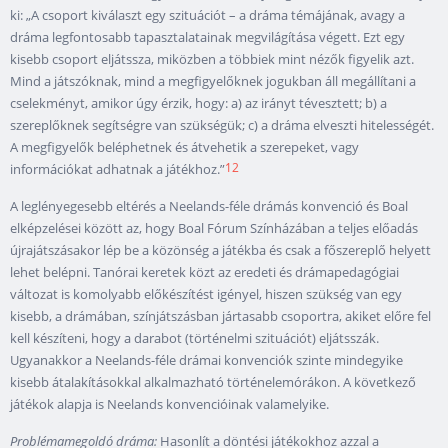
ki: „A csoport kiválaszt egy szituációt – a dráma témájának, avagy a
dráma legfontosabb tapasztalatainak megvilágítása végett. Ezt egy
kisebb csoport eljátssza, miközben a többiek mint nézők figyelik azt.
Mind a játszóknak, mind a megfigyelőknek jogukban áll megállítani a
cselekményt, amikor úgy érzik, hogy: a) az irányt tévesztett; b) a
szereplőknek segítségre van szükségük; c) a dráma elveszti hitelességét.
A megfigyelők beléphetnek és átvehetik a szerepeket, vagy
12
információkat adhatnak a játékhoz.”
A leglényegesebb eltérés a Neelands-féle drámás konvenció és Boal
elképzelései között az, hogy Boal Fórum Színházában a teljes előadás
újrajátszásakor lép be a közönség a játékba és csak a főszereplő helyett
lehet belépni. Tanórai keretek közt az eredeti és drámapedagógiai
változat is komolyabb előkészítést igényel, hiszen szükség van egy
kisebb, a drámában, színjátszásban jártasabb csoportra, akiket előre fel
kell készíteni, hogy a darabot (történelmi szituációt) eljátsszák.
Ugyanakkor a Neelands-féle drámai konvenciók szinte mindegyike
kisebb átalakításokkal alkalmazható történelemórákon. A következő
játékok alapja is Neelands konvencióinak valamelyike.
Problémamegoldó dráma:
Hasonlít a döntési játékokhoz azzal a