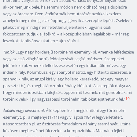
mert elhalványul az emlék. A második variáció kényszerhelyzet, csak
akkor menjünk bele, ha semmi módon nem oldható meg a duplaóra
vagy az óracsere. Ezen játékformák bemutatását azokkal kezdem,
amelyek még mindig csak épphogy igénylik a szerepbe lépést. Cselekvő
játékot még mindig nem feltétlenül jelentenek, ugyanis csak
fokozatosan tudjuk a játékról – a középiskolában legalábbis – már rég
leszokott tanítványainkat erre újra rábírni.
Tablók
. „Egy nagy horderejű történelmi esemény (pl. Amerika felfedezése
vagy az első világháború) feldolgozását segítő módszer. Szerepeket
jelölünk ki (pl. Amerika felfedezése esetén egy indián földműves, egy
indián király, Kolumbusz, egy spanyol matróz, egy hittérítő szerzetes, a
spanyol király, az angol király, egy holland kereskedő, sőt egy magyar
paraszt stb.), és meghatározunk néhány idősíkot. A szereplők dolga az,
hogy minden idősíkban kifejtsék, éppen mit tesznek, mit gondolnak, mi
10
történik velük. Így nagyszabású történelmi tablókat építhetünk fel.”
Állókép vagy képsorozat.
Állóképben kell megjeleníteni egy történelmi
eseményt, pl. a majtényi (1711) vagy világosi (1849) fegyverletételt.
Képsorozatban pl. az őszirózsás forradalom néhány eseményét. Utána
közösen megbeszélhetjük ezeket a kompozíciókat. Ma már a fejlett