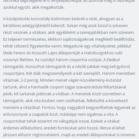
technika segítségével le is fényképezhetjük, és azonnal meg is nézhetjük
azokkal együtt, akik megalkották.
A középiskolás korosztály különösen kedveli a vitát, ahogyan az a
kérdőíves adatgyűjtésből kiderült. Sokan még azok közül is szívesen
részt vesznek a vitában, akik egyébként a szerepjátékban nem szívesen.
Ez teljesen természetes, életkori sajátosságaiknak megfelelő beállítódás,
tehát célszerű figyelembe venni. Megadunk egy vitahelyzetet, például
Deák Ferenc és Kossuth Lajos álláspontját a Habsburgokhoz való
viszonyt illetően. Az osztályt három csoportra osztjuk. A Deákot
támogatók, Kossuthot támogatók és a nézők (akiket meg kell győzni)
csoportjára. Két diák megszemélyesíti a két szereplőt. Három menetben
vitáznak, 2-2 percig. Minden menet végén közvélemény-kutatást
tartunk, ahol a harmadik csoport tagjai szavazócédula feltartásával
jelzik, kit tartanak jobbnak a vitában. A menetek közti szünetben a
támogatók, akik vita közben nem szólhattak, felkészítik a következő
menetre a vitázókat. Fontos, hogy nagyjából kiegyenlítettek legyenek az
erőviszonyok a csapatok közt, másképp nem izgalmas a vita. A
csoportokat tehát eszerint mi válogatjuk össze. Ezeket a vitákat
érdemes előkészíteni, eredeti forrásokat adni hozzá. Illetve el lehet
játszani először rögtönzésként, majd az eredeti álláspontokat is ismerve.