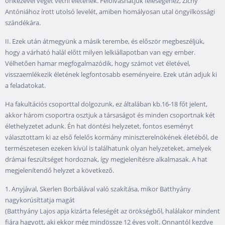
önkezével véget vetni életének. Felolvashatjuk feleségéhez, Zichy
Antóniához írott utolsó levelét, amiben homályosan utal öngyilkossági
szándékára.
II. Ezek után átmegyünk a másik terembe, és először megbeszéljük,
hogy a várható halál előtt milyen lelkiállapotban van egy ember.
Vélhetően hamar megfogalmazódik, hogy számot vet életével,
visszaemlékezik életének legfontosabb eseményeire. Ezek után adjuk ki
a feladatokat.
Ha fakultációs csoporttal dolgozunk, ez általában kb.16-18 főt jelent,
akkor három csoportra osztjuk a társaságot és minden csoportnak két
élethelyzetet adunk. Én hat döntési helyzetet, fontos eseményt
választottam ki az első felelős kormány miniszterelnökének életéből, de
természetesen ezeken kívül is találhatunk olyan helyzeteket, amelyek
drámai feszültséget hordoznak, így megjelenítésre alkalmasak. A hat
megjelenítendő helyzet a következő.
1. Anyjával, Skerlen Borbálával való szakítása, mikor Batthyány
nagykorúsíttatja magát
(Batthyány Lajos apja kizárta feleségét az örökségből, halálakor mindent
fiára hagyott, aki ekkor még mindössze 12 éves volt. Onnantól kezdve