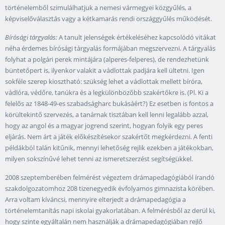
történelemből szimulálhatjuk a nemesi vármegyei közgyűlés, a
képviselőválasztás vagy a kétkamarás rendi országgyűlés működését.
Bírósági tárgyalás:
A tanult jelenségek értékeléséhez kapcsolódó vitákat
néha érdemes bírósági tárgyalás formájában megszervezni. A tárgyalás
folyhat a polgári perek mintájára (alperes-felperes), de rendezhetünk
büntetőpert is, ilyenkor valakit a vádlottak padjára kell ültetni. Igen
sokféle szerep kiosztható: szükség lehet a vádlottak mellett bíróra,
vádlóra, védőre, tanúkra és a legkülönbözőbb szakértőkre is. (Pl. Ki a
felelős az 1848-49-es szabadságharc bukásáért?) Ez esetben is fontos a
körültekintő szervezés, a tanárnak tisztában kell lenni legalább azzal,
hogy az angol és a magyar jogrend szerint, hogyan folyik egy peres
eljárás. Nem árt a játék előkészítésekor szakértőt megkérdezni. A fenti
példákból talán kitűnik, mennyi lehetőség rejlik ezekben a játékokban,
milyen sokszínűvé lehet tenni az ismeretszerzést segítségükkel.
2008 szeptemberében felmérést végeztem drámapedagógiából írandó
szakdolgozatomhoz 208 tizenegyedik évfolyamos gimnazista körében.
Arra voltam kíváncsi, mennyire elterjedt a drámapedagógia a
történelemtanítás napi iskolai gyakorlatában. A felmérésből az derül ki,
hogy szinte egyáltalán nem használják a drámapedagógiában rejlő