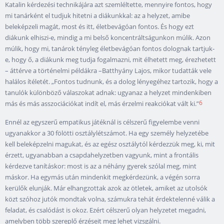
Katalin kérdezési technikájára azt szemléltette, mennyire fontos, hogy
mi tanárként el tudjuk hitetni a diákunkkal: az a helyzet, amibe
beleképzeli magát, most és itt, életbevágóan fontos. És hogy ezt
diákunk elhiszi-e, mindig a mi belső koncentráltságunkon múlik. Azon
múlik, hogy mi, tanárok tényleg életbevágóan fontos dolognak tartjuk-
e, hogy ő, a diákunk meg tudja fogalmazni, mit élhetett meg, érezhetett
– áttérve a történelmi példákra –Batthyány Lajos, mikor tudatták vele
halálos ítéletét. „Fontos tudnunk, és a dolog lényegéhez tartozik, hogy a
tanulók különböző válaszokat adnak: ugyanaz a helyzet mindenkiben
6
más és más asszociációkat indít el, más érzelmi reakciókat vált ki.”
Ennél az egyszerű empatikus játéknál is célszerű figyelembe venni
ugyanakkor a 30 fölötti osztálylétszámot. Ha egy személy helyzetébe
kell beleképzelni magukat, és az egész osztálytól kérdezzük meg, ki, mit
érzett, ugyanabban a csapdahelyzetben vagyunk, mint a frontális
kérdezve tanításkor: most is az a néhány gyerek szólal meg, mint
máskor. Ha egymás után mindenkit megkérdezünk, a végén sorra
kerülők elunják. Már elhangzottak azok az ötletek, amiket az utolsók
közt szóhoz jutók mondtak volna, számukra tehát érdektelenné válik a
feladat, és csalódást is okoz. Ezért célszerű olyan helyzetet megadni,
amelyben több szereplő érzéseit meg lehet vizsgálni.