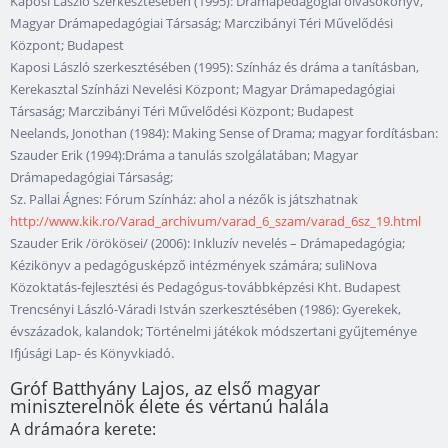
Kaposi László szerkesztésében (1995): Drámapedagógiai olvasókönyv,
Magyar Drámapedagógiai Társaság; Marczibányi Téri Művelődési
Központ; Budapest
Kaposi László szerkesztésében (1995): Színház és dráma a tanításban,
Kerekasztal Színházi Nevelési Központ; Magyar Drámapedagógiai
Társaság; Marczibányi Téri Művelődési Központ; Budapest
Neelands, Jonothan (1984): Making Sense of Drama; magyar fordításban:
Szauder Erik (1994):Dráma a tanulás szolgálatában; Magyar
Drámapedagógiai Társaság;
Sz. Pallai Ágnes: Fórum Színház: ahol a nézők is játszhatnak
http://www.kik.ro/Varad_archivum/varad_6_szam/varad_6sz_19.html
Szauder Erik /örökösei/ (2006): Inkluzív nevelés – Drámapedagógia;
Kézikönyv a pedagógusképző intézmények számára; suliNova
Közoktatás-fejlesztési és Pedagógus-továbbképzési Kht. Budapest
Trencsényi László-Váradi István szerkesztésében (1986): Gyerekek,
évszázadok, kalandok; Történelmi játékok módszertani gyűjteménye
Ifjúsági Lap- és Könyvkiadó.
Gróf Batthyány Lajos, az első magyar
miniszterelnök élete és vértanú halála
A drámaóra kerete: