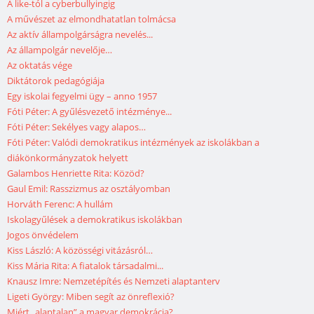
A like-tól a cyberbullyingig
A művészet az elmondhatatlan tolmácsa
Az aktív állampolgárságra nevelés...
Az állampolgár nevelője…
Az oktatás vége
Diktátorok pedagógiája
Egy iskolai fegyelmi ügy – anno 1957
Fóti Péter: A gyűlésvezető intézménye...
Fóti Péter: Sekélyes vagy alapos…
Fóti Péter: Valódi demokratikus intézmények az iskolákban a
diákönkormányzatok helyett
Galambos Henriette Rita: Közöd?
Gaul Emil: Rasszizmus az osztályomban
Horváth Ferenc: A hullám
Iskolagyűlések a demokratikus iskolákban
Jogos önvédelem
Kiss László: A közösségi vitázásról…
Kiss Mária Rita: A fiatalok társadalmi...
Knausz Imre: Nemzetépítés és Nemzeti alaptanterv
Ligeti György: Miben segít az önreflexió?
Miért „alaptalan” a magyar demokrácia?