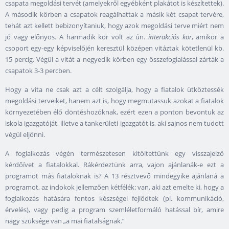
csapata megoldási tervét (amelyekről egyébként plakátot is készítettek).
A második körben a csapatok reagálhattak a másik két csapat tervére,
tehát azt kellett bebizonyítaniuk, hogy azok megoldási terve miért nem
jó vagy előnyös. A harmadik kör volt az ún.
interakciós kör
, amikor a
csoport egy-egy képviselőjén keresztül középen vitáztak kötetlenül kb.
15 percig. Végül a vitát a negyedik körben egy összefoglalással zárták a
csapatok 3-3 percben.
Hogy a vita ne csak azt a célt szolgálja, hogy a fiatalok ütköztessék
megoldási terveiket, hanem azt is, hogy megmutassuk azokat a fiatalok
környezetében élő döntéshozóknak, ezért ezen a ponton bevontuk az
iskola igazgatóját, illetve a tankerületi igazgatót is, aki sajnos nem tudott
végül eljönni.
A foglalkozás végén természetesen kitöltettünk egy visszajelző
kérdőívet a fiatalokkal. Rákérdeztünk arra, vajon ajánlanák-e ezt a
programot más fiataloknak is? A 13 résztvevő mindegyike ajánlaná a
programot, az indokok jellemzően kétfélék: van, aki azt emelte ki, hogy a
foglalkozás hatására fontos készségei fejlődtek (pl. kommunikáció,
érvelés), vagy pedig a program szemléletformáló hatással bír, amire
nagy szüksége van „a mai fiatalságnak.”