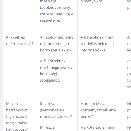
motiválja
élményeikről.
kö
(adókedvezmény,
p
extra szabadnap) a
részvételre.
Ki(k)nek és
A fiataloknak, mert
A fiataloknak, mert
A 
miért lesz ez jó?
otthon támogató
rendelkeznek majd
me
környezet alakul ki.
információkkal.
le
A felnőtteknek,
A 
mert megismerik a
me
közösségi
a
szolgálatot.
f
vi
Milyen
Mi a lesz a
Honnan lesz a
H
hátrányokat
gyermektelen
kormányzatnak erre
p
fogalmazott
munkavállalókkal?
pénze?
pé
meg a másik
Mi lesz a
Ha kötelező elmenni
N
két csoport?