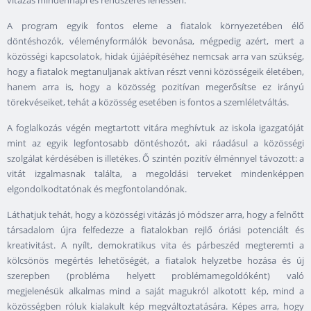
vitázás mindennapi és rendszeres lehessen.
A program egyik fontos eleme a fiatalok környezetében élő
döntéshozók, véleményformálók bevonása, mégpedig azért, mert a
közösségi kapcsolatok, hidak újjáépítéséhez nemcsak arra van szükség,
hogy a fiatalok megtanuljanak aktívan részt venni közösségeik életében,
hanem arra is, hogy a közösség pozitívan megerősítse ez irányú
törekvéseiket, tehát a közösség esetében is fontos a szemléletváltás.
A foglalkozás végén megtartott vitára meghívtuk az iskola igazgatóját
mint az egyik legfontosabb döntéshozót, aki ráadásul a közösségi
szolgálat kérdésében is illetékes. Ő szintén pozitív élménnyel távozott: a
vitát izgalmasnak találta, a megoldási terveket mindenképpen
elgondolkodtatónak és megfontolandónak.
Láthatjuk tehát, hogy a közösségi vitázás jó módszer arra, hogy a felnőtt
társadalom újra felfedezze a fiatalokban rejlő óriási potenciált és
kreativitást. A nyílt, demokratikus vita és párbeszéd megteremti a
kölcsönös megértés lehetőségét, a fiatalok helyzetbe hozása és új
szerepben (probléma helyett problémamegoldóként) való
megjelenésük alkalmas mind a saját magukról alkotott kép, mind a
közösségben róluk kialakult kép megváltoztatására. Képes arra, hogy