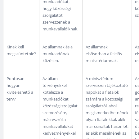
munkaadókat,
os
hogy közösségi
kö
szolgálatot
sz
szervezzenek a
munkavállalóiknak.
Kinek kell
Az államnak és a
Az államnak,
Az
megszüntetnie?
munkaadónak
elsősorban a felelős
el
közösen.
minisztériumnak.
os
Pontosan
Az állam
A minisztérium
A
hogyan
törvényekkel
szervezzen tájékoztató
o
kivitelezhető a
kötelezze a
napokat a fiatalok
g
terv?
munkaadókat
számára a közösségi
ar
közösségi szolgálat
szolgálatról, ahol
re
szervezésére,
megismerkedhetnének
fé
másrészről a
olyan fiatalokkal, akik
sz
munkavállalókat
már csináltak hasonlót,
d
kedvezményekkel
és akik mesélnének az
b