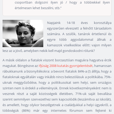
csoportban dolgozni ilyen jó / hogy a többiekkel ilyen
értelmesen lehet beszélni, stb.”
Napjaink 14-18 éves korosztálya
egyszerűen elveszett a felnőtt társadalom
számára. A szülők, tanárok értetlenül és
egyre több aggodalommal állnak a
kamaszok viselkedése előtt: vajon milyen
lesz az a jövő, amelyben nekik kell majd gondoskodni rólunk?
A másik oldalon a fiatalok viszont borzasztóan magukra hagyatva érzik
magukat. Böngészve az
Ifjúság 2008 kutatás gyorsjelentését
, hamarosan
rábukkanunk a bizonyítékokra: a bevont fiatalok 84%-a (!) állítja, hogy a
fiataloknak egyáltalán vagy inkább nincs beleszólásuk a politikába, 75%-
uknak meggyőződése, hogy a politikusokat sem helyi, sem országos
szinten nem is érdekli a véleményük. Ennek következményeként nem is
vesznek részt a saját közösségeik életében, 71%-uk saját bevallása
szerint semmilyen szervezethez sem kapcsolódik (leszámítva az iskolát),
és amellett, hogy olykor beszélgetnek a családjukkal a helyi ügyekről, a
többségük (86%) már egy internetes fórumon sem fejtené ki