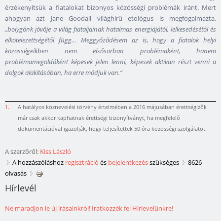
érzékenyítsük a fiatalokat bizonyos közösségi problémák iránt. Mert
ahogyan azt Jane Goodall világhírű etológus is megfogalmazta,
„bolygónk jövője a világ fiataljainak hatalmas energiájától, lelkesedésétől és
elkötelezettségétől függ… Meggyőződésem az is, hogy a fiatalok helyi
közösségeikben nem elsősorban problémaként, hanem
problémamegoldóként képesek jelen lenni, képesek aktívan részt venni a
dolgok alakításában, ha erre módjuk van.”
1.
A hatályos köznevelési törvény értelmében a 2016 májusában érettségizők
már csak akkor kaphatnak érettségi bizonyítványt, ha megfelelő
dokumentációval igazolják, hogy teljesítettek 50 óra közösségi szolgálatot.
A szerzőről:
Kiss László
A hozzászóláshoz
regisztráció
és
bejelentkezés
szükséges
8626
olvasás
Hírlevél
Ne maradjon le új írásainkról! Iratkozzék fel Hírlevelünkre!