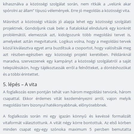
kihasználva a közösségi szolgálat során, nem ritkák a „velünk akar
spórolni az állam” típusú vélemények. Erre jó megoldás a közösségi vita.
Másrészt a közösségi vitázás jó alapja lehet egy közösségi szolgálati
projektnek. Gondoljunk csak bele: a fiatalokkal elindulunk egy konkrét
problémától, elemezzük azt, kidolgozunk több megoldási tervet is,
amelyeket aztán megvitatunk. Logikus volna, hogy a megoldási tervek
közül kiválasztva egyet arra buzdítsuk a csoportot, hogy valósítsák meg
azt részben-egészben egy közösségi projekt keretében. Példánknál
maradva, szervezzenek egy kampányt a közösségi szolgálatról a saját
településükön, hogy tájékoztassák erről a felnőtteket, a döntéshozókat
és a többi érintettet.
5. lépés – A vita
A foglalkozás ezen pontján tehát van három megoldási tervünk, három
csapattal. Ekkor érdemes vitát kezdeményezni arról, vajon melyik
megoldási terv bizonyul hatékonyabbnak, előnyösebbnek.
A foglalkozás során mi egy igazán könnyű és kevéssé formalizált
vitaformát választottunk. A vitát négy körre bontottuk. Az első körben
minden csapat egy-egy szónoka maximum 5 percben bemutatta