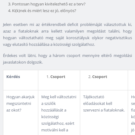
Pontosan hogyan kivitelezhető ez a terv?
Ki(k)nek és miért lesz ez jó, előnyös?
Jelen esetben mi az értékrendbeli deficit problémáját választottuk ki,
azaz a fiataloknak arra kellett valamilyen megoldást találni, hogy
hogyan változtatható meg saját korosztályuk olykor negativisztikus
vagy elutasító hozzáállása a közösségi szolgálathoz.
Érdekes volt látni, hogy a három csoport mennyire eltérő megoldási
javaslatokon dolgozik.
Kérdés
Csoport
Csoport
Hogyan akarjuk
Meg kell változtatni
Tájékoztató
Ho
megszüntetni
a szülők
előadásokat kell
se
az okot?
hozzáállását a
szervezni a fiataloknak.
fi
közösségi
kö
szolgálathoz, ezért
él
motiválni kell a
jó