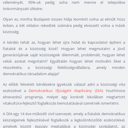
véleményét, 95%-uk pedig soha nem menne el települése
önkormányzati ülésére.
Olyan ez, mintha Budapest összes hídja leomlott volna az elmúlt húsz
évben, a két oldalon rekedtek számára pedig elveszett volna a másik
közösség.
A kérdés tehát az, hogyan lehet újra hidat és kapcsolatot építeni a
fiatalok és a közösség közé? Hogyan lehet megmutatni a jövő
generációjának saját közösségeik dilemmáit, problémáit, hogyan lehet
velük azokat megvitatni? Egyáltalán hogyan lehet motiválni őket a
részvételre, a közösségi felelősségvállalásra, amely minden
demokratikus társadalom alapja?
Az előbb felvetett kérdésekre igyekszik választ adni a közösségi vita
eszközével a
Demokratikus Ifjúságért Alapítvány (DIA)
YouthVoice
elnevezésű programja, melyet egy konkrét iskolában megtartott
vitakultúra-fejlesztő foglalkozás bemutatásával szeretnék ismertetni.
A DIA egy 14 éve működő civil szervezet, amely a fiatalok demokratikus
készségeinek fejlesztésével foglalkozik a legkülönbözőbb eszközökkel,
amelyek között éppúgy megtaláljuk a közösségi szolgálatot, az