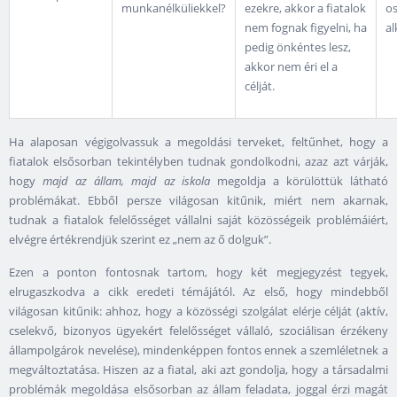
munkanélküliekkel?
ezekre, akkor a fiatalok
os
nem fognak figyelni, ha
al
pedig önkéntes lesz,
akkor nem éri el a
célját.
Ha alaposan végigolvassuk a megoldási terveket, feltűnhet, hogy a
fiatalok elsősorban tekintélyben tudnak gondolkodni, azaz azt várják,
hogy
majd az állam, majd az iskola
megoldja a körülöttük látható
problémákat. Ebből persze világosan kitűnik, miért nem akarnak,
tudnak a fiatalok felelősséget vállalni saját közösségeik problémáiért,
elvégre értékrendjük szerint ez „nem az ő dolguk”.
Ezen a ponton fontosnak tartom, hogy két megjegyzést tegyek,
elrugaszkodva a cikk eredeti témájától. Az első, hogy mindebből
világosan kitűnik: ahhoz, hogy a közösségi szolgálat elérje célját (aktív,
cselekvő, bizonyos ügyekért felelősséget vállaló, szociálisan érzékeny
állampolgárok nevelése), mindenképpen fontos ennek a szemléletnek a
megváltoztatása. Hiszen az a fiatal, aki azt gondolja, hogy a társadalmi
problémák megoldása elsősorban az állam feladata, joggal érzi magát