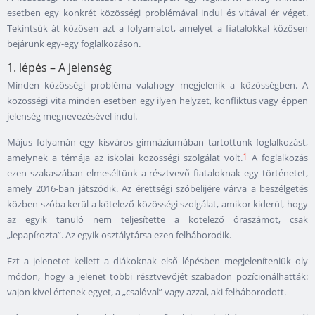
esetben egy konkrét közösségi problémával indul és vitával ér véget.
Tekintsük át közösen azt a folyamatot, amelyet a fiatalokkal közösen
bejárunk egy-egy foglalkozáson.
1. lépés – A jelenség
Minden közösségi probléma valahogy megjelenik a közösségben. A
közösségi vita minden esetben egy ilyen helyzet, konfliktus vagy éppen
jelenség megnevezésével indul.
Május folyamán egy kisváros gimnáziumában tartottunk foglalkozást,
1
amelynek a témája az iskolai közösségi szolgálat volt.
A foglalkozás
ezen szakaszában elmeséltünk a résztvevő fiataloknak egy történetet,
amely 2016-ban játszódik. Az érettségi szóbelijére várva a beszélgetés
közben szóba kerül a kötelező közösségi szolgálat, amikor kiderül, hogy
az egyik tanuló nem teljesítette a kötelező óraszámot, csak
„lepapírozta”. Az egyik osztálytársa ezen felháborodik.
Ezt a jelenetet kellett a diákoknak első lépésben megjeleníteniük oly
módon, hogy a jelenet többi résztvevőjét szabadon pozícionálhatták:
vajon kivel értenek egyet, a „csalóval” vagy azzal, aki felháborodott.