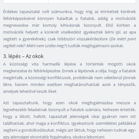
Érdekes tapasztalat volt számunkra, hogy míg az érintettek körének
feltérképezésével könnyen haladtak a fiatalok, addig a motivációk
megnevezése már komoly kihívásnak bizonyult. Első körben a
motivációk helyett a konkrét viselkedést igyekeztek leírni (pl. az apa
segített a gyerekének), csak többszöri visszakérdezésre (
De miért pont
segített neki? Miért nem szidta meg?
) tudták megfogalmazni azokat.
3. lépés – Az okok
A közösségi vita harmadik lépése a történtek mögötti okok
megkeresése és feltérképezése. Ennek a lépésnek a célja, hogy a fiatalok
megértsék, a közösségi konfliktusok, problémák nem véletlenül jönnek
létre, hanem minden esetben meghatározhatóak azok a tényezők,
amelyek lehetővé teszik őket.
Azt tapasztaltunk, hogy ezen okok megfogalmazása messze a
legnehezebb feladatnak bizonyult a fiatalok számára. Nehezen értették,
hogy a látott, hallott, tapasztalt jelenségek okai gyakran nem ott
találhatóak, ahol maga a konfliktus. Igyekeztünk szemléletes példákkal
segíteni a gondolkodásukat, mégis azt láttuk, hogy nehezen tudnak egy-
egy jelenséget elvontabb fogalmakra, okokra lebontani.