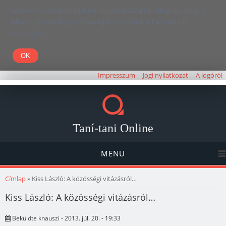
Kedves Olvasó! Weboldalunk böngészésével Ön elfogadja, hogy a
felhasználói élmény javítása céljából cookie-kat használunk.
Köszönjük!
Impresszum
Jogi nyilatkozat
A logóról
Taní-tani Online
MENU
Jelenlegi hely
Címlap
» Kiss László: A közösségi vitázásról…
Kiss László: A közösségi vitázásról…
Beküldte
knauszi
- 2013. júl. 20. - 19:33