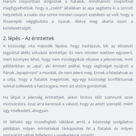
Három csoportban dolgoztak a fiatalok, mindhárom csoportnál
megfigyelhettük, hogy a „csalót” általában az apa segítette ki a szorult
helyzetből, a csalás oka szinte minden csoport esetében az volt, hogy a
főszereplő végigbulizta a nyarat, illetve meg akarta úszni a
kötelezettségét.
2. lépés – Az érintettek
A közösségi vita második lépése, hogy tisztázzuk, kik az előadott
(egyúttal átélt) szituáció érintettjei. Ez nem minden esetben egyszerű,
mert könnyen lehet, hogy nem mindegyikük részese a jelenetnek, mint
példánkban az „apa”, aki érintett azáltal, hogy segítséget nyújtott a
fiának „lepapírozni” a munkát, de nem jelent meg. Ennek a feladatnak az
a célja, hogy a fiatalok megértsék, egy-egy közösségi konfliktusnak
sokkal szélesebb a hatósugara, mint azt elsőre gondolnák.
Ha látjuk a jelenség érintettjeit, akkor fontos időt szánnunk azok
motivációira. Azaz arra keressük a választ, hogy az adott szereplő, miért
úgy viselkedett, ahogyan.
Itt látható egy összefoglaló táblázat arról, a közösségi szolgálatos
példában milyen érintetteket térképeztek fel a fiatalok és milyen
motivációt véltek felfedezni a viselkedésük mögött.