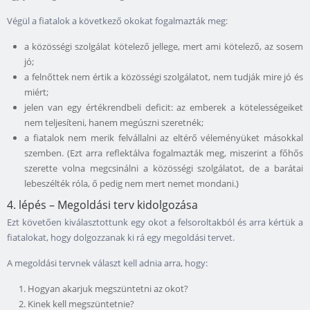
Végül a fiatalok a következő okokat fogalmazták meg:
a közösségi szolgálat kötelező jellege, mert ami kötelező, az sosem
jó;
a felnőttek nem értik a közösségi szolgálatot, nem tudják mire jó és
miért;
jelen van egy értékrendbeli deficit: az emberek a kötelességeiket
nem teljesíteni, hanem megúszni szeretnék;
a fiatalok nem merik felvállalni az eltérő véleményüket másokkal
szemben. (Ezt arra reflektálva fogalmazták meg, miszerint a főhős
szerette volna megcsinálni a közösségi szolgálatot, de a barátai
lebeszélték róla, ő pedig nem mert nemet mondani.)
4. lépés – Megoldási terv kidolgozása
Ezt követően kiválasztottunk egy okot a felsoroltakból és arra kértük a
fiatalokat, hogy dolgozzanak ki rá egy megoldási tervet.
A megoldási tervnek választ kell adnia arra, hogy:
Hogyan akarjuk megszüntetni az okot?
Kinek kell megszüntetnie?