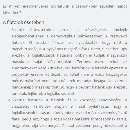
És milyen eredményeket tudhatunk a zsebünkben egyetlen napot
követően?
A fiatalok esetében
Sikerült fejlesztetnünk azokat a készségeket, amelyek
elengedhetetlenek a demokratikus párbeszédhez. A résztvevő
fiatalok 13 esetből 11-szer azt nyilatkozták, hogy nőtt a
magabiztosságuk a nyilvános megszólalások terén, 9 esetben úgy
érezték, a foglalkozások hatására jobban el tudják magyarázni
másoknak saját álláspontjukat. Természetesen ezeket az
eredményeket kellő kritikával kell kezelnünk: a kitöltés egyrészt a
szubjektív érzetre kérdezett rá, tehát nem a valós készségeket
mérte, másrészt nem tudható ezek maradandósága. Azt viszont
mindenképp megállapíthatjuk, hogy a bevont fiatalok úgy érezték,
tanultak, fejlődtek a foglalkozás alatt.
Sikerült hatnunk a fiatalok és a közösség kapcsolatára. A
visszajelző kérdőívek alapján 9 fiatal nyilatkozta, hogy a
foglalkozások hatására könnyebben elviseli mások véleményét, 10
fiatal pedig azt, hogy a foglalkozás hatására fontosabbnak tartja,
hogy elmondja véleményét, 7 fiatal esetében pedig növekedett a