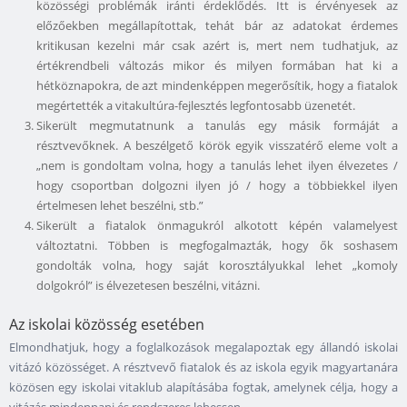
közösségi problémák iránti érdeklődés. Itt is érvényesek az
előzőekben megállapítottak, tehát bár az adatokat érdemes
kritikusan kezelni már csak azért is, mert nem tudhatjuk, az
értékrendbeli változás mikor és milyen formában hat ki a
hétköznapokra, de azt mindenképpen megerősítik, hogy a fiatalok
megértették a vitakultúra-fejlesztés legfontosabb üzenetét.
Sikerült megmutatnunk a tanulás egy másik formáját a
résztvevőknek. A beszélgető körök egyik visszatérő eleme volt a
„nem is gondoltam volna, hogy a tanulás lehet ilyen élvezetes /
hogy csoportban dolgozni ilyen jó / hogy a többiekkel ilyen
értelmesen lehet beszélni, stb.”
Sikerült a fiatalok önmagukról alkotott képén valamelyest
változtatni. Többen is megfogalmazták, hogy ők soshasem
gondolták volna, hogy saját korosztályukkal lehet „komoly
dolgokról” is élvezetesen beszélni, vitázni.
Az iskolai közösség esetében
Elmondhatjuk, hogy a foglalkozások megalapoztak egy állandó iskolai
vitázó közösséget. A résztvevő fiatalok és az iskola egyik magyartanára
közösen egy iskolai vitaklub alapításába fogtak, amelynek célja, hogy a