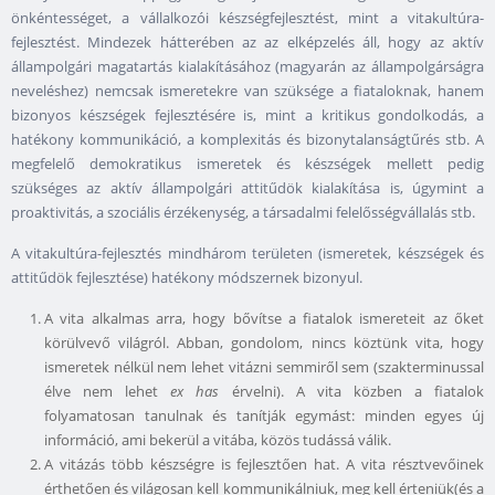
önkéntességet, a vállalkozói készségfejlesztést, mint a vitakultúra-
fejlesztést. Mindezek hátterében az az elképzelés áll, hogy az aktív
állampolgári magatartás kialakításához (magyarán az állampolgárságra
neveléshez) nemcsak ismeretekre van szüksége a fiataloknak, hanem
bizonyos készségek fejlesztésére is, mint a kritikus gondolkodás, a
hatékony kommunikáció, a komplexitás és bizonytalanságtűrés stb. A
megfelelő demokratikus ismeretek és készségek mellett pedig
szükséges az aktív állampolgári attitűdök kialakítása is, úgymint a
proaktivitás, a szociális érzékenység, a társadalmi felelősségvállalás stb.
A vitakultúra-fejlesztés mindhárom területen (ismeretek, készségek és
attitűdök fejlesztése) hatékony módszernek bizonyul.
A vita alkalmas arra, hogy bővítse a fiatalok ismereteit az őket
körülvevő világról. Abban, gondolom, nincs köztünk vita, hogy
ismeretek nélkül nem lehet vitázni semmiről sem (szakterminussal
élve nem lehet
ex has
érvelni). A vita közben a fiatalok
folyamatosan tanulnak és tanítják egymást: minden egyes új
információ, ami bekerül a vitába, közös tudássá válik.
A vitázás több készségre is fejlesztően hat. A vita résztvevőinek
érthetően és világosan kell kommunikálniuk, meg kell érteniük(és a