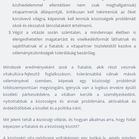
közhiedelemmel ellentétben nem csak meghallgatniuk)
vitapartnerük álláspontját, kritikusan kell tekinteniük az őket
körülvevő világra, képesnek kell lenniük közösségeik problémáit
okok és okozatok láncolataként értelmezni.
Végül a vitázás során számtalan, a mindennapi életben is
elengedhetetlen magatartást és viselkedésformát láthatnak és
sajátíthatnak el a fiatalok: a vitapartner tiszteletétől kezdve a
véleménykülönbségek tolerálásáig bezárólag.
Mindezek eredményeként azok a fiatalok, akik részt vesznek
vitakultúra-fejlesztő foglalkozáson, toleránsabbá válnak mások
véleményével szemben, képesek egy közösségi problémát
többszempontúan megvizsgálni, igényük van a logikus érvekre épülő
közéleti párbeszédekre, a vitában kerülik a személyeskedést,
nyitottabbak a közösségre és annak problémáira, aktívabbak és
érdeklődőbbek a közélet és a politika iránt.
Mit jelent tehát a
közösségi vitázás
, és hogyan alkalmas arra, hogy hidat
képezzen a fiatalok és a közösség között?
A közösségi vita módszere voltaképpen egy logikai ív, amely minden