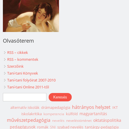
Olvasóterem
RSS – cikkek
RSS – kommentek
Szerzőink
Taní-tani Könyvek
Taní-tani folyóirat 2007-2010
Taní-tani Online 2011-től
Keresés űrlap
Keresés
hátrányos helyzet
alternatív iskolák
drámapedagógia
IKT
magyartanítás
iskolakritika
külföld
kompetencia
művészetpedagógia
oktatáspolitika
nevelés
neveléstörténet
pedagógusok
romák
szabad nevelés
tantárgy-pedagógia
SNI