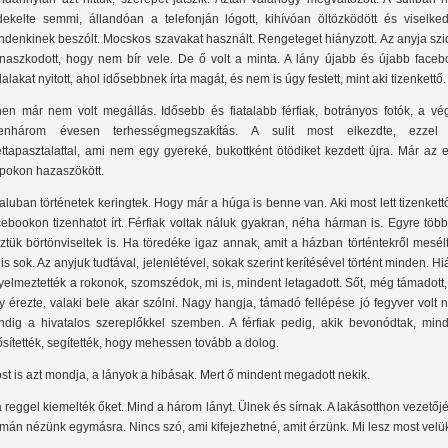
dekelte semmi, állandóan a telefonján lógott, kihívóan öltözködött és viselkede
ndenkinek beszólt. Mocskos szavakat használt. Rengeteget hiányzott. Az anyja szi
naszkodott, hogy nem bír vele. De ő volt a minta. A lány újabb és újabb faceb
dalakat nyitott, ahol idősebbnek írta magát, és nem is úgy festett, mint aki tizenkettő.
nen már nem volt megállás. Idősebb és fiatalabb férfiak, botrányos fotók, a vé
zenhárom évesen terhességmegszakítás. A sulit most elkezdte, ezzel
ettapasztalattal, ami nem egy gyereké, bukottként ötödiket kezdett újra. Már az 
pokon hazaszökött.
faluban történetek keringtek. Hogy már a húga is benne van. Aki most lett tizenkett
cebookon tizenhatot írt. Férfiak voltak náluk gyakran, néha hárman is. Egyre töb
ztük börtönviseltek is. Ha töredéke igaz annak, amit a házban történtekről mesél
 is sok. Az anyjuk tudtával, jelenlétével, sokak szerint kerítésével történt minden. H
gyelmeztették a rokonok, szomszédok, mi is, mindent letagadott. Sőt, még támadott
y érezte, valaki bele akar szólni. Nagy hangja, támadó fellépése jó fegyver volt 
ndig a hivatalos szereplőkkel szemben. A férfiak pedig, akik bevonódtak, mind
ősítették, segítették, hogy mehessen tovább a dolog.
st is azt mondja, a lányok a hibásak. Mert ő mindent megadott nekik.
 reggel kiemelték őket. Mind a három lányt. Ülnek és sírnak. A lakásotthon vezetőj
mán nézünk egymásra. Nincs szó, ami kifejezhetné, amit érzünk. Mi lesz most velü