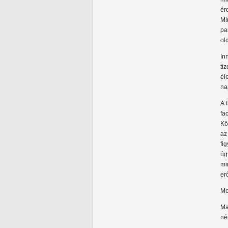
ér
Mi
pa
ol
In
ti
él
na
A 
fa
Kö
az
fi
úg
mi
er
Mo
Ma
né