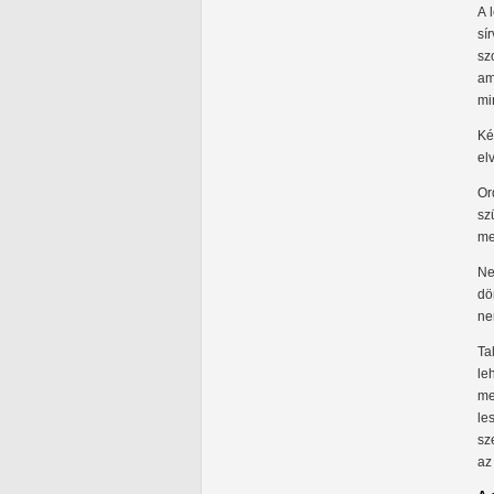
A 
sí
sz
am
mi
Ké
el
Or
sz
me
Ne
dö
ne
Ta
le
me
le
sz
az