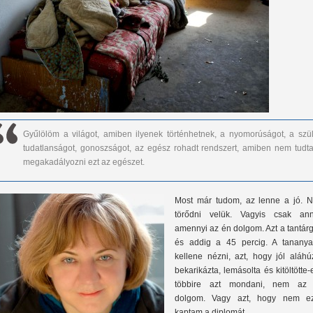
Gyűlölöm a világot, amiben ilyenek történhetnek, a nyomorúságot, a szül
tudatlanságot, gonoszságot, az egész rohadt rendszert, amiben nem tudt
megakadályozni ezt az egészet.
Most már tudom, az lenne a jó. 
törődni velük. Vagyis csak anny
amennyi az én dolgom. Azt a tantár
és addig a 45 percig. A tananya
kellene nézni, azt, hogy jól aláhú
bekarikázta, lemásolta és kitöltötte-
többire azt mondani, nem az
dolgom. Vagy azt, hogy nem ez
kaptam a diplomát.