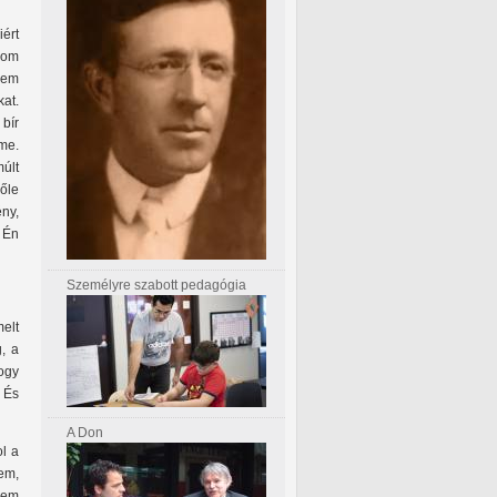
ért
nom
 nem
kat.
bír
me.
múlt
őle
ny,
. Én
Személyre szabott pedagógia
melt
, a
ogy
 És
A Don
ol a
em,
nem