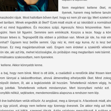
Nem megérteni kellene őket, mi
ilyenek, hanem meg kellene tanul
naszkodni rájuk. Most hallottam bőven ilyet: hogy ez nem jól van így. Mert ezeket
het tanítani. Minek engedték át őket? Ezek miatt viszik el az iskolából a normáliso
rt ez mind fogyatékos. És mocskos szájú. Agresszív. Nincs felszerelése. Nem 
gülni. Nem bír figyelni. Semmire sem emlékszik. Koszos a keze. Nagy a kör
ztosan tetves is. Tegnapelőtt óta ebben a pólóban van. Minek jár ide, ha már el
zenhat? Úgysem lesz belőle semmi. Úgy néz ki, mint egy kurva. Az is lesz bel
ztosan. Ez meg magántanulónak való. Engem nem érdekel a szakértői vélemé
jjön ide, aki azt írta, mehet közösségbe, és próbáljon meg megtanítani neki bármit
rmálisakra szakosodtam, nem ilyenekre.
y kellene. Akkor könnyebb lenne.
 a baj, hogy nem bírok. Most is ott ülök, a családból a rendőrök által frissen kie
rom lánnyal a lakásotthonban, ahová átmenetileg elhelyezték őket. Mind zokog
zépsőt ölelem, őt, aki a legközelebb áll hozzám. Tehetetlenül néztem végig, h
áig jutottak. Tehetetlenek voltunk mindannyian. Mert bizonyítani nehéz ezt.
zonyíték nélkül, sejtésekre, mendemondákra alapozva a rendszer nem lép.
t éve balhéztam velük először. Az anyjával, meg a lánnyal is. A facebook miatt, ah
ny úgy pózolt, ahogy nem kellene egy tizenegy évesnek. De akkor még azt hitt
ndannyian azt hittük, szerepet játszik. Aztán valahogy megváltozott. A suliban 