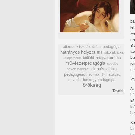
pa
le
Me
me
Bi
alternatív iskolák
drámapedagógia
hátrányos helyzet
ti
IKT
iskolakritika
bi
külföld
magyartanítás
kompetencia
művészetpedagógia
jö
nevelés
oktatáspolitika
neveléstörténet
no
pedagógusok
romák
szabad
SNI
Íg
nevelés
tantárgy-pedagógia
örökség
Az
Tovább
há
kö
id
bi
Ké
lá
mi