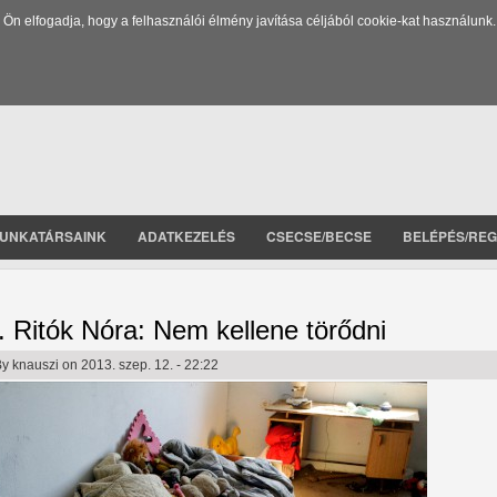
 elfogadja, hogy a felhasználói élmény javítása céljából cookie-kat használunk.
UNKATÁRSAINK
ADATKEZELÉS
CSECSE/BECSE
BELÉPÉS/REG
. Ritók Nóra: Nem kellene törődni
By
knauszi
on 2013. szep. 12. - 22:22