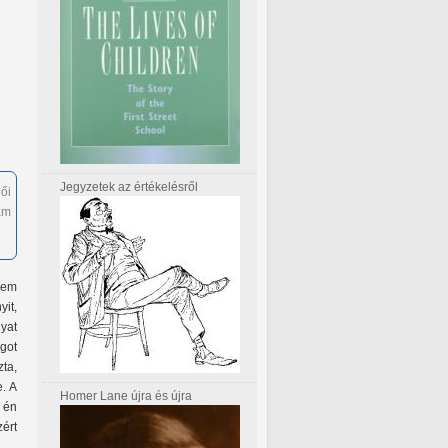
Jegyzetek az értékelésről
ői
am
Nem
it,
gyat
got
zta,
e. A
Homer Lane újra és újra
 én
ért