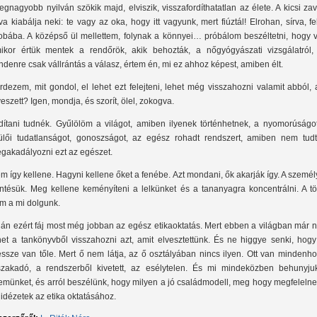
legnagyobb nyilván szökik majd, elviszik, visszafordíthatatlan az élete. A kicsi zav
rva kiabálja neki: te vagy az oka, hogy itt vagyunk, mert fiúztál! Elrohan, sírva, fe
obába. A középső ül mellettem, folynak a könnyei… próbálom beszéltetni, hogy vo
ikor értük mentek a rendőrök, akik behozták, a nőgyógyászati vizsgálatról,
ndenre csak vállrántás a válasz, értem én, mi ez ahhoz képest, amiben élt.
rdezem, mit gondol, el lehet ezt felejteni, lehet még visszahozni valamit abból,
veszett? Igen, mondja, és szorít, ölel, zokogva.
dítani tudnék. Gyűlölöm a világot, amiben ilyenek történhetnek, a nyomorúságot
ülői tudatlanságot, gonoszságot, az egész rohadt rendszert, amiben nem tud
gakadályozni ezt az egészet.
m így kellene. Hagyni kellene őket a fenébe. Azt mondani, ők akarják így. A szemé
ntésük. Meg kellene keményíteni a lelkünket és a tananyagra koncentrálni. A tö
m a mi dolgunk.
lán ezért fáj most még jobban az egész etikaoktatás. Mert ebben a világban már 
het a tankönyvből visszahozni azt, amit elvesztettünk. És ne higgye senki, hogy
ssze van tőle. Mert ő nem látja, az ő osztályában nincs ilyen. Ott van mindenho
szakadó, a rendszerből kivetett, az esélytelen. És mi mindeközben behunyju
emünket, és arról beszélünk, hogy milyen a jó családmodell, meg hogy megfelelne
 idézetek az etika oktatásához.