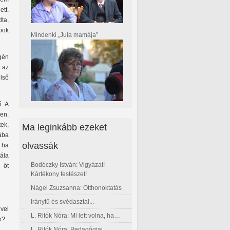
tt.
dta,
ook
Mindenki „Jula mamája”
gén
 az
első
ő. A
ben.
tek,
Ma leginkább ezeket
iába
olvassák
, ha
nála
Bodóczky István: Vigyázat!
 őt
Kártékony festészet!
Nágel Zsuzsanna: Otthonoktatás
Iránytű és svédasztal...
ével
L. Ritók Nóra: Mi lett volna, ha…
k?
L. Ritók Nóra: Pedagógiai