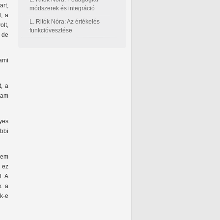
art,
módszerek és integráció
l, a
L. Ritók Nóra: Az értékelés
lt,
funkcióvesztése
 de
 ami
, a
tam
lyes
bbi
nem
 ez
l. A
k a
k-e