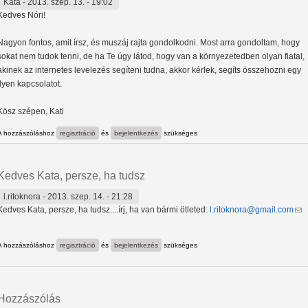
Kata
- 2013. szep. 13. - 19:02
Kedves Nóri!
Nagyon fontos, amit írsz, és muszáj rajta gondolkodni. Most arra gondoltam, hogy
sokat nem tudok tenni, de ha Te úgy látod, hogy van a környezetedben olyan fiatal,
akinek az internetes levelezés segíteni tudna, akkor kérlek, segíts összehozni egy
ilyen kapcsolatot.
Kösz szépen, Kati
A hozzászóláshoz
regisztráció
és
bejelentkezés
szükséges
Kedves Kata, persze, ha tudsz
l.ritoknora
- 2013. szep. 14. - 21:28
Kedves Kata, persze, ha tudsz....írj, ha van bármi ötleted:
l.ritoknora@gmail.com
(li
A hozzászóláshoz
regisztráció
és
bejelentkezés
szükséges
Hozzászólás