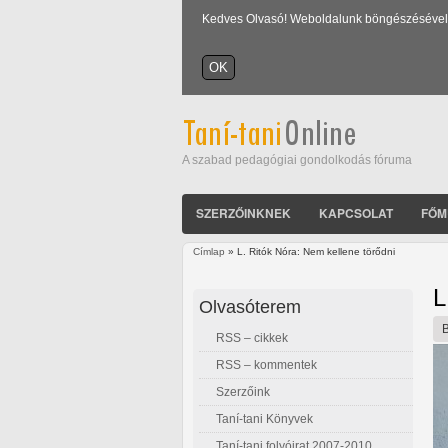
Kedves Olvasó! Weboldalunk böngészésével Ön
A szabad pedagógiai gondolkodás fóruma
SZERZŐINKNEK
KAPCSOLAT
FŐM
Címlap
» L. Ritók Nóra: Nem kellene törődni
Jelenlegi hely
L
Olvasóterem
RSS – cikkek
RSS – kommentek
Szerzőink
Taní-tani Könyvek
Taní-tani folyóirat 2007-2010