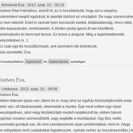
Körmendi Éva
- 2013. szep. 15. - 00:10
Kedves Rita! A témához, amiről írt, az is hozzátartozik, hogy azt a szegény,
sokmindent megélt egyházat, ki akarták üldözni az országból. De nagy szerencsére
ez nem sikerült. Ezért is vannak ilyen borzasztó esetek, kilátástalanság, nincs mibe,
kibe kapaszkodni, reménykedni. A Jóisten pedig igenis itt van közöttünk,
reménykedni és hinni kell benne. Ez lenne a dolgunk. Még a leglehetetlenebb
helyzetekben is. :)
Ez csak egy kis hozzáfűznivaló, ami szerintem ide kívánkozik.
Sok szeretettel: Éva
A hozzászóláshoz
regisztráció
és
bejelentkezés
szükséges
Kedves Éva,
l.ritoknora
- 2013. szep. 15. - 09:56
Kedves Éva,
ebben teljesen igaza van, látom én is, hogy ahol az egyház közösségformáló ereje
jelen van, ott látványosabb, sikeresebb a munka. Épp most voltam egy olyan
beszélgetésen, ahol négy felzárkóztató modell mutatkozott be, ebben három
egyházi vonalon szervezdődött, vagy segítette a munkájukat. Úgy tűnt, nekik
kevesebb gondjuk van, ők nem szembesülnek olyan problémákkal, mint mi. (Vagy
mi mélyebben levő családokkal foglalkozunk...nyilván nehéz az összahasonlítás.) A