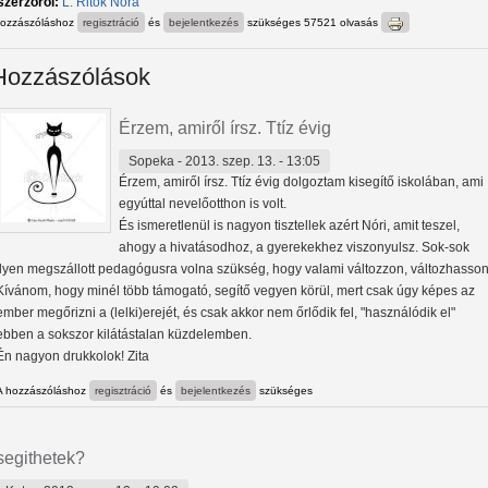
szerzőről:
L. Ritók Nóra
hozzászóláshoz
regisztráció
és
bejelentkezés
szükséges
57521 olvasás
Hozzászólások
Érzem, amiről írsz. Ttíz évig
Sopeka
- 2013. szep. 13. - 13:05
Érzem, amiről írsz. Ttíz évig dolgoztam kisegítő iskolában, ami
egyúttal nevelőotthon is volt.
És ismeretlenül is nagyon tisztellek azért Nóri, amit teszel,
ahogy a hivatásodhoz, a gyerekekhez viszonyulsz. Sok-sok
ilyen megszállott pedagógusra volna szükség, hogy valami változzon, változhasson
Kívánom, hogy minél több támogató, segítő vegyen körül, mert csak úgy képes az
ember megőrizni a (lelki)erejét, és csak akkor nem őrlődik fel, "használódik el"
ebben a sokszor kilátástalan küzdelemben.
Én nagyon drukkolok! Zita
A hozzászóláshoz
regisztráció
és
bejelentkezés
szükséges
segithetek?