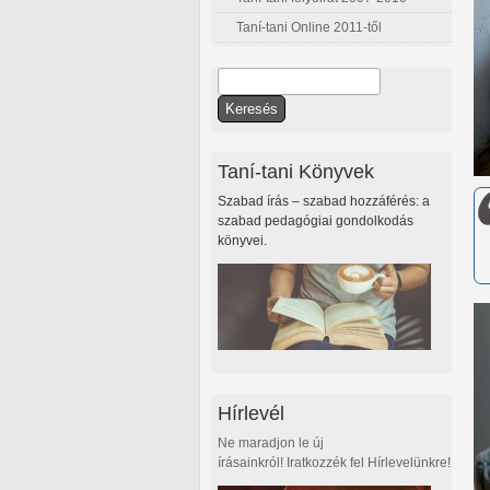
Taní-tani Online 2011-től
Keresés
Keresés űrlap
Taní-tani Könyvek
Szabad írás – szabad hozzáférés: a
szabad pedagógiai gondolkodás
könyvei.
Hírlevél
Ne maradjon le új
írásainkról! Iratkozzék fel Hírlevelünkre!