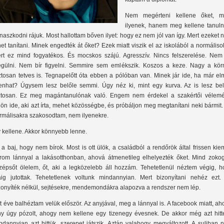
Nem megérteni kellene őket, mi
ilyenek, hanem meg kellene tanul
naszkodni rájuk. Most hallottam bőven ilyet: hogy ez nem jól van így. Mert ezeket
het tanítani. Minek engedték át őket? Ezek miatt viszik el az iskolából a normáliso
rt ez mind fogyatékos. És mocskos szájú. Agresszív. Nincs felszerelése. Nem 
gülni. Nem bír figyelni. Semmire sem emlékszik. Koszos a keze. Nagy a kör
ztosan tetves is. Tegnapelőtt óta ebben a pólóban van. Minek jár ide, ha már el
zenhat? Úgysem lesz belőle semmi. Úgy néz ki, mint egy kurva. Az is lesz bel
ztosan. Ez meg magántanulónak való. Engem nem érdekel a szakértői vélemé
jjön ide, aki azt írta, mehet közösségbe, és próbáljon meg megtanítani neki bármit
rmálisakra szakosodtam, nem ilyenekre.
y kellene. Akkor könnyebb lenne.
 a baj, hogy nem bírok. Most is ott ülök, a családból a rendőrök által frissen kie
rom lánnyal a lakásotthonban, ahová átmenetileg elhelyezték őket. Mind zokog
zépsőt ölelem, őt, aki a legközelebb áll hozzám. Tehetetlenül néztem végig, h
áig jutottak. Tehetetlenek voltunk mindannyian. Mert bizonyítani nehéz ezt.
zonyíték nélkül, sejtésekre, mendemondákra alapozva a rendszer nem lép.
t éve balhéztam velük először. Az anyjával, meg a lánnyal is. A facebook miatt, ah
ny úgy pózolt, ahogy nem kellene egy tizenegy évesnek. De akkor még azt hitt
ndannyian azt hittük, szerepet játszik. Aztán valahogy megváltozott. A suliban 