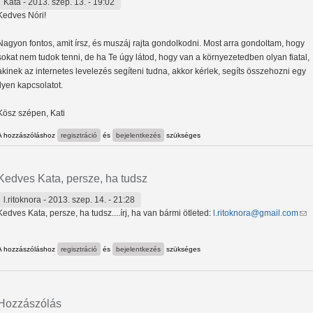
Kata
- 2013. szep. 13. - 19:02
Kedves Nóri!
Nagyon fontos, amit írsz, és muszáj rajta gondolkodni. Most arra gondoltam, hogy
sokat nem tudok tenni, de ha Te úgy látod, hogy van a környezetedben olyan fiatal,
akinek az internetes levelezés segíteni tudna, akkor kérlek, segíts összehozni egy
ilyen kapcsolatot.
Kösz szépen, Kati
A hozzászóláshoz
regisztráció
és
bejelentkezés
szükséges
Kedves Kata, persze, ha tudsz
l.ritoknora
- 2013. szep. 14. - 21:28
Kedves Kata, persze, ha tudsz....írj, ha van bármi ötleted:
l.ritoknora@gmail.com
(li
A hozzászóláshoz
regisztráció
és
bejelentkezés
szükséges
Hozzászólás