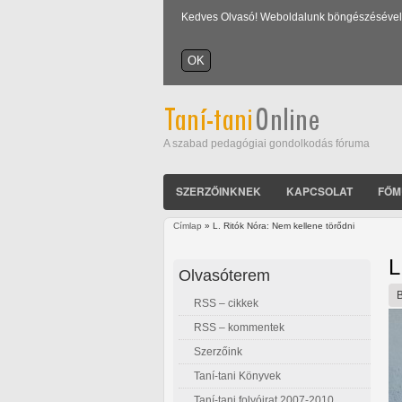
Kedves Olvasó! Weboldalunk böngészésével Ön
A szabad pedagógiai gondolkodás fóruma
SZERZŐINKNEK
KAPCSOLAT
FŐM
Címlap
» L. Ritók Nóra: Nem kellene törődni
Jelenlegi hely
L
Olvasóterem
RSS – cikkek
RSS – kommentek
Szerzőink
Taní-tani Könyvek
Taní-tani folyóirat 2007-2010