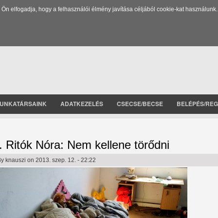
 elfogadja, hogy a felhasználói élmény javítása céljából cookie-kat használunk.
UNKATÁRSAINK
ADATKEZELÉS
CSECSE/BECSE
BELÉPÉS/REG
. Ritók Nóra: Nem kellene törődni
By
knauszi
on 2013. szep. 12. - 22:22