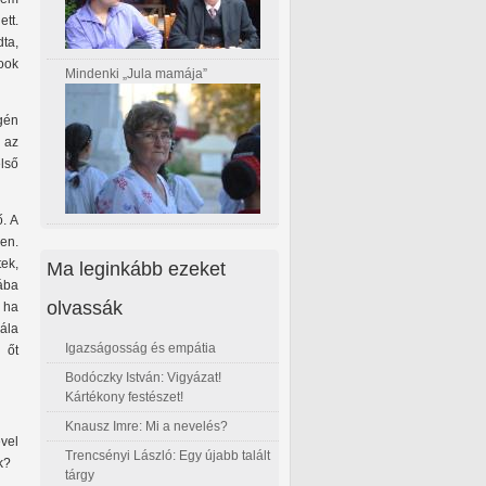
tt.
dta,
ook
Mindenki „Jula mamája”
gén
 az
első
ő. A
ben.
tek,
Ma leginkább ezeket
iába
olvassák
, ha
nála
Igazságosság és empátia
 őt
Bodóczky István: Vigyázat!
Kártékony festészet!
Knausz Imre: Mi a nevelés?
ével
Trencsényi László: Egy újabb talált
k?
tárgy