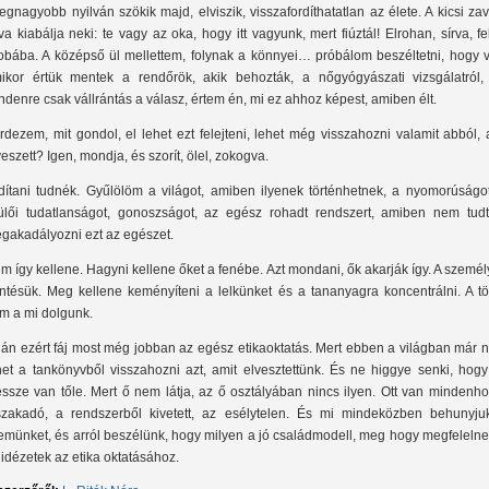
legnagyobb nyilván szökik majd, elviszik, visszafordíthatatlan az élete. A kicsi zav
rva kiabálja neki: te vagy az oka, hogy itt vagyunk, mert fiúztál! Elrohan, sírva, fe
obába. A középső ül mellettem, folynak a könnyei… próbálom beszéltetni, hogy vo
ikor értük mentek a rendőrök, akik behozták, a nőgyógyászati vizsgálatról,
ndenre csak vállrántás a válasz, értem én, mi ez ahhoz képest, amiben élt.
rdezem, mit gondol, el lehet ezt felejteni, lehet még visszahozni valamit abból,
veszett? Igen, mondja, és szorít, ölel, zokogva.
dítani tudnék. Gyűlölöm a világot, amiben ilyenek történhetnek, a nyomorúságot
ülői tudatlanságot, gonoszságot, az egész rohadt rendszert, amiben nem tud
gakadályozni ezt az egészet.
m így kellene. Hagyni kellene őket a fenébe. Azt mondani, ők akarják így. A szemé
ntésük. Meg kellene keményíteni a lelkünket és a tananyagra koncentrálni. A tö
m a mi dolgunk.
lán ezért fáj most még jobban az egész etikaoktatás. Mert ebben a világban már 
het a tankönyvből visszahozni azt, amit elvesztettünk. És ne higgye senki, hogy
ssze van tőle. Mert ő nem látja, az ő osztályában nincs ilyen. Ott van mindenho
szakadó, a rendszerből kivetett, az esélytelen. És mi mindeközben behunyju
emünket, és arról beszélünk, hogy milyen a jó családmodell, meg hogy megfelelne
 idézetek az etika oktatásához.