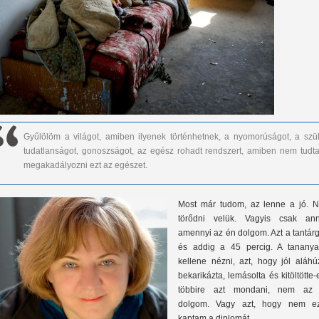
Gyűlölöm a világot, amiben ilyenek történhetnek, a nyomorúságot, a szül
tudatlanságot, gonoszságot, az egész rohadt rendszert, amiben nem tudt
megakadályozni ezt az egészet.
Most már tudom, az lenne a jó. 
törődni velük. Vagyis csak anny
amennyi az én dolgom. Azt a tantár
és addig a 45 percig. A tananya
kellene nézni, azt, hogy jól aláhú
bekarikázta, lemásolta és kitöltötte-
többire azt mondani, nem az
dolgom. Vagy azt, hogy nem ez
kaptam a diplomát.