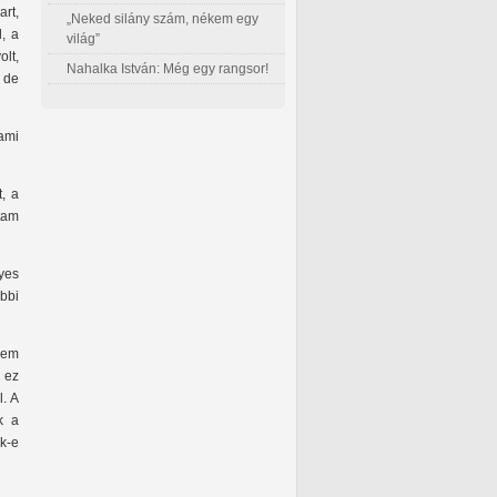
art,
„Neked silány szám, nékem egy
l, a
világ”
lt,
Nahalka István: Még egy rangsor!
 de
 ami
, a
tam
lyes
bbi
nem
 ez
l. A
k a
k-e