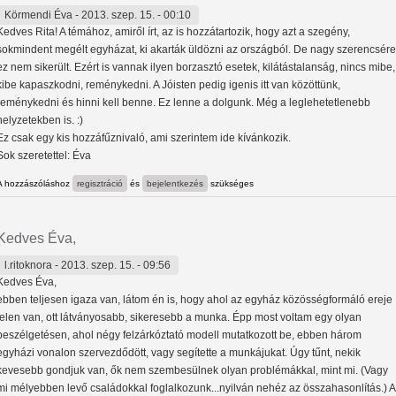
Körmendi Éva
- 2013. szep. 15. - 00:10
Kedves Rita! A témához, amiről írt, az is hozzátartozik, hogy azt a szegény,
sokmindent megélt egyházat, ki akarták üldözni az országból. De nagy szerencsére
ez nem sikerült. Ezért is vannak ilyen borzasztó esetek, kilátástalanság, nincs mibe,
kibe kapaszkodni, reménykedni. A Jóisten pedig igenis itt van közöttünk,
reménykedni és hinni kell benne. Ez lenne a dolgunk. Még a leglehetetlenebb
helyzetekben is. :)
Ez csak egy kis hozzáfűznivaló, ami szerintem ide kívánkozik.
Sok szeretettel: Éva
A hozzászóláshoz
regisztráció
és
bejelentkezés
szükséges
Kedves Éva,
l.ritoknora
- 2013. szep. 15. - 09:56
Kedves Éva,
ebben teljesen igaza van, látom én is, hogy ahol az egyház közösségformáló ereje
jelen van, ott látványosabb, sikeresebb a munka. Épp most voltam egy olyan
beszélgetésen, ahol négy felzárkóztató modell mutatkozott be, ebben három
egyházi vonalon szervezdődött, vagy segítette a munkájukat. Úgy tűnt, nekik
kevesebb gondjuk van, ők nem szembesülnek olyan problémákkal, mint mi. (Vagy
mi mélyebben levő családokkal foglalkozunk...nyilván nehéz az összahasonlítás.) A