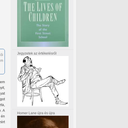
Jegyzetek az értékelésről
ői
am
Nem
it,
gyat
got
zta,
e. A
Homer Lane újra és újra
 én
ért