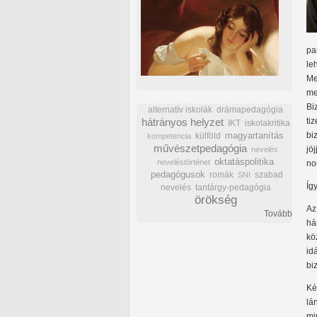
pa
le
Me
me
Bi
alternatív iskolák
drámapedagógia
hátrányos helyzet
ti
IKT
iskolakritika
bi
külföld
magyartanítás
kompetencia
művészetpedagógia
jö
nevelés
oktatáspolitika
neveléstörténet
no
pedagógusok
romák
szabad
SNI
Íg
nevelés
tantárgy-pedagógia
örökség
Az
Tovább
há
kö
id
bi
Ké
lá
mi