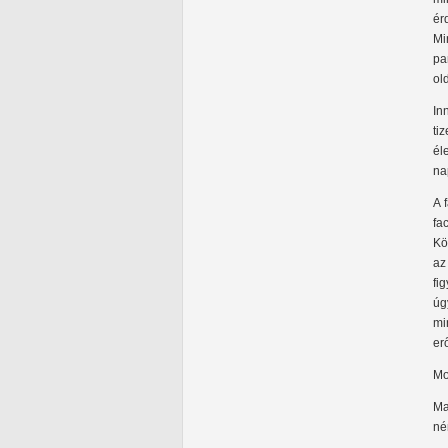
ér
Mi
pa
ol
In
ti
él
na
A 
fa
Kö
az
fi
úg
mi
er
Mo
Ma
né