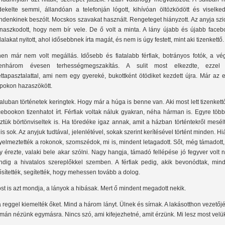
dekelte semmi, állandóan a telefonján lógott, kihívóan öltözködött és viselkede
ndenkinek beszólt. Mocskos szavakat használt. Rengeteget hiányzott. Az anyja szi
naszkodott, hogy nem bír vele. De ő volt a minta. A lány újabb és újabb faceb
dalakat nyitott, ahol idősebbnek írta magát, és nem is úgy festett, mint aki tizenkettő.
nen már nem volt megállás. Idősebb és fiatalabb férfiak, botrányos fotók, a vé
zenhárom évesen terhességmegszakítás. A sulit most elkezdte, ezzel
ettapasztalattal, ami nem egy gyereké, bukottként ötödiket kezdett újra. Már az 
pokon hazaszökött.
faluban történetek keringtek. Hogy már a húga is benne van. Aki most lett tizenkett
cebookon tizenhatot írt. Férfiak voltak náluk gyakran, néha hárman is. Egyre töb
ztük börtönviseltek is. Ha töredéke igaz annak, amit a házban történtekről mesél
 is sok. Az anyjuk tudtával, jelenlétével, sokak szerint kerítésével történt minden. H
gyelmeztették a rokonok, szomszédok, mi is, mindent letagadott. Sőt, még támadott
y érezte, valaki bele akar szólni. Nagy hangja, támadó fellépése jó fegyver volt 
ndig a hivatalos szereplőkkel szemben. A férfiak pedig, akik bevonódtak, mind
ősítették, segítették, hogy mehessen tovább a dolog.
st is azt mondja, a lányok a hibásak. Mert ő mindent megadott nekik.
 reggel kiemelték őket. Mind a három lányt. Ülnek és sírnak. A lakásotthon vezetőj
mán nézünk egymásra. Nincs szó, ami kifejezhetné, amit érzünk. Mi lesz most velü