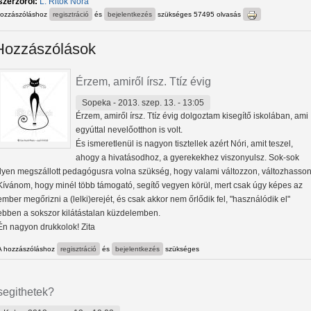
szerzőről:
L. Ritók Nóra
hozzászóláshoz
regisztráció
és
bejelentkezés
szükséges
57495 olvasás
Hozzászólások
Érzem, amiről írsz. Ttíz évig
Sopeka
- 2013. szep. 13. - 13:05
Érzem, amiről írsz. Ttíz évig dolgoztam kisegítő iskolában, ami
egyúttal nevelőotthon is volt.
És ismeretlenül is nagyon tisztellek azért Nóri, amit teszel,
ahogy a hivatásodhoz, a gyerekekhez viszonyulsz. Sok-sok
ilyen megszállott pedagógusra volna szükség, hogy valami változzon, változhasson
Kívánom, hogy minél több támogató, segítő vegyen körül, mert csak úgy képes az
ember megőrizni a (lelki)erejét, és csak akkor nem őrlődik fel, "használódik el"
ebben a sokszor kilátástalan küzdelemben.
Én nagyon drukkolok! Zita
A hozzászóláshoz
regisztráció
és
bejelentkezés
szükséges
segithetek?