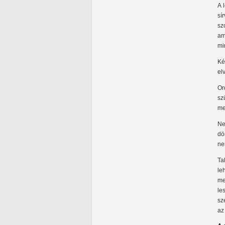
A 
sí
sz
am
mi
Ké
el
Or
sz
me
Ne
dö
ne
Ta
le
me
le
sz
az