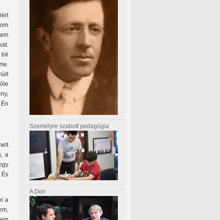
ért
nom
 nem
kat.
bír
me.
múlt
őle
ny,
. Én
Személyre szabott pedagógia
melt
, a
ogy
 És
A Don
ol a
em,
nem