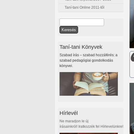
Taní-tani Online 2011-től
Keresés
Keresés űrlap
Taní-tani Könyvek
Szabad írás – szabad hozzáférés: a
szabad pedagógiai gondolkodás
könyvei.
Hírlevél
Ne maradjon le új
írásainkról! Iratkozzék fel Hírlevelünkre!