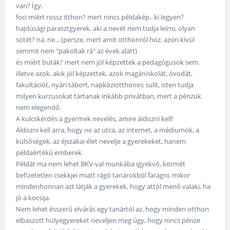
van? Így.
foci miért rossz itthon? mert nincs példakép.. ki legyen?
hajdúsági parasztgyerek, aki a nevét nem tudja leírni, olyan
sötét? na, ne... (persze, mert amit otthonról hoz, azon kívül
semmit nem "pakoltak rá" az évek alatt)
és miért buták? mert nem jól képzettek a pedagógusok sem.
illetve azok, akik jól képzettek, azok magániskolát, óvodát,
fakultációt, nyári tábort, napköziotthonos sulit, isten tudja
milyen kurzusokat tartanak inkább privátban, mert a pénzük
nem elegendő.
A kulcskérdés a gyermek nevelés, amire áldozni kell!
Áldozni kell arra, hogy ne az utca, az internet, a médiumok, a
külsőségek, az éjszakai élet nevelje a gyerekeket, hanem
példaértékű emberek.
Példát ma nem lehet BKV-val munkába igyekvő, körmét
befizetetlen csekkjei miatt rágó tanárokból faragni, mikor
mindenhonnan azt látják a gyerekek, hogy attól menő valaki, ha
jó a kocsija.
Nem lehet ésszerű elvárás egy tanártól az, hogy minden otthon
elbaszott hülyegyereket neveljen meg úgy, hogy nincs pénze