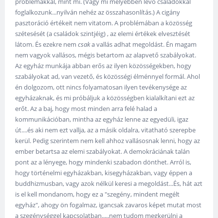
problémákkal, mint mi. (Vagy mi mélyebben levő családokkal
foglalkozunk...nyilván nehéz az összahasonlítás.) A cigány
pasztoráció értékeit nem vitatom. A problémában a közösség
szétesését (a családok szintjéig) , az elemi értékek elvesztését
látom. És ezekre nem
csak
a vallás adhat megoldást. Én magam
nem vagyok vallásos, mégis betartom az alapvető szabályokat.
Az egyház munkája abban erős az ilyen közösségekben, hogy
szabályokat ad, van vezető, és közösségi élménnyel formál. Ahol
én dolgozom, ott nincs folyamatosan ilyen tevékenysége az
egyházaknak, és mi próbáljuk a közösségben kialalkítani ezt az
erőt. Az a baj, hogy most minden arra felé halad a
kommunikációban, mintha az egyház lenne az egyedüli, igaz
út....és aki nem ezt vallja, az a másik oldalra, vitatható szerepbe
kerül. Pedig szerintem nem kell ahhoz vallásosnak lenni, hogy az
ember betartsa az elemi szabályokat. A demokráciának talán
pont az a lényege, hogy mindenki szabadon dönthet. Arról is,
hogy történelmi egyházakban, kisegyházakban, vagy éppen a
buddhizmusban, vagy azok nélkül keresi a megoldást...És, hát azt
is el kell mondanom, hogy ez a "szegény, mindent megélt
egyház", ahogy ön fogalmaz, igancsak zavaros képet mutat most
a szegénységgel kapcsolatban.....nem tudom megkerülni a