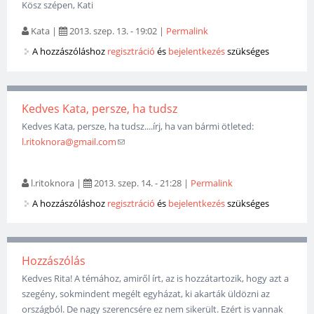
Kösz szépen, Kati
Kata
|
2013. szep. 13. - 19:02
|
Permalink
A hozzászóláshoz
regisztráció
és
bejelentkezés
szükséges
Kedves Kata, persze, ha tudsz
Kedves Kata, persze, ha tudsz....írj, ha van bármi ötleted:
l.ritoknora@gmail.com
(link sends e-mail)
l.ritoknora
|
2013. szep. 14. - 21:28
|
Permalink
A hozzászóláshoz
regisztráció
és
bejelentkezés
szükséges
Hozzászólás
Kedves Rita! A témához, amiről írt, az is hozzátartozik, hogy azt a
szegény, sokmindent megélt egyházat, ki akarták üldözni az
országból. De nagy szerencsére ez nem sikerült. Ezért is vannak