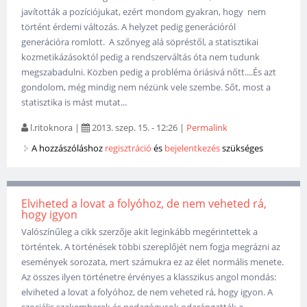
javították a pozíciójukat, ezért mondom gyakran, hogy nem
történt érdemi változás. A helyzet pedig generációról
generációra romlott. A szőnyeg alá söpréstől, a statisztikai
kozmetikázásoktól pedig a rendszerváltás óta nem tudunk
megszabadulni. Közben pedig a probléma óriásivá nőtt....És azt
gondolom, még mindig nem nézünk vele szembe. Sőt, most a
statisztika is mást mutat...
l.ritoknora
|
2013. szep. 15. - 12:26
|
Permalink
A hozzászóláshoz
regisztráció
és
bejelentkezés
szükséges
Elviheted a lovat a folyóhoz, de nem veheted rá,
hogy igyon
Valószínűleg a cikk szerzője akit leginkább megérintettek a
történtek. A történések többi szereplőjét nem fogja megrázni az
események sorozata, mert számukra ez az élet normális menete.
Az összes ilyen történetre érvényes a klasszikus angol mondás:
elviheted a lovat a folyóhoz, de nem veheted rá, hogy igyon. A