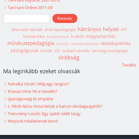
Taní-tani Online 2011-től
Keresés űrlap
Keresés
hátrányos helyzet
alternatív iskolák
drámapedagógia
IKT
magyartanítás
iskolakritika
külföld
kompetencia
művészetpedagógia
oktatáspolitika
nevelés
neveléstörténet
pedagógusok
romák
szabad nevelés
tantárgy-pedagógia
SNI
örökség
Tovább
Ma leginkább ezeket olvassák
Nahalka István: Még egy rangsor!
Knausz Imre: Mi a nevelés?
Igazságosság és empátia
L. Ritók Nóra: Hova lettek a harcos iskolaigazgatók?
Trencsényi László: Egy újabb talált tárgy
Merjünk tökéletlenek lenni!