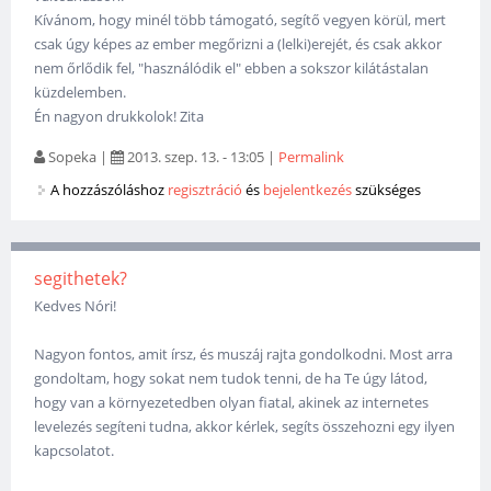
Kívánom, hogy minél több támogató, segítő vegyen körül, mert
csak úgy képes az ember megőrizni a (lelki)erejét, és csak akkor
nem őrlődik fel, "használódik el" ebben a sokszor kilátástalan
küzdelemben.
Én nagyon drukkolok! Zita
Sopeka
|
2013. szep. 13. - 13:05
|
Permalink
A hozzászóláshoz
regisztráció
és
bejelentkezés
szükséges
segithetek?
Kedves Nóri!
Nagyon fontos, amit írsz, és muszáj rajta gondolkodni. Most arra
gondoltam, hogy sokat nem tudok tenni, de ha Te úgy látod,
hogy van a környezetedben olyan fiatal, akinek az internetes
levelezés segíteni tudna, akkor kérlek, segíts összehozni egy ilyen
kapcsolatot.