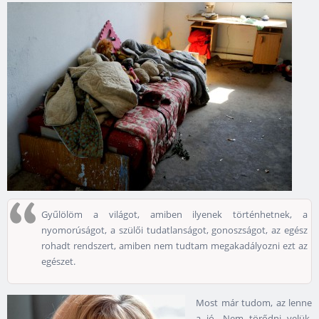
Gyűlölöm a világot, amiben ilyenek történhetnek, a
nyomorúságot, a szülői tudatlanságot, gonoszságot, az egész
rohadt rendszert, amiben nem tudtam megakadályozni ezt az
egészet.
Most már tudom, az lenne
a jó. Nem törődni velük.