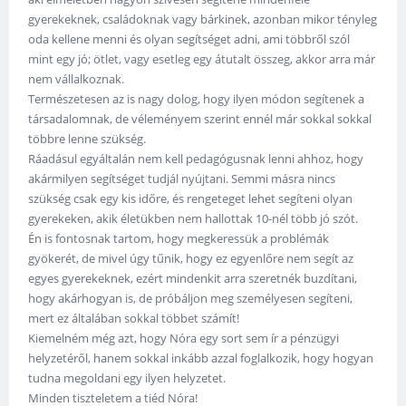
gyerekeknek, családoknak vagy bárkinek, azonban mikor tényleg
oda kellene menni és olyan segítséget adni, ami többről szól
mint egy jó; ötlet, vagy esetleg egy átutalt összeg, akkor arra már
nem vállalkoznak.
Természetesen az is nagy dolog, hogy ilyen módon segítenek a
társadalomnak, de véleményem szerint ennél már sokkal sokkal
többre lenne szükség.
Ráadásul egyáltalán nem kell pedagógusnak lenni ahhoz, hogy
akármilyen segítséget tudjál nyújtani. Semmi másra nincs
szükség csak egy kis időre, és rengeteget lehet segíteni olyan
gyerekeken, akik életükben nem hallottak 10-nél több jó szót.
Én is fontosnak tartom, hogy megkeressük a problémák
gyökerét, de mivel úgy tűnik, hogy ez egyenlőre nem segít az
egyes gyerekeknek, ezért mindenkit arra szeretnék buzdítani,
hogy akárhogyan is, de próbáljon meg személyesen segíteni,
mert ez általában sokkal többet számít!
Kiemelném még azt, hogy Nóra egy sort sem ír a pénzügyi
helyzetéről, hanem sokkal inkább azzal foglalkozik, hogy hogyan
tudna megoldani egy ilyen helyzetet.
Minden tiszteletem a tiéd Nóra!