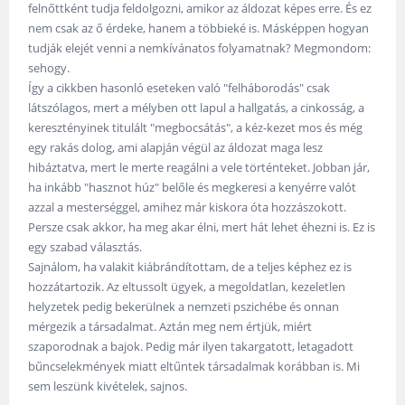
felnőttként tudja feldolgozni, amikor az áldozat képes erre. És ez
nem csak az ő érdeke, hanem a többieké is. Másképpen hogyan
tudják elejét venni a nemkívánatos folyamatnak? Megmondom:
sehogy.
Így a cikkben hasonló eseteken való "felháborodás" csak
látszólagos, mert a mélyben ott lapul a hallgatás, a cinkosság, a
keresztényinek titulált "megbocsátás", a kéz-kezet mos és még
egy rakás dolog, ami alapján végül az áldozat maga lesz
hibáztatva, mert le merte reagálni a vele történteket. Jobban jár,
ha inkább "hasznot húz" belőle és megkeresi a kenyérre valót
azzal a mesterséggel, amihez már kiskora óta hozzászokott.
Persze csak akkor, ha meg akar élni, mert hát lehet éhezni is. Ez is
egy szabad választás.
Sajnálom, ha valakit kiábrándítottam, de a teljes képhez ez is
hozzátartozik. Az eltussolt ügyek, a megoldatlan, kezeletlen
helyzetek pedig bekerülnek a nemzeti pszichébe és onnan
mérgezik a társadalmat. Aztán meg nem értjük, miért
szaporodnak a bajok. Pedig már ilyen takargatott, letagadott
bűncselekmények miatt eltűntek társadalmak korábban is. Mi
sem leszünk kivételek, sajnos.