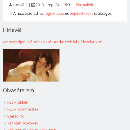
karalábé
|
2013. szep. 24. - 15:31
|
Permalink
A hozzászóláshoz
regisztráció
és
bejelentkezés
szükséges
Hírlevél
Ne maradjon le új írásainkról! Iratkozzék fel Hírlevelünkre!
Olvasóterem
RSS – cikkek
RSS – kommentek
Szerzőink
Taní-tani Könyvek
Taní-tani folyóirat 2007-2010