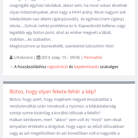
szegregáló egyházi iskolákat, akkor sem, ha most sokan átvettek
olyan intézményeket, ahol nagy a HHH arány. Most nagyon sok
telelpülésen van állami cigány(osodó), és egyházi (nem cigány)
iskola.....Szóval, nehéz probléma ez is. Kapaszkodó kellene, vagy
legalább egy biztos pont, ahol az ember megveti a lábát,
stabilan....és szabadon.
Megköszönve az észrevételét, szeretettel üdvözlöm: Nóri
l.ritoknora
|
2013. szep. 15. - 09:56
|
Permalink
A hozzászóláshoz
regisztráció
és
bejelentkezés
szükséges
Biztos, hogy olyan fekete-fehér a kép?
Biztos, hogy azért, hogy majdnem negyed évszázaddal a
rendszerváltás után növekszik a nyomor, a kilátástalanság
szintje szinte kizárólag a korábbi időszak a felelős?
Halkan kérdezem, mert "akkor" sem volt és "most" sem divat
árnyatlan értékelni a dolgokat, hogy vajon az előző időszakban
vagy az azt megelőzőben és azt követőben volt-e nagyobb a