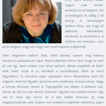
Vagyis csak annyit,
amennyi az én dolgom. Azt
a tantárgyat és addig a 45
percig. A tananyagot
kellene nézni, azt, hogy jól
aláhúzta, bekarikázta,
lemásolta és kitöltötte-e. A
többire azt mondani, nem
az én dolgom. Vagy azt, hogy nem ezért kaptam a diplomát.
Nem megérteni kellene őket, miért ilyenek, hanem meg kellene
tanulnom panaszkodni rájuk. Most hallottam bőven ilyet: hogy ez nem
jól van így. Mert ezeket nem lehet tanítani. Minek engedték át őket?
Ezek miatt viszik el az iskolából a normálisokat. Mert ez mind
fogyatékos. És mocskos szájú. Agresszív. Nincs felszerelése. Nem bír
megülni. Nem bír figyelni. Semmire sem emlékszik. Koszos a keze. Nagy
a körme. Biztosan tetves is. Tegnapelőtt óta ebben a pólóban van.
Minek jár ide, ha már elmúlt tizenhat? Úgysem lesz belőle semmi. Úgy
néz ki, mint egy kurva. Az is lesz belőle biztosan. Ez meg
magántanulónak való. Engem nem érdekel a szakértői vélemény, jöjjön