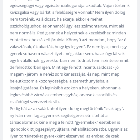
egészségügyi vagy egzisztenciális gondjai akadtak. Vajon történik
kivizsgálsá vagy bárkit is felelősségre vonnak? Nem ilyen dolog
nem történik. Az áldozat, ha akarja, akkor elmehet
pszichológushoz, és onnantól úgy lesz számontartva, mint aki
nem normális. Pedig ennek a helyzetnek a kezeléséhez minden
érintettnek hozzá kell járulnia. Könnyű azt mondani, hogy "az ő
választásuk, ők akarták, hogy így legyen". Ez nem igaz, mert egy
gyerek sohasem választ ilyet, még akkor sem, ha az úgy látszik
egy kivülállónak. gyerekkorban nem tudnak tenni szinte semmit,
de felnőttkorban igen. Mint egy felnőtt incentusáldozat - jó
magam - járom e nehéz sors kanasszáját, és nap, mint map
beleütközöm a közönyösségbe, a szemethunyásba, a
lesajnálgatásba. És leginkább azokon a helyeken, ahonnan a
legkevésbbé várná az ember: egyház, orvosok, szociális és
családügyi szervezetek stb.
Pedig hát az a család, ahol ilyen dolog megtörténik "csak úgy",
nyilván nem fog a gyermek segítségére sietni, tehát a
társadalomnak kéne még a felnőtt "gyermekek" esetében is
(gondolok itt jogsegélynyújtásra, rehabilitációra stb). Ugyanis az
ilyen történeteket gyerekként elszenvedi az ember, de csak