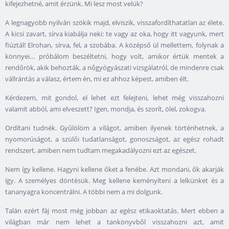
kifejezhetné, amit érzünk. Mi lesz most velük?
A legnagyobb nyilván szökik majd, elviszik, visszafordíthatatlan az élete.
A kicsi zavart, sírva kiabálja neki: te vagy az oka, hogy itt vagyunk, mert
fiúztál! Elrohan, sírva, fel, a szobába. A középső ül mellettem, folynak a
könnyei… próbálom beszéltetni, hogy volt, amikor értük mentek a
rendőrök, akik behozták, a nőgyógyászati vizsgálatról, de mindenre csak
vállrántás a válasz, értem én, mi ez ahhoz képest, amiben élt.
Kérdezem, mit gondol, el lehet ezt felejteni, lehet még visszahozni
valamit abból, ami elveszett? Igen, mondja, és szorít, ölel, zokogva.
Ordítani tudnék. Gyűlölöm a világot, amiben ilyenek történhetnek, a
nyomorúságot, a szülői tudatlanságot, gonoszságot, az egész rohadt
rendszert, amiben nem tudtam megakadályozni ezt az egészet.
Nem így kellene. Hagyni kellene őket a fenébe. Azt mondani, ők akarják
így. A személyes döntésük. Meg kellene keményíteni a lelkünket és a
tananyagra koncentrálni. A többi nem a mi dolgunk.
Talán ezért fáj most még jobban az egész etikaoktatás. Mert ebben a
világban már nem lehet a tankönyvből visszahozni azt, amit