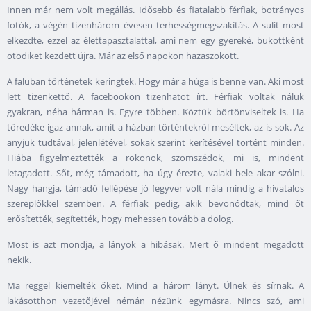
Innen már nem volt megállás. Idősebb és fiatalabb férfiak, botrányos
fotók, a végén tizenhárom évesen terhességmegszakítás. A sulit most
elkezdte, ezzel az élettapasztalattal, ami nem egy gyereké, bukottként
ötödiket kezdett újra. Már az első napokon hazaszökött.
A faluban történetek keringtek. Hogy már a húga is benne van. Aki most
lett tizenkettő. A facebookon tizenhatot írt. Férfiak voltak náluk
gyakran, néha hárman is. Egyre többen. Köztük börtönviseltek is. Ha
töredéke igaz annak, amit a házban történtekről meséltek, az is sok. Az
anyjuk tudtával, jelenlétével, sokak szerint kerítésével történt minden.
Hiába figyelmeztették a rokonok, szomszédok, mi is, mindent
letagadott. Sőt, még támadott, ha úgy érezte, valaki bele akar szólni.
Nagy hangja, támadó fellépése jó fegyver volt nála mindig a hivatalos
szereplőkkel szemben. A férfiak pedig, akik bevonódtak, mind őt
erősítették, segítették, hogy mehessen tovább a dolog.
Most is azt mondja, a lányok a hibásak. Mert ő mindent megadott
nekik.
Ma reggel kiemelték őket. Mind a három lányt. Ülnek és sírnak. A
lakásotthon vezetőjével némán nézünk egymásra. Nincs szó, ami