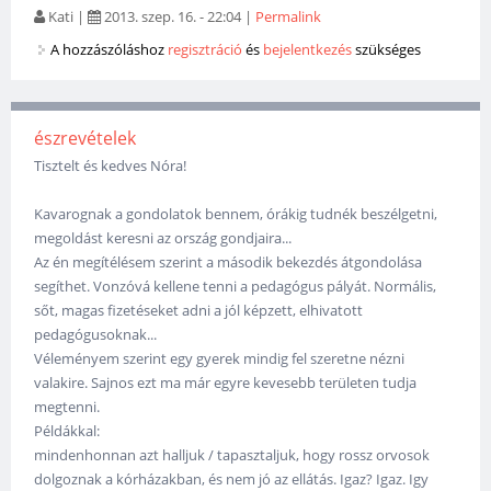
Kati
|
2013. szep. 16. - 22:04
|
Permalink
A hozzászóláshoz
regisztráció
és
bejelentkezés
szükséges
észrevételek
Tisztelt és kedves Nóra!
Kavarognak a gondolatok bennem, órákig tudnék beszélgetni,
megoldást keresni az ország gondjaira...
Az én megítélésem szerint a második bekezdés átgondolása
segíthet. Vonzóvá kellene tenni a pedagógus pályát. Normális,
sőt, magas fizetéseket adni a jól képzett, elhivatott
pedagógusoknak...
Véleményem szerint egy gyerek mindig fel szeretne nézni
valakire. Sajnos ezt ma már egyre kevesebb területen tudja
megtenni.
Példákkal:
mindenhonnan azt halljuk / tapasztaljuk, hogy rossz orvosok
dolgoznak a kórházakban, és nem jó az ellátás. Igaz? Igaz. Igy