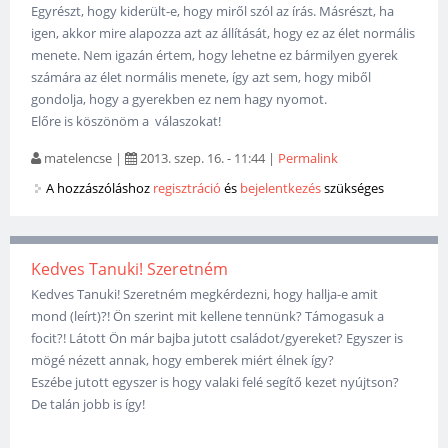
Egyrészt, hogy kiderült-e, hogy miről szól az írás. Másrészt, ha
igen, akkor mire alapozza azt az állítását, hogy ez az élet normális
menete. Nem igazán értem, hogy lehetne ez bármilyen gyerek
számára az élet normális menete, így azt sem, hogy miből
gondolja, hogy a gyerekben ez nem hagy nyomot.
Előre is köszönöm a válaszokat!
matelencse
|
2013. szep. 16. - 11:44
|
Permalink
A hozzászóláshoz
regisztráció
és
bejelentkezés
szükséges
Kedves Tanuki! Szeretném
Kedves Tanuki! Szeretném megkérdezni, hogy hallja-e amit
mond (leírt)?! Ön szerint mit kellene tennünk? Támogasuk a
focit?! Látott Ön már bajba jutott családot/gyereket? Egyszer is
mögé nézett annak, hogy emberek miért élnek így?
Eszébe jutott egyszer is hogy valaki felé segítő kezet nyújtson?
De talán jobb is így!