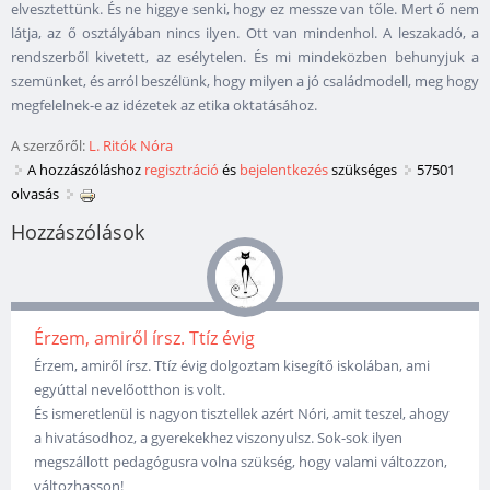
elvesztettünk. És ne higgye senki, hogy ez messze van tőle. Mert ő nem
látja, az ő osztályában nincs ilyen. Ott van mindenhol. A leszakadó, a
rendszerből kivetett, az esélytelen. És mi mindeközben behunyjuk a
szemünket, és arról beszélünk, hogy milyen a jó családmodell, meg hogy
megfelelnek-e az idézetek az etika oktatásához.
A szerzőről:
L. Ritók Nóra
A hozzászóláshoz
regisztráció
és
bejelentkezés
szükséges
57501
olvasás
Hozzászólások
Érzem, amiről írsz. Ttíz évig
Érzem, amiről írsz. Ttíz évig dolgoztam kisegítő iskolában, ami
egyúttal nevelőotthon is volt.
És ismeretlenül is nagyon tisztellek azért Nóri, amit teszel, ahogy
a hivatásodhoz, a gyerekekhez viszonyulsz. Sok-sok ilyen
megszállott pedagógusra volna szükség, hogy valami változzon,
változhasson!