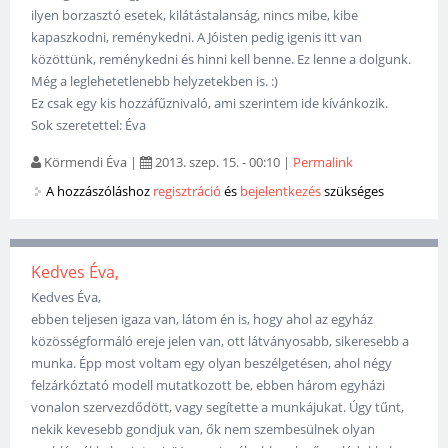
ilyen borzasztó esetek, kilátástalanság, nincs mibe, kibe
kapaszkodni, reménykedni. A Jóisten pedig igenis itt van
közöttünk, reménykedni és hinni kell benne. Ez lenne a dolgunk.
Még a leglehetetlenebb helyzetekben is. :)
Ez csak egy kis hozzáfűznivaló, ami szerintem ide kívánkozik.
Sok szeretettel: Éva
Körmendi Éva
|
2013. szep. 15. - 00:10
|
Permalink
A hozzászóláshoz
regisztráció
és
bejelentkezés
szükséges
Kedves Éva,
Kedves Éva,
ebben teljesen igaza van, látom én is, hogy ahol az egyház
közösségformáló ereje jelen van, ott látványosabb, sikeresebb a
munka. Épp most voltam egy olyan beszélgetésen, ahol négy
felzárkóztató modell mutatkozott be, ebben három egyházi
vonalon szervezdődött, vagy segítette a munkájukat. Úgy tűnt,
nekik kevesebb gondjuk van, ők nem szembesülnek olyan