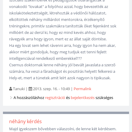
szociális szakemberek és pedagógusok odarángatták a
vonakodó "lovakat" a folyóhoz azzal, hogy bevezették az
iskolaköteleztettségét, létrehozták a védőnői hálózatot,
elköltöttek néhány milliárdot mentorokra, érzékenyítő
tréningekre, primitív szakmákra tanították őket fejenként sok
millióért de az derül ki, hogy ez mind kevés ahhoz, hogy
rávegyék arra hogy igyon, mert ez az állat saját döntése.
Ha egy lovat sem lehet rávenni arra, hogy igyon ha nem akar,
akkor miért gondoljuk, hogy meg tudjuk ezt tenni fejlett
intelligenciával rendelkező emberekkel???
Csernus doktornak lenne néhány jól bevált javaslata a szerző
számára, ha veszi a fáradságot és posztírás helyett felkeresi a
Hely-et, mert a tünetek amit leírt azok nagyon is tipikusak.
Tanuki
|
2013. szep. 16. - 10:49
|
Permalink
A hozzászóláshoz
regisztráció
és
bejelentkezés
szükséges
néhány kérdés
Majd igyekszem bővebben válaszolni, de lenne két kérdésem.