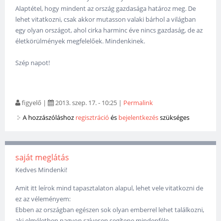
Alaptétel, hogy mindent az ország gazdasága határoz meg. De
lehet vitatkozni, csak akkor mutasson valaki bárhol a világban
egy olyan országot, ahol cirka harminc éve nincs gazdaság, de az
életkörülmények megfelelőek. Mindenkinek.
Szép napot!
figyelő
|
2013. szep. 17. - 10:25
|
Permalink
A hozzászóláshoz
regisztráció
és
bejelentkezés
szükséges
saját meglátás
Kedves Mindenki!
Amit itt leírok mind tapasztalaton alapul, lehet vele vitatkozni de
ez az véleményem:
Ebben az országban egészen sok olyan emberrel lehet találkozni,
aki elméletben nagyon szívesen segítene mindenféle