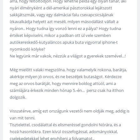
arra, hogy feltöltődjön. Hogy lehetne példa egy olyan tanár, aki
nyári élményként a dél-amerikai pásztorokkal lejátszott
sakkjátszmák, vagy egy dalmáciai falu csevapcsicsájának
ízkavalkádja helyett azt meséli, milyen másodállást vállalt a
nyáron.. Hogy tudna így vonzó lenni ez a pálya? Hogy tudna
értéket képviselni, mikor a padban ott ül vele szemben
autókereskedő-kutyaláncos apuka buta vigyorral iphone-t
nyomkodó kölyke?
Ne legyünk már vakok, nézzük a világot a gyerekek szemével...!
Még mielőtt valaki megszólna, hogy valamelyik rokona, barátja,
akérkije milyen jó orvos, és ne beszéljek butaságot. Kérdezze
meg az orvos barátját, hogy mennire boldog attüól, ami a
számlájára érkezik minden hónap 5.-én... persz csak ha itthon
dolgozik.
Visszatérve, amíg ezt országunk vezetői nem oldják meg, addig is
van mit tenni.
Tisztelettel, csodálattal és elismeréssel gondolni Nórára, és a
hozá hasonlókra. Ezen kívül összefogással, adományokkal,
cselekedetekkel lehet enyhíteni a folyamatot..