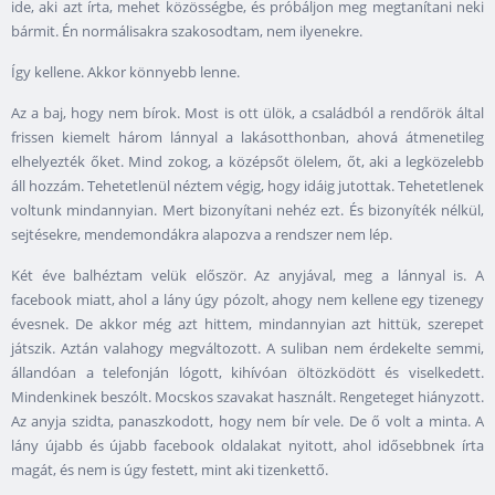
ide, aki azt írta, mehet közösségbe, és próbáljon meg megtanítani neki
bármit. Én normálisakra szakosodtam, nem ilyenekre.
Így kellene. Akkor könnyebb lenne.
Az a baj, hogy nem bírok. Most is ott ülök, a családból a rendőrök által
frissen kiemelt három lánnyal a lakásotthonban, ahová átmenetileg
elhelyezték őket. Mind zokog, a középsőt ölelem, őt, aki a legközelebb
áll hozzám. Tehetetlenül néztem végig, hogy idáig jutottak. Tehetetlenek
voltunk mindannyian. Mert bizonyítani nehéz ezt. És bizonyíték nélkül,
sejtésekre, mendemondákra alapozva a rendszer nem lép.
Két éve balhéztam velük először. Az anyjával, meg a lánnyal is. A
facebook miatt, ahol a lány úgy pózolt, ahogy nem kellene egy tizenegy
évesnek. De akkor még azt hittem, mindannyian azt hittük, szerepet
játszik. Aztán valahogy megváltozott. A suliban nem érdekelte semmi,
állandóan a telefonján lógott, kihívóan öltözködött és viselkedett.
Mindenkinek beszólt. Mocskos szavakat használt. Rengeteget hiányzott.
Az anyja szidta, panaszkodott, hogy nem bír vele. De ő volt a minta. A
lány újabb és újabb facebook oldalakat nyitott, ahol idősebbnek írta
magát, és nem is úgy festett, mint aki tizenkettő.