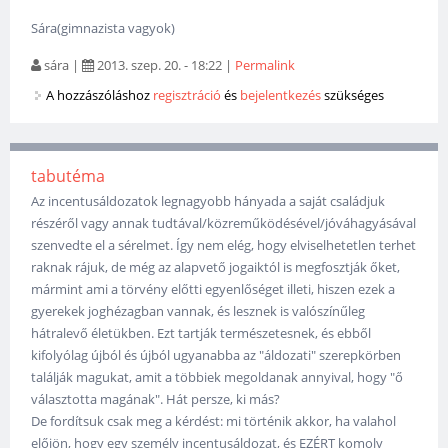
Sára(gimnazista vagyok)
sára
|
2013. szep. 20. - 18:22
|
Permalink
A hozzászóláshoz
regisztráció
és
bejelentkezés
szükséges
tabutéma
Az incentusáldozatok legnagyobb hányada a saját családjuk
részéről vagy annak tudtával/közreműködésével/jóváhagyásával
szenvedte el a sérelmet. Így nem elég, hogy elviselhetetlen terhet
raknak rájuk, de még az alapvető jogaiktól is megfosztják őket,
mármint ami a törvény előtti egyenlőséget illeti, hiszen ezek a
gyerekek joghézagban vannak, és lesznek is valószínűleg
hátralevő életükben. Ezt tartják természetesnek, és ebből
kifolyólag újból és újból ugyanabba az "áldozati" szerepkörben
találják magukat, amit a többiek megoldanak annyival, hogy "ő
választotta magának". Hát persze, ki más?
De fordítsuk csak meg a kérdést: mi történik akkor, ha valahol
előjön, hogy egy személy incentusáldozat, és EZÉRT komoly