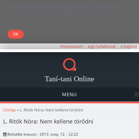
Kedves Olvasó! Weboldalunk böngészésével Ön elfogadja, hogy a
felhasználói élmény javítása céljából cookie-kat használunk.
Köszönjük!
Impresszum
Jogi nyilatkozat
A logóról
Taní-tani Online
MENU
Jelenlegi hely
Címlap
» L. Ritók Nóra: Nem kellene törődni
L. Ritók Nóra: Nem kellene törődni
Beküldte
knauszi
- 2013. szep. 12. - 22:22