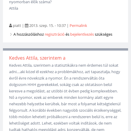
nyomorban élők száma?
Attila
piatt
|
2013. szep. 15. - 10:37
|
Permalink
A hozzászóláshoz
regisztráció
és
bejelentkezés
szükséges
Kedves Attila, szerintem a
Kedves Attila, szerintem a statisztikákra nem érdemes túl sokat
adni....aki közel él ezekhez a problémákhoz, azt tapasztalja, hogy
évről évre növekszik a nyomor. Én a rendszerváltás óta
dolgozom HHH gyerekekkel, sokáig csak az oktatáson belül
keresve a megoldást, az utóbbi öt évben pedig komplexebben.
Nő a nyomor, ezek az emberek minden kormány alatt egyre
nehezebb helyzetbe kerültek, bár most a folyamat kétségtelenül
felgyorsult. A korábbi években nagyobb szociális érzékenységgel,
több módon lehetett próbálkozni a rendszeren belül is, erre az
lehetőséget adott. Lehet, ezekben voltak indítások, de nem
tudtak hathatós megoldást adni, konzerválták, de nem