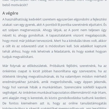
belső motivációt?
A végére
A használhatóság kedvéért szeretem egyszerűen elgondolni a fejlesztési
utakat: van egy gyerek, akit A pontból B pontba szeretnénk eljuttatni. És
ezt szépen megtervezzük. Ahogy látjuk, az A pont nem teljesen úgy
nézett ki, ahogy gondoltuk. A tapasztalataink viszont megalapozzák,
hogy most már jobban tervezzünk. Mert ha a kiindulás téves volt, akkor
a célt és az odavezető utat is módosítani kell. Sok adalékot kaptunk
tehát ahhoz, hogy mik lehetnek a feladataink, és hogy ezeket hogyan
tudjuk megvalósítani.
Már folynak az előkészületek. Próbálunk fejlődni, szeretnénk, ha az
önkéntes csapat is kicsit jobban hasonlítana egy szervezetre, ha az
ötleteink tényleg megvalósulnának, és ha valamilyen módon mérhető
eredményekhez jutnánk, amik megerősítenék, vagy éppen jeleznék,
hogy hol vannak hibák a munkánkban. Szerencsére sokfelől kapunk
segítséget. Az önkéntes munkával kapcsolatos dilemmáimról már írtam,
ami alapján meg is kerestek, és közös gondolkodásba tudtunk kezdeni.
De fontos kiemelnem azt is, hogy az online tanulástámogatás
kidolgozásához is sikerült szakértőket megmozdítanunk, ami legalábbis