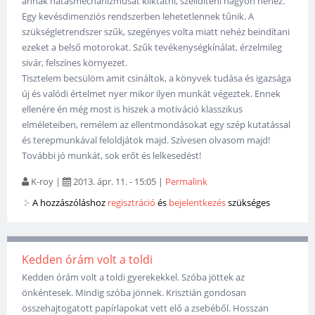
annak hatásmechanizmusát kiiktatni, szelidíteni nagyon nehéz.
Egy kevésdimenziós rendszerben lehetetlennek tűnik. A
szükségletrendszer szűk, szegényes volta miatt nehéz beindítani
ezeket a belső motorokat. Szűk tevékenységkínálat, érzelmileg
sivár, felszínes környezet.
Tisztelem becsülöm amit csináltok, a könyvek tudása és igazsága
új és valódi értelmet nyer mikor ilyen munkát végeztek. Ennek
ellenére én még most is hiszek a motiváció klasszikus
elméleteiben, remélem az ellentmondásokat egy szép kutatással
és terepmunkával feloldjátok majd. Szívesen olvasom majd!
További jó munkát, sok erőt és lelkesedést!
K-roy
|
2013. ápr. 11. - 15:05
|
Permalink
A hozzászóláshoz
regisztráció
és
bejelentkezés
szükséges
Kedden órám volt a toldi
Kedden órám volt a toldi gyerekekkel. Szóba jöttek az
önkéntesek. Mindig szóba jönnek. Krisztián gondosan
összehajtogatott papírlapokat vett elő a zsebéből. Hosszan