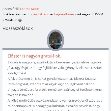
A szerzőről:
Lencse Máté
A hozzászóláshoz
regisztráció
és
bejelentkezés
szükséges
15534
olvasás
Hozzászólások
Először is nagyon gratulálok.
Először is nagyon gratulálok. Jó a kezdeményezés, eleve nagyon
jó az ügy és jó az ahogy fejlődésre való igénnyel, lelkesen teszitek
a dolgotokat.
A felvetéseiden én is sokat gondolkoztam, az idézett Knausz
Imre dolgozat, szerintem az egyik legjobb, legközérthetőbb
anyag a témában. Az érték, nemérték, szükséglet területén kéne
tovább kutakodni.
A külső motivációs eszközrendszer olyan észrevétlenül szövi át a
mindennapokat, a pedagógiai kultúrát, a családi nevelést, hogy