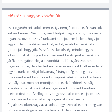
először is nagyon köszönjük
csak egyetérteni tudok, mert ez így nem jó. éppen ezért van sok
kétség bennem/bennünk, mert tudjuk meg érezzük, hogy néha
olyan eszközökhöz nyúlunk, ami nem jó. nem kellene, hogy jó
legyen. de működik és segít. olyan folyamatokat, amikről azt
gondoljuk, hogy jók. és ez furcsa kettősség. minden egyes
alkalommal látunk pozitív éppen ezért bízató jeleket, amikor a
játék önmagában elég a bevonódásra, kérik, játsszák, ami
nagyon fontos, de a háttérben (talán egyre inkább ott és ez lehet
egy nekünk tetsző, jó folyamat, jó irány) még mindig ott van,
hogy azért mert kapunk csokit, kapunk játékot, be kell tartani a
szabályokat, mert azt mondják, stb. ezek érződnek, sokáig
érződni is fognak, de közben nagyon sok mindent tanulnak.
eleinte kicsit nehéz elfogadni, hogy azzal ültetem le a játékhoz,
hogy csak az kap csokit a nap végén, aki részt vesz a
foglalkozásokon, vagy az a tudat, hogy azért ül le, mert meg van
tiltva a számítógépezés… de ha ezen túllépünk és arra