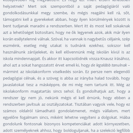
helyzetnek? Mert sok szempontból a saját pedagógiáról való
gondolkodásunkkal megy szembe, és mégis reagálni kell rá, sőt,
támogatni kell a gyerekeket abban, hogy ilyen körülmények között is
bent tudjanak maradni a rendszerben. Mert itt és most kell sokaknak
azt a lehetőséget biztosítani, hogy ne ők legyenek azok, akik már ilyen
korán esélytelenné válnak. Szóval, ha vannak is nagybetűs céljaink, szép
eszméink, esetleg még utakat is tudnánk ezekhez, sokszor kell
használnunk zárójeleket, és kell elővennünk még iskolán kívül is az
iskola mindennapjait. És akkor itt kapcsolódnék vissza Knausz írásához,
ahol azt a sokat hangozatott érvet emeli ki, hogy
de legalább tanulnak
–
mármint az iskolakonform viselkedés során. Ez persze nem elegendő
pedagógiai célnak, és a szöveg is abba az irányba halad tovább, hogy
javaslatokat tesz a másképpre, de mi még nem tartunk itt. Még az
iskolakonform magatartás sincs sehol. És gondolhatjuk azt, hogy a
rendszer így nem jó, nekünk mégis el kell érnünk, hogy ebben a
rendszerben javítsuk az osztályzatokat. Tisztában vagyok vele, hogy ez
számos oldalról támadható gondolatmenet, mégis vállalom, mert
egyelőre fogalmam sincs, miként lehetne vegyíteni a dolgokat. Hiába
gondolunk fontosnak bizonyos kompetenciákat adott környezetben,
adott személyeknek ahhoz, hogy boldoguljanak, ha a szelekció legfőbb