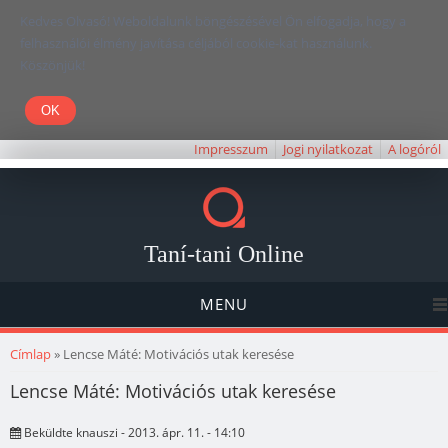
Kedves Olvasó! Weboldalunk böngészésével Ön elfogadja, hogy a
felhasználói élmény javítása céljából cookie-kat használunk.
Köszönjük!
Impresszum
Jogi nyilatkozat
A logóról
Taní-tani Online
MENU
Jelenlegi hely
Címlap
» Lencse Máté: Motivációs utak keresése
Lencse Máté: Motivációs utak keresése
Beküldte
knauszi
- 2013. ápr. 11. - 14:10