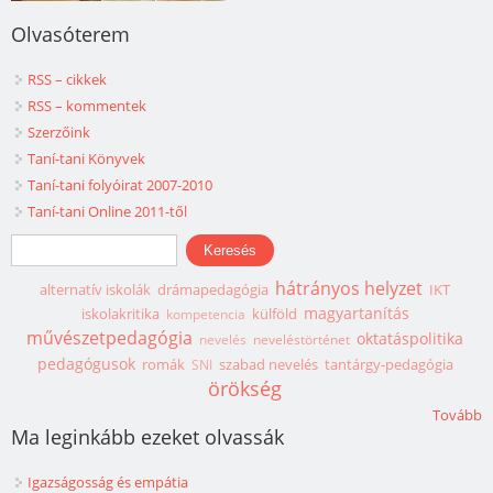
Olvasóterem
RSS – cikkek
RSS – kommentek
Szerzőink
Taní-tani Könyvek
Taní-tani folyóirat 2007-2010
Taní-tani Online 2011-től
Keresés űrlap
Keresés
hátrányos helyzet
alternatív iskolák
drámapedagógia
IKT
magyartanítás
iskolakritika
külföld
kompetencia
művészetpedagógia
oktatáspolitika
nevelés
neveléstörténet
pedagógusok
romák
szabad nevelés
tantárgy-pedagógia
SNI
örökség
Tovább
Ma leginkább ezeket olvassák
Igazságosság és empátia