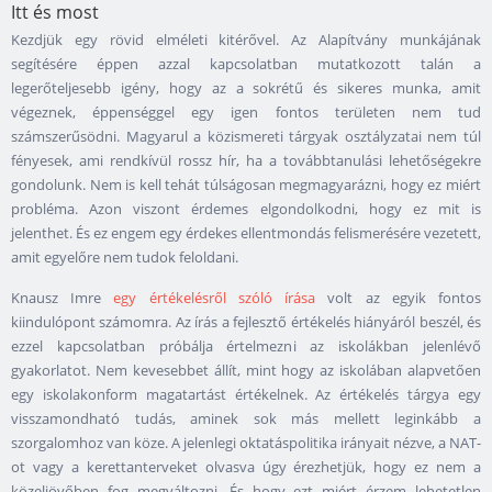
Itt és most
Kezdjük egy rövid elméleti kitérővel. Az Alapítvány munkájának
segítésére éppen azzal kapcsolatban mutatkozott talán a
legerőteljesebb igény, hogy az a sokrétű és sikeres munka, amit
végeznek, éppenséggel egy igen fontos területen nem tud
számszerűsödni. Magyarul a közismereti tárgyak osztályzatai nem túl
fényesek, ami rendkívül rossz hír, ha a továbbtanulási lehetőségekre
gondolunk. Nem is kell tehát túlságosan megmagyarázni, hogy ez miért
probléma. Azon viszont érdemes elgondolkodni, hogy ez mit is
jelenthet. És ez engem egy érdekes ellentmondás felismerésére vezetett,
amit egyelőre nem tudok feloldani.
Knausz Imre
egy értékelésről szóló írása
volt az egyik fontos
kiindulópont számomra. Az írás a fejlesztő értékelés hiányáról beszél, és
ezzel kapcsolatban próbálja értelmezni az iskolákban jelenlévő
gyakorlatot. Nem kevesebbet állít, mint hogy az iskolában alapvetően
egy iskolakonform magatartást értékelnek. Az értékelés tárgya egy
visszamondható tudás, aminek sok más mellett leginkább a
szorgalomhoz van köze. A jelenlegi oktatáspolitika irányait nézve, a NAT-
ot vagy a kerettanterveket olvasva úgy érezhetjük, hogy ez nem a
közeljövőben fog megváltozni. És hogy ezt miért érzem lehetetlen