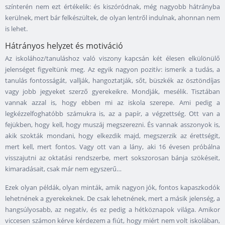
színterén nem ezt értékelik: és kiszóródnak, még nagyobb hátrányba
kerülnek, mert bár felkészültek, de olyan lentről indulnak, ahonnan nem
is lehet.
Hátrányos helyzet és motiváció
Az iskolához/tanuláshoz való viszony kapcsán két élesen elkülönülő
jelenséget figyeltünk meg. Az egyik nagyon pozitív: ismerik a tudás, a
tanulás fontosságát, vallják, hangoztatják, sőt, büszkék az ösztöndíjas
vagy jobb jegyeket szerző gyerekeikre. Mondják, mesélik. Tisztában
vannak azzal is, hogy ebben mi az iskola szerepe. Ami pedig a
legkézzelfoghatóbb számukra is, az a papír, a végzettség. Ott van a
fejükben, hogy kell, hogy muszáj megszerezni. És vannak asszonyok is,
akik szokták mondani, hogy elkezdik majd, megszerzik az érettségit,
mert kell, mert fontos. Vagy ott van a lány, aki 16 évesen próbálna
visszajutni az oktatási rendszerbe, mert sokszorosan bánja szökéseit,
kimaradásait, csak már nem egyszerű…
Ezek olyan példák, olyan minták, amik nagyon jók, fontos kapaszkodók
lehetnének a gyerekeknek. De csak lehetnének, mert a másik jelenség, a
hangsúlyosabb, az negatív, és ez pedig a hétköznapok világa. Amikor
viccesen számon kérve kérdezem a fiút, hogy miért nem volt iskolában,