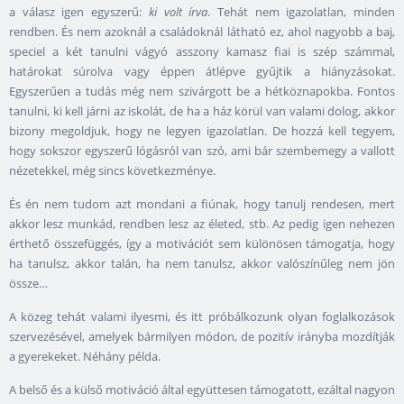
a válasz igen egyszerű:
ki volt írva
. Tehát nem igazolatlan, minden
rendben. És nem azoknál a családoknál látható ez, ahol nagyobb a baj,
speciel a két tanulni vágyó asszony kamasz fiai is szép számmal,
határokat súrolva vagy éppen átlépve gyűjtik a hiányzásokat.
Egyszerűen a tudás még nem szivárgott be a hétköznapokba. Fontos
tanulni, ki kell járni az iskolát, de ha a ház körül van valami dolog, akkor
bizony megoldjuk, hogy ne legyen igazolatlan. De hozzá kell tegyem,
hogy sokszor egyszerű lógásról van szó, ami bár szembemegy a vallott
nézetekkel, még sincs következménye.
És én nem tudom azt mondani a fiúnak, hogy tanulj rendesen, mert
akkor lesz munkád, rendben lesz az életed, stb. Az pedig igen nehezen
érthető összefüggés, így a motivációt sem különösen támogatja, hogy
ha tanulsz, akkor talán, ha nem tanulsz, akkor valószínűleg nem jön
össze…
A közeg tehát valami ilyesmi, és itt próbálkozunk olyan foglalkozások
szervezésével, amelyek bármilyen módon, de pozitív irányba mozdítják
a gyerekeket. Néhány példa.
A belső és a külső motiváció által együttesen támogatott, ezáltal nagyon