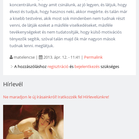
koncentrálunk, hogy amit csinálunk, az jó legyen, és látjuk, hogy
élvezi és tudjuk, hogy hasznos neki, akkor megérte. és talán már
a kisebb testvérei, akik most sok mindenben nem tudnak részt
venni, de látják ezeket a másféle viselkedéseket, másféle
tevékenységeket és nem tudatosítják, hogy külső motivációs
tényezők segítik, szóval talán majd ők már nagyon mások
tudnak lenni. meglátjuk.
matelencse
|
2013. ápr. 12. - 11:41
|
Permalink
A hozzászóláshoz
regisztráció
és
bejelentkezés
szükséges
Hírlevél
Ne maradjon le új írásainkról! Iratkozzék fel Hírlevelünkre!