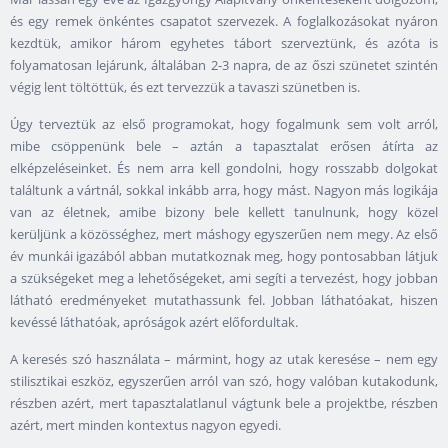
és egy remek önkéntes csapatot szervezek. A foglalkozásokat nyáron
kezdtük, amikor három egyhetes tábort szerveztünk, és azóta is
folyamatosan lejárunk, általában 2-3 napra, de az őszi szünetet szintén
végig lent töltöttük, és ezt tervezzük a tavaszi szünetben is.
Úgy terveztük az első programokat, hogy fogalmunk sem volt arról,
mibe csöppenünk bele – aztán a tapasztalat erősen átírta az
elképzeléseinket. És nem arra kell gondolni, hogy rosszabb dolgokat
találtunk a vártnál, sokkal inkább arra, hogy mást. Nagyon más logikája
van az életnek, amibe bizony bele kellett tanulnunk, hogy közel
kerüljünk a közösséghez, mert máshogy egyszerűen nem megy. Az első
év munkái igazából abban mutatkoznak meg, hogy pontosabban látjuk
a szükségeket meg a lehetőségeket, ami segíti a tervezést, hogy jobban
látható eredményeket mutathassunk fel. Jobban láthatóakat, hiszen
kevéssé láthatóak, apróságok azért előfordultak.
A keresés szó használata – mármint, hogy az utak keresése – nem egy
stilisztikai eszköz, egyszerűen arról van szó, hogy valóban kutakodunk,
részben azért, mert tapasztalatlanul vágtunk bele a projektbe, részben
azért, mert minden kontextus nagyon egyedi.