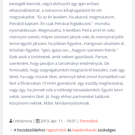
keresgélt bennük, végül elúhozott egy igen erősen
elhasználódottat, a sokszoros kihajtogatástól itt-ott
megszakadtat. "Ez az én levelem. Ha akarod, megmutatom.
Petrától kaptam. Én csak Petrával foglalkozok." -mondta
nyomatékosan. Megmutatta. A levélben Petra arról írt neki,
mennyire szereti, milyen szívesen játszik vele, és mennyivel jobb
lenne együtt játszani, ha jobban figyelne...Hangosan olvastam el.
Krisztián figyelte. "Igen, igaza van....Nagyon szeretem Petrát."
Ezek azok a történetek, amik nekem igazolások. Persze,
szeretném, hogy javuljon a tanulmányi eredményük. De
fontosabb, hogy szegregátumból integrációról beszélni, csak úgy
lehet, ha vagy visszük őket, amennyit lehet (most Komádiból van
fent a fővárosban 15 HHH gyerekünk. egy osztály meghívására),
vagy úgy, ha jönnek oda a többségi társadalomból. Együtt lenni
velük, szeretni őket. Jó, hogy ehhez partnereket találunk.
Köszönöm nektek, Máté. Mindannyiótoknak.
l.ritoknora
|
2013. ápr. 11. - 19:31
|
Permalink
A hozzászóláshoz
regisztráció
és
bejelentkezés
szükséges