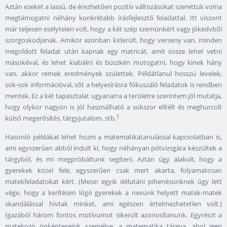
Aztán ezeket a lassú, de érezhetően pozitív változásokat szerettük volna
megtámogatni néhány konkrétabb írásfejlesztő feladattal. Itt viszont
már teljesen esélytelen volt, hogy a két szép szemünkért vagy jókedvből
szorgoskodjanak. Amikor azonban kiderült, hogy verseny van, minden
megoldott feladat után kapnak egy matricát, amit össze lehet vetni
másokéval, és lehet kiabálni és büszkén mutogatni, hogy kinek hány
van, akkor remek eredmények születtek. Példátlanul hosszú levelek,
sok-sok információval, sőt a helyesírásra fókuszáló feladatok is rendben
mentek. Ez a két tapasztalat ugyanarra a területre szerintem jól mutatja,
hogy olykor nagyon is jól használható a sokszor elítélt és meghurcolt
1
külső megerősítés, tárgyjutalom, stb.
Hasonló példákat lehet hozni a matematikatanulással kapcsolatban is,
ami egyszerűen abból indult ki, hogy néhányan pótvizsgára készültek a
tárgyból, és mi megpróbáltunk segíteni. Aztán úgy alakult, hogy a
gyerekek közel fele, egyszerűen csak mert akarta, folyamatosan
matekfeladatokat kért. (Mese: egyik délutáni pihenésünknek úgy lett
vége, hogy a kerítésen lógó gyerekek a nevünk helyett matek-matek
skandálással hívtak minket, ami egészen értelmezhetetlen volt.)
Igazából három fontos motívumot sikerült azonosítanunk. Egyrészt a
matekozó önkénteseink személye, a matematika tárgya, ahol igen