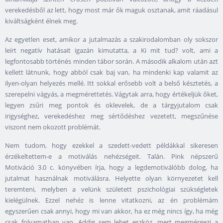
verekedésből az lett, hogy most már ők maguk osztanak, amit ráadásul
kiváltságként élnek meg.
Az egyetlen eset, amikor a jutalmazás a szakirodalomban oly sokszor
leírt negatív hatásait igazán kimutatta, a Ki mit tud? volt, ami a
legfontosabb történés minden tábor során. A második alkalom után azt
kellett látnunk, hogy abból csak baj van, ha mindenki kap valamit az
ilyen-olyan helyezés mellé. Itt sokkal erősebb volt a belső késztetés, a
szerepelni vágyás, a megmérettetés. Vágytak arra, hogy értékeljük őket,
legyen zsűri meg pontok és oklevelek, de a tárgyjutalom csak
irigységhez, verekedéshez meg sértődéshez vezetett, megszűnése
viszont nem okozott problémát.
Nem tudom, hogy ezekkel a szedett-vedett példákkal sikeresen
érzékeltettem-e a motiválás nehézségeit. Talán. Pink népszerű
Motiváció 3.0 c. könyvében írja, hogy a legdemotiválóbb dolog, ha
jutalmat használnak motiválásra. Helyette olyan környezetet kell
teremteni, melyben a velünk született pszichológiai szükségletek
kielégülnek. Ezzel nehéz is lenne vitatkozni, az én problémám
egyszerűen csak annyi, hogy mi van akkor, ha ez még nincs így, ha még
csak folyamatban van. Addig sem lehet eszköz, mert megmérgezi a