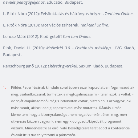
nevelés pedagógiájához
. Educatio, Budapest.
L. Ritók Nóra (2012): Felsőoktatás és hátrányos helyzet.
Taní-tani Online
.
L. Ritók Nóra (2013): Motivációs színterek.
Taní-tani Online
.
Lencse Máté (2012): Kipörgetel?!
Taní-tani Online
.
Pink, Daniel H. (2010):
Motiváció 3.0 – Ösztönzés másképp
. HVG Kiadó,
Budapest.
Ranschburg Jenő (2012):
Eltévedt gyerekek
. Saxum Kiadó, Budapest.
1.
Földes Petra írásának kiinduló sorai éppen ezzel kapcsolatban fogalmazódtak
meg. Szabadkozásnak tűnhettek a megfogalmazásaim – talán azok is voltak –,
de saját alapállásomból mégis indokoltak voltak, hiszen én is az vagyok, aki
mást tanult, akinek eddigi tapasztalatai mást mutattak. Ráadásul már
kiemeltem, hogy a bizonytalanságot nem negatívumként élem meg, mert
útkeresés közben vagyunk, nem egy kidolgozott/kipróbált programot
viszünk. Mindenesetre az erről való beszélgetésre teret adott a konferencia,
és akár itt is tud folytatódni a párbeszéd.