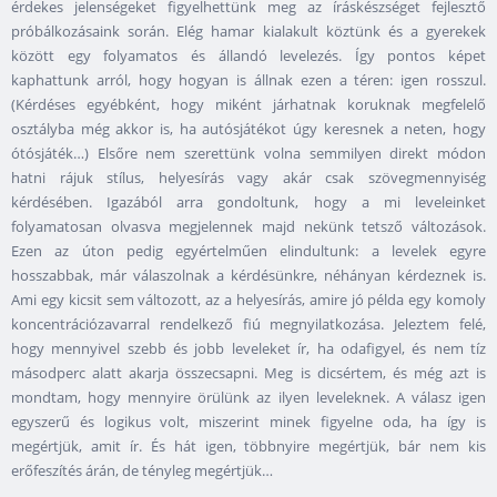
érdekes jelenségeket figyelhettünk meg az íráskészséget fejlesztő
próbálkozásaink során. Elég hamar kialakult köztünk és a gyerekek
között egy folyamatos és állandó levelezés. Így pontos képet
kaphattunk arról, hogy hogyan is állnak ezen a téren: igen rosszul.
(Kérdéses egyébként, hogy miként járhatnak koruknak megfelelő
osztályba még akkor is, ha autósjátékot úgy keresnek a neten, hogy
ótósjáték…) Elsőre nem szerettünk volna semmilyen direkt módon
hatni rájuk stílus, helyesírás vagy akár csak szövegmennyiség
kérdésében. Igazából arra gondoltunk, hogy a mi leveleinket
folyamatosan olvasva megjelennek majd nekünk tetsző változások.
Ezen az úton pedig egyértelműen elindultunk: a levelek egyre
hosszabbak, már válaszolnak a kérdésünkre, néhányan kérdeznek is.
Ami egy kicsit sem változott, az a helyesírás, amire jó példa egy komoly
koncentrációzavarral rendelkező fiú megnyilatkozása. Jeleztem felé,
hogy mennyivel szebb és jobb leveleket ír, ha odafigyel, és nem tíz
másodperc alatt akarja összecsapni. Meg is dicsértem, és még azt is
mondtam, hogy mennyire örülünk az ilyen leveleknek. A válasz igen
egyszerű és logikus volt, miszerint minek figyelne oda, ha így is
megértjük, amit ír. És hát igen, többnyire megértjük, bár nem kis
erőfeszítés árán, de tényleg megértjük…