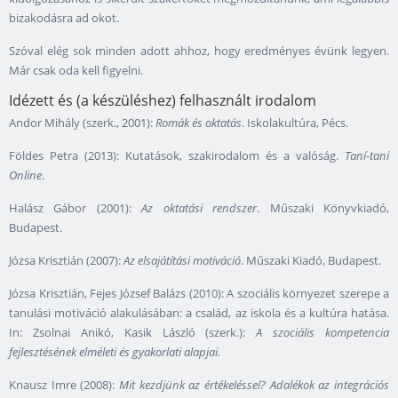
bizakodásra ad okot.
Szóval elég sok minden adott ahhoz, hogy eredményes évünk legyen.
Már csak oda kell figyelni.
Idézett és (a készüléshez) felhasznált irodalom
Andor Mihály (szerk., 2001):
Romák és oktatás
. Iskolakultúra, Pécs.
Földes Petra (2013): Kutatások, szakirodalom és a valóság.
Taní-tani
Online
.
Halász Gábor (2001):
Az oktatási rendszer
. Műszaki Könyvkiadó,
Budapest.
Józsa Krisztián (2007):
Az elsajátítási motiváció
. Műszaki Kiadó, Budapest.
Józsa Krisztián, Fejes József Balázs (2010): A szociális környezet szerepe a
tanulási motiváció alakulásában: a család, az iskola és a kultúra hatása.
In: Zsolnai Anikó, Kasik László (szerk.):
A szociális kompetencia
fejlesztésének elméleti és gyakorlati alapjai.
Knausz Imre (2008):
Mit kezdjünk az értékeléssel? Adalékok az integrációs