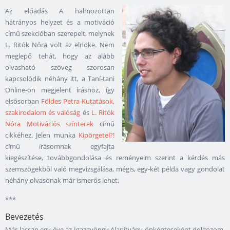
Az előadás A halmozottan
hátrányos helyzet és a motiváció
című szekcióban szerepelt, melynek
L. Ritók Nóra volt az elnöke. Nem
meglepő tehát, hogy az alább
olvasható szöveg szorosan
kapcsolódik néhány itt, a Taní-tani
Online-on megjelent íráshoz, így
elsősorban
Földes Petra Kutatások,
szakirodalom és valóság
és
L. Ritók
Nóra Motivációs színterek
című
cikkéhez. Jelen munka
Kipörgetel?!
című írásomnak egyfajta
kiegészítése, továbbgondolása és reményeim szerint a kérdés más
szemszögekből való megvizsgálása, mégis, egy-két példa vagy gondolat
néhány olvasónak már ismerős lehet.
***
Bevezetés
Már lassan egy éve az Igazgyöngy Alapítvány önkénteseként dolgozom,