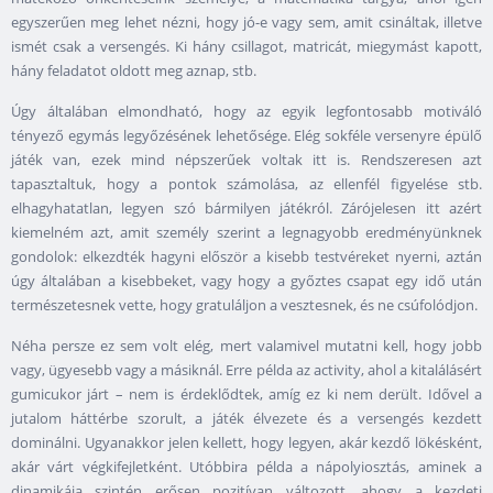
egyszerűen meg lehet nézni, hogy jó-e vagy sem, amit csináltak, illetve
ismét csak a versengés. Ki hány csillagot, matricát, miegymást kapott,
hány feladatot oldott meg aznap, stb.
Úgy általában elmondható, hogy az egyik legfontosabb motiváló
tényező egymás legyőzésének lehetősége. Elég sokféle versenyre épülő
játék van, ezek mind népszerűek voltak itt is. Rendszeresen azt
tapasztaltuk, hogy a pontok számolása, az ellenfél figyelése stb.
elhagyhatatlan, legyen szó bármilyen játékról. Zárójelesen itt azért
kiemelném azt, amit személy szerint a legnagyobb eredményünknek
gondolok: elkezdték hagyni először a kisebb testvéreket nyerni, aztán
úgy általában a kisebbeket, vagy hogy a győztes csapat egy idő után
természetesnek vette, hogy gratuláljon a vesztesnek, és ne csúfolódjon.
Néha persze ez sem volt elég, mert valamivel mutatni kell, hogy jobb
vagy, ügyesebb vagy a másiknál. Erre példa az activity, ahol a kitalálásért
gumicukor járt – nem is érdeklődtek, amíg ez ki nem derült. Idővel a
jutalom háttérbe szorult, a játék élvezete és a versengés kezdett
dominálni. Ugyanakkor jelen kellett, hogy legyen, akár kezdő lökésként,
akár várt végkifejletként. Utóbbira példa a nápolyiosztás, aminek a
dinamikája szintén erősen pozitívan változott, ahogy a kezdeti