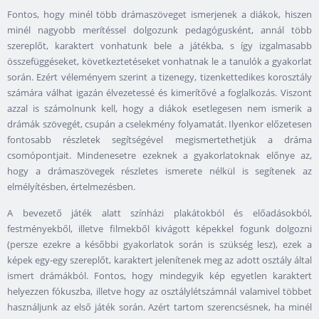
Fontos, hogy minél több drámaszöveget ismerjenek a diákok, hiszen
minél nagyobb merítéssel dolgozunk pedagógusként, annál több
szereplőt, karaktert vonhatunk bele a játékba, s így izgalmasabb
összefüggéseket, következtetéseket vonhatnak le a tanulók a gyakorlat
során. Ezért véleményem szerint a tizenegy, tizenkettedikes korosztály
számára válhat igazán élvezetessé és kimerítővé a foglalkozás. Viszont
azzal is számolnunk kell, hogy a diákok esetlegesen nem ismerik a
drámák szövegét, csupán a cselekmény folyamatát. Ilyenkor előzetesen
fontosabb részletek segítségével megismertethetjük a dráma
csomópontjait. Mindenesetre ezeknek a gyakorlatoknak előnye az,
hogy a drámaszövegek részletes ismerete nélkül is segítenek az
elmélyítésben, értelmezésben.
A bevezető játék alatt színházi plakátokból és előadásokból,
festményekből, illetve filmekből kivágott képekkel fogunk dolgozni
(persze ezekre a későbbi gyakorlatok során is szükség lesz), ezek a
képek egy-egy szereplőt, karaktert jelenítenek meg az adott osztály által
ismert drámákból. Fontos, hogy mindegyik kép egyetlen karaktert
helyezzen fókuszba, illetve hogy az osztálylétszámnál valamivel többet
használjunk az első játék során. Azért tartom szerencsésnek, ha minél