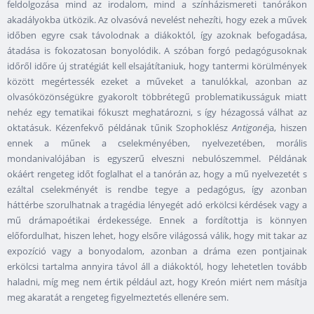
feldolgozása mind az irodalom, mind a színházismereti tanórákon
akadályokba ütközik. Az olvasóvá nevelést nehezíti, hogy ezek a művek
időben egyre csak távolodnak a diákoktól, így azoknak befogadása,
átadása is fokozatosan bonyolódik. A szóban forgó pedagógusoknak
időről időre új stratégiát kell elsajátítaniuk, hogy tantermi körülmények
között megértessék ezeket a műveket a tanulókkal, azonban az
olvasóközönségükre gyakorolt többrétegű problematikusságuk miatt
nehéz egy tematikai fókuszt meghatározni, s így hézagossá válhat az
oktatásuk. Kézenfekvő példának tűnik Szophoklész
Antigoné
ja, hiszen
ennek a műnek a cselekményében, nyelvezetében, morális
mondanivalójában is egyszerű elveszni nebulószemmel. Példának
okáért rengeteg időt foglalhat el a tanórán az, hogy a mű nyelvezetét s
ezáltal cselekményét is rendbe tegye a pedagógus, így azonban
háttérbe szorulhatnak a tragédia lényegét adó erkölcsi kérdések vagy a
mű drámapoétikai érdekessége. Ennek a fordítottja is könnyen
előfordulhat, hiszen lehet, hogy elsőre világossá válik, hogy mit takar az
expozíció vagy a bonyodalom, azonban a dráma ezen pontjainak
erkölcsi tartalma annyira távol áll a diákoktól, hogy lehetetlen tovább
haladni, míg meg nem értik például azt, hogy Kreón miért nem másítja
meg akaratát a rengeteg figyelmeztetés ellenére sem.