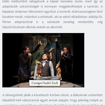
több médiumból válogatunk a képek keresése során, mert így az
adaptációk sokszínűségét is könnyen megjeleníthetjük a tanórán. A
képeken érdemes feltüntetni egyrészt a konkrét drámaszövegben lévő
karakter nevét, másrészt a színészét, aki az adott előadásban alakítja őt,
filmes adaptációnál is a színészét (esetleg rendezőét), míg
képzőművészeti alkotás esetén az alkotóét.
A ráhangolódó játék a következő: körben ülünk, a diákoknak a kiterített
képekből kell választaniuk egyet annak alapján, hogy jelenleg melyik az