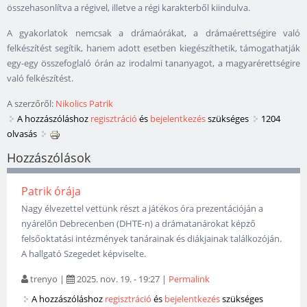
összehasonlítva a régivel, illetve a régi karakterből kiindulva.
A gyakorlatok nemcsak a drámaórákat, a drámaérettségire való
felkészítést segítik, hanem adott esetben kiegészíthetik, támogathatják
egy-egy összefoglaló órán az irodalmi tananyagot, a magyarérettségire
való felkészítést.
A szerzőről:
Nikolics Patrik
A hozzászóláshoz
regisztráció
és
bejelentkezés
szükséges
1204
olvasás
Hozzászólások
Patrik órája
Nagy élvezettel vettünk részt a játékos óra prezentációján a
nyárelőn Debrecenben (DHTE-n) a drámatanárokat képző
felsőoktatási intézmények tanárainak és diákjainak találkozóján.
A hallgató Szegedet képviselte.
trenyo
|
2025. nov. 19. - 19:27
|
Permalink
A hozzászóláshoz
regisztráció
és
bejelentkezés
szükséges