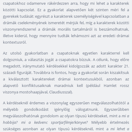
csapatokhoz odamenve rákérdezzen arra, hogy mi lehet a karakterek
közötti kapcsolat. Ez a gyakorlat alapvetően két szinten méri fel a
gyerekek tudását: egyrészt a karakterek személyiségével kapcsolatban a
drámák cselekményének ismeretét mérjük fel, míg a karakterek közötti
viszonyrendszerrel a drámák morális tartalmáról is beszámolhatnak,
illetve kiderül, hogy mennyire tudták lehámozni azt az eredeti drámai
kontextusról.
Az utolsó gyakorlatban a csapatoknak egyetlen karakterrel kell
dolgozniuk, a választás jogát a csapatokra bízzuk. A célunk, hogy előre
megadott, iránymutató kérdésekkel kidolgozzák az adott karakter 21.
századi figuráját. Továbbra is fontos, hogy a gyakorlat során kiszakítsuk
a kiválasztott karaktereket drámai kontextusukból, azonban az
alapvető konfliktusaiknak maradniuk kell (például Hamlet rossz
viszonya mostohaapjával, Claudiusszal).
A kérdéseknél érdemes a viszonylag egyszerűen megválaszolhatótól a
mélyebb gondolkodást igénylőig válogatnunk. Egyszerűbben
megválaszolhatónak gondolom az olyan típusú kérdéseket, mint a
mi a
hobbija? mi a kedvenc sportja/filmje/könyve?
Mélyebb értelmezés
szükséges azonban az olyan típusú kérdéseknél, mint a
mi lehet a