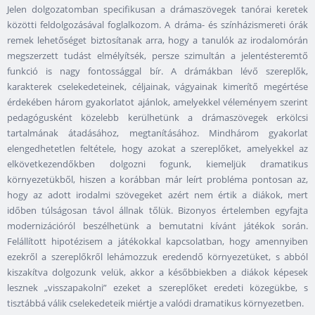
Jelen dolgozatomban specifikusan a drámaszövegek tanórai keretek
közötti feldolgozásával foglalkozom. A dráma- és színházismereti órák
remek lehetőséget biztosítanak arra, hogy a tanulók az irodalomórán
megszerzett tudást elmélyítsék, persze szimultán a jelentésteremtő
funkció is nagy fontossággal bír. A drámákban lévő szereplők,
karakterek cselekedeteinek, céljainak, vágyainak kimerítő megértése
érdekében három gyakorlatot ajánlok, amelyekkel véleményem szerint
pedagógusként közelebb kerülhetünk a drámaszövegek erkölcsi
tartalmának átadásához, megtanításához. Mindhárom gyakorlat
elengedhetetlen feltétele, hogy azokat a szereplőket, amelyekkel az
elkövetkezendőkben dolgozni fogunk, kiemeljük dramatikus
környezetükből, hiszen a korábban már leírt probléma pontosan az,
hogy az adott irodalmi szövegeket azért nem értik a diákok, mert
időben túlságosan távol állnak tőlük. Bizonyos értelemben egyfajta
modernizációról beszélhetünk a bemutatni kívánt játékok során.
Felállított hipotézisem a játékokkal kapcsolatban, hogy amennyiben
ezekről a szereplőkről lehámozzuk eredendő környezetüket, s abból
kiszakítva dolgozunk velük, akkor a későbbiekben a diákok képesek
lesznek „visszapakolni” ezeket a szereplőket eredeti közegükbe, s
tisztábbá válik cselekedeteik miértje a valódi dramatikus környezetben.