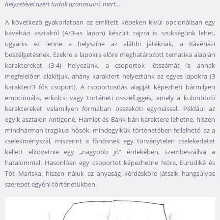
helyzetével azért tudok azonosulni, mert…
A következő gyakorlatban az említett képeken kívül opcionálisan egy
kávéházi asztalról (A/3-as lapon) készült rajzra is szükségünk lehet,
ugyanis ez lenne a helyszíne az alábbi játéknak, a Kávéházi
beszélgetésnek. Ezekre a lapokra előre meghatározott tematika alapján
karaktereket (3-4) helyezünk, a csoportok létszámát is annak
megfelelően alakítjuk, ahány karaktert helyeztünk az egyes lapokra (3
karakter/3 fős csoport). A csoportosítás alapját képezheti bármilyen
emocionális, erkölcsi vagy történeti összefüggés, amely a különböző
karaktereket valamilyen formában összeköti egymással. Például az
egyik asztalon Antigoné, Hamlet és Bánk bán karaktere lehetne, hiszen
mindhárman tragikus hősök, mindegyikük történetében fellelhető az a
cselekményszál, miszerint a főhősnek egy törvénytelen cselekedetet
kellett elkövetnie egy „nagyobb jó” érdekében, szembeszállva a
hatalommal. Hasonlóan egy csoportot képezhetne Nóra, Eurüdiké és
Tót Mariska, hiszen náluk az anyaság kérdésköre játszik hangsúlyos
szerepet egyéni történetükben.