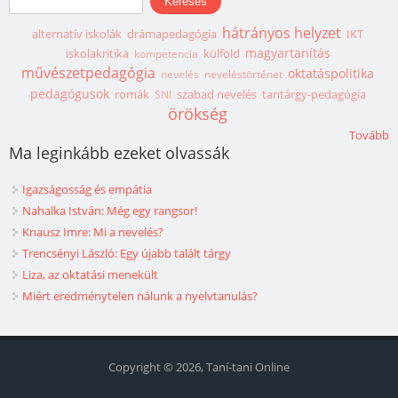
hátrányos helyzet
alternatív iskolák
drámapedagógia
IKT
magyartanítás
iskolakritika
külföld
kompetencia
művészetpedagógia
oktatáspolitika
nevelés
neveléstörténet
pedagógusok
romák
szabad nevelés
tantárgy-pedagógia
SNI
örökség
Tovább
Ma leginkább ezeket olvassák
Igazságosság és empátia
Nahalka István: Még egy rangsor!
Knausz Imre: Mi a nevelés?
Trencsényi László: Egy újabb talált tárgy
Liza, az oktatási menekült
Miért eredménytelen nálunk a nyelvtanulás?
Copyright © 2026, Taní-tani Online