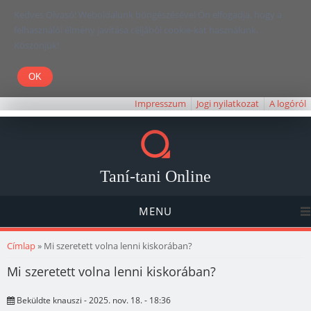
Kedves Olvasó! Weboldalunk böngészésével Ön elfogadja, hogy a
felhasználói élmény javítása céljából cookie-kat használunk.
Köszönjük!
Impresszum
Jogi nyilatkozat
A logóról
Taní-tani Online
MENU
Jelenlegi hely
Címlap
» Mi szeretett volna lenni kiskorában?
Mi szeretett volna lenni kiskorában?
Beküldte
knauszi
- 2025. nov. 18. - 18:36