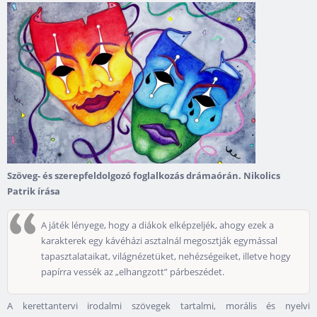
Szöveg- és szerepfeldolgozó foglalkozás drámaórán. Nikolics
Patrik írása
A játék lényege, hogy a diákok elképzeljék, ahogy ezek a
karakterek egy kávéházi asztalnál megosztják egymással
tapasztalataikat, világnézetüket, nehézségeiket, illetve hogy
papírra vessék az „elhangzott” párbeszédet.
A kerettantervi irodalmi szövegek tartalmi, morális és nyelvi