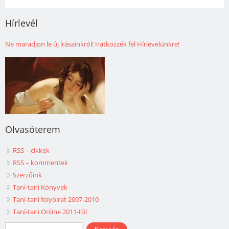
Hírlevél
Ne maradjon le új írásainkról! Iratkozzék fel Hírlevelünkre!
Olvasóterem
RSS – cikkek
RSS – kommentek
Szerzőink
Taní-tani Könyvek
Taní-tani folyóirat 2007-2010
Taní-tani Online 2011-től
Keresés űrlap
Keresés