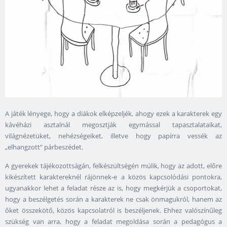
A játék lényege, hogy a diákok elképzeljék, ahogy ezek a karakterek egy
kávéházi asztalnál megosztják egymással tapasztalataikat,
világnézetüket, nehézségeiket, illetve hogy papírra vessék az
„elhangzott” párbeszédet.
A gyerekek tájékozottságán, felkészültségén múlik, hogy az adott, előre
kikészített karaktereknél rájönnek-e a közös kapcsolódási pontokra,
ugyanakkor lehet a feladat része az is, hogy megkérjük a csoportokat,
hogy a beszélgetés során a karakterek ne csak önmagukról, hanem az
őket összekötő, közös kapcsolatról is beszéljenek. Ehhez valószínűleg
szükség van arra, hogy a feladat megoldása során a pedagógus a