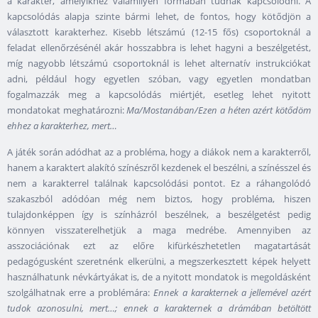
a karakter, amelyikhez valamilyen formában tudnak kapcsolódni. A
kapcsolódás alapja szinte bármi lehet, de fontos, hogy kötődjön a
választott karakterhez. Kisebb létszámú (12-15 fős) csoportoknál a
feladat ellenőrzésénél akár hosszabbra is lehet hagyni a beszélgetést,
míg nagyobb létszámú csoportoknál is lehet alternatív instrukciókat
adni, például hogy egyetlen szóban, vagy egyetlen mondatban
fogalmazzák meg a kapcsolódás miértjét, esetleg lehet nyitott
mondatokat meghatározni:
Ma/Mostanában/Ezen a héten azért kötődöm
ehhez a karakterhez, mert…
A játék során adódhat az a probléma, hogy a diákok nem a karakterről,
hanem a karaktert alakító színészről kezdenek el beszélni, a színésszel és
nem a karakterrel találnak kapcsolódási pontot. Ez a ráhangolódó
szakaszból adódóan még nem biztos, hogy probléma, hiszen
tulajdonképpen így is színházról beszélnek, a beszélgetést pedig
könnyen visszaterelhetjük a maga medrébe. Amennyiben az
asszociációnak ezt az előre kifürkészhetetlen magatartását
pedagógusként szeretnénk elkerülni, a megszerkesztett képek helyett
használhatunk névkártyákat is, de a nyitott mondatok is megoldásként
szolgálhatnak erre a problémára:
Ennek a karakternek a jellemével azért
tudok azonosulni, mert…; ennek a karakternek a drámában betöltött