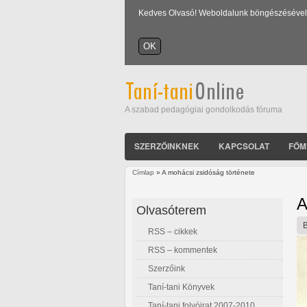
Kedves Olvasó! Weboldalunk böngészésével Ön
A szabad pedagógiai gondolkodás fóruma
SZERZŐINKNEK
KAPCSOLAT
FŐM
Címlap
» A mohácsi zsidóság története
Jelenlegi hely
A
Olvasóterem
RSS – cikkek
RSS – kommentek
Szerzőink
Taní-tani Könyvek
Taní-tani folyóirat 2007-2010