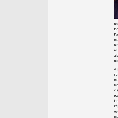
ho
főr
Ka
me
hi
el
al
né
A 
so
ma
ma
vi
pa
ta
ké
ny
me