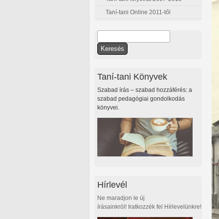
Taní-tani Online 2011-től
Keresés
Keresés űrlap
Taní-tani Könyvek
Szabad írás – szabad hozzáférés: a
szabad pedagógiai gondolkodás
könyvei.
Hírlevél
Ne maradjon le új
írásainkról! Iratkozzék fel Hírlevelünkre!