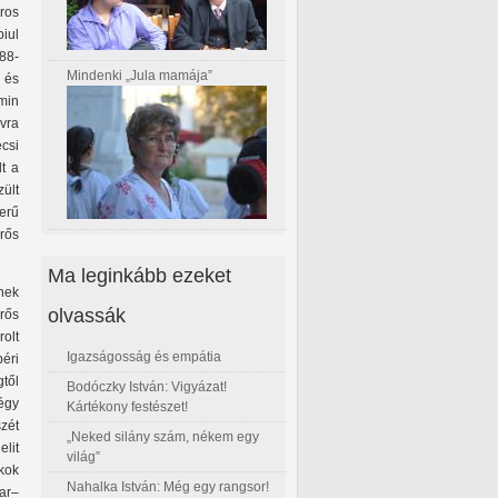
ros
iul
88-
Mindenki „Jula mamája”
 és
min
evra
csi
lt a
zült
erű
rős
Ma leginkább ezeket
nek
olvassák
rős
olt
Igazságosság és empátia
béri
től
Bodóczky István: Vigyázat!
égy
Kártékony festészet!
zét
„Neked silány szám, nékem egy
lit
világ”
kok
Nahalka István: Még egy rangsor!
ar–