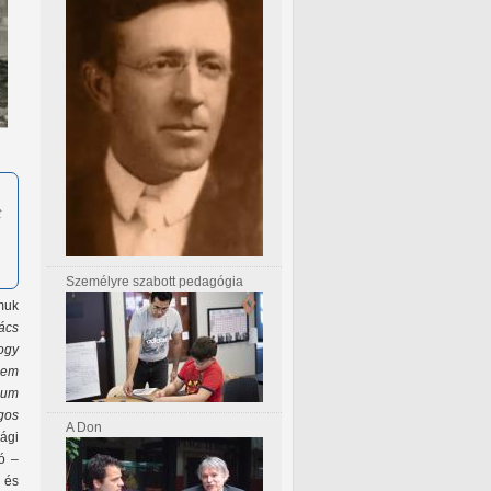
t
Személyre szabott pedagógia
muk
ács
ogy
Nem
gium
gos
A Don
ági
ó –
 és