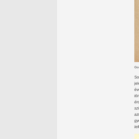
Go
So
je
év
tö
ér
sz
az
gy
le