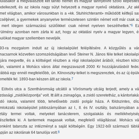
dulásakor a megválasztott két tanító német és magyar tannyelvre szóló képesítés
ndelkezett, és az iskola nagy súlyt helyezett a magyar nyelvű oktatásra. „Az ak
met világban, amikor városunkban is a «kk. Stuhlrichteramt» működött kétfejű sa
csétjével, a gyermekek anyanyelve természetesen szintén német volt már csak az
6
, mert idegen származású szülőikkel csak német nyelven beszélhettek.”
Ez
rülmény azonban nem zárta ki azt, hogy az oktatási nyelv a magyar legyen, é
nulókat magyar szellemben neveljék.
93-ra mozgalom indult az új iskolaépület felépítésére. A közgyűlés a vár
rnacsarnok közvetlen szomszédságában levő Steiner N. János féle telket iskolaép
ljára megvette, és a költséget részben a régi iskolaépület árából, részben kölc
ján, valamint a Mohács város által megszavazott 2000 Kr hozzájárulásból fedez
vábbá egy ennél megfelelőbb, ún. Klinovszky-telket is megszereztek, és az új épül
7
t emelték fel. 1893-ban készen állt az iskola.
 Eötvös utca a Szentháromság utcától a Vörösmarty utcáig terjedt, amely a vá
zdasági „zsidóközpontja” volt. Itt állt a zsinagóga, a zsidó szeretetház, a kántorlaká
idó iskola, valamint több, tehetősebb zsidó polgár háza. A földszintes, dís
mlokzatú iskolaépület jobbszárnyában az I., II. és IV. osztály, balszárnyában a 
ztály termei voltak, melyeket tanácsterem, szolgalakás és mellékhelyisé
észítettek ki. A tantermek magasak voltak, megfelelő világítással. Mohács vá
enként tatarozta az intézményt a saját költségén. Egy 1922-ből származó táblá
8
apján az iskolának 64 tanulója volt.