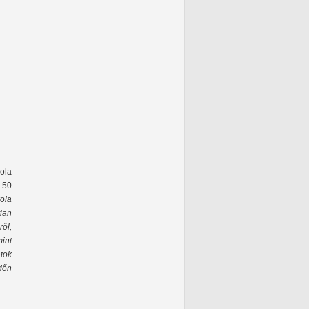
ola
a 50
kola
lan
ől,
mint
tok
dőn