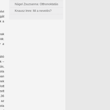
Nágel Zsuzsanna: Otthonoktatás
Knausz Imre: Mi a nevelés?
évi
ogát
k a
anak
kk.
y a
lló
ek –
ás,
kola
ban
tnek
ott
ett
136
 az
ola