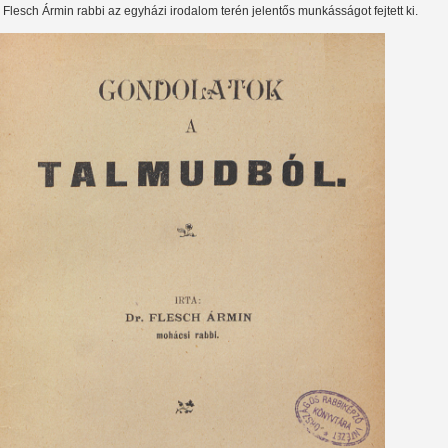
. Flesch Ármin rabbi az egyházi irodalom terén jelentős munkásságot fejtett ki.