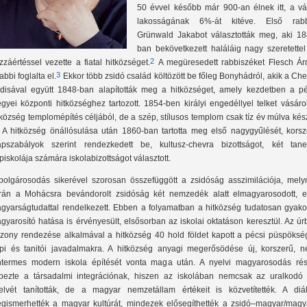
50 évvel később már 900-an élnek itt, a vá
lakosságának 6%-át kitéve. Első rabb
Grünwald Jakabot választották meg, aki 18
ban bekövetkezett haláláig nagy szeretettel
2
zzáértéssel vezette a fiatal hitközséget.
A megüresedett rabbiszéket Flesch Ár
3
abbi foglalta el.
Ekkor több zsidó család költözött be főleg Bonyhádról, akik a Ch
disával együtt 1848-ban alapították meg a hitközséget, amely kezdetben a pé
gyei központi hitközséghez tartozott. 1854-ben királyi engedéllyel telket vásáro
tközség templomépítés céljából, de a szép, stílusos templom csak tíz év múlva kés
. A hitközség önállósulása után 1860-ban tartotta meg első nagygyűlését, korsz
apszabályok szerint rendezkedett be, kultusz-chevra bizottságot, két tane
piskolája számára iskolabizottságot választott.
polgárosodás sikerével szorosan összefüggött a zsidóság asszimilációja, mely
rán a Mohácsra bevándorolt zsidóság két nemzedék alatt elmagyarosodott, e
gyarságtudattal rendelkezett. Ebben a folyamatban a hitközség tudatosan gyakor
gyarosító hatása is érvényesült, elsősorban az iskolai oktatáson keresztül. Az úr
szony rendezése alkalmával a hitközség 40 hold földet kapott a pécsi püspökség
pi és tanitói javadalmakra. A hitközség anyagi megerősödése új, korszerű, n
ntermes modern iskola építését vonta maga után. A nyelvi magyarosodás rés
pezte a társadalmi integrációnak, hiszen az iskolában nemcsak az uralkodó e
elvét tanították, de a magyar nemzetállam értékeit is közvetítették. A diá
gismerhették a magyar kultúrát, mindezek elősegíthették a zsidó–magyar/magy