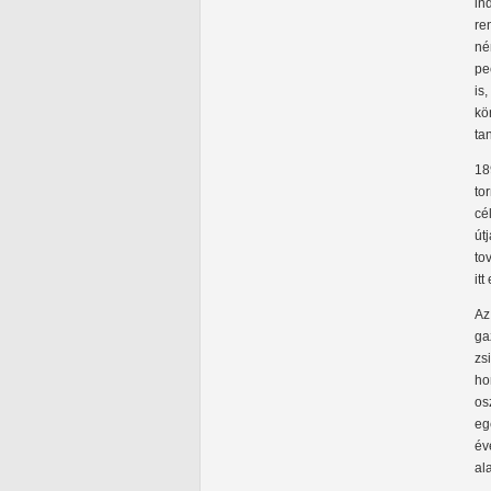
in
re
né
pe
is
kö
ta
18
to
cé
út
to
it
Az
ga
zs
ho
os
eg
év
al