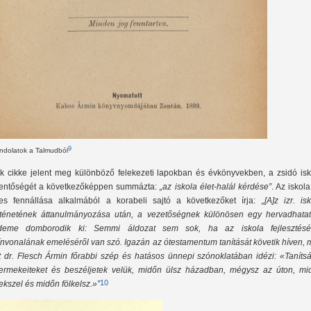
9
ndolatok a Talmudból
k cikke jelent meg különböző felekezeti lapokban és évkönyvekben, a zsidó isk
lentőségét a következőképpen summázta:
„az iskola élet-halál kérdése”
. Az iskol
es fennállása alkalmából a korabeli sajtó a következőket írja:
„[A]z izr. is
rténetének áttanulmányozása után, a vezetőségnek különösen egy hervadhatat
deme domborodik ki: Semmi áldozat sem sok, ha az iskola fejlesztésér
ínvonalának emeléséről van szó. Igazán az ótestamentum tanítását követik híven, 
t dr. Flesch Ármin főrabbi szép és hatásos ünnepi szónoklatában idézi: «Tanítsá
ermekeiteket és beszéljetek velük, midőn ülsz házadban, mégysz az úton, mi
10
fekszel és midőn fölkelsz.»”