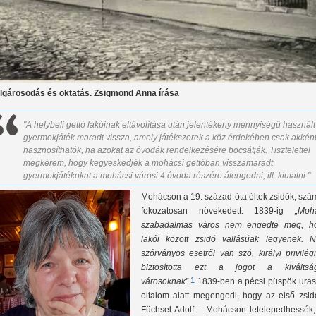
lgárosodás és oktatás. Zsigmond Anna írása
"A helybeli gettó lakóinak eltávolítása után jelentékeny mennyiségű használt
gyermekjáték maradt vissza, amely játékszerek a köz érdekében csak akkén
hasznosíthatók, ha azokat az óvodák rendelkezésére bocsátják.
Tisztelettel
megkérem, hogy kegyeskedjék a mohácsi gettóban visszamaradt
gyermekjátékokat a mohácsi városi 4 óvoda részére átengedni, ill. kiutalni."
Mohácson a 19. század óta éltek zsidók, szá
fokozatosan növekedett. 1839-ig
„Moh
szabadalmas város nem engedte meg, h
lakói között zsidó vallásúak legyenek. 
szórványos esetről van szó, királyi privilé
biztosította ezt a jogot a kiváltsá
1
városoknak”.
1839-ben a pécsi püspök uras
oltalom alatt megengedi, hogy az első zsid
Füchsel Adolf – Mohácson letelepedhessék,