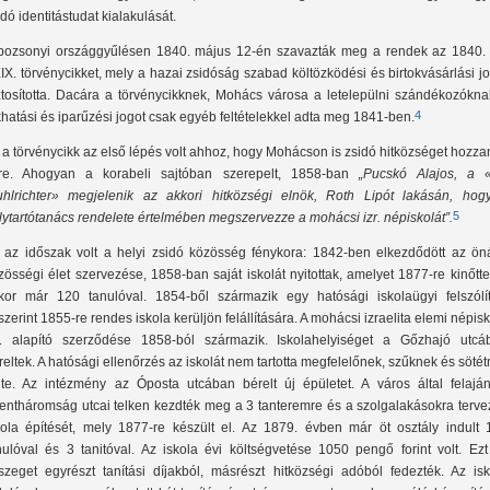
idó identitástudat kialakulását.
pozsonyi országgyűlésen 1840. május 12-én szavazták meg a rendek az 1840. 
IX. törvénycikket, mely a hazai zsidóság szabad költözködési és birtokvásárlási j
ztosította. Dacára a törvénycikknek, Mohács városa a letelepülni szándékozókna
4
khatási és iparűzési jogot csak egyéb feltételekkel adta meg 1841-ben.
 a törvénycikk az első lépés volt ahhoz, hogy Mohácson is zsidó hitközséget hozz
tre. Ahogyan a korabeli sajtóban szerepelt, 1858-ban
„Pucskó Alajos, a «
uhlrichter» megjelenik az akkori hitközségi elnök, Roth Lipót lakásán, hog
5
lytartótanács rendelete értelmében megszervezze a mohácsi izr. népiskolát”.
 az időszak volt a helyi zsidó közösség fénykora: 1842-ben elkezdődött az öná
zösségi élet szervezése, 1858-ban saját iskolát nyitottak, amelyet 1877-re kinőtt
kor már 120 tanulóval. 1854-ből származik egy hatósági iskolaügyi felszólít
szerint 1855-re rendes iskola kerüljön felállítására. A mohácsi izraelita elemi népis
. alapító szerződése 1858-ból származik. Iskolahelyiséget a Gőzhajó utcá
reltek. A hatósági ellenőrzés az iskolát nem tartotta megfelelőnek, szűknek és söté
lte. Az intézmény az Óposta utcában bérelt új épületet. A város által felajánl
entháromság utcai telken kezdték meg a 3 tanteremre és a szolgalakásokra tervez
kola építését, mely 1877-re készült el. Az 1879. évben már öt osztály indult 
nulóval és 3 tanitóval. Az iskola évi költségvetése 1050 pengő forint volt. Ezt
szeget egyrészt tanítási díjakból, másrészt hitközségi adóból fedezték. Az isk