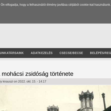
 elfogadja, hogy a felhasználói élmény javítása céljából cookie-kat használunk.
UNKATÁRSAINK
ADATKEZELÉS
CSECSE/BECSE
BELÉPÉS/REG
 mohácsi zsidóság története
By
knauszi
on 2022. okt. 15. - 14:17