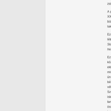
zs
A 
XX
bi
la
Ez
lé
St
he
Ez
kö
ek
mi
ún
bé
vé
Sz
is
ta
ös