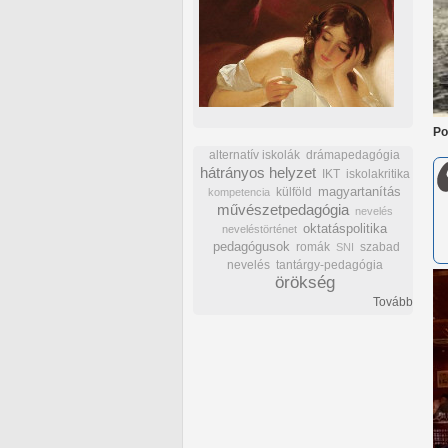
Po
alternatív iskolák
drámapedagógia
hátrányos helyzet
IKT
iskolakritika
külföld
magyartanítás
kompetencia
művészetpedagógia
nevelés
oktatáspolitika
neveléstörténet
pedagógusok
romák
szabad
SNI
nevelés
tantárgy-pedagógia
örökség
Tovább