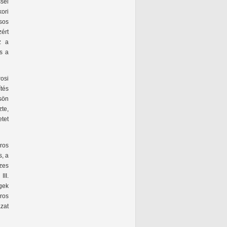
sel
kori
sos
ért
 a
s a
osi
ítés
sön
te,
etet
ros
s, a
zes
III.
gek
ros
zat