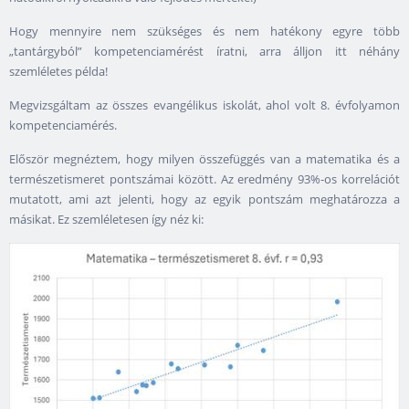
Hogy mennyire nem szükséges és nem hatékony egyre több
„tantárgyból” kompetenciamérést íratni, arra álljon itt néhány
szemléletes példa!
Megvizsgáltam az összes evangélikus iskolát, ahol volt 8. évfolyamon
kompetenciamérés.
Először megnéztem, hogy milyen összefüggés van a matematika és a
természetismeret pontszámai között. Az eredmény 93%-os korrelációt
mutatott, ami azt jelenti, hogy az egyik pontszám meghatározza a
másikat. Ez szemléletesen így néz ki: