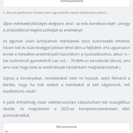
2. ábra (A grafikonon minden pont egy konkrét iskolai telephelyet jelent.)
Olyan méréseket fölösleges elvégezni, ahol – az erős korreláció miatt – amúgy
is jó közelítéssel megbecsülhetjük az eredményt!
Az egymás utáni évfolyamok mérésének sincs különösebb értelme,
hiszen két év különbséggel jobban lehet látni a fejlődést. (Ha ugyanazon
évnek a hetedikes eredményeit hasonlítom a nyolcadikoshoz, akkor is –
bár különböző gyerekekről van szó – 70-80%-os korrelációt látunk, ami
arra utal, hogy ezek az eredmények iskolánként meghatározottak.)
Sajnos a törvényeket, rendeleteket nem mi hozzuk, ezért felmerül a
kérdés, hogy ha már ezeket a méréseket el kell végeznünk, mit
kezdhetünk velük?
A jobb érthetőség miatt véletlenszerűen választottam két evangélikus
iskolát, és megnéztem a 2023-as kompetenciamérésen elért
pontszámaikat.