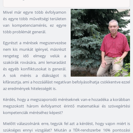
Mivel már egyre több évfolyamon
és egyre több műveltségi területen
van kompetenciamérés, ez egyre
több problémát generál.
Egyrészt a mérések megszervezése
nem kis munkát igényel, másrészt
rengeteg idő elmegy velük a
szakórák rovására, ami lemaradást
és egyéb konfliktusokat is generál.
A sok mérés a diákságot is
kifárasztja, ami a hozzáállást negatívan befolyásolhatja csökkentve ezzel
az eredmények hitelességét is.
Kérdés, hogy a megszaporodó méréseknek van-e hozadéka a korábban
megszokott három évfolyamot érintő matematikai és szövegértési
kompetenciák méréséhez képest?
Mielőtt válaszolnánk erre, tegyük fel azt a kérdést, hogy vajon miért is
szükséges ennyi vizsgálat? Miután a TÉR-rendszerbe 16% pontozási