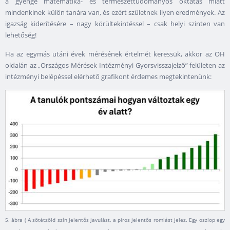
a gyenge matematika- és természettudományos oktatás miatt
mindenkinek külön tanára van, és ezért születnek ilyen eredmények. Az
igazság kiderítésére – nagy körültekintéssel – csak helyi szinten van
lehetőség!
Ha az egymás utáni évek mérésének értelmét keressük, akkor az OH
oldalán az „Országos Mérések Intézményi Gyorsvisszajelző” felületen az
intézményi belépéssel elérhető grafikont érdemes megtekintenünk:
5. ábra ( A sötétzöld szín jelentős javulást, a piros jelentős romlást jelez. Egy oszlop egy