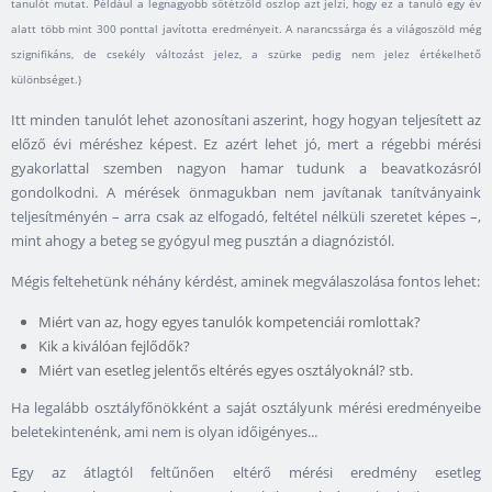
tanulót mutat. Például a legnagyobb sötétzöld oszlop azt jelzi, hogy ez a tanuló egy év
alatt több mint 300 ponttal javította eredményeit. A narancssárga és a világoszöld még
szignifikáns, de csekély változást jelez, a szürke pedig nem jelez értékelhető
különbséget.)
Itt minden tanulót lehet azonosítani aszerint, hogy hogyan teljesített az
előző évi méréshez képest. Ez azért lehet jó, mert a régebbi mérési
gyakorlattal szemben nagyon hamar tudunk a beavatkozásról
gondolkodni. A mérések önmagukban nem javítanak tanítványaink
teljesítményén – arra csak az elfogadó, feltétel nélküli szeretet képes –,
mint ahogy a beteg se gyógyul meg pusztán a diagnózistól.
Mégis feltehetünk néhány kérdést, aminek megválaszolása fontos lehet:
Miért van az, hogy egyes tanulók kompetenciái romlottak?
Kik a kiválóan fejlődők?
Miért van esetleg jelentős eltérés egyes osztályoknál? stb.
Ha legalább osztályfőnökként a saját osztályunk mérési eredményeibe
beletekintenénk, ami nem is olyan időigényes...
Egy az átlagtól feltűnően eltérő mérési eredmény esetleg