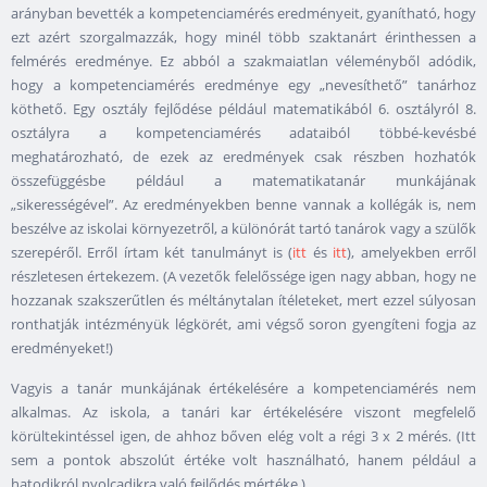
arányban bevették a kompetenciamérés eredményeit, gyanítható, hogy
ezt azért szorgalmazzák, hogy minél több szaktanárt érinthessen a
felmérés eredménye. Ez abból a szakmaiatlan véleményből adódik,
hogy a kompetenciamérés eredménye egy „nevesíthető” tanárhoz
köthető. Egy osztály fejlődése például matematikából 6. osztályról 8.
osztályra a kompetenciamérés adataiból többé-kevésbé
meghatározható, de ezek az eredmények csak részben hozhatók
összefüggésbe például a matematikatanár munkájának
„sikerességével”. Az eredményekben benne vannak a kollégák is, nem
beszélve az iskolai környezetről, a különórát tartó tanárok vagy a szülők
szerepéről. Erről írtam két tanulmányt is (
itt
és
itt
), amelyekben erről
részletesen értekezem. (A vezetők felelőssége igen nagy abban, hogy ne
hozzanak szakszerűtlen és méltánytalan ítéleteket, mert ezzel súlyosan
ronthatják intézményük légkörét, ami végső soron gyengíteni fogja az
eredményeket!)
Vagyis a tanár munkájának értékelésére a kompetenciamérés nem
alkalmas. Az iskola, a tanári kar értékelésére viszont megfelelő
körültekintéssel igen, de ahhoz bőven elég volt a régi 3 x 2 mérés. (Itt
sem a pontok abszolút értéke volt használható, hanem például a
hatodikról nyolcadikra való fejlődés mértéke.)