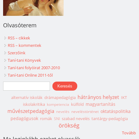
Olvasóterem
RSS – cikkek
RSS – kommentek
Szerzőink
Taní-tani Könyvek
Taní-tani folyóirat 2007-2010
Taní-tani Online 2011-től
Keresés űrlap
Keresés
hátrányos helyzet
alternatív iskolák
drámapedagógia
IKT
magyartanítás
iskolakritika
külföld
kompetencia
művészetpedagógia
oktatáspolitika
nevelés
neveléstörténet
pedagógusok
romák
szabad nevelés
tantárgy-pedagógia
SNI
örökség
Tovább
Ma leginkább ezeket olvassák