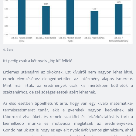
4. ábra
Itt pedig csak a két nyelv „lóg ki” felfelé.
Érdemes utánajárni az okoknak. Ezt kívülről nem nagyon lehet látni,
ennek elemzéséhez elengedhetetlen az intézmény alapos ismerete.
Mint már írtuk, az eredmények csak kis mértékben köthetők a
szaktanárhoz, de szélsőséges esetek azért lehetnek.
Az első esetben tippelhetünk arra, hogy van egy kiváló matematika-
természetismeret tanár, akit a gyerekek nagyon kedvelnek, aki
táborozni viszi őket, és remek szakkört és felzárkóztatást is tart: a
kiemelkedő munka és motiváció meglátszik az eredményeken.
Gondolhatjuk azt is, hogy ez egy elit nyolc évfolyamos gimnázium, ahol