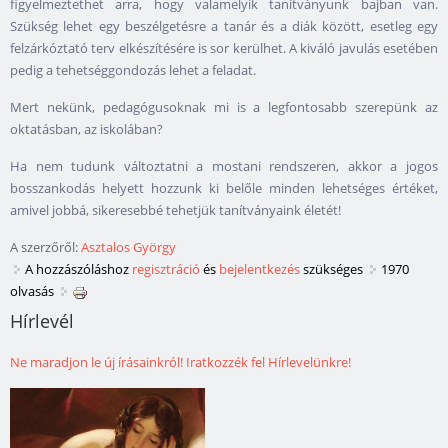
figyelmeztethet arra, hogy valamelyik tanítványunk bajban van.
Szükség lehet egy beszélgetésre a tanár és a diák között, esetleg egy
felzárkóztató terv elkészítésére is sor kerülhet. A kiváló javulás esetében
pedig a tehetséggondozás lehet a feladat.
Mert nekünk, pedagógusoknak mi is a legfontosabb szerepünk az
oktatásban, az iskolában?
Ha nem tudunk változtatni a mostani rendszeren, akkor a jogos
bosszankodás helyett hozzunk ki belőle minden lehetséges értéket,
amivel jobbá, sikeresebbé tehetjük tanítványaink életét!
A szerzőről:
Asztalos György
A hozzászóláshoz
regisztráció
és
bejelentkezés
szükséges
1970
olvasás
Hírlevél
Ne maradjon le új írásainkról! Iratkozzék fel Hírlevelünkre!