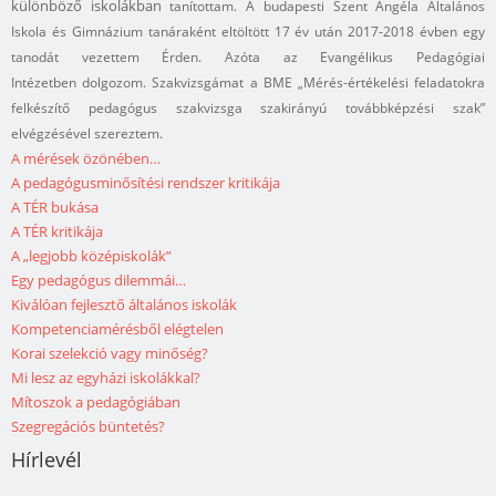
különböző iskolákban
tanítottam. A budapesti Szent Angéla Általános
Iskola és Gimnázium tanáraként eltöltött 17 év
után 2017-2018 évben egy
tanodát vezettem Érden. Azóta az Evangélikus Pedagógiai
Intézetben
dolgozom. Szakvizsgámat a BME „Mérés-értékelési feladatokra
felkészítő pedagógus szakvizsga
szakirányú továbbképzési szak”
elvégzésével szereztem.
A mérések özönében…
A pedagógusminősítési rendszer kritikája
A TÉR bukása
A TÉR kritikája
A „legjobb középiskolák”
Egy pedagógus dilemmái…
Kiválóan fejlesztő általános iskolák
Kompetenciamérésből elégtelen
Korai szelekció vagy minőség?
Mi lesz az egyházi iskolákkal?
Mítoszok a pedagógiában
Szegregációs büntetés?
Hírlevél