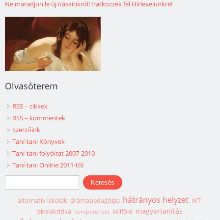
Ne maradjon le új írásainkról! Iratkozzék fel Hírlevelünkre!
Olvasóterem
RSS – cikkek
RSS – kommentek
Szerzőink
Taní-tani Könyvek
Taní-tani folyóirat 2007-2010
Taní-tani Online 2011-től
Keresés űrlap
Keresés
hátrányos helyzet
alternatív iskolák
drámapedagógia
IKT
magyartanítás
iskolakritika
külföld
kompetencia