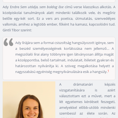
Ady Endre
Sem utódja, sem boldog őse
című verse klasszikus alkotás. A
középiskolai tanulmányok alatt mindenki találkozik vele, és megőriz
belőle egy-két sort. Ez a vers ars poetica, útmutatás, szenvedélyes
vallomás, amihez a legtöbb ember, főként ha kamasz, kapcsolódni tud.
Gintli Tibor szerint:
Ady lírájára sem a formai csiszoltság hangsúlyozott igénye, sem
a beszéd személyességének korlátozása nem jellemző… A
megszólaló lírai alany többnyire igen látványosan állítja magát
a középpontba, belső tartalmait, indulatait, ítéleteit gyakran és
határozottan nyilvánítja ki. A szöveg megalkotása helyett a
1
nagyszabású egyéniség megnyilvánulására esik a hangsúly.
A drámatanári képzés
vizsgatanítására is azért
választottam ezt a művet, mert a
lét egyetemes kérdéseit feszegeti,
amelyekkel előbb-utóbb mindenki
szembesül az élete során. Az