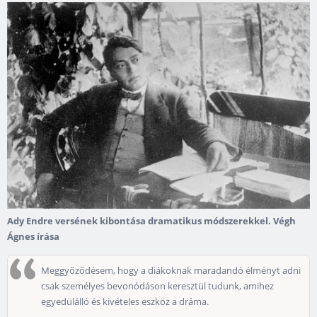
Ady Endre versének kibontása dramatikus módszerekkel. Végh
Ágnes írása
Meggyőződésem, hogy a diákoknak maradandó élményt adni
csak személyes bevonódáson keresztül tudunk, amihez
egyedülálló és kivételes eszköz a dráma.