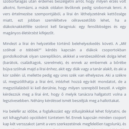
szoborfaragás után érdemes beszélgetni arról, hogy milyen érzés volt
alkotni, formázni, a másik oldalon lévőknek pedig szobornak lenni. A
vers értelmezése szempontjából, a lírai én léthelyzetének kettőssége
miatt, ezt jobban szemléltetve célravezetőbb lehet, ha a
diákoknakkétféle szobrot kell faragniuk: egy fensőbbséges és egy
magányos életérzést kifejezőt.
Mindezt a lírai én helyzetébe történő belehelyezkedés követi. A „
Mit
szólnak a többiek?”
kérdés kapcsán a diákok csoportokban
gondolkodnak olyan szereplőkön, akikkel a versbeszélőnek dolga lehet
(barátok, családtagok, szerelmek), és ennek az embernek a bőrébe
bújva szólnak majd a lírai énhez, akit egy diák vagy a tanár alakít, és aki a
kör szélén ül, mellette pedig egy üres szék van elhelyezve. Aki a székre
ül, megszólíthatja a lírai ént, intézhet hozzá egy-két mondatot, de a
megszólalásból ki kell derülnie, hogy milyen szerepből beszél. A végén
kérdezzük meg a lírai ént, hogy ő melyik tanácsra hallgatott volna a
legszívesebben. Néhány kérdéssel ismét beszéljük meg a hallottakat.
Ha belefér az időbe, a foglalkozást egy stílusjátékkal lehet folytatni, de
ezt kihagyható opcióként tüntetem fel. Ennek kapcsán minden csoport
kap két versszakot (amit a vers szerkezetének megfelelően tagolunk), és