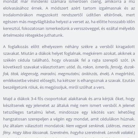
mondat már mindenki számára ismerősen cseng, amikorra a mű
elolvasásához érnek. A módszert azért tartom izgalmasnak és az
irodalomórákon megszokott rendszertől üdítően eltérőnek, mert
egészen más megvilágításba helyezi a verset az, ha előtte hosszabb időn
keresztül, fokozatosan ismerkedünk a versszöveggel, és ezáltal mélyebb
értelmezési rétegekbe juthatunk.
A foglalkozás előtt elhelyezem néhány székre a versből kiragadott
szavakat. Miután a diákok helyet foglalnak, megkérem azokat, akiknek a
székén cédula található, hogy olvassák fel a rajta szereplő szót. (A
következő szavakat választottam:
utód, ős, rokon, ismerős, fenség, észak-
fok, titok, idegenség, maradni, megmutatni, önkínzás, ének
). A megértést,
emlékezetbe vésést elősegíti, ha kétszer is elhangoznak a szavak. Ezután
beszélgetünk róluk, és megjósoljuk, miről szólhat a vers.
Majd a diákok 3-4 fős csoportokat alakítanak és arra kérjük őket, hogy
készítsenek egy jelenetet az általuk még nem ismert versből. A jelenet
tetszőleges tartalmú lehet, mindössze egy kikötés van: lehetőleg
hangzatosan szerepeljen a végén egy mondat, amit cédulákon húznak.
(Az általam választott mondatok:
Nem vagyok senkinek. Lidérces, messze
fény. Hogy látva lássanak. Szeretném, hogyha szeretnének. Lennék valakié.
)