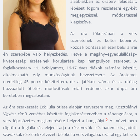
alábbiakban az óraterv feladatait,
lépéseit fogom részletezni egy-két
megjegyzéssel, módosítással
kiegészítve.
Az óra fókuszában a vers
üzenetének és költői képeinek
közös kibontása áll, ezen belül a lírai
én szerepébe való helyezkedés, illetve a magány–egyedülállóság–
kivételesség érzéseinek körüljárása kap hangsúlyos szerepet. A
foglalkozásterv 11. évfolyamos, 16-17 éves diákok számára készült,
alkalmazható Ady munkásságának bevezetésére. Az óratervet
eredetileg 45 percre készítettem, de a játékok száma és az utólag
hozzáadott ötletek, módosítások miatt érdemes akár dupla óra
keretében megvalósítani.
Az óra szerkezetét Eck Júlia ötlete alapján terveztem meg. Kosztolányi
Vigyázz
című verséhez készített foglalkozástervében a ráhangolásra, a
2
vers lépcsőzetes megismerésére helyezi a hangsúlyt.
A művet nem
rögtön a foglalkozás elején tárja a résztvevők elé, hanem kiragadott
szavakkal, részletekkel vezeti be őket a vers világába, ezáltal egy-két szó,