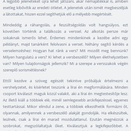
A legjobb jeleneteket újra lehet játszani, akár némajátékkal is, amiben
esetleg kibővítik az eredeti ötletet. A jelenetek után ismét megbeszéljük
a látottakat, hiszen ezzel segíthetjük elő a mélyebb megértését.
Mindeddig a ráhangolás, a feszültségoldás volt hangsúlyos, ezt
követően történik a találkozás a verssel. Az alkotás persze már
sokaknak ismerős lehet. Érdemes mindenkinek a kezébe adni egy
példányt, majd tanárként felolvasni a verset. Néhány segítő kérdés a
verselemzéshez: Hogyan hat ránk a vers? Mit mozdít meg bennünk?
Milyen hangulatú a vers? Ki lehet a versbeszélő? Milyen élethelyzetben
van? Milyen tulajdonságok jellemzik? Mi a szerepe a versszakok végén
szereplő sorismétlésnek?
Ettől kezdve a szöveg egészét tekintve próbáljuk értelmezni a
vershelyzetet, és kísérletet teszünk a lírai én megformálására. Minden
csoport kiválaszt maguk közül valakit, aki a lírai én megtestesítője lesz.
Az illető kiáll a többiek elé, minél semlegesebb arckifejezéssel, egyenes
testtartással. Mikor elindul a zene, a többiek elkezdhetik formázni őt,
olyannak, amilyennek a versbeszélő alakját gondolják. Ha elkészültek,
leülnek, csak a lírai én marad mozdulatlanul. Ezután megnézzük a
szobrokat, megszólaltatjuk őket. Kiválasztjuk a legkifejezőbbet. A