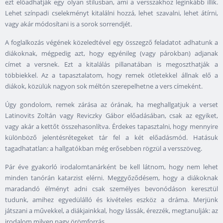
ezt előadhatják egy olyan stílusban, ami a versszakhoz leginkább illik.
Lehet színpadi cselekményt kitalálni hozzá, lehet szavalni, lehet átírni,
vagy akár módosítani is a sorok sorrendjét.
A foglalkozás végének közeledtével egy összegző feladatot adhatunk a
diákoknak, mégpedig azt, hogy egyénileg (vagy párokban) adjanak
címet a versnek. Ezt a kitalálás pillanatában is megoszthatják a
többiekkel. Az a tapasztalatom, hogy remek ötletekkel állnak elő a
diákok, közülük nagyon sok méltón szerepelhetne a vers címeként.
Úgy gondolom, remek zárása az órának, ha meghallgatjuk a verset
Latinovits Zoltán vagy Reviczky Gábor előadásában, csak az egyiket,
vagy akár a kettőt összehasonlítva. Érdekes tapasztalni, hogy mennyire
különböző jelentésrétegeket tár fel a két előadásmód. Hatásuk
tagadhatatlan: a hallgatókban még erősebben rögzül a versszöveg.
Pár éve gyakorló irodalomtanárként be kell látnom, hogy nem lehet
minden tanórán katarzist elérni. Meggyőződésem, hogy a diákoknak
maradandó élményt adni csak személyes bevonódáson keresztül
tudunk, amihez egyedülálló és kivételes eszköz a dráma. Merjünk
játszani a művekkel, a diákjainkkal, hogy lássák, érezzék, megtanulják: az
irodalom milyen nagy örömforrás.