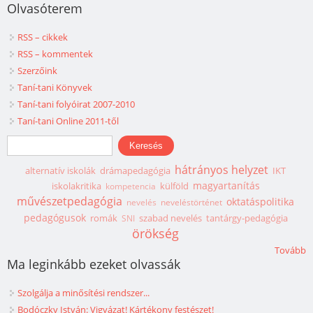
Olvasóterem
RSS – cikkek
RSS – kommentek
Szerzőink
Taní-tani Könyvek
Taní-tani folyóirat 2007-2010
Taní-tani Online 2011-től
Keresés űrlap
Keresés
hátrányos helyzet
alternatív iskolák
drámapedagógia
IKT
magyartanítás
iskolakritika
külföld
kompetencia
művészetpedagógia
oktatáspolitika
nevelés
neveléstörténet
pedagógusok
romák
szabad nevelés
tantárgy-pedagógia
SNI
örökség
Tovább
Ma leginkább ezeket olvassák
Szolgálja a minősítési rendszer...
Bodóczky István: Vigyázat! Kártékony festészet!