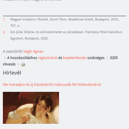
1.
Magyar irodalom, főszerk. Gintli Tibor, Akadémiai Kiadó, Budapest, 2010.,
767. o.
2.
Eck Júlia: Dráma- és színházismeret az oktatásban. Pázmány Péter Katolikus
Egyetem, Budapest, 2020.
A szerzőről:
Végh Ágnes
A hozzászóláshoz
regisztráció
és
bejelentkezés
szükséges
3205
olvasás
Hírlevél
Ne maradjon le új írásainkról! Iratkozzék fel Hírlevelünkre!