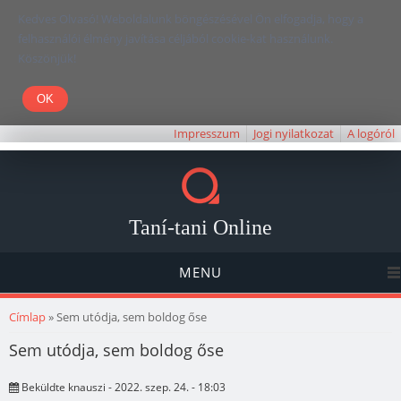
Kedves Olvasó! Weboldalunk böngészésével Ön elfogadja, hogy a
felhasználói élmény javítása céljából cookie-kat használunk.
Köszönjük!
Impresszum
Jogi nyilatkozat
A logóról
Taní-tani Online
MENU
Jelenlegi hely
Címlap
» Sem utódja, sem boldog őse
Sem utódja, sem boldog őse
Beküldte
knauszi
- 2022. szep. 24. - 18:03