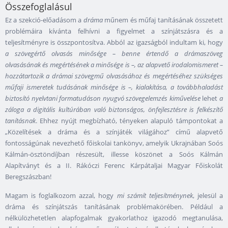
Összefoglalásul
Ez a szekció-előadásom a
dráma
műnem és műfaj tanításának összetett
problémáira kívánta felhívni a figyelmet a színjátszásra és a
teljesítményre is összpontosítva. Abból az igazságból indultam ki, hogy
a
szövegértő olvasás minősége
– benne értendő a drámaszöveg
olvasásának és megértésének a minősége is –, az alapvető irodalomismeret
–
hozzátartozik a drámai szövegmű olvasásához és megértéséhez szükséges
műfaji ismeretek tudásának minősége is –, kialakítása, a továbbhaladást
biztosító nyelvtani formatudáson nyugvó szövegelemzés kiművelése
lehet
a
záloga a digitális kultúrában való biztonságos, önfejlesztésre is felkészítő
tanításnak
. Ehhez nyújt megbízható, tényeken alapuló támpontokat a
„Közelítések a dráma és a színjáték világához” című alapvető
fontosságúnak nevezhető főiskolai tankönyv, amelyik Ukrajnában Soós
Kálmán-ösztöndíjban részesült, illesse köszönet a Soós Kálmán
Alapítványt és a II. Rákóczi Ferenc Kárpátaljai Magyar Főiskolát
Beregszászban!
Magam is foglalkozom azzal, hogy
mi számít teljesítménynek
, jelesül a
dráma és színjátszás tanításának problémakörében. Például a
nélkülözhetetlen alapfogalmak gyakorlathoz igazodó megtanulása,