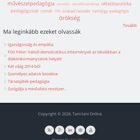
művészetpedagógia
oktatáspolitika
nevelés
neveléstörténet
pedagógusok
romák
szabad nevelés
tantárgy-pedagógia
SNI
örökség
Tovább
Ma leginkább ezeket olvassák
Igazságosság és empátia
Fóti Péter: Valódi demokratikus intézmények az iskolákban a
diákönkormányzatok helyett
Két világ 2014-ből
Személyes adatok kezelése
Társasjáték-pedagógia
Szolgálja a minősítési rendszer...
Copyright © 2026, Taní-tani Online