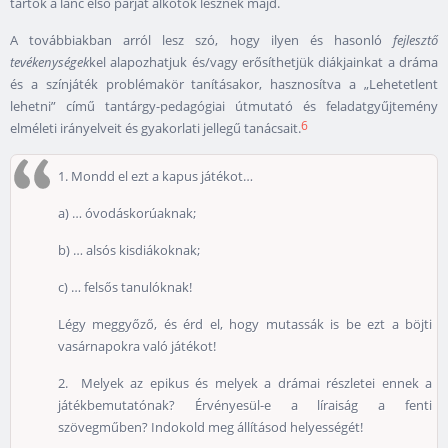
tartók a lánc első párját alkotók lesznek majd.
A továbbiakban arról lesz szó, hogy ilyen és hasonló
fejlesztő
tevékenységek
kel alapozhatjuk és/vagy erősíthetjük diákjainkat a dráma
és a színjáték problémakör tanításakor, hasznosítva a „Lehetetlent
lehetni” című tantárgy-pedagógiai útmutató és feladatgyűjtemény
6
elméleti irányelveit és gyakorlati jellegű tanácsait.
1. Mondd el ezt a kapus játékot…
a) … óvodáskorúaknak;
b) … alsós kisdiákoknak;
c) … felsős tanulóknak!
Légy meggyőző, és érd el, hogy mutassák is be ezt a böjti
vasárnapokra való játékot!
2. Melyek az epikus és melyek a drámai részletei ennek a
játékbemutatónak? Érvényesül-e a líraiság a fenti
szövegműben? Indokold meg állításod helyességét!