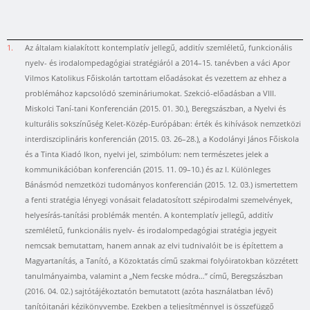
1.
Az általam kialakított kontemplatív jellegű, additív szemléletű, funkcionális
nyelv- és irodalompedagógiai stratégiáról a 2014–15. tanévben a váci Apor
Vilmos Katolikus Főiskolán tartottam előadásokat és vezettem az ehhez a
problémához kapcsolódó szemináriumokat. Szekció-előadásban a VIII.
Miskolci Taní-tani Konferencián (2015. 01. 30.), Beregszászban, a Nyelvi és
kulturális sokszínűség Kelet-Közép-Európában: érték és kihívások nemzetközi
interdiszciplináris konferencián (2015. 03. 26–28.), a Kodolányi János Főiskola
és a Tinta Kiadó Ikon, nyelvi jel, szimbólum: nem természetes jelek a
kommunikációban konferencián (2015. 11. 09–10.) és az I. Különleges
Bánásmód nemzetközi tudományos konferencián (2015. 12. 03.) ismertettem
a fenti stratégia lényegi vonásait feladatosított szépirodalmi szemelvények,
helyesírás-tanítási problémák mentén. A kontemplatív jellegű, additív
szemléletű, funkcionális nyelv- és irodalompedagógiai stratégia jegyeit
nemcsak bemutattam, hanem annak az elvi tudnivalóit be is építettem a
Magyartanítás, a Tanító, a Közoktatás című szakmai folyóiratokban közzétett
tanulmányaimba, valamint a „Nem fecske módra…” című, Beregszászban
(2016. 04. 02.) sajtótájékoztatón bemutatott (azóta használatban lévő)
tanítóitanári kézikönyvembe. Ezekben a teljesítménnyel is összefüggő