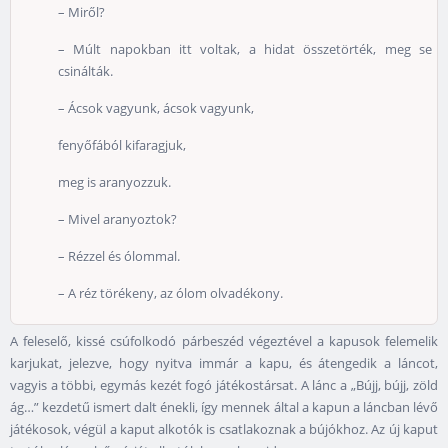
– Miről?
– Múlt napokban itt voltak, a hidat összetörték, meg se
csinálták.
– Ácsok vagyunk, ácsok vagyunk,
fenyőfából kifaragjuk,
meg is aranyozzuk.
– Mivel aranyoztok?
– Rézzel és ólommal.
– A réz törékeny, az ólom olvadékony.
A feleselő, kissé csúfolkodó párbeszéd végeztével a kapusok felemelik
karjukat, jelezve, hogy nyitva immár a kapu, és átengedik a láncot,
vagyis a többi, egymás kezét fogó játékostársat. A lánc a „Bújj, bújj, zöld
ág…” kezdetű ismert dalt énekli, így mennek által a kapun a láncban lévő
játékosok, végül a kaput alkotók is csatlakoznak a bújókhoz. Az új kaput