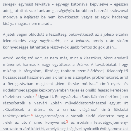
seregek egymást felváltva – egy-egy katonával képviselve – egészen
addig futottak szakítani, amíg a
végkifejlet
, korábban használt szakszóval
mondva a
befejezés
be nem következett, vagyis az egyik hadsereg
királya magára nem maradt.
A játék végén oldódott a feszültség, bekövetkezett az a jóleső érzelmi
felemelkedés vagy
megtisztulás
, ez a
katarzis
, amely után vidám
könnyedséggel láthattak a résztvevők újabb fontos dolgok után…
Amiről eddig szó volt, az nem más, mint a klasszikus, ókori eredetű
műnemek harmadik nagy együttese: a
dráma
. A továbbiakat, hogy
miképp is tárgyalom, illetőleg tanítom szemlélődéssel, feladatépítő
hozzáadással haszonelvűen a dráma és a színjáték problémakörét, arról
a Beregszászban megjelent „Nem fecske módra…” című nyelv- és
irodalompedagógiai kézikönyvemben teljes és önálló fejezet keretében
3
részletesen szólok.
Ugyanitt, Beregszászban Soós Kálmán-ösztöndíjban
részesítették a Vasvári Zoltán művelődéstörténésszel együtt írt
„Közelítések a dráma és a színház világához” című főiskolai
4
tankönyvünket.
Magyarországon a Mozaik Kiadó jelentette meg a
5
„Jelek az úton” című könyvemet,
az irodalmi feladatgyűjtemény-
sorozatom záró kötetét, amelyik segítségével nyolcadik évfolyamosokat