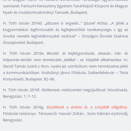
szervezet: Partiumi Keresztény Egyetem Tanárképző Központ és Magyar
Nyelv és Irodalomtudományi Tanszék, Budapest.
H. Tóth István 2016d.
„Játszani is engedd...”
(József Attila). „A játék a
kisgyermekkor legfontosabb és legfejlesztőbb tevékenysége, s így az
óvodai nevelés leghatékonyabb eszköze” – Országos Óvodai Szakmai
Összejövetel, Budapest.
H. Tóth István 2016e.
Beszéd- és kiejtésgondozás, olvasás-, írás- és
helyesírás-tanítás nem természetes jelekkel – az írásjelek alkalmazása
. In:
Gecső Tamás (szerk.): Ikon, nyelvi jel, szimbólum: nem természetes jelek
a kommunikációban. Kodolányi János Főiskola, Székesfehérvár – Tinta
Könyvkiadó, Budapest. 82–90.
H. Tóth István 2016f.
Kiútkeresés módszertani megújulással
. Közoktatás,
Beregszász. 1: 7–12.
H. Tóth István 2016g.
Közelítések a dráma és a színjáték világához
.
Főiskolai tankönyv. Társszerző: Vasvári Zoltán. Soós Kálmán-ösztöndíj,
Beregszász.