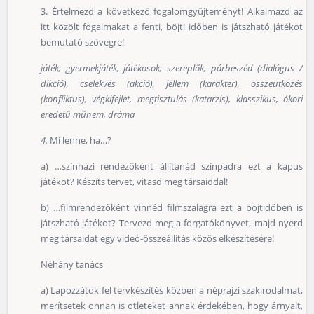
3. Értelmezd a következő fogalomgyűjteményt! Alkalmazd az
itt közölt fogalmakat a fenti, böjti időben is játszható játékot
bemutató szövegre!
játék, gyermekjáték, játékosok, szereplők, párbeszéd (dialógus /
dikció), cselekvés (akció), jellem (karakter), összeütközés
(konfliktus), végkifejlet, megtisztulás (katarzis), klasszikus, ókori
eredetű műnem, dráma
4.
Mi lenne, ha…?
a) …színházi rendezőként állítanád színpadra ezt a kapus
játékot? Készíts tervet, vitasd meg társaiddal!
b) …filmrendezőként vinnéd filmszalagra ezt a böjtidőben is
játszható játékot? Tervezd meg a forgatókönyvet, majd nyerd
meg társaidat egy videó-összeállítás közös elkészítésére!
Néhány tanács
a) Lapozzátok fel tervkészítés közben a néprajzi szakirodalmat,
merítsetek onnan is ötleteket annak érdekében, hogy árnyalt,