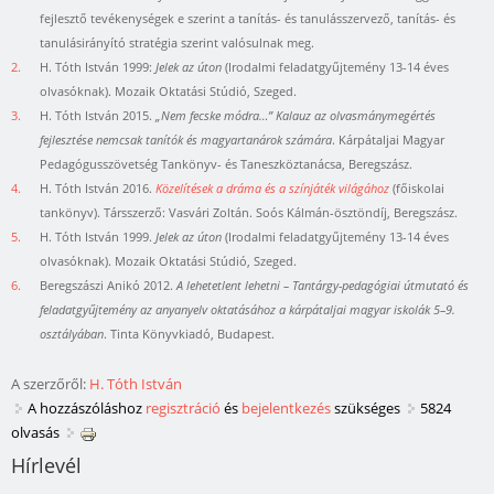
fejlesztő tevékenységek e szerint a tanítás- és tanulásszervező, tanítás- és
tanulásirányító stratégia szerint valósulnak meg.
2.
H. Tóth István 1999:
Jelek az úton
(Irodalmi feladatgyűjtemény 13-14 éves
olvasóknak). Mozaik Oktatási Stúdió, Szeged.
3.
H. Tóth István 2015.
„Nem fecske módra…” Kalauz az olvasmánymegértés
fejlesztése nemcsak tanítók és magyartanárok számára
. Kárpátaljai Magyar
Pedagógusszövetség Tankönyv- és Taneszköztanácsa, Beregszász.
4.
H. Tóth István 2016.
Közelítések a dráma és a színjáték világához
(főiskolai
tankönyv). Társszerző: Vasvári Zoltán. Soós Kálmán-ösztöndíj, Beregszász.
5.
H. Tóth István 1999.
Jelek az úton
(Irodalmi feladatgyűjtemény 13-14 éves
olvasóknak). Mozaik Oktatási Stúdió, Szeged.
6.
Beregszászi Anikó 2012.
A lehetetlent lehetni – Tantárgy-pedagógiai útmutató és
feladatgyűjtemény az anyanyelv oktatásához a kárpátaljai magyar iskolák 5–9.
osztályában
. Tinta Könyvkiadó, Budapest.
A szerzőről:
H. Tóth István
A hozzászóláshoz
regisztráció
és
bejelentkezés
szükséges
5824
olvasás
Hírlevél