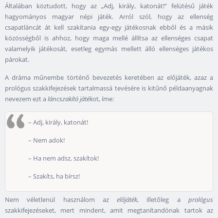
Általában köztudott, hogy az „Adj, király, katonát!” felütésű játék
hagyományos magyar népi játék. Arról szól, hogy az ellenség
csapatláncát át kell szakítania egy-egy játékosnak ebből és a másik
közösségből is ahhoz, hogy maga mellé állítsa az ellenséges csapat
valamelyik játékosát, esetleg egymás mellett álló ellenséges játékos
párokat.
A dráma műnembe történő bevezetés keretében az előjáték, azaz a
prológus szakkifejezések tartalmassá tevésére is kitűnő példaanyagnak
nevezem ezt a
láncszakító játék
ot, íme:
– Adj, király, katonát!
– Nem adok!
– Ha nem adsz, szakítok!
– Szakíts, ha bírsz!
Nem véletlenül használom az
előjáték
, illetőleg a
prológus
szakkifejezéseket, mert mindent, amit megtanítandónak tartok az