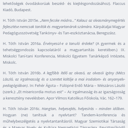
lehetőségek óvodáskorúak beszéd- és kiejtésgondozásához). Flaccus
Kiadó, Budapest.
H. Tóth István 2015e.
„Nem fecske módra…” Kalauz az olvasmánymegértés
fejlesztése nemcsak tanítók és magyartanárok számára
. Kárpátaljai Magyar
Pedagógusszövetség Tankönyv- és Tan-eszköztanácsa, Beregszász.
H. Tóth István 2016a.
Érvényesül-e a tanuló érdeke?
(A gyermek és a
tehetséggondozás kapcsolatáról a magyartanítás keretében.) IX.
Miskolci Taní-tani Konferencia, Miskolci Egyetem Tanárképző Intézete,
Miskolc.
H. Tóth István 2016b.
A legfőbb ítélő az olvasó, az olvasói igény (Mécs
László, az irgalmasság és a szeretet költője a mai irodalom- és anyanyelv-
pedagógiában)
. In: Fehér Ágota – Fülöpné Erdő Mária – Mészáros László
(szerk.): „Et misericordia motus est” – Az irgalmasság és az igazságosság
a keresztény nevelésben. Apor Vilmos Katolikus Főiskola, Vác. 162–179.
H. Tóth István 2016c.
Hangtan, helyesejtés, helyesírás – minden időben
.
Hogyan (ne) tanítsuk a nyelvtant? Tandem-konferencia és
műhelybeszélgetés a nyelvtantanításról. Magyar Szemiotikai Társaság
és a Magyar Nyelv és Kultúra Nemzetközi Társasága. Együttműködő