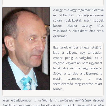
A
hegy
és a
völgy
fogalmak filozófiai
és stilisztikai többletjelentésével
sokan foglalkoztak már, többek
között Klapka György híres
vállalkozó is, aki ekként látta ezt a
dilemmát:
Egy tanult ember a hegy tetejéről
látja a világot, egy tanulatlan
ember pedig a völgyből, és a
völgyből egyáltalán nem ugyanazt
lehet látni, mint a hegy tetejéről.
Szóval a tanulás a világnézet, a
másik szemszög, a más
szemléletmód megismerése miatt
fontos.
Jelen előadásomban
a dráma és a színjátszás tanításának ügyé
vel
foglalkozva magam is szembesülök és szembesítek
a hegytető és a völgy