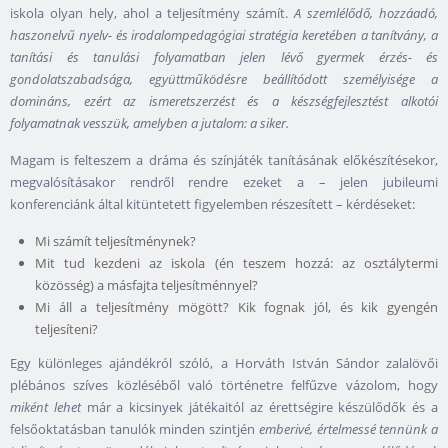
iskola olyan hely, ahol a teljesítmény számít.
A szemlélődő, hozzáadó,
haszonelvű nyelv- és irodalompedagógiai stratégia keretében a tanítvány, a
tanítási és tanulási folyamatban jelen lévő gyermek érzés- és
gondolatszabadsága, együttműködésre beállítódott személyisége a
domináns, ezért az ismeretszerzést és a készségfejlesztést alkotói
folyamatnak vesszük, amelyben a jutalom: a siker.
Magam is felteszem a dráma és színjáték tanításának előkészítésekor,
megvalósításakor rendről rendre ezeket a – jelen jubileumi
konferenciánk által kitüntetett figyelemben részesített – kérdéseket:
Mi számít teljesítménynek?
Mit tud kezdeni az iskola (én teszem hozzá: az osztálytermi
közösség) a másfajta teljesítménnyel?
Mi áll a teljesítmény mögött? Kik fognak jól, és kik gyengén
teljesíteni?
Egy különleges ajándékról szóló, a Horváth István Sándor zalalövői
plébános szíves közléséből való történetre felfűzve vázolom, hogy
miként lehet
már a kicsinyek játékaitól az érettségire készülődők és a
felsőoktatásban tanulók minden szintjén
emberivé, értelmessé tennünk
a