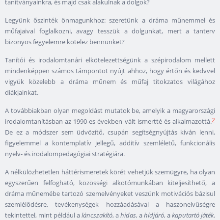
tanítványainkra, és majd csak alakulnak a dolgok?
Legyünk őszinték önmagunkhoz: szeretünk a dráma műnemmel és
műfajaival foglalkozni, avagy tesszük a dolgunkat, mert a tanterv
bizonyos fegyelemre kötelez bennünket?
Tanítói és irodalomtanári elkötelezettségünk a szépirodalom mellett
mindenképpen számos támpontot nyújt ahhoz, hogy értőn és kedvvel
vigyük közelebb a dráma műnem és műfaj titokzatos világához
diákjainkat.
A továbbiakban olyan megoldást mutatok be, amelyik a magyarországi
2
irodalomtanításban az 1990-es években vált ismertté és alkalmazottá.
De ez a módszer sem üdvözítő, csupán segítségnyújtás kíván lenni,
figyelemmel a kontemplatív jellegű, additív szemléletű, funkcionális
nyelv- és irodalompedagógiai stratégiára.
A nélkülözhetetlen háttérismeretek körét vehetjük szemügyre, ha olyan
egyszerűen felfogható, közösségi alkotómunkában kiteljesíthető, a
dráma műnemébe tartozó szemelvényeket veszünk motivációs bázisul
szemlélődésre, tevékenységek hozzáadásával a haszonelvűségre
tekintettel, mint például a
láncszakító
, a
hidas
, a
hídjáró
, a
kaputartó játék
.