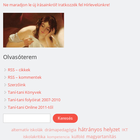
Ne maradjon le új írásainkról! Iratkozzék fel Hírlevelünkre!
Olvasóterem
RSS – cikkek
RSS – kommentek
Szerzőink
Taní-tani Könyvek
Taní-tani folyóirat 2007-2010
Taní-tani Online 2011-től
Keresés űrlap
Keresés
hátrányos helyzet
alternatív iskolák
drámapedagógia
IKT
magyartanítás
iskolakritika
külföld
kompetencia