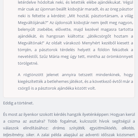
letérdelve hódoltak neki, és letették elébe ajándékukat. Végül
már csak az újonnan beállt kisbojtár maradt, és az öreg pásztor
neki is feltette a kérdést: „Mit hoztál, pásztortársam, a világ
Megváltójának?” Az újdonsült kisbojtár nem ijedt meg nagyon,
belenyúlt zsebébe, elővette, majd kezével magasra tartotta
ajándékát, és hangosan kiáltotta: „Játékcsörgőt hoztam a
Megváltónak!” Az oldalt várakozó Menyhért kezéből kiesett a
tömjén, a pásztorok térdelés helyett a földön feküdtek a
nevetéstől, Szűz Mária meg úgy tett, mintha az örömkönnyeit
törölgetné.
A rögtönzött jelenet annyira tetszett mindenkinek, hogy
kiegészítették a betlehemes játékot, és a következő évtől már a
csörgő is a pásztorok ajándéka között volt.
Eddig a történet.
És most az ilyenkor szokott kérdés hangzik ilyeténképpen: Hogyan kerül
a csizma az asztalra? Több fogalmat, kulcsszót hívok segítségül a
válaszok elindításához:
dráma, színjáték, együttműködés, alkotás,
teljesítmény, siker
. A zalai példa alapjául az adventi időszak közismert