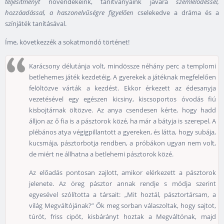
teljesítményt
növendékeink, tanítványaink javára
szemlélődéssel,
hozzáadással, a haszonelvűségre figyelően
cselekedve a dráma és a
színjáték tanításával.
Íme, következzék a sokatmondó történet!
Karácsony délutánja volt, mindössze néhány perc a templomi
betlehemes játék kezdetéig. A gyerekek a játéknak megfelelően
felöltözve várták a kezdést. Ekkor érkezett az édesanyja
vezetésével egy egészen kicsiny, kiscsoportos óvodás fiú
kisbojtárnak öltözve. Az anya csendesen kérte, hogy hadd
álljon az ő fia is a pásztorok közé, ha már a bátyja is szerepel. A
plébános atya végigpillantott a gyereken, és látta, hogy subája,
kucsmája, pásztorbotja rendben, a próbákon ugyan nem volt,
de miért ne állhatna a betlehemi pásztorok közé.
Az előadás pontosan zajlott, amikor elérkezett a pásztorok
jelenete. Az öreg pásztor annak rendje s módja szerint
egyesével szólította a társait: „Mit hoztál, pásztortársam, a
világ Megváltójának?” Ők meg sorban válaszoltak, hogy sajtot,
túrót, friss cipót, kisbárányt hoztak a Megváltónak, majd