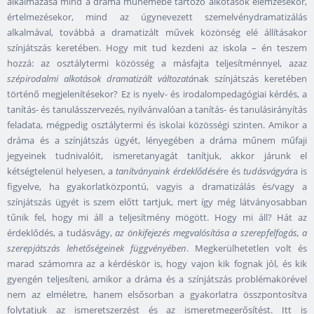
alkalmazása mind a dráma műnemébe tartozó alkotások elemzésekor,
értelmezésekor, mind az úgynevezett szemelvénydramatizálás
alkalmával, továbbá a dramatizált művek közönség elé állításakor
színjátszás keretében. Hogy mit tud kezdeni az iskola – én teszem
hozzá: az osztálytermi közösség a másfajta teljesítménnyel, azaz
szépirodalmi alkotások dramatizált változatá
nak színjátszás keretében
történő megjelenítésekor? Ez is nyelv- és irodalompedagógiai kérdés, a
tanítás- és tanulásszervezés, nyilvánvalóan a tanítás- és tanulásirányítás
feladata, mégpedig osztálytermi és iskolai közösségi szinten. Amikor a
dráma és a színjátszás ügyét, lényegében a dráma műnem műfaji
jegyeinek tudnivalóit, ismeretanyagát tanítjuk, akkor járunk el
kétségtelenül helyesen, a
tanítványaink érdeklődésé
re és
tudásvágyá
ra is
figyelve, ha gyakorlatközpontú, vagyis a dramatizálás és/vagy a
színjátszás ügyét is szem előtt tartjuk, mert így még látványosabban
tűnik fel, hogy mi áll a teljesítmény mögött. Hogy mi áll? Hát az
érdeklődés, a tudásvágy,
az önkifejezés megvalósítása a szerepfelfogás, a
szerepjátszás lehetőségeinek függvényében
. Megkerülhetetlen volt és
marad számomra az a kérdéskör is, hogy vajon kik fognak jól, és kik
gyengén teljesíteni, amikor a dráma és a színjátszás problémakörével
nem az elméletre, hanem elsősorban a gyakorlatra összpontosítva
folytatjuk az ismeretszerzést és az ismeretmegerősítést. Itt is