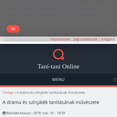
Kedves Olvasó! Weboldalunk böngészésével Ön elfogadja, hogy a
felhasználói élmény javítása céljából cookie-kat használunk.
Köszönjük!
Impresszum
Jogi nyilatkozat
A logóról
Taní-tani Online
MENU
Jelenlegi hely
Címlap
» A dráma és színjáték tanításának művészete
A dráma és színjáték tanításának művészete
Beküldte
knauszi
- 2018. már. 16. - 16:59