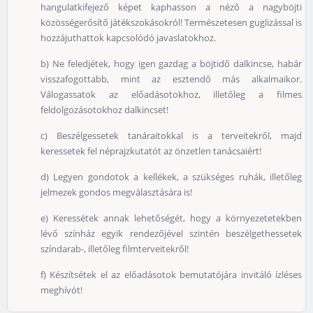
hangulatkifejező képet kaphasson a néző a nagyböjti
közösségerősítő játékszokásokról! Természetesen guglizással is
hozzájuthattok kapcsolódó javaslatokhoz.
b) Ne feledjétek, hogy igen gazdag a böjtidő dalkincse, habár
visszafogottabb, mint az esztendő más alkalmaikor.
Válogassatok az előadásotokhoz, illetőleg a filmes
feldolgozásotokhoz dalkincset!
c) Beszélgessetek tanáraitokkal is a terveitekről, majd
keressetek fel néprajzkutatót az önzetlen tanácsaiért!
d) Legyen gondotok a kellékek, a szükséges ruhák, illetőleg
jelmezek gondos megválasztására is!
e) Keressétek annak lehetőségét, hogy a környezetetekben
lévő színház egyik rendezőjével szintén beszélgethessetek
színdarab-, illetőleg filmterveitekről!
f) Készítsétek el az előadásotok bemutatójára invitáló ízléses
meghívót!