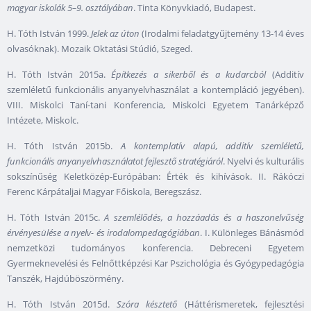
magyar iskolák 5–9. osztályában
. Tinta Könyvkiadó, Budapest.
H. Tóth István 1999.
Jelek az úton
(Irodalmi feladatgyűjtemény 13-14 éves
olvasóknak). Mozaik Oktatási Stúdió, Szeged.
H. Tóth István 2015a.
Építkezés a sikerből és a kudarcból
(Additív
szemléletű funkcionális anyanyelvhasználat a kontempláció jegyében).
VIII. Miskolci Taní-tani Konferencia, Miskolci Egyetem Tanárképző
Intézete, Miskolc.
H. Tóth István 2015b.
A kontemplatív alapú, additív szemléletű,
funkcionális anyanyelvhasználatot fejlesztő stratégiáról
. Nyelvi és kulturális
sokszínűség Keletközép-Európában: Érték és kihívások. II. Rákóczi
Ferenc Kárpátaljai Magyar Főiskola, Beregszász.
H. Tóth István 2015c.
A szemlélődés, a hozzáadás és a haszonelvűség
érvényesülése a nyelv- és irodalompedagógiában
. I. Különleges Bánásmód
nemzetközi tudományos konferencia. Debreceni Egyetem
Gyermeknevelési és Felnőttképzési Kar Pszichológia és Gyógypedagógia
Tanszék, Hajdúböszörmény.
H. Tóth István 2015d.
Szóra késztető
(Háttérismeretek, fejlesztési