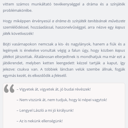
vittem számos munkáltató tevékenységgel a dráma és a színjáték
problémakörébe.
Hogy miképpen érvényesül
a dráma és színjáték tanításának művészete
szemlélődéssel, hozzáadással, haszonelvűséggel, arra nézve egy
kapus
játé
k következzék!
Böjti vasárnapokon nemcsak a kis- és nagylányok, hanem a fiúk és a
legények is énekelve vonultak végig a falun úgy, hogy közben
kapus
játék
ot játszottak. Általánosan elterjedtnek is mondhatjuk ma már ezt a
játékrendet, melyben ketten leengedett kézzel tartják a kaput, így
jelezve: csukva van. A többiek láncban velük szembe állnak, fogják
egymás kezét, és elkezdődik a
feleselő
.
– Vigyetek át, vigyetek át, jó budai révészek!
– Nem viszünk át, nem tudjuk, hogy ki népei vagytok!
– Lengyel László a mi jó királyunk!
– Az is nekünk ellenségünk!