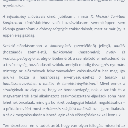
aspektusá
val.
A teljesítmény művészete
című, jubileumi, immár
X. Miskolci Taní-tani
Konferencia
kérdésköréhez való hozzászólásom semmiképpen sem
kívánja gyarapítani
a drámapedagógia
szakirodalmát, mert az már így is
éppen elég gazdag.
Szekció-előadásomban a
kontemplatív
(szemlélődő) jellegű,
additív
(hozzáadó) szemléletű,
funkcionális
(haszonelvű)
nyelv- és
irodalompedagógiai
stratégia
lételeméről: a szemlélődő elmélkedésről és
a tevékenység-hozzáadásról szólok, amelyik mindig összegzés nyomán,
mintegy az előzmények folyományaként valósul/valósulhat meg, így
járulva hozzá a hasznosság érvényesüléséhez
a tanítás- és
1
tanulásszervezésben, a tanítás- és tanulásirányításban
.
Mivel ennek a
stratégiá
nak az alapja az, hogy az óvodapedagógusok, a tanítók és a
magyartanárok által alkalmazott szakmódszertani eljárások soha nem
lehetnek öncélúak: mindig a konkrét pedagógiai feladat megoldásához –
a példa kedvéért most
a dráma és színjáték tanításá
hoz – igazodóaknak,
a célok megvalósulását a lehető leginkább elősegítőeknek kell lenniük.
Természetesen én is tudok arról, hogy van olyan felfogás, miszerint az