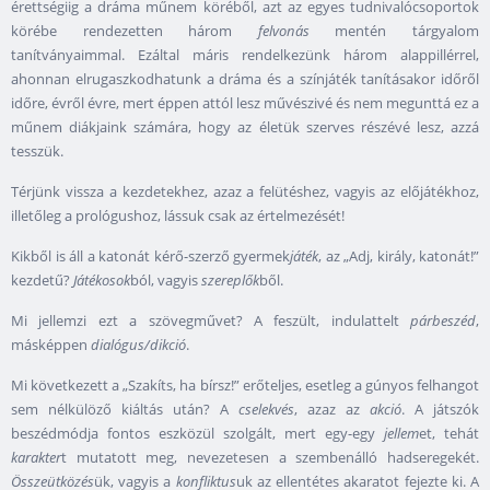
érettségiig a dráma műnem köréből, azt az egyes tudnivalócsoportok
körébe rendezetten három
felvonás
mentén tárgyalom
tanítványaimmal. Ezáltal máris rendelkezünk három alappillérrel,
ahonnan elrugaszkodhatunk a dráma és a színjáték tanításakor időről
időre, évről évre, mert éppen attól lesz művészivé és nem megunttá ez a
műnem diákjaink számára, hogy az életük szerves részévé lesz, azzá
tesszük.
Térjünk vissza a kezdetekhez, azaz a felütéshez, vagyis az előjátékhoz,
illetőleg a prológushoz, lássuk csak az értelmezését!
Kikből is áll a katonát kérő-szerző gyermek
játék
, az „Adj, király, katonát!”
kezdetű?
Játékosok
ból, vagyis
szereplők
ből.
Mi jellemzi ezt a szövegművet? A feszült, indulattelt
párbeszéd
,
másképpen
dialógus/dikció
.
Mi következett a „Szakíts, ha bírsz!” erőteljes, esetleg a gúnyos felhangot
sem nélkülöző kiáltás után? A
cselekvés
, azaz az
akció
. A játszók
beszédmódja fontos eszközül szolgált, mert egy-egy
jellem
et, tehát
karakter
t mutatott meg, nevezetesen a szembenálló hadseregekét.
Összeütközés
ük, vagyis a
konfliktus
uk az ellentétes akaratot fejezte ki. A