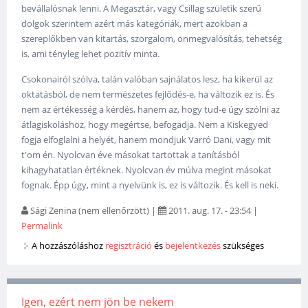
bevállalósnak lenni. A Megasztár, vagy Csillag születik szerű
dolgok szerintem azért más kategóriák, mert azokban a
szereplőkben van kitartás, szorgalom, önmegvalósítás, tehetség
is, ami tényleg lehet pozitív minta.
Csokonairól szólva, talán valóban sajnálatos lesz, ha kikerül az
oktatásból, de nem természetes fejlődés-e, ha változik ez is. És
nem az értékesség a kérdés, hanem az, hogy tud-e úgy szólni az
átlagiskoláshoz, hogy megértse, befogadja. Nem a Kiskegyed
fogja elfoglalni a helyét, hanem mondjuk Varró Dani, vagy mit
t'om én. Nyolcvan éve másokat tartottak a tanításból
kihagyhatatlan értéknek. Nyolcvan év múlva megint másokat
fognak. Épp úgy, mint a nyelvünk is, ez is változik. És kell is neki.
Sági Zenina (nem ellenőrzött)
|
2011. aug. 17. - 23:54
|
Permalink
A hozzászóláshoz
regisztráció
és
bejelentkezés
szükséges
Igen, ezért nem jön be nekem