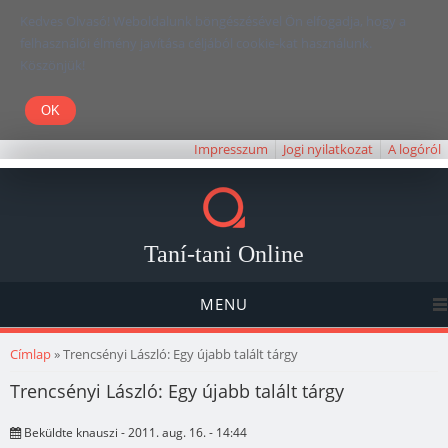
Kedves Olvasó! Weboldalunk böngészésével Ön elfogadja, hogy a
felhasználói élmény javítása céljából cookie-kat használunk.
Köszönjük!
Impresszum
Jogi nyilatkozat
A logóról
Taní-tani Online
MENU
Jelenlegi hely
Címlap
» Trencsényi László: Egy újabb talált tárgy
Trencsényi László: Egy újabb talált tárgy
Beküldte
knauszi
- 2011. aug. 16. - 14:44