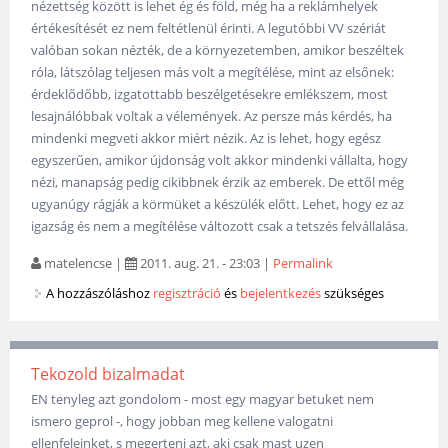
nézettség között is lehet ég és föld, még ha a reklámhelyek
értékesítését ez nem feltétlenül érinti. A legutóbbi VV szériát
valóban sokan nézték, de a környezetemben, amikor beszéltek
róla, látszólag teljesen más volt a megítélése, mint az elsőnek:
érdeklődőbb, izgatottabb beszélgetésekre emlékszem, most
lesajnálóbbak voltak a vélemények. Az persze más kérdés, ha
mindenki megveti akkor miért nézik. Az is lehet, hogy egész
egyszerűen, amikor újdonság volt akkor mindenki vállalta, hogy
nézi, manapság pedig cikibbnek érzik az emberek. De ettől még
ugyanúgy rágják a körmüket a készülék előtt. Lehet, hogy ez az
igazság és nem a megítélése változott csak a tetszés felvállalása.
matelencse
|
2011. aug. 21. - 23:03
|
Permalink
A hozzászóláshoz
regisztráció
és
bejelentkezés
szükséges
Tekozold bizalmadat
EN tenyleg azt gondolom - most egy magyar betuket nem
ismero geprol -, hogy jobban meg kellene valogatni
ellenfeleinket, s megerteni azt, aki csak mast uzen