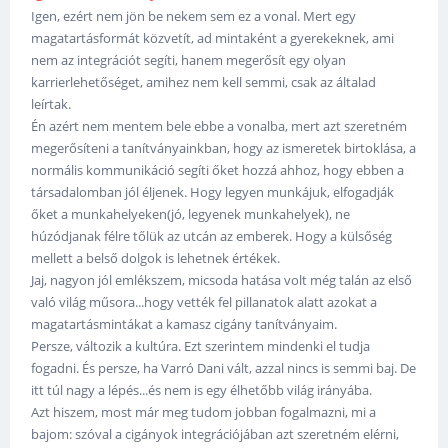
Igen, ezért nem jön be nekem sem ez a vonal. Mert egy
magatartásformát közvetít, ad mintaként a gyerekeknek, ami
nem az integrációt segíti, hanem megerősít egy olyan
karrierlehetőséget, amihez nem kell semmi, csak az általad
leírtak.
Én azért nem mentem bele ebbe a vonalba, mert azt szeretném
megerősíteni a tanítványainkban, hogy az ismeretek birtoklása, a
normális kommunikáció segíti őket hozzá ahhoz, hogy ebben a
társadalomban jól éljenek. Hogy legyen munkájuk, elfogadják
őket a munkahelyeken(jó, legyenek munkahelyek), ne
húzódjanak félre tőlük az utcán az emberek. Hogy a külsőség
mellett a belső dolgok is lehetnek értékek.
Jaj, nagyon jól emlékszem, micsoda hatása volt még talán az első
való világ műsora...hogy vették fel pillanatok alatt azokat a
magatartásmintákat a kamasz cigány tanítványaim.
Persze, változik a kultúra. Ezt szerintem mindenki el tudja
fogadni. És persze, ha Varró Dani vált, azzal nincs is semmi baj. De
itt túl nagy a lépés...és nem is egy élhetőbb világ irányába.
Azt hiszem, most már meg tudom jobban fogalmazni, mi a
bajom: szóval a cigányok integrációjában azt szeretném elérni,