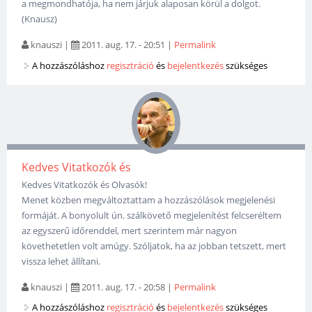
a megmondhatója, ha nem járjuk alaposan körül a dolgot.
(Knausz)
knauszi
|
2011. aug. 17. - 20:51
|
Permalink
A hozzászóláshoz
regisztráció
és
bejelentkezés
szükséges
Kedves Vitatkozók és
Kedves Vitatkozók és Olvasók!
Menet közben megváltoztattam a hozzászólások megjelenési
formáját. A bonyolult ún. szálkövető megjelenítést felcseréltem
az egyszerű időrenddel, mert szerintem már nagyon
követhetetlen volt amúgy. Szóljatok, ha az jobban tetszett, mert
vissza lehet állítani.
knauszi
|
2011. aug. 17. - 20:58
|
Permalink
A hozzászóláshoz
regisztráció
és
bejelentkezés
szükséges