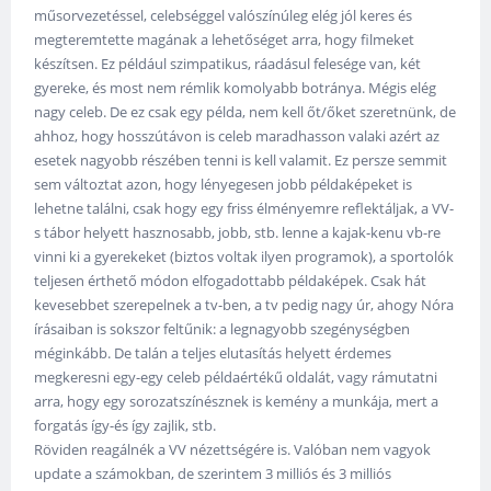
műsorvezetéssel, celebséggel valószínúleg elég jól keres és
megteremtette magának a lehetőséget arra, hogy filmeket
készítsen. Ez például szimpatikus, ráadásul felesége van, két
gyereke, és most nem rémlik komolyabb botránya. Mégis elég
nagy celeb. De ez csak egy példa, nem kell őt/őket szeretnünk, de
ahhoz, hogy hosszútávon is celeb maradhasson valaki azért az
esetek nagyobb részében tenni is kell valamit. Ez persze semmit
sem változtat azon, hogy lényegesen jobb példaképeket is
lehetne találni, csak hogy egy friss élményemre reflektáljak, a VV-
s tábor helyett hasznosabb, jobb, stb. lenne a kajak-kenu vb-re
vinni ki a gyerekeket (biztos voltak ilyen programok), a sportolók
teljesen érthető módon elfogadottabb példaképek. Csak hát
kevesebbet szerepelnek a tv-ben, a tv pedig nagy úr, ahogy Nóra
írásaiban is sokszor feltűnik: a legnagyobb szegénységben
méginkább. De talán a teljes elutasítás helyett érdemes
megkeresni egy-egy celeb példaértékű oldalát, vagy rámutatni
arra, hogy egy sorozatszínésznek is kemény a munkája, mert a
forgatás így-és így zajlik, stb.
Röviden reagálnék a VV nézettségére is. Valóban nem vagyok
update a számokban, de szerintem 3 milliós és 3 milliós