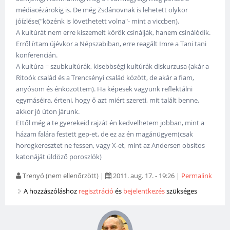
médiacézárokig is. De még Zsdánovnak is lehetett olykor
jóízlése("közénk is lövethetett volna"- mint a viccben).
A kultúrát nem erre kiszemelt körök csinálják, hanem csinálódik.
Erről írtam újévkor a Népszabiban, erre reagált Imre a Tani tani
konferencián.
A kultúra = szubkultúrák, kisebbségi kultúrák diskurzusa (akár a
Ritoók család és a Trencsényi család között, de akár a fiam,
anyósom és énközöttem). Ha képesek vagyunk reflektálni
egymáséira, érteni, hogy ő azt miért szereti, mit talált benne,
akkor jó úton járunk.
Ettől még a te gyerekeid rajzát én kedvelhetem jobban, mint a
házam falára festett gep-et, de ez az én magánügyem(csak
horogkeresztet ne fessen, vagy X-et, mint az Andersen obsitos
katonáját üldöző poroszlók)
Trenyó (nem ellenőrzött)
|
2011. aug. 17. - 19:26
|
Permalink
A hozzászóláshoz
regisztráció
és
bejelentkezés
szükséges