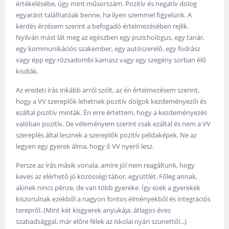
értékelésébe, úgy mint műsorszám. Pozitív és negatív dolog
egyaránt találhatóak benne, ha ilyen szemmel figyelünk. A
kérdés érzésem szerint a befogadó értelmezésében rejlik.
Nyilván mást lát meg az egészben egy pszichológus, egy tanár,
egy kommunikációs szakember, egy autószerelő, egy fodrász
vagy épp egy rózsadombi kamasz vagy egy szegény sorban élő
kisdiák.
Az eredeti írás inkább arról szólt, az én értelmezésem szerint,
hogy a VV szereplők lehetnek pozitív dolgok kezdeményezői és
ezáltal pozitív minták. Én erre értettem, hogy a kezdeményezés
valóban pozitív. De véleményem szerint csak ezáltal és nem a VV
szereplés által lesznek a szereplők pozitív példaképek. Ne az
legyen egy gyerek álma, hogy ő VV nyerő lesz.
Persze az írás másik vonala, amire jól nem reagáltunk, hogy
kevés az elérhető jó közösségi tábor, együttlét. Főleg annak,
akinek nincs pénze, de van több gyereke. Így ezek a gyerekek
kiszorulnak ezekből a nagyon fontos élményekből és integrációs
terepről. (Mint két kisgyerek anyukája, átlagos éves
szabadsággal, már előre félek az iskolai nyári szünettől...)