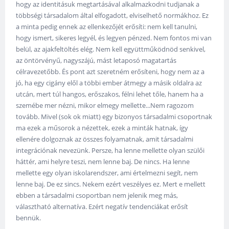
hogy az identitásuk megtartásával alkalmazkodni tudjanak a
többségi társadalom által elfogadott, elviselhető normákhoz. Ez
a minta pedig ennek az ellenkezőjét erősíti: nem kell tanulni,
hogy ismert, sikeres legyél, és legyen pénzed. Nem fontos mi van
belül, az ajakfeltöltés elég. Nem kell együttműködnöd senkivel,
az öntörvényű, nagyszájú, mást letaposó magatartás
célravezetőbb. És pont azt szeretném erősíteni, hogy nem az a
jó, ha egy cigány elől a többi ember átmegy a másik oldalra az
utcán, mert túl hangos, erőszakos, félni lehet tőle, hanem ha a
szemébe mer nézni, mikor elmegy mellette...Nem ragozom
tovább. Mivel (sok ok miatt) egy bizonyos társadalmi csoportnak
ma ezek a műsorok a nézettek, ezek a minták hatnak, így
ellenére dolgoznak az összes folyamatnak, amit társadalmi
integrációnak nevezünk. Persze, ha lenne mellette olyan szülői
háttér, ami helyre teszi, nem lenne baj. De nincs. Ha lenne
mellette egy olyan iskolarendszer, ami értelmezni segít, nem
lenne baj. De ez sincs. Nekem ezért veszélyes ez. Mert e mellett
ebben a társadalmi csoportban nem jelenik meg más,
választható alternatíva. Ezért negatív tendenciákat erősít
bennük.