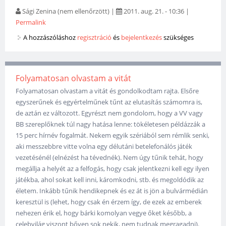
Sági Zenina (nem ellenőrzött)
|
2011. aug. 21. - 10:36
|
Permalink
A hozzászóláshoz
regisztráció
és
bejelentkezés
szükséges
Folyamatosan olvastam a vitát
Folyamatosan olvastam a vitát és gondolkodtam rajta. Elsőre
egyszerűnek és egyértelműnek tűnt az elutasítás számomra is,
de aztán ez változott. Egyrészt nem gondolom, hogy a VV vagy
BB szereplőknek túl nagy hatása lenne: tökéletesen példázzák a
15 perc hírnév fogalmát. Nekem egyik szériából sem rémlik senki,
aki messzebbre vitte volna egy délutáni betelefonálós játék
vezetésénél (elnézést ha tévednék). Nem úgy tűnik tehát, hogy
megállja a helyét az a felfogás, hogy csak jelentkezni kell egy ilyen
játékba, ahol sokat kell inni, káromkodni, stb. és megoldódik az
életem. Inkább tűnik hendikepnek és ez át is jön a bulvármédián
keresztül is (lehet, hogy csak én érzem így, de ezek az emberek
nehezen érik el, hogy bárki komolyan vegye őket később, a
celebvilág viszont bőven sok nekik, nem tudnak megragadni).