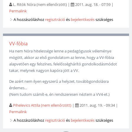
L. Ritók Nóra (nem ellenőrzött)
|
2011. aug. 18. - 07:59
|
Permalink
A hozzászóláshoz
regisztráció
és
bejelentkezés
szükséges
VV-fóbia
Ha nem Nóra hitelessége lenne a pedagógusok véleménye
mögött, akkor az első gondolatom az lenne, hogy a VV-fóbia
alapvetően egy felszínes, felelősséghárító gondolkodásmódot
takar, melynek nagyon kapóra jött a VV.
De azért nem ilyen egyszerű a helyzet, továbbgondolásra
érdemes...
(Nem tudom számít-e, én rendszeresen néztem a VV4-et.)
Pihelevics Attila (nem ellenőrzött)
|
2011. aug. 19. - 09:34
|
Permalink
A hozzászóláshoz
regisztráció
és
bejelentkezés
szükséges