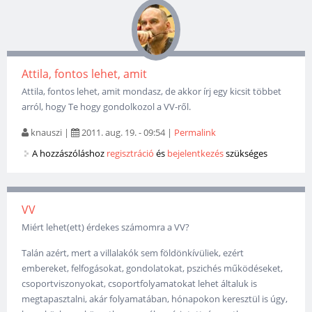
Attila, fontos lehet, amit
Attila, fontos lehet, amit mondasz, de akkor írj egy kicsit többet
arról, hogy Te hogy gondolkozol a VV-ről.
knauszi
|
2011. aug. 19. - 09:54
|
Permalink
A hozzászóláshoz
regisztráció
és
bejelentkezés
szükséges
VV
Miért lehet(ett) érdekes számomra a VV?
Talán azért, mert a villalakók sem földönkívüliek, ezért
embereket, felfogásokat, gondolatokat, pszichés működéseket,
csoportviszonyokat, csoportfolyamatokat lehet általuk is
megtapasztalni, akár folyamatában, hónapokon keresztül is úgy,