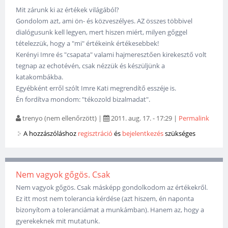
Mit zárunk ki az értékek világából?
Gondolom azt, ami ön- és közveszélyes. AZ összes többivel
dialógusunk kell legyen, mert hiszen miért, milyen gőggel
tételezzük, hogy a "mi" értékeink értékesebbek!
Kerényi Imre és "csapata" valami hajmeresztően kirekesztő volt
tegnap az echotévén, csak nézzük és készüljünk a
katakombákba.
Egyébként erről szólt Imre Kati megrendítő esszéje is.
Én fordítva mondom: "tékozold bizalmadat".
trenyo (nem ellenőrzött)
|
2011. aug. 17. - 17:29
|
Permalink
A hozzászóláshoz
regisztráció
és
bejelentkezés
szükséges
Nem vagyok gőgös. Csak
Nem vagyok gőgös. Csak másképp gondolkodom az értékekről.
Ez itt most nem tolerancia kérdése (azt hiszem, én naponta
bizonyítom a toleranciámat a munkámban). Hanem az, hogy a
gyerekeknek mit mutatunk.