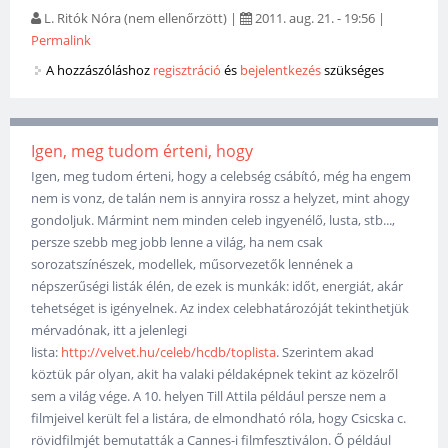
L. Ritók Nóra (nem ellenőrzött)
|
2011. aug. 21. - 19:56
|
Permalink
A hozzászóláshoz
regisztráció
és
bejelentkezés
szükséges
Igen, meg tudom érteni, hogy
Igen, meg tudom érteni, hogy a celebség csábító, még ha engem
nem is vonz, de talán nem is annyira rossz a helyzet, mint ahogy
gondoljuk. Mármint nem minden celeb ingyenélő, lusta, stb...,
persze szebb meg jobb lenne a világ, ha nem csak
sorozatszínészek, modellek, műsorvezetők lennének a
népszerűségi listák élén, de ezek is munkák: időt, energiát, akár
tehetséget is igényelnek. Az index celebhatározóját tekinthetjük
mérvadónak, itt a jelenlegi
lista:
http://velvet.hu/celeb/hcdb/toplista
. Szerintem akad
köztük pár olyan, akit ha valaki példaképnek tekint az közelről
sem a világ vége. A 10. helyen Till Attila például persze nem a
filmjeivel került fel a listára, de elmondható róla, hogy Csicska c.
rövidfilmjét bemutatták a Cannes-i filmfesztiválon. Ő például