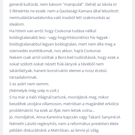
generál kultúrát, nem bánom "manipulál". Dehát az iskola is!
S félreértés ne essék: nem a Gazdasági Kamara által lebutított
nemtudástársadalomba való inasból lett szakmunkás az
ideálom.
Ha hitem van arról, hogy Csokonai tudása nélkül
boldogtalanabb lesz - vagy hogyVitézünkhöz hív legyek -
boldogtalanabbul legyen boldogtalan, mert nem élte meg a
szenvedés esztétikumát, nos akkor, hajrá Csokonai.
Nekem csak arról szóltak a Bors-beli tudósítások, hogy ezek a
sokat szídott-sokat nézett fiúk-lányok a tévéből nem
sátánfattyak, hanem konstruktív elemei a rossz érzésű
társadalomnak.
S ez azért nem semmi.
(Némelyik még szép is volt.)
S ha már a Való Világnál tartunk, mondjátok meg, mikor
beszéltek utoljára villamoson, metróban a magánélet erkölcsi
problémáiról, ha ezek az ifjak nem lettek volna...
Jó, mondjátok, Anna Karenina kapcsán vagy Takaró Sanyiné (A
Németh László-regényhős, nem a református presbiter) élete
példáin diskurálnánk a Metróban, az lenne jó világ.