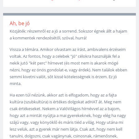
Ah, be jó
Közjáték: részemről ez a jó a sorrend. Sokszor égnek állt a hajam
a kommentek rendezésétől, szóval, hurrá!
Vissza a témára. Amikor olvastam az írást, ambivalens érzéseim
voltak. Az fontos, hogy a celebek "jó" célokra használják fel a
nekik jutó "két perc" hírnevet (és most nem is akarok mögé
nézni, hogy ez önös gondolat-e, vagy érdek). Nem találok ebben
semmi kivetni valót, sőt kissé kötelességnek is érzem. Ez jó
minta.
Ha ezen túl nézünk, akkor azt is elfogadom, hogy az a fajta
kultúra (szubkultúra) is értékes dolgokat adHAT át. Meg nem
csak értékeseket. Nekem a ValóVilágos hírnévvel az a bajom,
hogy azt a mintát nyújtja a mai gyerekeknek, hogy elég ha nagy
szájú vagy, vagy könyöklő és máris tiéd a világ. Hogy utána mi
lesz velük, azt a gyerek már nem látja. Csak azt, hogy nem kell
tanulni, dolgozni, csak vagánynak, csinosnak, rámenősnek,