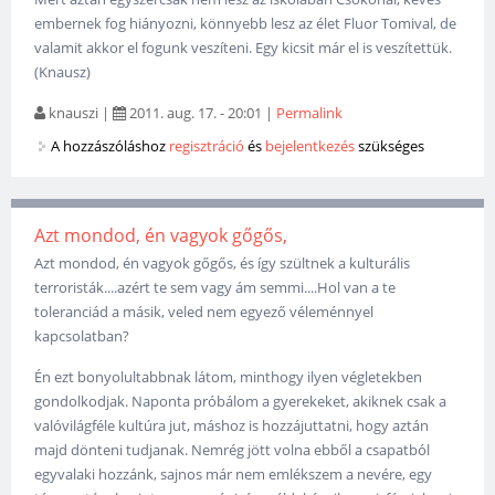
embernek fog hiányozni, könnyebb lesz az élet Fluor Tomival, de
valamit akkor el fogunk veszíteni. Egy kicsit már el is veszítettük.
(Knausz)
knauszi
|
2011. aug. 17. - 20:01
|
Permalink
A hozzászóláshoz
regisztráció
és
bejelentkezés
szükséges
Azt mondod, én vagyok gőgős,
Azt mondod, én vagyok gőgős, és így szültnek a kulturális
terroristák....azért te sem vagy ám semmi....Hol van a te
toleranciád a másik, veled nem egyező véleménnyel
kapcsolatban?
Én ezt bonyolultabbnak látom, minthogy ilyen végletekben
gondolkodjak. Naponta próbálom a gyerekeket, akiknek csak a
valóvilágféle kultúra jut, máshoz is hozzájuttatni, hogy aztán
majd dönteni tudjanak. Nemrég jött volna ebből a csapatból
egyvalaki hozzánk, sajnos már nem emlékszem a nevére, egy