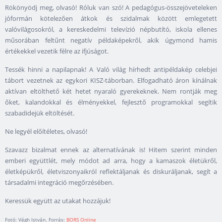
Rökönyödj meg, olvasó! Róluk van szó! A pedagógus-összejöveteleken
jóformán kötelezően átkok és szidalmak között emlegetett
valóvilágosokról, a kereskedelmi televízió népbutító, iskola ellenes
műsorában feltűnt negatív példaképekről, akik úgymond hamis
értékekkel vezetik félre az ifjúságot.
Tessék hinni a napilapnak! A Való világ hírhedt antipéldakép celebjei
tábort vezetnek az egykori KISZ-táborban. Elfogadható áron kínálnak
aktívan eltölthető két hetet nyaraló gyerekeknek. Nem rontják meg
őket, kalandokkal és élményekkel, fejlesztő programokkal segítik
szabadidejük eltöltését.
Ne legyél előítéletes, olvasó!
Szavazz bizalmat ennek az alternatívának is! Hitem szerint minden
emberi együttlét, mely módot ad arra, hogy a kamaszok életükről,
életképükről, életviszonyaikról reflektáljanak és diskuráljanak, segít a
társadalmi integráció megőrzésében.
Keressük együtt az utakat hozzájuk!
Fotó: Végh István. Forrás:
BORS Online