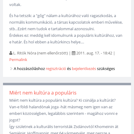
voltak.
És ha tetszik: a "gőg" nálam a kultúrához való ragaszkodás, a
normális kommunikáció, a társas kapcsolatok emberi művelése,
stb...Ezért nem tudok e tartalommal azonosulni.
Érdekes ez: meddig kell idomulnunk a populáris kultúrához, van
e határ. És hol ebben a kultúrkincs helye....
L. Ritók Nóra (nem ellenőrzött)
|
2011. aug. 17. - 18:42
|
Permalink
A hozzászóláshoz
regisztráció
és
bejelentkezés
szükséges
Miért nem kultúra a populáris
Miért nem kultúra a populáris kultúra? Ki csinálja a kultúrát?
Van-e földi halandónak joga -hát másmeg nem igen van az
emberi közösségben, legalábbis szerintem - magához vonni e
jogot?
Így születnek a kulturális terroristák Zsdánovtól Khomeinin át
Semjénig, Hoffmannig, meg 64 vármegyéig, meg persze a