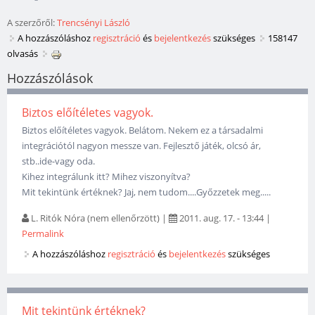
A szerzőről:
Trencsényi László
A hozzászóláshoz
regisztráció
és
bejelentkezés
szükséges
158147
olvasás
Hozzászólások
Biztos előítéletes vagyok.
Biztos előítéletes vagyok. Belátom. Nekem ez a társadalmi
integrációtól nagyon messze van. Fejlesztő játék, olcsó ár,
stb..ide-vagy oda.
Kihez integrálunk itt? Mihez viszonyítva?
Mit tekintünk értéknek? Jaj, nem tudom....Győzzetek meg.....
L. Ritók Nóra (nem ellenőrzött)
|
2011. aug. 17. - 13:44
|
Permalink
A hozzászóláshoz
regisztráció
és
bejelentkezés
szükséges
Mit tekintünk értéknek?