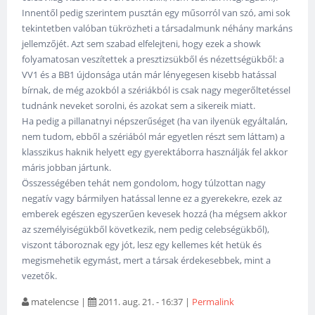
Innentől pedig szerintem pusztán egy műsorról van szó, ami sok
tekintetben valóban tükrözheti a társadalmunk néhány markáns
jellemzőjét. Azt sem szabad elfelejteni, hogy ezek a showk
folyamatosan veszítettek a presztizsükből és nézettségükből: a
VV1 és a BB1 újdonsága után már lényegesen kisebb hatással
bírnak, de még azokból a szériákból is csak nagy megerőltetéssel
tudnánk neveket sorolni, és azokat sem a sikereik miatt.
Ha pedig a pillanatnyi népszerűséget (ha van ilyenük egyáltalán,
nem tudom, ebből a szériából már egyetlen részt sem láttam) a
klasszikus haknik helyett egy gyerektáborra használják fel akkor
máris jobban jártunk.
Összességében tehát nem gondolom, hogy túlzottan nagy
negatív vagy bármilyen hatással lenne ez a gyerekekre, ezek az
emberek egészen egyszerűen kevesek hozzá (ha mégsem akkor
az személyiségükből következik, nem pedig celebségükből),
viszont táboroznak egy jót, lesz egy kellemes két hetük és
megismehetik egymást, mert a társak érdekesebbek, mint a
vezetők.
matelencse
|
2011. aug. 21. - 16:37
|
Permalink