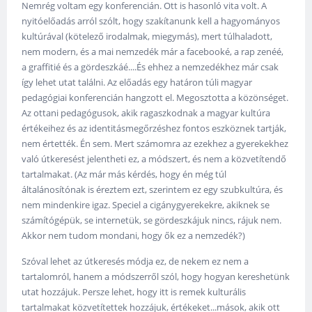
Nemrég voltam egy konferencián. Ott is hasonló vita volt. A
nyitóelőadás arról szólt, hogy szakítanunk kell a hagyományos
kultúrával (kötelező irodalmak, miegymás), mert túlhaladott,
nem modern, és a mai nemzedék már a facebooké, a rap zenéé,
a graffitié és a gördeszkáé....És ehhez a nemzedékhez már csak
így lehet utat találni. Az előadás egy határon túli magyar
pedagógiai konferencián hangzott el. Megosztotta a közönséget.
Az ottani pedagógusok, akik ragaszkodnak a magyar kultúra
értékeihez és az identitásmegőrzéshez fontos eszköznek tartják,
nem értették. Én sem. Mert számomra az ezekhez a gyerekekhez
való útkeresést jelentheti ez, a módszert, és nem a közvetítendő
tartalmakat. (Az már más kérdés, hogy én még túl
általánosítónak is éreztem ezt, szerintem ez egy szubkultúra, és
nem mindenkire igaz. Speciel a cigánygyerekekre, akiknek se
számítógépük, se internetük, se gördeszkájuk nincs, rájuk nem.
Akkor nem tudom mondani, hogy ők ez a nemzedék?)
Szóval lehet az útkeresés módja ez, de nekem ez nem a
tartalomról, hanem a módszerről szól, hogy hogyan kereshetünk
utat hozzájuk. Persze lehet, hogy itt is remek kulturális
tartalmakat közvetítettek hozzájuk, értékeket...mások, akik ott