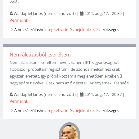
Való?
Waldapfel János (nem ellenőrzött)
|
2011. aug. 17. - 20:35
|
Permalink
A hozzászóláshoz
regisztráció
és
bejelentkezés
szükséges
Nem álcázásból cseréltem
Nem álcázásból cseréltem nevet, hanem IKT-s gyarlóságból.
Többször próbáltam regisztrálni, de azonos imélcímhez csak
egyszer lehetett, így próbálkoztam a meglehetősen értékelvű
nagyapám nevével. Ezek nem az ő nézetei.. Az enyémek, Trenyóé
Waldapfel János (nem ellenőrzött)
|
2011. aug. 17. - 20:37
|
Permalink
A hozzászóláshoz
regisztráció
és
bejelentkezés
szükséges