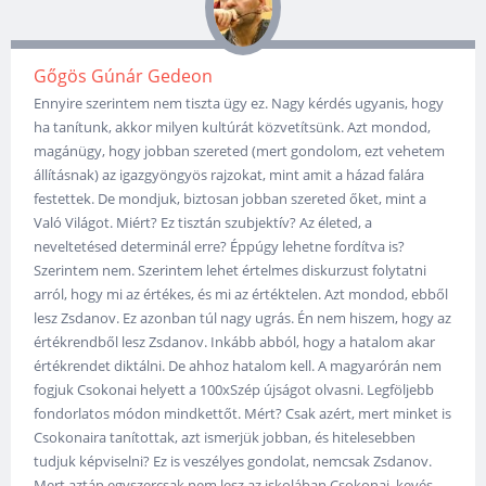
Gőgös Gúnár Gedeon
Ennyire szerintem nem tiszta ügy ez. Nagy kérdés ugyanis, hogy
ha tanítunk, akkor milyen kultúrát közvetítsünk. Azt mondod,
magánügy, hogy jobban szereted (mert gondolom, ezt vehetem
állításnak) az igazgyöngyös rajzokat, mint amit a házad falára
festettek. De mondjuk, biztosan jobban szereted őket, mint a
Való Világot. Miért? Ez tisztán szubjektív? Az életed, a
neveltetésed determinál erre? Éppúgy lehetne fordítva is?
Szerintem nem. Szerintem lehet értelmes diskurzust folytatni
arról, hogy mi az értékes, és mi az értéktelen. Azt mondod, ebből
lesz Zsdanov. Ez azonban túl nagy ugrás. Én nem hiszem, hogy az
értékrendből lesz Zsdanov. Inkább abból, hogy a hatalom akar
értékrendet diktálni. De ahhoz hatalom kell. A magyarórán nem
fogjuk Csokonai helyett a 100xSzép újságot olvasni. Legföljebb
fondorlatos módon mindkettőt. Mért? Csak azért, mert minket is
Csokonaira tanítottak, azt ismerjük jobban, és hitelesebben
tudjuk képviselni? Ez is veszélyes gondolat, nemcsak Zsdanov.
Mert aztán egyszercsak nem lesz az iskolában Csokonai, kevés