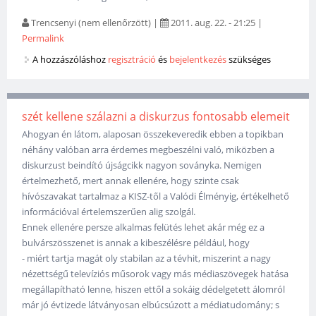
Trencsenyi (nem ellenőrzött)
|
2011. aug. 22. - 21:25
|
Permalink
A hozzászóláshoz
regisztráció
és
bejelentkezés
szükséges
szét kellene szálazni a diskurzus fontosabb elemeit
Ahogyan én látom, alaposan összekeveredik ebben a topikban
néhány valóban arra érdemes megbeszélni való, miközben a
diskurzust beindító újságcikk nagyon soványka. Nemigen
értelmezhető, mert annak ellenére, hogy szinte csak
hívószavakat tartalmaz a KISZ-től a Valódi Élményig, értékelhető
információval értelemszerűen alig szolgál.
Ennek ellenére persze alkalmas felütés lehet akár még ez a
bulvárszösszenet is annak a kibeszélésre például, hogy
- miért tartja magát oly stabilan az a tévhit, miszerint a nagy
nézettségű televíziós műsorok vagy más médiaszövegek hatása
megállapítható lenne, hiszen ettől a sokáig dédelgetett álomról
már jó évtizede látványosan elbúcsúzott a médiatudomány; s