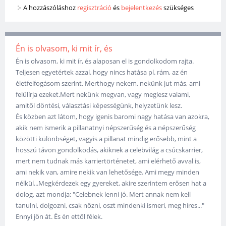
A hozzászóláshoz
regisztráció
és
bejelentkezés
szükséges
Én is olvasom, ki mit ír, és
Én is olvasom, ki mit ír, és alaposan el is gondolkodom rajta.
Teljesen egyetértek azzal. hogy nincs hatása pl. rám, az én
életfelfogásom szerint. Merthogy nekem, nekünk jut más, ami
felülírja ezeket.Mert nekünk megvan, vagy meglesz valami,
amitől döntési, választási képességünk, helyzetünk lesz.
És közben azt látom, hogy igenis baromi nagy hatása van azokra,
akik nem ismerik a pillanatnyi népszerűség és a népszerűség
közötti különbséget, vagyis a pillanat mindig erősebb, mint a
hosszú távon gondolkodás, akiknek a celebvilág a csúcskarrier,
mert nem tudnak más karriertörténetet, ami elérhető avval is,
ami nekik van, amire nekik van lehetősége. Ami megy minden
nélkül...Megkérdezek egy gyereket, akire szerintem erősen hat a
dolog, azt mondja: "Celebnek lenni jó. Mert annak nem kell
tanulni, dolgozni, csak nőzni, oszt mindenki ismeri, meg híres..."
Ennyi jön át. És én ettől félek.