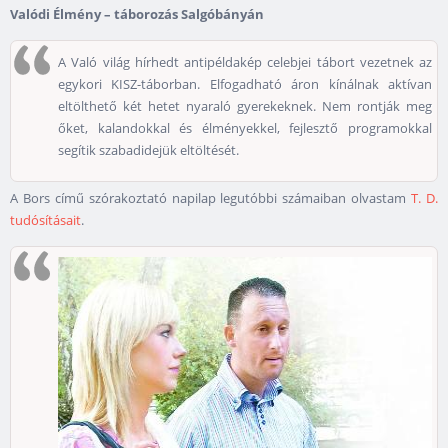
Valódi Élmény – táborozás Salgóbányán
A Való világ hírhedt antipéldakép celebjei tábort vezetnek az
egykori KISZ-táborban. Elfogadható áron kínálnak aktívan
eltölthető két hetet nyaraló gyerekeknek. Nem rontják meg
őket, kalandokkal és élményekkel, fejlesztő programokkal
segítik szabadidejük eltöltését.
A Bors című szórakoztató napilap legutóbbi számaiban olvastam
T. D.
tudósításait
.