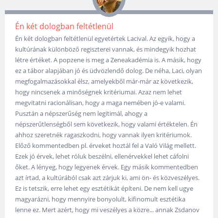
Én két dologban feltétlenül
Én két dologban feltétlenül egyetértek Lacival. Az egyik, hogy a
kultúrának különböző regiszterei vannak, és mindegyik hozhat
létre értéket. A popzene is meg a Zeneakadémia is. A másik, hogy
ez a tábor alapjában jó és üdvözlendő dolog. De néha, Laci, olyan
megfogalmazásokkal élsz, amelyekből már-már az következik,
hogy nincsenek a minőségnek kritériumai. Azaz nem lehet
megvitatni racionálisan, hogy a maga nemében jó-e valami.
Pusztán a népszerűség nem legitimál, ahogy a
népszerűtlenségből sem következik, hogy valami értéktelen. Én
ahhoz szeretnék ragaszkodni, hogy vannak ilyen kritériumok.
Előző kommentedben pl. érveket hoztál fel a Való Világ mellett.
Ezek jó érvek, lehet róluk beszélni, ellenérvekkel lehet cáfolni
őket. A lényeg, hogy legyenek érvek. Egy másik kommentedben
azt írtad, a kultúrából csak azt zárjuk ki, ami ön- és közveszélyes.
Ez is tetszik, erre lehet egy esztétikát építeni. De nem kell ugye
magyarázni, hogy mennyire bonyolult, kifinomult esztétika
lenne ez. Mert azért, hogy mi veszélyes a közre... annak Zsdanov