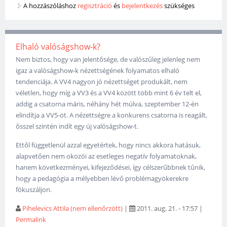
A hozzászóláshoz
regisztráció
és
bejelentkezés
szükséges
Elhaló valóságshow-k?
Nem biztos, hogy van jelentősége, de valószűleg jelenleg nem
igaz a valóságshow-k nézettségének folyamatos elhaló
tendenciája. A VV4 nagyon jó nézettséget produkált, nem
véletlen, hogy míg a VV3 és a VV4 között több mint 6 év telt el,
addig a csatorna máris, néhány hét múlva, szeptember 12-én
elindítja a VV5-öt. A nézettségre a konkurens csatorna is reagált,
ősszel szintén indít egy új valóságshow-t.
Ettől függetlenül azzal egyetértek, hogy nincs akkora hatásuk,
alapvetően nem okozói az esetleges negatív folyamatoknak,
hanem következményei, kifejeződései, így célszerűbbnek tűnik,
hogy a pedagógia a mélyebben lévő problémagyökerekre
fókuszáljon.
Pihelevics Attila (nem ellenőrzött)
|
2011. aug. 21. - 17:57
|
Permalink