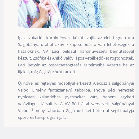
Igazi vakációs körülmények között zajlik az élet tegnap óta
Salgóbányán, ahol aktív kikapcsolódásra van lehetőségük a
fiataloknak. VV Laci például harcművészeti bemutatóval
készült, Zsófika és Anikó valóvilágos vetélkedőket rögtönöztek,
Laci Betyár az ostorcsattogtatás rejtelmeibe vezette be az
ifjakat, míg Gigi táncórát tartott.
Új nővel és rejtélyes mosollyal érkezett Alekosz a salgóbányai
Valódi Élmény fantázianevű táborba, ahová Béci nemcsak
nyolcvan kalandéhes gyermeket várt, hanem egykori
valóvilágos társait is. A VV Béci által szervezett salgóbányai
Valódi Élmény táborban Gigi most két héten át segíti bátyja
sport- és táncprogramjait.