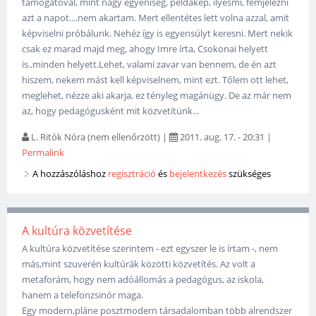
támogatóval, mint nagy egyéniség, példakép, ilyesmi, fémjelezni
azt a napot....nem akartam. Mert ellentétes lett volna azzal, amit
képviselni próbálunk. Nehéz így is egyensúlyt keresni. Mert nekik
csak ez marad majd meg, ahogy Imre írta, Csokonai helyett
is..minden helyett.Lehet, valami zavar van bennem, de én azt
hiszem, nekem mást kell képviselnem, mint ezt. Tőlem ott lehet,
meglehet, nézze aki akarja, ez tényleg magánügy. De az már nem
az, hogy pedagógusként mit közvetítünk...
L. Ritók Nóra (nem ellenőrzött)
|
2011. aug. 17. - 20:31
|
Permalink
A hozzászóláshoz
regisztráció
és
bejelentkezés
szükséges
A kultúra közvetítése
A kultúra közvetítése szerintem - ezt egyszer le is írtam -, nem
más,mint szuverén kultúrák közötti közvetítés. Az volt a
metaforám, hogy nem adóállomás a pedagógus, az iskola,
hanem a telefonzsinór maga.
Egy modern,pláne posztmodern társadalomban több alrendszer