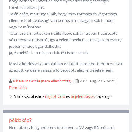
hogy közben a közvetlen személyes érintettség esetleges
torzítását elkerüljük.
Talán azért, mert úgy tűnik, hogy irányítottsága és vágottsága
ellenére több „valóság” van benne, mint nagyon sok filmben
vagy tv-műsorban.
Talán azért, mert sokan nézik, illetve sokaknak van határozott
véleménye a műsorról, így a véleményeken, jelenségeken esetleg
jobban el tudok gondolkodni.
Ja, és például a zenés produkciók is tetszettek.
Most a kérdéssel kapcsolatban ez jutott eszembe, tudom ez csak
az adott kérdésre válasz, a fölvetődött alapkérdésekre nem.
Pihelevics Attila (nem ellenőrzött)
|
2011. aug. 20. - 09:21
|
Permalink
A hozzászóláshoz
regisztráció
és
bejelentkezés
szükséges
példakép?
Nem biztos, hogy érdemes belemenni a VV vagy BB műsorok