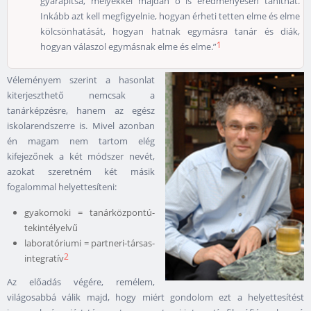
gyarapítsa, melyekkel majdan ő is eredményesen taníthat.
Inkább azt kell megfigyelnie, hogyan érheti tetten elme és elme
kölcsönhatását, hogyan hatnak egymásra tanár és diák,
1
hogyan válaszol egymásnak elme és elme.”
Véleményem szerint a hasonlat
kiterjeszthető nemcsak a
tanárképzésre, hanem az egész
iskolarendszerre is. Mivel azonban
én magam nem tartom elég
kifejezőnek a két módszer nevét,
azokat szeretném két másik
fogalommal helyettesíteni:
gyakornoki = tanárközpontú-
tekintélyelvű
laboratóriumi = partneri-társas-
2
integratív
Az előadás végére, remélem,
világosabbá válik majd, hogy miért gondolom ezt a helyettesítést