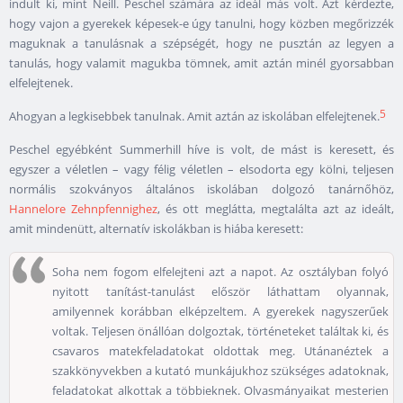
indult ki, mint Neill. Peschel számára az ideál más volt. Azt kérdezte,
hogy vajon a gyerekek képesek-e úgy tanulni, hogy közben megőrizzék
maguknak a tanulásnak a szépségét, hogy ne pusztán az legyen a
tanulás, hogy valamit magukba tömnek, amit aztán minél gyorsabban
elfelejtenek.
5
Ahogyan a legkisebbek tanulnak. Amit aztán az iskolában elfelejtenek.
Peschel egyébként Summerhill híve is volt, de mást is keresett, és
egyszer a véletlen – vagy félig véletlen – elsodorta egy kölni, teljesen
normális szokványos általános iskolában dolgozó tanárnőhöz,
Hannelore Zehnpfennighez
, és ott meglátta, megtalálta azt az ideált,
amit mindenütt, alternatív iskolákban is hiába keresett:
Soha nem fogom elfelejteni azt a napot. Az osztályban folyó
nyitott tanítást-tanulást először láthattam olyannak,
amilyennek korábban elképzeltem. A gyerekek nagyszerűek
voltak. Teljesen önállóan dolgoztak, történeteket találtak ki, és
csavaros matekfeladatokat oldottak meg. Utánanéztek a
szakkönyvekben a kutató munkájukhoz szükséges adatoknak,
feladatokat alkottak a többieknek. Olvasmányaikat mesterien