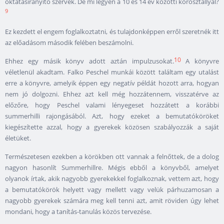
oktatásirányító szervek. De mi legyen a 10 és 14 év közötti korosztállyal?
9
Ez kezdett el engem foglalkoztatni, és tulajdonképpen erről szeretnék itt
az előadásom második felében beszámolni.
10
Ehhez egy másik könyv adott aztán impulzusokat.
A könyvre
véletlenül akadtam. Falko Peschel munkái között találtam egy utalást
erre a könyvre, amelyik éppen egy negatív példát hozott arra, hogyan
nem jó dolgozni. Ehhez azt kell még hozzátennem, visszatérve az
előzőre, hogy Peschel valami lényegeset hozzátett a korábbi
summerhilli rajongásából. Azt, hogy ezeket a bemutatóköröket
kiegészítette azzal, hogy a gyerekek közösen szabályozzák a saját
életüket.
Természetesen ezekben a körökben ott vannak a felnőttek, de a dolog
nagyon hasonlít Summerhillre. Mégis ebből a könyvből, amelyet
olyanok írtak, akik nagyobb gyerekekkel foglalkoznak, vettem azt, hogy
a bemutatókörök helyett vagy mellett vagy velük párhuzamosan a
nagyobb gyerekek számára meg kell tenni azt, amit röviden úgy lehet
mondani, hogy a tanítás-tanulás közös tervezése.