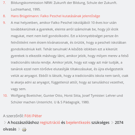
7.
Bildungskommission NRW: Zukunft der Bildung, Schule der Zukunft.
Luchterhand, 1995.
8.
Hans Brügelmann: Falko Peschel kutatásának jelentősége
9.
A mai helyzetben, amikor Falko Peschel iskolájából 10 éves kor után
továbbkerülnek a gyerekek, eleinte arról számolnak be, hogy jól érzik
magukat, mert nem kell gondolkodni. Ezt a könnyebbséget persze én
felnőttként nem érzem kívánatosnak, és örülök, hogy a pescheli iskolában
gondolkodniuk kell. Tehát tanulnak! A később idökben ezt a kikerült
gyerekek is elkezdik máshogy látni, amikor jelzik, hogy milyen merev a felső
tradicionális iskola rendje. Amikor jelzik, hogy ezt vagy azt már tudják, a
tanárok ezzel nem törődve elutasítják tiltakozásukat, és újra elvégeztetik
velük az anyagot. Ebből is látszik, hogy a tradicionális iskola nem tanít, csak
le akarja adni az anyagot, függetlenül attól, hogy az tanuláshoz vezethet,
vagy sem.
10.
Wolfgang Boettcher, Gunter Otto, Horst Sitta, Josef Tymister: Lehrer und
Schüler machen Unterricht. U & S Pädagogik, 1980.
A szerzőről:
Fóti Péter
A hozzászóláshoz
regisztráció
és
bejelentkezés
szükséges
2074
olvasás