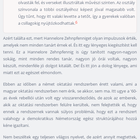
olvasták fel, és verseket illusztráltak művészi szinten. Az osztály
színvonala a többi osztályéhoz képest jóval magasabb volt.
Úgy tűnt, hogy itt valaki levette a tetőt, így a gyerekek valóban
6
a csillagokig nyújtózkodhattak.
Azért találta ezt, mert Hannelore Zehnpfenniget olyan impulzusok érték,
amelyek nem minden tanárt érnek el. És itt egy lényeges kiegészítést kell
tenni. Ez a Hannelore Zehnpfennig is úgy tanított nagyon-nagyon
sokáig, mint minden rendes tanár, nagyon jó órái voltak, nagyon
készült, mindenféle jó dolgot kitalált. De! És itt jön a dolog lényege, ami
miatt ezt az egészet elmondom.
Ebben az időben a német oktatási rendszerben érett valami, ami a
magyar oktatási rendszerben nem érik, se akkor, sem ma. Itt ugye a '60-
as évek rebelliói után volt egy visszarendeződés, de azok az emberek,
akik az oktatási rendszerben felülre kerültek, nem felejtették el, hogy
ennek a rendszernek vannak súlyos problémái, hogy ezt a rendszert
valahogy a demokratikus Németország egész struktúrájához hozzá
kéne igazítani.
Nem beszéltek egy teljesen világos nyelvet, de azért annyit megtettek,