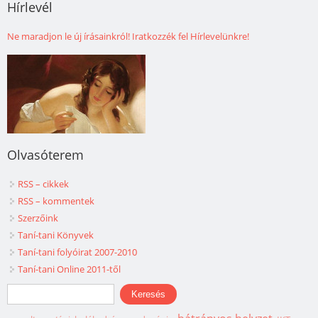
Hírlevél
Ne maradjon le új írásainkról! Iratkozzék fel Hírlevelünkre!
Olvasóterem
RSS – cikkek
RSS – kommentek
Szerzőink
Taní-tani Könyvek
Taní-tani folyóirat 2007-2010
Taní-tani Online 2011-től
Keresés űrlap
Keresés