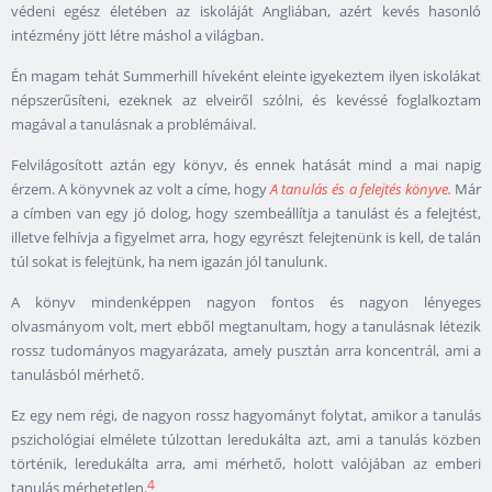
védeni egész életében az iskoláját Angliában, azért kevés hasonló
intézmény jött létre máshol a világban.
Én magam tehát Summerhill híveként eleinte igyekeztem ilyen iskolákat
népszerűsíteni, ezeknek az elveiről szólni, és kevéssé foglalkoztam
magával a tanulásnak a problémáival.
Felvilágosított aztán egy könyv, és ennek hatását mind a mai napig
érzem. A könyvnek az volt a címe, hogy
A tanulás és a felejtés könyve.
Már
a címben van egy jó dolog, hogy szembeállítja a tanulást és a felejtést,
illetve felhívja a figyelmet arra, hogy egyrészt felejtenünk is kell, de talán
túl sokat is felejtünk, ha nem igazán jól tanulunk.
A könyv mindenképpen nagyon fontos és nagyon lényeges
olvasmányom volt, mert ebből megtanultam, hogy a tanulásnak létezik
rossz tudományos magyarázata, amely pusztán arra koncentrál, ami a
tanulásból mérhető.
Ez egy nem régi, de nagyon rossz hagyományt folytat, amikor a tanulás
pszichológiai elmélete túlzottan leredukálta azt, ami a tanulás közben
történik, leredukálta arra, ami mérhető, holott valójában az emberi
4
tanulás mérhetetlen.