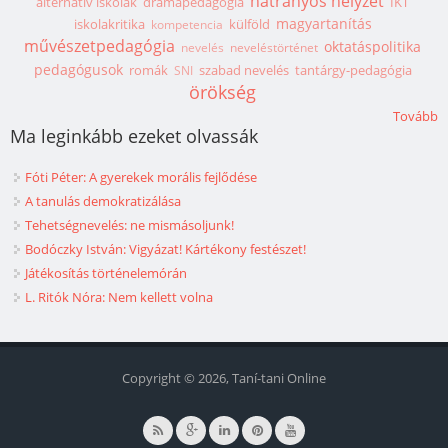
hátrányos helyzet
alternatív iskolák
drámapedagógia
IKT
magyartanítás
iskolakritika
külföld
kompetencia
művészetpedagógia
oktatáspolitika
nevelés
neveléstörténet
pedagógusok
romák
szabad nevelés
tantárgy-pedagógia
SNI
örökség
Tovább
Ma leginkább ezeket olvassák
Fóti Péter: A gyerekek morális fejlődése
A tanulás demokratizálása
Tehetségnevelés: ne mismásoljunk!
Bodóczky István: Vigyázat! Kártékony festészet!
Játékosítás történelemórán
L. Ritók Nóra: Nem kellett volna
Copyright © 2026, Taní-tani Online