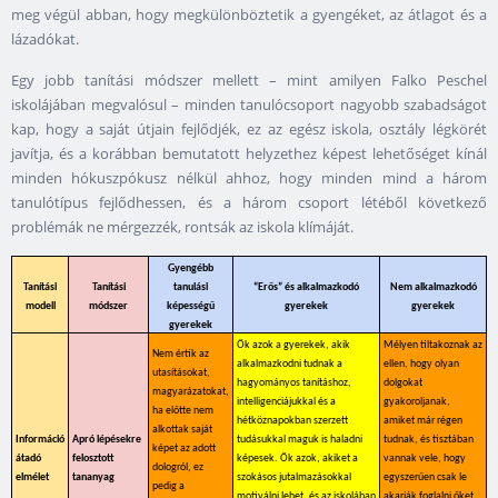
meg végül abban, hogy megkülönböztetik a gyengéket, az átlagot és a
lázadókat.
Egy jobb tanítási módszer mellett – mint amilyen Falko Peschel
iskolájában megvalósul – minden tanulócsoport nagyobb szabadságot
kap, hogy a saját útjain fejlődjék, ez az egész iskola, osztály légkörét
javítja, és a korábban bemutatott helyzethez képest lehetőséget kínál
minden hókuszpókusz nélkül ahhoz, hogy minden mind a három
tanulótípus fejlődhessen, és a három csoport létéből következő
problémák ne mérgezzék, rontsák az iskola klímáját.
Gyengébb
Tanítási
Tanítási
tanulási
“Erős” és alkalmazkodó
Nem alkalmazkodó
modell
módszer
képességű
gyerekek
gyerekek
gyerekek
Ők azok a gyerekek, akik
Mélyen tiltakoznak az
Nem értik az
alkalmazkodni tudnak a
ellen, hogy olyan
utasításokat,
hagyományos tanításhoz,
dolgokat
magyarázatokat,
intelligenciájukkal és a
gyakoroljanak,
ha előtte nem
hétköznapokban szerzett
amiket már régen
alkottak saját
Információ
Apró lépésekre
tudásukkal maguk is haladni
tudnak, és tisztában
képet az adott
átadó
felosztott
képesek. Ők azok, akiket a
vannak vele, hogy
dologról, ez
elmélet
tananyag
szokásos jutalmazásokkal
egyszerűen csak le
pedig a
motiválni lehet, és az iskolában
akarják foglalni őket.