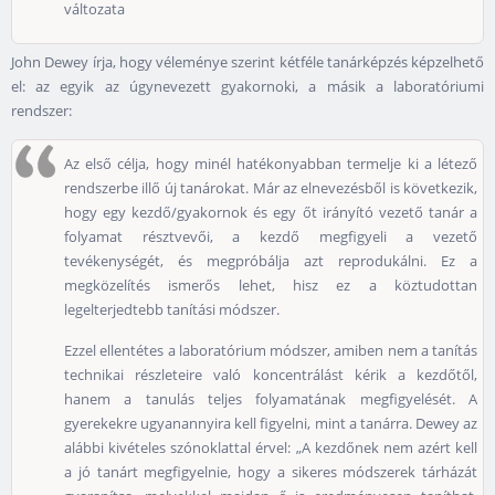
változata
John Dewey írja, hogy véleménye szerint kétféle tanárképzés képzelhető
el: az egyik az úgynevezett gyakornoki, a másik a laboratóriumi
rendszer:
Az első célja, hogy minél hatékonyabban termelje ki a létező
rendszerbe illő új tanárokat. Már az elnevezésből is következik,
hogy egy kezdő/gyakornok és egy őt irányító vezető tanár a
folyamat résztvevői, a kezdő megfigyeli a vezető
tevékenységét, és megpróbálja azt reprodukálni. Ez a
megközelítés ismerős lehet, hisz ez a köztudottan
legelterjedtebb tanítási módszer.
Ezzel ellentétes a laboratórium módszer, amiben nem a tanítás
technikai részleteire való koncentrálást kérik a kezdőtől,
hanem a tanulás teljes folyamatának megfigyelését. A
gyerekekre ugyanannyira kell figyelni, mint a tanárra. Dewey az
alábbi kivételes szónoklattal érvel: „A kezdőnek nem azért kell
a jó tanárt megfigyelnie, hogy a sikeres módszerek tárházát