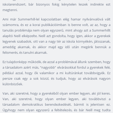
iskolarendszert, bár bizonyos fokig kénytelen leszek indirekte ezt
megtenni.
Ami már Summerhill-lel kapcsolatban elég hamar nyilvánvalóvá vált
számomra, és ez a korai publikációimban is benne volt, az az, hogy a
tanulás problémája nem olyan egyszerű, mint ahogy azt a Summerhillt
alapító Neill elképzelte. Neill azt gondolta, hogy igen, akkor a gyerekek
legyenek szabadok, ott van a nagy tér az iskola környékén, játsszanak,
ameddig akarnak, és akkor majd egy idő után megérik bennük a
felismerés, és tanulni akarnak.
Ez tulajdonképp működik, de azzal a problémával állunk szemben, hogy
a társadalom azért más, “nagyobb” elvárásokkal fordul a gyerekek felé,
például azzal, hogy ők valamikor a mi kultúránkat továbbvigyék. Ez
persze csak egy a sok közül, és tudjuk, hogy az elvárások nagyon
különbözőek.
Van, aki szeretné, hogy a gyerekéből olyan ember legyen, aki jól keres.
Van, aki szeretné, hogy olyan ember legyen, aki továbbviszi a
társadalom demokratikus berendezkedését, bármit is jelentsen ez.
Úgyhogy nem olyan egyszerű a feltételezés, és bár Neill meg tudta