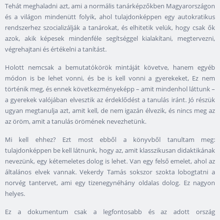
Tehát meghaladni azt, ami a normális tanárképzőkben Magyarországon
és a világon mindenütt folyik, ahol tulajdonképpen egy autokratikus
rendszerhez szocializálják a tanárokat, és elhitetik velük, hogy csak ők
azok, akik képesek mindenféle segítséggel kialakítani, megtervezni,
végrehajtani és értékelni a tanítást.
Holott nemcsak a bemutatókörök mintáját követve, hanem egyéb
módon is be lehet vonni, és be is kell vonni a gyerekeket, Ez nem
történik meg, és ennek következményeképp – amit mindenhol láttunk –
a gyerekek valójában elvesztik az érdeklődést a tanulás iránt. Jó részük
ugyan megtanulja azt, amit kell, de nem igazán élvezik, és nincs meg az
az öröm, amit a tanulás örömének nevezhetünk.
Mi kell ehhez? Ezt most ebből a könyvből tanultam meg:
tulajdonképpen be kell látnunk, hogy az, amit klasszikusan didaktikának
nevezünk, egy kétemeletes dolog is lehet. Van egy felső emelet, ahol az
általános elvek vannak. Vekerdy Tamás sokszor szokta lobogtatni a
norvég tantervet, ami egy tizenegynéhány oldalas dolog. Ez nagyon
helyes.
Ez a dokumentum csak a legfontosabb és az adott ország