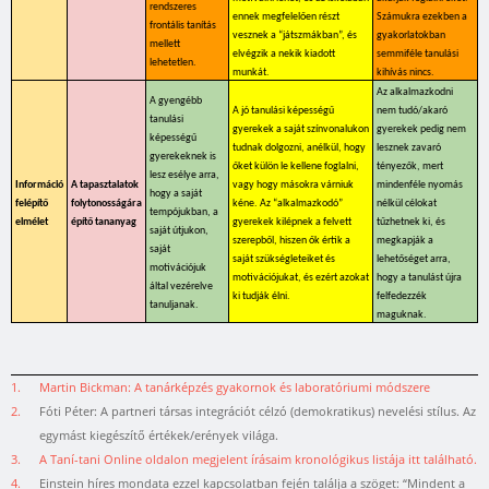
rendszeres
ennek megfelelően részt
Számukra ezekben a
frontális tanítás
vesznek a “játszmákban”, és
gyakorlatokban
mellett
elvégzik a nekik kiadott
semmiféle tanulási
lehetetlen.
munkát.
kihívás nincs.
Az alkalmazkodni
A gyengébb
A jó tanulási képességű
nem tudó/akaró
tanulási
gyerekek a saját színvonalukon
gyerekek pedig nem
képességű
tudnak dolgozni, anélkül, hogy
lesznek zavaró
gyerekeknek is
őket külön le kellene foglalni,
tényezők, mert
lesz esélye arra,
Információ
A tapasztalatok
vagy hogy másokra várniuk
mindenféle nyomás
hogy a saját
felépítő
folytonosságára
kéne. Az “alkalmazkodó”
nélkül célokat
tempójukban, a
elmélet
építő tananyag
gyerekek kilépnek a felvett
tűzhetnek ki, és
saját útjukon,
szerepből, hiszen ők értik a
megkapják a
saját
saját szükségleteiket és
lehetőséget arra,
motivációjuk
motivációjukat, és ezért azokat
hogy a tanulást újra
által vezérelve
ki tudják élni.
felfedezzék
tanuljanak.
maguknak.
1.
Martin Bickman: A tanárképzés gyakornok és laboratóriumi módszere
2.
Fóti Péter: A partneri társas integrációt célzó (demokratikus) nevelési stílus. Az
egymást kiegészítő értékek/erények világa.
3.
A Taní-tani Online oldalon megjelent írásaim kronológikus listája itt található.
4.
Einstein híres mondata ezzel kapcsolatban fején találja a szöget: “Mindent a