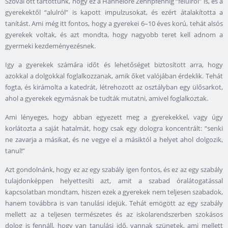
Szóval ott tartottunk, hogy ez a Hannelore Zehnpfennig “felülről” is, és a
gyerekektől “alulról” is kapott impulzusokat, és ezért átalakította a
tanítást. Ami még itt fontos, hogy a gyerekei 6–10 éves korú, tehát alsós
gyerekek voltak, és azt mondta, hogy nagyobb teret kell adnom a
gyermeki kezdeményezésnek.
Igy a gyerekek számára időt és lehetőséget biztosított arra, hogy
azokkal a dolgokkal foglalkozzanak, amik őket valójában érdeklik. Tehát
fogta, és kirámolta a katedrát, létrehozott az osztályban egy ülősarkot,
ahol a gyerekek egymásnak be tudták mutatni, amivel foglalkoztak.
Ami lényeges, hogy abban egyezett meg a gyerekekkel, vagy úgy
korlátozta a saját hatalmát, hogy csak egy dologra koncentrált: “senki
ne zavarja a másikat, és ne vegye el a másiktól a helyet ahol dolgozik,
tanul!”
Azt gondolnánk, hogy ez az egy szabály igen fontos, és ez az egy szabály
tulajdonképpen helyettesíti azt, amit a szabad óralátogatással
kapcsolatban mondtam, hiszen ezek a gyerekek nem teljesen szabadok,
hanem továbbra is van tanulási idejük. Tehát emögött az egy szabály
mellett az a teljesen természetes és az iskolarendszerben szokásos
dolog is fennáll, hogy van tanulási idő, vannak szünetek, ami mellett