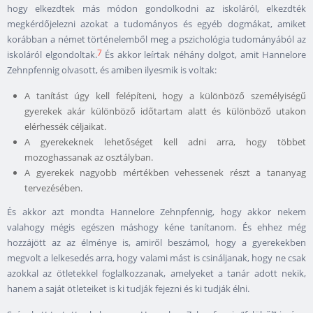
hogy elkezdtek más módon gondolkodni az iskoláról, elkezdték
megkérdőjelezni azokat a tudományos és egyéb dogmákat, amiket
korábban a német történelemből meg a pszichológia tudományából az
7
iskoláról elgondoltak.
És akkor leírtak néhány dolgot, amit Hannelore
Zehnpfennig olvasott, és amiben ilyesmik is voltak:
A tanítást úgy kell felépíteni, hogy a különböző személyiségű
gyerekek akár különböző időtartam alatt és különböző utakon
elérhessék céljaikat.
A gyerekeknek lehetőséget kell adni arra, hogy többet
mozoghassanak az osztályban.
A gyerekek nagyobb mértékben vehessenek részt a tananyag
tervezésében.
És akkor azt mondta Hannelore Zehnpfennig, hogy akkor nekem
valahogy mégis egészen máshogy kéne tanítanom. És ehhez még
hozzájött az az élménye is, amiről beszámol, hogy a gyerekekben
megvolt a lelkesedés arra, hogy valami mást is csináljanak, hogy ne csak
azokkal az ötletekkel foglalkozzanak, amelyeket a tanár adott nekik,
hanem a saját ötleteiket is ki tudják fejezni és ki tudják élni.