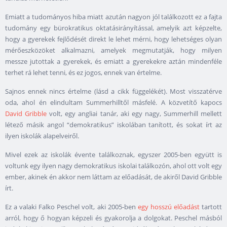
Emiatt a tudományos hiba miatt azután nagyon jól találkozott ez a fajta
tudomány egy bürokratikus oktatásirányítással, amelyik azt képzelte,
hogy a gyerekek fejlődését direkt le lehet mérni, hogy lehetséges olyan
mérőeszközöket alkalmazni, amelyek megmutatják, hogy milyen
messze jutottak a gyerekek, és emiatt a gyerekekre aztán mindenféle
terhet rá lehet tenni, és ez jogos, ennek van értelme.
Sajnos ennek nincs értelme (lásd a cikk függelékét). Most visszatérve
oda, ahol én elindultam Summerhilltől másfelé. A közvetítő kapocs
David Gribble
volt, egy angliai tanár, aki egy nagy, Summerhill mellett
létező másik angol “demokratikus” iskolában tanított, és sokat írt az
ilyen iskolák alapelveiről.
Mivel ezek az iskolák évente találkoznak, egyszer 2005-ben együtt is
voltunk egy ilyen nagy demokratikus iskolai találkozón, ahol ott volt egy
ember, akinek én akkor nem láttam az előadását, de akiről David Gribble
írt.
Ez a valaki Falko Peschel volt, aki 2005-ben
egy hosszú előadást
tartott
arról, hogy ő hogyan képzeli és gyakorolja a dolgokat. Peschel másból