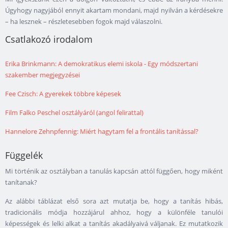
Úgyhogy nagyjából ennyit akartam mondani, majd nyilván a kérdésekre
– ha lesznek – részletesebben fogok majd válaszolni.
Csatlakozó irodalom
Erika Brinkmann: A demokratikus elemi iskola - Egy módszertani
szakember megjegyzései
Fee Czisch: A gyerekek többre képesek
Film Falko Peschel osztályáról (angol felirattal)
Hannelore Zehnpfennig: Miért hagytam fel a frontális tanítással?
Függelék
Mi történik az osztályban a tanulás kapcsán attól függően, hogy miként
tanítanak?
Az alábbi táblázat első sora azt mutatja be, hogy a tanítás hibás,
tradicionális módja hozzájárul ahhoz, hogy a különféle tanulói
képességek és lelki alkat a tanítás akadályaivá váljanak. Ez mutatkozik