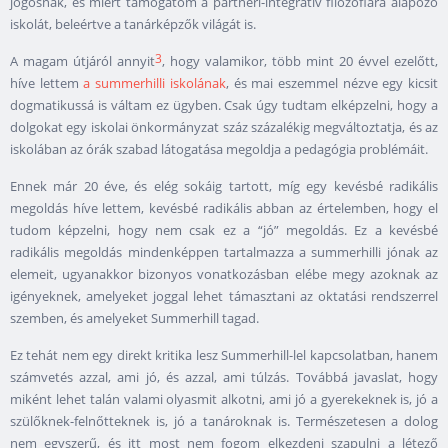
jogosnak, és miért támogatom a partneri-integratív filozófiára alapozó
iskolát, beleértve a tanárképzők világát is.
3
A magam útjáról annyit
, hogy valamikor, több mint 20 évvel ezelőtt,
híve lettem
a summerhilli iskolának
, és mai eszemmel nézve egy kicsit
dogmatikussá is váltam ez ügyben. Csak úgy tudtam elképzelni, hogy a
dolgokat egy iskolai önkormányzat száz százalékig megváltoztatja, és az
iskolában az órák szabad látogatása megoldja a pedagógia problémáit.
Ennek már 20 éve, és elég sokáig tartott, míg egy kevésbé radikális
megoldás híve lettem, kevésbé radikális abban az értelemben, hogy el
tudom képzelni, hogy nem csak ez a “jó” megoldás. Ez a kevésbé
radikális megoldás mindenképpen tartalmazza a summerhilli jónak az
elemeit, ugyanakkor bizonyos vonatkozásban elébe megy azoknak az
igényeknek, amelyeket joggal lehet támasztani az oktatási rendszerrel
szemben, és amelyeket Summerhill tagad.
Ez tehát nem egy direkt kritika lesz Summerhill-lel kapcsolatban, hanem
számvetés azzal, ami jó, és azzal, ami túlzás. Továbbá javaslat, hogy
miként lehet talán valami olyasmit alkotni, ami jó a gyerekeknek is, jó a
szülőknek-felnőtteknek is, jó a tanároknak is. Természetesen a dolog
nem egyszerű, és itt most nem fogom elkezdeni szapulni a létező