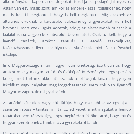
alkotmányával kapcsolatos dolgokat fordítja le pedagógiai nyelvre.
Aztán van egy másik szint, amikor az emberek azzal foglalkoznak, hogy
mit is kell itt megtanulni, hogy is kell megtanulni. Míg ezeknek az
általános elveknek a kérdésébe valószínűleg a gyerekeket nem kell
bevonni, mert azok úgyis adottak, addig az alacsonyabb szintnek a
kialakításába a gyerekek abszolút bevonhatók. Csak az kell, hogy a
leendő tanárok, amikor tanulják a leendő szakmájukat,
találkozhassanak ilyen osztályokkal, iskolákkal, mint Falko Peschel
iskolája.
Erre Magyarországon nem nagyon van lehetőség. Ezért van az, hogy
amikor mi egy magyar tanító- és óvóképző intézményben egy speciális
kollégiumot tartunk, akkor itt számukra fel tudjuk kínálni, hogy ilyen
iskolákat vagy helyeket meglátogathassanak. Nem sok van ilyenből
Magyarországon, de mi igyekszünk.
A tanárképzésnek a nagy hátulütője, hogy csak ehhez az egyfajta –
szerintem rossz – tanítási mintához ad képet, mert magukat a leendő
tanárokat sem képezik úgy, hogy megkérdeznék őket arról, hogy mit és
hogyan szeretnének a tanításról, a gyerekekről tanulni.
Mi igyekszünk ezen a dolgon változtatni, és ebbe az irányba menni.