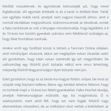
Később visszatérnek, és egymásnak bemutatják azt, hogy mivel
foglalkoztak, sőt egymást értékelik is, és a tanár is értékeli őket. Tehát
van egyfajta másik rend, amelyik nem nagyon hasonlít ahhoz, amit a
normál iskolákban megszoktunk. Számomra ennek az iskolának, ennek
a fajta tanításnak az volt a lényeges mondanivalója, hogy legalábbis a 6
és 10 éves kor közötti gyerekek számára nem feltétlenül szükséges az,
hogy őket frontálisan tanítsák.
Amikor erről egy fordítást közzé is tettem a Taní-tani Online oldalain,
amit mindnyájan olvasunk, akkor azt meglepően sokan olvasták, ezért
azt gondoltam, hogy talán sokan szeretnék így ezt megpróbálni. De
valószínűleg egy fölülről jövő biztatás nélkül erre nincs lehetőség,
márpedig fölülről Magyarországon ilyen biztatás nem jön.
Ezért gondolom, hogy ez az iskola ma magyar földön utópia. De most az
utópiát még folytatni kellene, illetve egy kérdést lehetne feltenni, hogy
mi történik majd a 10 éves kor feletti gyerekekkel. Falko Peschel iskolája,
amelyik Németországban működik, egy kis magániskola. Ő is
odahúzódott, mert attól félt, hogy ezt nem fogják fölülről nagy
elismerésben részesíteni, de az indításkor részt vettek a kísérletben az