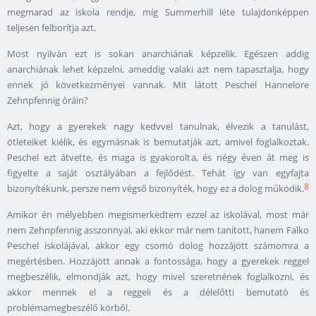
megmarad az iskola rendje, míg Summerhill léte tulajdonképpen
teljesen felborítja azt.
Most nyilván ezt is sokan anarchiának képzelik. Egészen addig
anarchiának lehet képzelni, ameddig valaki azt nem tapasztalja, hogy
ennek jó következményei vannak. Mit látott Peschel Hannelore
Zehnpfennig óráin?
Azt, hogy a gyerekek nagy kedvvel tanulnak, élvezik a tanulást,
ötleteiket kiélik, és egymásnak is bemutatják azt, amivel foglalkoztak.
Peschel ezt átvette, és maga is gyakorolta, és négy éven át meg is
figyelte a saját osztályában a fejlődést. Tehát így van egyfajta
8
bizonyítékunk, persze nem végső bizonyíték, hogy ez a dolog működik.
Amikor én mélyebben megismerkedtem ezzel az iskolával, most már
nem Zehnpfennig asszonnyal, aki ekkor már nem tanított, hanem Falko
Peschel iskolájával, akkor egy csomó dolog hozzájött számomra a
megértésben. Hozzájött annak a fontossága, hogy a gyerekek reggel
megbeszélik, elmondják azt, hogy mivel szeretnének foglalkozni, és
akkor mennek el a reggeli és a délelőtti bemutató és
problémamegbeszélő körből.