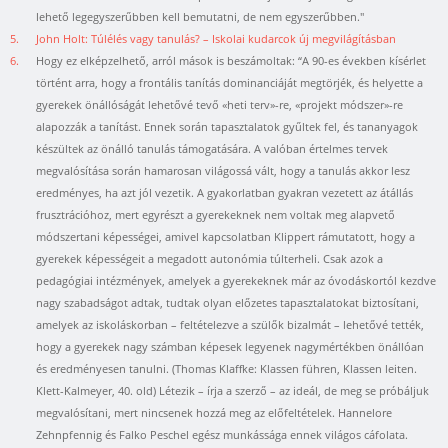
lehető legegyszerűbben kell bemutatni, de nem egyszerűbben."
5.
John Holt: Túlélés vagy tanulás? – Iskolai kudarcok új megvilágításban
6.
Hogy ez elképzelhető, arról mások is beszámoltak: “A 90-es években kísérlet
történt arra, hogy a frontális tanítás dominanciáját megtörjék, és helyette a
gyerekek önállóságát lehetővé tevő «heti terv»-re, «projekt módszer»-re
alapozzák a tanítást. Ennek során tapasztalatok gyűltek fel, és tananyagok
készültek az önálló tanulás támogatására. A valóban értelmes tervek
megvalósítása során hamarosan világossá vált, hogy a tanulás akkor lesz
eredményes, ha azt jól vezetik. A gyakorlatban gyakran vezetett az átállás
frusztrációhoz, mert egyrészt a gyerekeknek nem voltak meg alapvető
módszertani képességei, amivel kapcsolatban Klippert rámutatott, hogy a
gyerekek képességeit a megadott autonómia túlterheli. Csak azok a
pedagógiai intézmények, amelyek a gyerekeknek már az óvodáskortól kezdve
nagy szabadságot adtak, tudtak olyan előzetes tapasztalatokat biztosítani,
amelyek az iskoláskorban – feltételezve a szülők bizalmát – lehetővé tették,
hogy a gyerekek nagy számban képesek legyenek nagymértékben önállóan
és eredményesen tanulni. (Thomas Klaffke: Klassen führen, Klassen leiten.
Klett-Kalmeyer, 40. old) Létezik – írja a szerző – az ideál, de meg se próbáljuk
megvalósítani, mert nincsenek hozzá meg az előfeltételek. Hannelore
Zehnpfennig és Falko Peschel egész munkássága ennek világos cáfolata.