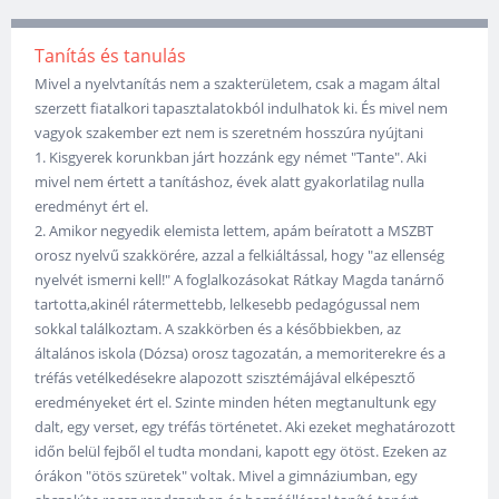
Tanítás és tanulás
Mivel a nyelvtanítás nem a szakterületem, csak a magam által
szerzett fiatalkori tapasztalatokból indulhatok ki. És mivel nem
vagyok szakember ezt nem is szeretném hosszúra nyújtani
1. Kisgyerek korunkban járt hozzánk egy német "Tante". Aki
mivel nem értett a tanításhoz, évek alatt gyakorlatilag nulla
eredményt ért el.
2. Amikor negyedik elemista lettem, apám beíratott a MSZBT
orosz nyelvű szakkörére, azzal a felkiáltással, hogy "az ellenség
nyelvét ismerni kell!" A foglalkozásokat Rátkay Magda tanárnő
tartotta,akinél rátermettebb, lelkesebb pedagógussal nem
sokkal találkoztam. A szakkörben és a későbbiekben, az
általános iskola (Dózsa) orosz tagozatán, a memoriterekre és a
tréfás vetélkedésekre alapozott szisztémájával elképesztő
eredményeket ért el. Szinte minden héten megtanultunk egy
dalt, egy verset, egy tréfás történetet. Aki ezeket meghatározott
időn belül fejből el tudta mondani, kapott egy ötöst. Ezeken az
órákon "ötös szüretek" voltak. Mivel a gimnáziumban, egy