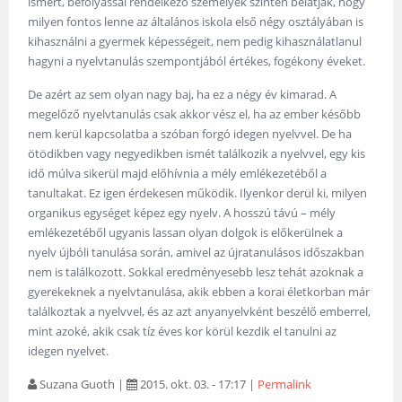
ismert, befolyással rendelkező személyek szintén belátják, hogy
milyen fontos lenne az általános iskola első négy osztályában is
kihasználni a gyermek képességeit, nem pedig kihasználatlanul
hagyni a nyelvtanulás szempontjából értékes, fogékony éveket.
De azért az sem olyan nagy baj, ha ez a négy év kimarad. A
megelőző nyelvtanulás csak akkor vész el, ha az ember később
nem kerül kapcsolatba a szóban forgó idegen nyelvvel. De ha
ötödikben vagy negyedikben ismét találkozik a nyelvvel, egy kis
idő múlva sikerül majd előhívnia a mély emlékezetéből a
tanultakat. Ez igen érdekesen működik. Ilyenkor derül ki, milyen
organikus egységet képez egy nyelv. A hosszú távú – mély
emlékezetéből ugyanis lassan olyan dolgok is előkerülnek a
nyelv újbóli tanulása során, amivel az újratanulásos időszakban
nem is találkozott. Sokkal eredményesebb lesz tehát azoknak a
gyerekeknek a nyelvtanulása, akik ebben a korai életkorban már
találkoztak a nyelvvel, és az azt anyanyelvként beszélő emberrel,
mint azoké, akik csak tíz éves kor körül kezdik el tanulni az
idegen nyelvet.
Suzana Guoth
|
2015. okt. 03. - 17:17
|
Permalink