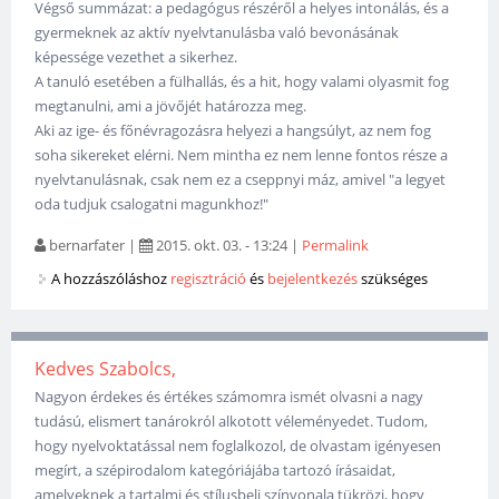
Végső summázat: a pedagógus részéről a helyes intonálás, és a
gyermeknek az aktív nyelvtanulásba való bevonásának
képessége vezethet a sikerhez.
A tanuló esetében a fülhallás, és a hit, hogy valami olyasmit fog
megtanulni, ami a jövőjét határozza meg.
Aki az ige- és főnévragozásra helyezi a hangsúlyt, az nem fog
soha sikereket elérni. Nem mintha ez nem lenne fontos része a
nyelvtanulásnak, csak nem ez a cseppnyi máz, amivel "a legyet
oda tudjuk csalogatni magunkhoz!"
bernarfater
|
2015. okt. 03. - 13:24
|
Permalink
A hozzászóláshoz
regisztráció
és
bejelentkezés
szükséges
Kedves Szabolcs,
Nagyon érdekes és értékes számomra ismét olvasni a nagy
tudású, elismert tanárokról alkotott véleményedet. Tudom,
hogy nyelvoktatással nem foglalkozol, de olvastam igényesen
megírt, a szépirodalom kategóriájába tartozó írásaidat,
amelyeknek a tartalmi és stílusbeli színvonala tükrözi, hogy