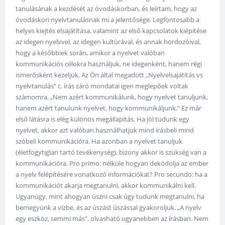
tanulásának a kezdését az óvodáskorban, és leírtam, hogy az
óvodáskori nyelvtanulásnak mi a jelentősége. Legfontosabb a
helyes kiejtés elsajátítása, valamint az első kapcsolatok kiépítése
az idegen nyelvvel, az idegen kultúrával, és annak hordozóival,
hogy a későbbiek során, amikor a nyelvet valóban
kommunikációs célokra használjuk, ne idegenként, hanem régi
ismerősként kezeljük. Az Ön által megadott „Nyelvelsajátítás vs
nyelvtanulás” c. írás záró mondatai igen meglepőek voltak
számomra. „Nem azért kommunikálunk, hogy nyelvet tanuljunk,
hanem azért tanulunk nyelvet, hogy kommunikáljunk.” Ez már
első látásra is elég különös megállapítás. Ha jól tudunk egy
nyelvet, akkor azt valóban használhatjuk mind írásbeli mind
szóbeli kommunikációra. Ha azonban a nyelvet tanuljuk
(életfogytiglan tartó tevékenység), bizony akkor is szükség van a
kommunikációra. Pro primo: nélküle hogyan dekódolja az ember
a nyelv felépítésére vonatkozó információkat? Pro secundo: ha a
kommunikációt akarja megtanulni, akkor kommunikálni kell.
Ugyanúgy, mint ahogyan úszni csak úgy tudunk megtanulni, ha
bemegyünk a vízbe, és az úszást úszással gyakoroljuk. „A nyelv
egy eszköz, semmi más”, olvasható ugyanebben az írásban. Nem