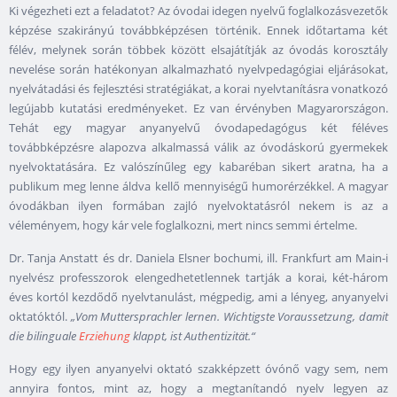
Ki végezheti ezt a feladatot? Az óvodai idegen nyelvű foglalkozásvezetők
képzése szakirányú továbbképzésen történik. Ennek időtartama két
félév, melynek során többek között elsajátítják az óvodás korosztály
nevelése során hatékonyan alkalmazható nyelvpedagógiai eljárásokat,
nyelvátadási és fejlesztési stratégiákat, a korai nyelvtanításra vonatkozó
legújabb kutatási eredményeket. Ez van érvényben Magyarországon.
Tehát egy magyar anyanyelvű óvodapedagógus két féléves
továbbképzésre alapozva alkalmassá válik az óvodáskorú gyermekek
nyelvoktatására. Ez valószínűleg egy kabaréban sikert aratna, ha a
publikum meg lenne áldva kellő mennyiségű humorérzékkel. A magyar
óvodákban ilyen formában zajló nyelvoktatásról nekem is az a
véleményem, hogy kár vele foglalkozni, mert nincs semmi értelme.
Dr. Tanja Anstatt és dr. Daniela Elsner bochumi, ill. Frankfurt am Main-i
nyelvész professzorok elengedhetetlennek tartják a korai, két-három
éves kortól kezdődő nyelvtanulást, mégpedig, ami a lényeg, anyanyelvi
oktatóktól.
„Vom Muttersprachler lernen. Wichtigste Voraussetzung, damit
die bilinguale
Erziehung
klappt, ist Authentizität.“
Hogy egy ilyen anyanyelvi oktató szakképzett óvónő vagy sem, nem
annyira fontos, mint az, hogy a megtanítandó nyelv legyen az