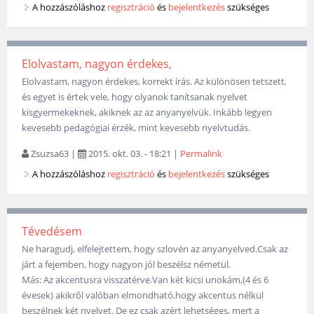
A hozzászóláshoz
regisztráció
és
bejelentkezés
szükséges
Elolvastam, nagyon érdekes,
Elolvastam, nagyon érdekes, korrekt írás. Az különösen tetszett,
és egyet is értek vele, hogy olyanok tanítsanak nyelvet
kisgyermekeknek, akiknek az az anyanyelvük. Inkább legyen
kevesebb pedagógiai érzék, mint kevesebb nyelvtudás.
Zsuzsa63
|
2015. okt. 03. - 18:21
|
Permalink
A hozzászóláshoz
regisztráció
és
bejelentkezés
szükséges
Tévedésem
Ne haragudj, elfelejtettem, hogy szlovén az anyanyelved.Csak az
járt a fejemben, hogy nagyon jól beszélsz németül.
Más: Az akcentusra visszatérve.Van két kicsi unokám,(4 és 6
évesek) akikről valóban elmondható,hogy akcentus nélkül
beszélnek két nyelvet. De ez csak azért lehetséges, mert a