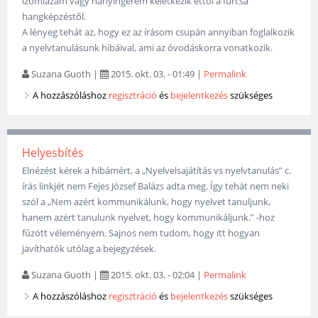
izomlázam vagy hányingerem keletkezik ettől a furcsa
hangképzéstől.
A lényeg tehát az, hogy ez az írásom csupán annyiban foglalkozik
a nyelvtanulásunk hibáival, ami az óvodáskorra vonatkozik.
Suzana Guoth
|
2015. okt. 03. - 01:49
|
Permalink
A hozzászóláshoz
regisztráció
és
bejelentkezés
szükséges
Helyesbítés
Elnézést kérek a hibámért, a „Nyelvelsajátítás vs nyelvtanulás” c.
írás linkjét nem Fejes József Balázs adta meg. Így tehát nem neki
szól a „Nem azért kommunikálunk, hogy nyelvet tanuljunk,
hanem azért tanulunk nyelvet, hogy kommunikáljunk.” -hoz
fűzött véleményem. Sajnos nem tudom, hogy itt hogyan
javíthatók utólag a bejegyzések.
Suzana Guoth
|
2015. okt. 03. - 02:04
|
Permalink
A hozzászóláshoz
regisztráció
és
bejelentkezés
szükséges