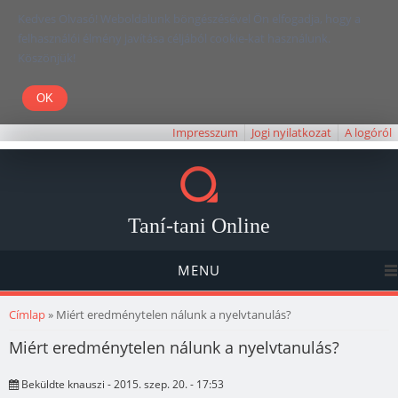
Kedves Olvasó! Weboldalunk böngészésével Ön elfogadja, hogy a
felhasználói élmény javítása céljából cookie-kat használunk.
Köszönjük!
Impresszum
Jogi nyilatkozat
A logóról
Taní-tani Online
MENU
Jelenlegi hely
Címlap
» Miért eredménytelen nálunk a nyelvtanulás?
Miért eredménytelen nálunk a nyelvtanulás?
Beküldte
knauszi
- 2015. szep. 20. - 17:53