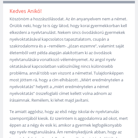
Kedves Anikó!
Köszönöm a hozzászólásodat. Az én anyanyelvem nem a német.
Örülök neki, hogy te is úgy látod, hogy korai gyermekkorban kell
elkezdeni a nyelvtanulást. Nekem sincs óvodáskorú gyermekek
nyelvoktatásával kapcsolatos tapasztalatom, csupán a
szakirodalomra és a –remélem- „józan eszemre”, valamint saját
életemből vett példa alapján alakítottam ki az óvodások
nyelvtanulására vonatkozó véleményemet. Az angol nyelv
oktatásával kapcsolatban valószínűleg nincs különösebb
probléma, annál több van viszont a némettel. Tulajdonképpen
most jöttem rá, hogy a cím elhibázott. „Miért eredménytelen a
nyelvoktatás” helyett a „miért eredménytelen a német
nyelvoktatás” összefoglaló címet kellett volna adnom az
írásaimnak. Remélem, ki lehet majd javítani.
Te amiatt aggódsz, hogy az első négy iskolai év nyelvtanulás
szempontjából kiesik. Ez szerintem is aggodalomra ad okot, mert
éppen az a négy év esik ki, amikor a gyermek legfogékonyabb
egy nyelv megtanulására. Ám reménykedjünk abban, hogy az