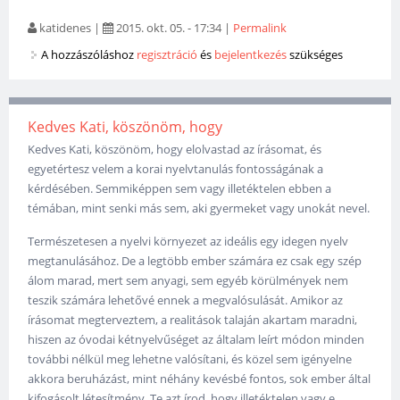
katidenes
|
2015. okt. 05. - 17:34
|
Permalink
A hozzászóláshoz
regisztráció
és
bejelentkezés
szükséges
Kedves Kati, köszönöm, hogy
Kedves Kati, köszönöm, hogy elolvastad az írásomat, és
egyetértesz velem a korai nyelvtanulás fontosságának a
kérdésében. Semmiképpen sem vagy illetéktelen ebben a
témában, mint senki más sem, aki gyermeket vagy unokát nevel.
Természetesen a nyelvi környezet az ideális egy idegen nyelv
megtanulásához. De a legtöbb ember számára ez csak egy szép
álom marad, mert sem anyagi, sem egyéb körülmények nem
teszik számára lehetővé ennek a megvalósulását. Amikor az
írásomat megterveztem, a realitások talaján akartam maradni,
hiszen az óvodai kétnyelvűséget az általam leírt módon minden
további nélkül meg lehetne valósítani, és közel sem igényelne
akkora beruházást, mint néhány kevésbé fontos, sok ember által
kifogásolt létesítmény. Te azt írod, hogy illetéktelen vagy e