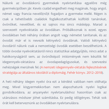
Nálunk az óvodáskorú gyermekek nyelvtanítása egyelőre még
gyermekcipőben jár. Kevés család engedheti meg magának, hogy angol,
német vagy francia nevelő(nő)t fogadjon a gyermeke mellé. Régen is
csak a tehetősebb családok foglalkoztathattak külföldi tanárokat,
óvónőket, nevelőket, és ez sajnos ma sincs másképp. Marad a
szervezett nyelvoktatás az óvodában. Próbálkoznak is ezzel, egyes
óvodákban heti néhány órában angolt vagy németet tanítanak, és az
óvodát már el is nevezik kétnyelvű óvodának. Valódi kétnyelvű
óvodáról nálunk csak a nemzetiségi óvodák esetében beszélhetünk. A
többi óvodai nyelvoktatásról nincs statisztikai adatgyűjtés, nincs adat a
hatékonyságáról sem, az óvónőképző intézmények nem készítik fel
idegennyelv-oktatásra az óvodapedagógusokat, és szervezési
nehézségek merülnek fel. (
A nemzeti idegennyelv-oktatás fejlesztésének
stratégiája az általános iskolától a diplomáig. Fehér könyv. 2012–2018
).
A heti néhány idegen nyelvi óra ezt a kérdést valóban nem oldhatja
meg. Mivel kisgyermekkorban nem alapozhatunk nyelvi logikai
gondolkodásra, az anyanyelvi nyelvtanuláshoz hasonlóan csak az
utánzásos módszer jöhet számításba. Ez pedig időigényes. Tehát sok
órát kell beterveznünk az óvodákban nyelvtanulásra.