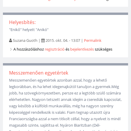
Helyesbítés:
"Enikő" helyett "Anikó"
Suzana Guoth
|
2015. okt. 04. - 13:07
|
Permalink
A hozzászóláshoz
regisztráció
és
bejelentkezés
szükséges
Messzemenően egyetértek
Messzemenően egyetértek azonban azzal, hogy a lehető
legkorábban, és ha lehet idegenajkútól tanuljon a gyermek.Még
jobb, ha szövegkörnyezetben, persze ez a legtöbb szülő számára
elérhetetlen. Nagyon tetszett annak idején a cserediák kapcsolat,
vagy később a külföldi munkavállás, még ha nagyon szerény
képességgel rendelkezik is valaki. Fiam tegnap utazott újra
Franciaországba azzal a nem titkolt céllal, hogy a nyelvet is minél
magasabb szinte, sajátítsa el. Nyáron Biaritzban (Dél-