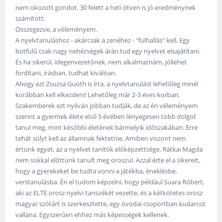
nem okozott gondot. 30 felett a heti ötven is jó eredménynek
számított.
Összegezve, a véleményem.
A nyelvtanuláshoz - akárcsak a zenéhez - "fülhallás" kell. Egy
botfülű csak nagy nehézségek árán tud egy nyelvet elsajátítani.
És ha sikerül, idegenvezetőnek, nem alkalmaznám, jóllehet
fordítani, írásban, tudhat kiválóan.
Ahogy ezt Zsuzsa Guoth is írta, a nyelvtanulást lehetőleg minél
korábban kell elkezdeni! Lehetőleg már 2-3 éves korban.
Szakemberek ezt nyilván jobban tudják, de az én véleményem
szerint a gyermek élete első 5 évében lényegesen több dolgot
tanul meg, mint későbbi életének bármelyik időszakában. Erre
tehát súlyt kell az államnak fektetnie. Amiben viszont nem
értünk egyet, az a nyelvet tanítók előképzettsége. Rátkai Magda
nem sokkal előttünk tanult meg oroszul. Azzal érte el a sikereit,
hogy a gyerekeket be tudta vonni a játékba, éneklésbe,
verstanulásba. Én el tudom képzelni, hogy például Suara Róbert,
aki az ELTE orosz nyelvi tanszékét vezette, és a kétkötetes orosz
magyar szótárt is szerkesztette, egy óvodai csoportban kudarcot
vallana. Egyszerűen ehhez más képességek kellenek.