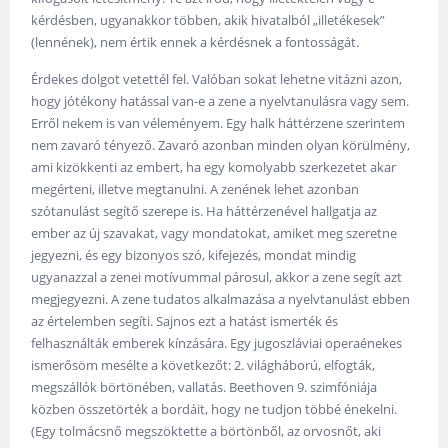
kérdésben, ugyanakkor többen, akik hivatalból „illetékesek”
(lennének), nem értik ennek a kérdésnek a fontosságát.
Érdekes dolgot vetettél fel. Valóban sokat lehetne vitázni azon,
hogy jótékony hatással van-e a zene a nyelvtanulásra vagy sem.
Erről nekem is van véleményem. Egy halk háttérzene szerintem
nem zavaró tényező. Zavaró azonban minden olyan körülmény,
ami kizökkenti az embert, ha egy komolyabb szerkezetet akar
megérteni, illetve megtanulni. A zenének lehet azonban
szótanulást segítő szerepe is. Ha háttérzenével hallgatja az
ember az új szavakat, vagy mondatokat, amiket meg szeretne
jegyezni, és egy bizonyos szó, kifejezés, mondat mindig
ugyanazzal a zenei motívummal párosul, akkor a zene segít azt
megjegyezni. A zene tudatos alkalmazása a nyelvtanulást ebben
az értelemben segíti. Sajnos ezt a hatást ismerték és
felhasználták emberek kínzására. Egy jugoszláviai operaénekes
ismerősöm mesélte a következőt: 2. világháború, elfogták,
megszállók börtönében, vallatás. Beethoven 9. szimfóniája
közben összetörték a bordáit, hogy ne tudjon többé énekelni.
(Egy tolmácsnő megszöktette a börtönből, az orvosnőt, aki