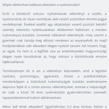
Milyen életkorban kell(ene) elkezdeni a nyelvtanulást?
Erről a kérdésről sokszor nyilvánítanak véleményt a szülők, a
nyelvtanárok, és olyan személyek, akik vezető pozícióban döntési joggal
rendelkeznek. Évekkel ezelőtt egy oktatásban vezető pozíciót betöltő
személy televíziós nyilatkozatában döbbenten hallottam a minden
tudományos kutatást, ismeretet nélkülöző véleményét, mely szerint a
gyermek csak tanulja meg először rendesen az anyanyelvét, és majd
középiskolában ráér elkezdeni idegen nyelvet tanulni. Azt hiszem, hogy
az egyik, ha nem is a legfőbb oka az eredménytelen magyarországi
idegen nyelv tanulásának az, hogy sokszor a döntéshozók ennyire
tájékozatlanok.
Természetesen én is azt a véleményt képviselem, amit a legtöbb
nyelvész, pszichológus, agykutató, hiszen a publikációikban
mindenképpen a különböző tudományágak kutatási eredményeire
alapozva fejtik ki a szinte azonos véleményüket, aminek a helyességét
én csak a közel 50 éves nyelvoktatási gyakorlatomban szerezett
tapasztalataimmal tudom alátámasztani.
Mikor kell tehát elkezdeni? Egyértelműen 2-3 éves korban. Ebben a