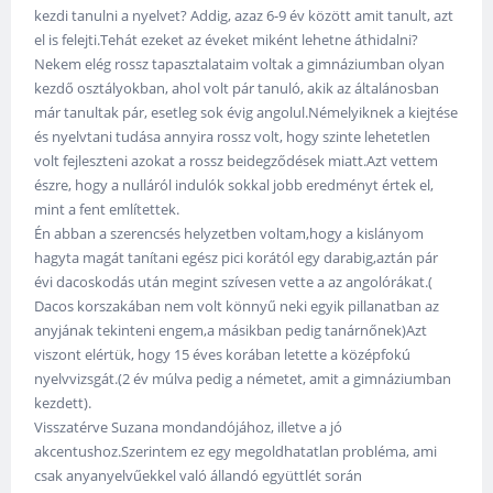
kezdi tanulni a nyelvet? Addig, azaz 6-9 év között amit tanult, azt
el is felejti.Tehát ezeket az éveket miként lehetne áthidalni?
Nekem elég rossz tapasztalataim voltak a gimnáziumban olyan
kezdő osztályokban, ahol volt pár tanuló, akik az általánosban
már tanultak pár, esetleg sok évig angolul.Némelyiknek a kiejtése
és nyelvtani tudása annyira rossz volt, hogy szinte lehetetlen
volt fejleszteni azokat a rossz beidegződések miatt.Azt vettem
észre, hogy a nulláról indulók sokkal jobb eredményt értek el,
mint a fent említettek.
Én abban a szerencsés helyzetben voltam,hogy a kislányom
hagyta magát tanítani egész pici korától egy darabig,aztán pár
évi dacoskodás után megint szívesen vette a az angolórákat.(
Dacos korszakában nem volt könnyű neki egyik pillanatban az
anyjának tekinteni engem,a másikban pedig tanárnőnek)Azt
viszont elértük, hogy 15 éves korában letette a középfokú
nyelvvizsgát.(2 év múlva pedig a németet, amit a gimnáziumban
kezdett).
Visszatérve Suzana mondandójához, illetve a jó
akcentushoz.Szerintem ez egy megoldhatatlan probléma, ami
csak anyanyelvűekkel való állandó együttlét során