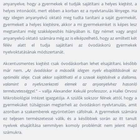
anyanyelve, hogy a gyermekek el tudják sajátítani a helyes kiejtést, a
helyes intonációt, mert ebben a korban ez a nyelvtanulás lényege. Ha
egy idegen anyanyelvű oktató meg tudta tanítani a saját gyermekét,
gyermekeit a helyes kiejtésre, akkor a mi gyermekeinket is képes lesz
megtanítani még szakképesítés hiányában is. Egy német vagy angol
anyanyelvű oktató számára még az is elképzelhető, hogy az említett két
félév alatt el tudja sajátítani az óvodáskorú gyermekek
nyelvoktatásának módszertanát.
Akcentusmentes kiejtést csak óvodáskorban lehet elsajátítani, később
már nem.
„Az óvodáskor a második idegen nyelv elsajátításának az
optimális ideje. Csak akkor sajátítható el a szavak kiejtésének a dallama,
valamint a nyelvszerkezeti elemek az anyanyelvhez hasonló
természetességgel.”
– vallja Alexander Kekulé professzor, a Hallei Orvosi
Mikrobiológiai Intézet igazgatója. A szülők sokszor félnek attól, hogy a
gyermeküket túlságosan megterheli az óvodáskori nyelvtanulás, amit
azonban a szakemberek egyöntetűen cáfolnak. A gyermekek számára
ez teljesen természetessé válik, és a későbbiek során az itt tanult
nyelvek elsajátítása semmilyen komoly problémát nem jelent majd
számukra.