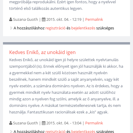
megpróbálja reprodukálni. Ezért igen fontos, hogy a nyelvvel
történő első találkozás autentikus legyen.
Suzana Guoth
|
2015. okt. 04. - 12:19
|
Permalink
A hozzászóláshoz
regisztráció
és
bejelentkezés
szükséges
Kedves Enikő, az unokáid igen
Kedves Enikő, az unokáid igen jó helyre születtek nyelvtanulás
szempontjából (is). Ennek előnyeit igen jól használják ki akkor, ha
a gyermekkel nem a két szülő közösen használt nyelvén
beszélnek, hanem mindkét szülő a saját anyanyelvén, vagy két
nyelv esetén, a számára domináns nyelven. Az is érdekes, hogy a
gyermek mindkét nyelv használata esetén az adott szülőhöz
mindig azon a nyelven fog szólni, amelyik az ő anyanyelve, ill. a
domináns nyelve. A másikat természetellenesnek tartja, és nem
használja. Fantasztikusan racionálisak ezek a „kis” agyak.
Suzana Guoth
|
2015. okt. 04. - 13:04
|
Permalink
A hozzászóláshoz
regisztráció
és
bejelentkezés
szükséges