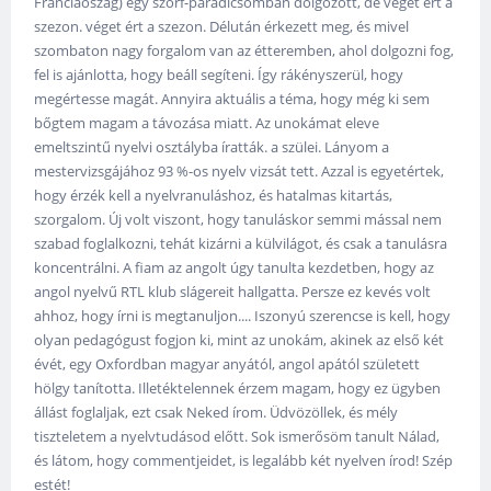
Franciaoszág) egy szörf-paradicsomban dolgozott, de véget ért a
szezon. véget ért a szezon. Délután érkezett meg, és mivel
szombaton nagy forgalom van az étteremben, ahol dolgozni fog,
fel is ajánlotta, hogy beáll segíteni. Így rákényszerül, hogy
megértesse magát. Annyira aktuális a téma, hogy még ki sem
bőgtem magam a távozása miatt. Az unokámat eleve
emeltszintű nyelvi osztályba íratták. a szülei. Lányom a
mestervizsgájához 93 %-os nyelv vizsát tett. Azzal is egyetértek,
hogy érzék kell a nyelvranuláshoz, és hatalmas kitartás,
szorgalom. Új volt viszont, hogy tanuláskor semmi mással nem
szabad foglalkozni, tehát kizárni a külvilágot, és csak a tanulásra
koncentrálni. A fiam az angolt úgy tanulta kezdetben, hogy az
angol nyelvű RTL klub slágereit hallgatta. Persze ez kevés volt
ahhoz, hogy írni is megtanuljon.... Iszonyú szerencse is kell, hogy
olyan pedagógust fogjon ki, mint az unokám, akinek az első két
évét, egy Oxfordban magyar anyától, angol apától született
hölgy tanította. Illetéktelennek érzem magam, hogy ez ügyben
állást foglaljak, ezt csak Neked írom. Üdvözöllek, és mély
tiszteletem a nyelvtudásod előtt. Sok ismerősöm tanult Nálad,
és látom, hogy commentjeidet, is legalább két nyelven írod! Szép
estét!