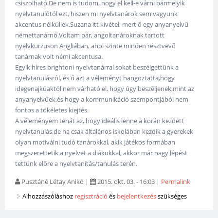
csiszolható.De nem is tudom, hogy el kell-e várni bármelyik
nyelvtanulótól ezt, hiszen mi nyelvtanárok sem vagyunk
akcentus nélküliek.Suzana itt kivétel, mert ő egy anyanyelvű
némettanárnő.Voltam pár, angoltanároknak tartott
nyelvkurzuson Angliában, ahol szinte minden résztvevő
tanárnak volt némi akcentusa.
Egyik híres brightoni nyelvtanárral sokat beszélgettünk a
nyelvtanulásról, és ő azt a véleményt hangoztatta,hogy
idegenajkúaktól nem várható el, hogy úgy beszéljenek,mint az
anyanyelvűek,és hogy a kommunikáció szempontjából nem
fontos a tökéletes kiejtés.
A véleményem tehát az, hogy ideális lenne a korán kezdett
nyelvtanulás,de ha csak általános iskolában kezdik a gyerekek
olyan motiválni tudó tanárokkal, akik játékos formában
megszerettetik a nyelvet a diákokkal, akkor már nagy lépést
tettünk előre a nyelvtanítás/tanulás terén.
Pusztáné Létay Anikó
|
2015. okt. 03. - 16:03
|
Permalink
A hozzászóláshoz
regisztráció
és
bejelentkezés
szükséges