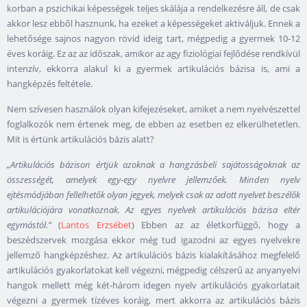
korban a pszichikai képességek teljes skálája a rendelkezésre áll, de csak
akkor lesz ebből hasznunk, ha ezeket a képességeket aktiváljuk. Ennek a
lehetősége sajnos nagyon rövid ideig tart, mégpedig a gyermek 10-12
éves koráig. Ez az az időszak, amikor az agy fiziológiai fejlődése rendkívül
intenzív, ekkorra alakul ki a gyermek artikulációs bázisa is, ami a
hangképzés feltétele.
Nem szívesen használok olyan kifejezéseket, amiket a nem nyelvészettel
foglalkozók nem értenek meg, de ebben az esetben ez elkerülhetetlen.
Mit is értünk artikulációs bázis alatt?
„Artikulációs bázison értjük azoknak a hangzásbeli sajátosságoknak az
összességét, amelyek egy-egy nyelvre jellemzőek. Minden nyelv
ejtésmódjában fellelhetők olyan jegyek, melyek csak az adott nyelvet beszélők
artikulációjára vonatkoznak. Az egyes nyelvek artikulációs bázisa eltér
egymástól.”
(
Lantos Erzsébet
) Ebben az az életkorfüggő, hogy a
beszédszervek mozgása ekkor még tud igazodni az egyes nyelvekre
jellemző hangképzéshez. Az artikulációs bázis kialakításához megfelelő
artikulációs gyakorlatokat kell végezni, mégpedig célszerű az anyanyelvi
hangok mellett még két-három idegen nyelv artikulációs gyakorlatait
végezni a gyermek tízéves koráig, mert akkorra az artikulációs bázis