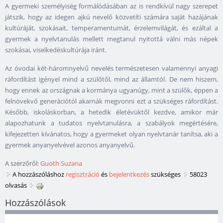
A gyermeki személyiség formálódásában az is rendkívül nagy szerepet
játszik, hogy az idegen ajkú nevelő közvetíti számára saját hazájának
kultúráját, szokásait, temperamentumát, érzelemvilágát, és ezáltal a
gyermek a nyelvtanulás mellett megtanul nyitottá válni más népek
szokásai, viselkedéskultúrája iránt.
Az óvodai két-háromnyelvű nevelés természetesen valamennyi anyagi
ráfordítást igényel mind a szülőtől, mind az államtól. De nem hiszem,
hogy ennek az országnak a kormánya ugyanúgy, mint a szülők, éppen a
felnövekvő generációtól akarnák megvonni ezt a szükséges ráfordítást.
Később, iskoláskorban, a hetedik életévüktől kezdve, amikor már
alapozhatunk a tudatos nyelvtanulásra, a szabályok megértésére,
kifejezetten kívánatos, hogy a gyermeket olyan nyelvtanár tanítsa, aki a
gyermek anyanyelvével azonos anyanyelvű.
A szerzőről:
Guoth Suzana
A hozzászóláshoz
regisztráció
és
bejelentkezés
szükséges
58023
olvasás
Hozzászólások