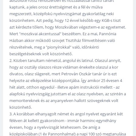
abszolúte rossz rendszerben és hozzáállással tanító tanárt
kaptunk, a jeles orosz érettségimet és a fél év múlva
megszerzett, középfokú nyelvvizsgámat gyakorlatilag neki
köszönhetem. Azt pedig, hogy 12 évvel később egy KGB-s tiszt
azt kérdezte tőlem, hogy Moszkvában végeztem-e az egyetemet.
Mert "moszkvai akcentussal" beszéltem. Ez a mai, Pannónia
Házban akkor működő szovjet Tisztiház filmvetítésein való
részvételnek, meg a "pionyírokkal" való, időnkénti
beszélgetéseknek volt köszönhető.
2. Közben tanultam németül, angolul és latinul. Olaszul annyit,
hogy az osztály olaszos része vidáman énekelte olaszul a kor
divatos, olasz slágereit, mert Petrován Oszkár tanár úr is ezt
helyezte az elképzelése középpontjába. Így amikor 25 évesen 4
hét alatt, otthon egyedül - illetve apám instrukciói mellett - az
alapfokú nyelvvizsgáig jutottam el az olasz nyelvben, az szintén a
memoritereknek és az anyanyelven hallott szövegeknek volt
köszönhető.
3. A korábban elhanyagolt német és angol nyelvet egyaránt két
féléven át kellett gyakorolnom - immár harminc-egynéhány
évesen, hogy a nyelvvizsgát letehessem. De amíg a
középiskolában (1 év Pannonhalma!) a napi 100 szó megtanulása