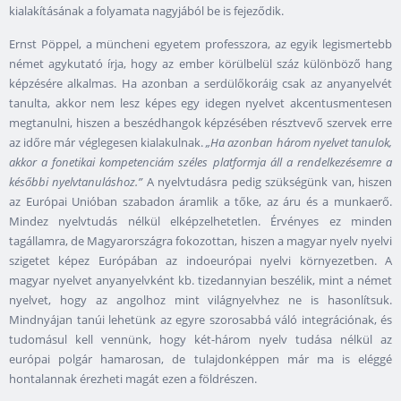
kialakításának a folyamata nagyjából be is fejeződik.
Ernst Pöppel, a müncheni egyetem professzora, az egyik legismertebb
német agykutató írja, hogy az ember körülbelül száz különböző hang
képzésére alkalmas. Ha azonban a serdülőkoráig csak az anyanyelvét
tanulta, akkor nem lesz képes egy idegen nyelvet akcentusmentesen
megtanulni, hiszen a beszédhangok képzésében résztvevő szervek erre
az időre már véglegesen kialakulnak.
„Ha azonban három nyelvet tanulok,
akkor a fonetikai kompetenciám széles platformja áll a rendelkezésemre a
későbbi nyelvtanuláshoz.”
A nyelvtudásra pedig szükségünk van, hiszen
az Európai Unióban szabadon áramlik a tőke, az áru és a munkaerő.
Mindez nyelvtudás nélkül elképzelhetetlen. Érvényes ez minden
tagállamra, de Magyarországra fokozottan, hiszen a magyar nyelv nyelvi
szigetet képez Európában az indoeurópai nyelvi környezetben. A
magyar nyelvet anyanyelvként kb. tizedannyian beszélik, mint a német
nyelvet, hogy az angolhoz mint világnyelvhez ne is hasonlítsuk.
Mindnyájan tanúi lehetünk az egyre szorosabbá váló integrációnak, és
tudomásul kell vennünk, hogy két-három nyelv tudása nélkül az
európai polgár hamarosan, de tulajdonképpen már ma is eléggé
hontalannak érezheti magát ezen a földrészen.