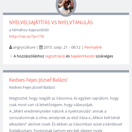
NYELVELSAJÁTÍTÁS VS NYELVTANULÁS
a témához kapcsolódó
http://rac.io/?p=176
angryculture
|
2015. szep. 21. - 06:12
|
Permalink
A hozzászóláshoz
regisztráció
és
bejelentkezés
szükséges
Kedves Fejes József Balázs!
Kedves Fejes József Balázs!
Megtisztel, hogy reagált az írásomra, és egyben sajnálom, hogy
csak most van rá lehetőségem, hogy válaszoljak.
A „Miért eredménytelen nálunk a nyelvtanulás” annak a
sorozatomnak a címe, amelynek az első írása a „Mikor kell tehát
elkezdeni” alcímet viseli. És ebben az írásomban ezzel a kérdéssel
foglalkoztam. Fontosnak tartom egy-két idegen nyelv