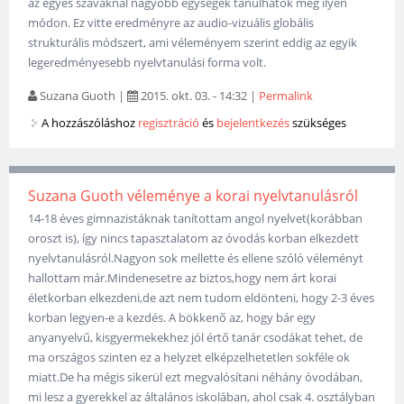
az egyes szavaknál nagyobb egységek tanulhatók meg ilyen
módon. Ez vitte eredményre az audio-vizuális globális
strukturális módszert, ami véleményem szerint eddig az egyik
legeredményesebb nyelvtanulási forma volt.
Suzana Guoth
|
2015. okt. 03. - 14:32
|
Permalink
A hozzászóláshoz
regisztráció
és
bejelentkezés
szükséges
Suzana Guoth véleménye a korai nyelvtanulásról
14-18 éves gimnazistáknak tanítottam angol nyelvet(korábban
oroszt is), így nincs tapasztalatom az óvodás korban elkezdett
nyelvtanulásról.Nagyon sok mellette és ellene szóló véleményt
hallottam már.Mindenesetre az biztos,hogy nem árt korai
életkorban elkezdeni,de azt nem tudom eldönteni, hogy 2-3 éves
korban legyen-e a kezdés. A bökkenő az, hogy bár egy
anyanyelvű, kisgyermekekhez jól értő tanár csodákat tehet, de
ma országos szinten ez a helyzet elképzelhetetlen sokféle ok
miatt.De ha mégis sikerül ezt megvalósítani néhány óvodában,
mi lesz a gyerekkel az általános iskolában, ahol csak 4. osztályban