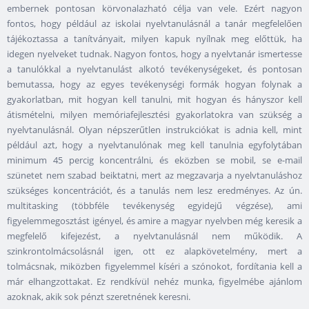
embernek pontosan körvonalazható célja van vele. Ezért nagyon
fontos, hogy például az iskolai nyelvtanulásnál a tanár megfelelően
tájékoztassa a tanítványait, milyen kapuk nyílnak meg előttük, ha
idegen nyelveket tudnak. Nagyon fontos, hogy a nyelvtanár ismertesse
a tanulókkal a nyelvtanulást alkotó tevékenységeket, és pontosan
bemutassa, hogy az egyes tevékenységi formák hogyan folynak a
gyakorlatban, mit hogyan kell tanulni, mit hogyan és hányszor kell
átismételni, milyen memóriafejlesztési gyakorlatokra van szükség a
nyelvtanulásnál. Olyan népszerűtlen instrukciókat is adnia kell, mint
például azt, hogy a nyelvtanulónak meg kell tanulnia egyfolytában
minimum 45 percig koncentrálni, és eközben se mobil, se e-mail
szünetet nem szabad beiktatni, mert az megzavarja a nyelvtanuláshoz
szükséges koncentrációt, és a tanulás nem lesz eredményes. Az ún.
multitasking (többféle tevékenység egyidejű végzése), ami
figyelemmegosztást igényel, és amire a magyar nyelvben még keresik a
megfelelő kifejezést, a nyelvtanulásnál nem működik. A
szinkrontolmácsolásnál igen, ott ez alapkövetelmény, mert a
tolmácsnak, miközben figyelemmel kíséri a szónokot, fordítania kell a
már elhangzottakat. Ez rendkívül nehéz munka, figyelmébe ajánlom
azoknak, akik sok pénzt szeretnének keresni.