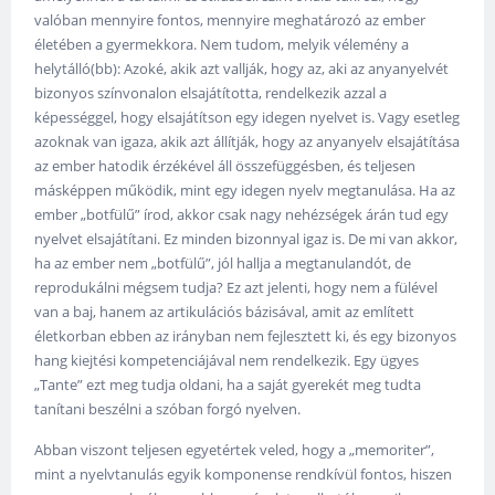
valóban mennyire fontos, mennyire meghatározó az ember
életében a gyermekkora. Nem tudom, melyik vélemény a
helytálló(bb): Azoké, akik azt vallják, hogy az, aki az anyanyelvét
bizonyos színvonalon elsajátította, rendelkezik azzal a
képességgel, hogy elsajátítson egy idegen nyelvet is. Vagy esetleg
azoknak van igaza, akik azt állítják, hogy az anyanyelv elsajátítása
az ember hatodik érzékével áll összefüggésben, és teljesen
másképpen működik, mint egy idegen nyelv megtanulása. Ha az
ember „botfülű” írod, akkor csak nagy nehézségek árán tud egy
nyelvet elsajátítani. Ez minden bizonnyal igaz is. De mi van akkor,
ha az ember nem „botfülű”, jól hallja a megtanulandót, de
reprodukálni mégsem tudja? Ez azt jelenti, hogy nem a fülével
van a baj, hanem az artikulációs bázisával, amit az említett
életkorban ebben az irányban nem fejlesztett ki, és egy bizonyos
hang kiejtési kompetenciájával nem rendelkezik. Egy ügyes
„Tante” ezt meg tudja oldani, ha a saját gyerekét meg tudta
tanítani beszélni a szóban forgó nyelven.
Abban viszont teljesen egyetértek veled, hogy a „memoriter”,
mint a nyelvtanulás egyik komponense rendkívül fontos, hiszen