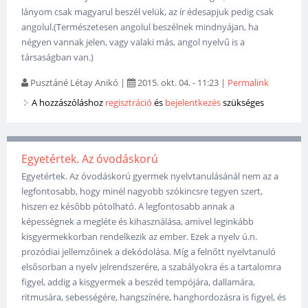
lányom csak magyarul beszél velük, az ír édesapjuk pedig csak
angolul.(Természetesen angolul beszélnek mindnyájan, ha
négyen vannak jelen, vagy valaki más, angol nyelvű is a
társaságban van.)
Pusztáné Létay Anikó
|
2015. okt. 04. - 11:23
|
Permalink
A hozzászóláshoz
regisztráció
és
bejelentkezés
szükséges
Egyetértek. Az óvodáskorú
Egyetértek. Az óvodáskorú gyermek nyelvtanulásánál nem az a
legfontosabb, hogy minél nagyobb szókincsre tegyen szert,
hiszen ez később pótolható. A legfontosabb annak a
képességnek a megléte és kihasználása, amivel leginkább
kisgyermekkorban rendelkezik az ember. Ezek a nyelv ú.n.
prozódiai jellemzőinek a dekódolása. Míg a felnőtt nyelvtanuló
elsősorban a nyelv jelrendszerére, a szabályokra és a tartalomra
figyel, addig a kisgyermek a beszéd tempójára, dallamára,
ritmusára, sebességére, hangszínére, hanghordozásra is figyel, és