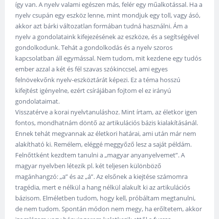
így van. A nyelv valami egészen más, felér egy műalkotással. Ha a
nyelv csupán egy eszköz lenne, mint mondjuk egy toll, vagy ásó,
akkor azt bárki változatlan formában tudná használni. Ám a
nyelv a gondolataink kifejezésének az eszköze, és a segítségével
gondolkodunk. Tehát a gondolkodás és a nyelv szoros
kapcsolatban áll egymással. Nem tudom, mit kezdene egy tudós
ember azzal a két és fél szavas szókinccsel, ami egyes
felnövekvőnk nyelv-eszköztárát képezi. Ez a téma hosszú
kifejtést igényelne, ezért csírájában fojtom el ez irányú
gondolataimat.
Visszatérve a korai nyelvtanuláshoz. Mint írtam, az életkor igen
fontos, mondhatnám döntő az artikulációs bázis kialakításánál.
Ennek tehát megvannak az életkori határai, ami után már nem
alakítható ki. Remélem, eléggé meggyőző lesz a saját példám.
Felnőttként kezdtem tanulni a „magyar anyanyelvemet”. A
magyar nyelvben létezik pl. két teljesen különböző
magánhangzó: „a” és az „á”. Az elsőnek a kiejtése számomra
tragédia, mert e nélkül a hang nélkül alakult ki az artikulációs
bázisom. Elméletben tudom, hogy kell, próbáltam megtanulni,
de nem tudom. Spontán módon nem megy, ha erőltetem, akkor