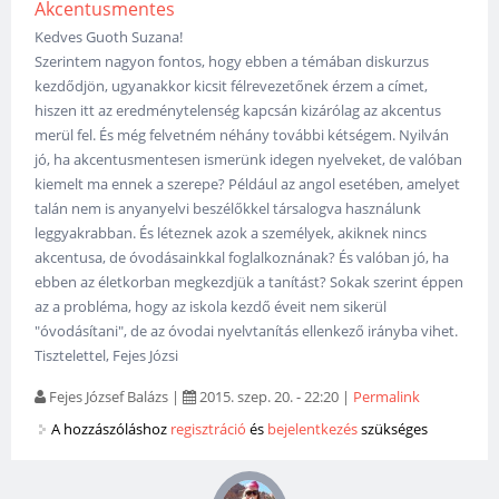
Akcentusmentes
Kedves Guoth Suzana!
Szerintem nagyon fontos, hogy ebben a témában diskurzus
kezdődjön, ugyanakkor kicsit félrevezetőnek érzem a címet,
hiszen itt az eredménytelenség kapcsán kizárólag az akcentus
merül fel. És még felvetném néhány további kétségem. Nyilván
jó, ha akcentusmentesen ismerünk idegen nyelveket, de valóban
kiemelt ma ennek a szerepe? Például az angol esetében, amelyet
talán nem is anyanyelvi beszélőkkel társalogva használunk
leggyakrabban. És léteznek azok a személyek, akiknek nincs
akcentusa, de óvodásainkkal foglalkoznának? És valóban jó, ha
ebben az életkorban megkezdjük a tanítást? Sokak szerint éppen
az a probléma, hogy az iskola kezdő éveit nem sikerül
"óvodásítani", de az óvodai nyelvtanítás ellenkező irányba vihet.
Tisztelettel, Fejes Józsi
Fejes József Balázs
|
2015. szep. 20. - 22:20
|
Permalink
A hozzászóláshoz
regisztráció
és
bejelentkezés
szükséges