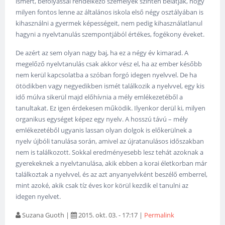
ismert, befolyással rendelkező személyek szintén belátják, hogy
milyen fontos lenne az általános iskola első négy osztályában is
kihasználni a gyermek képességeit, nem pedig kihasználatlanul
hagyni a nyelvtanulás szempontjából értékes, fogékony éveket.
De azért az sem olyan nagy baj, ha ez a négy év kimarad. A
megelőző nyelvtanulás csak akkor vész el, ha az ember később
nem kerül kapcsolatba a szóban forgó idegen nyelvvel. De ha
ötödikben vagy negyedikben ismét találkozik a nyelvvel, egy kis
idő múlva sikerül majd előhívnia a mély emlékezetéből a
tanultakat. Ez igen érdekesen működik. Ilyenkor derül ki, milyen
organikus egységet képez egy nyelv. A hosszú távú – mély
emlékezetéből ugyanis lassan olyan dolgok is előkerülnek a
nyelv újbóli tanulása során, amivel az újratanulásos időszakban
nem is találkozott. Sokkal eredményesebb lesz tehát azoknak a
gyerekeknek a nyelvtanulása, akik ebben a korai életkorban már
találkoztak a nyelvvel, és az azt anyanyelvként beszélő emberrel,
mint azoké, akik csak tíz éves kor körül kezdik el tanulni az
idegen nyelvet.
Suzana Guoth
|
2015. okt. 03. - 17:17
|
Permalink