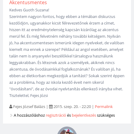
Akcentusmentes
Kedves Guoth Suzana!
Szerintem nagyon fontos, hogy ebben a témában diskurzus
kezdődjön, ugyanakkor kicsit félrevezetőnek érzem a címet,
hiszen itt az eredménytelenség kapcsán kizárólag az akcentus
merül fel. És még felvetném néhány további kétségem. Nyilván
jó, ha akcentusmentesen ismerünk idegen nyelveket, de valóban
kiemelt ma ennek a szerepe? Például az angol esetében, amelyet
talán nem is anyanyelvi beszélőkkel társalogva használunk
leggyakrabban. És léteznek azok a személyek, akiknek nincs
akcentusa, de óvodásainkkal foglalkoznának? És valóban jó, ha
ebben az életkorban megkezdjük a tanítást? Sokak szerint éppen
az a probléma, hogy az iskola kezdő éveit nem sikerül
"óvodásítani", de az óvodai nyelvtanítás ellenkező irányba vihet.
Tisztelettel, Fejes Józsi
Fejes József Balázs
|
2015. szep. 20. - 22:20
|
Permalink
A hozzászóláshoz
regisztráció
és
bejelentkezés
szükséges