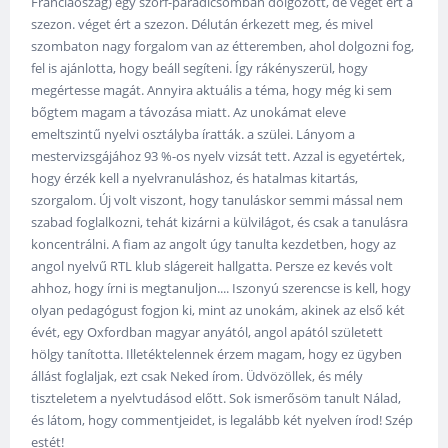
Franciaoszág) egy szörf-paradicsomban dolgozott, de véget ért a
szezon. véget ért a szezon. Délután érkezett meg, és mivel
szombaton nagy forgalom van az étteremben, ahol dolgozni fog,
fel is ajánlotta, hogy beáll segíteni. Így rákényszerül, hogy
megértesse magát. Annyira aktuális a téma, hogy még ki sem
bőgtem magam a távozása miatt. Az unokámat eleve
emeltszintű nyelvi osztályba íratták. a szülei. Lányom a
mestervizsgájához 93 %-os nyelv vizsát tett. Azzal is egyetértek,
hogy érzék kell a nyelvranuláshoz, és hatalmas kitartás,
szorgalom. Új volt viszont, hogy tanuláskor semmi mással nem
szabad foglalkozni, tehát kizárni a külvilágot, és csak a tanulásra
koncentrálni. A fiam az angolt úgy tanulta kezdetben, hogy az
angol nyelvű RTL klub slágereit hallgatta. Persze ez kevés volt
ahhoz, hogy írni is megtanuljon.... Iszonyú szerencse is kell, hogy
olyan pedagógust fogjon ki, mint az unokám, akinek az első két
évét, egy Oxfordban magyar anyától, angol apától született
hölgy tanította. Illetéktelennek érzem magam, hogy ez ügyben
állást foglaljak, ezt csak Neked írom. Üdvözöllek, és mély
tiszteletem a nyelvtudásod előtt. Sok ismerősöm tanult Nálad,
és látom, hogy commentjeidet, is legalább két nyelven írod! Szép
estét!