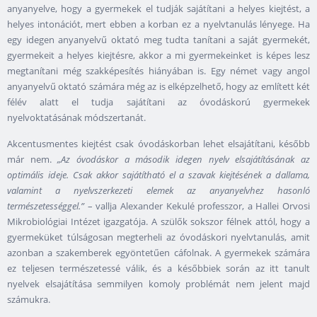
anyanyelve, hogy a gyermekek el tudják sajátítani a helyes kiejtést, a
helyes intonációt, mert ebben a korban ez a nyelvtanulás lényege. Ha
egy idegen anyanyelvű oktató meg tudta tanítani a saját gyermekét,
gyermekeit a helyes kiejtésre, akkor a mi gyermekeinket is képes lesz
megtanítani még szakképesítés hiányában is. Egy német vagy angol
anyanyelvű oktató számára még az is elképzelhető, hogy az említett két
félév alatt el tudja sajátítani az óvodáskorú gyermekek
nyelvoktatásának módszertanát.
Akcentusmentes kiejtést csak óvodáskorban lehet elsajátítani, később
már nem.
„Az óvodáskor a második idegen nyelv elsajátításának az
optimális ideje. Csak akkor sajátítható el a szavak kiejtésének a dallama,
valamint a nyelvszerkezeti elemek az anyanyelvhez hasonló
természetességgel.”
– vallja Alexander Kekulé professzor, a Hallei Orvosi
Mikrobiológiai Intézet igazgatója. A szülők sokszor félnek attól, hogy a
gyermeküket túlságosan megterheli az óvodáskori nyelvtanulás, amit
azonban a szakemberek egyöntetűen cáfolnak. A gyermekek számára
ez teljesen természetessé válik, és a későbbiek során az itt tanult
nyelvek elsajátítása semmilyen komoly problémát nem jelent majd
számukra.