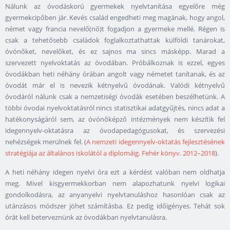
Nálunk az óvodáskorú gyermekek nyelvtanítása egyelőre még
gyermekcipőben jár. Kevés család engedheti meg magának, hogy angol,
német vagy francia nevelő(nő)t fogadjon a gyermeke mellé. Régen is
csak a tehetősebb családok foglalkoztathattak külföldi tanárokat,
óvónőket, nevelőket, és ez sajnos ma sincs másképp. Marad a
szervezett nyelvoktatás az óvodában. Próbálkoznak is ezzel, egyes
óvodákban heti néhány órában angolt vagy németet tanítanak, és az
óvodát már el is nevezik kétnyelvű óvodának. Valódi kétnyelvű
óvodáról nálunk csak a nemzetiségi óvodák esetében beszélhetünk. A
többi óvodai nyelvoktatásról nincs statisztikai adatgyűjtés, nincs adat a
hatékonyságáról sem, az óvónőképző intézmények nem készítik fel
idegennyelv-oktatásra az óvodapedagógusokat, és szervezési
nehézségek merülnek fel. (
A nemzeti idegennyelv-oktatás fejlesztésének
stratégiája az általános iskolától a diplomáig. Fehér könyv. 2012–2018
).
A heti néhány idegen nyelvi óra ezt a kérdést valóban nem oldhatja
meg. Mivel kisgyermekkorban nem alapozhatunk nyelvi logikai
gondolkodásra, az anyanyelvi nyelvtanuláshoz hasonlóan csak az
utánzásos módszer jöhet számításba. Ez pedig időigényes. Tehát sok
órát kell beterveznünk az óvodákban nyelvtanulásra.