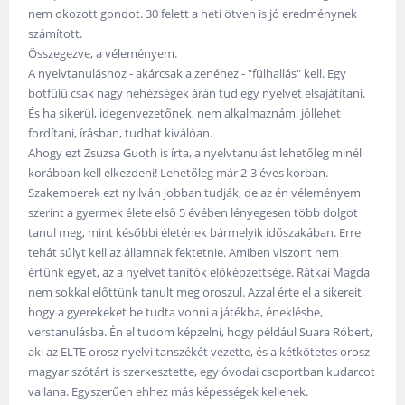
nem okozott gondot. 30 felett a heti ötven is jó eredménynek
számított.
Összegezve, a véleményem.
A nyelvtanuláshoz - akárcsak a zenéhez - "fülhallás" kell. Egy
botfülű csak nagy nehézségek árán tud egy nyelvet elsajátítani.
És ha sikerül, idegenvezetőnek, nem alkalmaznám, jóllehet
fordítani, írásban, tudhat kiválóan.
Ahogy ezt Zsuzsa Guoth is írta, a nyelvtanulást lehetőleg minél
korábban kell elkezdeni! Lehetőleg már 2-3 éves korban.
Szakemberek ezt nyilván jobban tudják, de az én véleményem
szerint a gyermek élete első 5 évében lényegesen több dolgot
tanul meg, mint későbbi életének bármelyik időszakában. Erre
tehát súlyt kell az államnak fektetnie. Amiben viszont nem
értünk egyet, az a nyelvet tanítók előképzettsége. Rátkai Magda
nem sokkal előttünk tanult meg oroszul. Azzal érte el a sikereit,
hogy a gyerekeket be tudta vonni a játékba, éneklésbe,
verstanulásba. Én el tudom képzelni, hogy például Suara Róbert,
aki az ELTE orosz nyelvi tanszékét vezette, és a kétkötetes orosz
magyar szótárt is szerkesztette, egy óvodai csoportban kudarcot
vallana. Egyszerűen ehhez más képességek kellenek.