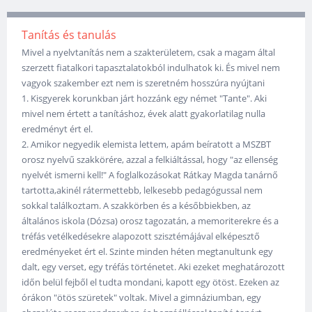
Tanítás és tanulás
Mivel a nyelvtanítás nem a szakterületem, csak a magam által
szerzett fiatalkori tapasztalatokból indulhatok ki. És mivel nem
vagyok szakember ezt nem is szeretném hosszúra nyújtani
1. Kisgyerek korunkban járt hozzánk egy német "Tante". Aki
mivel nem értett a tanításhoz, évek alatt gyakorlatilag nulla
eredményt ért el.
2. Amikor negyedik elemista lettem, apám beíratott a MSZBT
orosz nyelvű szakkörére, azzal a felkiáltással, hogy "az ellenség
nyelvét ismerni kell!" A foglalkozásokat Rátkay Magda tanárnő
tartotta,akinél rátermettebb, lelkesebb pedagógussal nem
sokkal találkoztam. A szakkörben és a későbbiekben, az
általános iskola (Dózsa) orosz tagozatán, a memoriterekre és a
tréfás vetélkedésekre alapozott szisztémájával elképesztő
eredményeket ért el. Szinte minden héten megtanultunk egy
dalt, egy verset, egy tréfás történetet. Aki ezeket meghatározott
időn belül fejből el tudta mondani, kapott egy ötöst. Ezeken az
órákon "ötös szüretek" voltak. Mivel a gimnáziumban, egy