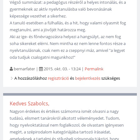
Végső summázat: a pedagógus részéről a helyes intonálás, és a
gyermeknek az aktív nyelvtanulásba való bevonásának
képessége vezethet a sikerhez.
A tanuló esetében a fülhallás, és a hit, hogy valami olyasmit fog
megtanulni, ami a jövőjét határozza meg.
Aki az ige- és főnévragozásra helyezi a hangsúlyt, az nem fog
soha sikereket elérni. Nem mintha ez nem lenne fontos része a
nyelvtanulásnak, csak nem ez a cseppnyi máz, amivel "a legyet
oda tudjuk csalogatni magunkhoz!"
bernarfater
|
2015. okt. 03. - 13:24
|
Permalink
A hozzászóláshoz
regisztráció
és
bejelentkezés
szükséges
Kedves Szabolcs,
Nagyon érdekes és értékes számomra ismét olvasni a nagy
tudású, elismert tanárokról alkotott véleményedet. Tudom,
hogy nyelvoktatással nem foglalkozol, de olvastam igényesen
megírt, a szépirodalom kategóriájába tartozó írásaidat,
amelyeknek a tartalmi és stílusbeli színvonala tükrözi, hogy