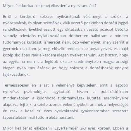
Milyen életkorban kell(ene) elkezdeni a nyelvtanulást?
Erről a kérdésről sokszor nyilvánítanak véleményt a szülők, a
nyelvtanárok, és olyan személyek, akik vezető pozícióban döntési joggal
rendelkeznek. Évekkel ezelőtt egy oktatásban vezető pozíciót betöltő
személy televíziós nyilatkozatában döbbenten hallottam a minden
tudományos kutatást, ismeretet nélkülöző véleményét, mely szerint a
gyermek csak tanulja meg először rendesen az anyanyelvét, és majd
középiskolában ráér elkezdeni idegen nyelvet tanulni. Azt hiszem, hogy
az egyik, ha nem is a legfőbb oka az eredménytelen magyarországi
idegen nyelv tanulásának az, hogy sokszor a döntéshozók ennyire
tájékozatlanok.
Természetesen én is azt a véleményt képviselem, amit a legtöbb
nyelvész, pszichológus, agykutató, hiszen a publikációikban
mindenképpen a különböző tudományágak kutatási eredményeire
alapozva fejtik ki a szinte azonos véleményüket, aminek a helyességét
én csak a közel 50 éves nyelvoktatási gyakorlatomban szerezett
tapasztalataimmal tudom alátámasztani.
Mikor kell tehát elkezdeni? Egyértelműen 2-3 éves korban. Ebben a