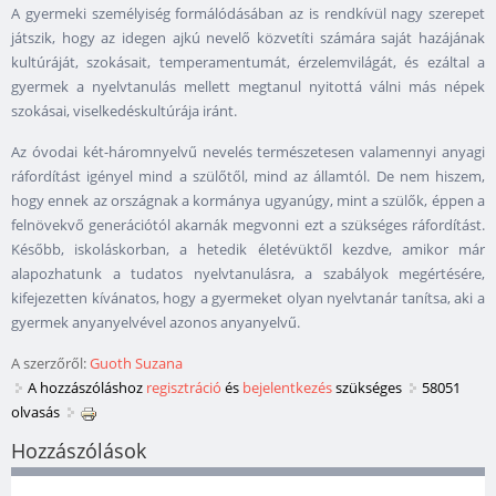
A gyermeki személyiség formálódásában az is rendkívül nagy szerepet
játszik, hogy az idegen ajkú nevelő közvetíti számára saját hazájának
kultúráját, szokásait, temperamentumát, érzelemvilágát, és ezáltal a
gyermek a nyelvtanulás mellett megtanul nyitottá válni más népek
szokásai, viselkedéskultúrája iránt.
Az óvodai két-háromnyelvű nevelés természetesen valamennyi anyagi
ráfordítást igényel mind a szülőtől, mind az államtól. De nem hiszem,
hogy ennek az országnak a kormánya ugyanúgy, mint a szülők, éppen a
felnövekvő generációtól akarnák megvonni ezt a szükséges ráfordítást.
Később, iskoláskorban, a hetedik életévüktől kezdve, amikor már
alapozhatunk a tudatos nyelvtanulásra, a szabályok megértésére,
kifejezetten kívánatos, hogy a gyermeket olyan nyelvtanár tanítsa, aki a
gyermek anyanyelvével azonos anyanyelvű.
A szerzőről:
Guoth Suzana
A hozzászóláshoz
regisztráció
és
bejelentkezés
szükséges
58051
olvasás
Hozzászólások