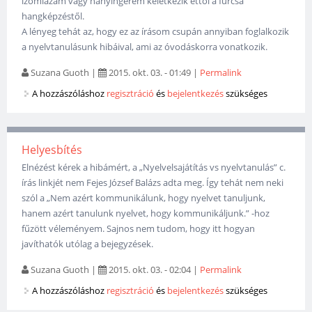
izomlázam vagy hányingerem keletkezik ettől a furcsa
hangképzéstől.
A lényeg tehát az, hogy ez az írásom csupán annyiban foglalkozik
a nyelvtanulásunk hibáival, ami az óvodáskorra vonatkozik.
Suzana Guoth
|
2015. okt. 03. - 01:49
|
Permalink
A hozzászóláshoz
regisztráció
és
bejelentkezés
szükséges
Helyesbítés
Elnézést kérek a hibámért, a „Nyelvelsajátítás vs nyelvtanulás” c.
írás linkjét nem Fejes József Balázs adta meg. Így tehát nem neki
szól a „Nem azért kommunikálunk, hogy nyelvet tanuljunk,
hanem azért tanulunk nyelvet, hogy kommunikáljunk.” -hoz
fűzött véleményem. Sajnos nem tudom, hogy itt hogyan
javíthatók utólag a bejegyzések.
Suzana Guoth
|
2015. okt. 03. - 02:04
|
Permalink
A hozzászóláshoz
regisztráció
és
bejelentkezés
szükséges