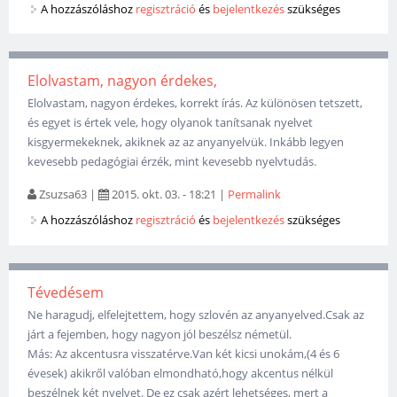
A hozzászóláshoz
regisztráció
és
bejelentkezés
szükséges
Elolvastam, nagyon érdekes,
Elolvastam, nagyon érdekes, korrekt írás. Az különösen tetszett,
és egyet is értek vele, hogy olyanok tanítsanak nyelvet
kisgyermekeknek, akiknek az az anyanyelvük. Inkább legyen
kevesebb pedagógiai érzék, mint kevesebb nyelvtudás.
Zsuzsa63
|
2015. okt. 03. - 18:21
|
Permalink
A hozzászóláshoz
regisztráció
és
bejelentkezés
szükséges
Tévedésem
Ne haragudj, elfelejtettem, hogy szlovén az anyanyelved.Csak az
járt a fejemben, hogy nagyon jól beszélsz németül.
Más: Az akcentusra visszatérve.Van két kicsi unokám,(4 és 6
évesek) akikről valóban elmondható,hogy akcentus nélkül
beszélnek két nyelvet. De ez csak azért lehetséges, mert a