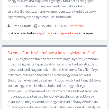
az egyes szavaknál nagyobb egységek tanulhatók meg ilyen
módon. Ez vitte eredményre az audio-vizuális globális
strukturális módszert, ami véleményem szerint eddig az egyik
legeredményesebb nyelvtanulási forma volt.
Suzana Guoth
|
2015. okt. 03. - 14:32
|
Permalink
A hozzászóláshoz
regisztráció
és
bejelentkezés
szükséges
Suzana Guoth véleménye a korai nyelvtanulásról
14-18 éves gimnazistáknak tanítottam angol nyelvet(korábban
oroszt is), így nincs tapasztalatom az óvodás korban elkezdett
nyelvtanulásról.Nagyon sok mellette és ellene szóló véleményt
hallottam már.Mindenesetre az biztos,hogy nem árt korai
életkorban elkezdeni,de azt nem tudom eldönteni, hogy 2-3 éves
korban legyen-e a kezdés. A bökkenő az, hogy bár egy
anyanyelvű, kisgyermekekhez jól értő tanár csodákat tehet, de
ma országos szinten ez a helyzet elképzelhetetlen sokféle ok
miatt.De ha mégis sikerül ezt megvalósítani néhány óvodában,
mi lesz a gyerekkel az általános iskolában, ahol csak 4. osztályban