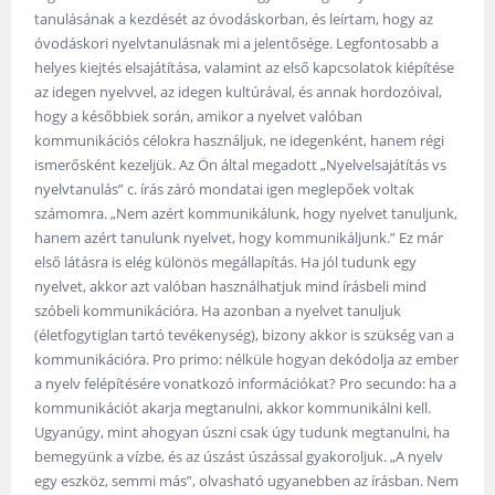
tanulásának a kezdését az óvodáskorban, és leírtam, hogy az
óvodáskori nyelvtanulásnak mi a jelentősége. Legfontosabb a
helyes kiejtés elsajátítása, valamint az első kapcsolatok kiépítése
az idegen nyelvvel, az idegen kultúrával, és annak hordozóival,
hogy a későbbiek során, amikor a nyelvet valóban
kommunikációs célokra használjuk, ne idegenként, hanem régi
ismerősként kezeljük. Az Ön által megadott „Nyelvelsajátítás vs
nyelvtanulás” c. írás záró mondatai igen meglepőek voltak
számomra. „Nem azért kommunikálunk, hogy nyelvet tanuljunk,
hanem azért tanulunk nyelvet, hogy kommunikáljunk.” Ez már
első látásra is elég különös megállapítás. Ha jól tudunk egy
nyelvet, akkor azt valóban használhatjuk mind írásbeli mind
szóbeli kommunikációra. Ha azonban a nyelvet tanuljuk
(életfogytiglan tartó tevékenység), bizony akkor is szükség van a
kommunikációra. Pro primo: nélküle hogyan dekódolja az ember
a nyelv felépítésére vonatkozó információkat? Pro secundo: ha a
kommunikációt akarja megtanulni, akkor kommunikálni kell.
Ugyanúgy, mint ahogyan úszni csak úgy tudunk megtanulni, ha
bemegyünk a vízbe, és az úszást úszással gyakoroljuk. „A nyelv
egy eszköz, semmi más”, olvasható ugyanebben az írásban. Nem