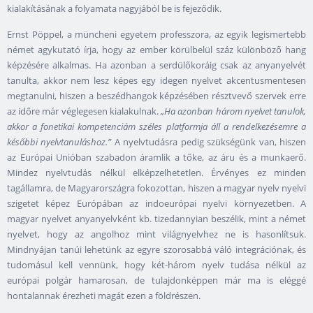
kialakításának a folyamata nagyjából be is fejeződik.
Ernst Pöppel, a müncheni egyetem professzora, az egyik legismertebb
német agykutató írja, hogy az ember körülbelül száz különböző hang
képzésére alkalmas. Ha azonban a serdülőkoráig csak az anyanyelvét
tanulta, akkor nem lesz képes egy idegen nyelvet akcentusmentesen
megtanulni, hiszen a beszédhangok képzésében résztvevő szervek erre
az időre már véglegesen kialakulnak.
„Ha azonban három nyelvet tanulok,
akkor a fonetikai kompetenciám széles platformja áll a rendelkezésemre a
későbbi nyelvtanuláshoz.”
A nyelvtudásra pedig szükségünk van, hiszen
az Európai Unióban szabadon áramlik a tőke, az áru és a munkaerő.
Mindez nyelvtudás nélkül elképzelhetetlen. Érvényes ez minden
tagállamra, de Magyarországra fokozottan, hiszen a magyar nyelv nyelvi
szigetet képez Európában az indoeurópai nyelvi környezetben. A
magyar nyelvet anyanyelvként kb. tizedannyian beszélik, mint a német
nyelvet, hogy az angolhoz mint világnyelvhez ne is hasonlítsuk.
Mindnyájan tanúi lehetünk az egyre szorosabbá váló integrációnak, és
tudomásul kell vennünk, hogy két-három nyelv tudása nélkül az
európai polgár hamarosan, de tulajdonképpen már ma is eléggé
hontalannak érezheti magát ezen a földrészen.