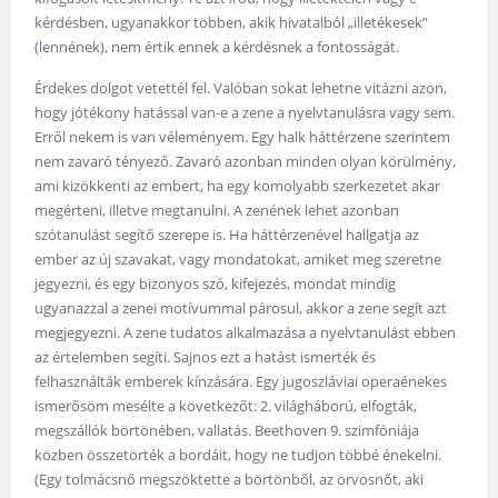
kérdésben, ugyanakkor többen, akik hivatalból „illetékesek”
(lennének), nem értik ennek a kérdésnek a fontosságát.
Érdekes dolgot vetettél fel. Valóban sokat lehetne vitázni azon,
hogy jótékony hatással van-e a zene a nyelvtanulásra vagy sem.
Erről nekem is van véleményem. Egy halk háttérzene szerintem
nem zavaró tényező. Zavaró azonban minden olyan körülmény,
ami kizökkenti az embert, ha egy komolyabb szerkezetet akar
megérteni, illetve megtanulni. A zenének lehet azonban
szótanulást segítő szerepe is. Ha háttérzenével hallgatja az
ember az új szavakat, vagy mondatokat, amiket meg szeretne
jegyezni, és egy bizonyos szó, kifejezés, mondat mindig
ugyanazzal a zenei motívummal párosul, akkor a zene segít azt
megjegyezni. A zene tudatos alkalmazása a nyelvtanulást ebben
az értelemben segíti. Sajnos ezt a hatást ismerték és
felhasználták emberek kínzására. Egy jugoszláviai operaénekes
ismerősöm mesélte a következőt: 2. világháború, elfogták,
megszállók börtönében, vallatás. Beethoven 9. szimfóniája
közben összetörték a bordáit, hogy ne tudjon többé énekelni.
(Egy tolmácsnő megszöktette a börtönből, az orvosnőt, aki