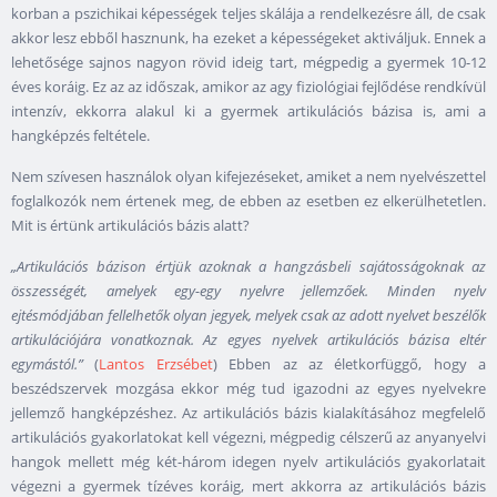
korban a pszichikai képességek teljes skálája a rendelkezésre áll, de csak
akkor lesz ebből hasznunk, ha ezeket a képességeket aktiváljuk. Ennek a
lehetősége sajnos nagyon rövid ideig tart, mégpedig a gyermek 10-12
éves koráig. Ez az az időszak, amikor az agy fiziológiai fejlődése rendkívül
intenzív, ekkorra alakul ki a gyermek artikulációs bázisa is, ami a
hangképzés feltétele.
Nem szívesen használok olyan kifejezéseket, amiket a nem nyelvészettel
foglalkozók nem értenek meg, de ebben az esetben ez elkerülhetetlen.
Mit is értünk artikulációs bázis alatt?
„Artikulációs bázison értjük azoknak a hangzásbeli sajátosságoknak az
összességét, amelyek egy-egy nyelvre jellemzőek. Minden nyelv
ejtésmódjában fellelhetők olyan jegyek, melyek csak az adott nyelvet beszélők
artikulációjára vonatkoznak. Az egyes nyelvek artikulációs bázisa eltér
egymástól.”
(
Lantos Erzsébet
) Ebben az az életkorfüggő, hogy a
beszédszervek mozgása ekkor még tud igazodni az egyes nyelvekre
jellemző hangképzéshez. Az artikulációs bázis kialakításához megfelelő
artikulációs gyakorlatokat kell végezni, mégpedig célszerű az anyanyelvi
hangok mellett még két-három idegen nyelv artikulációs gyakorlatait
végezni a gyermek tízéves koráig, mert akkorra az artikulációs bázis