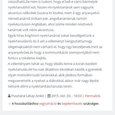
csiszolható.De nem is tudom, hogy el kell-e várni bármelyik
nyelvtanulótól ezt, hiszen mi nyelvtanárok sem vagyunk
akcentus nélküliek.Suzana itt kivétel, mert ő egy anyanyelvű
némettanárnő.Voltam pár, angoltanároknak tartott
nyelvkurzuson Angliában, ahol szinte minden résztvevő
tanárnak volt némi akcentusa.
Egyik híres brightoni nyelvtanárral sokat beszélgettünk a
nyelvtanulásról, és ő azt a véleményt hangoztatta,hogy
idegenajkúaktól nem várható el, hogy úgy beszéljenek,mint az
anyanyelvűek,és hogy a kommunikáció szempontjából nem
fontos a tökéletes kiejtés.
A véleményem tehát az, hogy ideális lenne a korán kezdett
nyelvtanulás,de ha csak általános iskolában kezdik a gyerekek
olyan motiválni tudó tanárokkal, akik játékos formában
megszerettetik a nyelvet a diákokkal, akkor már nagy lépést
tettünk előre a nyelvtanítás/tanulás terén.
Pusztáné Létay Anikó
|
2015. okt. 03. - 16:03
|
Permalink
A hozzászóláshoz
regisztráció
és
bejelentkezés
szükséges