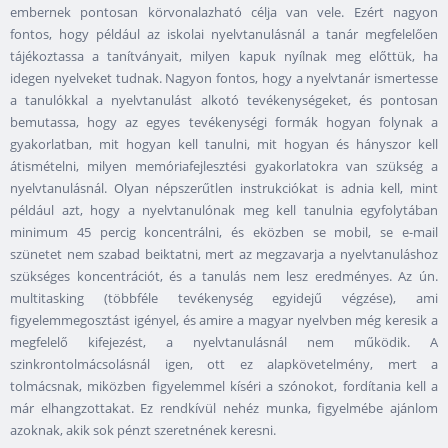
embernek pontosan körvonalazható célja van vele. Ezért nagyon
fontos, hogy például az iskolai nyelvtanulásnál a tanár megfelelően
tájékoztassa a tanítványait, milyen kapuk nyílnak meg előttük, ha
idegen nyelveket tudnak. Nagyon fontos, hogy a nyelvtanár ismertesse
a tanulókkal a nyelvtanulást alkotó tevékenységeket, és pontosan
bemutassa, hogy az egyes tevékenységi formák hogyan folynak a
gyakorlatban, mit hogyan kell tanulni, mit hogyan és hányszor kell
átismételni, milyen memóriafejlesztési gyakorlatokra van szükség a
nyelvtanulásnál. Olyan népszerűtlen instrukciókat is adnia kell, mint
például azt, hogy a nyelvtanulónak meg kell tanulnia egyfolytában
minimum 45 percig koncentrálni, és eközben se mobil, se e-mail
szünetet nem szabad beiktatni, mert az megzavarja a nyelvtanuláshoz
szükséges koncentrációt, és a tanulás nem lesz eredményes. Az ún.
multitasking (többféle tevékenység egyidejű végzése), ami
figyelemmegosztást igényel, és amire a magyar nyelvben még keresik a
megfelelő kifejezést, a nyelvtanulásnál nem működik. A
szinkrontolmácsolásnál igen, ott ez alapkövetelmény, mert a
tolmácsnak, miközben figyelemmel kíséri a szónokot, fordítania kell a
már elhangzottakat. Ez rendkívül nehéz munka, figyelmébe ajánlom
azoknak, akik sok pénzt szeretnének keresni.