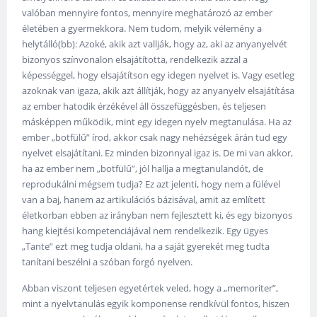
valóban mennyire fontos, mennyire meghatározó az ember
életében a gyermekkora. Nem tudom, melyik vélemény a
helytálló(bb): Azoké, akik azt vallják, hogy az, aki az anyanyelvét
bizonyos színvonalon elsajátította, rendelkezik azzal a
képességgel, hogy elsajátítson egy idegen nyelvet is. Vagy esetleg
azoknak van igaza, akik azt állítják, hogy az anyanyelv elsajátítása
az ember hatodik érzékével áll összefüggésben, és teljesen
másképpen működik, mint egy idegen nyelv megtanulása. Ha az
ember „botfülű” írod, akkor csak nagy nehézségek árán tud egy
nyelvet elsajátítani. Ez minden bizonnyal igaz is. De mi van akkor,
ha az ember nem „botfülű”, jól hallja a megtanulandót, de
reprodukálni mégsem tudja? Ez azt jelenti, hogy nem a fülével
van a baj, hanem az artikulációs bázisával, amit az említett
életkorban ebben az irányban nem fejlesztett ki, és egy bizonyos
hang kiejtési kompetenciájával nem rendelkezik. Egy ügyes
„Tante” ezt meg tudja oldani, ha a saját gyerekét meg tudta
tanítani beszélni a szóban forgó nyelven.
Abban viszont teljesen egyetértek veled, hogy a „memoriter”,
mint a nyelvtanulás egyik komponense rendkívül fontos, hiszen