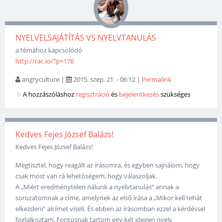
NYELVELSAJÁTÍTÁS VS NYELVTANULÁS
a témához kapcsolódó
http://rac.io/?p=176
angryculture
|
2015. szep. 21. - 06:12
|
Permalink
A hozzászóláshoz
regisztráció
és
bejelentkezés
szükséges
Kedves Fejes József Balázs!
Kedves Fejes József Balázs!
Megtisztel, hogy reagált az írásomra, és egyben sajnálom, hogy
csak most van rá lehetőségem, hogy válaszoljak.
A „Miért eredménytelen nálunk a nyelvtanulás” annak a
sorozatomnak a címe, amelynek az első írása a „Mikor kell tehát
elkezdeni” alcímet viseli. És ebben az írásomban ezzel a kérdéssel
foglalkoztam. Fontosnak tartom egy-két idegen nyelv