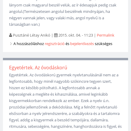
lányom csak magyarul beszél velük, az ír édesapjuk pedig csak
angolul.(Természetesen angolul beszélnek mindnyájan, ha
négyen vannak jelen, vagy valaki más, angol nyelvű is a
társaságban van.)
Pusztáné Létay Anikó
|
2015. okt. 04. - 11:23
|
Permalink
A hozzászóláshoz
regisztráció
és
bejelentkezés
szükséges
Egyetértek. Az óvodáskorú
Egyetértek. Az óvodáskorú gyermek nyelvtanulásánál nem az a
legfontosabb, hogy minél nagyobb szókincsre tegyen szert,
hiszen ez később pótolható. A legfontosabb annak a
képességnek a megléte és kihasználása, amivel leginkább
kisgyermekkorban rendelkezik az ember. Ezek a nyelv ú.n.
prozódiai jellemzőinek a dekódolása. Míg a felnőtt nyelvtanuló
elsősorban a nyelv jelrendszerére, a szabályokra és a tartalomra
figyel, addig a kisgyermek a beszéd tempójára, dallamára,
ritmusára, sebességére, hangszínére, hanghordozásra is figyel, és