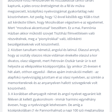
abszolúte rossz rendszerben és hozzáállással tanító tanárt
kaptunk, a jeles orosz érettségimet és a fél év múlva
megszerzett, középfokú nyelvvizsgámat gyakorlatilag neki
köszönhetem. Azt pedig, hogy 12 évvel később egy KGB-s tiszt
azt kérdezte tőlem, hogy Moszkvában végeztem-e az egyetemet.
Mert "moszkvai akcentussal" beszéltem. Ez a mai, Pannónia
Házban akkor működő szovjet Tisztiház filmvetítésein való
részvételnek, meg a "pionyírokkal" való, időnkénti
beszélgetéseknek volt köszönhető.
2. Közben tanultam németül, angolul és latinul. Olaszul annyit,
hogy az osztály olaszos része vidáman énekelte olaszul a kor
divatos, olasz slágereit, mert Petrován Oszkár tanár úr is ezt
helyezte az elképzelése középpontjába. Így amikor 25 évesen 4
hét alatt, otthon egyedül - illetve apám instrukciói mellett - az
alapfokú nyelvvizsgáig jutottam el az olasz nyelvben, az szintén a
memoritereknek és az anyanyelven hallott szövegeknek volt
köszönhető.
3. A korábban elhanyagolt német és angol nyelvet egyaránt két
féléven át kellett gyakorolnom - immár harminc-egynéhány
évesen, hogy a nyelvvizsgát letehessem. De amíg a
középiskolában (1 év Pannonhalma!) a napi 100 szó megtanulása