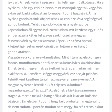
így van. A nyelv valami egészen más, felér egy műalkotással. Ha a
nyelv csupán egy eszköz lenne, mint mondjuk egy toll, vagy ásó,
akkor azt bárki változatlan formában tudná használni. Ám a
nyelv a gondolataink kifejezésének az eszköze, és a segítségével
gondolkodunk. Tehát a gondolkodás és a nyelv szoros
kapcsolatban áll egymással. Nem tudom, mit kezdene egy tudós
ember azzal a két és fél szavas szókinccsel, ami egyes
felnövekvőnk nyelv-eszköztárát képezi. Ez a téma hosszú
kifejtést igényelne, ezért csírájában fojtom el ez irányú
gondolataimat.
Visszatérve a korai nyelvtanuláshoz. Mint írtam, az életkor igen
fontos, mondhatnám döntő az artikulációs bázis kialakításánál.
Ennek tehát megvannak az életkori határai, ami után már nem
alakítható ki. Remélem, eléggé meggyőző lesz a saját példám.
Felnőttként kezdtem tanulni a „magyar anyanyelvemet”. A
magyar nyelvben létezik pl. két teljesen különböző
magánhangzó: „a” és az „á”. Az elsőnek a kiejtése számomra
tragédia, mert e nélkül a hang nélkül alakult ki az artikulációs
bázisom. Elméletben tudom, hogy kell, próbáltam megtanulni,
de nem tudom. Spontán módon nem megy, ha erőltetem, akkor