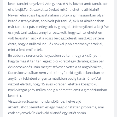
kezdi tanulni a nyelvet? Addig, azaz 6-9 év között amit tanult, azt
el is felejti.Tehát ezeket az éveket miként lehetne áthidalni?
Nekem elég rossz tapasztalataim voltak a gimnáziumban olyan
kezdő osztályokban, ahol volt pár tanuló, akik az általánosban
már tanultak pár, esetleg sok évig angolul.Némelyiknek a kiejtése
és nyelvtani tudása annyira rossz volt, hogy szinte lehetetlen
volt fejleszteni azokat a rossz beidegződések miatt.Azt vettem
észre, hogy a nulláról indulók sokkal jobb eredményt értek el,
mint a fent említettek.
Én abban a szerencsés helyzetben voltam,hogy a kislányom
hagyta magát tanítani egész pici korától egy darabig,aztán pár
évi dacoskodás után megint szívesen vette a az angolórákat.(
Dacos korszakában nem volt könnyű neki egyik pillanatban az
anyjának tekinteni engem,a másikban pedig tanárnőnek)Azt
viszont elértük, hogy 15 éves korában letette a középfokú
nyelvvizsgát.(2 év múlva pedig a németet, amit a gimnáziumban
kezdett).
Visszatérve Suzana mondandójához, illetve a jó
akcentushoz.Szerintem ez egy megoldhatatlan probléma, ami
csak anyanyelvűekkel való állandó együttlét során