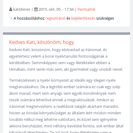
katidenes
|
2015. okt. 05. - 17:34
|
Permalink
A hozzászóláshoz
regisztráció
és
bejelentkezés
szükséges
Kedves Kati, köszönöm, hogy
Kedves Kati, köszönöm, hogy elolvastad az írásomat, és
egyetértesz velem a korai nyelvtanulás fontosságának a
kérdésében. Semmiképpen sem vagy illetéktelen ebben a
témában, mint senki más sem, aki gyermeket vagy unokát nevel.
Természetesen a nyelvi környezet az ideális egy idegen nyelv
megtanulásához. De a legtöbb ember számára ez csak egy szép
álom marad, mert sem anyagi, sem egyéb körülmények nem
teszik számára lehetővé ennek a megvalósulását. Amikor az
írásomat megterveztem, a realitások talaján akartam maradni,
hiszen az óvodai kétnyelvűséget az általam leírt módon minden
további nélkül meg lehetne valósítani, és közel sem igényelne
akkora beruházást, mint néhány kevésbé fontos, sok ember által
kifogásolt létesítmény. Te azt írod, hogy illetéktelen vagy e