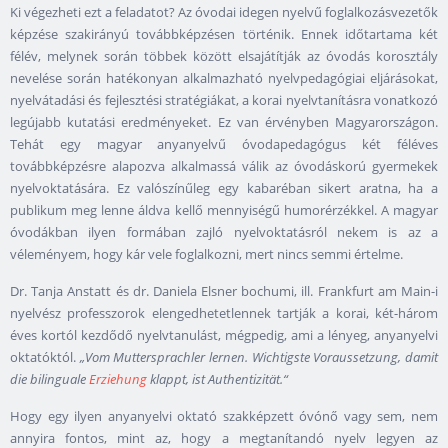
Ki végezheti ezt a feladatot? Az óvodai idegen nyelvű foglalkozásvezetők
képzése szakirányú továbbképzésen történik. Ennek időtartama két
félév, melynek során többek között elsajátítják az óvodás korosztály
nevelése során hatékonyan alkalmazható nyelvpedagógiai eljárásokat,
nyelvátadási és fejlesztési stratégiákat, a korai nyelvtanításra vonatkozó
legújabb kutatási eredményeket. Ez van érvényben Magyarországon.
Tehát egy magyar anyanyelvű óvodapedagógus két féléves
továbbképzésre alapozva alkalmassá válik az óvodáskorú gyermekek
nyelvoktatására. Ez valószínűleg egy kabaréban sikert aratna, ha a
publikum meg lenne áldva kellő mennyiségű humorérzékkel. A magyar
óvodákban ilyen formában zajló nyelvoktatásról nekem is az a
véleményem, hogy kár vele foglalkozni, mert nincs semmi értelme.
Dr. Tanja Anstatt és dr. Daniela Elsner bochumi, ill. Frankfurt am Main-i
nyelvész professzorok elengedhetetlennek tartják a korai, két-három
éves kortól kezdődő nyelvtanulást, mégpedig, ami a lényeg, anyanyelvi
oktatóktól.
„Vom Muttersprachler lernen. Wichtigste Voraussetzung, damit
die bilinguale
Erziehung
klappt, ist Authentizität.“
Hogy egy ilyen anyanyelvi oktató szakképzett óvónő vagy sem, nem
annyira fontos, mint az, hogy a megtanítandó nyelv legyen az