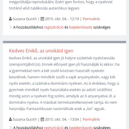
megpróbálja reprodukálni. Ezért igen fontos, hogy a nyelvvel
történő első találkozás autentikus legyen.
Suzana Guoth
|
2015. okt. 04. - 12:19
|
Permalink
A hozzászóláshoz
regisztráció
és
bejelentkezés
szükséges
Kedves Enikő, az unokáid igen
Kedves Enikő, az unokáid igen jó helyre születtek nyelvtanulás
szempontjából (is). Ennek előnyeit igen jól használják ki akkor, ha
a gyermekkel nem a két szülő közösen használt nyelvén
beszélnek, hanem mindkét szülő a saját anyanyelvén, vagy két
nyelv esetén, a számára domináns nyelven. Az is érdekes, hogy a
gyermek mindkét nyelv használata esetén az adott szülőhöz
mindig azon a nyelven fog szólni, amelyik az ő anyanyelve, ill. a
domináns nyelve. A másikat természetellenesnek tartja, és nem
használja. Fantasztikusan racionálisak ezek a „kis” agyak.
Suzana Guoth
|
2015. okt. 04. - 13:04
|
Permalink
A hozzászóláshoz
regisztráció
és
bejelentkezés
szükséges