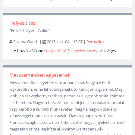
Helyesbítés:
"Enikő" helyett "Anikó"
Suzana Guoth
|
2015. okt. 04. - 13:07
|
Permalink
A hozzászóláshoz
regisztráció
és
bejelentkezés
szükséges
Messzemenően egyetértek
Messzemenően egyetértek azonban azzal, hogy a lehető
legkorábban, és ha lehet idegenajkútól tanuljon a gyermek.Még
jobb, ha szövegkörnyezetben, persze ez a legtöbb szülő számára
elérhetetlen. Nagyon tetszett annak idején a cserediák kapcsolat,
vagy később a külföldi munkavállás, még ha nagyon szerény
képességgel rendelkezik is valaki. Fiam tegnap utazott újra
Franciaországba azzal a nem titkolt céllal, hogy a nyelvet is minél
magasabb szinte, sajátítsa el. Nyáron Biaritzban (Dél-