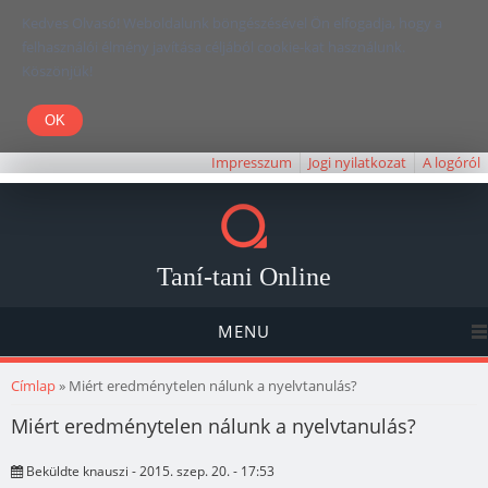
Kedves Olvasó! Weboldalunk böngészésével Ön elfogadja, hogy a
felhasználói élmény javítása céljából cookie-kat használunk.
Köszönjük!
Impresszum
Jogi nyilatkozat
A logóról
Taní-tani Online
MENU
Jelenlegi hely
Címlap
» Miért eredménytelen nálunk a nyelvtanulás?
Miért eredménytelen nálunk a nyelvtanulás?
Beküldte
knauszi
- 2015. szep. 20. - 17:53