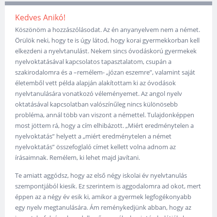
Kedves Anikó!
Köszönöm a hozzászólásodat. Az én anyanyelvem nem a német.
Örülök neki, hogy te is úgy látod, hogy korai gyermekkorban kell
elkezdeni a nyelvtanulást. Nekem sincs óvodáskorú gyermekek
nyelvoktatásával kapcsolatos tapasztalatom, csupán a
szakirodalomra és a –remélem- „józan eszemre”, valamint saját
életemből vett példa alapján alakítottam ki az óvodások
nyelvtanulására vonatkozó véleményemet. Az angol nyelv
oktatásával kapcsolatban valószínűleg nincs különösebb
probléma, annál több van viszont a némettel. Tulajdonképpen
most jöttem rá, hogy a cím elhibázott. „Miért eredménytelen a
nyelvoktatás” helyett a „miért eredménytelen a német
nyelvoktatás” összefoglaló címet kellett volna adnom az
írásaimnak. Remélem, ki lehet majd javítani.
Te amiatt aggódsz, hogy az első négy iskolai év nyelvtanulás
szempontjából kiesik. Ez szerintem is aggodalomra ad okot, mert
éppen az a négy év esik ki, amikor a gyermek legfogékonyabb
egy nyelv megtanulására. Ám reménykedjünk abban, hogy az