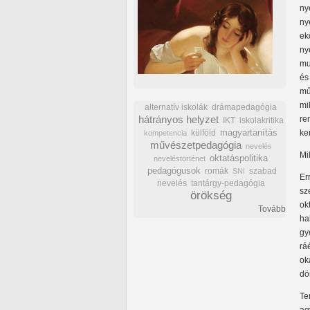
ny
ny
ek
ny
mu
és
mű
mi
alternatív iskolák
drámapedagógia
hátrányos helyzet
re
IKT
iskolakritika
külföld
magyartanítás
ke
kompetencia
művészetpedagógia
nevelés
Mi
oktatáspolitika
neveléstörténet
pedagógusok
romák
szabad
SNI
Er
nevelés
tantárgy-pedagógia
sz
örökség
ok
Tovább
ha
gy
rá
ok
dö
Te