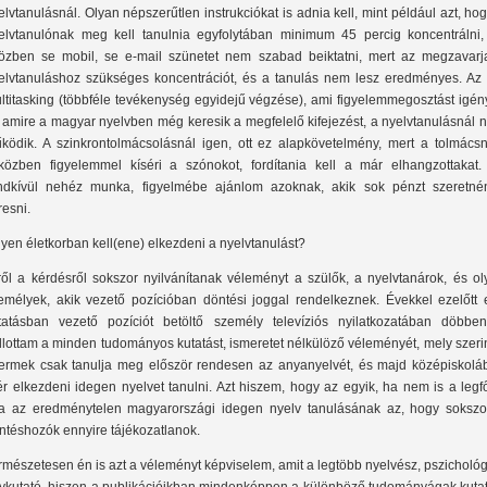
elvtanulásnál. Olyan népszerűtlen instrukciókat is adnia kell, mint például azt, ho
elvtanulónak meg kell tanulnia egyfolytában minimum 45 percig koncentrálni,
özben se mobil, se e-mail szünetet nem szabad beiktatni, mert az megzavarj
elvtanuláshoz szükséges koncentrációt, és a tanulás nem lesz eredményes. Az 
ltitasking (többféle tevékenység egyidejű végzése), ami figyelemmegosztást igén
 amire a magyar nyelvben még keresik a megfelelő kifejezést, a nyelvtanulásnál 
ködik. A szinkrontolmácsolásnál igen, ott ez alapkövetelmény, mert a tolmácsn
közben figyelemmel kíséri a szónokot, fordítania kell a már elhangzottakat.
ndkívül nehéz munka, figyelmébe ajánlom azoknak, akik sok pénzt szeretné
resni.
lyen életkorban kell(ene) elkezdeni a nyelvtanulást?
ről a kérdésről sokszor nyilvánítanak véleményt a szülők, a nyelvtanárok, és ol
emélyek, akik vezető pozícióban döntési joggal rendelkeznek. Évekkel ezelőtt 
tatásban vezető pozíciót betöltő személy televíziós nyilatkozatában döbben
llottam a minden tudományos kutatást, ismeretet nélkülöző véleményét, mely szeri
ermek csak tanulja meg először rendesen az anyanyelvét, és majd középiskolá
ér elkezdeni idegen nyelvet tanulni. Azt hiszem, hogy az egyik, ha nem is a leg
a az eredménytelen magyarországi idegen nyelv tanulásának az, hogy sokszo
ntéshozók ennyire tájékozatlanok.
rmészetesen én is azt a véleményt képviselem, amit a legtöbb nyelvész, pszicholó