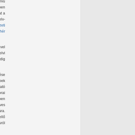
elvű
ben
at a
lv-
eti
ehér
vel
lvi
dig
ése
bek
ató
rai
ben
ves
ra.
llő
ról