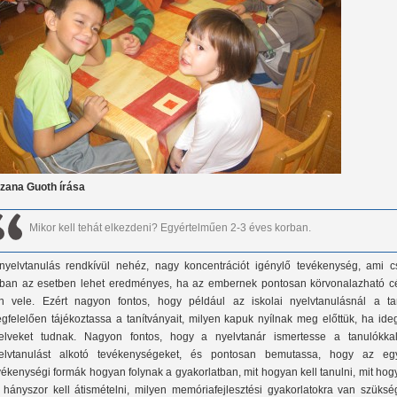
zana Guoth írása
Mikor kell tehát elkezdeni? Egyértelműen 2-3 éves korban.
nyelvtanulás rendkívül nehéz, nagy koncentrációt igénylő tevékenység, ami c
ban az esetben lehet eredményes, ha az embernek pontosan körvonalazható cé
n vele. Ezért nagyon fontos, hogy például az iskolai nyelvtanulásnál a ta
gfelelően tájékoztassa a tanítványait, milyen kapuk nyílnak meg előttük, ha ide
elveket tudnak. Nagyon fontos, hogy a nyelvtanár ismertesse a tanulókka
elvtanulást alkotó tevékenységeket, és pontosan bemutassa, hogy az eg
vékenységi formák hogyan folynak a gyakorlatban, mit hogyan kell tanulni, mit ho
 hányszor kell átismételni, milyen memóriafejlesztési gyakorlatokra van szüksé