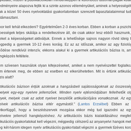
ykutató, hiszen a publikációikban mindenképpen a különböző tudományágak kutat
edményeire alapozva fejtik ki a szinte azonos véleményüket, aminek a helyességé
ak a közel 50 éves nyelvoktatási gyakorlatomban szerezett tapasztalataimmal tu
átámasztani.
kor kell tehát elkezdeni? Egyértelműen 2-3 éves korban. Ebben a korban a pszich
pességek teljes skálája a rendelkezésre áll, de csak akkor lesz ebből hasznunk,
eket a képességeket aktiváljuk. Ennek a lehetősége sajnos nagyon rövid ideig ta
gpedig a gyermek 10-12 éves koráig. Ez az az időszak, amikor az agy fiziológ
jlődése rendkívül intenzív, ekkorra alakul ki a gyermek artikulációs bázisa is, a
ngképzés feltétele.
m szívesen használok olyan kifejezéseket, amiket a nem nyelvészettel foglalko
m értenek meg, de ebben az esetben ez elkerülhetetlen. Mit is értünk artikulác
zis alatt?
rtikulációs bázison értjük azoknak a hangzásbeli sajátosságoknak az összesség
elyek egy-egy nyelvre jellemzőek. Minden nyelv ejtésmódjában fellelhetők ol
gyek, melyek csak az adott nyelvet beszélők artikulációjára vonatkoznak. Az eg
elvek artikulációs bázisa eltér egymástól.”
(
Lantos Erzsébet
) Ebben az
etkorfüggő, hogy a beszédszervek mozgása ekkor még tud igazodni az eg
elvekre jellemző hangképzéshez. Az artikulációs bázis kialakításához megfel
tikulációs gyakorlatokat kell végezni, mégpedig célszerű az anyanyelvi hangok mel
g két-három idegen nyelv artikulációs gyakorlatait végezni a gyermek tízéves kor