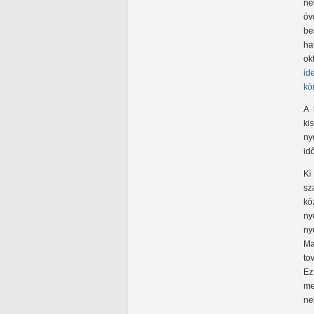
né
óv
be
ha
ok
id
kö
A 
ki
ny
id
Ki
sz
kö
ny
ny
Ma
to
Ez
me
ne