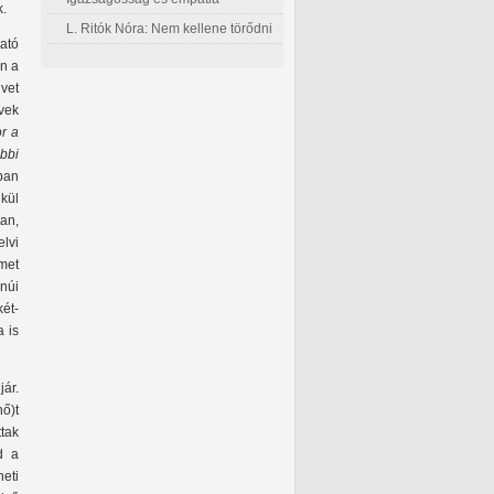
k.
L. Ritók Nóra: Nem kellene törődni
ató
n a
vet
vek
r a
bbi
ban
kül
an,
lvi
met
núi
két-
 is
ár.
ő)t
tak
d a
eti