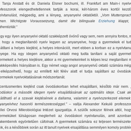
. Tanja Anstatt és dr. Daniela Elsner bochumi, ill. Frankfurt am Main-i nyelv
ofesszorok elengedhetetlennek tartják a korai, két-három éves kortól kezd
elvtanulást, mégpedig, ami a lényeg, anyanyelvi oktatóktól.
„Vom Muttersprach
rnen. Wichtigste Voraussetzung, damit die bilinguale
Erziehung
klappt,
hentizität.“
gy egy ilyen anyanyelvi oktató szakképzett óvónő vagy sem, nem annyira fontos, 
, hogy a megtanítandó nyelv legyen az anyanyelve, hogy a gyermekek el tud
játítani a helyes kiejtést, a helyes intonációt, mert ebben a korban ez a nyelvtan
nyege. Ha egy idegen anyanyelvű oktató meg tudta tanítani a saját gyermek
ermekeit a helyes kiejtésre, akkor a mi gyermekeinket is képes lesz megtanítani
akképesítés hiányában is. Egy német vagy angol anyanyelvű oktató számára még
 elképzelhető, hogy az említett két félév alatt el tudja sajátítani az óvodásk
ermekek nyelvoktatásának módszertanát.
centusmentes kiejtést csak óvodáskorban lehet elsajátítani, később már nem.
odáskor a második idegen nyelv elsajátításának az optimális ideje. Csak ak
játítható el a szavak kiejtésének a dallama, valamint a nyelvszerkezeti elemek
yanyelvhez hasonló természetességgel.”
– vallja Alexander Kekulé professzor
llei Orvosi Mikrobiológiai Intézet igazgatója. A szülők sokszor félnek attól, ho
ermeküket túlságosan megterheli az óvodáskori nyelvtanulás, amit azonba
akemberek egyöntetűen cáfolnak. A gyermekek számára ez teljesen természete
lik, és a későbbiek során az itt tanult nyelvek elsajátítása semmilyen komoly probl