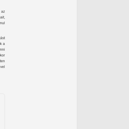
 az
it,
anul
ást
k a
nni
ikor
ten
vel