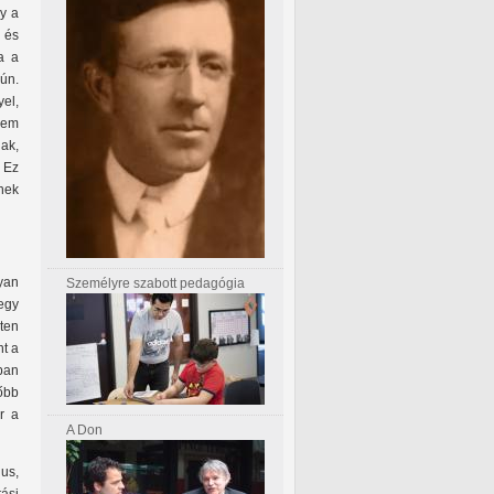
gy a
 és
a a
ún.
yel,
nem
ak,
 Ez
nek
yan
Személyre szabott pedagógia
egy
ten
nt a
ban
főbb
r a
A Don
gus,