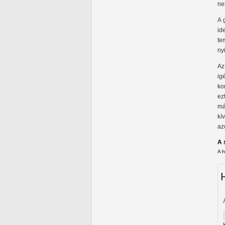
ne
A 
id
te
ny
Az
ig
ko
ez
má
kí
az
A 
A 