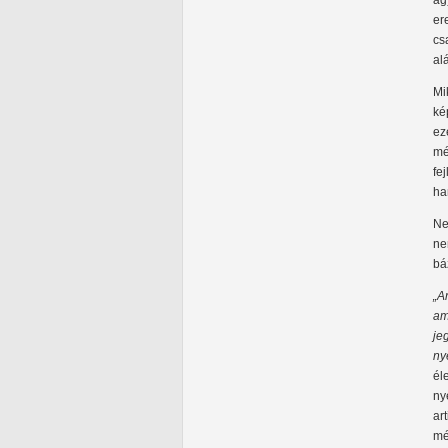
ag
er
cs
al
Mi
ké
ez
mé
fe
ha
Ne
ne
bá
„A
am
je
ny
él
ny
ar
mé