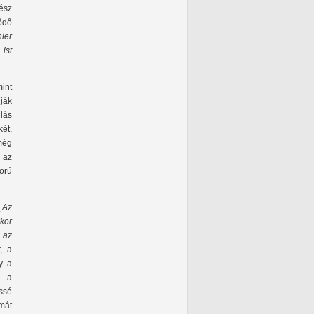
ész
ődő
ler
 ist
mint
ják
ulás
ét,
 még
 az
orú
„Az
kor
 az
, a
gy a
n a
ssé
émát