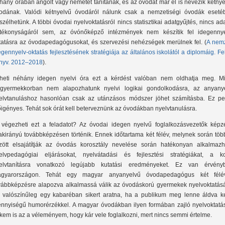
hány órában angolt vagy németet tanítanak, és az óvodát már el is nevezik kétny
odának. Valódi kétnyelvű óvodáról nálunk csak a nemzetiségi óvodák eseté
szélhetünk. A többi óvodai nyelvoktatásról nincs statisztikai adatgyűjtés, nincs ad
tékonyságáról sem, az óvónőképző intézmények nem készítik fel idegennye
tatásra az óvodapedagógusokat, és szervezési nehézségek merülnek fel. (
A nemz
egennyelv-oktatás fejlesztésének stratégiája az általános iskolától a diplomáig. F
nyv. 2012–2018
).
heti néhány idegen nyelvi óra ezt a kérdést valóban nem oldhatja meg. Mi
sgyermekkorban nem alapozhatunk nyelvi logikai gondolkodásra, az anyanye
elvtanuláshoz hasonlóan csak az utánzásos módszer jöhet számításba. Ez pe
őigényes. Tehát sok órát kell beterveznünk az óvodákban nyelvtanulásra.
 végezheti ezt a feladatot? Az óvodai idegen nyelvű foglalkozásvezetők képz
akirányú továbbképzésen történik. Ennek időtartama két félév, melynek során töb
zött elsajátítják az óvodás korosztály nevelése során hatékonyan alkalmazh
elvpedagógiai eljárásokat, nyelvátadási és fejlesztési stratégiákat, a ko
elvtanításra vonatkozó legújabb kutatási eredményeket. Ez van érvény
gyarországon. Tehát egy magyar anyanyelvű óvodapedagógus két félé
vábbképzésre alapozva alkalmassá válik az óvodáskorú gyermekek nyelvoktatásá
 valószínűleg egy kabaréban sikert aratna, ha a publikum meg lenne áldva ke
nnyiségű humorérzékkel. A magyar óvodákban ilyen formában zajló nyelvoktatás
kem is az a véleményem, hogy kár vele foglalkozni, mert nincs semmi értelme.