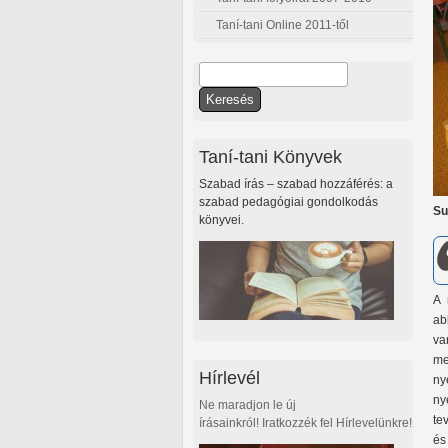
Taní-tani Online 2011-től
Keresés
Keresés űrlap
Taní-tani Könyvek
Szabad írás – szabad hozzáférés: a
szabad pedagógiai gondolkodás
Su
könyvei.
A 
ab
va
me
Hírlevél
ny
ny
Ne maradjon le új
te
írásainkról! Iratkozzék fel Hírlevelünkre!
és