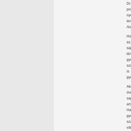
Dr
pr
ny
le
Aut
Ho
az
sa
lé
gy
sz
is
gy
Ak
óv
sa
an
Ha
gy
sz
vá