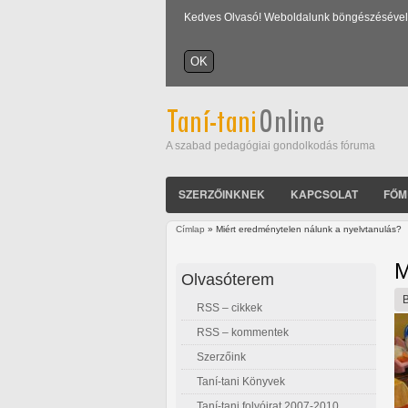
Kedves Olvasó! Weboldalunk böngészésével Ön
A szabad pedagógiai gondolkodás fóruma
SZERZŐINKNEK
KAPCSOLAT
FŐM
Címlap
» Miért eredménytelen nálunk a nyelvtanulás?
Jelenlegi hely
M
Olvasóterem
RSS – cikkek
RSS – kommentek
Szerzőink
Taní-tani Könyvek
Taní-tani folyóirat 2007-2010