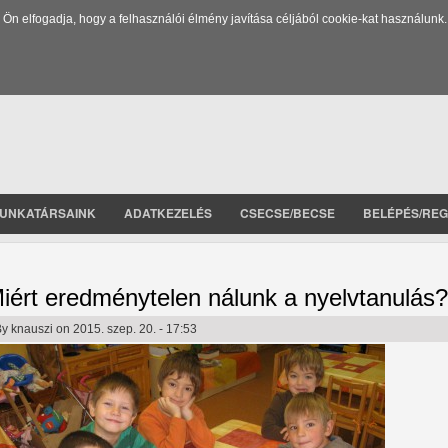
 elfogadja, hogy a felhasználói élmény javítása céljából cookie-kat használunk.
UNKATÁRSAINK
ADATKEZELÉS
CSECSE/BECSE
BELÉPÉS/REG
iért eredménytelen nálunk a nyelvtanulás?
By
knauszi
on 2015. szep. 20. - 17:53