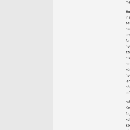
me
Er
ír
se
ak
er
fo
ny
sz
el
hi
kö
ny
le
há
el
Ná
Ke
fo
kü
sz