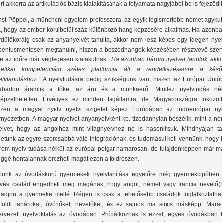
rt akkorra az artikulációs bázis kialakításának a folyamata nagyjából be is fejeződi
nst Pöppel, a müncheni egyetem professzora, az egyik legismertebb német agykut
ja, hogy az ember körülbelül száz különböző hang képzésére alkalmas. Ha azonba
rdülőkoráig csak az anyanyelvét tanulta, akkor nem lesz képes egy idegen nyel
centusmentesen megtanulni, hiszen a beszédhangok képzésében résztvevő szer
re az időre már véglegesen kialakulnak.
„Ha azonban három nyelvet tanulok, akko
netikai kompetenciám széles platformja áll a rendelkezésemre a késő
elvtanuláshoz.”
A nyelvtudásra pedig szükségünk van, hiszen az Európai Unió
abadon áramlik a tőke, az áru és a munkaerő. Mindez nyelvtudás nél
képzelhetetlen. Érvényes ez minden tagállamra, de Magyarországra fokozott
szen a magyar nyelv nyelvi szigetet képez Európában az indoeurópai nye
rnyezetben. A magyar nyelvet anyanyelvként kb. tizedannyian beszélik, mint a né
elvet, hogy az angolhoz mint világnyelvhez ne is hasonlítsuk. Mindnyájan ta
hetünk az egyre szorosabbá váló integrációnak, és tudomásul kell vennünk, hogy 
rom nyelv tudása nélkül az európai polgár hamarosan, de tulajdonképpen már ma
éggé hontalannak érezheti magát ezen a földrészen.
lunk az óvodáskorú gyermekek nyelvtanítása egyelőre még gyermekcipőben j
vés család engedheti meg magának, hogy angol, német vagy francia nevelő(n
gadjon a gyermeke mellé. Régen is csak a tehetősebb családok foglalkoztathat
lföldi tanárokat, óvónőket, nevelőket, és ez sajnos ma sincs másképp. Mara
ervezett nyelvoktatás az óvodában. Próbálkoznak is ezzel, egyes óvodákban h