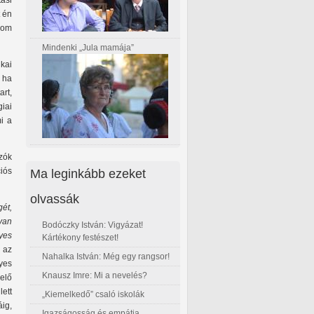
ási
t én
dom
Mindenki „Jula mamája”
ikai
 ha
rt,
iai
mi a
zók
Ma leginkább ezeket
iós
olvassák
ét,
yan
Bodóczky István: Vigyázat!
yes
Kártékony festészet!
 az
Nahalka István: Még egy rangsor!
yes
Knausz Imre: Mi a nevelés?
elő
lett
„Kiemelkedő” csaló iskolák
áig,
Igazságosság és empátia