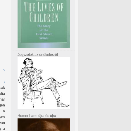
Jegyzetek az értékelésről
sak
lja
nár
gen
l a
Homer Lane újra és újra
yes
gyan
g a