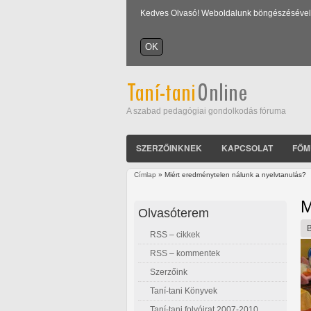
Kedves Olvasó! Weboldalunk böngészésével Ön
A szabad pedagógiai gondolkodás fóruma
SZERZŐINKNEK
KAPCSOLAT
FŐM
Címlap
» Miért eredménytelen nálunk a nyelvtanulás?
Jelenlegi hely
M
Olvasóterem
RSS – cikkek
RSS – kommentek
Szerzőink
Taní-tani Könyvek
Taní-tani folyóirat 2007-2010