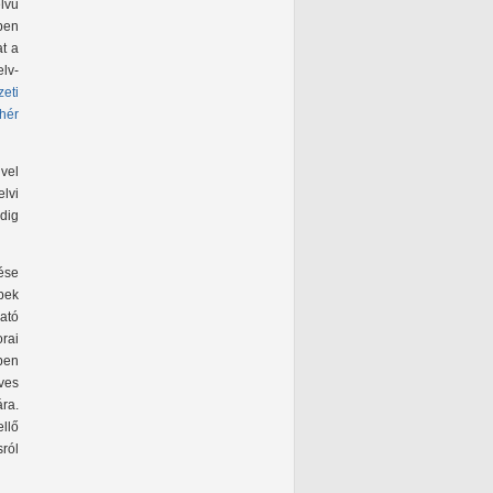
elvű
ben
at a
lv-
eti
ehér
vel
lvi
dig
ése
bek
ató
rai
ben
ves
ra.
llő
ról