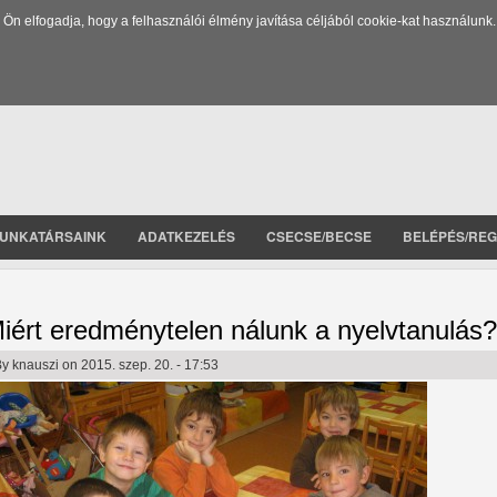
 elfogadja, hogy a felhasználói élmény javítása céljából cookie-kat használunk.
UNKATÁRSAINK
ADATKEZELÉS
CSECSE/BECSE
BELÉPÉS/REG
iért eredménytelen nálunk a nyelvtanulás?
By
knauszi
on 2015. szep. 20. - 17:53