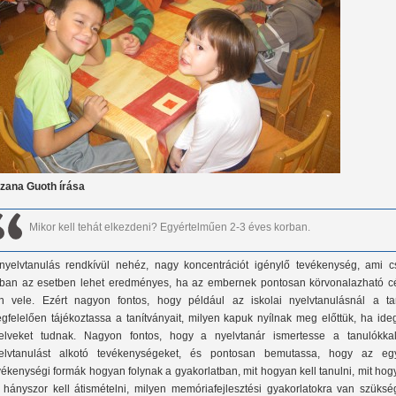
zana Guoth írása
Mikor kell tehát elkezdeni? Egyértelműen 2-3 éves korban.
nyelvtanulás rendkívül nehéz, nagy koncentrációt igénylő tevékenység, ami c
ban az esetben lehet eredményes, ha az embernek pontosan körvonalazható cé
n vele. Ezért nagyon fontos, hogy például az iskolai nyelvtanulásnál a ta
gfelelően tájékoztassa a tanítványait, milyen kapuk nyílnak meg előttük, ha ide
elveket tudnak. Nagyon fontos, hogy a nyelvtanár ismertesse a tanulókka
elvtanulást alkotó tevékenységeket, és pontosan bemutassa, hogy az eg
vékenységi formák hogyan folynak a gyakorlatban, mit hogyan kell tanulni, mit ho
 hányszor kell átismételni, milyen memóriafejlesztési gyakorlatokra van szüksé