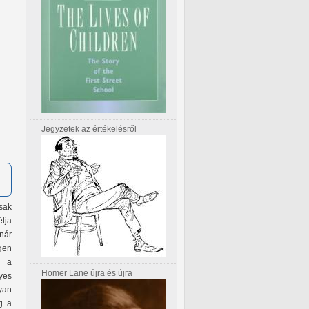
Jegyzetek az értékelésről
sak
lja
nár
gen
l a
Homer Lane újra és újra
yes
gyan
g a