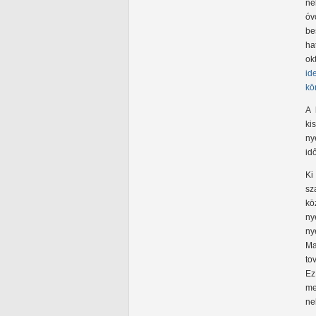
né
óv
be
ha
ok
id
kö
A 
ki
ny
id
Ki
sz
kö
ny
ny
Ma
to
Ez
me
ne