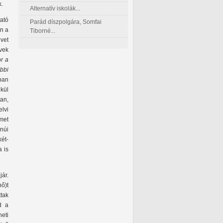
k.
Alternatív iskolák...
ató
Parád díszpolgára, Somfai
n a
Tiborné...
vet
vek
r a
bbi
ban
kül
an,
lvi
met
núi
két-
 is
ár.
ő)t
tak
d a
eti