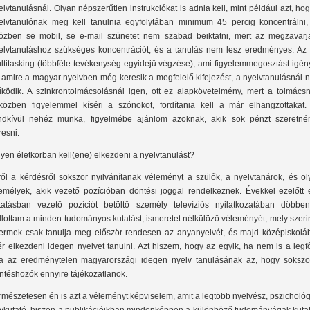
elvtanulásnál. Olyan népszerűtlen instrukciókat is adnia kell, mint például azt, ho
elvtanulónak meg kell tanulnia egyfolytában minimum 45 percig koncentrálni,
özben se mobil, se e-mail szünetet nem szabad beiktatni, mert az megzavarj
elvtanuláshoz szükséges koncentrációt, és a tanulás nem lesz eredményes. Az 
ltitasking (többféle tevékenység egyidejű végzése), ami figyelemmegosztást igén
 amire a magyar nyelvben még keresik a megfelelő kifejezést, a nyelvtanulásnál 
ködik. A szinkrontolmácsolásnál igen, ott ez alapkövetelmény, mert a tolmácsn
közben figyelemmel kíséri a szónokot, fordítania kell a már elhangzottakat.
ndkívül nehéz munka, figyelmébe ajánlom azoknak, akik sok pénzt szeretné
resni.
lyen életkorban kell(ene) elkezdeni a nyelvtanulást?
ről a kérdésről sokszor nyilvánítanak véleményt a szülők, a nyelvtanárok, és ol
emélyek, akik vezető pozícióban döntési joggal rendelkeznek. Évekkel ezelőtt 
tatásban vezető pozíciót betöltő személy televíziós nyilatkozatában döbben
llottam a minden tudományos kutatást, ismeretet nélkülöző véleményét, mely szeri
ermek csak tanulja meg először rendesen az anyanyelvét, és majd középiskolá
ér elkezdeni idegen nyelvet tanulni. Azt hiszem, hogy az egyik, ha nem is a leg
a az eredménytelen magyarországi idegen nyelv tanulásának az, hogy sokszo
ntéshozók ennyire tájékozatlanok.
rmészetesen én is azt a véleményt képviselem, amit a legtöbb nyelvész, pszicholó