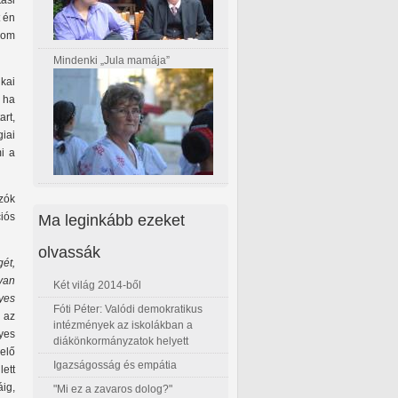
ási
t én
dom
Mindenki „Jula mamája”
ikai
 ha
rt,
iai
mi a
zók
Ma leginkább ezeket
iós
olvassák
ét,
yan
Két világ 2014-ből
yes
Fóti Péter: Valódi demokratikus
 az
intézmények az iskolákban a
yes
diákönkormányzatok helyett
elő
Igazságosság és empátia
lett
áig,
"Mi ez a zavaros dolog?"