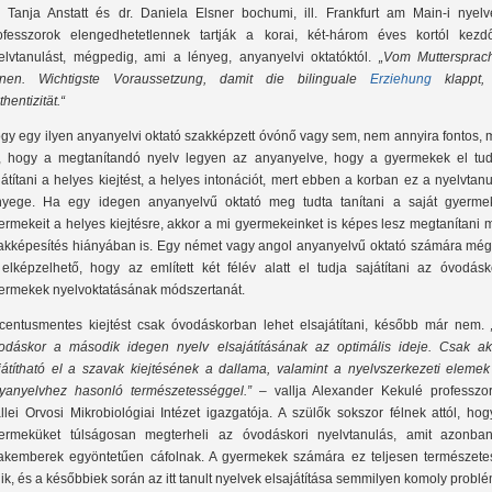
. Tanja Anstatt és dr. Daniela Elsner bochumi, ill. Frankfurt am Main-i nyelv
ofesszorok elengedhetetlennek tartják a korai, két-három éves kortól kezd
elvtanulást, mégpedig, ami a lényeg, anyanyelvi oktatóktól.
„Vom Muttersprach
rnen. Wichtigste Voraussetzung, damit die bilinguale
Erziehung
klappt,
hentizität.“
gy egy ilyen anyanyelvi oktató szakképzett óvónő vagy sem, nem annyira fontos, 
, hogy a megtanítandó nyelv legyen az anyanyelve, hogy a gyermekek el tud
játítani a helyes kiejtést, a helyes intonációt, mert ebben a korban ez a nyelvtan
nyege. Ha egy idegen anyanyelvű oktató meg tudta tanítani a saját gyermek
ermekeit a helyes kiejtésre, akkor a mi gyermekeinket is képes lesz megtanítani
akképesítés hiányában is. Egy német vagy angol anyanyelvű oktató számára még
 elképzelhető, hogy az említett két félév alatt el tudja sajátítani az óvodásk
ermekek nyelvoktatásának módszertanát.
centusmentes kiejtést csak óvodáskorban lehet elsajátítani, később már nem.
odáskor a második idegen nyelv elsajátításának az optimális ideje. Csak ak
játítható el a szavak kiejtésének a dallama, valamint a nyelvszerkezeti elemek
yanyelvhez hasonló természetességgel.”
– vallja Alexander Kekulé professzor
llei Orvosi Mikrobiológiai Intézet igazgatója. A szülők sokszor félnek attól, ho
ermeküket túlságosan megterheli az óvodáskori nyelvtanulás, amit azonba
akemberek egyöntetűen cáfolnak. A gyermekek számára ez teljesen természete
lik, és a későbbiek során az itt tanult nyelvek elsajátítása semmilyen komoly probl