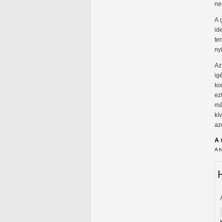
ne
A 
id
te
ny
Az
ig
ko
ez
má
kí
az
A 
A 