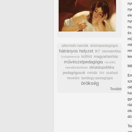
ny
ny
ek
ny
mu
és
mű
mi
alternatív iskolák
drámapedagógia
hátrányos helyzet
re
IKT
iskolakritika
külföld
magyartanítás
ke
kompetencia
művészetpedagógia
nevelés
Mi
oktatáspolitika
neveléstörténet
pedagógusok
romák
szabad
SNI
Er
nevelés
tantárgy-pedagógia
sz
örökség
ok
Tovább
ha
gy
rá
ok
dö
Te