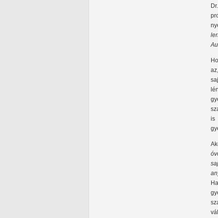
Dr
pr
ny
le
Aut
Ho
az
sa
lé
gy
sz
is
gy
Ak
óv
sa
an
Ha
gy
sz
vá