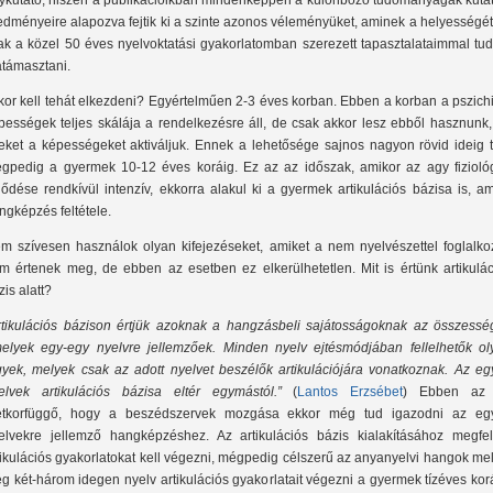
ykutató, hiszen a publikációikban mindenképpen a különböző tudományágak kutat
edményeire alapozva fejtik ki a szinte azonos véleményüket, aminek a helyességé
ak a közel 50 éves nyelvoktatási gyakorlatomban szerezett tapasztalataimmal tu
átámasztani.
kor kell tehát elkezdeni? Egyértelműen 2-3 éves korban. Ebben a korban a pszich
pességek teljes skálája a rendelkezésre áll, de csak akkor lesz ebből hasznunk,
eket a képességeket aktiváljuk. Ennek a lehetősége sajnos nagyon rövid ideig ta
gpedig a gyermek 10-12 éves koráig. Ez az az időszak, amikor az agy fiziológ
jlődése rendkívül intenzív, ekkorra alakul ki a gyermek artikulációs bázisa is, a
ngképzés feltétele.
m szívesen használok olyan kifejezéseket, amiket a nem nyelvészettel foglalko
m értenek meg, de ebben az esetben ez elkerülhetetlen. Mit is értünk artikulác
zis alatt?
rtikulációs bázison értjük azoknak a hangzásbeli sajátosságoknak az összesség
elyek egy-egy nyelvre jellemzőek. Minden nyelv ejtésmódjában fellelhetők ol
gyek, melyek csak az adott nyelvet beszélők artikulációjára vonatkoznak. Az eg
elvek artikulációs bázisa eltér egymástól.”
(
Lantos Erzsébet
) Ebben az
etkorfüggő, hogy a beszédszervek mozgása ekkor még tud igazodni az eg
elvekre jellemző hangképzéshez. Az artikulációs bázis kialakításához megfel
tikulációs gyakorlatokat kell végezni, mégpedig célszerű az anyanyelvi hangok mel
g két-három idegen nyelv artikulációs gyakorlatait végezni a gyermek tízéves kor