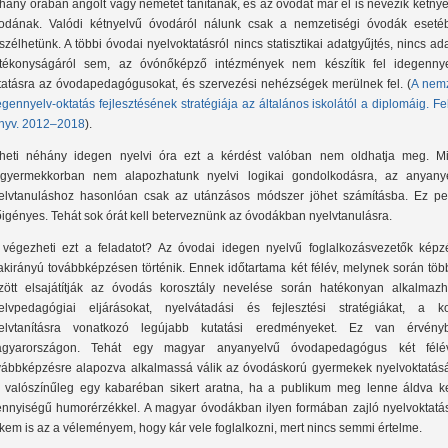
hány órában angolt vagy németet tanítanak, és az óvodát már el is nevezik kétny
odának. Valódi kétnyelvű óvodáról nálunk csak a nemzetiségi óvodák eseté
szélhetünk. A többi óvodai nyelvoktatásról nincs statisztikai adatgyűjtés, nincs ad
tékonyságáról sem, az óvónőképző intézmények nem készítik fel idegennye
tatásra az óvodapedagógusokat, és szervezési nehézségek merülnek fel. (
A nemz
egennyelv-oktatás fejlesztésének stratégiája az általános iskolától a diplomáig. F
nyv. 2012–2018
).
heti néhány idegen nyelvi óra ezt a kérdést valóban nem oldhatja meg. Mi
sgyermekkorban nem alapozhatunk nyelvi logikai gondolkodásra, az anyanye
elvtanuláshoz hasonlóan csak az utánzásos módszer jöhet számításba. Ez pe
őigényes. Tehát sok órát kell beterveznünk az óvodákban nyelvtanulásra.
 végezheti ezt a feladatot? Az óvodai idegen nyelvű foglalkozásvezetők képz
akirányú továbbképzésen történik. Ennek időtartama két félév, melynek során töb
zött elsajátítják az óvodás korosztály nevelése során hatékonyan alkalmazh
elvpedagógiai eljárásokat, nyelvátadási és fejlesztési stratégiákat, a ko
elvtanításra vonatkozó legújabb kutatási eredményeket. Ez van érvény
gyarországon. Tehát egy magyar anyanyelvű óvodapedagógus két félé
vábbképzésre alapozva alkalmassá válik az óvodáskorú gyermekek nyelvoktatásá
 valószínűleg egy kabaréban sikert aratna, ha a publikum meg lenne áldva ke
nnyiségű humorérzékkel. A magyar óvodákban ilyen formában zajló nyelvoktatás
kem is az a véleményem, hogy kár vele foglalkozni, mert nincs semmi értelme.