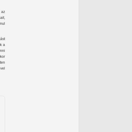
 az
it,
anul
ást
k a
nni
ikor
ten
vel