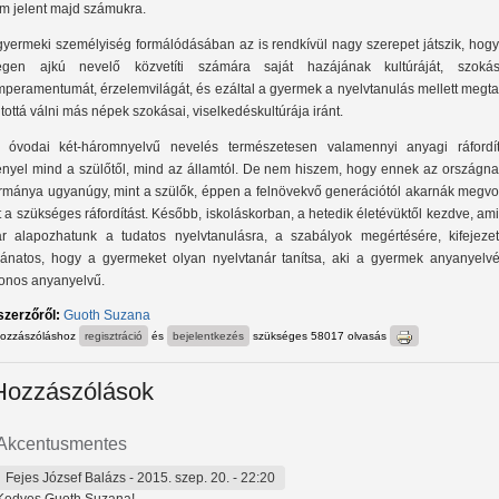
m jelent majd számukra.
gyermeki személyiség formálódásában az is rendkívül nagy szerepet játszik, hogy
egen ajkú nevelő közvetíti számára saját hazájának kultúráját, szokása
mperamentumát, érzelemvilágát, és ezáltal a gyermek a nyelvtanulás mellett megt
itottá válni más népek szokásai, viselkedéskultúrája iránt.
 óvodai két-háromnyelvű nevelés természetesen valamennyi anyagi ráfordít
ényel mind a szülőtől, mind az államtól. De nem hiszem, hogy ennek az országna
rmánya ugyanúgy, mint a szülők, éppen a felnövekvő generációtól akarnák megvo
t a szükséges ráfordítást. Később, iskoláskorban, a hetedik életévüktől kezdve, am
r alapozhatunk a tudatos nyelvtanulásra, a szabályok megértésére, kifejezet
vánatos, hogy a gyermeket olyan nyelvtanár tanítsa, aki a gyermek anyanyelvé
onos anyanyelvű.
szerzőről:
Guoth Suzana
hozzászóláshoz
regisztráció
és
bejelentkezés
szükséges
58017 olvasás
Hozzászólások
Akcentusmentes
Fejes József Balázs
- 2015. szep. 20. - 22:20