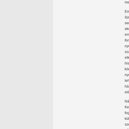
me
Er
ír
se
ak
er
fo
ny
sz
el
hi
kö
ny
le
há
el
Ná
Ke
fo
kü
sz