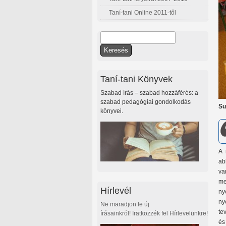
Taní-tani Online 2011-től
Keresés
Keresés űrlap
Taní-tani Könyvek
Szabad írás – szabad hozzáférés: a
szabad pedagógiai gondolkodás
Su
könyvei.
A 
ab
va
me
Hírlevél
ny
ny
Ne maradjon le új
te
írásainkról! Iratkozzék fel Hírlevelünkre!
és