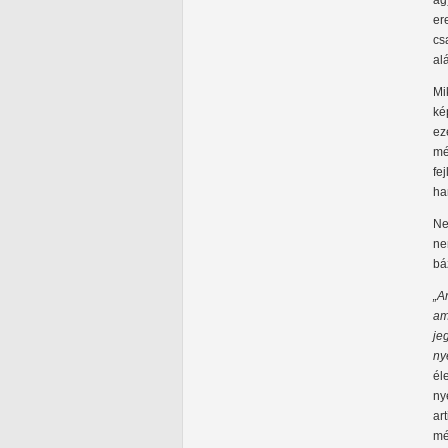
ag
er
cs
al
Mi
ké
ez
mé
fe
ha
Ne
ne
bá
„A
am
je
ny
él
ny
ar
mé