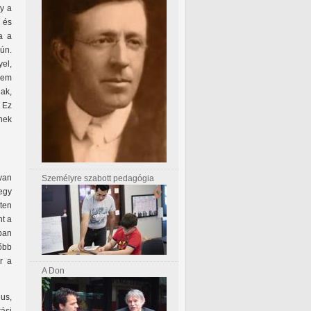
gy a
 és
a a
ún.
yel,
nem
ak,
 Ez
nek
yan
Személyre szabott pedagógia
egy
ten
nt a
ban
főbb
r a
A Don
gus,