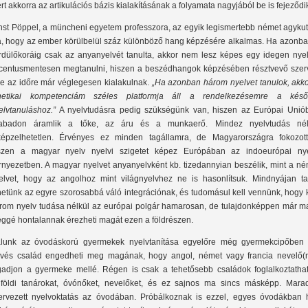
rt akkorra az artikulációs bázis kialakításának a folyamata nagyjából be is fejeződi
nst Pöppel, a müncheni egyetem professzora, az egyik legismertebb német agykut
ja, hogy az ember körülbelül száz különböző hang képzésére alkalmas. Ha azonba
rdülőkoráig csak az anyanyelvét tanulta, akkor nem lesz képes egy idegen nyel
centusmentesen megtanulni, hiszen a beszédhangok képzésében résztvevő szer
re az időre már véglegesen kialakulnak.
„Ha azonban három nyelvet tanulok, akko
netikai kompetenciám széles platformja áll a rendelkezésemre a késő
elvtanuláshoz.”
A nyelvtudásra pedig szükségünk van, hiszen az Európai Unió
abadon áramlik a tőke, az áru és a munkaerő. Mindez nyelvtudás nél
képzelhetetlen. Érvényes ez minden tagállamra, de Magyarországra fokozott
szen a magyar nyelv nyelvi szigetet képez Európában az indoeurópai nye
rnyezetben. A magyar nyelvet anyanyelvként kb. tizedannyian beszélik, mint a né
elvet, hogy az angolhoz mint világnyelvhez ne is hasonlítsuk. Mindnyájan ta
hetünk az egyre szorosabbá váló integrációnak, és tudomásul kell vennünk, hogy 
rom nyelv tudása nélkül az európai polgár hamarosan, de tulajdonképpen már ma
éggé hontalannak érezheti magát ezen a földrészen.
lunk az óvodáskorú gyermekek nyelvtanítása egyelőre még gyermekcipőben j
vés család engedheti meg magának, hogy angol, német vagy francia nevelő(n
gadjon a gyermeke mellé. Régen is csak a tehetősebb családok foglalkoztathat
lföldi tanárokat, óvónőket, nevelőket, és ez sajnos ma sincs másképp. Mara
ervezett nyelvoktatás az óvodában. Próbálkoznak is ezzel, egyes óvodákban h