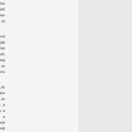
ész
ődő
ler
 ist
mint
ják
ulás
ét,
 még
 az
orú
„Az
kor
 az
, a
gy a
n a
ssé
émát