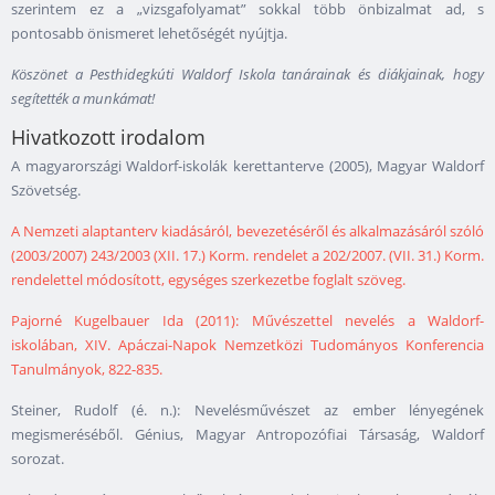
szerintem ez a „vizsgafolyamat” sokkal több önbizalmat ad, s
pontosabb önismeret lehetőségét nyújtja.
Köszönet a Pesthidegkúti Waldorf Iskola tanárainak és diákjainak, hogy
segítették a munkámat!
Hivatkozott irodalom
A magyarországi Waldorf-iskolák kerettanterve (2005), Magyar Waldorf
Szövetség.
A Nemzeti alaptanterv kiadásáról, bevezetéséről és alkalmazásáról szóló
(2003/2007) 243/2003 (XII. 17.) Korm. rendelet a 202/2007. (VII. 31.) Korm.
rendelettel módosított, egységes szerkezetbe foglalt szöveg.
Pajorné Kugelbauer Ida (2011): Művészettel nevelés a Waldorf-
iskolában, XIV. Apáczai-Napok Nemzetközi Tudományos Konferencia
Tanulmányok, 822-835.
Steiner, Rudolf (é. n.): Nevelésművészet az ember lényegének
megismeréséből. Génius, Magyar Antropozófiai Társaság, Waldorf
sorozat.