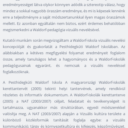
eredményességet látva olykor könnyen adódik a sztereotip válasz, hogy
mindez a sokkal nagyobb óraszám eredménye, és mi is képesek lennénk
erre a teljesítményre a saját módszertanunkkal ilyen magas óraszámok
mellett. Ez azonban egyáltalán nem biztos, ezért érdemes behatóbban
megismerkedni a Waldorf-pedagógia vizuális nevelésével.
Kutatói munkám során megvizsgáltam a Waldorf-iskola vizuális nevelési
koncepcióját és gyakorlatát a Pesthidegkúti Waldorf Iskolában. Az
alábbiakban a kétéves megfigyelési folyamat eredményeit foglalom
össze, amely tanulságos lehet a hagyományos és a Waldorf-iskolák
pedagógusainak egyaránt, és nemcsak a vizuális neveléssel
foglalkozóknak.
A Pesthidegkúti Waldorf Iskola A magyarországi Waldorf-iskolák
kerettantervét (2005) tekinti helyi tantervének, amely rendkívül
részletes és informatív dokumentum. A Waldorf-iskolák kerettanterve
(2005) a NAT (2003/2007) céljait, feladatait és tevékenységeit is
tartalmazza, ugyanakkor más struktúrában, egyedi módszerekkel
valósítja meg. A NAT (2003/2007) alapján a Vizuális kultúra területe a
különböző közlésformák tanítását foglalja egybe: a vizuális
kommunikáció; tárgy és környezetkultúra és kifejezés, képzőművészet.