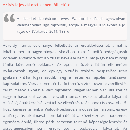
Az írás teljes változata innen tölthető le.
A tizenkét-tizenhárom éves Waldorf-iskolások úgyszólván
valamennyien úgy rajzolnak, ahogy a magyar iskolákban a jó
rajzolók. (Vekerdy, 2011, 188. o.)
Vekerdy Tamás véleménye felkeltette az érdeklődésemet, annál is
inkább, mert a hagyományos iskolában „rajzot” tanító pedagógusok
körében a Waldorf-iskola vizuális nevelése nem tűnik (vagy nem mindig
tűnik) követendő példának. Az epocha füzetek láttán elismerően
nyilatkoznak ugyan, de egy-egy vizuális szakóra hospitálása után
gyakran kritika fogalmazódik meg a festés és rajzolás tanításával
kapcsolatban. Van, aki nem érti a foltszerű, vízben úszó akvarellfestés
célját, mások a krétával való rajzolástól idegenkednek. Van, aki szerint
nagyon hasonlóak az órán készült munkák, és ez az alkotó folyamat
önállóságának kérdését veti fel. Az ellenérzés talán annak is köszönhető,
hogy kevéssé ismerik a Waldorf-pedagógia módszertani alapjait, és egy
óralátogatás alkalmával nem látható át a következetes, módszeres,
egymásra épülő, illetve párhuzamosan történő képességfejlesztés; és
összefüggéseiben sem érzékelhető a pedagógiai folyamat. Az