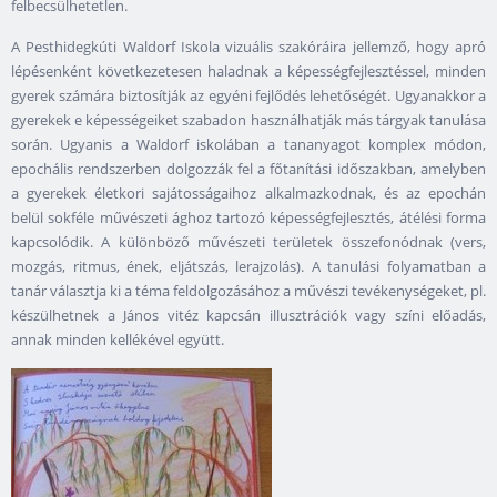
felbecsülhetetlen.
A Pesthidegkúti Waldorf Iskola vizuális szakóráira jellemző, hogy apró
lépésenként következetesen haladnak a képességfejlesztéssel, minden
gyerek számára biztosítják az egyéni fejlődés lehetőségét. Ugyanakkor a
gyerekek e képességeiket szabadon használhatják más tárgyak tanulása
során. Ugyanis a Waldorf iskolában a tananyagot komplex módon,
epochális rendszerben dolgozzák fel a főtanítási időszakban, amelyben
a gyerekek életkori sajátosságaihoz alkalmazkodnak, és az epochán
belül sokféle művészeti ághoz tartozó képességfejlesztés, átélési forma
kapcsolódik. A különböző művészeti területek összefonódnak (vers,
mozgás, ritmus, ének, eljátszás, lerajzolás). A tanulási folyamatban a
tanár választja ki a téma feldolgozásához a művészi tevékenységeket, pl.
készülhetnek a János vitéz kapcsán illusztrációk vagy színi előadás,
annak minden kellékével együtt.