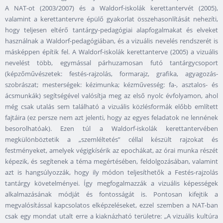
A NAT-ot (2003/2007) és a Waldorf-iskolák kerettantervét (2005),
valamint a kerettantervre épülő gyakorlat összehasonlítását nehezíti,
hogy teljesen eltérő tantárgy-pedagógiai alapfogalmakat és elveket
használnak a Waldorf-pedagógiában, és a vizuális nevelés rendszerét is
másképpen építik fel. A Waldorf-iskolák kerettanterve (2005) a vizuális
nevelést több, egymással párhuzamosan futó tantárgycsoport
(képzőművészetek: festés-rajzolás, formarajz, grafika, agyagozás-
szobrászat; mesterségek: kézimunka; kézművesség: fa-, asztalos- és
ácsmunkák) segítségével valósítja meg az első nyolc évfolyamon, ahol
még csak utalás sem található a vizuális közlésformák előbb említett
fajtáira (ez persze nem azt jelenti, hogy az egyes feladatok ne lennének
besorolhatóak). Ezen túl a Waldorf-iskolák kerettantervében
megkülönböztetik a „szemléltetés” céllal készült rajzokat és
festményeket, amelyek végigkísérik az epochákat, az órai munka részét
képezik, és segítenek a téma megértésében, feldolgozásában, valamint
azt is hangsúlyozzák, hogy ily módon teljesíthetők a Festés-rajzolás
tantárgy követelményei. Így megfogalmazzák a vizuális képességek
alkalmazásának módját és fontosságát is. Pontosan kifejtik a
megvalósítással kapcsolatos elképzeléseket, ezzel szemben a NAT-ban
csak egy mondat utalt erre a kiaknázható területre: „A vizuális kultúra