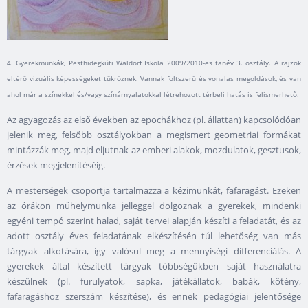
4. Gyerekmunkák, Pesthidegkúti Waldorf Iskola 2009/2010-es tanév 3. osztály. A rajzok
eltérő vizuális képességeket tükröznek. Vannak foltszerű és vonalas megoldások, és van
ahol már a színekkel és/vagy színárnyalatokkal létrehozott térbeli hatás is felismerhető.
Az agyagozás az első években az epochákhoz (pl. állattan) kapcsolódóan
jelenik meg, felsőbb osztályokban a megismert geometriai formákat
mintázzák meg, majd eljutnak az emberi alakok, mozdulatok, gesztusok,
érzések megjelenítéséig.
A mesterségek csoportja tartalmazza a kézimunkát, fafaragást. Ezeken
az órákon műhelymunka jelleggel dolgoznak a gyerekek, mindenki
egyéni tempó szerint halad, saját tervei alapján készíti a feladatát, és az
adott osztály éves feladatának elkészítésén túl lehetőség van más
tárgyak alkotására, így valósul meg a mennyiségi differenciálás. A
gyerekek által készített tárgyak többségükben saját használatra
készülnek (pl. furulyatok, sapka, játékállatok, babák, kötény,
fafaragáshoz szerszám készítése), és ennek pedagógiai jelentősége