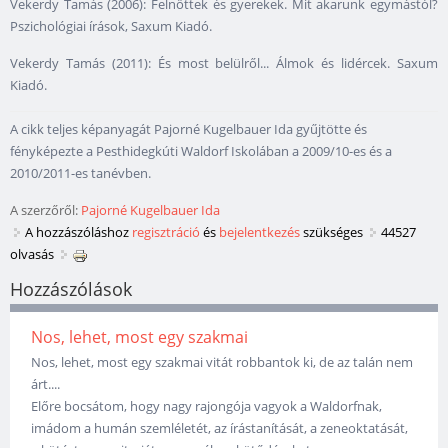
Vekerdy Tamás (2006): Felnőttek és gyerekek. Mit akarunk egymástól?
Pszichológiai írások, Saxum Kiadó.
Vekerdy Tamás (2011): És most belülről... Álmok és lidércek. Saxum
Kiadó.
A cikk teljes képanyagát Pajorné Kugelbauer Ida gyűjtötte és
fényképezte a Pesthidegkúti Waldorf Iskolában a 2009/10-es és a
2010/2011-es tanévben.
A szerzőről:
Pajorné Kugelbauer Ida
A hozzászóláshoz
regisztráció
és
bejelentkezés
szükséges
44527
olvasás
Hozzászólások
Nos, lehet, most egy szakmai
Nos, lehet, most egy szakmai vitát robbantok ki, de az talán nem
árt....
Előre bocsátom, hogy nagy rajongója vagyok a Waldorfnak,
imádom a humán szemléletét, az írástanítását, a zeneoktatását,