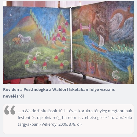
Röviden a Pesthidegkúti Waldorf Iskolában folyó vizuális
nevelésről
… a Waldorf-iskolások 10-11 éves korukra tényleg megtanulnak
festeni és rajzolni, még ha nem is „tehetségesek” az ábrázoló
tárgyakban. (Vekerdy, 2006, 378. o.)