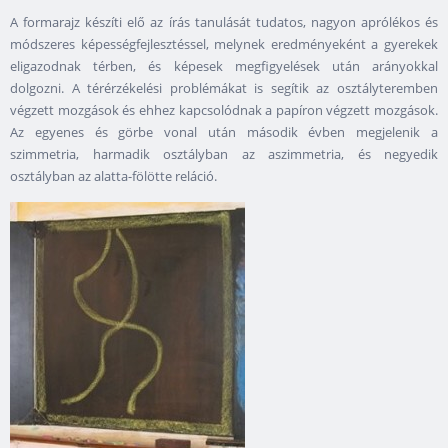
A formarajz készíti elő az írás tanulását tudatos, nagyon aprólékos és
módszeres képességfejlesztéssel, melynek eredményeként a gyerekek
eligazodnak térben, és képesek megfigyelések után arányokkal
dolgozni. A térérzékelési problémákat is segítik az osztályteremben
végzett mozgások és ehhez kapcsolódnak a papíron végzett mozgások.
Az egyenes és görbe vonal után második évben megjelenik a
szimmetria, harmadik osztályban az aszimmetria, és negyedik
osztályban az alatta-fölötte reláció.