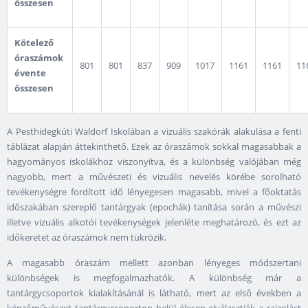
összesen
Kötelező
óraszámok
801
801
837
909
1017
1161
1161
11
évente
összesen
A Pesthidegkúti Waldorf Iskolában a vizuális szakórák alakulása a fenti
táblázat alapján áttekinthető. Ezek az óraszámok sokkal magasabbak a
hagyományos iskolákhoz viszonyítva, és a különbség valójában még
nagyobb, mert a művészeti és vizuális nevelés körébe sorolható
tevékenységre fordított idő lényegesen magasabb, mivel a főoktatás
időszakában szereplő tantárgyak (epochák) tanítása során a művészi
illetve vizuális alkotói tevékenységek jelenléte meghatározó, és ezt az
időkeretet az óraszámok nem tükrözik.
A magasabb óraszám mellett azonban lényeges módszertani
különbségek is megfogalmazhatók. A különbség már a
tantárgycsoportok kialakításánál is látható, mert az első években a
képzőművészet tantárgycsoporton belül élesen elválasztják a rajzolást