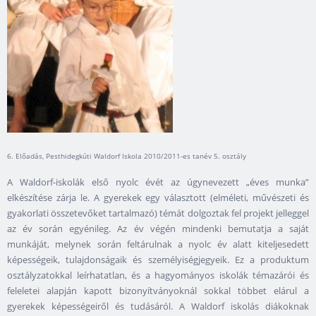
6. Előadás, Pesthidegkúti Waldorf Iskola 2010/2011-es tanév 5. osztály
A Waldorf-iskolák első nyolc évét az úgynevezett „éves munka”
elkészítése zárja le. A gyerekek egy választott (elméleti, művészeti és
gyakorlati összetevőket tartalmazó) témát dolgoztak fel projekt jelleggel
az év során egyénileg. Az év végén mindenki bemutatja a saját
munkáját, melynek során feltárulnak a nyolc év alatt kiteljesedett
képességeik, tulajdonságaik és személyiségjegyeik. Ez a produktum
osztályzatokkal leírhatatlan, és a hagyományos iskolák témazárói és
feleletei alapján kapott bizonyítványoknál sokkal többet elárul a
gyerekek képességeiről és tudásáról. A Waldorf iskolás diákoknak