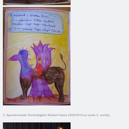
5. Gyerekmunkák, Pesthidegkúti Waldorf Iskola 2009/2010-es tanév 5. osztály