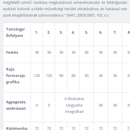
megfelelő szintű tanítása meghatározó ismeretszerzési és feldolgozási
eszközt biztosít a többi műveltségi terület oktatásához, és hatással van
azok elsajátításának színvonalára is.” (NAT, 2003/2007, 102. o.)
Tantárgy/
1.
2.
3.
4.
5.
6.
7.
8
Évfolyam
Festés
36
36
36
36
36
36
36
3
Rajz,
formarajz,
120
120
90
80
30
36
36
3
grafika
A főoktatás
Agyagozás,
0
0
tárgyaiba
36
36
3
szobrászat
integráltan
Kézimunka
72
72
72
72
72
72
72
7