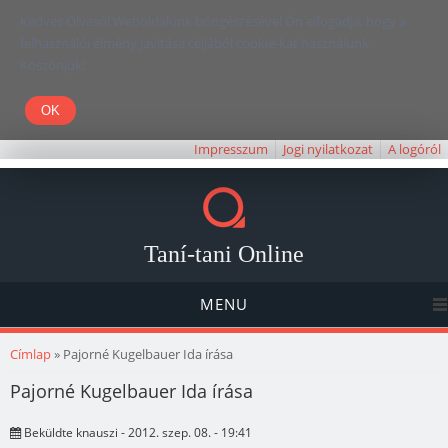
Kedves Olvasó! Weboldalunk böngészésével Ön elfogadja, hogy a
felhasználói élmény javítása céljából cookie-kat használunk.
Köszönjük!
Impresszum
Jogi nyilatkozat
A logóról
Taní-tani Online
MENU
Jelenlegi hely
Címlap
» Pajorné Kugelbauer Ida írása
Pajorné Kugelbauer Ida írása
Beküldte
knauszi
- 2012. szep. 08. - 19:41