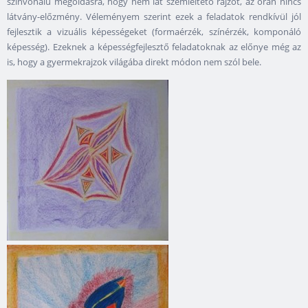
színvonalú megoldásra, hogy nem lát szemléltető rajzot, az órán nincs
látvány-előzmény. Véleményem szerint ezek a feladatok rendkívül jól
fejlesztik a vizuális képességeket (formaérzék, színérzék, komponáló
képesség). Ezeknek a képességfejlesztő feladatoknak az előnye még az
is, hogy a gyermekrajzok világába direkt módon nem szól bele.