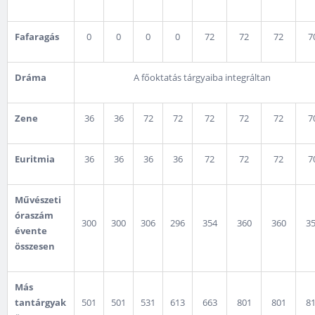
Fafaragás
0
0
0
0
72
72
72
7
Dráma
A főoktatás tárgyaiba integráltan
Zene
36
36
72
72
72
72
72
7
Euritmia
36
36
36
36
72
72
72
7
Művészeti
óraszám
300
300
306
296
354
360
360
3
évente
összesen
Más
tantárgyak
501
501
531
613
663
801
801
8