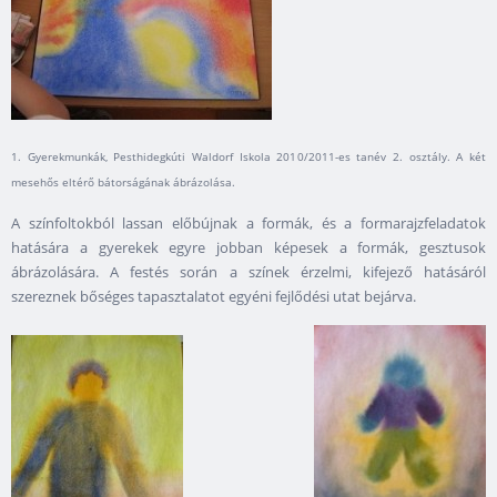
1. Gyerekmunkák, Pesthidegkúti Waldorf Iskola 2010/2011-es tanév 2. osztály. A két
mesehős eltérő bátorságának ábrázolása.
A színfoltokból lassan előbújnak a formák, és a formarajzfeladatok
hatására a gyerekek egyre jobban képesek a formák, gesztusok
ábrázolására. A festés során a színek érzelmi, kifejező hatásáról
szereznek bőséges tapasztalatot egyéni fejlődési utat bejárva.