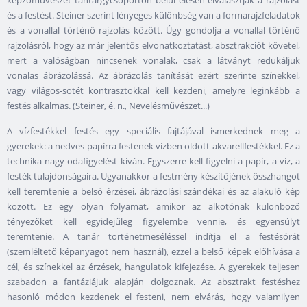
és a festést. Steiner szerint lényeges különbség van a formarajzfeladatok
és a vonallal történő rajzolás között. Úgy gondolja a vonallal történő
rajzolásról, hogy az már jelentős elvonatkoztatást, absztrakciót követel,
mert a valóságban nincsenek vonalak, csak a látványt redukáljuk
vonalas ábrázolássá. Az ábrázolás tanítását ezért szerinte színekkel,
vagy világos-sötét kontrasztokkal kell kezdeni, amelyre leginkább a
festés alkalmas. (Steiner, é. n., Nevelésművészet...)
A vízfestékkel festés egy speciális fajtájával ismerkednek meg a
gyerekek: a nedves papírra festenek vízben oldott akvarellfestékkel. Ez a
technika nagy odafigyelést kíván. Egyszerre kell figyelni a papír, a víz, a
festék tulajdonságaira. Ugyanakkor a festmény készítőjének összhangot
kell teremtenie a belső érzései, ábrázolási szándékai és az alakuló kép
között. Ez egy olyan folyamat, amikor az alkotónak különböző
tényezőket kell egyidejűleg figyelembe vennie, és egyensúlyt
teremtenie. A tanár történetmeséléssel indítja el a festésórát
(szemléltető képanyagot nem használ), ezzel a belső képek előhívása a
cél, és színekkel az érzések, hangulatok kifejezése. A gyerekek teljesen
szabadon a fantáziájuk alapján dolgoznak. Az absztrakt festéshez
hasonló módon kezdenek el festeni, nem elvárás, hogy valamilyen