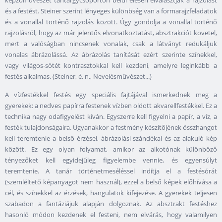
és a festést. Steiner szerint lényeges különbség van a formarajzfeladatok
és a vonallal történő rajzolás között. Úgy gondolja a vonallal történő
rajzolásról, hogy az már jelentős elvonatkoztatást, absztrakciót követel,
mert a valóságban nincsenek vonalak, csak a látványt redukáljuk
vonalas ábrázolássá. Az ábrázolás tanítását ezért szerinte színekkel,
vagy világos-sötét kontrasztokkal kell kezdeni, amelyre leginkább a
festés alkalmas. (Steiner, é. n., Nevelésművészet...)
A vízfestékkel festés egy speciális fajtájával ismerkednek meg a
gyerekek: a nedves papírra festenek vízben oldott akvarellfestékkel. Ez a
technika nagy odafigyelést kíván. Egyszerre kell figyelni a papír, a víz, a
festék tulajdonságaira. Ugyanakkor a festmény készítőjének összhangot
kell teremtenie a belső érzései, ábrázolási szándékai és az alakuló kép
között. Ez egy olyan folyamat, amikor az alkotónak különböző
tényezőket kell egyidejűleg figyelembe vennie, és egyensúlyt
teremtenie. A tanár történetmeséléssel indítja el a festésórát
(szemléltető képanyagot nem használ), ezzel a belső képek előhívása a
cél, és színekkel az érzések, hangulatok kifejezése. A gyerekek teljesen
szabadon a fantáziájuk alapján dolgoznak. Az absztrakt festéshez
hasonló módon kezdenek el festeni, nem elvárás, hogy valamilyen