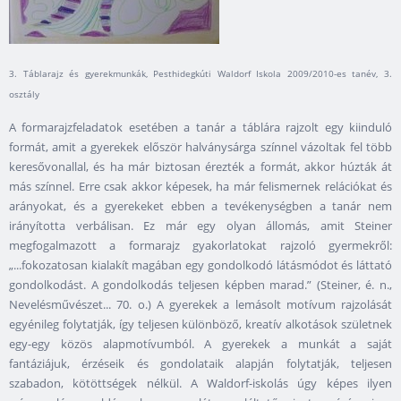
3. Táblarajz és gyerekmunkák, Pesthidegkúti Waldorf Iskola 2009/2010-es tanév, 3.
osztály
A formarajzfeladatok esetében a tanár a táblára rajzolt egy kiinduló
formát, amit a gyerekek először halványsárga színnel vázoltak fel több
keresővonallal, és ha már biztosan érezték a formát, akkor húzták át
más színnel. Erre csak akkor képesek, ha már felismernek relációkat és
arányokat, és a gyerekeket ebben a tevékenységben a tanár nem
irányította verbálisan. Ez már egy olyan állomás, amit Steiner
megfogalmazott a formarajz gyakorlatokat rajzoló gyermekről:
„...fokozatosan kialakít magában egy gondolkodó látásmódot és láttató
gondolkodást. A gondolkodás teljesen képben marad.” (Steiner, é. n.,
Nevelésművészet... 70. o.) A gyerekek a lemásolt motívum rajzolását
egyénileg folytatják, így teljesen különböző, kreatív alkotások születnek
egy-egy közös alapmotívumból. A gyerekek a munkát a saját
fantáziájuk, érzéseik és gondolataik alapján folytatják, teljesen
szabadon, kötöttségek nélkül. A Waldorf-iskolás úgy képes ilyen