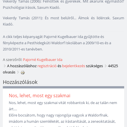
Vekerdy Tamás (2006): Felnőttek és gyerekek. Mit akarunk egymástól?
Pszichológiai írások, Saxum Kiadó.
Vekerdy Tamás (2011): És most belülről... Álmok és lidércek. Saxum
Kiadó.
A cikk teljes képanyagát Pajorné Kugelbauer Ida gyűjtötte és
fényképezte a Pesthidegkúti Waldorf Iskolában a 2009/10-es és a
2010/2011-es tanévben.
A szerzőről:
Pajorné Kugelbauer Ida
A hozzászóláshoz
regisztráció
és
bejelentkezés
szükséges
44525
olvasás
Hozzászólások
Nos, lehet, most egy szakmai
Nos, lehet, most egy szakmai vitát robbantok ki, de az talán nem
árt....
Előre bocsátom, hogy nagy rajongója vagyok a Waldorfnak,
imádom a humán szemléletét, az írástanítását, a zeneoktatását,