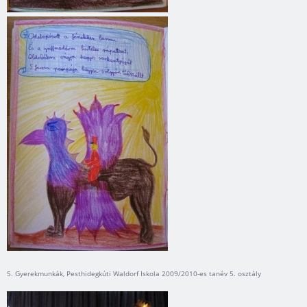
5. Gyerekmunkák, Pesthidegkúti Waldorf Iskola 2009/2010-es tanév 5. osztály