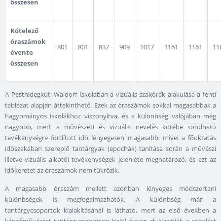
összesen
Kötelező
óraszámok
801
801
837
909
1017
1161
1161
11
évente
összesen
A Pesthidegkúti Waldorf Iskolában a vizuális szakórák alakulása a fenti
táblázat alapján áttekinthető. Ezek az óraszámok sokkal magasabbak a
hagyományos iskolákhoz viszonyítva, és a különbség valójában még
nagyobb, mert a művészeti és vizuális nevelés körébe sorolható
tevékenységre fordított idő lényegesen magasabb, mivel a főoktatás
időszakában szereplő tantárgyak (epochák) tanítása során a művészi
illetve vizuális alkotói tevékenységek jelenléte meghatározó, és ezt az
időkeretet az óraszámok nem tükrözik.
A magasabb óraszám mellett azonban lényeges módszertani
különbségek is megfogalmazhatók. A különbség már a
tantárgycsoportok kialakításánál is látható, mert az első években a
képzőművészet tantárgycsoporton belül élesen elválasztják a rajzolást