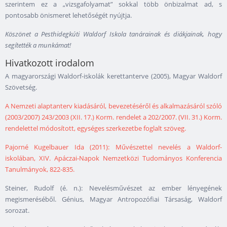
szerintem ez a „vizsgafolyamat” sokkal több önbizalmat ad, s
pontosabb önismeret lehetőségét nyújtja.
Köszönet a Pesthidegkúti Waldorf Iskola tanárainak és diákjainak, hogy
segítették a munkámat!
Hivatkozott irodalom
A magyarországi Waldorf-iskolák kerettanterve (2005), Magyar Waldorf
Szövetség.
A Nemzeti alaptanterv kiadásáról, bevezetéséről és alkalmazásáról szóló
(2003/2007) 243/2003 (XII. 17.) Korm. rendelet a 202/2007. (VII. 31.) Korm.
rendelettel módosított, egységes szerkezetbe foglalt szöveg.
Pajorné Kugelbauer Ida (2011): Művészettel nevelés a Waldorf-
iskolában, XIV. Apáczai-Napok Nemzetközi Tudományos Konferencia
Tanulmányok, 822-835.
Steiner, Rudolf (é. n.): Nevelésművészet az ember lényegének
megismeréséből. Génius, Magyar Antropozófiai Társaság, Waldorf
sorozat.