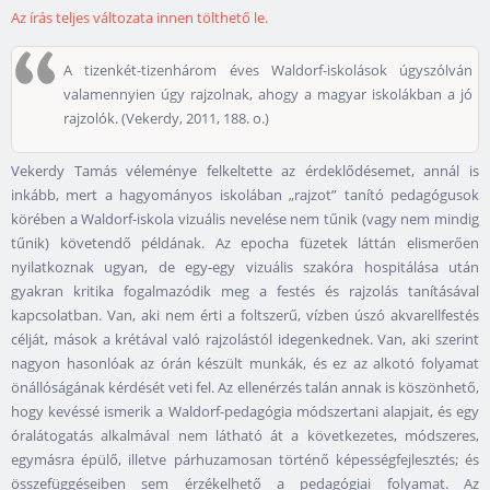
Az írás teljes változata innen tölthető le.
A tizenkét-tizenhárom éves Waldorf-iskolások úgyszólván
valamennyien úgy rajzolnak, ahogy a magyar iskolákban a jó
rajzolók. (Vekerdy, 2011, 188. o.)
Vekerdy Tamás véleménye felkeltette az érdeklődésemet, annál is
inkább, mert a hagyományos iskolában „rajzot” tanító pedagógusok
körében a Waldorf-iskola vizuális nevelése nem tűnik (vagy nem mindig
tűnik) követendő példának. Az epocha füzetek láttán elismerően
nyilatkoznak ugyan, de egy-egy vizuális szakóra hospitálása után
gyakran kritika fogalmazódik meg a festés és rajzolás tanításával
kapcsolatban. Van, aki nem érti a foltszerű, vízben úszó akvarellfestés
célját, mások a krétával való rajzolástól idegenkednek. Van, aki szerint
nagyon hasonlóak az órán készült munkák, és ez az alkotó folyamat
önállóságának kérdését veti fel. Az ellenérzés talán annak is köszönhető,
hogy kevéssé ismerik a Waldorf-pedagógia módszertani alapjait, és egy
óralátogatás alkalmával nem látható át a következetes, módszeres,
egymásra épülő, illetve párhuzamosan történő képességfejlesztés; és
összefüggéseiben sem érzékelhető a pedagógiai folyamat. Az