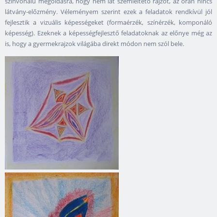
színvonalú megoldásra, hogy nem lát szemléltető rajzot, az órán nincs
látvány-előzmény. Véleményem szerint ezek a feladatok rendkívül jól
fejlesztik a vizuális képességeket (formaérzék, színérzék, komponáló
képesség). Ezeknek a képességfejlesztő feladatoknak az előnye még az
is, hogy a gyermekrajzok világába direkt módon nem szól bele.