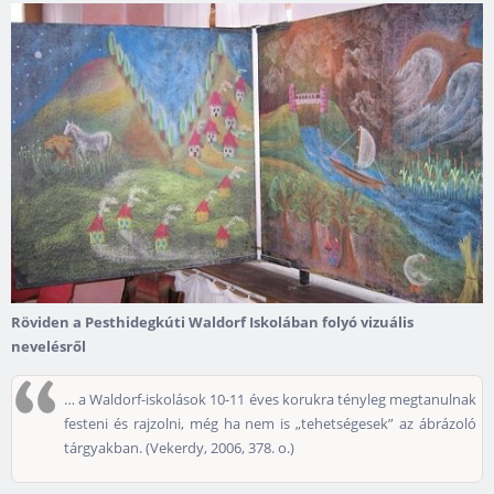
Röviden a Pesthidegkúti Waldorf Iskolában folyó vizuális
nevelésről
… a Waldorf-iskolások 10-11 éves korukra tényleg megtanulnak
festeni és rajzolni, még ha nem is „tehetségesek” az ábrázoló
tárgyakban. (Vekerdy, 2006, 378. o.)