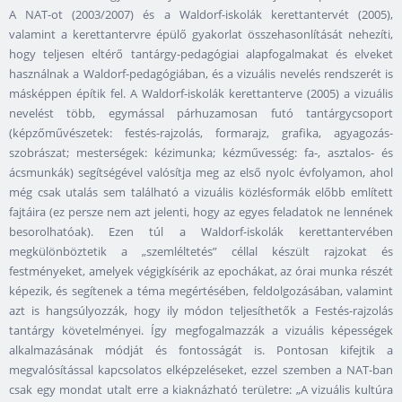
A NAT-ot (2003/2007) és a Waldorf-iskolák kerettantervét (2005),
valamint a kerettantervre épülő gyakorlat összehasonlítását nehezíti,
hogy teljesen eltérő tantárgy-pedagógiai alapfogalmakat és elveket
használnak a Waldorf-pedagógiában, és a vizuális nevelés rendszerét is
másképpen építik fel. A Waldorf-iskolák kerettanterve (2005) a vizuális
nevelést több, egymással párhuzamosan futó tantárgycsoport
(képzőművészetek: festés-rajzolás, formarajz, grafika, agyagozás-
szobrászat; mesterségek: kézimunka; kézművesség: fa-, asztalos- és
ácsmunkák) segítségével valósítja meg az első nyolc évfolyamon, ahol
még csak utalás sem található a vizuális közlésformák előbb említett
fajtáira (ez persze nem azt jelenti, hogy az egyes feladatok ne lennének
besorolhatóak). Ezen túl a Waldorf-iskolák kerettantervében
megkülönböztetik a „szemléltetés” céllal készült rajzokat és
festményeket, amelyek végigkísérik az epochákat, az órai munka részét
képezik, és segítenek a téma megértésében, feldolgozásában, valamint
azt is hangsúlyozzák, hogy ily módon teljesíthetők a Festés-rajzolás
tantárgy követelményei. Így megfogalmazzák a vizuális képességek
alkalmazásának módját és fontosságát is. Pontosan kifejtik a
megvalósítással kapcsolatos elképzeléseket, ezzel szemben a NAT-ban
csak egy mondat utalt erre a kiaknázható területre: „A vizuális kultúra