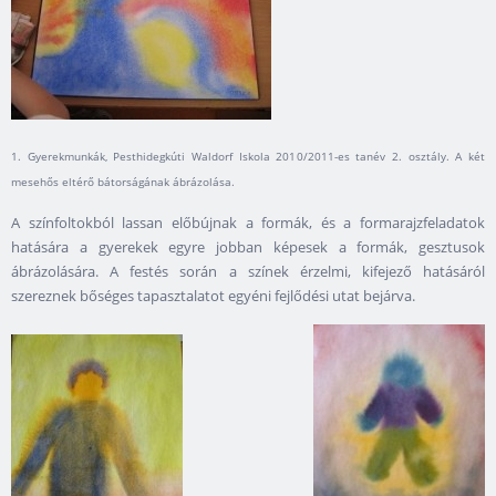
1. Gyerekmunkák, Pesthidegkúti Waldorf Iskola 2010/2011-es tanév 2. osztály. A két
mesehős eltérő bátorságának ábrázolása.
A színfoltokból lassan előbújnak a formák, és a formarajzfeladatok
hatására a gyerekek egyre jobban képesek a formák, gesztusok
ábrázolására. A festés során a színek érzelmi, kifejező hatásáról
szereznek bőséges tapasztalatot egyéni fejlődési utat bejárva.