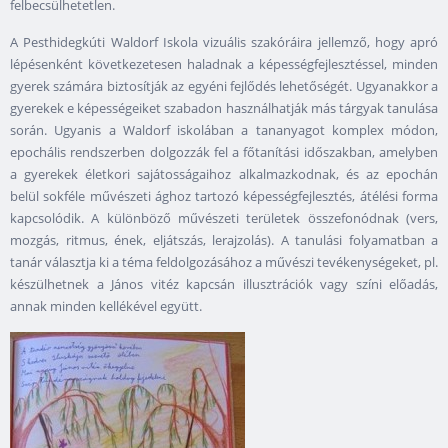
felbecsülhetetlen.
A Pesthidegkúti Waldorf Iskola vizuális szakóráira jellemző, hogy apró
lépésenként következetesen haladnak a képességfejlesztéssel, minden
gyerek számára biztosítják az egyéni fejlődés lehetőségét. Ugyanakkor a
gyerekek e képességeiket szabadon használhatják más tárgyak tanulása
során. Ugyanis a Waldorf iskolában a tananyagot komplex módon,
epochális rendszerben dolgozzák fel a főtanítási időszakban, amelyben
a gyerekek életkori sajátosságaihoz alkalmazkodnak, és az epochán
belül sokféle művészeti ághoz tartozó képességfejlesztés, átélési forma
kapcsolódik. A különböző művészeti területek összefonódnak (vers,
mozgás, ritmus, ének, eljátszás, lerajzolás). A tanulási folyamatban a
tanár választja ki a téma feldolgozásához a művészi tevékenységeket, pl.
készülhetnek a János vitéz kapcsán illusztrációk vagy színi előadás,
annak minden kellékével együtt.