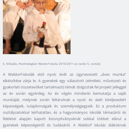
6. Előadás, Pesthidegkúti Waldorf Iskola 2010/2011-es tanév 5. osztály
A Waldorf-iskolák első nyolc évét az úgynevezett „éves munka”
elkészítése zárja le. A gyerekek egy választott (elméleti, művészeti és
gyakorlati összetevőket tartalmazó) témát dolgoztak fel projekt jelleggel
az év során egyénileg. Az év végén mindenki bemutatja a saját
munkáját, melynek során feltárulnak a nyolc év alatt kiteljesedett
képességeik, tulajdonságaik és személyiségjegyeik. Ez a produktum
osztályzatokkal leírhatatlan, és a hagyományos iskolák témazárói és
feleletei alapján kapott bizonyítványoknál sokkal többet elárul a
gyerekek képességeiről és tudásáról. A Waldorf iskolás diákoknak