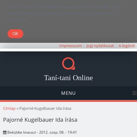
Kedves Olvasó! Weboldalunk böngészésével Ön elfogadja, hogy a
felhasználói élmény javítása céljából cookie-kat használunk.
Köszönjük!
Impresszum
Jogi nyilatkozat
A logóról
Taní-tani Online
MENU
Jelenlegi hely
Címlap
» Pajorné Kugelbauer Ida írása
Pajorné Kugelbauer Ida írása
Beküldte
knauszi
- 2012. szep. 08. - 19:41