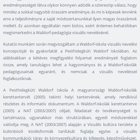
eredményességet látva olykor könnyen adódik a sztereotip válasz, hogy
mindez a sokkal nagyobb óraszám eredménye, és mi is képesek lennénk
erre a teljesítményre a saját módszertanunkkal ilyen magas óraszámok
mellett. Ez azonban egyáltalán nem biztos, ezért érdemes behatóbban
megismerkedni a Waldorf-pedagógia vizuális nevelésével.
Kutatói munkám során megvizsgáltam a Waldorf-iskola vizuális nevelési
koncepcióját és gyakorlatát a Pesthidegkúti Waldorf Iskolában. Az
alábbiakban a kétéves megfigyelési folyamat eredményeit foglalom
össze, amely tanulságos lehet a hagyományos és a Waldorf-iskolák
pedagógusainak egyaránt, és nemcsak a vizuális neveléssel
foglalkozóknak.
A Pesthidegkúti Waldorf Iskola A magyarországi Waldorf-iskolák
kerettantervét (2005) tekinti helyi tantervének, amely rendkívül
részletes és informatív dokumentum. A Waldorf-iskolák kerettanterve
(2005) a NAT (2003/2007) céljait, feladatait és tevékenységeit is
tartalmazza, ugyanakkor más struktúrában, egyedi módszerekkel
valósítja meg. A NAT (2003/2007) alapján a Vizuális kultúra területe a
különböző közlésformák tanítását foglalja egybe: a vizuális
kommunikáció; tárgy és környezetkultúra és kifejezés, képzőművészet.