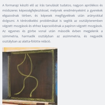
A formarajz készíti elő az írás tanulását tudatos, nagyon aprólékos és
módszeres képességfejlesztéssel, melynek eredményeként a gyerekek
eligazodnak térben, és képesek megfigyelések után arányokkal
dolgozni. A térérzékelési problémákat is segítik az osztályteremben
végzett mozgások és ehhez kapcsolódnak a papíron végzett mozgások.
Az egyenes és görbe vonal után második évben megjelenik a
szimmetria, harmadik osztályban az aszimmetria, és negyedik
osztályban az alatta-fölötte reláció.