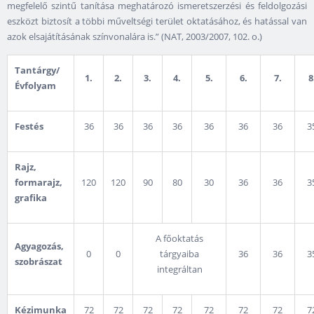
megfelelő szintű tanítása meghatározó ismeretszerzési és feldolgozási
eszközt biztosít a többi műveltségi terület oktatásához, és hatással van
azok elsajátításának színvonalára is.” (NAT, 2003/2007, 102. o.)
Tantárgy/
1.
2.
3.
4.
5.
6.
7.
8
Évfolyam
Festés
36
36
36
36
36
36
36
3
Rajz,
formarajz,
120
120
90
80
30
36
36
3
grafika
A főoktatás
Agyagozás,
0
0
tárgyaiba
36
36
3
szobrászat
integráltan
Kézimunka
72
72
72
72
72
72
72
7