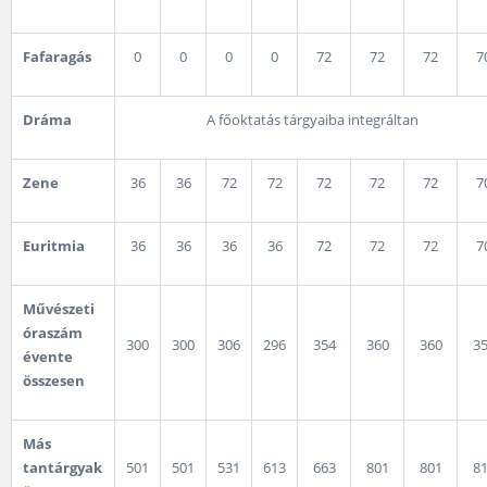
Fafaragás
0
0
0
0
72
72
72
7
Dráma
A főoktatás tárgyaiba integráltan
Zene
36
36
72
72
72
72
72
7
Euritmia
36
36
36
36
72
72
72
7
Művészeti
óraszám
300
300
306
296
354
360
360
3
évente
összesen
Más
tantárgyak
501
501
531
613
663
801
801
8