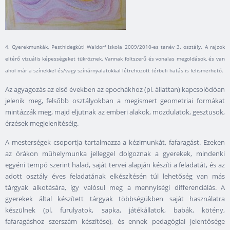
4. Gyerekmunkák, Pesthidegkúti Waldorf Iskola 2009/2010-es tanév 3. osztály. A rajzok
eltérő vizuális képességeket tükröznek. Vannak foltszerű és vonalas megoldások, és van
ahol már a színekkel és/vagy színárnyalatokkal létrehozott térbeli hatás is felismerhető.
Az agyagozás az első években az epochákhoz (pl. állattan) kapcsolódóan
jelenik meg, felsőbb osztályokban a megismert geometriai formákat
mintázzák meg, majd eljutnak az emberi alakok, mozdulatok, gesztusok,
érzések megjelenítéséig.
A mesterségek csoportja tartalmazza a kézimunkát, fafaragást. Ezeken
az órákon műhelymunka jelleggel dolgoznak a gyerekek, mindenki
egyéni tempó szerint halad, saját tervei alapján készíti a feladatát, és az
adott osztály éves feladatának elkészítésén túl lehetőség van más
tárgyak alkotására, így valósul meg a mennyiségi differenciálás. A
gyerekek által készített tárgyak többségükben saját használatra
készülnek (pl. furulyatok, sapka, játékállatok, babák, kötény,
fafaragáshoz szerszám készítése), és ennek pedagógiai jelentősége