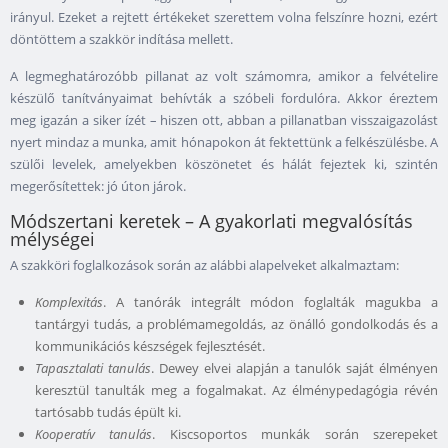
irányul. Ezeket a rejtett értékeket szerettem volna felszínre hozni, ezért
döntöttem a szakkör indítása mellett.
A legmeghatározóbb pillanat az volt számomra, amikor a felvételire
készülő tanítványaimat behívták a szóbeli fordulóra. Akkor éreztem
meg igazán a siker ízét – hiszen ott, abban a pillanatban visszaigazolást
nyert mindaz a munka, amit hónapokon át fektettünk a felkészülésbe. A
szülői levelek, amelyekben köszönetet és hálát fejeztek ki, szintén
megerősítettek: jó úton járok.
Módszertani keretek – A gyakorlati megvalósítás
mélységei
A szakköri foglalkozások során az alábbi alapelveket alkalmaztam:
Komplexitás
. A tanórák integrált módon foglalták magukba a
tantárgyi tudás, a problémamegoldás, az önálló gondolkodás és a
kommunikációs készségek fejlesztését.
Tapasztalati tanulás
. Dewey elvei alapján a tanulók saját élményen
keresztül tanulták meg a fogalmakat. Az élménypedagógia révén
tartósabb tudás épült ki.
Kooperatív tanulás
. Kiscsoportos munkák során szerepeket