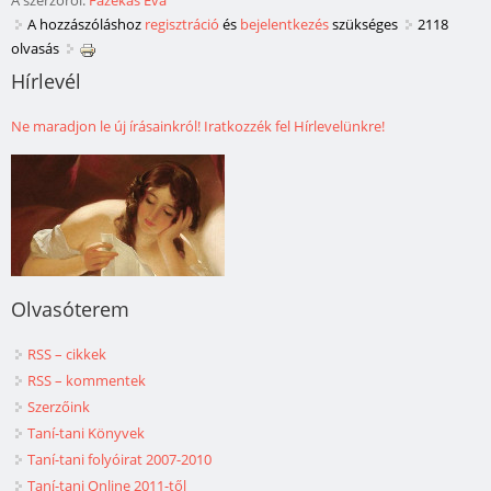
A szerzőről:
Fazekas Éva
A hozzászóláshoz
regisztráció
és
bejelentkezés
szükséges
2118
olvasás
Hírlevél
Ne maradjon le új írásainkról! Iratkozzék fel Hírlevelünkre!
Olvasóterem
RSS – cikkek
RSS – kommentek
Szerzőink
Taní-tani Könyvek
Taní-tani folyóirat 2007-2010
Taní-tani Online 2011-től