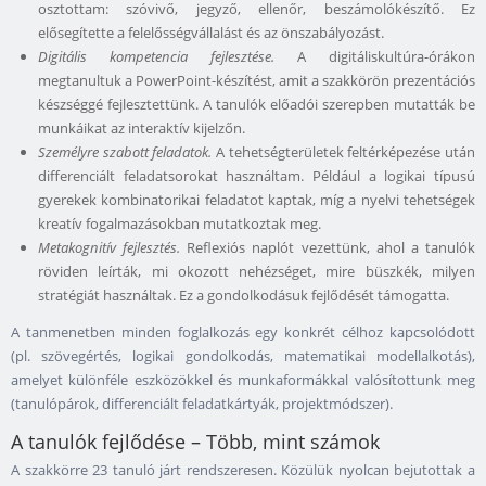
osztottam: szóvivő, jegyző, ellenőr, beszámolókészítő. Ez
elősegítette a felelősségvállalást és az önszabályozást.
Digitális kompetencia fejlesztése.
A digitáliskultúra-órákon
megtanultuk a PowerPoint-készítést, amit a szakkörön prezentációs
készséggé fejlesztettünk. A tanulók előadói szerepben mutatták be
munkáikat az interaktív kijelzőn.
Személyre szabott feladatok.
A tehetségterületek feltérképezése után
differenciált feladatsorokat használtam. Például a logikai típusú
gyerekek kombinatorikai feladatot kaptak, míg a nyelvi tehetségek
kreatív fogalmazásokban mutatkoztak meg.
Metakognitív fejlesztés.
Reflexiós naplót vezettünk, ahol a tanulók
röviden leírták, mi okozott nehézséget, mire büszkék, milyen
stratégiát használtak. Ez a gondolkodásuk fejlődését támogatta.
A tanmenetben minden foglalkozás egy konkrét célhoz kapcsolódott
(pl. szövegértés, logikai gondolkodás, matematikai modellalkotás),
amelyet különféle eszközökkel és munkaformákkal valósítottunk meg
(tanulópárok, differenciált feladatkártyák, projektmódszer).
A tanulók fejlődése – Több, mint számok
A szakkörre 23 tanuló járt rendszeresen. Közülük nyolcan bejutottak a