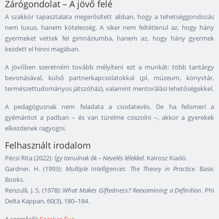
Zárógondolat – A jövő felé
A szakkör tapasztalata megerősített abban, hogy a tehetséggondozás
nem luxus, hanem kötelesség. A siker nem feltétlenül az, hogy hány
gyermeket vettek fel gimnáziumba, hanem az, hogy hány gyermek
kezdett el hinni magában.
A jövőben szeretném tovább mélyíteni ezt a munkát: több tantárgy
bevonásával, külső partnerkapcsolatokkal (pl. múzeum, könyvtár,
természettudományos játszóház), valamint mentorálási lehetőségekkel.
A pedagógusnak nem feladata a csodatevés. De ha felismeri a
gyémántot a padban – és van türelme csiszolni –, akkor a gyerekek
elkezdenek ragyogni.
Felhasznált irodalom
Pécsi Rita (2022):
Így tanulnak ők – Nevelés lélekkel.
Kairosz Kiadó.
Gardner, H. (1993):
Multiple Intelligences: The Theory in Practice
. Basic
Books.
Renzulli, J. S. (1978):
What Makes Giftedness? Reexamining a Definition
. Phi
Delta Kappan, 60(3), 180–184.