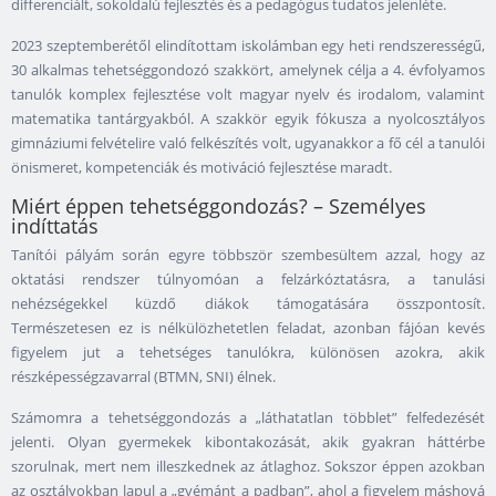
differenciált, sokoldalú fejlesztés és a pedagógus tudatos jelenléte.
2023 szeptemberétől elindítottam iskolámban egy heti rendszerességű,
30 alkalmas tehetséggondozó szakkört, amelynek célja a 4. évfolyamos
tanulók komplex fejlesztése volt magyar nyelv és irodalom, valamint
matematika tantárgyakból. A szakkör egyik fókusza a nyolcosztályos
gimnáziumi felvételire való felkészítés volt, ugyanakkor a fő cél a tanulói
önismeret, kompetenciák és motiváció fejlesztése maradt.
Miért éppen tehetséggondozás? – Személyes
indíttatás
Tanítói pályám során egyre többször szembesültem azzal, hogy az
oktatási rendszer túlnyomóan a felzárkóztatásra, a tanulási
nehézségekkel küzdő diákok támogatására összpontosít.
Természetesen ez is nélkülözhetetlen feladat, azonban fájóan kevés
figyelem jut a tehetséges tanulókra, különösen azokra, akik
részképességzavarral (BTMN, SNI) élnek.
Számomra a tehetséggondozás a „láthatatlan többlet” felfedezését
jelenti. Olyan gyermekek kibontakozását, akik gyakran háttérbe
szorulnak, mert nem illeszkednek az átlaghoz. Sokszor éppen azokban
az osztályokban lapul a „gyémánt a padban”, ahol a figyelem máshová