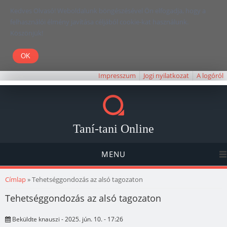
Kedves Olvasó! Weboldalunk böngészésével Ön elfogadja, hogy a
felhasználói élmény javítása céljából cookie-kat használunk.
Köszönjük!
Impresszum
Jogi nyilatkozat
A logóról
Taní-tani Online
MENU
Jelenlegi hely
Címlap
» Tehetséggondozás az alsó tagozaton
Tehetséggondozás az alsó tagozaton
Beküldte
knauszi
- 2025. jún. 10. - 17:26