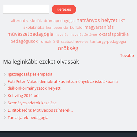
Keresés űrlap
Keresés
hátrányos helyzet
alternatív iskolák
drámapedagógia
IKT
magyartanítás
iskolakritika
külföld
kompetencia
művészetpedagógia
oktatáspolitika
nevelés
neveléstörténet
pedagógusok
romák
szabad nevelés
tantárgy-pedagógia
SNI
örökség
Tovább
Ma leginkább ezeket olvassák
Igazságosság és empátia
Fóti Péter: Valódi demokratikus intézmények az iskolákban a
diákönkormányzatok helyett
Két világ 2014-ből
Személyes adatok kezelése
L. Ritók Nóra: Motivációs színterek...
Társasjáték-pedagógia