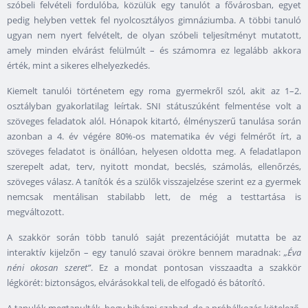
szóbeli felvételi fordulóba, közülük egy tanulót a fővárosban, egyet
pedig helyben vettek fel nyolcosztályos gimnáziumba. A többi tanuló
ugyan nem nyert felvételt, de olyan szóbeli teljesítményt mutatott,
amely minden elvárást felülmúlt – és számomra ez legalább akkora
érték, mint a sikeres elhelyezkedés.
Kiemelt tanulói történetem egy roma gyermekről szól, akit az 1–2.
osztályban gyakorlatilag leírtak. SNI státuszúként felmentése volt a
szöveges feladatok alól. Hónapok kitartó, élményszerű tanulása során
azonban a 4. év végére 80%-os matematika év végi felmérőt írt, a
szöveges feladatot is önállóan, helyesen oldotta meg. A feladatlapon
szerepelt adat, terv, nyitott mondat, becslés, számolás, ellenőrzés,
szöveges válasz. A tanítók és a szülők visszajelzése szerint ez a gyermek
nemcsak mentálisan stabilabb lett, de még a testtartása is
megváltozott.
A szakkör során több tanuló saját prezentációját mutatta be az
interaktív kijelzőn – egy tanuló szavai örökre bennem maradnak:
„Éva
néni okosan szeret”
. Ez a mondat pontosan visszaadta a szakkör
légkörét: biztonságos, elvárásokkal teli, de elfogadó és bátorító.