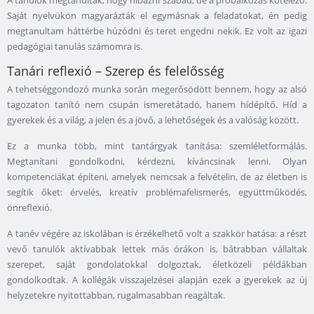
A tanulók megtanulták, hogy hibázni szabad, de a próbálkozás kötelező.
Saját nyelvükön magyarázták el egymásnak a feladatokat, én pedig
megtanultam háttérbe húzódni és teret engedni nekik. Ez volt az igazi
pedagógiai tanulás számomra is.
Tanári reflexió – Szerep és felelősség
A tehetséggondozó munka során megerősödött bennem, hogy az alsó
tagozaton tanító nem csupán ismeretátadó, hanem hídépítő. Híd a
gyerekek és a világ, a jelen és a jövő, a lehetőségek és a valóság között.
Ez a munka több, mint tantárgyak tanítása: szemléletformálás.
Megtanítani gondolkodni, kérdezni, kíváncsinak lenni. Olyan
kompetenciákat építeni, amelyek nemcsak a felvételin, de az életben is
segítik őket: érvelés, kreatív problémafelismerés, együttműködés,
önreflexió.
A tanév végére az iskolában is érzékelhető volt a szakkör hatása: a részt
vevő tanulók aktívabbak lettek más órákon is, bátrabban vállaltak
szerepet, saját gondolatokkal dolgoztak, életközeli példákban
gondolkodtak. A kollégák visszajelzései alapján ezek a gyerekek az új
helyzetekre nyitottabban, rugalmasabban reagáltak.