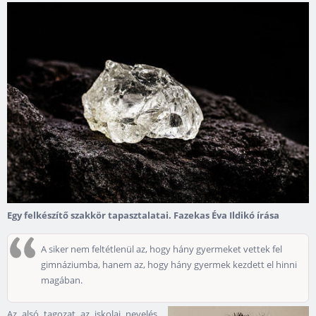
Egy felkészítő szakkör tapasztalatai. Fazekas Éva Ildikó írása
A siker nem feltétlenül az, hogy hány gyermeket vettek fel
gimnáziumba, hanem az, hogy hány gyermek kezdett el hinni
magában.
Az alsó tagozat az iskolai nevelés