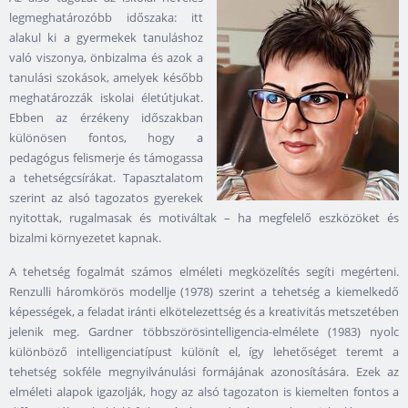
legmeghatározóbb időszaka: itt
alakul ki a gyermekek tanuláshoz
való viszonya, önbizalma és azok a
tanulási szokások, amelyek később
meghatározzák iskolai életútjukat.
Ebben az érzékeny időszakban
különösen fontos, hogy a
pedagógus felismerje és támogassa
a tehetségcsírákat. Tapasztalatom
szerint az alsó tagozatos gyerekek
nyitottak, rugalmasak és motiváltak – ha megfelelő eszközöket és
bizalmi környezetet kapnak.
A tehetség fogalmát számos elméleti megközelítés segíti megérteni.
Renzulli háromkörös modellje (1978) szerint a tehetség a kiemelkedő
képességek, a feladat iránti elkötelezettség és a kreativitás metszetében
jelenik meg. Gardner többszörösintelligencia-elmélete (1983) nyolc
különböző intelligenciatípust különít el, így lehetőséget teremt a
tehetség sokféle megnyilvánulási formájának azonosítására. Ezek az
elméleti alapok igazolják, hogy az alsó tagozaton is kiemelten fontos a