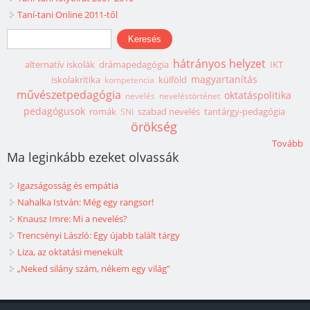
Taní-tani Online 2011-től
Keresés űrlap
Keresés
hátrányos helyzet
alternatív iskolák
drámapedagógia
IKT
magyartanítás
iskolakritika
külföld
kompetencia
művészetpedagógia
oktatáspolitika
nevelés
neveléstörténet
pedagógusok
romák
szabad nevelés
tantárgy-pedagógia
SNI
örökség
Tovább
Ma leginkább ezeket olvassák
Igazságosság és empátia
Nahalka István: Még egy rangsor!
Knausz Imre: Mi a nevelés?
Trencsényi László: Egy újabb talált tárgy
Liza, az oktatási menekült
„Neked silány szám, nékem egy világ”