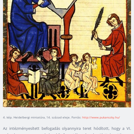
4. kép. Heidelbergi miniatúra, 14. század eleje. Forrás:
http://www.pukanszky.hu/
Az intézményesített befogadás olyannyira teret hódított, hogy a VI.