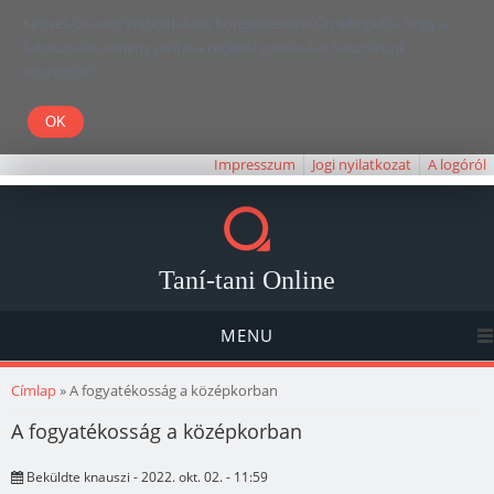
Kedves Olvasó! Weboldalunk böngészésével Ön elfogadja, hogy a
felhasználói élmény javítása céljából cookie-kat használunk.
Köszönjük!
Impresszum
Jogi nyilatkozat
A logóról
Taní-tani Online
MENU
Jelenlegi hely
Címlap
» A fogyatékosság a középkorban
A fogyatékosság a középkorban
Beküldte
knauszi
- 2022. okt. 02. - 11:59