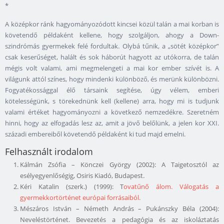
*
A középkor ránk hagyományozódott kincsei közül talán a mai korban is
követendő példaként kellene, hogy szolgáljon, ahogy a Down-
szindrómás gyermekek felé fordultak. Olybá tűnik, a „sötét középkor”
csak keserűséget, halált és sok háborút hagyott az utókorra, de talán
mégis volt valami, ami megmelengeti a mai kor ember szívét is. A
világunk attól színes, hogy mindenki különböző, és merünk különbözni.
Fogyatékossággal élő társaink segítése, úgy vélem, emberi
kötelességünk, s törekednünk kell (kellene) arra, hogy mi is tudjunk
valami értéket hagyományozni a következő nemzedékre. Szeretném
hinni, hogy az elfogadás lesz az, amit a jövő belőlünk, a jelen kor XXI.
századi embereiből követendő példaként ki tud majd emelni.
Felhasznált irodalom
Kálmán Zsófia – Könczei György (2002): A Taigetosztól az
esélyegyenlőségig, Osiris Kiadó, Budapest.
Kéri Katalin (szerk.) (1999): T
ovatűnő álom. Válogatás a
gyermekkortörténet európai forrásaiból.
Mészáros István – Németh András – Pukánszky Béla (2004):
Neveléstörténet. Bevezetés a pedagógia és az iskoláztatás