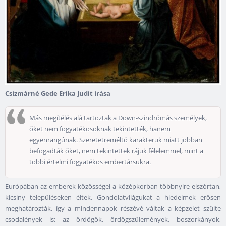
Csizmárné Gede Erika Judit írása
Más megítélés alá tartoztak a Down-szindrómás személyek,
őket nem fogyatékosoknak tekintették, hanem
egyenrangúnak. Szeretetreméltó karakterük miatt jobban
befogadták őket, nem tekintettek rájuk félelemmel, mint a
többi értelmi fogyatékos embertársukra.
Európában az emberek közösségei a középkorban többnyire elszórtan,
kicsiny településeken éltek. Gondolatvilágukat a hiedelmek erősen
meghatározták, így a mindennapok részévé váltak a képzelet szülte
csodalények is: az ördögök, ördögszülemények, boszorkányok,