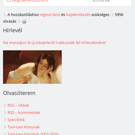
blog-08-09-2023.xml
955.93 KB
A hozzászóláshoz
regisztráció
és
bejelentkezés
szükséges
5956
olvasás
Hírlevél
Ne maradjon le új írásainkról! Iratkozzék fel Hírlevelünkre!
Olvasóterem
RSS – cikkek
RSS – kommentek
Szerzőink
Taní-tani Könyvek
Taní-tani folyóirat 2007-2010