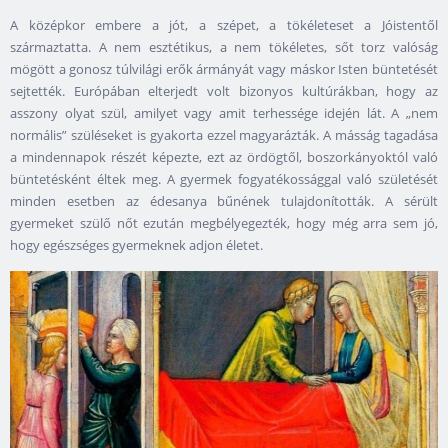
A középkor embere a jót, a szépet, a tökéleteset a Jóistentől
származtatta. A nem esztétikus, a nem tökéletes, sőt torz valóság
mögött a gonosz túlvilági erők ármányát vagy máskor Isten büntetését
sejtették. Európában elterjedt volt bizonyos kultúrákban, hogy az
asszony olyat szül, amilyet vagy amit terhessége idején lát. A „nem
normális” szüléseket is gyakorta ezzel magyarázták. A másság tagadása
a mindennapok részét képezte, ezt az ördögtől, boszorkányoktól való
büntetésként éltek meg. A gyermek fogyatékossággal való születését
minden esetben az édesanya bűnének tulajdonították. A sérült
gyermeket szülő nőt ezután megbélyegezték, hogy még arra sem jó,
hogy egészséges gyermeknek adjon életet.