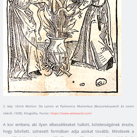
2. kép. Ulrich Molitor: De Lamiis et Pythonicis Mulieribus (Boszorkányokról és isteni
nőkről, 1508). Xilográfia. Forrás:
https://www.wikiwand.com/
A kor embere, aki ilyen elbeszéléseket hallott, kötelességének érezte,
hogy bővített, színezett formában adja azokat tovább. Mindezek a