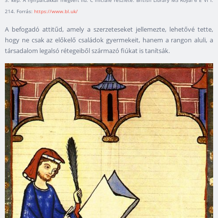
3. kép. A nyírpálcákkal megvert fiú. C iniciálé részlete. British Library MS Royal 6 E VI f.
214. Forrás:
https://www.bl.uk/
A befogadó attitűd, amely a szerzeteseket jellemezte, lehetővé tette,
hogy ne csak az előkelő családok gyermekeit, hanem a rangon aluli, a
társadalom legalsó rétegeiből származó fiúkat is tanítsák.