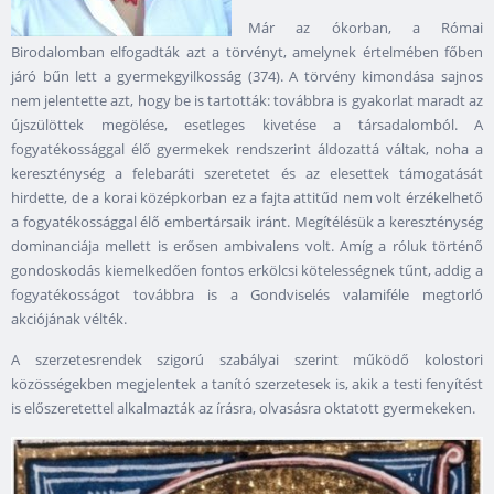
Már az ókorban, a Római
Birodalomban elfogadták azt a törvényt, amelynek értelmében főben
járó bűn lett a gyermekgyilkosság (374). A törvény kimondása sajnos
nem jelentette azt, hogy be is tartották: továbbra is gyakorlat maradt az
újszülöttek megölése, esetleges kivetése a társadalomból. A
fogyatékossággal élő gyermekek rendszerint áldozattá váltak, noha a
kereszténység a felebaráti szeretetet és az elesettek támogatását
hirdette, de a korai középkorban ez a fajta attitűd nem volt érzékelhető
a fogyatékossággal élő embertársaik iránt. Megítélésük a kereszténység
dominanciája mellett is erősen ambivalens volt. Amíg a róluk történő
gondoskodás kiemelkedően fontos erkölcsi kötelességnek tűnt, addig a
fogyatékosságot továbbra is a Gondviselés valamiféle megtorló
akciójának vélték.
A szerzetesrendek szigorú szabályai szerint működő kolostori
közösségekben megjelentek a tanító szerzetesek is, akik a testi fenyítést
is előszeretettel alkalmazták az írásra, olvasásra oktatott gyermekeken.