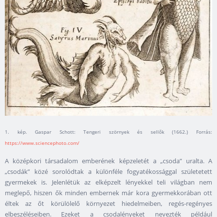
1. kép. Gaspar Schott: Tengeri szörnyek és sellők (1662.) Forrás:
https://www.sciencephoto.com/
A középkori társadalom emberének képzeletét a „csoda” uralta. A
„csodák” közé sorolódtak a különféle fogyatékossággal születetett
gyermekek is. Jelenlétük az elképzelt lényekkel teli világban nem
meglepő, hiszen ők minden embernek már kora gyermekkorában ott
éltek az őt körülölelő környezet hiedelmeiben, regés-regényes
elbeszéléseiben. Ezeket a csodalényeket nevezték például