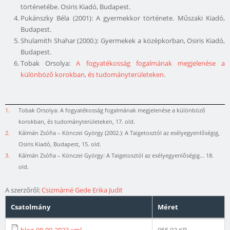
történetébe. Osiris Kiadó, Budapest.
Pukánszky Béla (2001): A gyermekkor története. Műszaki Kiadó,
Budapest.
Shulamith Shahar (2000.): Gyermekek a középkorban, Osiris Kiadó,
Budapest.
Tobak Orsolya:
A fogyatékosság fogalmának megjelenése a
különböző korokban, és tudományterületeken.
1.
Tobak Orsolya: A fogyatékosság fogalmának megjelenése a különböző
korokban, és tudományterületeken, 17. old.
2.
Kálmán Zsófia – Könczei György (2002.): A Taigetosztól az esélyegyenlőségig,
Osiris Kiadó, Budapest, 15. old.
3.
Kálmán Zsófia – Könczei György: A Taigetosztól az esélyegyenlőségig... 18.
old.
A szerzőről:
Csizmárné Gede Erika Judit
Csatolmány
Méret