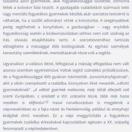
századra azon gyermekek, akik fogyatékossággal születtek, otthonra
leltek a kolostor falai között. A gazdagabb családokból származó testi
vagy mentális fogyatékos gyermekek később akár szerzetes testvérré is
válhattak, ha a szülők adományt vittek a kolostorba. A szegényebbek
pedig segíthettek a konyhában, a gazdaságban – vagy enyhébb
fogyatékosság esetén a kódexmásolásban (ehhez nem volt szükség az
írás, olvasás elsajátítására sem). A szerzetesrendhez tartozás
elősegítette a mássággal élők boldogulását. Az egyházi személyek
keresztény szemléletének, mentalitásának része volt a segítés.
Ugyanakkor a vallásos léttel, felfogással a másság elfogadása nem vált
azonos ütemben egyértelművé. Voltak segítő szándékú próbálkozások,
de a fogyatékossággal élőt gyakran tekintették „boszorkányfajzatnak”,
akit a sátán csempészett a családba, köznyelven őket nevezték „váltott
gyermekeknek”. „
A váltott gyermek motívuma, mely tehát elterjedt volt
szerte Európában, s eredetét a VIII. századra teszik, több más hazai
2
mesében is előfordul.”
Hazai vonatkozásban is megjelenik a
népmeséinkben ez a fajta nézet és hiedelemvilág, például
Az aranyhajú
királyfiak
című mesében. Ez a népi meggyőződés a fogyatékos
gyermekek családba érkezésével kapcsolatban egészen a XX. századig
fennmaradt a néphiedelemben.