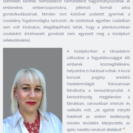
szemléleti keretek nemzedékről nemzedékre hagyományozódtak át
emberekre, embercsoportokra, jellemző formát adva
gondolkodásuknak. Minden torz külsővel született gyermek a
csodalény fogalomvilágba tartozott, de születésük egyetlen családban
sem volt kívánatos. Megállapítható tehát, hogy a jelenkorunkban
csodaként értelmezett gondolat nem egyezett meg a középkori
vélekedésekkel.
A középkorban a társadalom
változásai a fogyatékossággal élő
emberek közmegítélésére,
helyzetére is hatással voltak. A korai
korszak pogány eredetű
hiedelemvilágát fokozatosan
felváltotta a kereszténytudat. A
kereszténység megjelenése a
falvakban, városokban intenzív és
radikális volt.
„Az egyház irányító
hatalmát az emberi tevékenység
minden területére kiterjesztette, az
1
egész nevelési rendszer átalakult.”