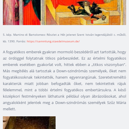
5. kép. Martino di Bartolomeo: Részlet a Hét jelenet Szent István legendájából c. műből,
kb. 1390. Forrás:
https://sammlung.staedelmuseum.de/
A fogyatékos emberek gyakran mormoló beszédéről azt tartották, hogy
az ördöggel folytatnak titkos párbeszédet. Ez az értelmi fogyatékos
emberek esetében gyakorlat volt, hittek ebben a „titkos viszonyban”.
Más megítélés alá tartoztak a Down-szindrómás személyek, őket nem
fogyatékosoknak tekintették, hanem egyenrangúnak. Szeretetreméltó
karakterük miatt jobban befogadták őket, nem tekintettek rájuk
félelemmel, mint a többi értelmi fogyatékos embertársukra. A késő
középkori festményeken láthatunk például olyan ábrázolásokat, ahol
angyalokként jelentek meg a Down-szindrómás személyek Szűz Mária
mellett.