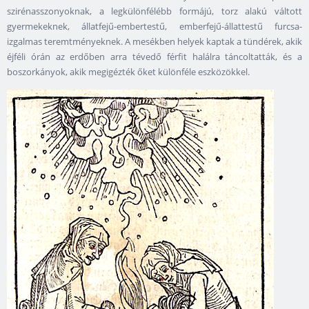
szirénasszonyoknak, a legkülönfélébb formájú, torz alakú váltott
gyermekeknek, állatfejű-embertestű, emberfejű-állattestű furcsa-
izgalmas teremtményeknek. A mesékben helyek kaptak a tündérek, akik
éjféli órán az erdőben arra tévedő férfit halálra táncoltatták, és a
boszorkányok, akik megigézték őket különféle eszközökkel.