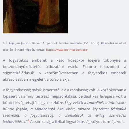
6-7. kép. Jan Joest of Kalkar: A Gyermek Krisztus imádata (1515 körül). Részletek az oldal
tetején látható képből. Forrás:
https://www.metmuseum.org/
A fogyatékos emberek a késő középkor idejére többnyire a
boszorkányüldöztetés áldozatául estek. Ekkorra fokozódott a
stigmatizálódásuk. A képzőművészetben a fogyatékos emberek
ábrázolásában megjelent a torzó alakja.
A fogyatékosság másik ismertető jele a csonkaság volt. A középkorban a
lopásért valamely testrész megcsonkítása, például kéz levágása volt a
büntetésvégrehajtás egyik eszköze. Úgy vélték a
„pokolbéli, a bűnösökre
bűnük folytán, a Mindenható által kirótt, minden képzeletet felülmúló
szenvedés, a fogyatékosság, a csonkítások az evilági szenvedés
3
leképeződései.”
A csonkaság a fizikai fogyatékosság súlyos formája volt.