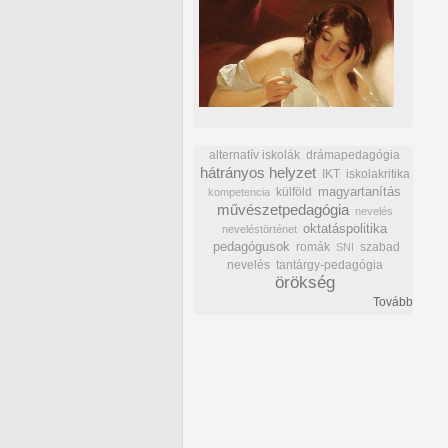
alternatív iskolák
drámapedagógia
hátrányos helyzet
IKT
iskolakritika
külföld
magyartanítás
kompetencia
művészetpedagógia
nevelés
oktatáspolitika
neveléstörténet
pedagógusok
romák
szabad
SNI
nevelés
tantárgy-pedagógia
örökség
Tovább