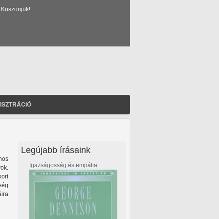
 Köszönjük!
ISZTRÁCIÓ
Legújabb írásaink
nos
Igazságosság és empátia
ok.
ori
ség
áira