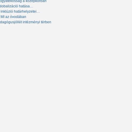
fogyatékosság a középkorban
globalizáció hatása…
 inklúzió határhelyzetei…
 MI az óvodában
dagógusjóllét intézményi térben