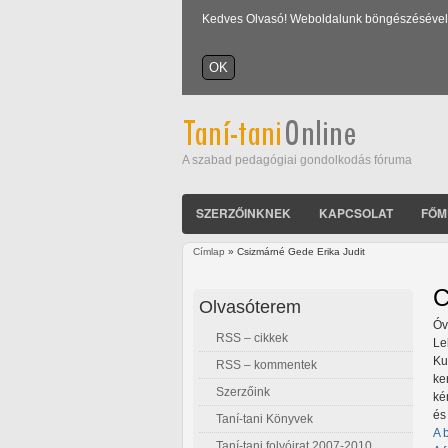
Kedves Olvasó! Weboldalunk böngészésével Ön
A szabad pedagógiai gondolkodás fóruma
SZERZŐINKNEK
KAPCSOLAT
FŐM
Címlap
» Csizmárné Gede Erika Judit
Jelenlegi hely
C
Olvasóterem
Óv
RSS – cikkek
Le
Ku
RSS – kommentek
ke
Szerzőink
ké
és
Taní-tani Könyvek
A 
Taní-tani folyóirat 2007-2010