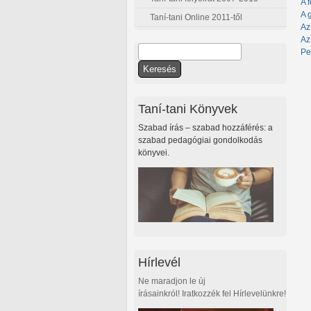
A 
A 
Taní-tani Online 2011-től
Az
Az
Keresés
Pe
Keresés űrlap
Taní-tani Könyvek
Szabad írás – szabad hozzáférés: a
szabad pedagógiai gondolkodás
könyvei.
Hírlevél
Ne maradjon le új
írásainkról! Iratkozzék fel Hírlevelünkre!