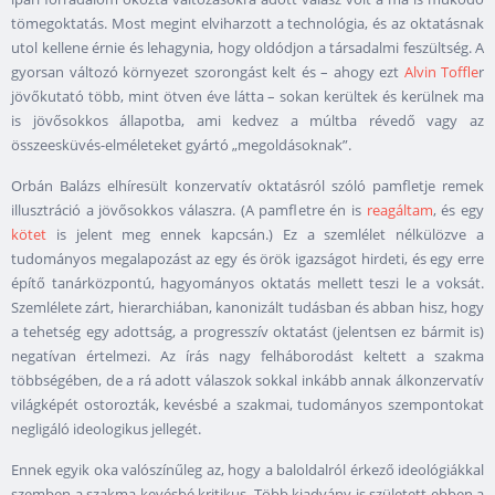
tömegoktatás. Most megint elviharzott a technológia, és az oktatásnak
utol kellene érnie és lehagynia, hogy oldódjon a társadalmi feszültség. A
gyorsan változó környezet szorongást kelt és – ahogy ezt
Alvin Toffle
r
jövőkutató több, mint ötven éve látta – sokan kerültek és kerülnek ma
is jövősokkos állapotba, ami kedvez a múltba révedő vagy az
összeesküvés-elméleteket gyártó „megoldásoknak”.
Orbán Balázs elhíresült konzervatív oktatásról szóló pamfletje remek
illusztráció a jövősokkos válaszra. (A pamfletre én is
reagáltam
, és egy
kötet
is jelent meg ennek kapcsán.) Ez a szemlélet nélkülözve a
tudományos megalapozást az egy és örök igazságot hirdeti, és egy erre
építő tanárközpontú, hagyományos oktatás mellett teszi le a voksát.
Szemlélete zárt, hierarchiában, kanonizált tudásban és abban hisz, hogy
a tehetség egy adottság, a progresszív oktatást (jelentsen ez bármit is)
negatívan értelmezi. Az írás nagy felháborodást keltett a szakma
többségében, de a rá adott válaszok sokkal inkább annak álkonzervatív
világképét ostorozták, kevésbé a szakmai, tudományos szempontokat
negligáló ideologikus jellegét.
Ennek egyik oka valószínűleg az, hogy a baloldalról érkező ideológiákkal
szemben a szakma kevésbé kritikus. Több kiadvány is született ebben a