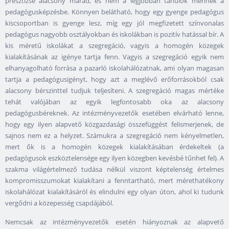
presztízse alacsony marad, és nem a legjobban tanulók mennek a
pedagógusképzésbe. Könnyen belátható, hogy egy gyenge pedagógus
kiscsoportban is gyenge lesz, míg egy jól megfizetett színvonalas
pedagógus nagyobb osztályokban és iskolákban is pozitív hatással bír. A
kis méretű iskolákat a szegregáció, vagyis a homogén közegek
kialakításának az igénye tartja fenn. Vagyis a szegregáció egyik nem
elhanyagolható forrása a pazarló iskolahálózatnak, ami olyan magasan
tartja a pedagógusigényt, hogy azt a meglévő erőforrásokból csak
alacsony bérszinttel tudjuk teljesíteni. A szegregáció magas mértéke
tehát valójában az egyik legfontosabb oka az alacsony
pedagógusbéreknek. Az intézményvezetők esetében elvárható lenne,
hogy egy ilyen alapvető közgazdasági összefüggést felismerjenek, de
sajnos nem ez a helyzet. Számukra a szegregáció nem kényelmetlen,
mert ők is a homogén közegek kialakításában érdekeltek (a
pedagógusok eszköztelensége egy ilyen közegben kevésbé tűnhet fel). A
szakma világértelmező tudása nélkül viszont képtelenség értelmes
kompromisszumokat kialakítani a fenntartható, mert mérethatékony
iskolahálózat kialakításáról és elindulni egy olyan úton, ahol ki tudunk
vergődni a közepesség csapdájából.
Nemcsak az intézményvezetők esetén hiányoznak az alapvető