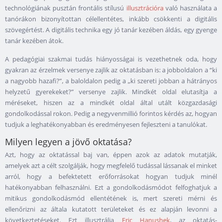
technológiának pusztán frontális stílusú
illusztrációra
való használata a
tanórákon bizonyítottan célellentétes, inkább csökkenti a digitális
szövegértést. A digitális technika egy jó tanár kezében áldás, egy gyenge
tanár kezében átok.
A pedagógiai szakmai tudás hiányosságai is vezethetnek oda, hogy
gyakran az érzelmek versenye zajlik az oktatásban is: a jobboldalon a “ki
a nagyobb hazafi?”, a baloldalon pedig a „ki szereti jobban a hátrányos
helyzetű gyerekeket?” versenye zajlik. Mindkét oldal elutasítja a
méréseket, hiszen az a mindkét oldal által utált közgazdasági
gondolkodással rokon. Pedig a negyvenmillió forintos kérdés az, hogyan
tudjuk a leghatékonyabban és eredményesen fejleszteni a tanulókat.
Milyen legyen a jövő oktatása?
Azt, hogy az oktatással baj van, éppen azok az adatok mutatják,
amelyek azt a célt szolgálják, hogy megfelelő tudással lássanak el minket
arról, hogy a befektetett erőforrásokat hogyan tudjuk minél
hatékonyabban felhasználni. Ezt a gondolkodásmódot felfoghatjuk a
mitikus gondolkodásmód ellentétének is, mert szereti mérni és
ellenőrizni az általa kutatott területeket és ez alapján levonni a
következtetéseket. Ezt illusztrálja
Eric Hanushek
, az oktatás-