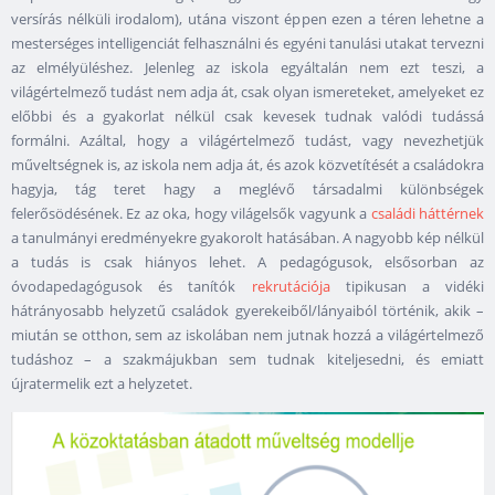
versírás nélküli irodalom), utána viszont éppen ezen a téren lehetne a
mesterséges intelligenciát felhasználni és egyéni tanulási utakat tervezni
az elmélyüléshez. Jelenleg az iskola egyáltalán nem ezt teszi, a
világértelmező tudást nem adja át, csak olyan ismereteket, amelyeket ez
előbbi és a gyakorlat nélkül csak kevesek tudnak valódi tudássá
formálni. Azáltal, hogy a világértelmező tudást, vagy nevezhetjük
műveltségnek is, az iskola nem adja át, és azok közvetítését a családokra
hagyja, tág teret hagy a meglévő társadalmi különbségek
felerősödésének. Ez az oka, hogy világelsők vagyunk a
családi háttérnek
a tanulmányi eredményekre gyakorolt hatásában. A nagyobb kép nélkül
a tudás is csak hiányos lehet. A pedagógusok, elsősorban az
óvodapedagógusok és tanítók
rekrutációja
tipikusan a vidéki
hátrányosabb helyzetű családok gyerekeiből/lányaiból történik, akik –
miután se otthon, sem az iskolában nem jutnak hozzá a világértelmező
tudáshoz – a szakmájukban sem tudnak kiteljesedni, és emiatt
újratermelik ezt a helyzetet.