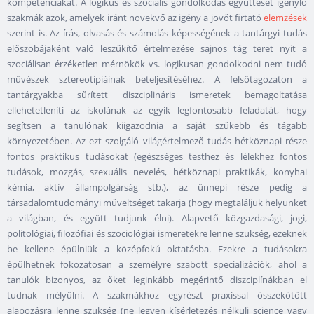
kompetenciákat. A logikus és szociális gondolkodás együttesét igénylő
szakmák azok, amelyek iránt növekvő az igény a jövőt firtató
elemzések
szerint is. Az írás, olvasás és számolás képességének a tantárgyi tudás
előszobájaként való leszűkítő értelmezése sajnos tág teret nyit a
szociálisan érzéketlen mérnökök vs. logikusan gondolkodni nem tudó
művészek sztereotípiáinak beteljesítéséhez. A felsőtagozaton a
tantárgyakba sűrített diszciplináris ismeretek bemagoltatása
ellehetetleníti az iskolának az egyik legfontosabb feladatát, hogy
segítsen a tanulónak kiigazodnia a saját szűkebb és tágabb
környezetében. Az ezt szolgáló világértelmező tudás hétköznapi része
fontos praktikus tudásokat (egészséges testhez és lélekhez fontos
tudások, mozgás, szexuális nevelés, hétköznapi praktikák, konyhai
kémia, aktív állampolgárság stb.), az ünnepi része pedig a
társadalomtudományi műveltséget takarja (hogy megtaláljuk helyünket
a világban, és együtt tudjunk élni). Alapvető közgazdasági, jogi,
politológiai, filozófiai és szociológiai ismeretekre lenne szükség, ezeknek
be kellene épülniük a középfokú oktatásba. Ezekre a tudásokra
épülhetnek fokozatosan a személyre szabott specializációk, ahol a
tanulók bizonyos, az őket leginkább megérintő diszciplínákban el
tudnak mélyülni. A szakmákhoz egyrészt praxissal összekötött
alapozásra lenne szükség (ne legyen kísérletezés nélküli science vagy