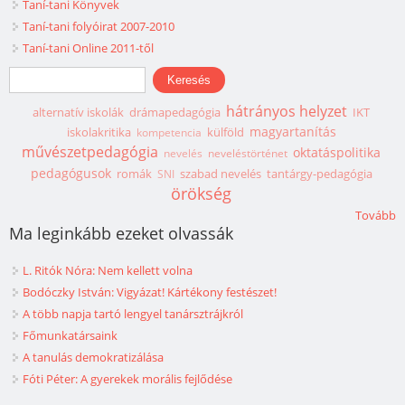
Taní-tani Könyvek
Taní-tani folyóirat 2007-2010
Taní-tani Online 2011-től
Keresés űrlap
Keresés
hátrányos helyzet
alternatív iskolák
drámapedagógia
IKT
magyartanítás
iskolakritika
külföld
kompetencia
művészetpedagógia
oktatáspolitika
nevelés
neveléstörténet
pedagógusok
romák
szabad nevelés
tantárgy-pedagógia
SNI
örökség
Tovább
Ma leginkább ezeket olvassák
L. Ritók Nóra: Nem kellett volna
Bodóczky István: Vigyázat! Kártékony festészet!
A több napja tartó lengyel tanársztrájkról
Főmunkatársaink
A tanulás demokratizálása
Fóti Péter: A gyerekek morális fejlődése