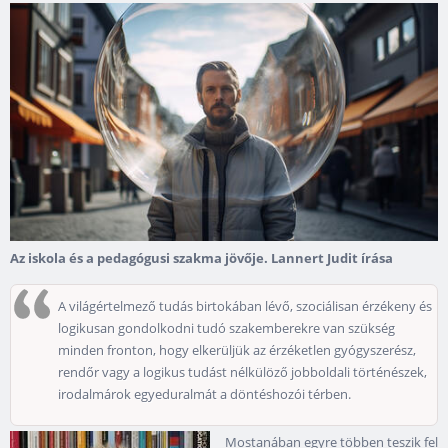
Az iskola és a pedagógusi szakma jövője. Lannert Judit írása
A világértelmező tudás birtokában lévő, szociálisan érzékeny és
logikusan gondolkodni tudó szakemberekre van szükség
minden fronton, hogy elkerüljük az érzéketlen gyógyszerész,
rendőr vagy a logikus tudást nélkülöző jobboldali történészek,
irodalmárok egyeduralmát a döntéshozói térben.
Mostanában egyre többen teszik fel