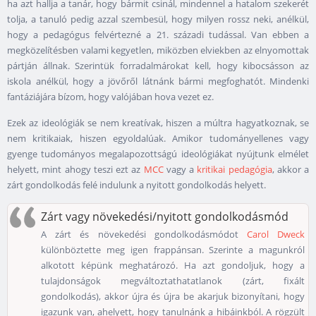
ha azt hallja a tanár, hogy bármit csinál, mindennel a hatalom szekerét
tolja, a tanuló pedig azzal szembesül, hogy milyen rossz neki, anélkül,
hogy a pedagógus felvértezné a 21. századi tudással. Van ebben a
megközelítésben valami kegyetlen, miközben elviekben az elnyomottak
pártján állnak. Szerintük forradalmárokat kell, hogy kibocsásson az
iskola anélkül, hogy a jövőről látnánk bármi megfoghatót. Mindenki
fantáziájára bízom, hogy valójában hova vezet ez.
Ezek az ideológiák se nem kreatívak, hiszen a múltra hagyatkoznak, se
nem kritikaiak, hiszen egyoldalúak. Amikor tudományellenes vagy
gyenge tudományos megalapozottságú ideológiákat nyújtunk elmélet
helyett, mint ahogy teszi ezt az
MCC
vagy a
kritikai pedagógia
, akkor a
zárt gondolkodás felé indulunk a nyitott gondolkodás helyett.
Zárt vagy növekedési/nyitott gondolkodásmód
A zárt és növekedési gondolkodásmódot
Carol Dweck
különböztette meg igen frappánsan. Szerinte a magunkról
alkotott képünk meghatározó. Ha azt gondoljuk, hogy a
tulajdonságok megváltoztathatatlanok (zárt, fixált
gondolkodás), akkor újra és újra be akarjuk bizonyítani, hogy
igazunk van, ahelyett, hogy tanulnánk a hibáinkból. A rögzült