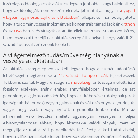
kizárólagos ideológia csak zsákutca, legyen jobboldali vagy baloldali. Az,
hogy az ideológiák nem veszélytelenek, jól mutatja, hogy a „
nyugati
világban agymosás zajlik az oktatásban
” elképzelés már odáig jutott,
hogy a tudományosság intézményeit koncentrált támadások érik
itthon
és az
USA
-ban is és virágzik az antiintellektualizmus. Különösen káros,
ha mítoszokkal terheljük az oktatás szereplőit, ahelyett, hogy valódi, 21.
századi tudással vérteznénk fel őket.
A világértelmező tudás/műveltség hiányának a
veszélye az oktatásban
Az oktatás szerepe éppen az kell, legyen, hogy a humán adaptáció
lehetőségét megteremtse a
21. századi kompetenciák
fejlesztésével.
Többen is szóltak Magyarországon a
műveltség
fontossága mellett. Ez a
fogalom érzékeny, ahány ember, annyiféleképpen értelmezi, de azt
gondolom, a legfontosabb kérdés, hogy ezt kőbe vésett dolognak (örök
igazságnak, kánonnak) vagy rugalmasnak és változékonynak gondoljuk,
vagyis hogy zártan vagy nyitottan gondolkodunk-e róla. Ma az
álhíreknek való bedőlés mellett ugyanolyan veszélyes a teljes
elbizonytalanodás abban, hogy léteznek-e valódi tények, mert ez
megnyitja az utat a zárt gondolkodás felé. Pedig el kell tudni viselni,
hogy a világ nem fekete-fehér, hogy sokféle ember és nézet létezik. A