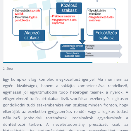
2. ábra
Egy komplex világ komplex megközelítést igényel. Ma már nem az
egyéni kiválóságok, hanem a sokfajta kompetenciával rendelkező,
egymással jól együttműködni tudó heterogén teamek a nyerők. A
világértelmező tudás birtokában lévő, szociálisan érzékeny és logikusan
gondolkodni tudó szakemberekre van szükség minden fronton, hogy
elkerüljük az érzéketlen gyógyszerész, rendőr vagy a logikus tudást
nélkülöző jobboldali történészek, irodalmárok egyeduralmát a
döntéshozói térben. A neveléstudomány presztízsét csak az
biztosíthatja, ha tudományként és nem mozgalomként vagy