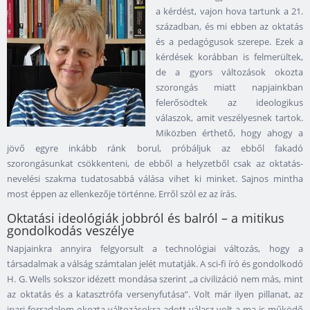
a kérdést, vajon hova tartunk a 21.
században, és mi ebben az oktatás
és a pedagógusok szerepe. Ezek a
kérdések korábban is felmerültek,
de a gyors változások okozta
szorongás miatt napjainkban
felerősödtek az ideologikus
válaszok, amit veszélyesnek tartok.
Miközben érthető, hogy ahogy a
jövő egyre inkább ránk borul, próbáljuk az ebből fakadó
szorongásunkat csökkenteni, de ebből a helyzetből csak az oktatás-
nevelési szakma tudatosabbá válása vihet ki minket. Sajnos mintha
most éppen az ellenkezője történne. Erről szól ez az írás.
Oktatási ideológiák jobbról és balról – a mitikus
gondolkodás veszélye
Napjainkra annyira felgyorsult a technológiai változás, hogy a
társadalmak a válság számtalan jelét mutatják. A sci-fi író és gondolkodó
H. G. Wells sokszor idézett mondása szerint „a civilizáció nem más, mint
az oktatás és a katasztrófa versenyfutása”. Volt már ilyen pillanat, az
ipari forradalom okozta változásokra adott válasz volt a ma is működő