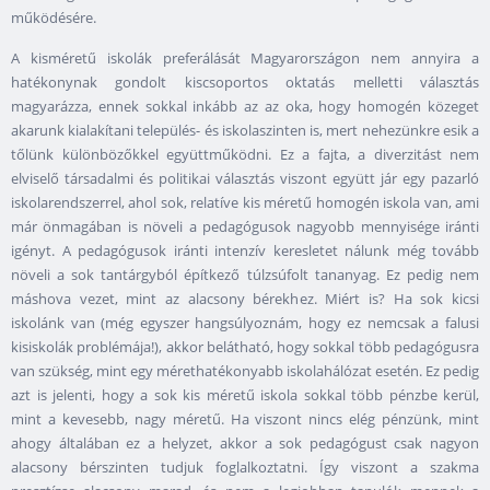
működésére.
A kisméretű iskolák preferálását Magyarországon nem annyira a
hatékonynak gondolt kiscsoportos oktatás melletti választás
magyarázza, ennek sokkal inkább az az oka, hogy homogén közeget
akarunk kialakítani település- és iskolaszinten is, mert nehezünkre esik a
tőlünk különbözőkkel együttműködni. Ez a fajta, a diverzitást nem
elviselő társadalmi és politikai választás viszont együtt jár egy pazarló
iskolarendszerrel, ahol sok, relatíve kis méretű homogén iskola van, ami
már önmagában is növeli a pedagógusok nagyobb mennyisége iránti
igényt. A pedagógusok iránti intenzív keresletet nálunk még tovább
növeli a sok tantárgyból építkező túlzsúfolt tananyag. Ez pedig nem
máshova vezet, mint az alacsony bérekhez. Miért is? Ha sok kicsi
iskolánk van (még egyszer hangsúlyoznám, hogy ez nemcsak a falusi
kisiskolák problémája!), akkor belátható, hogy sokkal több pedagógusra
van szükség, mint egy mérethatékonyabb iskolahálózat esetén. Ez pedig
azt is jelenti, hogy a sok kis méretű iskola sokkal több pénzbe kerül,
mint a kevesebb, nagy méretű. Ha viszont nincs elég pénzünk, mint
ahogy általában ez a helyzet, akkor a sok pedagógust csak nagyon
alacsony bérszinten tudjuk foglalkoztatni. Így viszont a szakma