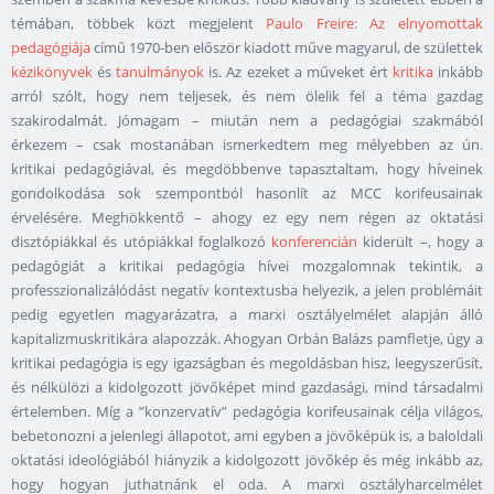
témában, többek közt megjelent
Paulo Freire: Az elnyomottak
pedagógiája
című 1970-ben először kiadott műve magyarul, de születtek
kézikönyvek
és
tanulmányok
is. Az ezeket a műveket ért
kritika
inkább
arról szólt, hogy nem teljesek, és nem ölelik fel a téma gazdag
szakirodalmát. Jómagam – miután nem a pedagógiai szakmából
érkezem – csak mostanában ismerkedtem meg mélyebben az ún.
kritikai pedagógiával, és megdöbbenve tapasztaltam, hogy híveinek
gondolkodása sok szempontból hasonlít az MCC korifeusainak
érvelésére. Meghökkentő – ahogy ez egy nem régen az oktatási
disztópiákkal és utópiákkal foglalkozó
konferencián
kiderült –, hogy a
pedagógiát a kritikai pedagógia hívei mozgalomnak tekintik, a
professzionalizálódást negatív kontextusba helyezik, a jelen problémáit
pedig egyetlen magyarázatra, a marxi osztályelmélet alapján álló
kapitalizmuskritikára alapozzák. Ahogyan Orbán Balázs pamfletje, úgy a
kritikai pedagógia is egy igazságban és megoldásban hisz, leegyszerűsít,
és nélkülözi a kidolgozott jövőképet mind gazdasági, mind társadalmi
értelemben. Míg a ”konzervatív” pedagógia korifeusainak célja világos,
bebetonozni a jelenlegi állapotot, ami egyben a jövőképük is, a baloldali
oktatási ideológiából hiányzik a kidolgozott jövőkép és még inkább az,
hogy hogyan juthatnánk el oda. A marxi osztályharcelmélet