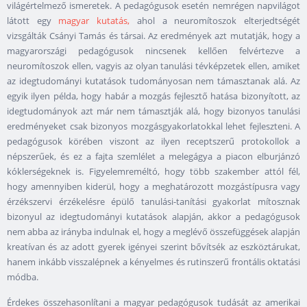
világértelmező ismeretek. A pedagógusok esetén nemrégen napvilágot
látott egy
magyar kutatás,
ahol a neuromítoszok elterjedtségét
vizsgálták Csányi Tamás és társai. Az eredmények azt mutatják, hogy a
magyarországi pedagógusok nincsenek kellően felvértezve a
neuromítoszok ellen, vagyis az olyan tanulási tévképzetek ellen, amiket
az idegtudományi kutatások tudományosan nem támasztanak alá. Az
egyik ilyen példa, hogy habár a mozgás fejlesztő hatása bizonyított, az
idegtudományok azt már nem támasztják alá, hogy bizonyos tanulási
eredményeket csak bizonyos mozgásgyakorlatokkal lehet fejleszteni. A
pedagógusok körében viszont az ilyen receptszerű protokollok a
népszerűek, és ez a fajta szemlélet a melegágya a piacon elburjánzó
kóklerségeknek is. Figyelemreméltó, hogy több szakember attól fél,
hogy amennyiben kiderül, hogy a meghatározott mozgástípusra vagy
érzékszervi érzékelésre épülő tanulási-tanítási gyakorlat mítosznak
bizonyul az idegtudományi kutatások alapján, akkor a pedagógusok
nem abba az irányba indulnak el, hogy a meglévő összefüggések alapján
kreatívan és az adott gyerek igényei szerint bővítsék az eszköztárukat,
hanem inkább visszalépnek a kényelmes és rutinszerű frontális oktatási
módba.
Érdekes összehasonlítani a magyar pedagógusok tudását az amerikai