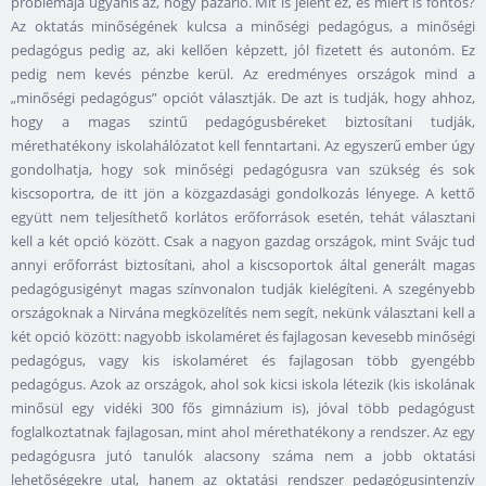
problémája ugyanis az, hogy pazarló. Mit is jelent ez, és miért is fontos?
Az oktatás minőségének kulcsa a minőségi pedagógus, a minőségi
pedagógus pedig az, aki kellően képzett, jól fizetett és autonóm. Ez
pedig nem kevés pénzbe kerül. Az eredményes országok mind a
„minőségi pedagógus” opciót választják. De azt is tudják, hogy ahhoz,
hogy a magas szintű pedagógusbéreket biztosítani tudják,
mérethatékony iskolahálózatot kell fenntartani. Az egyszerű ember úgy
gondolhatja, hogy sok minőségi pedagógusra van szükség és sok
kiscsoportra, de itt jön a közgazdasági gondolkozás lényege. A kettő
együtt nem teljesíthető korlátos erőforrások esetén, tehát választani
kell a két opció között. Csak a nagyon gazdag országok, mint Svájc tud
annyi erőforrást biztosítani, ahol a kiscsoportok által generált magas
pedagógusigényt magas színvonalon tudják kielégíteni. A szegényebb
országoknak a Nirvána megközelítés nem segít, nekünk választani kell a
két opció között: nagyobb iskolaméret és fajlagosan kevesebb minőségi
pedagógus, vagy kis iskolaméret és fajlagosan több gyengébb
pedagógus. Azok az országok, ahol sok kicsi iskola létezik (kis iskolának
minősül egy vidéki 300 fős gimnázium is), jóval több pedagógust
foglalkoztatnak fajlagosan, mint ahol mérethatékony a rendszer. Az egy
pedagógusra jutó tanulók alacsony száma nem a jobb oktatási
lehetőségekre utal, hanem az oktatási rendszer pedagógusintenzív