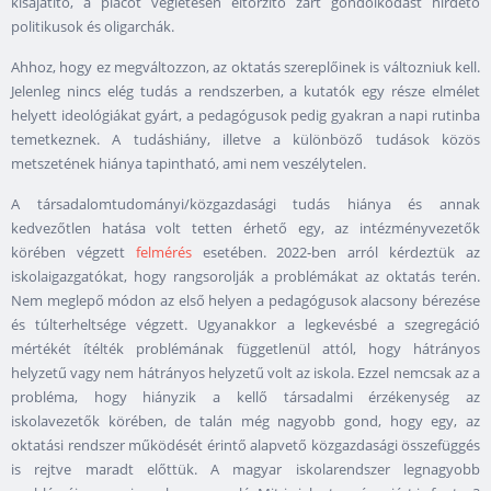
kisajátító, a piacot végletesen eltorzító zárt gondolkodást hirdető
politikusok és oligarchák.
Ahhoz, hogy ez megváltozzon, az oktatás szereplőinek is változniuk kell.
Jelenleg nincs elég tudás a rendszerben, a kutatók egy része elmélet
helyett ideológiákat gyárt, a pedagógusok pedig gyakran a napi rutinba
temetkeznek. A tudáshiány, illetve a különböző tudások közös
metszetének hiánya tapintható, ami nem veszélytelen.
A társadalomtudományi/közgazdasági tudás hiánya és annak
kedvezőtlen hatása volt tetten érhető egy, az intézményvezetők
körében végzett
felmérés
esetében. 2022-ben arról kérdeztük az
iskolaigazgatókat, hogy rangsorolják a problémákat az oktatás terén.
Nem meglepő módon az első helyen a pedagógusok alacsony bérezése
és túlterheltsége végzett. Ugyanakkor a legkevésbé a szegregáció
mértékét ítélték problémának függetlenül attól, hogy hátrányos
helyzetű vagy nem hátrányos helyzetű volt az iskola. Ezzel nemcsak az a
probléma, hogy hiányzik a kellő társadalmi érzékenység az
iskolavezetők körében, de talán még nagyobb gond, hogy egy, az
oktatási rendszer működését érintő alapvető közgazdasági összefüggés
is rejtve maradt előttük. A magyar iskolarendszer legnagyobb