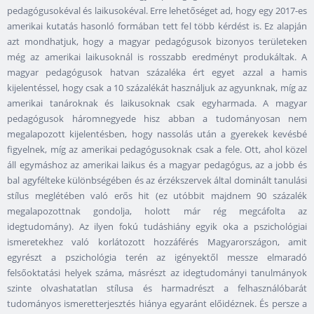
pedagógusokéval és laikusokéval. Erre lehetőséget ad, hogy egy 2017-es
amerikai kutatás hasonló formában tett fel több kérdést is. Ez alapján
azt mondhatjuk, hogy a magyar pedagógusok bizonyos területeken
még az amerikai laikusoknál is rosszabb eredményt produkáltak. A
magyar pedagógusok hatvan százaléka ért egyet azzal a hamis
kijelentéssel, hogy csak a 10 százalékát használjuk az agyunknak, míg az
amerikai tanároknak és laikusoknak csak egyharmada. A magyar
pedagógusok háromnegyede hisz abban a tudományosan nem
megalapozott kijelentésben, hogy nassolás után a gyerekek kevésbé
figyelnek, míg az amerikai pedagógusoknak csak a fele. Ott, ahol közel
áll egymáshoz az amerikai laikus és a magyar pedagógus, az a jobb és
bal agyfélteke különbségében és az érzékszervek által dominált tanulási
stílus meglétében való erős hit (ez utóbbit majdnem 90 százalék
megalapozottnak gondolja, holott már rég megcáfolta az
idegtudomány). Az ilyen fokú tudáshiány egyik oka a pszichológiai
ismeretekhez való korlátozott hozzáférés Magyarországon, amit
egyrészt a pszichológia terén az igényektől messze elmaradó
felsőoktatási helyek száma, másrészt az idegtudományi tanulmányok
szinte olvashatatlan stílusa és harmadrészt a felhasználóbarát
tudományos ismeretterjesztés hiánya egyaránt előidéznek. És persze a