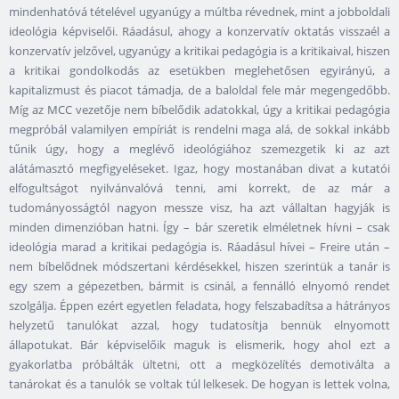
mindenhatóvá tételével ugyanúgy a múltba révednek, mint a jobboldali
ideológia képviselői. Ráadásul, ahogy a konzervatív oktatás visszaél a
konzervatív jelzővel, ugyanúgy a kritikai pedagógia is a kritikaival, hiszen
a kritikai gondolkodás az esetükben meglehetősen egyirányú, a
kapitalizmust és piacot támadja, de a baloldal fele már megengedőbb.
Míg az MCC vezetője nem bíbelődik adatokkal, úgy a kritikai pedagógia
megpróbál valamilyen empíriát is rendelni maga alá, de sokkal inkább
tűnik úgy, hogy a meglévő ideológiához szemezgetik ki az azt
alátámasztó megfigyeléseket. Igaz, hogy mostanában divat a kutatói
elfogultságot nyilvánvalóvá tenni, ami korrekt, de az már a
tudományosságtól nagyon messze visz, ha azt vállaltan hagyják is
minden dimenzióban hatni. Így – bár szeretik elméletnek hívni – csak
ideológia marad a kritikai pedagógia is. Ráadásul hívei – Freire után –
nem bíbelődnek módszertani kérdésekkel, hiszen szerintük a tanár is
egy szem a gépezetben, bármit is csinál, a fennálló elnyomó rendet
szolgálja. Éppen ezért egyetlen feladata, hogy felszabadítsa a hátrányos
helyzetű tanulókat azzal, hogy tudatosítja bennük elnyomott
állapotukat. Bár képviselőik maguk is elismerik, hogy ahol ezt a
gyakorlatba próbálták ültetni, ott a megközelítés demotiválta a
tanárokat és a tanulók se voltak túl lelkesek. De hogyan is lettek volna,