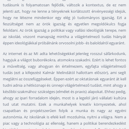
tudásunk is folyamatosan fejlődik, változik a kontextus, de ez nem
jelenti azt, hogy ne lenne a tényeknek korlátozott érvényességi idejük,
hogy ne létezne mindenkor egy elég jó tudományos igazság. Ezt a
feszültséget nem az örök igazság és egyetlen megoldókulcs fogja
feloldani. Az örök igazság a politikai vagy vallási ideológiák terepe, nem
az iskoláé, viszont manapság mintha a világértelmező tudás hiányát
éppen ideológiákkal próbálnánk orvosolni jobb- és baloldalról egyaránt.
Az internet és az MI adta lehetőségekkel jelenleg rosszul sáfárkodunk,
hagyjuk a világot buborékokra, atomokra szakadni. Ezért is lehet fontos
a műveltség, vagy ahogyan én értelmezem, egyfajta világértelmező
tudás (ezt a kifejezést Kalmár Melindától hallottam először), ami segít
meglátni az összefüggéseket. Éppen ezért az oktatásnak egyaránt át kell
tudni adnia a hétköznapi és ünnepi világértelmező tudást, mint ahogy a
későbbi szakmához szükséges (elmélet és praxis) alapokat. Ehhez pedig,
ahogy az ipari forradalom idején, most is a legelöl járó vállalati kultúra
tud utat mutatni. Ezek a munkahelyek kreatív környezetek, ahol
csapatban és projektszerűen folyik a munka és nagy az egyéni
autonómia. Az iskolának is efelé kell mozdulnia, nyitni a világra. Nem a
piac vagy a technológia az ellenség, hanem a politikai berendezkedést