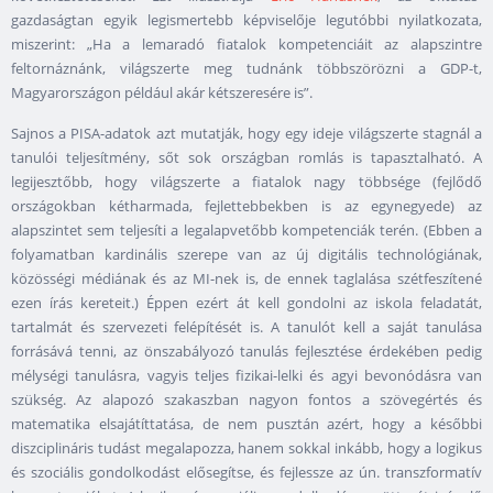
gazdaságtan egyik legismertebb képviselője legutóbbi nyilatkozata,
miszerint: „Ha a lemaradó fiatalok kompetenciáit az alapszintre
feltornáznánk, világszerte meg tudnánk többszörözni a GDP-t,
Magyarországon például akár kétszeresére is”.
Sajnos a PISA-adatok azt mutatják, hogy egy ideje világszerte stagnál a
tanulói teljesítmény, sőt sok országban romlás is tapasztalható. A
legijesztőbb, hogy világszerte a fiatalok nagy többsége (fejlődő
országokban kétharmada, fejlettebbekben is az egynegyede) az
alapszintet sem teljesíti a legalapvetőbb kompetenciák terén. (Ebben a
folyamatban kardinális szerepe van az új digitális technológiának,
közösségi médiának és az MI-nek is, de ennek taglalása szétfeszítené
ezen írás kereteit.) Éppen ezért át kell gondolni az iskola feladatát,
tartalmát és szervezeti felépítését is. A tanulót kell a saját tanulása
forrásává tenni, az önszabályozó tanulás fejlesztése érdekében pedig
mélységi tanulásra, vagyis teljes fizikai-lelki és agyi bevonódásra van
szükség. Az alapozó szakaszban nagyon fontos a szövegértés és
matematika elsajátíttatása, de nem pusztán azért, hogy a későbbi
diszciplináris tudást megalapozza, hanem sokkal inkább, hogy a logikus
és szociális gondolkodást elősegítse, és fejlessze az ún. transzformatív