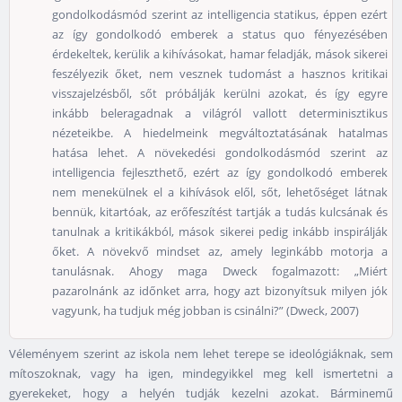
gondolkodásmód szerint az intelligencia statikus, éppen ezért
az így gondolkodó emberek a status quo fényezésében
érdekeltek, kerülik a kihívásokat, hamar feladják, mások sikerei
feszélyezik őket, nem vesznek tudomást a hasznos kritikai
visszajelzésből, sőt próbálják kerülni azokat, és így egyre
inkább beleragadnak a világról vallott determinisztikus
nézeteikbe. A hiedelmeink megváltoztatásának hatalmas
hatása lehet. A növekedési gondolkodásmód szerint az
intelligencia fejleszthető, ezért az így gondolkodó emberek
nem menekülnek el a kihívások elől, sőt, lehetőséget látnak
bennük, kitartóak, az erőfeszítést tartják a tudás kulcsának és
tanulnak a kritikákból, mások sikerei pedig inkább inspirálják
őket. A növekvő mindset az, amely leginkább motorja a
tanulásnak. Ahogy maga Dweck fogalmazott: „Miért
pazarolnánk az időnket arra, hogy azt bizonyítsuk milyen jók
vagyunk, ha tudjuk még jobban is csinálni?” (Dweck, 2007)
Véleményem szerint az iskola nem lehet terepe se ideológiáknak, sem
mítoszoknak, vagy ha igen, mindegyikkel meg kell ismertetni a
gyerekeket, hogy a helyén tudják kezelni azokat. Bárminemű