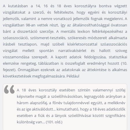
A kutatásban a 14, 16 és 18 éves korosztályra bontva végzett
vizsgálatokat a szerző, és feltételezte, hogy egyéni és korosztályi
jellemzők, valamint a nemre vonatkozó jellemzők fognak megjelenni. A
vizsgálatban 98-an vettek részt, így az általánosíthatósággal óvatosan
bánt a disszertáció szerzője. A mentális lexikon feltérképezéséhez a
szóasszociáció, szóismeret-tesztelés, szókeresés módszereit alkalmazta
írásbeli tesztlapon, majd szóbeli kísérletsorozattal szóasszociációs
vizsgálat mellett spontán narratívakísérlet és hallott szöveg
visszamondása szerepelt. A kapott adatok feldolgozása, statisztikai
elemzése rengeteg, táblázatban is összefoglalt eredményt hozott (10.
fejezet). Önmagában ezeknek az adatoknak az áttekintése is alkalmas
következtetések megfogalmazására. Például
A 18 éves korosztály esetében szintén valamennyi szófaj
képviselte magát a szóelőhívásokban, legnagyobb arányban a
három alapszófaj, a főnév tulajdonnévvel együtt, a melléknév
és az ige aktiválódott... kimutatható, hogy a 18 éves adatközlők
esetében a fiúk és a lányok szóelőhívásai között szignifikáns
különbség van… (101. old.)