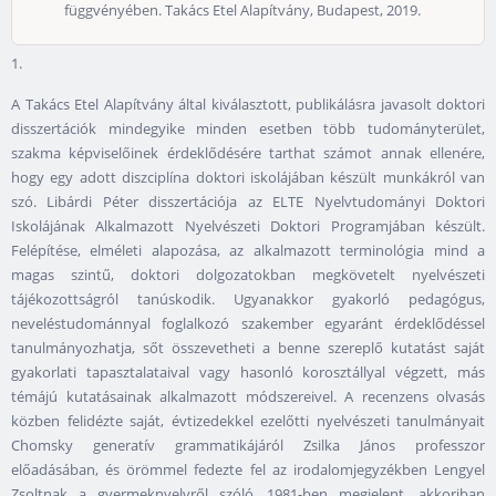
függvényében. Takács Etel Alapítvány, Budapest, 2019.
1.
A Takács Etel Alapítvány által kiválasztott, publikálásra javasolt doktori
disszertációk mindegyike minden esetben több tudományterület,
szakma képviselőinek érdeklődésére tarthat számot annak ellenére,
hogy egy adott diszciplína doktori iskolájában készült munkákról van
szó. Libárdi Péter disszertációja az ELTE Nyelvtudományi Doktori
Iskolájának Alkalmazott Nyelvészeti Doktori Programjában készült.
Felépítése, elméleti alapozása, az alkalmazott terminológia mind a
magas szintű, doktori dolgozatokban megkövetelt nyelvészeti
tájékozottságról tanúskodik. Ugyanakkor gyakorló pedagógus,
neveléstudománnyal foglalkozó szakember egyaránt érdeklődéssel
tanulmányozhatja, sőt összevetheti a benne szereplő kutatást saját
gyakorlati tapasztalataival vagy hasonló korosztállyal végzett, más
témájú kutatásainak alkalmazott módszereivel. A recenzens olvasás
közben felidézte saját, évtizedekkel ezelőtti nyelvészeti tanulmányait
Chomsky generatív grammatikájáról Zsilka János professzor
előadásában, és örömmel fedezte fel az irodalomjegyzékben Lengyel
Zsoltnak a gyermeknyelvről szóló, 1981-ben megjelent, akkoriban