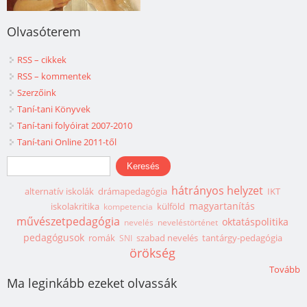
Olvasóterem
RSS – cikkek
RSS – kommentek
Szerzőink
Taní-tani Könyvek
Taní-tani folyóirat 2007-2010
Taní-tani Online 2011-től
Keresés űrlap
Keresés
hátrányos helyzet
alternatív iskolák
drámapedagógia
IKT
magyartanítás
iskolakritika
külföld
kompetencia
művészetpedagógia
oktatáspolitika
nevelés
neveléstörténet
pedagógusok
romák
szabad nevelés
tantárgy-pedagógia
SNI
örökség
Tovább
Ma leginkább ezeket olvassák