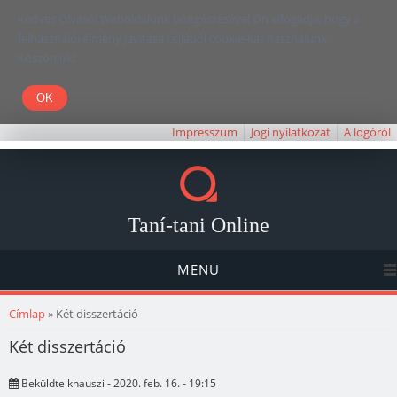
Kedves Olvasó! Weboldalunk böngészésével Ön elfogadja, hogy a
felhasználói élmény javítása céljából cookie-kat használunk.
Köszönjük!
Impresszum
Jogi nyilatkozat
A logóról
Taní-tani Online
MENU
Jelenlegi hely
Címlap
» Két disszertáció
Két disszertáció
Beküldte
knauszi
- 2020. feb. 16. - 19:15