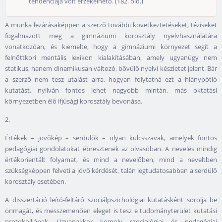
tendenciája volt érzékelhető. (182. old.)
A munka lezárásaképpen a szerző további következtetéseket, téziseket
fogalmazott meg a gimnáziumi korosztály nyelvhasználatára
vonatkozóan, és kiemelte, hogy a gimnáziumi környezet segít a
felnőttkori mentális lexikon kialakításában, amely ugyanúgy nem
statikus, hanem dinamikusan változó, bővülő nyelvi készletet jelent. Bár
a szerző nem tesz utalást arra, hogyan folytatná ezt a hiánypótló
kutatást, nyilván fontos lehet nagyobb mintán, más oktatási
környezetben élő ifjúsági korosztály bevonása.
2.
Értékek – jövőkép – serdülők – olyan kulcsszavak, amelyek fontos
pedagógiai gondolatokat ébresztenek az olvasóban. A nevelés mindig
értékorientált folyamat, és mind a nevelőben, mind a neveltben
szükségképpen felveti a jövő kérdését, talán legtudatosabban a serdülő
korosztály esetében.
A disszertáció leíró-feltáró szociálpszichológiai kutatásként sorolja be
önmagát, és messzemenően eleget is tesz e tudományterület kutatási
protokolljának. Ugyanakkor komoly szociológiai és pedagógiai