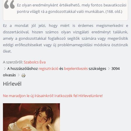
Ez olyan eredményként értékelhető, mely fontos beavatkozási
pontra világít rá a gondozottakkal való munkában. (168. old.)
Ez a mondat jól jelzi, hogy miért is érdemes megismerkedni e
disszertációval, hiszen számos olyan vizsgálati eredményt találunk,
amely a gondozottakkal foglalkozó segítők számára vagy megerősítik
eddigi erőfeszítéseiket vagy új problémamegoldási módokra ösztönzik
őket.
A szerzőről:
Szabolcs Éva
A hozzászóláshoz
regisztráció
és
bejelentkezés
szükséges
3094
olvasás
Hírlevél
Ne maradjon le új írásainkról! Iratkozzék fel Hírlevelünkre!