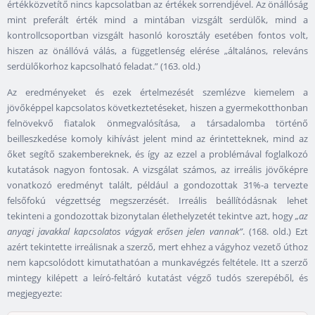
értékközvetítő nincs kapcsolatban az értékek sorrendjével. Az önállóság
mint preferált érték mind a mintában vizsgált serdülők, mind a
kontrollcsoportban vizsgált hasonló korosztály esetében fontos volt,
hiszen az önállóvá válás, a függetlenség elérése „általános, releváns
serdülőkorhoz kapcsolható feladat.” (163. old.)
Az eredményeket és ezek értelmezését szemlézve kiemelem a
jövőképpel kapcsolatos következtetéseket, hiszen a gyermekotthonban
felnövekvő fiatalok önmegvalósítása, a társadalomba történő
beilleszkedése komoly kihívást jelent mind az érintetteknek, mind az
őket segítő szakembereknek, és így az ezzel a problémával foglalkozó
kutatások nagyon fontosak. A vizsgálat számos, az irreális jövőképre
vonatkozó eredményt talált, például a gondozottak 31%-a tervezte
felsőfokú végzettség megszerzését. Irreális beállítódásnak lehet
tekinteni a gondozottak bizonytalan élethelyzetét tekintve azt, hogy
„az
anyagi javakkal kapcsolatos vágyak erősen jelen vannak”
. (168. old.) Ezt
azért tekintette irreálisnak a szerző, mert ehhez a vágyhoz vezető úthoz
nem kapcsolódott kimutathatóan a munkavégzés feltétele. Itt a szerző
mintegy kilépett a leíró-feltáró kutatást végző tudós szerepéből, és
megjegyezte: