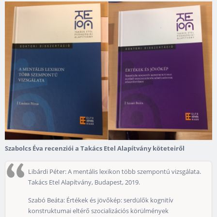
Szabolcs Éva recenziói a Takács Etel Alapítvány köteteiről
Libárdi Péter: A mentális lexikon több szempontú vizsgálata.
Takács Etel Alapítvány, Budapest, 2019.
Szabó Beáta: Értékek és jövőkép: serdülők kognitív
konstruktumai eltérő szocializációs körülmények