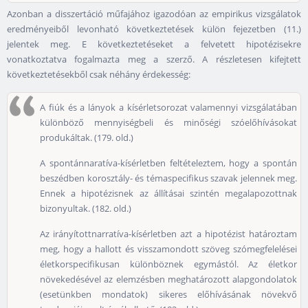
Azonban a disszertáció műfajához igazodóan az empirikus vizsgálatok
eredményeiből levonható következtetések külön fejezetben (11.)
jelentek meg. E következtetéseket a felvetett hipotézisekre
vonatkoztatva fogalmazta meg a szerző. A részletesen kifejtett
következtetésekből csak néhány érdekesség:
A fiúk és a lányok a kísérletsorozat valamennyi vizsgálatában
különböző mennyiségbeli és minőségi szóelőhívásokat
produkáltak. (179. old.)
A spontánnaratíva-kísérletben feltételeztem, hogy a spontán
beszédben korosztály- és témaspecifikus szavak jelennek meg.
Ennek a hipotézisnek az állításai szintén megalapozottnak
bizonyultak. (182. old.)
Az irányítottnarratíva-kísérletben azt a hipotézist határoztam
meg, hogy a hallott és visszamondott szöveg szómegfelelései
életkorspecifikusan különböznek egymástól. Az életkor
növekedésével az elemzésben meghatározott alapgondolatok
(esetünkben mondatok) sikeres előhívásának növekvő