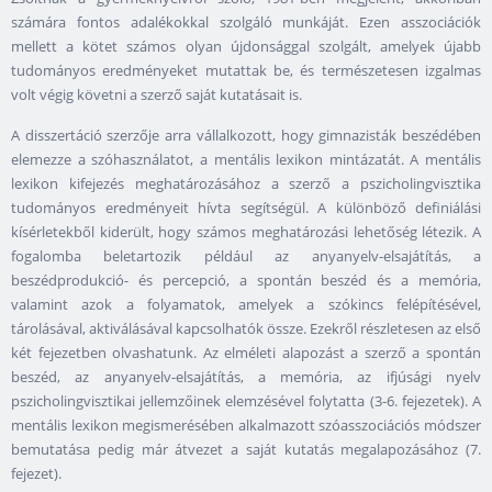
számára fontos adalékokkal szolgáló munkáját. Ezen asszociációk
mellett a kötet számos olyan újdonsággal szolgált, amelyek újabb
tudományos eredményeket mutattak be, és természetesen izgalmas
volt végig követni a szerző saját kutatásait is.
A disszertáció szerzője arra vállalkozott, hogy gimnazisták beszédében
elemezze a szóhasználatot, a mentális lexikon mintázatát. A mentális
lexikon kifejezés meghatározásához a szerző a pszicholingvisztika
tudományos eredményeit hívta segítségül. A különböző definiálási
kísérletekből kiderült, hogy számos meghatározási lehetőség létezik. A
fogalomba beletartozik például az anyanyelv-elsajátítás, a
beszédprodukció- és percepció, a spontán beszéd és a memória,
valamint azok a folyamatok, amelyek a szókincs felépítésével,
tárolásával, aktiválásával kapcsolhatók össze. Ezekről részletesen az első
két fejezetben olvashatunk. Az elméleti alapozást a szerző a spontán
beszéd, az anyanyelv-elsajátítás, a memória, az ifjúsági nyelv
pszicholingvisztikai jellemzőinek elemzésével folytatta (3-6. fejezetek). A
mentális lexikon megismerésében alkalmazott szóasszociációs módszer
bemutatása pedig már átvezet a saját kutatás megalapozásához (7.
fejezet).