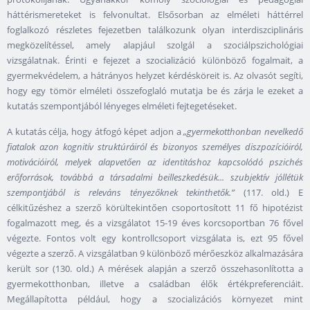
háttérismereteket is felvonultat. Elsősorban az elméleti háttérrel
foglalkozó részletes fejezetben találkozunk olyan interdiszciplináris
megközelítéssel, amely alapjául szolgál a szociálpszichológiai
vizsgálatnak. Érinti e fejezet a szocializáció különböző fogalmait, a
gyermekvédelem, a hátrányos helyzet kérdésköreit is. Az olvasót segíti,
hogy egy tömör elméleti összefoglaló mutatja be és zárja le ezeket a
kutatás szempontjából lényeges elméleti fejtegetéseket.
A kutatás célja, hogy átfogó képet adjon a
„gyermekotthonban nevelkedő
fiatalok azon kognitív struktúráiról és bizonyos személyes diszpozícióiról,
motivációiról, melyek alapvetően az identitáshoz kapcsolódó pszichés
erőforrások, továbbá a társadalmi beilleszkedésük... szubjektív jóllétük
szempontjából is releváns tényezőknek tekinthetők.”
(117. old.) E
célkitűzéshez a szerző körültekintően csoportosított 11 fő hipotézist
fogalmazott meg, és a vizsgálatot 15-19 éves korcsoportban 76 fővel
végezte. Fontos volt egy kontrollcsoport vizsgálata is, ezt 95 fővel
végezte a szerző. A vizsgálatban 9 különböző mérőeszköz alkalmazására
került sor (130. old.) A mérések alapján a szerző összehasonlította a
gyermekotthonban, illetve a családban élők értékpreferenciáit.
Megállapította például, hogy a szocializációs környezet mint