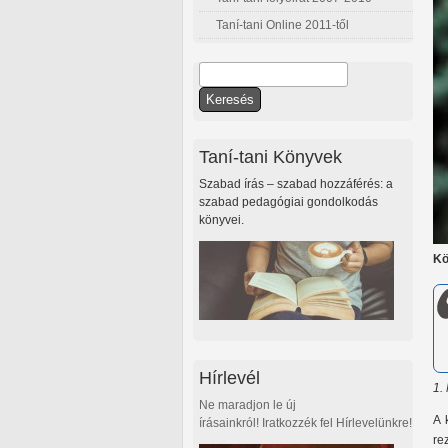
Taní-tani Online 2011-től
Keresés
Keresés űrlap
Taní-tani Könyvek
Szabad írás – szabad hozzáférés: a
szabad pedagógiai gondolkodás
könyvei.
Kö
Hírlevél
1.
Ne maradjon le új
A 
írásainkról! Iratkozzék fel Hírlevelünkre!
re