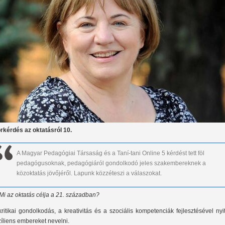
rkérdés az oktatásról 10.
A Magyar Pedagógiai Társaság és a Taní-tani Online 5 kérdést tett föl
pedagógusoknak, pedagógiáról gondolkodó jeles szakembereknek a
közoktatás jövőjéről. Lapunk közzéteszi a válaszokat.
 Mi az oktatás célja a 21. században?
kritikai gondolkodás, a kreativitás és a szociális kompetenciák fejlesztésével nyit
zíliens embereket nevelni.