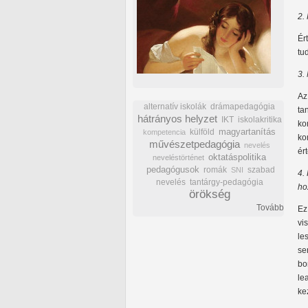
2.
Ér
tu
3.
Az
alternatív iskolák
drámapedagógia
ta
hátrányos helyzet
IKT
iskolakritika
ko
külföld
magyartanítás
kompetencia
ko
művészetpedagógia
nevelés
ér
oktatáspolitika
neveléstörténet
pedagógusok
romák
szabad
SNI
4.
nevelés
tantárgy-pedagógia
ho
örökség
Tovább
Ez
vi
le
se
bo
le
ke