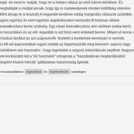
majd -és most is- tudják, hogy mi a helyes válasz az első három kérdésre. És
megtalálják a módját annak, hogy így is cselekedjenek minden kötöttség ellenére.
(Mint ahogy te is teszed!) A negyedik kérdésre eddig marginális válaszok születtek,
egyes egyházi és nem egyházi alapítványokon keresztül.Itt biztosan állami
beavatkozásra lenne szükség. Egy olyan beavatkozásra ami valóban sokba kerül,
és hosszútávú és az elit -legalább is azt hiszi-nem érdekelt benne. Milyen jó lenne 
Krisztusi tanítást az azt szájravevők -tisztelet a kivételnek-komolyan is vennék.
Az MI-vel kapcsolatban egyre inkább az fogalmazódik meg bennem -sajnos nagy
kísértésem van használni-, hogy leginkább a szigorú önkorlátozás segíthet. Nagyo
sok kockázatot rejt a "jól használni" szlogenje,a "haszálatának megtanításából
megélni kívánó hiénák" gátlástalan hasznosság ígérete.
A hozzászóláshoz
regisztráció
és
bejelentkezés
szükséges