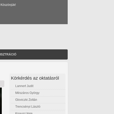
 Köszönjük!
ISZTRÁCIÓ
Körkérdés az oktatásról
Lannert Judit
Mészáros György
Gloviczki Zoltán
Trencsényi László
Knausz Imre