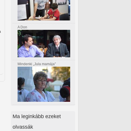
A Don
a
n
Mindenki „Jula mamája”
Ma leginkább ezeket
olvassák