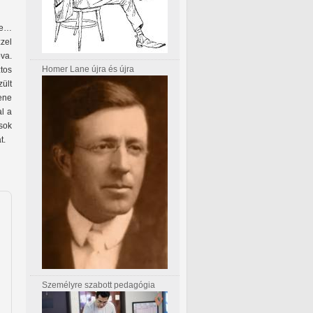
ele…
zzel
va.
Homer Lane újra és újra
tos
ült
ene
al a
 sok
at.
Személyre szabott pedagógia