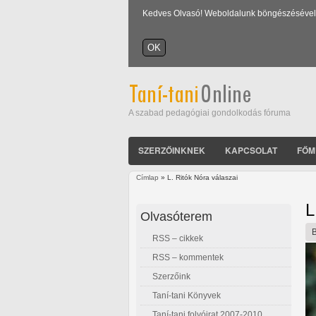
Kedves Olvasó! Weboldalunk böngészésével Ön
A szabad pedagógiai gondolkodás fóruma
SZERZŐINKNEK
KAPCSOLAT
FŐM
Címlap
» L. Ritók Nóra válaszai
Jelenlegi hely
L
Olvasóterem
RSS – cikkek
RSS – kommentek
Szerzőink
Taní-tani Könyvek
Taní-tani folyóirat 2007-2010