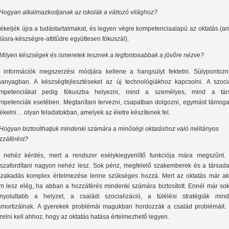
 Hogyan alkalmazkodjanak az iskolák a változó világhoz?
tékeljék újra a tudástartalmakat, és legyen végre kompetenciaalapú az oktatás (a
dásra-készségre-attitűdre együttesen fókuszál).
 Milyen készségek és ismeretek lesznek a legfontosabbak a jövőre nézve?
 információk megszerzési módjára kellene a hangsúlyt fektetni. Súlypontozn
nanyagban. A készségfejlesztéseket az új technológiákhoz kapcsolni. A szociá
mpetenciákat pedig fókuszba helyezni, mind a személyes, mind a tár
mpetenciák esetében. Megtanítani tervezni, csapatban dolgozni, egymást támogat
tékelni… olyan feladatokban, amelyek az életre készítenek fel.
 Hogyan biztosíthatjuk mindenki számára a minőségi oktatáshoz való méltányos
zzáférést?
 nehéz kérdés, mert a rendszer esélykiegyenlítő funkciója mára megszűnt. 
sszafordítani nagyon nehéz lesz. Sok pénz, megfelelő szakemberek és a társada
szakadás komplex értelmezése lenne szükséges hozzá. Mert az oktatás már ak
m lesz elég, ha abban a hozzáférés mindenki számára biztosított. Ennél már sok
nyolultabb a helyzet, a családi szocializáció, a túlélési stratégiák mind
amortizálnak. A gyerekek problémái magukban hordozzák a család problémáit. 
zelni kell ahhoz, hogy az oktatás hatása értelmezhető legyen.