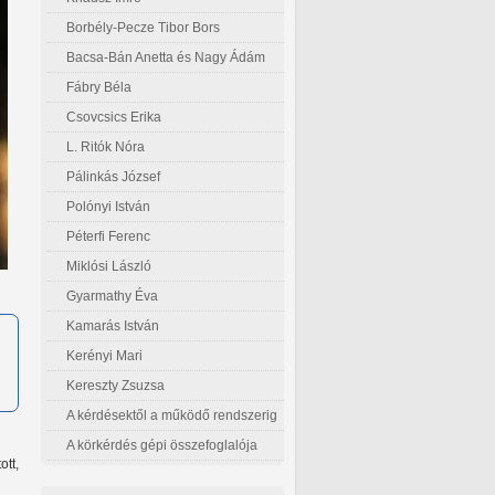
Borbély-Pecze Tibor Bors
Bacsa-Bán Anetta és Nagy Ádám
Fábry Béla
Csovcsics Erika
L. Ritók Nóra
Pálinkás József
Polónyi István
Péterfi Ferenc
Miklósi László
Gyarmathy Éva
Kamarás István
Kerényi Mari
Kereszty Zsuzsa
A kérdésektől a működő rendszerig
A körkérdés gépi összefoglalója
ott,