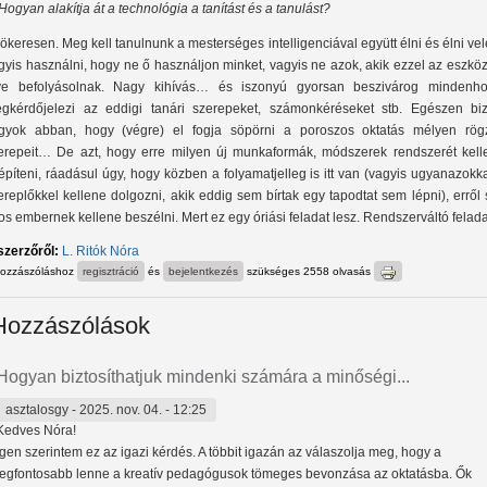
 Hogyan alakítja át a technológia a tanítást és a tanulást?
ökeresen. Meg kell tanulnunk a mesterséges intelligenciával együtt élni és élni v
gyis használni, hogy ne ő használjon minket, vagyis ne azok, akik ezzel az eszkö
ve befolyásolnak. Nagy kihívás… és iszonyú gyorsan beszivárog mindenho
gkérdőjelezi az eddigi tanári szerepeket, számonkéréseket stb. Egészen biz
gyok abban, hogy (végre) el fogja söpörni a poroszos oktatás mélyen rögz
erepeit… De azt, hogy erre milyen új munkaformák, módszerek rendszerét kell
lépíteni, ráadásul úgy, hogy közben a folyamatjelleg is itt van (vagyis ugyanazokk
ereplőkkel kellene dolgozni, akik eddig sem bírtak egy tapodtat sem lépni), erről
os embernek kellene beszélni. Mert ez egy óriási feladat lesz. Rendszerváltó felad
szerzőről:
L. Ritók Nóra
hozzászóláshoz
regisztráció
és
bejelentkezés
szükséges
2558 olvasás
Hozzászólások
Hogyan biztosíthatjuk mindenki számára a minőségi...
asztalosgy
- 2025. nov. 04. - 12:25
Kedves Nóra!
Igen szerintem ez az igazi kérdés. A többit igazán az válaszolja meg, hogy a
legfontosabb lenne a kreatív pedagógusok tömeges bevonzása az oktatásba. Ők