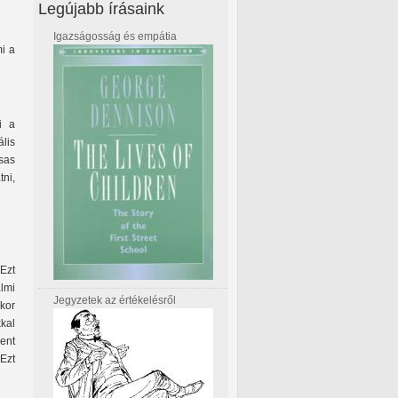
Legújabb írásaink
Igazságosság és empátia
mi a
i a
lis
sas
ni,
Ezt
lmi
Jegyzetek az értékelésről
kor
kal
ent
Ezt