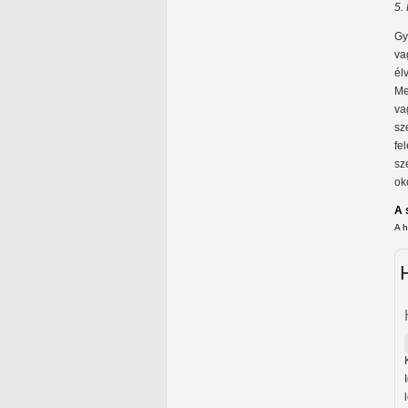
5.
Gy
va
él
Me
va
sz
fe
sz
ok
A 
A 