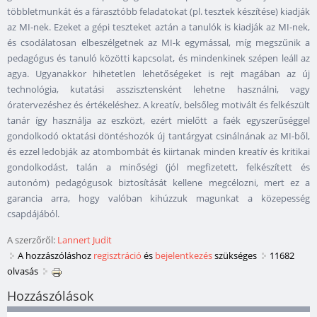
többletmunkát és a fárasztóbb feladatokat (pl. tesztek készítése) kiadják
az MI-nek. Ezeket a gépi teszteket aztán a tanulók is kiadják az MI-nek,
és csodálatosan elbeszélgetnek az MI-k egymással, míg megszűnik a
pedagógus és tanuló közötti kapcsolat, és mindenkinek szépen leáll az
agya. Ugyanakkor hihetetlen lehetőségeket is rejt magában az új
technológia, kutatási asszisztensként lehetne használni, vagy
óratervezéshez és értékeléshez. A kreatív, belsőleg motivált és felkészült
tanár így használja az eszközt, ezért mielőtt a faék egyszerűséggel
gondolkodó oktatási döntéshozók új tantárgyat csinálnának az MI-ből,
és ezzel ledobják az atombombát és kiirtanak minden kreatív és kritikai
gondolkodást, talán a minőségi (jól megfizetett, felkészített és
autonóm) pedagógusok biztosítását kellene megcélozni, mert ez a
garancia arra, hogy valóban kihúzzuk magunkat a közepesség
csapdájából.
A szerzőről:
Lannert Judit
A hozzászóláshoz
regisztráció
és
bejelentkezés
szükséges
11682
olvasás
Hozzászólások