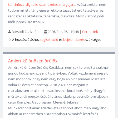
tani.info/a_digitalis_szamuzetes_margojara
. Azóta ezekkel nem
tudom mi lett, ténylegesen ekkora tagadást erőltetett-e a régi
rendszer az oktatásra, tanárokra, diákokra. Most viszont jobb
idők jönnek! Köszönjük!
Borsodi Cs. Noémi
|
2026. ápr. 26. - 10:48
|
Permalink
A hozzászóláshoz
regisztráció
és
bejelentkezés
szükséges
Amiért különösen örülök:
Amiért különösen örülök: Korábban nem sok tere volt a szakmai
gondolkodásnak az elmúlt pár évben. Voltak kezdeményezések,
nem mondom, hogy nem vagy hogy en bloc minden rossz lett
volna 16 éven at nonstop. 2018-2021-ben magam is
csatlakoztam az akkori -hivatalosan a korai intézményelhagyás
mértékenek mérséklését általános iskolai prevenció formájában
célzó Komplex Alapprogram Mérés-Értékelés
Munkacsoportjának Adatfelvételi Csoportjához, mely nagyjából
abban az rendszerben a kutatásalapú oktatásfejlesztés és