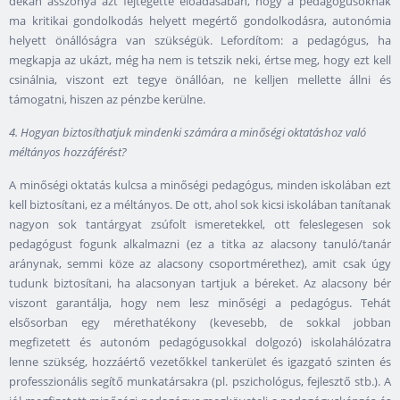
dékán asszonya azt fejtegette előadásában, hogy a pedagógusoknak
ma kritikai gondolkodás helyett megértő gondolkodásra, autonómia
helyett önállóságra van szükségük. Lefordítom: a pedagógus, ha
megkapja az ukázt, még ha nem is tetszik neki, értse meg, hogy ezt kell
csinálnia, viszont ezt tegye önállóan, ne kelljen mellette állni és
támogatni, hiszen az pénzbe kerülne.
4. Hogyan biztosíthatjuk mindenki számára a minőségi oktatáshoz való
méltányos hozzáférést?
A minőségi oktatás kulcsa a minőségi pedagógus, minden iskolában ezt
kell biztosítani, ez a méltányos. De ott, ahol sok kicsi iskolában tanítanak
nagyon sok tantárgyat zsúfolt ismeretekkel, ott feleslegesen sok
pedagógust fogunk alkalmazni (ez a titka az alacsony tanuló/tanár
aránynak, semmi köze az alacsony csoportmérethez), amit csak úgy
tudunk biztosítani, ha alacsonyan tartjuk a béreket. Az alacsony bér
viszont garantálja, hogy nem lesz minőségi a pedagógus. Tehát
elsősorban egy mérethatékony (kevesebb, de sokkal jobban
megfizetett és autonóm pedagógusokkal dolgozó) iskolahálózatra
lenne szükség, hozzáértő vezetőkkel tankerület és igazgató szinten és
professzionális segítő munkatársakra (pl. pszichológus, fejlesztő stb.). A