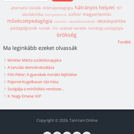
hátrányos helyzet
alternatív iskolák
drámapedagógia
IKT
magyartanítás
iskolakritika
külföld
kompetencia
művészetpedagógia
oktatáspolitika
nevelés
neveléstörténet
pedagógusok
romák
szabad nevelés
tantárgy-pedagógia
SNI
örökség
Tovább
Ma leginkább ezeket olvassák
Winkler Márta születésnapjára
A tanulás demokratizálása
Fóti Péter: A gyerekek morális fejlődése
Pajorné Kugelbauer Ida írása
Szolgálja a minősítési rendszer...
K. Nagy Emese: KIP
Copyright © 2026, Taní-tani Online