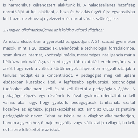
is harmonikus célrendszert alakítunk ki. A haladásellenes hazafiság
narratíváját át kell alakítani, a haza és haladás ügyét újra egyensúlyba
kell hozni, de ehhez új nyelvezetre és narratívára is szükség lesz.
2. Hogyan alkalmazkodjanak az iskolák a változó világhoz?
Az iskola elsősorban a gyerekekhez igazodjon. A 21. század gyermekei
mások, mint a 20. századiak. Belenőttek a technológiai forradalomba,
számukra az internet, közösségi média, mesterséges intelligencia már a
hétköznapok valósága, viszont egyre több kutatási eredményünk van
arról, hogy ezek a változó körülmények alapvetően megváltoztatják a
tanulás módját és a koncentrációt. A pedagógiát meg kell újítani
elsősorban kutatások által. A legfrissebb agykutatási, pszichológiai
tudásokat alkalmazni kell, és át kell ültetni a pedagógia világába. A
pedagógusképzés egy részének is jóval gyakorlatorientáltabbá kell
válnia, akár úgy, hogy gyakorló pedagógusok tanítsanak, ezáltal
közelítve az építész-, jogászképzéshez azt, amit az OECD szignatúra
pedagógiának nevez. Tehát az iskola ne a világhoz alkalmazkodjon,
hanem a gyerekhez, ő majd megváltja vagy -változtatja a világot, ha kell,
és ha erre felkészítette az iskola.