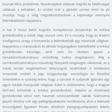
hoznak létre, problémát, feszültségeket oldanak meg/fel és felelősséget
vállalnak a tetteikért. Ez utóbbi már a globális szintet érinti és jól
mutatja, hogy a világ megváltoztatásának a képessége mennyire
felértékelődött napjainkra.
A hat K közül kettő kognitív kompetencia (kreativitás és kritikai
gondolkodás) a másik négy viszont nem. Ez is mutatja, hogy az érzelmi
intelligencia, avagy a humanitás is felértékelődik egy robotizált világban.
Napjainkra a manipuláció és álhírek forgatagában kiemelkedik a kritikai
gondolkodás készsége, amit nem kis részben éppen a
társadalomtudományos műveltség tudna megalapozni. Míg a
természettudományos műveltség hiányáról rengetegen cikkeznek, ez a
másik terület meglehetősen elhanyagolt, alulértékelt. A történelmi
ismeretek mellett a jogi, közgazdasági, szociológiai és filozófiai
ismeretekre is szükség lenne, hogy a tanulók ki tudjanak igazodni egy
egyre inkább manipulált világban. Ezért is döbbenetes, hogy a magyar
NAT-ból kiirtották a kritikai gondolkodást, helyére az értelmező
gondolkodás sehol nem használt szóösszetételét rakták. Számomra
ijesztő élmény volt egy pedagógusképzési konferencia, ahol a Nemzeti
Közszolgálati Egyetem frissen elindított pedagógusképzésért felelős