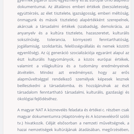
gyermek jogairól szóló egyezmény és az Európai Unió alapvető
dokumentumai. Az általános emberi értékek (becsületesség,
együttérzés, az élet tisztelete, igazságosság, emberi méltóság,
önmagunk és mások tisztelete) alapértékként szerepelnek,
akárcsak a társadalmi értékek (szabadság, demokrácia, az
anyanyelv és a kultúra tisztelete, hazaszeretet, kulturális
sokszínűség, tolerancia, környezeti fenntarthatóság,
jogállamiság, szolidaritás, felelősségvállalás és nemek közötti
egyenlőség). Az új generáció szocializációja egyaránt alapul az
észt kulturális hagyományok, a közös európai értékek,
valamint a világkultúra és a tudomány eredményeinek
átvételén. Mindez azt eredményezi, hogy az erős
alapműveltséggel rendelkező személyek képesek lesznek
beilleszkedni a társadalomba, és hozzájárulnak az észt
társadalom fenntartható társadalmi, kulturális, gazdasági és
ökológiai fejlődéséhez.
A magyar NAT A köznevelés feladata és értékei c. részben csak
magyar dokumentumra (Alaptörvény és A köznevelésről szóló
tv.) hivatkozik. Célját elsősorban a nemzeti műveltségnek, a
hazai nemzetiségek kultúrájának átadásában, megőrzésében,