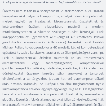
3. Milyen készségek és ismeretek lesznek a legfontosabbak a jövőre nézve?
Érdemes nem feltalálni a spanyolviaszt. A szakirodalom a 21. századi
kompetenciákat helyezi a középpontba, amelyek olyan kompetenciák,
melyek egyfelől az ingatagnak, bizonytalannak, összetettnek és
kétértelműnek érzékelt világunkban, másfelől a modern
munkakörnyezetben a sikerhez szükséges tudást biztosítják. Ezek
középpontjába az úgynevezett 4K-t (angolul 4C; kreativitás, kritikai
gondolkodás, kommunikáció, kollaboráció) helyezték, amit később
Michael Fullan, továbbgondolva a 4K modellt, két új kompetenciával
egészített ki, ezek a karakter/character és az állampolgárság/citizenship).
Ezek a kompetenciák átfedést mutatnak az ún. transzverzális
(kereszttantervi vagy tantárgyfüggetlen) kompetenciákkal
(problémamegoldás, kritikai gondolkodás, kreativitás, kockázatelemzés,
döntéshozatal, érzelmek kezelése stb.), amelyeket a tantervek
elkülönítenek a tantárgyakhoz jobban köthető alapkompetenciáktól
(írás, olvasás, számolás). Az Európai Unió által meghatározott nyolc
kulcskompetencia ezeknek egyfajta egyvelege, míg az OECD legújabban
bevezette a transzformatív kompetenciák fogalmát is, amelyekkel a
globális világunkért felelős állampolgárokat jellemző viselkedéseket írják
le; a transzformatív kompetenciákkal rendelkező állampolgárok értéket