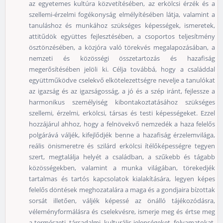
az egyetemes kultúra közvetítésében, az erkölcsi érzék és a
szellemi-érzelmi fogékonyság elmélyítésében látja, valamint a
tanuláshoz és munkához szükséges képességek, ismeretek,
attitűdök együttes fejlesztésében, a csoportos teljesítmény
ösztönzésében, a közjóra való törekvés megalapozásában, a
nemzeti és közösségi összetartozás és hazafiság
megerősítésében jelöli ki. Célja továbbá, hogy a családdal
együttműködve cselekvő elkötelezettségre nevelje a tanulókat
az igazság és az igazságosság, a jó és a szép iránt, fejlessze a
harmonikus személyiség kibontakoztatásához szükséges
szellemi, érzelmi, erkölcsi, társas és testi képességeket. Ezzel
hozzájárul ahhoz, hogy a felnövekvő nemzedék a haza felelős
polgárává váljék, kifejlődjék benne a hazafiság érzelemvilága,
reális önismeretre és szilárd erkölcsi ítélőképességre tegyen
szert, megtalálja helyét a családban, a szűkebb és tágabb
közösségekben, valamint a munka világában, törekedjék
tartalmas és tartós kapcsolatok kialakítására, legyen képes
felelős döntések meghozatalára a maga és a gondjaira bízottak
sorsát illetően, váljék képessé az önálló tájékozódásra,
véleményformálásra és cselekvésre, ismerje meg és értse meg
a természeti, társadalmi, kulturális jelenségeket, folyamatokat,