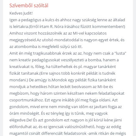
Szívemből szóltál
Kedves Judit!
Igen a pedagógus a kulcs és ahhoz nagy szükség lenne az általad
is leírtakra.(Erről írtam R. Nóra írásához fűzött kommentemben!)
Amihoz viszont hozzászolnék az az MI-vel kapcsolatos
megjegyzéseid.Az utolsó mondatoddal is nagyon egyet értek, és
az atombomba is megfelelő súlyú szó itt.
Amit én még tragikusabbnak érzek az az, hogy nem csak a "lusta"
nem kreatív pedagógusokat veszélyezteti a bomba, hanem a
kreatívakat is, főleg, ha túlterheltek és pl. magyar tanárként
fizikát tanítanak.(Erre sajnos több konkrét példát is tudnék
mondani.) De amúgy is.Mondok egy példát fizika tanárként
mondjuk a hetedikes hőtan leckét beolvasom az MI-be és
megbízom, hogy három szinten készítsen nekem feladatlapokat
csoportmunkához. Ezt egyre inkább jól meg fogja oldani. Azt
gondolom, mivel erre nem mindig van időm ez javítani fogja az
órám minőségét. És ez tényleg így is tűnik, meg vagyok
elégedve.De! És azt gondolom ezt nagyon is jól körül kéne járni
előfordulhat az, és ez igencsak valószínűsíthető, hogy az eddig
magamtól csinált differenciált feladatsorok -amik ritkán de mégis