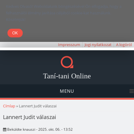
Kedves Olvasó! Weboldalunk böngészésével Ön elfogadja, hogy a
felhasználói élmény javítása céljából cookie-kat használunk.
Köszönjük!
Impresszum
Jogi nyilatkozat
A logóról
Taní-tani Online
MENU
Jelenlegi hely
Címlap
» Lannert Judit válaszai
Lannert Judit válaszai
Beküldte
knauszi
- 2025. okt. 06. - 13:52