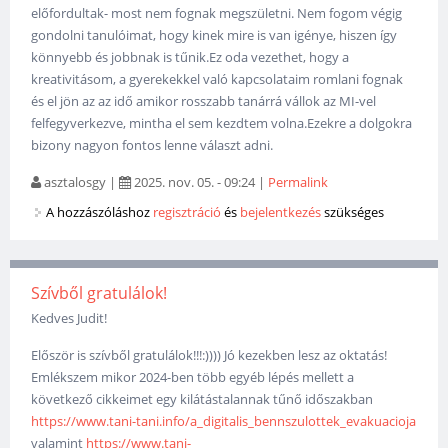
előfordultak- most nem fognak megszületni. Nem fogom végig
gondolni tanulóimat, hogy kinek mire is van igénye, hiszen így
könnyebb és jobbnak is tűnik.Ez oda vezethet, hogy a
kreativitásom, a gyerekekkel való kapcsolataim romlani fognak
és el jön az az idő amikor rosszabb tanárrá vállok az MI-vel
felfegyverkezve, mintha el sem kezdtem volna.Ezekre a dolgokra
bizony nagyon fontos lenne választ adni.
asztalosgy
|
2025. nov. 05. - 09:24
|
Permalink
A hozzászóláshoz
regisztráció
és
bejelentkezés
szükséges
Szívből gratulálok!
Kedves Judit!
Először is szívből gratulálok!!!:)))) Jó kezekben lesz az oktatás!
Emlékszem mikor 2024-ben több egyéb lépés mellett a
következő cikkeimet egy kilátástalannak tűnő időszakban
https://www.tani-tani.info/a_digitalis_bennszulottek_evakuacioja
valamint
https://www.tani-