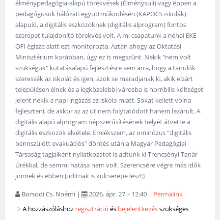
élménypedagógia-alapú törekvések (Élménysuli) vagy éppen a
pedagógusok hálózati együttműködésén (KAPOCS iskolák)
alapuló, a digitális eszközöknek (digitális alprogram) fontos
szerepet tulajdonító törekvés volt. A mi csapatunk a néhai EKE
OFI égisze alatt ezt monitorozta. Aztán ahogy az Oktatási
Minisztérium korábban, úgy ez is megszűnt. Nekik "nem volt
szükségük" kutatásalapú fejlesztésre sem arra, hogy a tanulók
szeressék az iskolát és igen, azok se maradjanak ki, akik elzárt
településen élnek és a legközelebbi városba is horribilis költséget
jelent nekik a napi ingázás az iskola miatt. Sokat kellett volna
fejleszteni, de akkor az az út nem folytatódott hanem lezárult. A
digitális alapú alprogram népszerűsítésének helyét átvette a
digitális eszközök elvétele. Emlékszem, az ominózus "digitális
bennszülött evakuációs" döntés után a Magyar Pedagógiai
Társaság tagjaiként nyilatkozatot is adtunk ki Trencsényi Tanár
Úrékkal, de semmi hatása nem volt. Szerencsére végre más idők
jönnek és ebben Juditnak is kulcserepe lesz!:)
Borsodi Cs. Noémi
|
2026. ápr. 27. - 12:40
|
Permalink
A hozzászóláshoz
regisztráció
és
bejelentkezés
szükséges