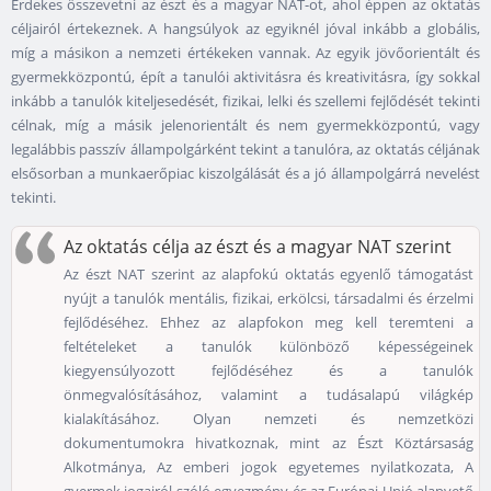
Érdekes összevetni az észt és a magyar NAT-ot, ahol éppen az oktatás
céljairól értekeznek. A hangsúlyok az egyiknél jóval inkább a globális,
míg a másikon a nemzeti értékeken vannak. Az egyik jövőorientált és
gyermekközpontú, épít a tanulói aktivitásra és kreativitásra, így sokkal
inkább a tanulók kiteljesedését, fizikai, lelki és szellemi fejlődését tekinti
célnak, míg a másik jelenorientált és nem gyermekközpontú, vagy
legalábbis passzív állampolgárként tekint a tanulóra, az oktatás céljának
elsősorban a munkaerőpiac kiszolgálását és a jó állampolgárrá nevelést
tekinti.
Az oktatás célja az észt és a magyar NAT szerint
Az észt NAT szerint az alapfokú oktatás egyenlő támogatást
nyújt a tanulók mentális, fizikai, erkölcsi, társadalmi és érzelmi
fejlődéséhez. Ehhez az alapfokon meg kell teremteni a
feltételeket a tanulók különböző képességeinek
kiegyensúlyozott fejlődéséhez és a tanulók
önmegvalósításához, valamint a tudásalapú világkép
kialakításához. Olyan nemzeti és nemzetközi
dokumentumokra hivatkoznak, mint az Észt Köztársaság
Alkotmánya, Az emberi jogok egyetemes nyilatkozata, A