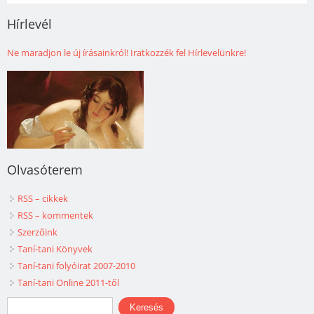
Hírlevél
Ne maradjon le új írásainkról! Iratkozzék fel Hírlevelünkre!
Olvasóterem
RSS – cikkek
RSS – kommentek
Szerzőink
Taní-tani Könyvek
Taní-tani folyóirat 2007-2010
Taní-tani Online 2011-től
Keresés űrlap
Keresés