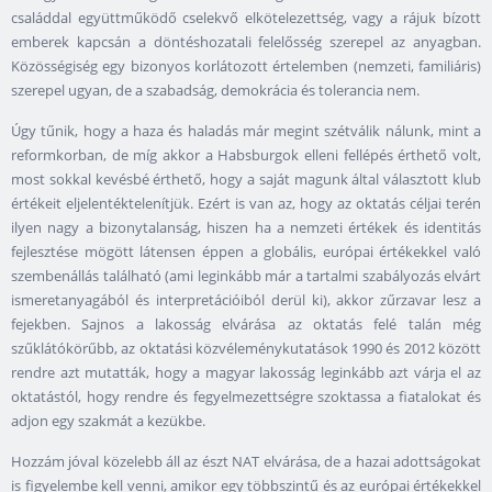
családdal együttműködő cselekvő elkötelezettség, vagy a rájuk bízott
emberek kapcsán a döntéshozatali felelősség szerepel az anyagban.
Közösségiség egy bizonyos korlátozott értelemben (nemzeti, familiáris)
szerepel ugyan, de a szabadság, demokrácia és tolerancia nem.
Úgy tűnik, hogy a haza és haladás már megint szétválik nálunk, mint a
reformkorban, de míg akkor a Habsburgok elleni fellépés érthető volt,
most sokkal kevésbé érthető, hogy a saját magunk által választott klub
értékeit eljelentéktelenítjük. Ezért is van az, hogy az oktatás céljai terén
ilyen nagy a bizonytalanság, hiszen ha a nemzeti értékek és identitás
fejlesztése mögött látensen éppen a globális, európai értékekkel való
szembenállás található (ami leginkább már a tartalmi szabályozás elvárt
ismeretanyagából és interpretációiból derül ki), akkor zűrzavar lesz a
fejekben. Sajnos a lakosság elvárása az oktatás felé talán még
szűklátókörűbb, az oktatási közvéleménykutatások 1990 és 2012 között
rendre azt mutatták, hogy a magyar lakosság leginkább azt várja el az
oktatástól, hogy rendre és fegyelmezettségre szoktassa a fiatalokat és
adjon egy szakmát a kezükbe.
Hozzám jóval közelebb áll az észt NAT elvárása, de a hazai adottságokat
is figyelembe kell venni, amikor egy többszintű és az európai értékekkel