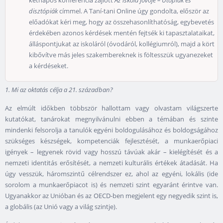
kétnapos konferencia zajlott
Az iskola jövője – Utópiák és
disztópiák
címmel. A Taní-tani Online úgy gondolta, először az
előadókat kéri meg, hogy az összehasonlíthatóság, egybevetés
érdekében azonos kérdések mentén fejtsék ki tapasztalataikat,
álláspontjukat az iskoláról (óvodáról, kollégiumról), majd a kört
kibővítve más jeles szakembereknek is föltesszük ugyanezeket
a kérdéseket.
1. Mi az oktatás célja a 21. században?
Az elmúlt időkben többször hallottam vagy olvastam világszerte
kutatókat, tanárokat megnyilvánulni ebben a témában és szinte
mindenki felsorolja a tanulók egyéni boldogulásához és boldogságához
szükséges készségek, kompetenciák fejlesztését, a munkaerőpiaci
igények – legyenek rövid vagy hosszú távúak akár – kielégítését és a
nemzeti identitás erősítését, a nemzeti kulturális értékek átadását. Ha
úgy vesszük, háromszintű célrendszer ez, ahol az egyéni, lokális (ide
sorolom a munkaerőpiacot is) és nemzeti szint egyaránt érintve van.
Ugyanakkor az Unióban és az OECD-ben megjelent egy negyedik szint is,
a globális (az Unió vagy a világ szintje).