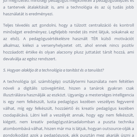
jól megfizetett minőségi pedagógus megköveteli a pedagógusképzés és
a tantervek átalakítását is, ami a technológia és az új tudás jobb
használatát is eredményezi.
Teljes tévedés azt gondolni, hogy a túlzott centralizáció és kontroll
minőséget eredményez. Legfeljebb rendet (és mint látjuk, sokaknak ez
az első). A pedagógusértékelésre használt TÉR külső motivációt
alkalmaz, kiélezi a versenyhelyzetet ott, ahol ennek nincs pozitív
hozzáadott értéke és olyan alacsony plusz juttatást társít hozzá, ami
devalválja az egész rendszert.
5. Hogyan alakítja át a technológia a tanítást és a tanulást?
A technológia (pl. számítógép) osztálytermi használata nem feltétlen
növeli a digitális szövegértést, hiszen a tanárok gyakran csak
illusztrálásra használják az eszközt. Ugyanígy a mesterséges intelligencia
is egy nem felkészült, lusta pedagógus kezében veszélyes fegyverré
válhat, míg egy felkészült, hozzáértő és kreatív pedagógus kezében
csodapálcává. Látni kell a veszélyét annak, hogy egy nem felkészült,
kiégett, nem kreatív pedagógustársadalomban a puszta technika
atombombává válhat, hiszen már ma is látjuk, hogyan outsource-olják a
gondolkodást azok a pedagógusok, akik pusztán meg akarják úszni a