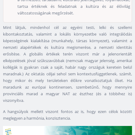
tartsa értéknek és feladatnak a kultúra és az élővilág
változatosságának megőrzését.
Mint látjuk, mindenhol cél az egyéni testi, lelki és szellemi
kibontakoztatás, valamint a lokális környezetbe való integrálódás
képességének kialakítása (munkahely, társas környezet), valamint a
nemzeti alapértékek és kultúra megismerése, a nemzeti identitás
erősítése. A globális értékek terén viszont már a jelenorientált
elképzelések jóval szűkszavúbbak (nemcsak magyar jelenség, amerikai
kollégák is gyakran csak a saját, habár nagy országuk keretein belül
maradnak.) Az oktatás céljai sehol sem kontextusfüggetlenek, számít,
hogy mikor és mely területeken élőkre vonatkoztatjuk őket. Ha
maradunk az európai kontinensen, szembetűnő, hogy mennyire
provinciális marad a magyar NAT az észthez (és a többihez is)
viszonyítva.
A hangsúlyok mellett viszont fontos az is, hogy ezen célok között
meglegyen a harmónia, konzisztencia.