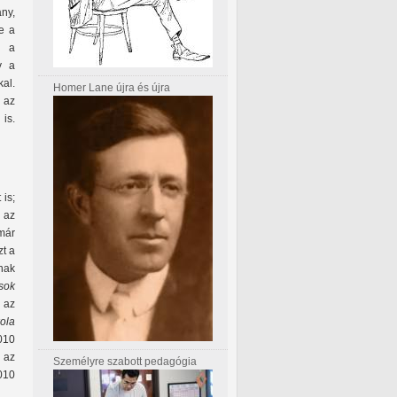
ny,
e a
 a
y a
kal.
Homer Lane újra és újra
 az
is.
 is;
 az
már
zt a
nnak
sok
 az
ola
010
n az
Személyre szabott pedagógia
010