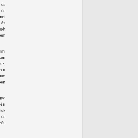
 és
 és
net
g és
gét
nem
almi
sen
doz,
an a
rum
ben
ny”
dési
tek
 és
zös