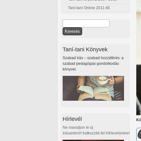
Taní-tani Online 2011-től
Keresés
Keresés űrlap
Taní-tani Könyvek
Szabad írás – szabad hozzáférés: a
szabad pedagógiai gondolkodás
könyvei.
Hírlevél
Kö
Ne maradjon le új
írásainkról! Iratkozzék fel Hírlevelünkre!