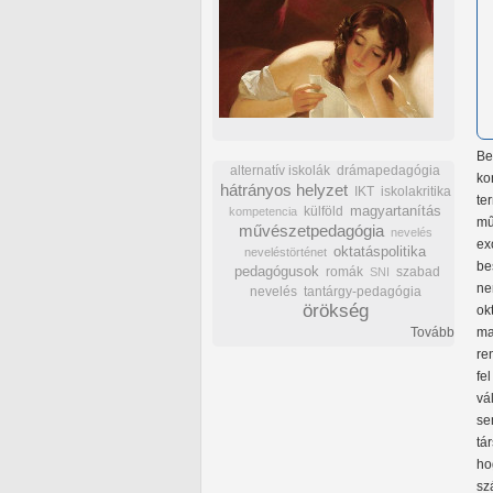
Be
alternatív iskolák
drámapedagógia
ko
hátrányos helyzet
IKT
iskolakritika
te
külföld
magyartanítás
kompetencia
mű
művészetpedagógia
nevelés
ex
oktatáspolitika
neveléstörténet
be
pedagógusok
romák
szabad
SNI
ne
nevelés
tantárgy-pedagógia
örökség
ok
Tovább
ma
re
fe
vá
se
tá
ho
sz