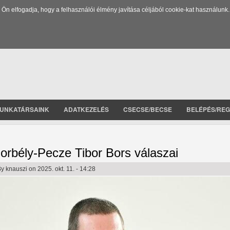
 elfogadja, hogy a felhasználói élmény javítása céljából cookie-kat használunk.
UNKATÁRSAINK
ADATKEZELÉS
CSECSE/BECSE
BELÉPÉS/REG
orbély-Pecze Tibor Bors válaszai
By
knauszi
on 2025. okt. 11. - 14:28