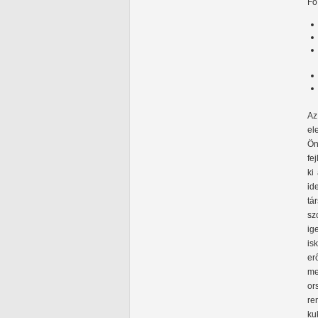
Fő
Az
el
Ön
fe
ki
id
tá
sz
ig
is
er
me
or
re
ku