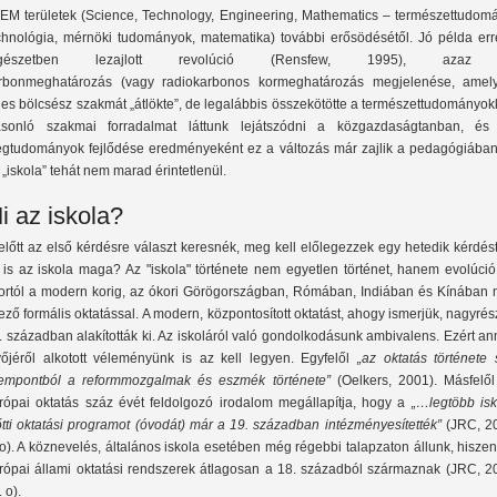
EM területek (Science, Technology, Engineering, Mathematics – természettudomá
chnológia, mérnöki tudományok, matematika) további erősödésétől. Jó példa err
égészetben lezajlott revolúció (Rensfew, 1995), azaz
rbonmeghatározás (vagy radiokarbonos kormeghatározás megjelenése, amel
ljes bölcsész szakmát „átlökte”, de legalábbis összekötötte a természettudományok
sonló szakmai forradalmat láttunk lejátszódni a közgazdaságtanban, és
egtudományok fejlődése eredményeként ez a változás már zajlik a pedagógiában 
 „iskola” tehát nem marad érintetlenül.
i az iskola?
előtt az első kérdésre választ keresnék, meg kell előlegezzek egy hetedik kérdést
 is az iskola maga? Az "iskola" története nem egyetlen történet, hanem evolúció
ortól a modern korig, az ókori Görögországban, Rómában, Indiában és Kínában 
tező formális oktatással. A modern, központosított oktatást, ahogy ismerjük, nagyrés
. században alakították ki. Az iskoláról való gondolkodásunk ambivalens. Ezért a
vőjéről alkotott véleményünk is az kell legyen. Egyfelől
„az oktatás története 
empontból a reformmozgalmak és eszmék története”
(Oelkers, 2001). Másfelől
rópai oktatás száz évét feldolgozó irodalom megállapítja, hogy a
„…legtöbb isk
őtti oktatási programot (óvodát) már a 19. században intézményesítették”
(JRC, 2
 o). A köznevelés, általános iskola esetében még régebbi talapzaton állunk, hisze
rópai állami oktatási rendszerek átlagosan a 18. századból származnak (JRC, 2
 o).