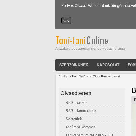
Kedves Olvasó! Weboldalunk böngészésével Ön
A szabad pedagógiai gondolkodás fóruma
SZERZŐINKNEK
KAPCSOLAT
FŐM
Címlap
» Borbély-Pecze Tibor Bors válaszai
Jelenlegi hely
B
Olvasóterem
RSS – cikkek
RSS – kommentek
Szerzőink
Taní-tani Könyvek
Taní-tani folyóirat 2007-2010