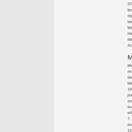
ST
te
r
ka
te
Ha
id
Az
M
Mi
mi
ók
lé
19
jö
sz
eu
el
7.
eu
13.