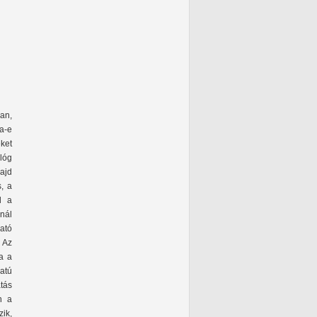
an,
ja-e
ket
 lóg
ajd
, a
l a
nál
ató
 Az
a a
atú
tás
n a
ik,