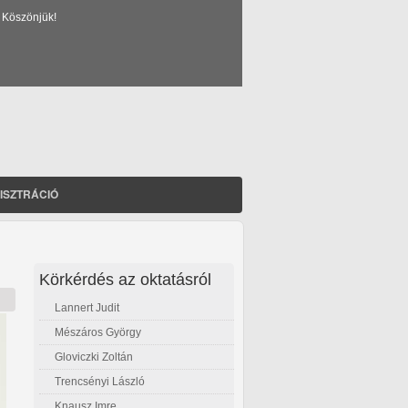
 Köszönjük!
ISZTRÁCIÓ
Körkérdés az oktatásról
Lannert Judit
Mészáros György
Gloviczki Zoltán
Trencsényi László
Knausz Imre