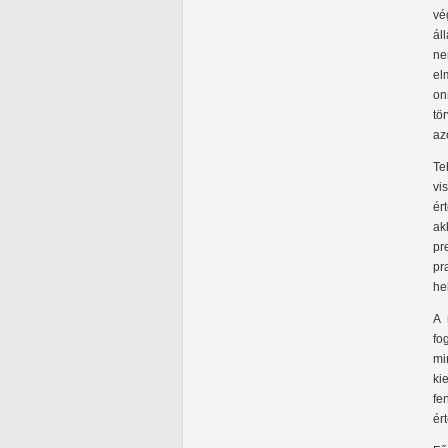
vé
ál
ne
el
on
tö
az
Te
vi
ér
ak
pr
pr
he
A 
fo
mi
ki
fe
ér