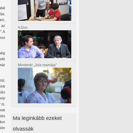
atal
lja,
en,
, az
A Don
”
. A
nos
még
rtó
Mindenki „Jula mamája”
már
ül,
ink
élés
ely
 is,
rek
ezés
Ma leginkább ezeket
kor
olvassák
ión