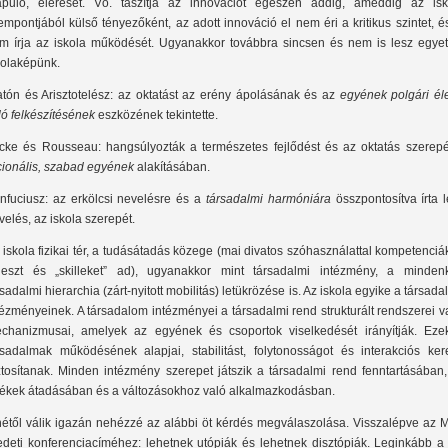
apuló, elérését. Vö. taszítja az innovációt egészen addig, ameddig az isk
empontjából külső tényezőként, az adott innováció el nem éri a kritikus szintet, é
m írja az iskola működését. Ugyanakkor továbbra sincsen és nem is lesz egyet
kolaképünk.
atón és Arisztotelész: az oktatást az erény ápolásának és az
egyének polgári éle
ló felkészítésének
eszközének tekintette.
cke és Rousseau: hangsúlyozták a természetes fejlődést és az oktatás szerepé
cionális, szabad egyének
alakításában.
nfuciusz: az erkölcsi nevelésre és a
társadalmi harmóniára
összpontosítva írta 
velés, az iskola szerepét.
 iskola fizikai tér, a tudásátadás közege (mai divatos szóhasználattal kompetenciá
jleszt és „skilleket” ad), ugyanakkor mint társadalmi intézmény, a mindenk
rsadalmi hierarchia (zárt-nyitott mobilitás) letükrözése is. Az iskola egyike a társad
tézményeinek. A társadalom intézményei a társadalmi rend strukturált rendszerei 
chanizmusai, amelyek az egyének és csoportok viselkedését irányítják. Eze
rsadalmak működésének alapjai, stabilitást, folytonosságot és interakciós kere
ztosítanak. Minden intézmény szerepet játszik a társadalmi rend fenntartásában,
tékek átadásában és a változásokhoz való alkalmazkodásban.
nétől válik igazán nehézzé az alábbi öt kérdés megválaszolása. Visszalépve az 
edeti konferenciacíméhez: lehetnek utópiák és lehetnek disztópiák. Leginkább a 