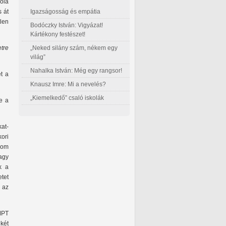
ola
Igazságosság és empátia
s át
len
Bodóczky István: Vigyázat!
Kártékony festészet!
„Neked silány szám, nékem egy
tre
világ”
Nahalka István: Még egy rangsor!
t a
Knausz Imre: Mi a nevelés?
„Kiemelkedő” csaló iskolák
le a
kat-
ori
alom
vagy
k a
tet
 az
MPT
két