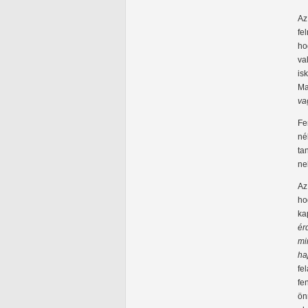
Az
fe
ho
va
is
Ma
va
Fe
né
ta
ne
Az
ho
ka
ér
mi
ha
fe
fe
ön