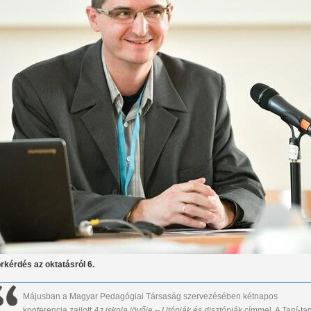
rkérdés az oktatásról 6.
Májusban a Magyar Pedagógiai Társaság szervezésében kétnapos
konferencia zajlott
Az iskola jövője – Utópiák és disztópiák
címmel. A Taní-tan