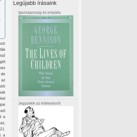
Legújabb írásaink
Igazságosság és empátia
,
szi
ták
lső
égét
mes
, de
 az
lói
sak
eket
Jegyzetek az értékelésről
iai
azt
d a
az,
 21.
l. a