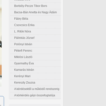
Borbély-Pecze Tibor Bors
Bacsa-Bán Anetta és Nagy Ádám
Fábry Béla
Csovcsics Erika
L. Ritók Nóra
Pálinkás József
Polónyi István
Péterfi Ferenc
Miklósi László
Gyarmathy Éva
Kamarás István
Kerényi Mari
Kereszty Zsuzsa
A kérdésektől a működő rendszerig
A körkérdés gépi összefoglalója
i