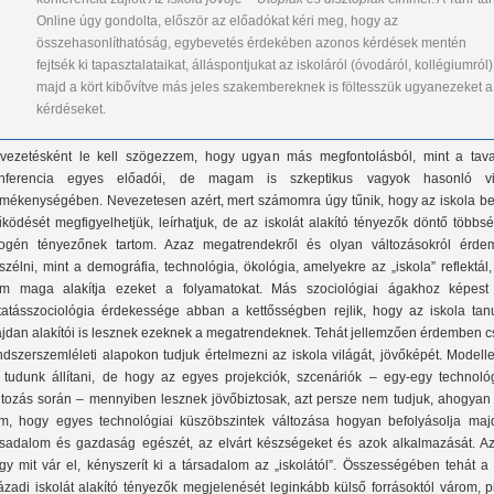
Online úgy gondolta, először az előadókat kéri meg, hogy az
összehasonlíthatóság, egybevetés érdekében azonos kérdések mentén
fejtsék ki tapasztalataikat, álláspontjukat az iskoláról (óvodáról, kollégiumról)
majd a kört kibővítve más jeles szakembereknek is föltesszük ugyanezeket a
kérdéseket.
vezetésként le kell szögezzem, hogy ugyan más megfontolásból, mint a tava
nferencia egyes előadói, de magam is szkeptikus vagyok hasonló vi
rmékenységében. Nevezetesen azért, mert számomra úgy tűnik, hogy az iskola be
ködését megfigyelhetjük, leírhatjuk, de az iskolát alakító tényezők döntő többs
ogén tényezőnek tartom. Azaz megatrendekről és olyan változásokról érde
szélni, mint a demográfia, technológia, ökológia, amelyekre az „iskola” reflektál
m maga alakítja ezeket a folyamatokat. Más szociológiai ágakhoz képest
tatásszociológia érdekessége abban a kettősségben rejlik, hogy az iskola tanu
jdan alakítói is lesznek ezeknek a megatrendeknek. Tehát jellemzően érdemben c
ndszerszemléleti alapokon tudjuk értelmezni az iskola világát, jövőképét. Modell
l tudunk állítani, de hogy az egyes projekciók, szcenáriók – egy-egy technológ
ltozás során – mennyiben lesznek jövőbiztosak, azt persze nem tudjuk, ahogyan 
m, hogy egyes technológiai küszöbszintek változása hogyan befolyásolja maj
rsadalom és gazdaság egészét, az elvárt készségeket és azok alkalmazását. Az
gy mit vár el, kényszerít ki a társadalom az „iskolától”. Összességében tehát a
ázadi iskolát alakító tényezők megjelenését leginkább külső forrásoktól várom, p