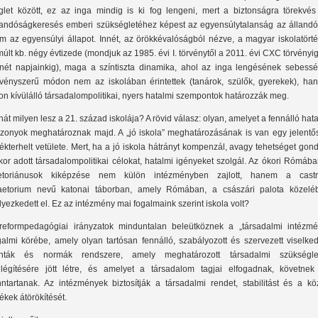
glet között, ez az inga mindig is ki fog lengeni, mert a biztonságra törekvés
landóságkeresés emberi szükségletéhez képest az egyensúlytalanság az állandó
m az egyensúlyi állapot. Innét, az örökkévalóságból nézve, a magyar iskolatörté
múlt kb. négy évtizede (mondjuk az 1985. évi I. törvénytől a 2011. évi CXC törvényi
nét napjainkig), maga a színtiszta dinamika, ahol az inga lengésének sebessé
rvényszerű módon nem az iskolában érintettek (tanárok, szülők, gyerekek), ha
on kívülálló társadalompolitikai, nyers hatalmi szempontok határozzák meg.
hát milyen lesz a 21. század iskolája? A rövid válasz: olyan, amelyet a fennálló hat
szonyok meghatároznak majd. A „jó iskola” meghatározásának is van egy jelentő
tékterhelt vetülete. Mert, ha a jó iskola hátrányt kompenzál, avagy tehetséget gon
kor adott társadalompolitikai célokat, hatalmi igényeket szolgál. Az ókori Rómáb
etoriánusok kiképzése nem külön intézményben zajlott, hanem a cast
aetorium nevű katonai táborban, amely Rómában, a császári palota közelé
lyezkedett el. Ez az intézmény mai fogalmaink szerint iskola volt?
reformpedagógiai irányzatok minduntalan beleütköznek a „társadalmi intézmé
galmi körébe, amely olyan tartósan fennálló, szabályozott és szervezett viselke
nták és normák rendszere, amely meghatározott társadalmi szükségle
elégítésére jött létre, és amelyet a társadalom tagjai elfogadnak, követnek
nntartanak. Az intézmények biztosítják a társadalmi rendet, stabilitást és a kö
tékek átörökítését.