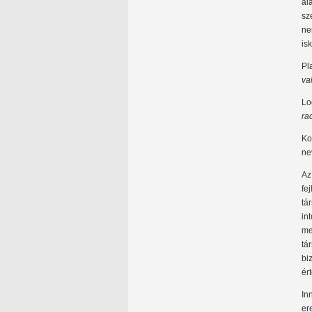
al
sz
ne
is
Pl
va
Lo
ra
Ko
ne
Az
fe
tá
in
me
tá
bi
ér
In
er