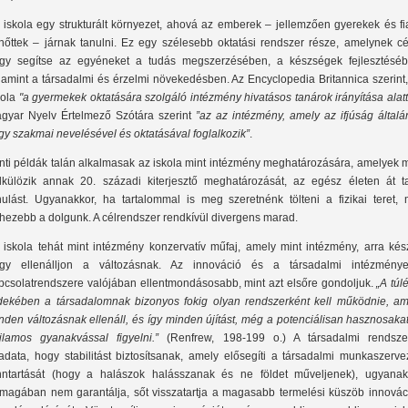
 iskola egy strukturált környezet, ahová az emberek – jellemzően gyerekek és fi
lnőttek – járnak tanulni. Ez egy szélesebb oktatási rendszer része, amelynek cé
gy segítse az egyéneket a tudás megszerzésében, a készségek fejlesztéséb
lamint a társadalmi és érzelmi növekedésben. Az Encyclopedia Britannica szerint
kola
"a gyermekek oktatására szolgáló intézmény hivatásos tanárok irányítása alatt
gyar Nyelv Értelmező Szótára szerint
”az az intézmény, amely az ifjúság általá
gy szakmai nevelésével és oktatásával foglalkozik”
.
nti példák talán alkalmasak az iskola mint intézmény meghatározására, amelyek 
lkülözik annak 20. századi kiterjesztő meghatározását, az egész életen át ta
nulást. Ugyanakkor, ha tartalommal is meg szeretnénk tölteni a fizikai teret, 
hezebb a dolgunk. A célrendszer rendkívül divergens marad.
 iskola tehát mint intézmény konzervatív műfaj, amely mint intézmény, arra kész
gy ellenálljon a változásnak. Az innováció és a társadalmi intézménye
pcsolatrendszere valójában ellentmondásosabb, mint azt elsőre gondoljuk.
„A túl
dekében a társadalomnak bizonyos fokig olyan rendszerként kell működnie, am
nden változásnak ellenáll, és így minden újítást, még a potenciálisan hasznosakat
jlamos gyanakvással figyelni.”
(Renfrew, 198-199 o.) A társadalmi rendsze
ladata, hogy stabilitást biztosítsanak, amely elősegíti a társadalmi munkaszerv
nntartását (hogy a halászok halásszanak és ne földet műveljenek), ugyanak
magában nem garantálja, sőt visszatartja a magasabb termelési küszöb innovác