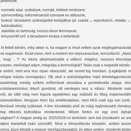
 jellemzőik:
normatív alap: szabályok, normák, értékek rendszere;
szervezettség: intézményesült szerepek és státuszok;
funkció: társadalmi szükségletek kielégítése (pl. család → reprodukció, oktatás →
tudásátadás);
stabilitás és tartósság: hosszú távon fennmarad;
kényszerítő erő: a társadalom elvárja a betartását.
 öt feltett kérdés, még akkor is, ha magam is részt vettem azok megfogalmazásáb
eve sugalmazó. Kicsit olyan, mint a modern kor népszavazásai, konzultációi: „Akar
, hogy …?” Az iskola alkalmazkodjék a változó világhoz, hasznos készsége
jlesszen, minőséget adjon, integrálja a technológiát? Talán csak a negyedik kérdés
 a sorból, mert arra lesz olyan válaszadó, aki nemet fog mondani. (Legfeljebb m
eológiai mázba csomagolja.). Ott, ahol a szélsőségekbe hajló tehetséggondozás
rsadalmilag mindig szűkös erőforrások elosztása a gondolkodás alapja, aho
ociáldarwinizmius létező gondolat, ott nemleges lesz a válasz. Mindenki más
enlő, de ettől még nem fogunk egyetérteni egy működő és főleg implementálh
kolamodellben. Ahogyan Horn írja emlékirataiban, mert AKG csak egy van (volt).
őforrások mindig szűkösek. A finn közoktatás első és máig legfontosabb vívmány
leg étkezés biztosítása mindenkinek. Milyen fontos ez egy zord éghajl
szágban!? A magyar pedig az 2025/2026-os tanévben sem tud elszakadni az ara
ndjére kialakított nyári szünettől. Most a klímaváltozás közepén, amikor lassa
korica, búza kikopik a magyar mezőgazdaságból, és akkor amikor „mindenki dolgoz