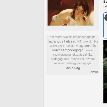
Be
re
alternatív iskolák
drámapedagógia
hátrányos helyzet
IKT
iskolakritika
külföld
magyartanítás
kompetencia
művészetpedagógia
nevelés
oktatáspolitika
neveléstörténet
pedagógusok
romák
szabad
SNI
nevelés
tantárgy-pedagógia
örökség
Tovább