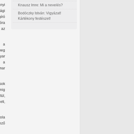
nyi
Knausz Imre: Mi a nevelés?
ági
Bodóczky István: Vigyázat!
gíró
Kártékony festészet!
óra
 az
l a
meg
yar
n a
mar
sok
inig
tül,
eti,
ola
ező