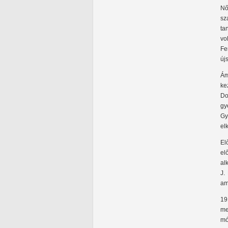
Nő
sz
ta
vo
Fe
új
Ám
ke
D
gy
Gy
el
El
el
al
J.
am
19
me
mó