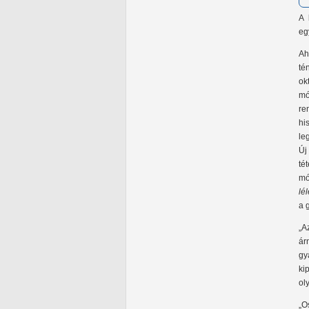
A 
eg
Ah
té
ok
mó
re
hi
le
Új
té
mó
lé
a 
„A
ár
gy
ki
ol
„O