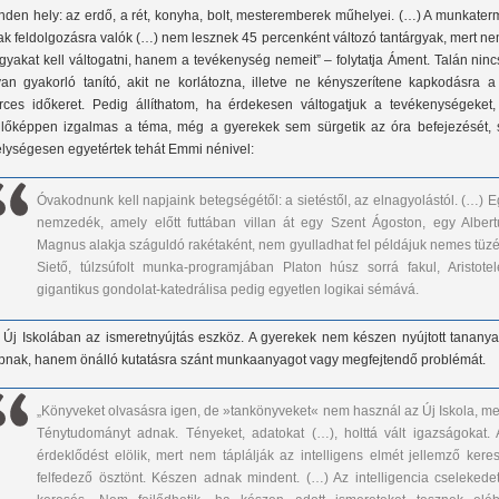
nden hely: az erdő, a rét, konyha, bolt, mesteremberek műhelyei. (…) A munkater
ak feldolgozásra valók (…) nem lesznek 45 percenként változó tantárgyak, mert n
rgyakat kell váltogatni, hanem a tevékenység nemeit” – folytatja Áment. Talán ninc
yan gyakorló tanító, akit ne korlátozna, illetve ne kényszerítene kapkodásra a
rces időkeret. Pedig állíthatom, ha érdekesen váltogatjuk a tevékenységeket,
llőképpen izgalmas a téma, még a gyerekek sem sürgetik az óra befejezését, s
lységesen egyetértek tehát Emmi nénivel:
Óvakodnunk kell napjaink betegségétől: a sietéstől, az elnagyolástól. (…) E
nemzedék, amely előtt futtában villan át egy Szent Ágoston, egy Albert
Magnus alakja száguldó rakétaként, nem gyulladhat fel példájuk nemes tüzé
Siető, túlzsúfolt munka-programjában Platon húsz sorrá fakul, Aristotel
gigantikus gondolat-katedrálisa pedig egyetlen logikai sémává.
 Új Iskolában az ismeretnyújtás eszköz. A gyerekek nem készen nyújtott tananya
pnak, hanem önálló kutatásra szánt munkaanyagot vagy megfejtendő problémát.
„Könyveket olvasásra igen, de »tankönyveket« nem használ az Új Iskola, mer
Ténytudományt adnak. Tényeket, adatokat (…), holttá vált igazságokat. 
érdeklődést elölik, mert nem táplálják az intelligens elmét jellemző keres
felfedező ösztönt. Készen adnak mindent. (…) Az intelligencia cselekedet