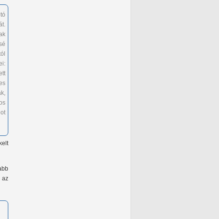
tó
t.
sak
sé
ól
i:
tt
es
k,
os
ot
kelt
abb
a az