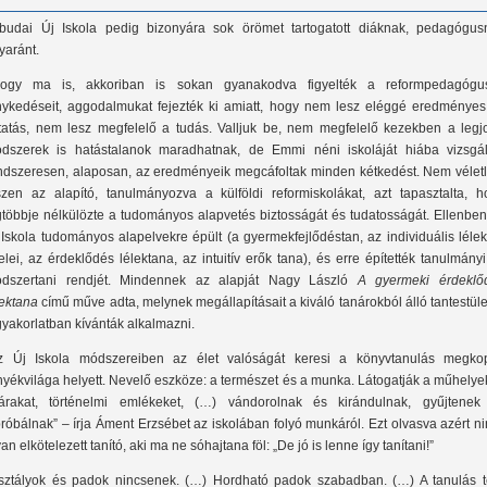
budai Új Iskola pedig bizonyára sok örömet tartogatott diáknak, pedagógus
yaránt.
ogy ma is, akkoriban is sokan gyanakodva figyelték a reformpedagógu
nykedéseit, aggodalmukat fejezték ki amiatt, hogy nem lesz eléggé eredményes
tatás, nem lesz megfelelő a tudás. Valljuk be, nem megfelelő kezekben a legj
dszerek is hatástalanok maradhatnak, de Emmi néni iskoláját hiába vizsgál
ndszeresen, alaposan, az eredményeik megcáfoltak minden kétkedést. Nem véletl
szen az alapító, tanulmányozva a külföldi reformiskolákat, azt tapasztalta, h
gtöbbje nélkülözte a tudományos alapvetés biztosságát és tudatosságát. Ellenben
 Iskola tudományos alapelvekre épült (a gyermekfejlődéstan, az individuális léle
telei, az érdeklődés lélektana, az intuitív erők tana), és erre építették tanulmány
dszertani rendjét. Mindennek az alapját Nagy László
A gyermeki érdeklő
lektana
című műve adta, melynek megállapításait a kiváló tanárokból álló tantestüle
gyakorlatban kívánták alkalmazni.
z Új Iskola módszereiben az élet valóságát keresi a könyvtanulás megkop
nyékvilága helyett. Nevelő eszköze: a természet és a munka. Látogatják a műhelye
árakat, történelmi emlékeket, (…) vándorolnak és kirándulnak, gyűjtenek
próbálnak” – írja Áment Erzsébet az iskolában folyó munkáról. Ezt olvasva azért n
yan elkötelezett tanító, aki ma ne sóhajtana föl: „De jó is lenne így tanítani!”
sztályok és padok nincsenek. (…) Hordható padok szabadban. (…) A tanulás t