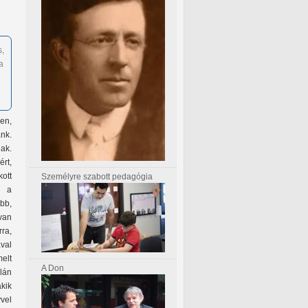
s,
a
en,
nk.
ak.
rt,
ott
Személyre szabott pedagógia
n a
bb,
van
ra,
val
elt
A Don
lán
kik
vvel