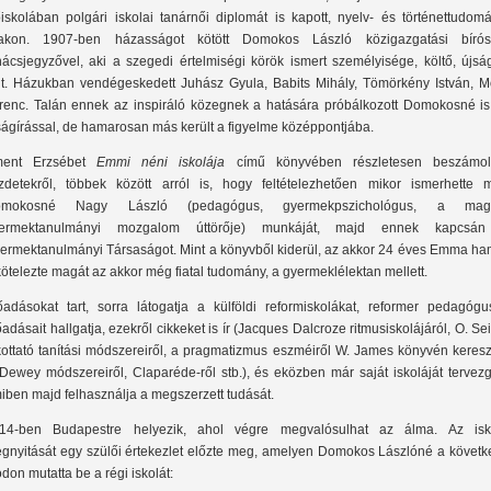
iskolában polgári iskolai tanárnői diplomát is kapott, nyelv- és történettudomá
akon. 1907-ben házasságot kötött Domokos László közigazgatási bírós
nácsjegyzővel, aki a szegedi értelmiségi körök ismert személyisége, költő, újsá
lt. Házukban vendégeskedett Juhász Gyula, Babits Mihály, Tömörkény István, M
renc. Talán ennek az inspiráló közegnek a hatására próbálkozott Domokosné is
ságírással, de hamarosan más került a figyelme középpontjába.
ent Erzsébet
Emmi néni iskolája
című könyvében részletesen beszámo
zdetekről, többek között arról is, hogy feltételezhetően mikor ismerhette 
omokosné Nagy László (pedagógus, gyermekpszichológus, a mag
ermektanulmányi mozgalom úttörője) munkáját, majd ennek kapcsá
ermektanulmányi Társaságot. Mint a könyvből kiderül, az akkor 24 éves Emma ha
kötelezte magát az akkor még fiatal tudomány, a gyermeklélektan mellett.
őadásokat tart, sorra látogatja a külföldi reformiskolákat, reformer pedagógu
őadásait hallgatja, ezekről cikkeket is ír (Jacques Dalcroze ritmusiskolájáról, O. Se
kottató tanítási módszereiről, a pragmatizmus eszméiről W. James könyvén keresz
 Dewey módszereiről, Claparéde-ről stb.), és eközben már saját iskoláját tervezg
iben majd felhasználja a megszerzett tudását.
14-ben Budapestre helyezik, ahol végre megvalósulhat az álma. Az isk
gnyitását egy szülői értekezlet előzte meg, amelyen Domokos Lászlóné a követk
don mutatta be a régi iskolát: