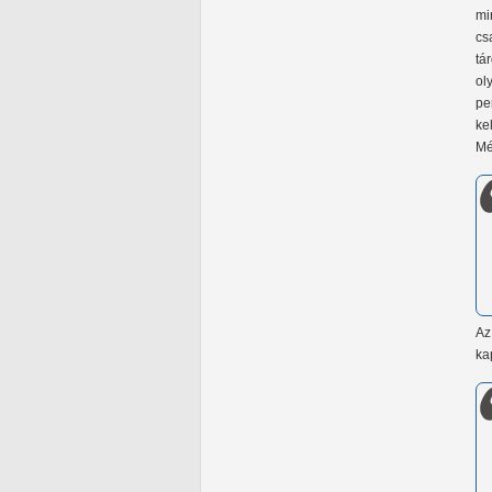
mi
cs
tá
ol
pe
ke
Mé
Az
ka