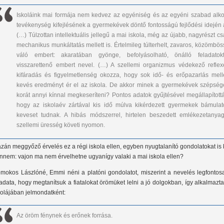
Iskoláink mai formája nem kedvez az egyéniség és az egyéni szabad alko
tevékenység kifejlésének a gyermekévek döntő fontosságú fejlődési idején á
(…) Túlzottan intellektuális jellegű a mai iskola, még az újabb, nagyrészt c
mechanikus munkáltatás mellett is. Értelmileg túlterhelt, zavaros, közömbös
váló embert: akaratában gyönge, befolyásolható, önálló feladatokt
visszarettenő embert nevel. (…) A szellemi organizmus védekező reflexe
kifáradás és figyelmetlenség okozza, hogy sok idő- és erőpazarlás melle
kevés eredményt ér el az iskola. De akkor minek a gyermekévek szépség
korát annyi kínnal megkeseríteni? Pontos adatok gyűjtésével megállapítottá
hogy az iskolaév zártával kis idő múlva kikérdezett gyermekek bámulat
keveset tudnak. A hibás módszerrel, hirtelen beszedett emlékezetanyag
szellemi üresség követi nyomon.
azán meggyőző érvelés ez a régi iskola ellen, egyben nyugtalanító gondolatokat is 
nnem: vajon ma nem érvelhetne ugyanígy valaki a mai iskola ellen?
mokos Lászlóné, Emmi néni a platóni gondolatot, miszerint a nevelés legfontos
ladata, hogy megtanítsuk a fiatalokat örömüket lelni a jó dolgokban, így alkalmazt
kolájában jelmondatként:
Az öröm fénynek és erőnek forrása.