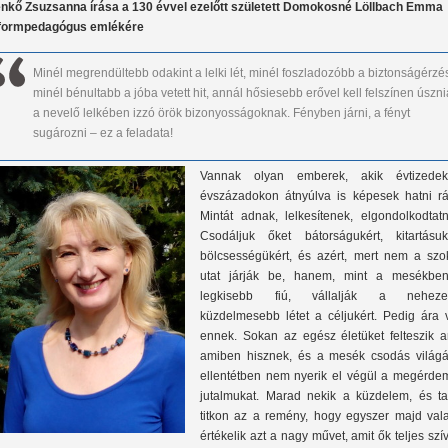
nkő Zsuzsanna írása a 130 évvel ezelőtt született Domokosné Löllbach Emma
formpedagógus emlékére
Minél megrendültebb odakint a lelki lét, minél foszladozóbb a biztonságérzé
minél bénultabb a jóba vetett hit, annál hősiesebb erővel kell felszínen úszni
a nevelő lelkében izzó örök bizonyosságoknak. Fényben járni, a fényt
sugározni – ez a feladata!
Vannak olyan emberek, akik évtizedek
évszázadokon átnyúlva is képesek hatni rá
Mintát adnak, lelkesítenek, elgondolkodtatn
Csodáljuk őket bátorságukért, kitartásuké
bölcsességükért, és azért, mert nem a szok
utat járják be, hanem, mint a mesékbe
legkisebb fiú, vállalják a neheze
küzdelmesebb létet a céljukért. Pedig ára 
ennek. Sokan az egész életüket felteszik ar
amiben hisznek, és a mesék csodás világá
ellentétben nem nyerik el végül a megérdem
jutalmukat. Marad nekik a küzdelem, és ta
titkon az a remény, hogy egyszer majd vala
értékelik azt a nagy művet, amit ők teljes szí