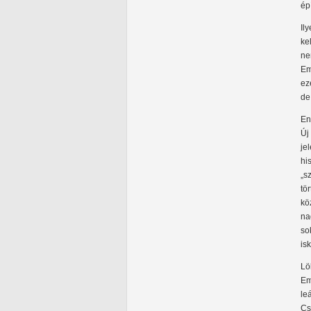
ép
Il
ke
ne
Em
ez
de
En
Új
je
hi
„s
tö
kö
na
so
is
Lö
Em
le
Cs