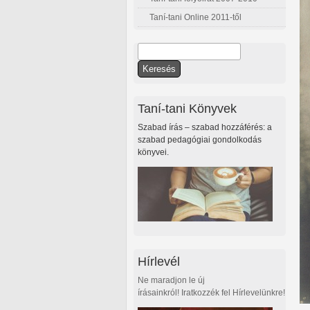
Taní-tani Online 2011-től
Keresés
Keresés űrlap
Taní-tani Könyvek
Szabad írás – szabad hozzáférés: a
szabad pedagógiai gondolkodás
könyvei.
Hírlevél
Ne maradjon le új
írásainkról! Iratkozzék fel Hírlevelünkre!