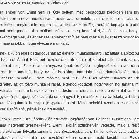
ítettek, de kényszerűségből félbehagytak.
yen ember volt Emmi néni is. Úgy sejtem, még pedagógus körökben sem ism
llőképpen a neve, munkássága, pedig az a szemlélet, ami őt jellemezte, talán s
m kellett annyira, mint éppen ma, amikor az Y és Z generáció koptatja a padok
mi néni gondolatai a múltból szólítanak meg bennünket, és én hiszem, hogy 
eket megismeri, és ennek szellemében tanít, az nem csak a diákjait teszi boldoga
 maga is jobban fogja élvezni a munkáját.
nek a különleges pedagógusnak az életéről, munkásságáról, az általa alapított b
 Iskoláról Áment Erzsébet neveléstörténeti kutató öt kötetből álló remek soroza
lentetett meg. Ezeket tanulmányozva újabb és újabb meglepetésekben volt rész
szen ki gondolná, hogy az Új Iskolában már folyt csoportmunkáltatás, proje
zínházzal nevelés”... Nem máskor, mint 1915 és 1949 között! Olvasva az isk
rténetét, az ott folyó munka leírását, elgondolkodtatott, hogy vajon hol tartana 
zoktatás, ha nem hagytuk volna feledésbe merülni azt a sok tapasztalatot, amit 
gyszerű pedagógus és csapata ránk hagyott. Ha ma létezne ez az iskola, azt hisz
kan látogatnánk hozzájuk jó gyakorlatokért. Mindenekelőtt azonban essék szó
kola alapítójáról, pályájának indulásáról.
llbach Emma 1885. április 7-én született Salgótarjánban, Löllbach Gusztáv és Gär
ma negyedik gyermekeként. Elemi iskoláit szülőhelyén végezte, majd a fels
ányiskolában folytatta tanulmányait Besztercebányán. Tanítói oklevelet a budape
alogány utcai tanító- és nevelőképzőben szerzett, majd később az Erzsé