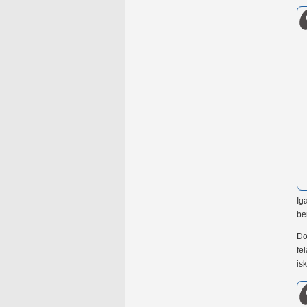
Ig
be
Do
fe
is