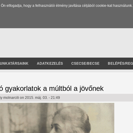
 elfogadja, hogy a felhasználói élmény javítása céljából cookie-kat használunk.
UNKATÁRSAINK
ADATKEZELÉS
CSECSE/BECSE
BELÉPÉS/REG
ó gyakorlatok a múltból a jövőnek
By
molnarcili
on 2015. máj. 03. - 21:49