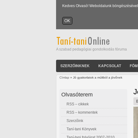
Kedves Olvasó! Weboldalunk böngészésével Ön
A szabad pedagógiai gondolkodás fóruma
SZERZŐINKNEK
KAPCSOLAT
FŐM
Címlap
» Jó gyakorlatok a múltból a jövőnek
Jelenlegi hely
J
Olvasóterem
RSS – cikkek
RSS – kommentek
Szerzőink
Taní-tani Könyvek
Taní-tani folyóirat 2007-2010