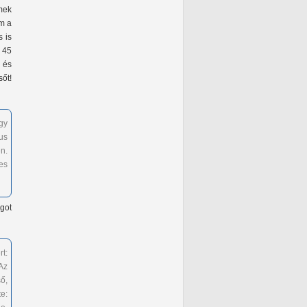
mek
em a
s is
 45
 és
őt!
gy
us
n.
es
got
t:
Az
ő,
e: