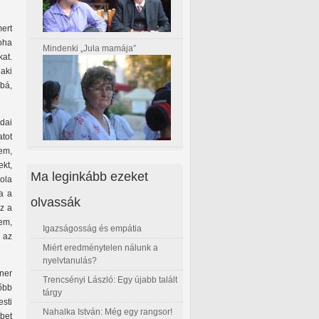
ert
oha
Mindenki „Jula mamája”
at.
aki
bbá,
udai
tot
em,
kt,
Ma leginkább ezeket
ola
ma a
olvassák
ez a
em,
Igazságosság és empátia
 az
Miért eredménytelen nálunk a
nyelvtanulás?
tner
Trencsényi László: Egy újabb talált
őbb
tárgy
sti
Nahalka István: Még egy rangsor!
bet