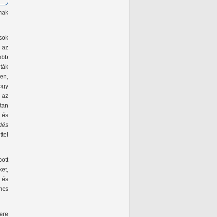
nak
sok
 az
obb
ták
en,
ogy
 az
ktan
i és
dés
ttel
ott
ket,
 és
incs
ere