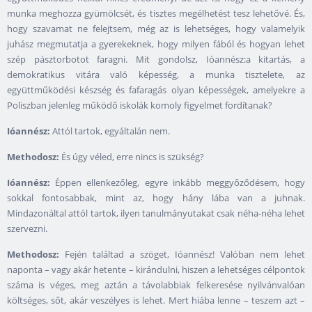
munka meghozza gyümölcsét, és tisztes megélhetést tesz lehetővé. És,
hogy szavamat ne felejtsem, még az is lehetséges, hogy valamelyik
juhász megmutatja a gyerekeknek, hogy milyen fából és hogyan lehet
szép pásztorbotot faragni. Mit gondolsz, Ióannész:a kitartás, a
demokratikus vitára való képesség, a munka tisztelete, az
együttműködési készség és fafaragás olyan képességek, amelyekre a
Poliszban jelenleg működő iskolák komoly figyelmet fordítanak?
Ióannész:
Attól tartok, egyáltalán nem.
Methodosz:
És úgy véled, erre nincs is szükség?
Ióannész:
Éppen ellenkezőleg, egyre inkább meggyőződésem, hogy
sokkal fontosabbak, mint az, hogy hány lába van a juhnak.
Mindazonáltal attól tartok, ilyen tanulmányutakat csak néha-néha lehet
szervezni.
Methodosz:
Fején találtad a szöget, Ióannész! Valóban nem lehet
naponta – vagy akár hetente – kirándulni, hiszen a lehetséges célpontok
száma is véges, meg aztán a távolabbiak felkeresése nyilvánvalóan
költséges, sőt, akár veszélyes is lehet. Mert hiába lenne – teszem azt –