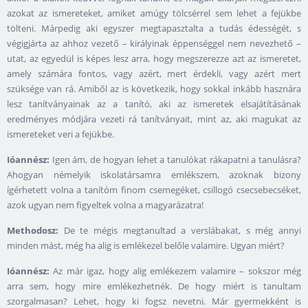
azokat az ismereteket, amiket amúgy tölcsérrel sem lehet a fejükbe
tölteni. Márpedig aki egyszer megtapasztalta a tudás édességét, s
végigjárta az ahhoz vezető – királyinak éppenséggel nem nevezhető –
utat, az egyedül is képes lesz arra, hogy megszerezze azt az ismeretet,
amely számára fontos, vagy azért, mert érdekli, vagy azért mert
szüksége van rá. Amiből az is következik, hogy sokkal inkább hasznára
lesz tanítványainak az a tanító, aki az ismeretek elsajátításának
eredményes módjára vezeti rá tanítványait, mint az, aki magukat az
ismereteket veri a fejükbe.
Ióannész:
Igen ám, de hogyan lehet a tanulókat rákapatni a tanulásra?
Ahogyan némelyik iskolatársamra emlékszem, azoknak bizony
ígérhetett volna a tanítóm finom csemegéket, csillogó csecsebecséket,
azok ugyan nem figyeltek volna a magyarázatra!
Methodosz:
De te mégis megtanultad a verslábakat, s még annyi
minden mást, még ha alig is emlékezel belőle valamire. Ugyan miért?
Ióannész:
Az már igaz, hogy alig emlékezem valamire – sokszor még
arra sem, hogy mire emlékezhetnék. De hogy miért is tanultam
szorgalmasan? Lehet, hogy ki fogsz nevetni. Már gyermekként is