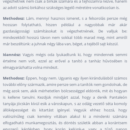
végezhetnek nem csak a birkák számára és a tejhozamra nézve, hanem
az adott számú birkához szükséges legelő méretére vonatkozóan is.
Methodosz:
Lám, mennyi hasznos ismeret, s a felsorolás persze még
hosszan folytatható, hiszen például a nagyobbak már akár
gazdaságossági számításokat is végezhetnének. De valljuk be:
mindezekből hosszú távon nem sokkal több marad meg, mint amiről
már beszéltünk: a juhnak négy lába van, béget, a tejéből sajt készül.
Ióannész:
Vagyis mégis oda lyukadtunk ki, hogy mindennek semmi
értelme nem volt, ezzel az erővel a tanító a tanház hűvösében is
elmagyarázhatta volna mindezt.
Methodosz:
Éppen, hogy nem. Ugyanis egy ilyen kirándulásból számos
további előny származik, amire persze sem a tanítók nem gondolnak, de
még azok sem, akik mérhetetlen bölcsességgel eldöntik, mit és hogyan
is kellene tanulni. Kezdjük mindjárt azzal, hogy a derék Pantaleón
tanyája jócskán kívül esik a városkapun, s az odáig vezető séta komoly
állóképességet és kitartást igényel. Vegyük ehhez hozzá, hogy
valószínűleg csak kemény vitában alakul ki a mindenki számára
elfogadható munkamegosztás, és döntés születik abban a korántsem
egyszerű kérdésben, hogy korán keljünk-e, vagy a tűző napon