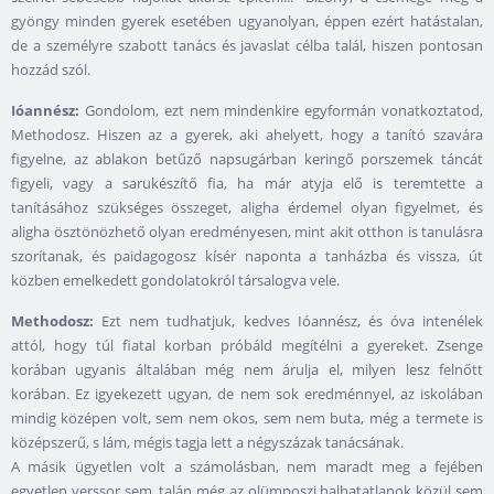
gyöngy minden gyerek esetében ugyanolyan, éppen ezért hatástalan,
de a személyre szabott tanács és javaslat célba talál, hiszen pontosan
hozzád szól.
Ióannész:
Gondolom, ezt nem mindenkire egyformán vonatkoztatod,
Methodosz. Hiszen az a gyerek, aki ahelyett, hogy a tanító szavára
figyelne, az ablakon betűző napsugárban keringő porszemek táncát
figyeli, vagy a sarukészítő fia, ha már atyja elő is teremtette a
tanításához szükséges összeget, aligha érdemel olyan figyelmet, és
aligha ösztönözhető olyan eredményesen, mint akit otthon is tanulásra
szorítanak, és paidagogosz kísér naponta a tanházba és vissza, út
közben emelkedett gondolatokról társalogva vele.
Methodosz:
Ezt nem tudhatjuk, kedves Ióannész, és óva intenélek
attól, hogy túl fiatal korban próbáld megítélni a gyereket. Zsenge
korában ugyanis általában még nem árulja el, milyen lesz felnőtt
korában. Ez igyekezett ugyan, de nem sok eredménnyel, az iskolában
mindig középen volt, sem nem okos, sem nem buta, még a termete is
középszerű, s lám, mégis tagja lett a négyszázak tanácsának.
A másik ügyetlen volt a számolásban, nem maradt meg a fejében
egyetlen verssor sem, talán még az olümposzi halhatatlanok közül sem