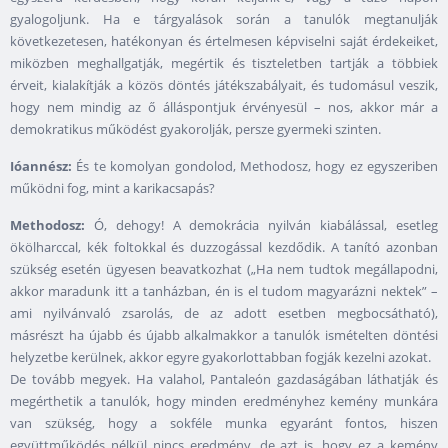
gyalogoljunk. Ha e tárgyalások során a tanulók megtanulják
következetesen, hatékonyan és értelmesen képviselni saját érdekeiket,
miközben meghallgatják, megértik és tiszteletben tartják a többiek
érveit, kialakítják a közös döntés játékszabályait, és tudomásul veszik,
hogy nem mindig az ő álláspontjuk érvényesül – nos, akkor már a
demokratikus működést gyakorolják, persze gyermeki szinten.
Ióannész:
És te komolyan gondolod, Methodosz, hogy ez egyszeriben
működni fog, mint a karikacsapás?
Methodosz:
Ó, dehogy! A demokrácia nyilván kiabálással, esetleg
ökölharccal, kék foltokkal és duzzogással kezdődik. A tanító azonban
szükség esetén ügyesen beavatkozhat („Ha nem tudtok megállapodni,
akkor maradunk itt a tanházban, én is el tudom magyarázni nektek” –
ami nyilvánvaló zsarolás, de az adott esetben megbocsátható),
másrészt ha újabb és újabb alkalmakkor a tanulók ismételten döntési
helyzetbe kerülnek, akkor egyre gyakorlottabban fogják kezelni azokat.
De tovább megyek. Ha valahol, Pantaleón gazdaságában láthatják és
megérthetik a tanulók, hogy minden eredményhez kemény munkára
van szükség, hogy a sokféle munka egyaránt fontos, hiszen
együttműködés nélkül nincs eredmény, de azt is, hogy ez a kemény