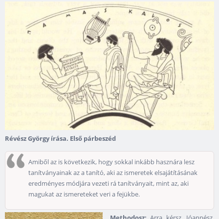
Révész György írása. Első párbeszéd
Amiből az is következik, hogy sokkal inkább hasznára lesz
tanítványainak az a tanító, aki az ismeretek elsajátításának
eredményes módjára vezeti rá tanítványait, mint az, aki
magukat az ismereteket veri a fejükbe.
Methodosz:
Arra kérsz, Ióannész,