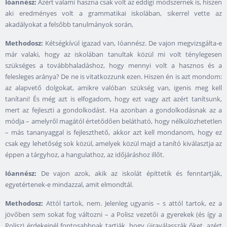
Ióannész:
Azért valami haszna csak volt az eddigi módszernek is, hiszen
aki eredményes volt a grammatikai iskolában, sikerrel vette az
akadályokat a felsőbb tanulmányok során,
Methodosz:
Kétségkívül igazad van, Ióannész. De vajon megvizsgálta-e
már valaki, hogy az iskolában tanultak közül mi volt ténylegesen
szükséges a továbbhaladáshoz, hogy mennyi volt a hasznos és a
felesleges aránya? De ne is vitatkozzunk ezen. Hiszen én is azt mondom:
az alapvető dolgokat, amikre valóban szükség van, igenis meg kell
tanítani! És még azt is elfogadom, hogy ezt vagy azt azért tanítsunk,
mert az fejleszti a gondolkodást. Ha azonban a gondolkodásnak az a
módja – amelyről magától értetődően belátható, hogy nélkülözhetetlen
– más tananyaggal is fejleszthető, akkor azt kell mondanom, hogy ez
csak egy lehetőség sok közül, amelyek közül majd a tanító kiválasztja az
éppen a tárgyhoz, a hangulathoz, az időjáráshoz illőt.
Ióannész:
De vajon azok, akik az iskolát építtetik és fenntartják,
egyetértenek-e mindazzal, amit elmondtál.
Methodosz:
Attól tartok, nem. Jelenleg ugyanis – s attól tartok, ez a
jövőben sem sokat fog változni – a Polisz vezetői a gyerekek (és így a
Polisz) érdekeinél fontosabbnak tartják, hogy újraválasszák őket, azért