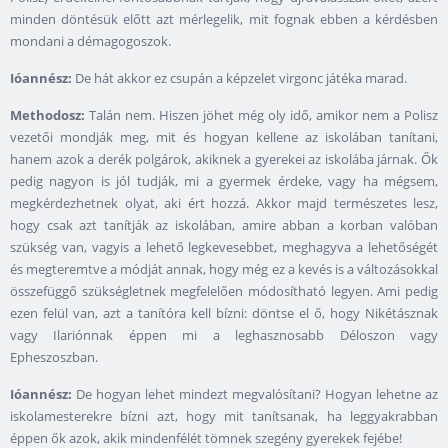
minden döntésük előtt azt mérlegelik, mit fognak ebben a kérdésben
mondani a démagogoszok.
Ióannész:
De hát akkor ez csupán a képzelet virgonc játéka marad.
Methodosz:
Talán nem. Hiszen jöhet még oly idő, amikor nem a Polisz
vezetői mondják meg, mit és hogyan kellene az iskolában tanítani,
hanem azok a derék polgárok, akiknek a gyerekei az iskolába járnak. Ők
pedig nagyon is jól tudják, mi a gyermek érdeke, vagy ha mégsem,
megkérdezhetnek olyat, aki ért hozzá. Akkor majd természetes lesz,
hogy csak azt tanítják az iskolában, amire abban a korban valóban
szükség van, vagyis a lehető legkevesebbet, meghagyva a lehetőségét
és megteremtve a módját annak, hogy még ez a kevés is a változásokkal
összefüggő szükségletnek megfelelően módosítható legyen. Ami pedig
ezen felül van, azt a tanítóra kell bízni: döntse el ő, hogy Nikétásznak
vagy Ilariónnak éppen mi a leghasznosabb Déloszon vagy
Epheszoszban.
Ióannész:
De hogyan lehet mindezt megvalósítani? Hogyan lehetne az
iskolamesterekre bízni azt, hogy mit tanítsanak, ha leggyakrabban
éppen ők azok, akik mindenfélét tömnek szegény gyerekek fejébe!