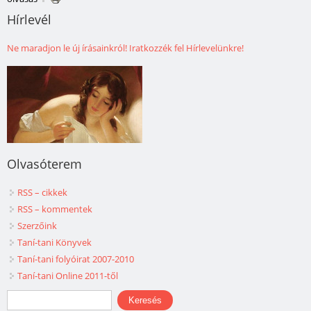
Hírlevél
Ne maradjon le új írásainkról! Iratkozzék fel Hírlevelünkre!
Olvasóterem
RSS – cikkek
RSS – kommentek
Szerzőink
Taní-tani Könyvek
Taní-tani folyóirat 2007-2010
Taní-tani Online 2011-től
Keresés űrlap
Keresés