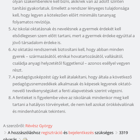
olyan szakemberekre kell bízni, akiknek van az adott szinten
tanítási gyakorlatuk. Emellett a rendszer lényeges tulajdonsága
kell, hogy legyen a kötelezően előírt minimális tananyag
folyamatos revíziója.
Az iskolai oktatásnak és nevelésnek a gyermek érdekét kell
elsődlegesen szem előtt tartani, mert a gyermek érdeke egyúttal a
jövő társadalom érdeke is.
Az oktatási rendszernek biztosítani kell, hogy abban minden
gyerek – származásától, etnikai hovatartozásától, vallásától,
családja anyagi helyzetétől függetlenül – azonos eséllyel vegyen
részt.
A pedagógusképzést úgy kell átalakítani, hogy általa a következő
pedagógusnemzedékek alkalmasak és képesek legyenek oktató-
nevelő tevékenységüket a fenti alapvetések szerint végezni.
A fentieket is figyelembe véve az iskolának mindenkor meg kell
tartani a hatályos törvényeket, de nem kell azokat örökkévalónak
és mindenhatónak tekinteni.
A szerzőről:
Révész György
A hozzászóláshoz
regisztráció
és
bejelentkezés
szükséges
3319
olvasás