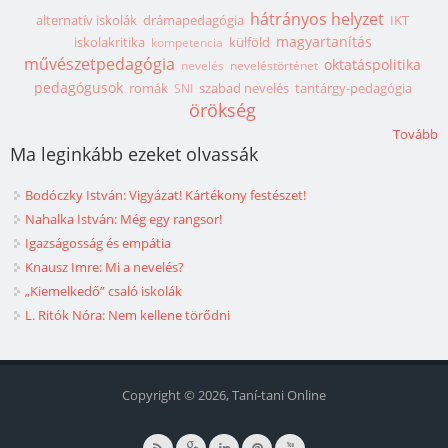
hátrányos helyzet
alternatív iskolák
drámapedagógia
IKT
magyartanítás
iskolakritika
külföld
kompetencia
művészetpedagógia
oktatáspolitika
nevelés
neveléstörténet
pedagógusok
romák
szabad nevelés
tantárgy-pedagógia
SNI
örökség
Tovább
Ma leginkább ezeket olvassák
Bodóczky István: Vigyázat! Kártékony festészet!
Nahalka István: Még egy rangsor!
Igazságosság és empátia
Knausz Imre: Mi a nevelés?
„Kiemelkedő” csaló iskolák
L. Ritók Nóra: Nem kellene törődni
Copyright © 2026, Taní-tani Online