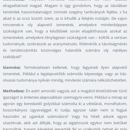
elragadtatnod magad. Magam is úgy gondolom, hogy az iskolában
temérdek haszontalanságot tömnek szegény tanítványok fejébe, s ha
akad is az ocsú között szem, az is kihullik a felejtés rostáján. De vajon
nincsenek-e oly alapvető ismeretek, amelyekre mindenképpen
szükségünk van, hogy a későbbiek során elsajátíthassuk azokat az
ismereteket, amelyekre ténylegesen szükségünk van – költők a verstan
tudományát, szobrászok az aranymetszés, földmérők a távolságmérés
és területszámítás közönséges halandók számára oly rejtélyes
szabályait?
Ióannész:
Természetesen kellenek, hogy legyenek ilyen alapvető
ismeretek. Például a legalapvetőbb számolás képessége, vagy az írás-
olvasás tudománya nyilván mindig, mindenki számára nélkülözhetetlen.
Methodosz:
Én azért amondó vagyok, ezt a magától értetődőnek tűnő
igazságot is érdemes alaposabban szemügyre venni. Például a minap az
agorán egy kereskedő golyókkal számolta ki a vételárat, mondhatom,
boszorkányos ügyességgel. Ki tudja, egyszer talán nem is fogjuk
használni az ujjainkat számolásra? Vagy ha hitelt adunk egyes
utazóknak, akik azt állítják, hogy az aigiptoszok egykor nem betűket
használtak, hanem képekkel jegyezték fel az uralkodók tetteit és más