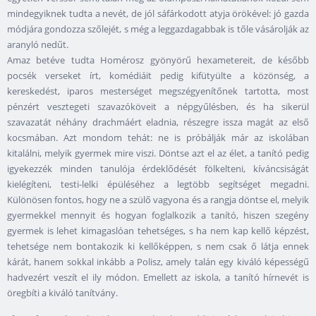
mindegyiknek tudta a nevét, de jól sáfárkodott atyja örökével: jó gazda
módjára gondozza szőlejét, s még a leggazdagabbak is tőle vásárolják az
aranyló nedűt.
Amaz betéve tudta Homérosz gyönyörű hexametereit, de később
pocsék verseket írt, komédiáit pedig kifütyülte a közönség, a
kereskedést, iparos mesterséget megszégyenítőnek tartotta, most
pénzért vesztegeti szavazóköveit a népgyűlésben, és ha sikerül
szavazatát néhány drachmáért eladnia, részegre issza magát az első
kocsmában. Azt mondom tehát: ne is próbálják már az iskolában
kitalálni, melyik gyermek mire viszi. Döntse azt el az élet, a tanító pedig
igyekezzék minden tanulója érdeklődését fölkelteni, kíváncsiságát
kielégíteni, testi-lelki épüléséhez a legtöbb segítséget megadni.
Különösen fontos, hogy ne a szülő vagyona és a rangja döntse el, melyik
gyermekkel mennyit és hogyan foglalkozik a tanító, hiszen szegény
gyermek is lehet kimagaslóan tehetséges, s ha nem kap kellő képzést,
tehetsége nem bontakozik ki kellőképpen, s nem csak ő látja ennek
kárát, hanem sokkal inkább a Polisz, amely talán egy kiváló képességű
hadvezért veszít el ily módon. Emellett az iskola, a tanító hírnevét is
öregbíti a kiváló tanítvány.