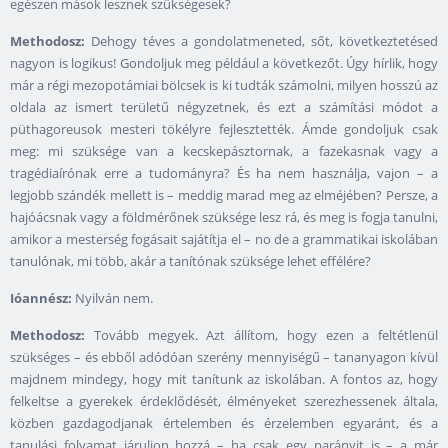
egészen mások lesznek szükségesek?
Methodosz:
Dehogy téves a gondolatmeneted, sőt, következtetésed
nagyon is logikus! Gondoljuk meg például a következőt. Úgy hírlik, hogy
már a régi mezopotámiai bölcsek is ki tudták számolni, milyen hosszú az
oldala az ismert területű négyzetnek, és ezt a számítási módot a
püthagoreusok mesteri tökélyre fejlesztették. Ámde gondoljuk csak
meg: mi szüksége van a kecskepásztornak, a fazekasnak vagy a
tragédiaírónak erre a tudományra? És ha nem használja, vajon – a
legjobb szándék mellett is – meddig marad meg az elméjében? Persze, a
hajóácsnak vagy a földmérőnek szüksége lesz rá, és meg is fogja tanulni,
amikor a mesterség fogásait sajátítja el – no de a grammatikai iskolában
tanulónak, mi több, akár a tanítónak szüksége lehet effélére?
Ióannész:
Nyilván nem.
Methodosz:
Tovább megyek. Azt állítom, hogy ezen a feltétlenül
szükséges – és ebből adódóan szerény mennyiségű – tananyagon kívül
majdnem mindegy, hogy mit tanítunk az iskolában. A fontos az, hogy
felkeltse a gyerekek érdeklődését, élményeket szerezhessenek általa,
közben gazdagodjanak értelemben és érzelemben egyaránt, és a
tanulási folyamat járuljon hozzá – ha csak egy parányit is – a már