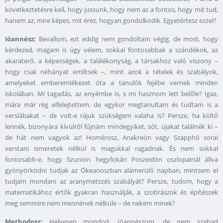
következtetésre kell, hogy jussunk, hogy nem az a fontos, hogy mit tud,
hanem az, mire képes, mit érez, hogyan gondolkodik. Egyetértesz ezzel?
Ióannész:
Bevallom, ezt eddig nem gondoltam végig, de most, hogy
kérdezed, magam is úgy vélem, sokkal fontosabbak a szándékok, az
akaraterő, a képességek, a találékonyság, a társakhoz való viszony –
hogy csak néhányat említsek –, mint azok a tételek és szabályok,
amelyeket emberemlékezet óta a tanulók fejébe vernek minden
iskolában. Mi tagadás, az enyémbe is, s mi hasznom lett belőle? Igaz,
mára már rég elfelejtettem, de egykor megtanultam és tudtam is a
verslábakat – de volt-e rájuk szükségem valaha is? Persze, ha költő
lennék, bizonyára kívülről fújnám mindegyiket, sőt, újakat találnék ki –
de hát nem vagyok az! Homérosz, Anakreón vagy Szapphó sorai
verstani ismeretek nélkül is magukkal ragadnak. És nem sokkal
fontosabb-e, hogy Szunion hegyfokán Poszeidón oszlopainál állva
gyönyörködni tudjak az Ókeanoszban alámerülő napban, mintsem el
tudjam mondani az aranymetszés szabályát? Persze, tudom, hogy a
matematikához értők gyakran használják, a szobrászok és építészek
meg semmire nem mennének nélküle – de nekem minek?
Methodosz:
Helyesen mondod, Ióannészom, de nem szabad