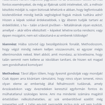
fontos eseményeket, de még az ifjaknak szóló intelmeket, sőt, a méhsör
készítési módját is, vajon biztosak lehetünk-e abban, hogy legfontosabb
közlendőinket mindig betűk segítségével fogjuk mások tudtára adni?
Hiszen a képek sokkal érdekesebbek, s így éberen tudják tartani az
érdeklődést, s ha – talán a távoli jövőben – feltalálnának olyan eszközt,
amellyel – akár előre elkészített – képeket lehetne sorba rendezni, vagy
éppen mozgatni, nem ezt választaná-e az emberek többsége?
Ióannész:
Hiába szövöd úgy beszélgetésünk fonalát, Methodoszom,
hogy végül mindig nekem kelljen visszavonulni, ez egyszer mégis
ellentmondok neked. Mert abból, amit mondasz, az következne, hogy
talán semmit nem kellene az iskolában tanítani, de hiszen ezt magad
sem gondolhatod komolyan!
Methodosz:
Távol álljon tőlem, hogy ilyesmit gondoljak vagy mondjak!
Csak éppen arra kívántam rámutatni, hogy nincs olyan ismeret, nincs
olyan eleme az emberiség által felhalmozott tudásnak, amely
évszázadokon vagy évezredeken keresztül egyformán fontos és
múlhatatlanul szükséges lenne. Ami ma mindenki számára magától
értetődően nélkülözhetetlen, az sok emberöltővel ezelőtt még
ismeretlen volt, s talán egy-két nemzedék múlva már azt sem tudják,