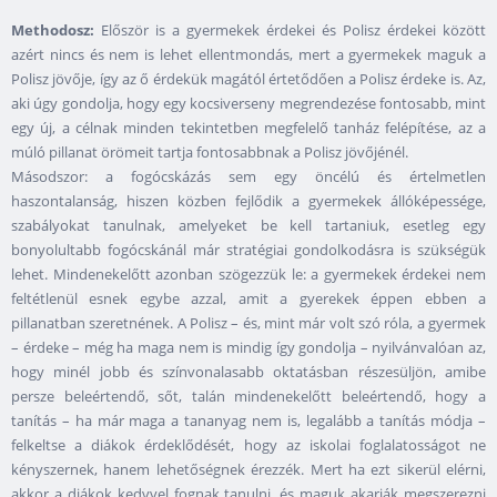
Methodosz:
Először is a gyermekek érdekei és Polisz érdekei között
azért nincs és nem is lehet ellentmondás, mert a gyermekek maguk a
Polisz jövője, így az ő érdekük magától értetődően a Polisz érdeke is. Az,
aki úgy gondolja, hogy egy kocsiverseny megrendezése fontosabb, mint
egy új, a célnak minden tekintetben megfelelő tanház felépítése, az a
múló pillanat örömeit tartja fontosabbnak a Polisz jövőjénél.
Másodszor: a fogócskázás sem egy öncélú és értelmetlen
haszontalanság, hiszen közben fejlődik a gyermekek állóképessége,
szabályokat tanulnak, amelyeket be kell tartaniuk, esetleg egy
bonyolultabb fogócskánál már stratégiai gondolkodásra is szükségük
lehet. Mindenekelőtt azonban szögezzük le: a gyermekek érdekei nem
feltétlenül esnek egybe azzal, amit a gyerekek éppen ebben a
pillanatban szeretnének. A Polisz – és, mint már volt szó róla, a gyermek
– érdeke – még ha maga nem is mindig így gondolja – nyilvánvalóan az,
hogy minél jobb és színvonalasabb oktatásban részesüljön, amibe
persze beleértendő, sőt, talán mindenekelőtt beleértendő, hogy a
tanítás – ha már maga a tananyag nem is, legalább a tanítás módja –
felkeltse a diákok érdeklődését, hogy az iskolai foglalatosságot ne
kényszernek, hanem lehetőségnek érezzék. Mert ha ezt sikerül elérni,
akkor a diákok kedvvel fognak tanulni, és maguk akarják megszerezni