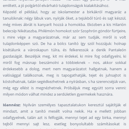
említett, a jó polgártól elvárható tulajdonságok kialakításához.
Képzeld el például, hogy az iskolamester a birkákról magyaráz a
tanulóknak: négy lábuk van, nyírják őket, a tejükből túró és sajt készül,
még míves ábrát is kanyarít hozzá a homokba. Eközben a kis Hilarión
belecsíp Nikétaszba, Philémón homokot szór Szophrón göndör fürtjeire,
s mire vége a magyarázatnak, már az sem tudják, miről is volt
tulajdonképpen szó. De ha a bölcs tanító így szól hozzájuk: holnap
kisétálunk a városkapun túlra, és felkeressük a derék Pantaleón
gazdaságát. Beszéljük meg, kit mi érdekel, ki mire fog odafigyelni, ki
miről fog másnap beszámolni a többieknek – nos, akkor sokkal
érdekesebb a dolog, mert nem magyarázatot hallgatnak, hanem a
valósággal találkoznak, meg is tapogathatják, tejet és juhsajtot is
kóstolhatnak, talán segédkezhetnek a nyírásban, s ha szerencséjük van,
még egy ellést is megnézhetnek. Próbáljuk meg együtt sorra venni:
milyen módon válhat mindez a serdületlen gyermekek hasznára.
Ióannész:
Nyilván személyes tapasztalatukon keresztül sajátítják el
mindazt, amit a tanító mesélt volna nekik. Ha e mellett jobban
odafigyelnek, talán azt is felfogják, mennyi tejet ad egy birka, mennyi
tejből mennyi sajt lesz, esetleg bonyolultabb számításokat is