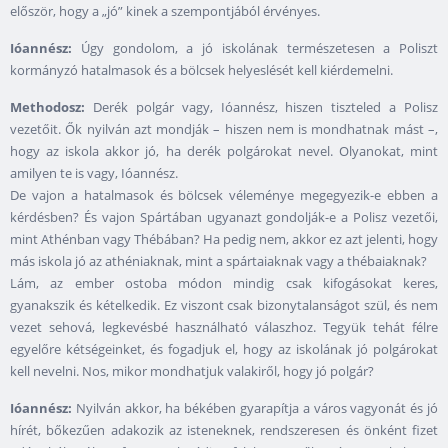
először, hogy a „jó” kinek a szempontjából érvényes.
Ióannész:
Úgy gondolom, a jó iskolának természetesen a Poliszt
kormányzó hatalmasok és a bölcsek helyeslését kell kiérdemelni.
Methodosz:
Derék polgár vagy, Ióannész, hiszen tiszteled a Polisz
vezetőit. Ők nyilván azt mondják – hiszen nem is mondhatnak mást –,
hogy az iskola akkor jó, ha derék polgárokat nevel. Olyanokat, mint
amilyen te is vagy, Ióannész.
De vajon a hatalmasok és bölcsek véleménye megegyezik-e ebben a
kérdésben? És vajon Spártában ugyanazt gondolják-e a Polisz vezetői,
mint Athénban vagy Thébában? Ha pedig nem, akkor ez azt jelenti, hogy
más iskola jó az athéniaknak, mint a spártaiaknak vagy a thébaiaknak?
Lám, az ember ostoba módon mindig csak kifogásokat keres,
gyanakszik és kételkedik. Ez viszont csak bizonytalanságot szül, és nem
vezet sehová, legkevésbé használható válaszhoz. Tegyük tehát félre
egyelőre kétségeinket, és fogadjuk el, hogy az iskolának jó polgárokat
kell nevelni. Nos, mikor mondhatjuk valakiről, hogy jó polgár?
Ióannész:
Nyilván akkor, ha békében gyarapítja a város vagyonát és jó
hírét, bőkezűen adakozik az isteneknek, rendszeresen és önként fizet