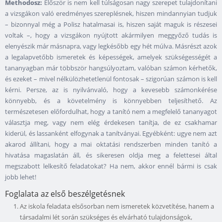
Methodosz:
Először is nem kell túlságosan nagy szerepet tulajdonítani
a vizsgákon való eredményes szereplésnek, hiszen mindannyian tudjuk
– bizonnyal még a Polisz hatalmasai is, hiszen saját maguk is részesei
voltak –, hogy a vizsgákon nyújtott akármilyen meggyőző tudás is
elenyészik már másnapra, vagy legkésőbb egy hét múlva. Másrészt azok
a legalapvetőbb ismeretek és képességek, amelyek szükségességét a
tananyagban már többször hangsúlyoztam, valóban számon kérhetők,
és ezeket – mivel nélkülözhetetlenül fontosak – szigorúan számon is kell
kérni. Persze, az is nyilvánvaló, hogy a kevesebb számonkérése
könnyebb, és a követelmény is könnyebben teljesíthető. Az
természetesen előfordulhat, hogy a tanító nem a megfelelő tananyagot
választja meg, vagy nem elég érdekesen tanítja, de ez csakhamar
kiderül, és lassanként elfogynak a tanítványai. Egyébként: ugye nem azt
akarod állítani, hogy a mai oktatási rendszerben minden tanító a
hivatása magaslatán áll, és sikeresen oldja meg a felettesei által
megszabott lelkesítő feladatokat? Ha nem, akkor ennél bármi is csak
jobb lehet!
Foglalata az első beszélgetésnek
Az iskola feladata elsősorban nem ismeretek közvetítése, hanem a
társadalmi lét során szükséges és elvárható tulajdonságok,