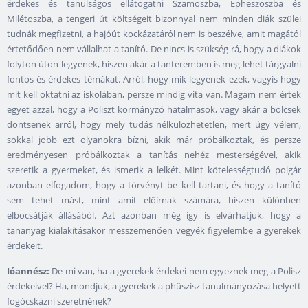
érdekes és tanulságos ellátogatni Szamoszba, Epheszoszba és
Milétoszba, a tengeri út költségeit bizonnyal nem minden diák szülei
tudnák megfizetni, a hajóút kockázatáról nem is beszélve, amit magától
értetődően nem vállalhat a tanító. De nincs is szükség rá, hogy a diákok
folyton úton legyenek, hiszen akár a tanteremben is meg lehet tárgyalni
fontos és érdekes témákat. Arról, hogy mik legyenek ezek, vagyis hogy
mit kell oktatni az iskolában, persze mindig vita van. Magam nem értek
egyet azzal, hogy a Poliszt kormányzó hatalmasok, vagy akár a bölcsek
döntsenek arról, hogy mely tudás nélkülözhetetlen, mert úgy vélem,
sokkal jobb ezt olyanokra bízni, akik már próbálkoztak, és persze
eredményesen próbálkoztak a tanítás nehéz mesterségével, akik
szeretik a gyermeket, és ismerik a lelkét. Mint kötelességtudó polgár
azonban elfogadom, hogy a törvényt be kell tartani, és hogy a tanító
sem tehet mást, mint amit előírnak számára, hiszen különben
elbocsátják állásából. Azt azonban még így is elvárhatjuk, hogy a
tananyag kialakításakor messzemenően vegyék figyelembe a gyerekek
érdekeit.
Ióannész:
De mi van, ha a gyerekek érdekei nem egyeznek meg a Polisz
érdekeivel? Ha, mondjuk, a gyerekek a phüszisz tanulmányozása helyett
fogócskázni szeretnének?