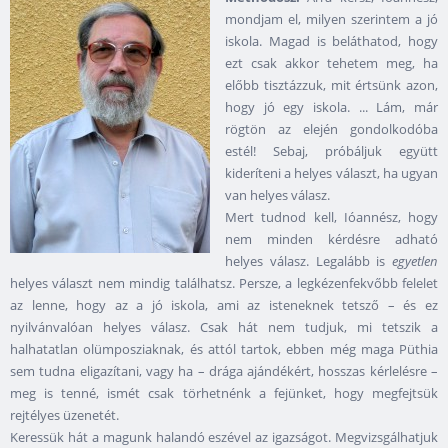
mondjam el, milyen szerintem a jó
iskola. Magad is beláthatod, hogy
ezt csak akkor tehetem meg, ha
előbb tisztázzuk, mit értsünk azon,
hogy jó egy iskola. ... Lám, már
rögtön az elején gondolkodóba
estél! Sebaj, próbáljuk együtt
kideríteni a helyes választ, ha ugyan
van helyes válasz.
Mert tudnod kell, Ióannész, hogy
nem minden kérdésre adható
helyes válasz. Legalább is
egyetlen
helyes választ nem mindig találhatsz. Persze, a legkézenfekvőbb felelet
az lenne, hogy az a jó iskola, ami az isteneknek tetsző – és ez
nyilvánvalóan helyes válasz. Csak hát nem tudjuk, mi tetszik a
halhatatlan olümposziaknak, és attól tartok, ebben még maga Püthia
sem tudna eligazítani, vagy ha – drága ajándékért, hosszas kérlelésre –
meg is tenné, ismét csak törhetnénk a fejünket, hogy megfejtsük
rejtélyes üzenetét.
Keressük hát a magunk halandó eszével az igazságot. Megvizsgálhatjuk