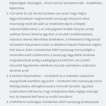
képességek, készségek – közös szóval: kompetenciák – kialakítása,
fejlesztése.
A jó tanár és a jó iskola tisztában van azzal, hogy még a
leggondosabban megtervezett tananyag túlnyomó része
viszonylag rövid idő alatt az érdektelenség és a felejtés
süllyesztőjébe kerül, s az a lényegesen kisebb hányad, amely
valóban fontos lehetne egyrészt a tanulók továbbhaladása,
másrészt sikeres életvitelük érdekében, a hihetetlenül felgyorsult
társadalmi folyamatok miatt az általános képzési folyamat végére
már elavul. Ezért a kötelezően előírt tananyag mennyiségét a
minimálisra kell csökkenteni, a tananyag nagyobbik részének
megválasztását pedig a pedagógusra kell bízni, aki a külső
tényezők figyelembe vételével a tanuló személyére szabottan
dönthet erről.
A tanítási folyamatban – a kötelező és a szabadon választott
anyagrészek esetében egyaránt – törekedni kell a tananyag vonzó
feldolgozására, elősegítve ezzel a motivált tanulást. Egyúttal
tudatosítani kell benne, hogy önképzésre élete végéig szüksége
lesz, és képessé kell tenni az önálló tanulásra.
A feltétlenül szükséges, kötelezően előírt tananyag kiválasztását