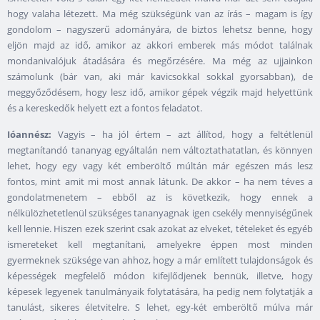
hogy valaha létezett. Ma még szükségünk van az írás – magam is így
gondolom – nagyszerű adományára, de biztos lehetsz benne, hogy
eljön majd az idő, amikor az akkori emberek más módot találnak
mondanivalójuk átadására és megőrzésére. Ma még az ujjainkon
számolunk (bár van, aki már kavicsokkal sokkal gyorsabban), de
meggyőződésem, hogy lesz idő, amikor gépek végzik majd helyettünk
és a kereskedők helyett ezt a fontos feladatot.
Ióannész:
Vagyis – ha jól értem – azt állítod, hogy a feltétlenül
megtanítandó tananyag egyáltalán nem változtathatatlan, és könnyen
lehet, hogy egy vagy két emberöltő múltán már egészen más lesz
fontos, mint amit mi most annak látunk. De akkor – ha nem téves a
gondolatmenetem – ebből az is következik, hogy ennek a
nélkülözhetetlenül szükséges tananyagnak igen csekély mennyiségűnek
kell lennie. Hiszen ezek szerint csak azokat az elveket, tételeket és egyéb
ismereteket kell megtanítani, amelyekre éppen most minden
gyermeknek szüksége van ahhoz, hogy a már említett tulajdonságok és
képességek megfelelő módon kifejlődjenek bennük, illetve, hogy
képesek legyenek tanulmányaik folytatására, ha pedig nem folytatják a
tanulást, sikeres életvitelre. S lehet, egy-két emberöltő múlva már