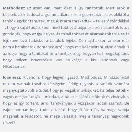
Methodosz:
Ez azért van, mert őket is így tanították. Mert azok a
bölcsek, akik tudósai a grammatikának és a geometriának, és akiktől a
tanítók egykor tanultak, maguk is arra törekedtek – teljes jószándékkal
–, hogy a saját tudásukból minél többet átadjanak, ezért a tanítók is azt
gondolják, hogy ez így helyes, és minél többet át akarnak tölteni a saját
fejükben lévő tudásból a tanulóik fejébe. De majd akkor, amikor már
nem a hatalmasok döntenek arról, hogy mit kell tanítani, eljön annak is
az ideje, hogy a tanítókat arra tanítják meg, hogyan kell megállapítani,
hogy milyen ismeretekre van szüksége a kis Ilariónnak vagy
Nikétásznak.
Ióannész:
Kívánom, hogy legyen igazad, Methodosz. Mindazonáltal
nekem vannak további kétségeim. Eddig ugyanis a tanítók számára
megnyugtató volt a tudat, hogy jól végzik munkájukat, ha teljesítették –
vagyis megtanították – mindazt, amit az elöljárók előírtak és elvártak, s
hogy ez így történt, arról tanítványaik a vizsgákon adtak számot. De
vajon honnan fogja tudni a tanító, hogy jó úton jár, ha maga szabja
magának a feladatot, ha maga választja meg a tananyag nagyobbik
részét?