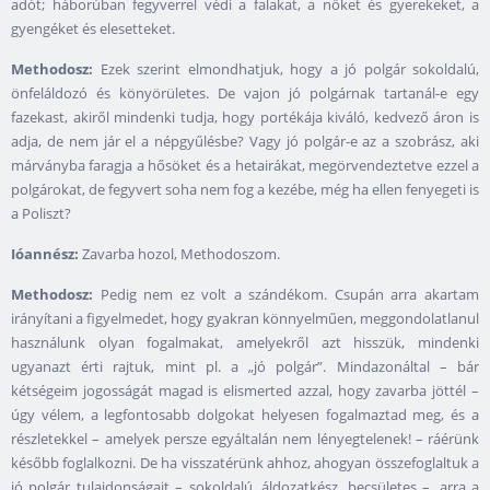
adót; háborúban fegyverrel védi a falakat, a nőket és gyerekeket, a
gyengéket és elesetteket.
Methodosz:
Ezek szerint elmondhatjuk, hogy a jó polgár sokoldalú,
önfeláldozó és könyörületes. De vajon jó polgárnak tartanál-e egy
fazekast, akiről mindenki tudja, hogy portékája kiváló, kedvező áron is
adja, de nem jár el a népgyűlésbe? Vagy jó polgár-e az a szobrász, aki
márványba faragja a hősöket és a hetairákat, megörvendeztetve ezzel a
polgárokat, de fegyvert soha nem fog a kezébe, még ha ellen fenyegeti is
a Poliszt?
Ióannész:
Zavarba hozol, Methodoszom.
Methodosz:
Pedig nem ez volt a szándékom. Csupán arra akartam
irányítani a figyelmedet, hogy gyakran könnyelműen, meggondolatlanul
használunk olyan fogalmakat, amelyekről azt hisszük, mindenki
ugyanazt érti rajtuk, mint pl. a „jó polgár”. Mindazonáltal – bár
kétségeim jogosságát magad is elismerted azzal, hogy zavarba jöttél –
úgy vélem, a legfontosabb dolgokat helyesen fogalmaztad meg, és a
részletekkel – amelyek persze egyáltalán nem lényegtelenek! – ráérünk
később foglalkozni. De ha visszatérünk ahhoz, ahogyan összefoglaltuk a
jó polgár tulajdonságait – sokoldalú, áldozatkész, becsületes –, arra a