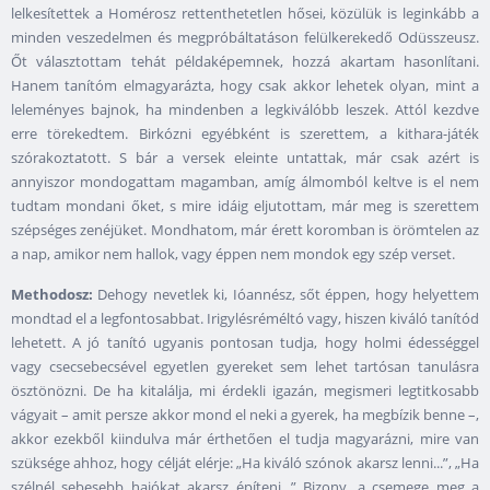
lelkesítettek a Homérosz rettenthetetlen hősei, közülük is leginkább a
minden veszedelmen és megpróbáltatáson felülkerekedő Odüsszeusz.
Őt választottam tehát példaképemnek, hozzá akartam hasonlítani.
Hanem tanítóm elmagyarázta, hogy csak akkor lehetek olyan, mint a
leleményes bajnok, ha mindenben a legkiválóbb leszek. Attól kezdve
erre törekedtem. Birkózni egyébként is szerettem, a kithara-játék
szórakoztatott. S bár a versek eleinte untattak, már csak azért is
annyiszor mondogattam magamban, amíg álmomból keltve is el nem
tudtam mondani őket, s mire idáig eljutottam, már meg is szerettem
szépséges zenéjüket. Mondhatom, már érett koromban is örömtelen az
a nap, amikor nem hallok, vagy éppen nem mondok egy szép verset.
Methodosz:
Dehogy nevetlek ki, Ióannész, sőt éppen, hogy helyettem
mondtad el a legfontosabbat. Irigylésréméltó vagy, hiszen kiváló tanítód
lehetett. A jó tanító ugyanis pontosan tudja, hogy holmi édességgel
vagy csecsebecsével egyetlen gyereket sem lehet tartósan tanulásra
ösztönözni. De ha kitalálja, mi érdekli igazán, megismeri legtitkosabb
vágyait – amit persze akkor mond el neki a gyerek, ha megbízik benne –,
akkor ezekből kiindulva már érthetően el tudja magyarázni, mire van
szüksége ahhoz, hogy célját elérje: „Ha kiváló szónok akarsz lenni...”, „Ha
szélnél sebesebb hajókat akarsz építeni...” Bizony, a csemege meg a