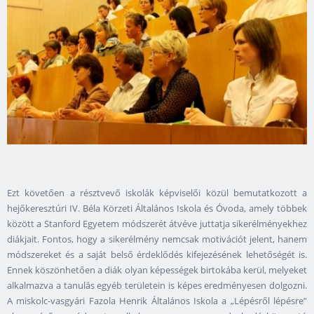
Ezt követően a résztvevő iskolák képviselői közül bemutatkozott a
hejőkeresztúri IV. Béla Körzeti Általános Iskola és Óvoda, amely többek
között a Stanford Egyetem módszerét átvéve juttatja sikerélményekhez
diákjait. Fontos, hogy a sikerélmény nemcsak motivációt jelent, hanem
módszereket és a saját belső érdeklődés kifejezésének lehetőségét is.
Ennek köszönhetően a diák olyan képességek birtokába kerül, melyeket
alkalmazva a tanulás egyéb területein is képes eredményesen dolgozni.
A miskolc-vasgyári Fazola Henrik Általános Iskola a „Lépésről lépésre”