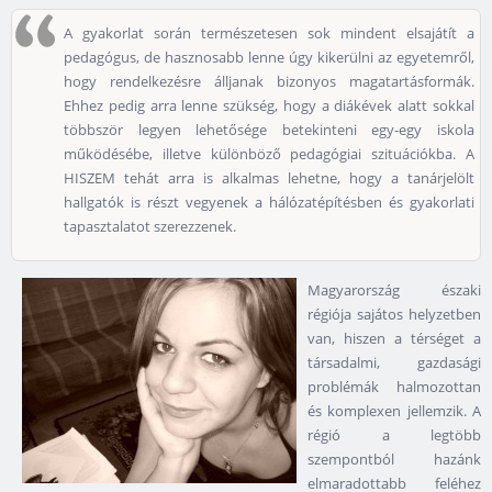
A gyakorlat során természetesen sok mindent elsajátít a
pedagógus, de hasznosabb lenne úgy kikerülni az egyetemről,
hogy rendelkezésre álljanak bizonyos magatartásformák.
Ehhez pedig arra lenne szükség, hogy a diákévek alatt sokkal
többször legyen lehetősége betekinteni egy-egy iskola
működésébe, illetve különböző pedagógiai szituációkba. A
HISZEM tehát arra is alkalmas lehetne, hogy a tanárjelölt
hallgatók is részt vegyenek a hálózatépítésben és gyakorlati
tapasztalatot szerezzenek.
Magyarország északi
régiója sajátos helyzetben
van, hiszen a térséget a
társadalmi, gazdasági
problémák halmozottan
és komplexen jellemzik. A
régió a legtöbb
szempontból hazánk
elmaradottabb feléhez