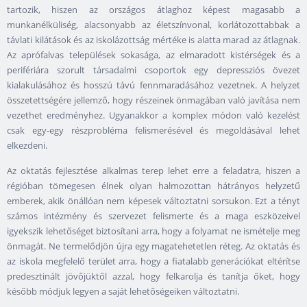
tartozik, hiszen az országos átlaghoz képest magasabb a
munkanélküliség, alacsonyabb az életszínvonal, korlátozottabbak a
távlati kilátások és az iskolázottság mértéke is alatta marad az átlagnak.
Az aprófalvas települések sokasága, az elmaradott kistérségek és a
perifériára szorult társadalmi csoportok egy depressziós övezet
kialakulásához és hosszú távú fennmaradásához vezetnek. A helyzet
összetettségére jellemző, hogy részeinek önmagában való javítása nem
vezethet eredményhez. Ugyanakkor a komplex módon való kezelést
csak egy-egy részprobléma felismerésével és megoldásával lehet
elkezdeni.
Az oktatás fejlesztése alkalmas terep lehet erre a feladatra, hiszen a
régióban tömegesen élnek olyan halmozottan hátrányos helyzetű
emberek, akik önállóan nem képesek változtatni sorsukon. Ezt a tényt
számos intézmény és szervezet felismerte és a maga eszközeivel
igyekszik lehetőséget biztosítani arra, hogy a folyamat ne ismételje meg
önmagát. Ne termelődjön újra egy magatehetetlen réteg. Az oktatás és
az iskola megfelelő terület arra, hogy a fiatalabb generációkat eltérítse
predesztinált jövőjüktől azzal, hogy felkarolja és tanítja őket, hogy
később módjuk legyen a saját lehetőségeiken változtatni.