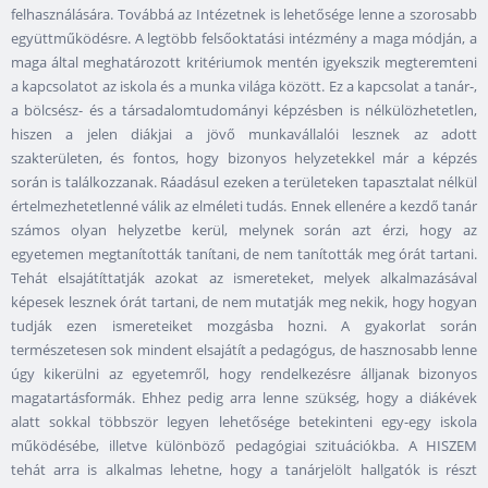
felhasználására. Továbbá az Intézetnek is lehetősége lenne a szorosabb
együttműködésre. A legtöbb felsőoktatási intézmény a maga módján, a
maga által meghatározott kritériumok mentén igyekszik megteremteni
a kapcsolatot az iskola és a munka világa között. Ez a kapcsolat a tanár-,
a bölcsész- és a társadalomtudományi képzésben is nélkülözhetetlen,
hiszen a jelen diákjai a jövő munkavállalói lesznek az adott
szakterületen, és fontos, hogy bizonyos helyzetekkel már a képzés
során is találkozzanak. Ráadásul ezeken a területeken tapasztalat nélkül
értelmezhetetlenné válik az elméleti tudás. Ennek ellenére a kezdő tanár
számos olyan helyzetbe kerül, melynek során azt érzi, hogy az
egyetemen megtanították tanítani, de nem tanították meg órát tartani.
Tehát elsajátíttatják azokat az ismereteket, melyek alkalmazásával
képesek lesznek órát tartani, de nem mutatják meg nekik, hogy hogyan
tudják ezen ismereteiket mozgásba hozni. A gyakorlat során
természetesen sok mindent elsajátít a pedagógus, de hasznosabb lenne
úgy kikerülni az egyetemről, hogy rendelkezésre álljanak bizonyos
magatartásformák. Ehhez pedig arra lenne szükség, hogy a diákévek
alatt sokkal többször legyen lehetősége betekinteni egy-egy iskola
működésébe, illetve különböző pedagógiai szituációkba. A HISZEM
tehát arra is alkalmas lehetne, hogy a tanárjelölt hallgatók is részt