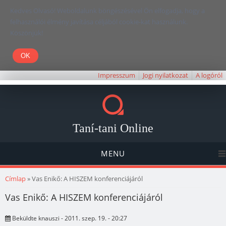
Kedves Olvasó! Weboldalunk böngészésével Ön elfogadja, hogy a
felhasználói élmény javítása céljából cookie-kat használunk.
Köszönjük!
Impresszum
Jogi nyilatkozat
A logóról
Taní-tani Online
MENU
Jelenlegi hely
Címlap
» Vas Enikő: A HISZEM konferenciájáról
Vas Enikő: A HISZEM konferenciájáról
Beküldte
knauszi
- 2011. szep. 19. - 20:27