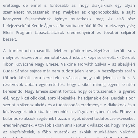
érettségi, de ennél is fontosabb az, hogy diákjaiknak egy olyan
szemléletet mutassanak meg, melyben az öngondoskodás, a saját
környezet fejlesztésének igénye mutatkozik meg. Az első rész
befejezéseként Kende Ágnes a Borsodban működő Gyermekszegénység
Elleni Program tapasztalatairól, eredményeiről és további céljairól
beszélt.
A konferencia második felében pódiumbeszélgetésre került sor,
melynek részvevői a bemutatkozott iskolák képviselői voltak (Derdák
Tibor, Kovácsné Nagy Emese, Valkóné Horváth Szilvia – az abaújkéri
Budai Sándor sajnos már nem tudott jelen lenni). A beszélgetés során
többek között arra keresték a választ, hogy mit jelent a siker. A
résztvevők abban egyetértettek, hogy a siker mindig egyéni szinten
keresendő. Nagy Emese szerint fontos, hogy célt tűzzenek ki a gyerek
elé, hogy kicsi célokkal, apró lépésekkel haladjanak előre. Derdák Tibor
szerint a siker az akciók és a tudatosodás eredménye. A diákoknak és a
közösségnek birtokba kell venniük a világot, melyben élnek. Ehhez a
különböző akciók segítenek hozzá, melyek idővel tudatos cselekvéseket
eredményeznek. A továbbiakban arra kaptunk válaszokat, hogy melyek
az alapfeltételek, a főbb mutatók az iskolák munkájában. Valkóné