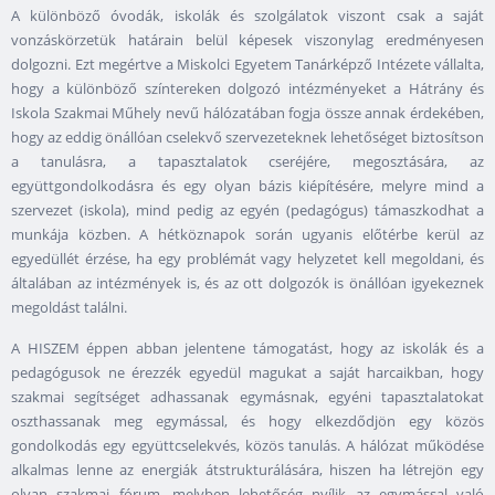
A különböző óvodák, iskolák és szolgálatok viszont csak a saját
vonzáskörzetük határain belül képesek viszonylag eredményesen
dolgozni. Ezt megértve a Miskolci Egyetem Tanárképző Intézete vállalta,
hogy a különböző színtereken dolgozó intézményeket a Hátrány és
Iskola Szakmai Műhely nevű hálózatában fogja össze annak érdekében,
hogy az eddig önállóan cselekvő szervezeteknek lehetőséget biztosítson
a tanulásra, a tapasztalatok cseréjére, megosztására, az
együttgondolkodásra és egy olyan bázis kiépítésére, melyre mind a
szervezet (iskola), mind pedig az egyén (pedagógus) támaszkodhat a
munkája közben. A hétköznapok során ugyanis előtérbe kerül az
egyedüllét érzése, ha egy problémát vagy helyzetet kell megoldani, és
általában az intézmények is, és az ott dolgozók is önállóan igyekeznek
megoldást találni.
A HISZEM éppen abban jelentene támogatást, hogy az iskolák és a
pedagógusok ne érezzék egyedül magukat a saját harcaikban, hogy
szakmai segítséget adhassanak egymásnak, egyéni tapasztalatokat
oszthassanak meg egymással, és hogy elkezdődjön egy közös
gondolkodás egy együttcselekvés, közös tanulás. A hálózat működése
alkalmas lenne az energiák átstrukturálására, hiszen ha létrejön egy
olyan szakmai fórum, melyben lehetőség nyílik az egymással való