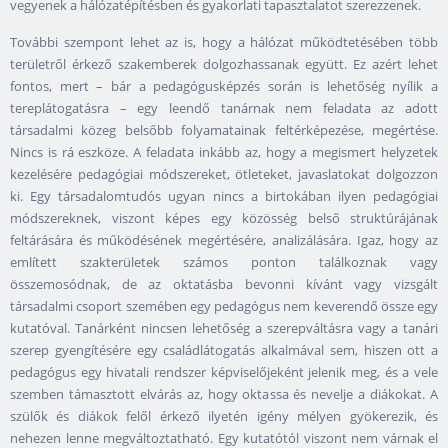
vegyenek a hálózatépítésben és gyakorlati tapasztalatot szerezzenek.
További szempont lehet az is, hogy a hálózat működtetésében több
területről érkező szakemberek dolgozhassanak együtt. Ez azért lehet
fontos, mert – bár a pedagógusképzés során is lehetőség nyílik a
tereplátogatásra – egy leendő tanárnak nem feladata az adott
társadalmi közeg belsőbb folyamatainak feltérképezése, megértése.
Nincs is rá eszköze. A feladata inkább az, hogy a megismert helyzetek
kezelésére pedagógiai módszereket, ötleteket, javaslatokat dolgozzon
ki. Egy társadalomtudós ugyan nincs a birtokában ilyen pedagógiai
módszereknek, viszont képes egy közösség belső struktúrájának
feltárására és működésének megértésére, analizálására. Igaz, hogy az
említett szakterületek számos ponton találkoznak vagy
összemosódnak, de az oktatásba bevonni kívánt vagy vizsgált
társadalmi csoport szemében egy pedagógus nem keverendő össze egy
kutatóval. Tanárként nincsen lehetőség a szerepváltásra vagy a tanári
szerep gyengítésére egy családlátogatás alkalmával sem, hiszen ott a
pedagógus egy hivatali rendszer képviselőjeként jelenik meg, és a vele
szemben támasztott elvárás az, hogy oktassa és nevelje a diákokat. A
szülők és diákok felől érkező ilyetén igény mélyen gyökerezik, és
nehezen lenne megváltoztatható. Egy kutatótól viszont nem várnak el