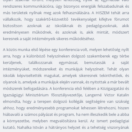
rendszeres kommunikációra, úgy bizonyos energiák felszabadulnak és
más területek nyílnak meg azok felhasználására. A HISZEM tehát arra
vállalkozik, hogy szakértő-közvetítő tevékenységet kifejtve fórumot
biztosítson azoknak az iskoláknak és pedagógusoknak, akik
eredményesen működnek, és azoknak is, akik mintát, módszert
keresnek a saját intézményeik sikeres működéséhez.
A közös munka első lépése egy konferencia volt, melyen lehetőség nyílt
arra, hogy a különböző helyszíneken dolgozó szakemberek egy térbe
kerüljenek, találkozzanak egymással, bemutassák a saját
intézményüket, módszereiket és munkájuk helyszíneit. Tehát olyan
iskolák képviseltették magukat, amelyek sikeresnek tekinthetőek, és
olyanok is, amelyek a munkájuk elején vannak, és nyitottak a már bevált
módszerek befogadására. A konferencia első felében a Közigazgatási és
Igazságügyi Minisztérium főosztályvezetője, Langerné Victor Katalin
elmondta, hogy a terepen dolgozó kollégák segítségére van szükség
ahhoz, hogy eredményesebb programokat lehessen létrehozni, hiszen
hiábavaló a számos pályázat és program, ha nem illeszkedik bele a abba
a környezetbe, melyben megvalósításra kerül. Az ismert pedagógiai
kutató, Nahalka István a hátrányos helyzet és a tehetség viszonyának