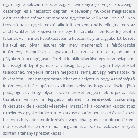
egy ennyire sokszínű és szerteágazó tevékenységet végző közösséget
összefogni és a hálózatot kiépíteni. A tevékeny működés megkezdése
előtt azonban számos szempontot figyelembe kell venni. Az első ilyen
tényező az az egyetemekről alkotott konvencionális felfogás, mely az
adott szakterület képzési helyét egy hierarchikus rendszer legfelsőbb
fokának véli. Ennek következtében a képzési hely és a gyakorlat között
kialakul egy olyan légüres tér, mely megnehezíti a felsőoktatási
intézmény beépülését a gyakorlatba. Ezt az űrt a legjobban a
pályakezdő pedagógusok érezhetik, akik kikerülve egy viszonylag zárt
közösségből, lepottyannak a valóság talajára, és olyan helyzetekkel
találkoznak, melyekre nincsen megoldási sémájuk vagy nem kaptak rá
felkészítést. Ennek magyarázata lehet az a helyzet is, hogy a tanárképző
intézmények felé csupán az az általános elvárás, hogy kitanítsák a jövő
pedagógusait, hogy olyan szakembereket engedjenek útjukra, akik
tisztában vannak a legújabb elméleti ismeretekkel, szakmailag
felkészültek, de a képzés végeztével megszűnik a közvetlen kapcsolat az
elmélet és a gyakorlat között. A kurzusok során persze a diák találkozik
bizonyos helyzetek modellezésével vagy elhangzanak korábban történt
érdekes esetek, de ezekre már megvannak a szakmai válaszok, melyek
szintén a tananyag részét képezik.