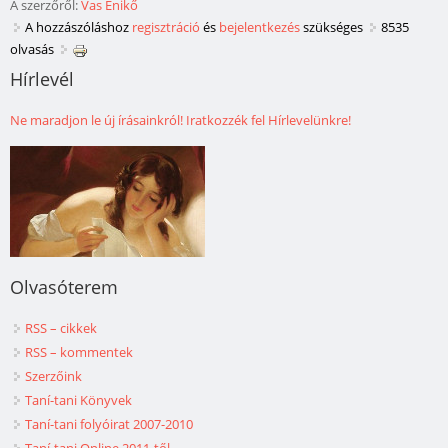
A szerzőről:
Vas Enikő
A hozzászóláshoz
regisztráció
és
bejelentkezés
szükséges
8535
olvasás
Hírlevél
Ne maradjon le új írásainkról! Iratkozzék fel Hírlevelünkre!
Olvasóterem
RSS – cikkek
RSS – kommentek
Szerzőink
Taní-tani Könyvek
Taní-tani folyóirat 2007-2010