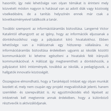
hasonlót, így neki lehetősége van olyan témákat is érinteni mely
közvetett módon nagyon is hatással van az adott diák vagy közösség
viselkedésére, de a tanítás helyszínén ennek már csak a
következményeivel találkozik a tanár.
További szempont az információáramlás biztosítása. Langerné Victor
Katalintól elhangzott az az igény, hogy az információk eljussanak a
döntéshozókhoz vagy a pályázatot kiíró hivatalokhoz. Ebben
lehetősége van a Hálózatnak egy hídszerep vállalására. Az
információáramlás biztosítása érdekében ugyanis az iskolák közötti
kommunikációt ki lehetne egészíteni a hivatalok felé irányuló
kommunikációval. A Hálózat így megteremtheti a döntéshozók, a
pályázatot kiíró intézmények, továbbá az iskolák, a pedagógusok, a
hallgatók innovatív közösségét.
Összegezve elmondható, hogy a Tanárképző Intézet egy olyan munkát
kezdett el, mely nem csupán egy projekt megvalósítását jelenti, hanem
szemlélet- és szerepváltást is. Az együttműködés első lépéseit az
intézetnek kell megtennie annak érdekében, hogy a különböző
résztvevők is aktivizálódjanak.