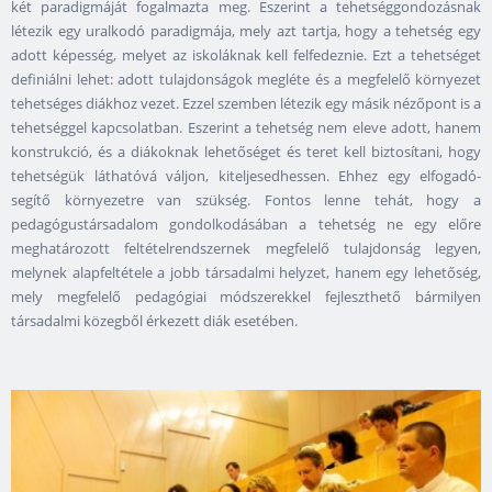
két paradigmáját fogalmazta meg. Eszerint a tehetséggondozásnak
létezik egy uralkodó paradigmája, mely azt tartja, hogy a tehetség egy
adott képesség, melyet az iskoláknak kell felfedeznie. Ezt a tehetséget
definiálni lehet: adott tulajdonságok megléte és a megfelelő környezet
tehetséges diákhoz vezet. Ezzel szemben létezik egy másik nézőpont is a
tehetséggel kapcsolatban. Eszerint a tehetség nem eleve adott, hanem
konstrukció, és a diákoknak lehetőséget és teret kell biztosítani, hogy
tehetségük láthatóvá váljon, kiteljesedhessen. Ehhez egy elfogadó-
segítő környezetre van szükség. Fontos lenne tehát, hogy a
pedagógustársadalom gondolkodásában a tehetség ne egy előre
meghatározott feltételrendszernek megfelelő tulajdonság legyen,
melynek alapfeltétele a jobb társadalmi helyzet, hanem egy lehetőség,
mely megfelelő pedagógiai módszerekkel fejleszthető bármilyen
társadalmi közegből érkezett diák esetében.