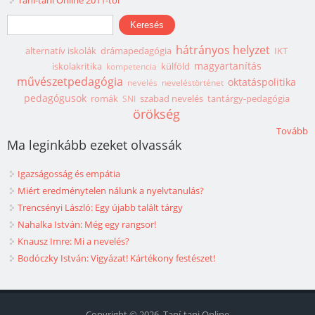
Taní-tani Online 2011-től
Keresés űrlap
Keresés
hátrányos helyzet
alternatív iskolák
drámapedagógia
IKT
magyartanítás
iskolakritika
külföld
kompetencia
művészetpedagógia
oktatáspolitika
nevelés
neveléstörténet
pedagógusok
romák
szabad nevelés
tantárgy-pedagógia
SNI
örökség
Tovább
Ma leginkább ezeket olvassák
Igazságosság és empátia
Miért eredménytelen nálunk a nyelvtanulás?
Trencsényi László: Egy újabb talált tárgy
Nahalka István: Még egy rangsor!
Knausz Imre: Mi a nevelés?
Bodóczky István: Vigyázat! Kártékony festészet!
Copyright © 2026, Taní-tani Online