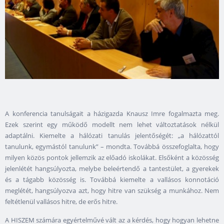
A konferencia tanulságait a házigazda Knausz Imre fogalmazta meg.
Ezek szerint egy működő modellt nem lehet változtatások nélkül
adaptálni. Kiemelte a hálózati tanulás jelentőségét: „a hálózattól
tanulunk, egymástól tanulunk” – mondta. Továbbá összefoglalta, hogy
milyen közös pontok jellemzik az előadó iskolákat. Elsőként a közösség
jelenlétét hangsúlyozta, melybe beleértendő a tantestület, a gyerekek
és a tágabb közösség is. Továbbá kiemelte a vallásos konnotáció
meglétét, hangsúlyozva azt, hogy hitre van szükség a munkához. Nem
feltétlenül vallásos hitre, de erős hitre.
A HISZEM számára egyértelművé vált az a kérdés, hogy hogyan lehetne