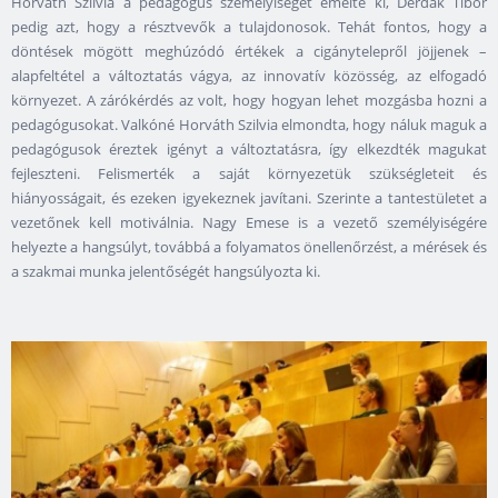
Horváth Szilvia a pedagógus személyiségét emelte ki, Derdák Tibor
pedig azt, hogy a résztvevők a tulajdonosok. Tehát fontos, hogy a
döntések mögött meghúzódó értékek a cigánytelepről jöjjenek –
alapfeltétel a változtatás vágya, az innovatív közösség, az elfogadó
környezet. A zárókérdés az volt, hogy hogyan lehet mozgásba hozni a
pedagógusokat. Valkóné Horváth Szilvia elmondta, hogy náluk maguk a
pedagógusok éreztek igényt a változtatásra, így elkezdték magukat
fejleszteni. Felismerték a saját környezetük szükségleteit és
hiányosságait, és ezeken igyekeznek javítani. Szerinte a tantestületet a
vezetőnek kell motiválnia. Nagy Emese is a vezető személyiségére
helyezte a hangsúlyt, továbbá a folyamatos önellenőrzést, a mérések és
a szakmai munka jelentőségét hangsúlyozta ki.