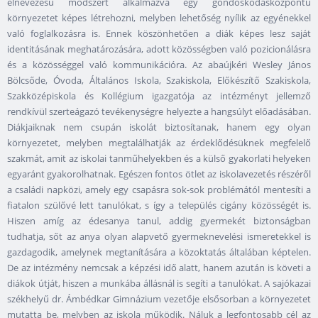
elnevezésű módszert alkalmazva egy gondoskodásközpontú
környezetet képes létrehozni, melyben lehetőség nyílik az egyénekkel
való foglalkozásra is. Ennek köszönhetően a diák képes lesz saját
identitásának meghatározására, adott közösségben való pozicionálásra
és a közösséggel való kommunikációra. Az abaújkéri Wesley János
Bölcsőde, Óvoda, Általános Iskola, Szakiskola, Előkészítő Szakiskola,
Szakközépiskola és Kollégium igazgatója az intézményt jellemző
rendkívül szerteágazó tevékenységre helyezte a hangsúlyt előadásában.
Diákjaiknak nem csupán iskolát biztosítanak, hanem egy olyan
környezetet, melyben megtalálhatják az érdeklődésüknek megfelelő
szakmát, amit az iskolai tanműhelyekben és a külső gyakorlati helyeken
egyaránt gyakorolhatnak. Egészen fontos ötlet az iskolavezetés részéről
a családi napközi, amely egy csapásra sok-sok problémától mentesíti a
fiatalon szülővé lett tanulókat, s így a település cigány közösségét is.
Hiszen amíg az édesanya tanul, addig gyermekét biztonságban
tudhatja, sőt az anya olyan alapvető gyermeknevelési ismeretekkel is
gazdagodik, amelynek megtanítására a közoktatás általában képtelen.
De az intézmény nemcsak a képzési idő alatt, hanem azután is követi a
diákok útját, hiszen a munkába állásnál is segíti a tanulókat. A sajókazai
székhelyű dr. Ámbédkar Gimnázium vezetője elsősorban a környezetet
mutatta be, melyben az iskola működik. Náluk a legfontosabb cél az