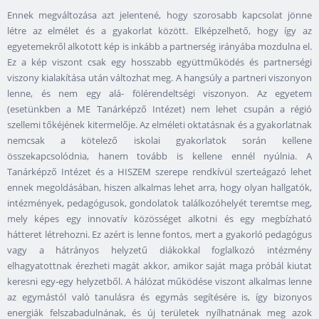
Ennek megváltozása azt jelentené, hogy szorosabb kapcsolat jönne
létre az elmélet és a gyakorlat között. Elképzelhető, hogy így az
egyetemekről alkotott kép is inkább a partnerség irányába mozdulna el.
Ez a kép viszont csak egy hosszabb együttműködés és partnerségi
viszony kialakítása után változhat meg. A hangsúly a partneri viszonyon
lenne, és nem egy alá- fölérendeltségi viszonyon. Az egyetem
(esetünkben a ME Tanárképző Intézet) nem lehet csupán a régió
szellemi tőkéjének kitermelője. Az elméleti oktatásnak és a gyakorlatnak
nemcsak a kötelező iskolai gyakorlatok során kellene
összekapcsolódnia, hanem tovább is kellene ennél nyúlnia. A
Tanárképző Intézet és a HISZEM szerepe rendkívül szerteágazó lehet
ennek megoldásában, hiszen alkalmas lehet arra, hogy olyan hallgatók,
intézmények, pedagógusok, gondolatok találkozóhelyét teremtse meg,
mely képes egy innovatív közösséget alkotni és egy megbízható
hátteret létrehozni. Ez azért is lenne fontos, mert a gyakorló pedagógus
vagy a hátrányos helyzetű diákokkal foglalkozó intézmény
elhagyatottnak érezheti magát akkor, amikor saját maga próbál kiutat
keresni egy-egy helyzetből. A hálózat működése viszont alkalmas lenne
az egymástól való tanulásra és egymás segítésére is, így bizonyos
energiák felszabadulnának, és új területek nyílhatnának meg azok