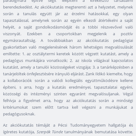
paradigmára építve segít leépíteni a kirekesztő társadalmi
berendezkedést. Az akciókutatás megteremti azt a helyzetet, melynek
során a tanulás együtt jár az érzelmi hatásokkal, egy olyan
tapasztalással, amelynek során az egyén elkezdi átértékelni a saját
helyét, a saját gondolkodásmódját és a többi részvevővel való
viszonyát. Ezekben a csoportokban megjelenik a pozitív
egymásrautaltság. A továbbiakban az akciókutatás pedagógiai
gyakorlatban való megjelenésének három lehetséges megvalósulását
említette: 1. az osztálytermi keretek között végzett kutatást, amely a
pedagógus munkájára vonatkozik; 2. az iskola világával kapcsolatos
kutatást, amely a tanulói közösségeket vizsgája; 3. a tanárképzésben a
tanárjelöltek önfejlesztésére irányuló eljárást. Zank Ildikó kiemelte, hogy
a kollaborációk során a valódi kollegiális együttműködésre kellene
építeni, s arra, hogy a kutatás eredményei, tapasztalatai egyéni,
közösségi és intézményi szinten egyaránt megvalósuljanak. Végül
felhívja a figyelmet arra, hogy az akciókutatás során a minőségi
kritériumokat szem előtt tartva kell végezni a munkájukat a
pedagógusoknak.
Az akciókutatás témáját a Pécsi Tudományegyetem hallgatója és
ígéretes kutatója,
Szerpák Tünde
tanulmányának bemutatása követte.