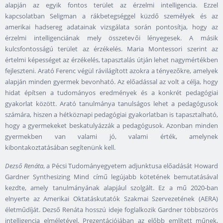
alapján az egyik fontos terület az érzelmi intelligencia. Ezzel
kapcsolatban Seligman a rákbetegséggel küzdő személyek és az
amerikai hadsereg adatainak vizsgálata során pontosítja, hogy az
érzelmi intelligenciának mely összetevői lényegesek. A másik
kulcsfontosságú terület az érzékelés. Maria Montessori szerint az
értelmi képességet az érzékelés, tapasztalás útján lehet nagymértékben
fejleszteni. Arató Ferenc végül rávilágított azokra a tényezőkre, amelyek
alapján minden gyermek bevonható. Az előadással az volt a célja, hogy
hidat építsen a tudományos eredmények és a konkrét pedagógiai
gyakorlat között. Arató tanulmánya tanulságos lehet a pedagógusok
számára, hiszen a hétköznapi pedagógiai gyakorlatban is tapasztalható,
hogy a gyermekeket beskatulyázzák a pedagógusok. Azonban minden
gyermekben van valami jó, valami érték, amelynek
kibontakoztatásában segítenünk kell.
Dezső Renáta
, a Pécsi Tudományegyetem adjunktusa előadását Howard
Gardner Synthesizing Mind című legújabb kötetének bemutatásával
kezdte, amely tanulmányának alapjául szolgált. Ez a mű 2020-ban
elnyerte az Amerikai Oktatáskutatók Szakmai Szervezetének (AERA)
életműdíját. Dezső Renáta hosszú ideje foglalkozik Gardner többszörös
intelligencia elméletével. Prezentációjában az előbb említett műnek,