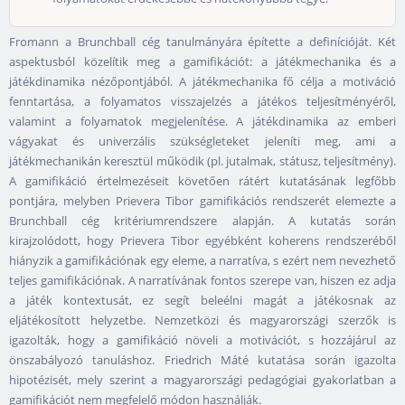
Fromann a Brunchball cég tanulmányára építette a definícióját. Két
aspektusból közelítik meg a gamifikációt: a játékmechanika és a
játékdinamika nézőpontjából. A játékmechanika fő célja a motiváció
fenntartása, a folyamatos visszajelzés a játékos teljesítményéről,
valamint a folyamatok megjelenítése. A játékdinamika az emberi
vágyakat és univerzális szükségleteket jeleníti meg, ami a
játékmechanikán keresztül működik (pl. jutalmak, státusz, teljesítmény).
A gamifikáció értelmezéseit követően rátért kutatásának legfőbb
pontjára, melyben Prievera Tibor gamifikációs rendszerét elemezte a
Brunchball cég kritériumrendszere alapján. A kutatás során
kirajzolódott, hogy Prievera Tibor egyébként koherens rendszeréből
hiányzik a gamifikációnak egy eleme, a narratíva, s ezért nem nevezhető
teljes gamifikációnak. A narratívának fontos szerepe van, hiszen ez adja
a játék kontextusát, ez segít beleélni magát a játékosnak az
eljátékosított helyzetbe. Nemzetközi és magyarországi szerzők is
igazolták, hogy a gamifikáció növeli a motivációt, s hozzájárul az
önszabályozó tanuláshoz. Friedrich Máté kutatása során igazolta
hipotézisét, mely szerint a magyarországi pedagógiai gyakorlatban a
gamifikációt nem megfelelő módon használják.