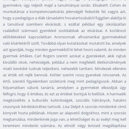
gyermekre, úgy teljesít majd a tanulmányai során. Elisabeth Cohen és
munkatársai a kompetenciaelvárás jelenségét fedezték fel, vagyis azt,
hogy a pedagógus a diák társadalmi hovatartozásától függően alakítja ki
a tanulóval szembeni elvárását, s ezáltal például egy iskolázatlan
családból származó gyerekkel szolidabbak az elvárásai. A korlátozó
előítéletekkel kapcsolatban Aronsonnak afroamerikai gyermekekkel
való kísérletéről szólt. Továbbá olyan kutatásokat mutatott be, amelyek
azt igazolják, hogy minden gyermekből ki lehet hozni valamit, és minden
gyermek értékes. Carl Rogers szerint azokat a gyerekeket, akik rajtuk
kívülálló okok, nehézségek, például a nem megfelelő életkörülmények
miatt kevésbé tudnak teljesíteni, nehezebb tanítani. Mindezek ellenére
az érték ott rejlik bennük. Köhler szerint rossz gyerekek nincsenek. Az
értő, szerető figyelemben születünk meg mint pedagógusok. Abban a
folyamatban válunk tanárrá, amelyben a gyermeket elkezdjük úgy
felfogni, hogy ő értékes, és ezt az értéket bontjuk ki belőlük. A harmadik
megközelítés a kulturális különbségek, szociális hátrányok, hatalmi
viszonyok kérdésköréhez tartozik. Lisa Delpit A szorzás mindenkié című
könyvét hozta példának. Hiszen az alapvető dolgokhoz, mint a szorzás
megtanulása, mindenkinek joga van, a lehetőséget és az esélyt meg kell
teremteni mindenki számára. Az elmúlt négy évtized megállapítása