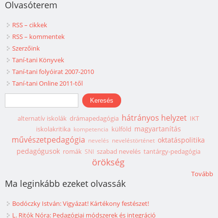
Olvasóterem
RSS – cikkek
RSS – kommentek
Szerzőink
Taní-tani Könyvek
Taní-tani folyóirat 2007-2010
Taní-tani Online 2011-től
Keresés űrlap
Keresés
hátrányos helyzet
alternatív iskolák
drámapedagógia
IKT
magyartanítás
iskolakritika
külföld
kompetencia
művészetpedagógia
oktatáspolitika
nevelés
neveléstörténet
pedagógusok
romák
szabad nevelés
tantárgy-pedagógia
SNI
örökség
Tovább
Ma leginkább ezeket olvassák
Bodóczky István: Vigyázat! Kártékony festészet!
L. Ritók Nóra: Pedagógiai módszerek és integráció