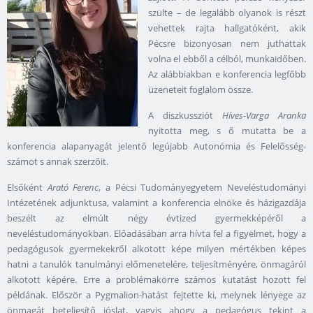
szülte – de legalább olyanok is részt
vehettek rajta hallgatóként, akik
Pécsre bizonyosan nem juthattak
volna el ebből a célból, munkaidőben.
Az alábbiakban e konferencia legfőbb
üzeneteit foglalom össze.
A diszkussziót
Híves-Varga Aranka
nyitotta meg, s ő mutatta be a
konferencia alapanyagát jelentő legújabb Autonómia és Felelősség-
számot s annak szerzőit.
Elsőként
Arató Ferenc
, a Pécsi Tudományegyetem Neveléstudományi
Intézetének adjunktusa, valamint a konferencia elnöke és házigazdája
beszélt az elmúlt négy évtized gyermekképéről a
neveléstudományokban. Előadásában arra hívta fel a figyelmet, hogy a
pedagógusok gyermekekről alkotott képe milyen mértékben képes
hatni a tanulók tanulmányi előmenetelére, teljesítményére, önmagáról
alkotott képére. Erre a problémakörre számos kutatást hozott fel
példának. Először a Pygmalion-hatást fejtette ki, melynek lényege az
önmagát beteljesítő jóslat, vagyis ahogy a pedagógus tekint a