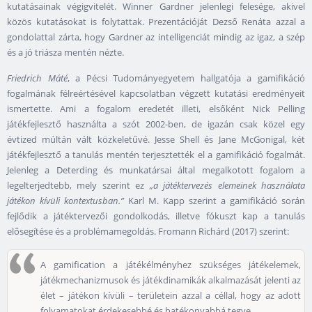
kutatásainak végigvitelét. Winner Gardner jelenlegi felesége, akivel
közös kutatásokat is folytattak. Prezentációját Dezső Renáta azzal a
gondolattal zárta, hogy Gardner az intelligenciát mindig az igaz, a szép
és a jó triásza mentén nézte.
Friedrich Máté
, a Pécsi Tudományegyetem hallgatója a gamifikáció
fogalmának félreértésével kapcsolatban végzett kutatási eredményeit
ismertette. Ami a fogalom eredetét illeti, elsőként Nick Pelling
játékfejlesztő használta a szót 2002-ben, de igazán csak közel egy
évtized múltán vált közkeletűvé. Jesse Shell és Jane McGonigal, két
játékfejlesztő a tanulás mentén terjesztették el a gamifikáció fogalmát.
Jelenleg a Deterding és munkatársai által megalkotott fogalom a
legelterjedtebb, mely szerint ez
„a játéktervezés elemeinek használata
játékon kívüli kontextusban.”
Karl M. Kapp szerint a gamifikáció során
fejlődik a játéktervezői gondolkodás, illetve fókuszt kap a tanulás
elősegítése és a problémamegoldás. Fromann Richárd (2017) szerint:
A gamification a játékélményhez szükséges játékelemek,
játékmechanizmusok és játékdinamikák alkalmazását jelenti az
élet – játékon kívüli – területein azzal a céllal, hogy az adott
folyamatokat érdekesebbé és hatékonyabbá tegye.