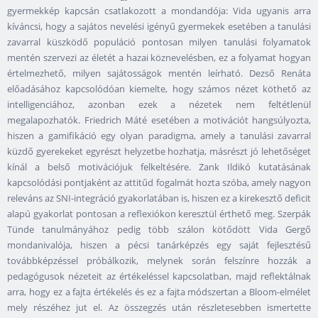
gyermekkép kapcsán csatlakozott a mondandója: Vida ugyanis arra
kíváncsi, hogy a sajátos nevelési igényű gyermekek esetében a tanulási
zavarral küszködő populáció pontosan milyen tanulási folyamatok
mentén szervezi az életét a hazai köznevelésben, ez a folyamat hogyan
értelmezhető, milyen sajátosságok mentén leírható. Dezső Renáta
előadásához kapcsolódóan kiemelte, hogy számos nézet köthető az
intelligenciához, azonban ezek a nézetek nem feltétlenül
megalapozhatók. Friedrich Máté esetében a motivációt hangsúlyozta,
hiszen a gamifikáció egy olyan paradigma, amely a tanulási zavarral
küzdő gyerekeket egyrészt helyzetbe hozhatja, másrészt jó lehetőséget
kínál a belső motivációjuk felkeltésére. Zank Ildikó kutatásának
kapcsolódási pontjaként az attitűd fogalmát hozta szóba, amely nagyon
releváns az SNI-integráció gyakorlatában is, hiszen ez a kirekesztő deficit
alapú gyakorlat pontosan a reflexiókon keresztül érthető meg. Szerpák
Tünde tanulmányához pedig több szálon kötődött Vida Gergő
mondanivalója, hiszen a pécsi tanárképzés egy saját fejlesztésű
továbbképzéssel próbálkozik, melynek során felszínre hozzák a
pedagógusok nézeteit az értékeléssel kapcsolatban, majd reflektálnak
arra, hogy ez a fajta értékelés és ez a fajta módszertan a Bloom-elmélet
mely részéhez jut el. Az összegzés után részletesebben ismertette