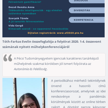
Tóth-Farkas Evelin összefoglalója a
folyóirat 2020. 1-4. összevont
számának nyitott műhelykonferenciájáról
A Pécsi Tudományegyetem igencsak karakteres tanárképző
műhelyének szakmai körökben jól ismert folyóirata az
Autonómia és Felelősség
.
A periodikához mérhető tekintélynek
örvend a hasonló című
konferenciasorozat, amelynek az idei
rendezvénye a pandémiás
körülmények között az online térben
zajlott. A döntést persze kényszer