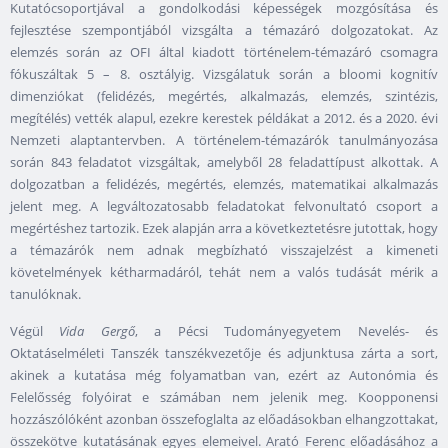
Kutatócsoportjával a gondolkodási képességek mozgósítása és
fejlesztése szempontjából vizsgálta a témazáró dolgozatokat. Az
elemzés során az OFI által kiadott történelem-témazáró csomagra
fókuszáltak 5 – 8. osztályig. Vizsgálatuk során a bloomi kognitív
dimenziókat (felidézés, megértés, alkalmazás, elemzés, szintézis,
megítélés) vették alapul, ezekre kerestek példákat a 2012. és a 2020. évi
Nemzeti alaptantervben. A történelem-témazárók tanulmányozása
során 843 feladatot vizsgáltak, amelyből 28 feladattípust alkottak. A
dolgozatban a felidézés, megértés, elemzés, matematikai alkalmazás
jelent meg. A legváltozatosabb feladatokat felvonultató csoport a
megértéshez tartozik. Ezek alapján arra a következtetésre jutottak, hogy
a témazárók nem adnak megbízható visszajelzést a kimeneti
követelmények kétharmadáról, tehát nem a valós tudását mérik a
tanulóknak.
Végül
Vida Gergő
, a Pécsi Tudományegyetem Nevelés- és
Oktatáselméleti Tanszék tanszékvezetője és adjunktusa zárta a sort,
akinek a kutatása még folyamatban van, ezért az Autonómia és
Felelősség folyóirat e számában nem jelenik meg. Koopponensi
hozzászólóként azonban összefoglalta az előadásokban elhangzottakat,
összekötve kutatásának egyes elemeivel. Arató Ferenc előadásához a