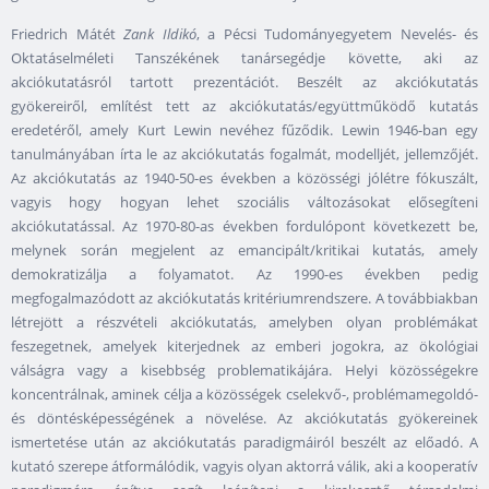
Friedrich Mátét
Zank Ildikó
, a Pécsi Tudományegyetem Nevelés- és
Oktatáselméleti Tanszékének tanársegédje követte, aki az
akciókutatásról tartott prezentációt. Beszélt az akciókutatás
gyökereiről, említést tett az akciókutatás/együttműködő kutatás
eredetéről, amely Kurt Lewin nevéhez fűződik. Lewin 1946-ban egy
tanulmányában írta le az akciókutatás fogalmát, modelljét, jellemzőjét.
Az akciókutatás az 1940-50-es években a közösségi jólétre fókuszált,
vagyis hogy hogyan lehet szociális változásokat elősegíteni
akciókutatással. Az 1970-80-as években fordulópont következett be,
melynek során megjelent az emancipált/kritikai kutatás, amely
demokratizálja a folyamatot. Az 1990-es években pedig
megfogalmazódott az akciókutatás kritériumrendszere. A továbbiakban
létrejött a részvételi akciókutatás, amelyben olyan problémákat
feszegetnek, amelyek kiterjednek az emberi jogokra, az ökológiai
válságra vagy a kisebbség problematikájára. Helyi közösségekre
koncentrálnak, aminek célja a közösségek cselekvő-, problémamegoldó-
és döntésképességének a növelése. Az akciókutatás gyökereinek
ismertetése után az akciókutatás paradigmáiról beszélt az előadó. A
kutató szerepe átformálódik, vagyis olyan aktorrá válik, aki a kooperatív