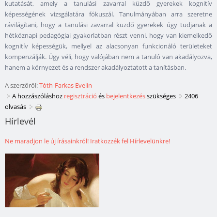
kutatását, amely a tanulási zavarral küzdő gyerekek kognitív
képességének vizsgálatára fókuszál. Tanulmányában arra szeretne
rávilágítani, hogy a tanulási zavarral küzdő gyerekek úgy tudjanak a
hétköznapi pedagógiai gyakorlatban részt venni, hogy van kiemelkedő
kognitív képességük, mellyel az alacsonyan funkcionáló területeket
kompenzálják. Úgy véli, hogy valójában nem a tanuló van akadályozva,
hanem a környezet és a rendszer akadályoztatott a tanításban.
A szerzőről:
Tóth-Farkas Evelin
A hozzászóláshoz
regisztráció
és
bejelentkezés
szükséges
2406
olvasás
Hírlevél
Ne maradjon le új írásainkról! Iratkozzék fel Hírlevelünkre!