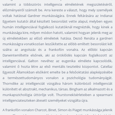
valamint a többszörös intelligencia elméletének megszületéséről,
előzményeiről számolt be. Arra kereste a választ, hogy mely személyek
voltak hatással Gardner munkásságára. Ennek feltárására az Indianai
Egyetem kutatói által készített besorolást vette alapul, melyben egyes
humán intelligenciával foglalkozó kutatóknál megnézték, hogy kinek a
munkássága kire, milyen módon hatott, valamint hogyan jelenik meg az
új elméletekben az előző elméletek hatása. Dezső Renáta a gardneri
munkásságra vonatkozóan leszűkítette az előbb említett besorolást két
szálra: az angolszáz és a frankofón vonalra. Az előbbi kapcsán
Darwintemlítette elsőnek, aki az öröklődés kapcsán foglalkozott az
intelligenciával. Galton nevéhez az eugenika elmélete kapcsolódik,
valamint ő hozta létre az első mentális tesztelési központot. Catellaz
Egyesült Államokban elsőként emelte be a felsőoktatási alapképzésébe
a természettudományos vonalon a pszichológia tudományágát.
Thorndike az intelligenciát vizsgálva három különböző intelligenciát
különített el: absztrakt, mechanikus, társas. Bingham az alkalmazott és a
munkapszichológia úttörője volt. Thurstonekísérleteiben a spearmani
intelligenciateszteken átesett személyeket vizsgálta újra.
A frankofón vonalon Charcot, Binet, Simon és Piaget munkássága jelenik