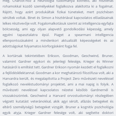
meg. Charcot-hoz a neurológia tudománya köthető, aki hisztériás
rohamokkal küzdő személyekkel foglalkozva alakította ki a fogalmat.
Rájött, hogy azért produkáltak fizikai tüneteket, mert pszichésen
sérültek voltak. Binet és Simon a hisztériával kapcsolatos előadásainak
lelkes résztvevője volt. Fogalomalkotásuk szerint az intelligencia egyfajta
bölcsesség, ami egy olyan alapvető gondolkodási képesség, amely
egyéni tapasztalatra épül. Piaget a spearmani intelligencia
ellenpontozásaként a mindenkori aktualizált képességeket és az
adottságokat folyamatos körforgásként fogja fel.
A kortársak tekintetében Erikson, Goodman, Geschwind, Bruner,
valamint Gardner egykori és jelenlegi felesége, Krieger és Winner
hatásáról is említést tett. Gardner Erikson nyomán kezdett el foglalkozni
a fejlődéslélektannal. Goodman a kor meghatározó filozófusa volt, aki a
Harvardra került, és megalapította a Project Zero művészeti neveléssel
foglalkozó neveléstudományi projektet, ami a mai napig is folyik. A
művészeti neveléssel kapcsolatos nézetei később Gardnernél is
visszaköszöntek. Geschwind a Harvard orvostudományi részlegében
végzett kutatást veteránokkal, akik agyi sérült, afáziás betegeket és
eltérő személyiségű betegeket vizsgált. Bruner a kognitív pszichológia
egyik atyja. Krieger Gardner felesége volt, aki segítette doktori