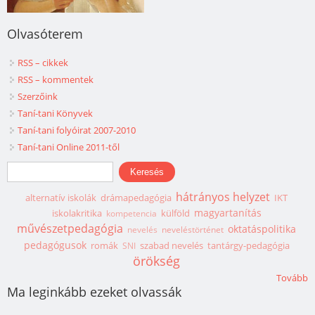
Olvasóterem
RSS – cikkek
RSS – kommentek
Szerzőink
Taní-tani Könyvek
Taní-tani folyóirat 2007-2010
Taní-tani Online 2011-től
Keresés űrlap
Keresés
hátrányos helyzet
alternatív iskolák
drámapedagógia
IKT
magyartanítás
iskolakritika
külföld
kompetencia
művészetpedagógia
oktatáspolitika
nevelés
neveléstörténet
pedagógusok
romák
szabad nevelés
tantárgy-pedagógia
SNI
örökség
Tovább
Ma leginkább ezeket olvassák