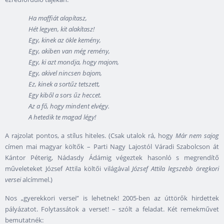
Ha maffiát alapítasz,
Hét legyen, kit alakítasz!
Egy, kinek az ökle kemény,
Egy, akiben van még remény,
Egy, ki azt mondja, hogy majom,
Egy, akivel nincsen bajom,
Ez, kinek a sortűz tetszett,
Egy kiből a sors űz heccet.
Az a fő, hogy mindent elvégy.
A hetedik te magad légy!
A rajzolat pontos, a stílus hiteles. (Csak utalok rá, hogy
Már nem sajog
címen mai magyar költők – Parti Nagy Lajostól Váradi Szabolcson át
Kántor Péterig, Nádasdy Ádámig végeztek hasonló s megrendítő
műveleteket József Attila költői világával
József Attila legszebb öregkori
versei
alcímmel.)
Nos „gyerekkori versei” is lehetnek! 2005-ben az úttörők hirdettek
pályázatot. Folytassátok a verset! – szólt a feladat. Két remekművet
bemutatnék: