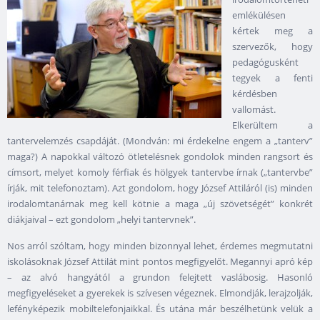
emlékülésen
kértek meg a
szervezők, hogy
pedagógusként
tegyek a fenti
kérdésben
vallomást.
Elkerültem a
tantervelemzés csapdáját. (Mondván: mi érdekelne engem a „tanterv”
maga?) A napokkal változó ötletelésnek gondolok minden rangsort és
címsort, melyet komoly férfiak és hölgyek tantervbe írnak („tantervbe”
írják, mit telefonoztam). Azt gondolom, hogy József Attiláról (is) minden
irodalomtanárnak meg kell kötnie a maga „új szövetségét” konkrét
diákjaival – ezt gondolom „helyi tantervnek”.
Nos arról szóltam, hogy minden bizonnyal lehet, érdemes megmutatni
iskolásoknak József Attilát mint pontos megfigyelőt. Megannyi apró kép
– az alvó hangyától a grundon felejtett vaslábosig. Hasonló
megfigyeléseket a gyerekek is szívesen végeznek. Elmondják, lerajzolják,
lefényképezik mobiltelefonjaikkal. És utána már beszélhetünk velük a