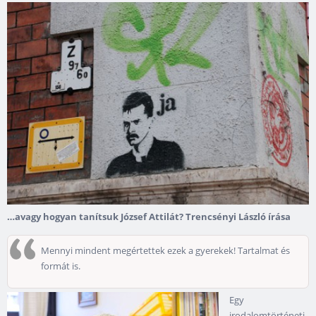
…avagy hogyan tanítsuk József Attilát? Trencsényi László írása
Mennyi mindent megértettek ezek a gyerekek! Tartalmat és
formát is.
Egy
irodalomtörténeti