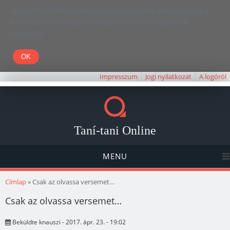
Kedves Olvasó! Weboldalunk böngészésével Ön elfogadja, hogy a
felhasználói élmény javítása céljából cookie-kat használunk.
Köszönjük!
Impresszum
Jogi nyilatkozat
A logóról
Taní-tani Online
MENU
Jelenlegi hely
Címlap
» Csak az olvassa versemet…
Csak az olvassa versemet…
Beküldte
knauszi
- 2017. ápr. 23. - 19:02