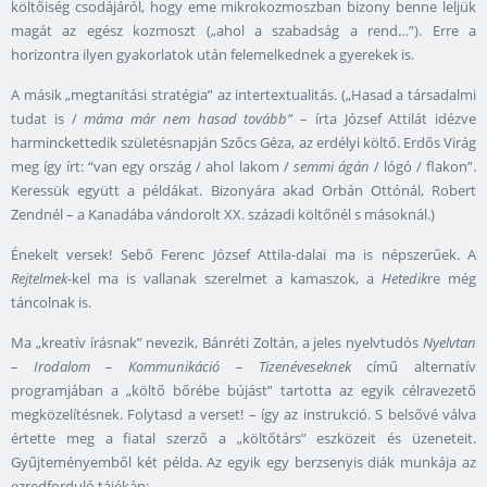
költőiség csodájáról, hogy eme mikrokozmoszban bizony benne leljük
magát az egész kozmoszt („ahol a szabadság a rend…”). Erre a
horizontra ilyen gyakorlatok után felemelkednek a gyerekek is.
A másik „megtanítási stratégia” az intertextualitás. („Hasad a társadalmi
tudat is /
máma már nem hasad tovább”
– írta József Attilát idézve
harminckettedik születésnapján Szőcs Géza, az erdélyi költő. Erdős Virág
meg így írt: “van egy ország / ahol lakom /
semmi ágán
/ lógó / flakon”.
Keressük együtt a példákat. Bizonyára akad Orbán Ottónál, Robert
Zendnél – a Kanadába vándorolt XX. századi költőnél s másoknál.)
Énekelt versek! Sebő Ferenc József Attila-dalai ma is népszerűek. A
Rejtelmek
-kel ma is vallanak szerelmet a kamaszok, a
Hetedik
re még
táncolnak is.
Ma „kreatív írásnak” nevezik, Bánréti Zoltán, a jeles nyelvtudós
Nyelvtan
– Irodalom – Kommunikáció – Tizenéveseknek
című alternatív
programjában a „költő bőrébe bújást” tartotta az egyik célravezető
megközelítésnek. Folytasd a verset! – így az instrukció. S belsővé válva
értette meg a fiatal szerző a „költőtárs” eszközeit és üzeneteit.
Gyűjteményemből két példa. Az egyik egy berzsenyis diák munkája az
ezredforduló tájékán: