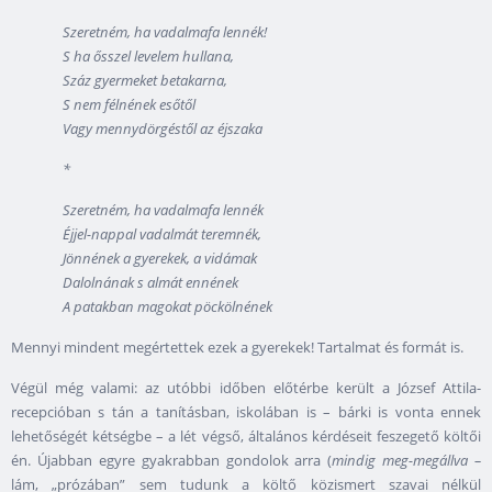
Szeretném, ha vadalmafa lennék!
S ha ősszel levelem hullana,
Száz gyermeket betakarna,
S nem félnének esőtől
Vagy mennydörgéstől az éjszaka
*
Szeretném, ha vadalmafa lennék
Éjjel-nappal vadalmát teremnék,
Jönnének a gyerekek, a vidámak
Dalolnának s almát ennének
A patakban magokat pöckölnének
Mennyi mindent megértettek ezek a gyerekek! Tartalmat és formát is.
Végül még valami: az utóbbi időben előtérbe került a József Attila-
recepcióban s tán a tanításban, iskolában is – bárki is vonta ennek
lehetőségét kétségbe – a lét végső, általános kérdéseit feszegető költői
én. Újabban egyre gyakrabban gondolok arra (
mindig meg-megállva –
lám, „prózában” sem tudunk a költő közismert szavai nélkül