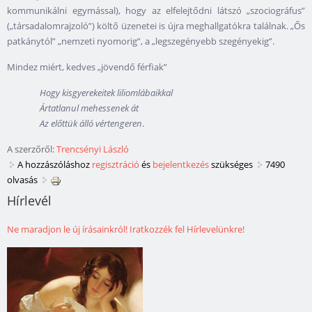
kommunikálni egymással), hogy az elfelejtődni látszó „szociográfus”
(„társadalomrajzoló”) költő üzenetei is újra meghallgatókra találnak. „Ős
patkánytól” „nemzeti nyomorig”, a „legszegényebb szegényekig”.
Mindez miért, kedves „jövendő férfiak”
Hogy kisgyerekeitek liliomlábaikkal
Ártatlanul mehessenek át
Az előttük álló vértengeren
.
A szerzőről:
Trencsényi László
A hozzászóláshoz
regisztráció
és
bejelentkezés
szükséges
7490
olvasás
Hírlevél
Ne maradjon le új írásainkról! Iratkozzék fel Hírlevelünkre!