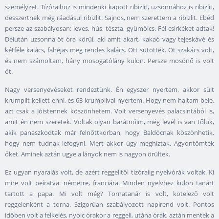
személyzet. Tízóraihoz is mindenki kapott ribizlit, uzsonnához is ribizlit,
desszertnek még ráadásul ribizlit. Sajnos, nem szerettem a ribizlit. Ebéd
persze az szabályosan: leves, hús, tészta, gyümölcs. Fél csirkéket adtak!
Délután uzsonna öt óra körül, aki amit akart, kakaó vagy tejeskávé és
kétféle kalács, fahéjas meg rendes kalács. Ott sütötték. Öt szakács volt,
és nem számoltam, hány mosogatólány külön. Persze mosónő is volt
öt.
Nagy versenyevéseket rendeztünk. Én egyszer nyertem, akkor sült
krumplit kellett enni, és 63 krumplival nyertem. Hogy nem haltam bele,
azt csak a Jóistennek köszönhetem. Volt versenyevés palacsintából is,
amit én nem szeretek. Voltak olyan barátnőim, még levél is van tőlük,
akik panaszkodtak már felnőttkorban, hogy Baldócnak köszönhetik,
hogy nem tudnak lefogyni. Mert akkor úgy meghíztak. Agyontömték
őket. Aminek aztán ugye a lányok nem is nagyon örültek.
Ez ugyan nyaralás volt, de azért reggelitől tízóraiig nyelvórák voltak. Ki
mire volt beíratva: németre, franciára. Minden nyelvhez külön tanárt
tartott a papa. Mi volt még? Tornatanár is volt, kötelező volt
reggelenként a torna. Szigorúan szabályozott napirend volt. Pontos
időben volt a felkelés, nyolc órakor a reggeli, utána órák, aztán mentek a