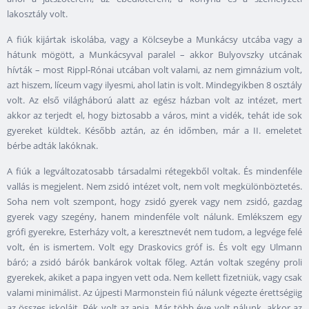
lakosztály volt.
A fiúk kijártak iskolába, vagy a Kölcseybe a Munkácsy utcába vagy a
hátunk mögött, a Munkácsyval paralel – akkor Bulyovszky utcának
hívták – most Rippl-Rónai utcában volt valami, az nem gimnázium volt,
azt hiszem, líceum vagy ilyesmi, ahol latin is volt. Mindegyikben 8 osztály
volt. Az első világháború alatt az egész házban volt az intézet, mert
akkor az terjedt el, hogy biztosabb a város, mint a vidék, tehát ide sok
gyereket küldtek. Később aztán, az én időmben, már a II. emeletet
bérbe adták lakóknak.
A fiúk a legváltozatosabb társadalmi rétegekből voltak. És mindenféle
vallás is megjelent. Nem zsidó intézet volt, nem volt megkülönböztetés.
Soha nem volt szempont, hogy zsidó gyerek vagy nem zsidó, gazdag
gyerek vagy szegény, hanem mindenféle volt nálunk. Emlékszem egy
grófi gyerekre, Esterházy volt, a keresztnevét nem tudom, a legvége felé
volt, én is ismertem. Volt egy Draskovics gróf is. És volt egy Ulmann
báró; a zsidó bárók bankárok voltak főleg. Aztán voltak szegény proli
gyerekek, akiket a papa ingyen vett oda. Nem kellett fizetniük, vagy csak
valami minimálist. Az újpesti Marmonstein fiú nálunk végezte érettségiig
az összes iskoláit. Pék volt az apja. Már több éve volt nálunk, akkor az