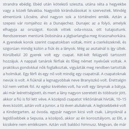
strandra ebédig. Ebéd után kötelező szieszta, utána séta a hegyekbe
vagy a közeli falvakba. Nagyobb kirándulásokat is szerveztek. Mindég
elmentünk Lőcsére, ahol nagyon sok a történelmi emlék. Aztán a
szepesi vár romjaihoz és a Dunajechez. Dunajec az a folyó, amelyik
elhagyja az országot. Kocsik vittek oda-vissza, ott tutajoztunk.
Rendszeresen mentünk Dobsinára a jégbarlangba meg Krasznahorkára.
A gyerekek korok szerint csapatokban voltak, mint a cserkészeknél, és
szigorúan mindig külön a fiúk és a lányok. Még az asztalnál is így ültek.
Körülbelül 20 gyerek volt egy csapat. Két-két felügyelő tartozott
hozzájuk. A nappali tanárok férfiak és főleg német nyelvűek voltak. A
praktikus gondokkal nők foglalkoztak, vigyázták meg rendben tartották
a holmikat. Egy férfi és egy nő volt mindig egy csapatnál. A csapatoknak
nevük is volt. A fiúknál a legnagyobbak neve Branyiszkó volt. Érettségin
túl nem vettek föl. Az egész kivételes volt, ha volt egy lánynak a bátyja,
aki már leérettségizett, és mert a lány nagyon szeretett és többször jött,
akkor a fiú is föl lett véve. A középső csapatot Viktóriának hívták, 10–15
éves között, aztán volt a Junior, a tíz éven aluliaknak. A legkisebbeké volt
a Kindergarten, az óvoda, egypár nagyon kicsi volt csak. Lányoknál a
legidősebbek a Sepusia, a középső, akkor az én korosztályom, az Elit, a
kicsikére nem emlékszem. Aztán volt baldóci himnusz. Megvan, de már