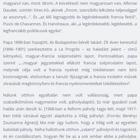
magyarul van, most látom. A következő nem magyarosan van, Alfonse
Daudet, szintén híres író, akinek „finom, szenzibilis lelkülete teljességgel
az asszonyé…”. És „az élő legnagyobb és legérdekesebb francia festő”,
Puvis de Chavannes. És Hanoteaux, aki „a legérdekesebb, legédesebb, a
legfranciább politikusok egyike”.
Papa 1896-ban hazajött, és Budapesten bérelt lakást. Öt éven keresztül
[1896–1901] szerkesztette a Le Progrès – ez haladást jelent – című
kétnyelvű, magyar–francia szépirodalmi lapot. Pontosabban, papa
szerint „…magyar jegyzetekkel ellátott francia szépirodalmi lapot,
melynek célja volt a francia nyelvet még tökéletesen nem bíró
közönségnek, elsősorban a tanuló ifjúságnak a francia irodalmi művek
olvasását megkönnyíteni és francia nyelvismereteiket tökéletesíteni”.
Nálunk otthon egyáltalán nem volt vallásosság, mert papa
szabadkőműves nagymester volt, páholyalapító. Ez már igazából csak
halála után derült ki. [1908-ban a Reform páholy tagja lett, majd 1917-
ben több társával együtt alapította a Világ páholyt. (Forrás: Berényi
Zsuzsanna Ágnes)] Ma már úgy tudom, hogy a Világ volt az egyetlen
baloldali páholy. Néha hallottunk otthon „valami” páholyról és tagokról,
és én csodálkoztam, hogyan fér be az a sok ember ebbe a páholyba.