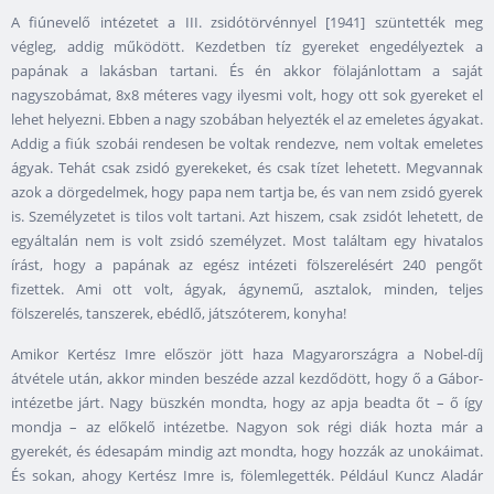
A fiúnevelő intézetet a III. zsidótörvénnyel [1941] szüntették meg
végleg, addig működött. Kezdetben tíz gyereket engedélyeztek a
papának a lakásban tartani. És én akkor fölajánlottam a saját
nagyszobámat, 8x8 méteres vagy ilyesmi volt, hogy ott sok gyereket el
lehet helyezni. Ebben a nagy szobában helyezték el az emeletes ágyakat.
Addig a fiúk szobái rendesen be voltak rendezve, nem voltak emeletes
ágyak. Tehát csak zsidó gyerekeket, és csak tízet lehetett. Megvannak
azok a dörgedelmek, hogy papa nem tartja be, és van nem zsidó gyerek
is. Személyzetet is tilos volt tartani. Azt hiszem, csak zsidót lehetett, de
egyáltalán nem is volt zsidó személyzet. Most találtam egy hivatalos
írást, hogy a papának az egész intézeti fölszerelésért 240 pengőt
fizettek. Ami ott volt, ágyak, ágynemű, asztalok, minden, teljes
fölszerelés, tanszerek, ebédlő, játszóterem, konyha!
Amikor Kertész Imre először jött haza Magyarországra a Nobel-díj
átvétele után, akkor minden beszéde azzal kezdődött, hogy ő a Gábor-
intézetbe járt. Nagy büszkén mondta, hogy az apja beadta őt – ő így
mondja – az előkelő intézetbe. Nagyon sok régi diák hozta már a
gyerekét, és édesapám mindig azt mondta, hogy hozzák az unokáimat.
És sokan, ahogy Kertész Imre is, fölemlegették. Például Kuncz Aladár