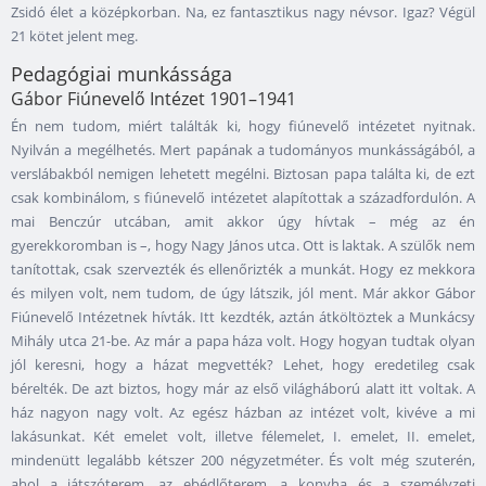
Zsidó élet a középkorban. Na, ez fantasztikus nagy névsor. Igaz? Végül
21 kötet jelent meg.
Pedagógiai munkássága
Gábor Fiúnevelő Intézet 1901–1941
Én nem tudom, miért találták ki, hogy fiúnevelő intézetet nyitnak.
Nyilván a megélhetés. Mert papának a tudományos munkásságából, a
verslábakból nemigen lehetett megélni. Biztosan papa találta ki, de ezt
csak kombinálom, s fiúnevelő intézetet alapítottak a századfordulón. A
mai Benczúr utcában, amit akkor úgy hívtak – még az én
gyerekkoromban is –, hogy Nagy János utca. Ott is laktak. A szülők nem
tanítottak, csak szervezték és ellenőrizték a munkát. Hogy ez mekkora
és milyen volt, nem tudom, de úgy látszik, jól ment. Már akkor Gábor
Fiúnevelő Intézetnek hívták. Itt kezdték, aztán átköltöztek a Munkácsy
Mihály utca 21-be. Az már a papa háza volt. Hogy hogyan tudtak olyan
jól keresni, hogy a házat megvették? Lehet, hogy eredetileg csak
bérelték. De azt biztos, hogy már az első világháború alatt itt voltak. A
ház nagyon nagy volt. Az egész házban az intézet volt, kivéve a mi
lakásunkat. Két emelet volt, illetve félemelet, I. emelet, II. emelet,
mindenütt legalább kétszer 200 négyzetméter. És volt még szuterén,
ahol a játszóterem, az ebédlőterem, a konyha és a személyzeti