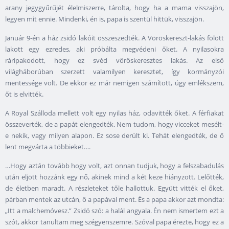
arany jegygyűrűjét élelmiszerre, tárolta, hogy ha a mama visszajön,
legyen mit ennie. Mindenki, én is, papa is szentül hittük, visszajön.
Január 9-én a ház zsidó lakóit összeszedték. A Vöröskereszt-lakás fölött
lakott egy ezredes, aki próbálta megvédeni őket. A nyilasokra
ráripakodott, hogy ez svéd vöröskeresztes lakás. Az első
világháborúban szerzett valamilyen keresztet, így kormányzói
mentessége volt. De ekkor ez már nemigen számított, úgy emlékszem,
őt is elvitték.
A Royal Szálloda mellett volt egy nyilas ház, odavitték őket. A férfiakat
összeverték, de a papát elengedték. Nem tudom, hogy vicceket mesélt-
e nekik, vagy milyen alapon. Ez sose derült ki. Tehát elengedték, de ő
lent megvárta a többieket….
…Hogy aztán tovább hogy volt, azt onnan tudjuk, hogy a felszabadulás
után eljött hozzánk egy nő, akinek mind a két keze hiányzott. Lelőtték,
de életben maradt. A részleteket tőle hallottuk. Együtt vitték el őket,
párban mentek az utcán, ő a papával ment. És a papa akkor azt mondta:
„Itt a malchemóvesz.” Zsidó szó: a halál angyala. Én nem ismertem ezt a
szót, akkor tanultam meg szégyenszemre. Szóval papa érezte, hogy ez a