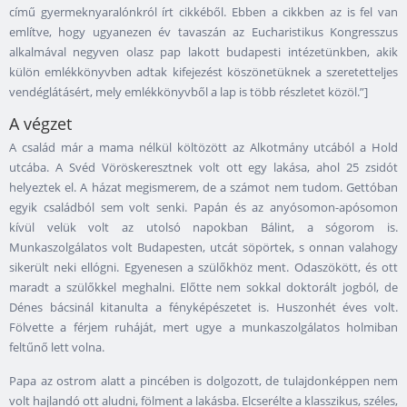
című gyermeknyaralónkról írt cikkéből. Ebben a cikkben az is fel van
említve, hogy ugyanezen év tavaszán az Eucharistikus Kongresszus
alkalmával negyven olasz pap lakott budapesti intézetünkben, akik
külön emlékkönyvben adtak kifejezést köszönetüknek a szeretetteljes
vendéglátásért, mely emlékkönyvből a lap is több részletet közöl.”]
A végzet
A család már a mama nélkül költözött az Alkotmány utcából a Hold
utcába. A Svéd Vöröskeresztnek volt ott egy lakása, ahol 25 zsidót
helyeztek el. A házat megismerem, de a számot nem tudom. Gettóban
egyik családból sem volt senki. Papán és az anyósomon-apósomon
kívül velük volt az utolsó napokban Bálint, a sógorom is.
Munkaszolgálatos volt Budapesten, utcát söpörtek, s onnan valahogy
sikerült neki ellógni. Egyenesen a szülőkhöz ment. Odaszökött, és ott
maradt a szülőkkel meghalni. Előtte nem sokkal doktorált jogból, de
Dénes bácsinál kitanulta a fényképészetet is. Huszonhét éves volt.
Fölvette a férjem ruháját, mert ugye a munkaszolgálatos holmiban
feltűnő lett volna.
Papa az ostrom alatt a pincében is dolgozott, de tulajdonképpen nem
volt hajlandó ott aludni, fölment a lakásba. Elcserélte a klasszikus, széles,