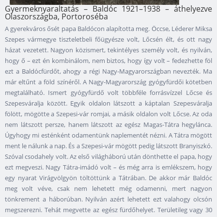
Gyermeknyaraltatás – Baldóc 1921–1938 – áthelyezve
Olaszországba, Portoroséba
A gyerekváros ősét papa Baldócon alapította meg. Öccse, Léderer Miksa
Szepes vármegye tiszteletbeli főügyésze volt, Lőcsén élt, és ott nagy
házat vezetett. Nagyon közismert, tekintélyes személy volt, és nyilván,
hogy ő – ezt én kombinálom, nem biztos, hogy így volt – fedezhette föl
ezt a Baldócfürdőt, ahogy a régi Nagy-Magyarországban nevezték. Ma
már eltűnt a föld színéről. A Nagy-Magyarország gyógyfürdői kötetben
megtalálható. Ismert gyógyfürdő volt többféle forrásvízzel Lőcse és
Szepesváralja között. Egyik oldalon látszott a káptalan Szepesváralja
fölött, mögötte a Szepesi-vár romjai, a másik oldalon volt Lőcse. Az oda
nem látszott persze, hanem látszott az egész Magas-Tátra hegylánca.
Úgyhogy mi esténként odamentünk naplementét nézni. A Tátra mögött
ment le nálunk a nap. És a Szepesi-vár mögött pedig látszott Branyiszkó.
Szóval csodahely volt. Az első világháború után dönthette el papa, hogy
ezt megveszi. Nagy Tátra-imádó volt – és még arra is emlékszem, hogy
egy nyarat Virágvölgyön töltöttünk a Tátrában. De akkor már Baldóc
meg volt véve, csak nem lehetett még odamenni, mert nagyon
tönkrement a háborúban. Nyilván azért lehetett ezt valahogy olcsón
megszerezni. Tehát megvette az egész fürdőhelyet. Területileg vagy 30