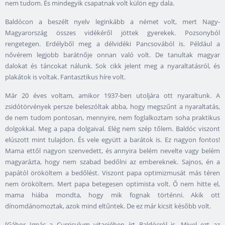
nem tudom. És mindegyik csapatnak volt külön egy dala.
Baldócon a beszélt nyelv leginkább a német volt, mert Nagy-
Magyarország összes vidékéről jöttek gyerekek. Pozsonyból
rengetegen. Erdélyből meg a délvidéki Pancsovából is. Például a
nővérem legjobb barátnője onnan való volt. De tanultak magyar
dalokat és táncokat nálunk. Sok cikk jelent meg a nyaraltatásról, és
plakátok is voltak. Fantasztikus híre volt.
Már 20 éves voltam, amikor 1937-ben utoljára ott nyaraltunk. A
zsidótörvények persze beleszóltak abba, hogy megszűnt a nyaraltatás,
de nem tudom pontosan, mennyire, nem foglalkoztam soha praktikus
dolgokkal. Meg a papa dolgaival. Elég nem szép tőlem. Baldóc viszont
elúszott mint tulajdon. És vele együtt a barátok is. Ez nagyon fontos!
Mama ettől nagyon szenvedett, és annyira belém nevelte vagy belém
magyarázta, hogy nem szabad bedőlni az embereknek. Sajnos, én a
papától örököltem a bedőlést. Viszont papa optimizmusát más téren
nem örököltem. Mert papa betegesen optimista volt. Ő nem hitte el,
mama hiába mondta, hogy mik fognak történni. Akik ott
dínomdánomoztak, azok mind eltűntek. De ez már kicsit később volt.
[Gábor Ignác a Curriculum vitaejében írt Baldócról is. Mivel ezt az