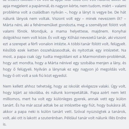
apja megjelent a papámnál, és nagyon kérte, nem tudom, miért – valami
probléma volt a családban nyilván –, hogy a lányt is vegye be. De hát
nálunk lányok nem voltak. Viszont volt egy – minek nevezzem őt? –
Márta néni, aki a fehérneműket gondozta, meg a személyzet fölött volt
valami főnök. Mondjuk, a mama helyettese, majdnem. Konyhai
dolgokhoz nem volt köze. És volt egy Kőházi nevezetű tanár, aki viszont
ezt a szerepet a férfi vonalon intézte. A többi tanár fölött volt, felügyelt.
Később ezek ketten összeházasodtak, és nyitottak egy intézetet. Na
most, a papa csak úgy tudta megoldani ezt a Marmonstein-problémát,
hogy azt mondta, hogy a Márta nénivel egy szobába menjen a lány, és
hogy ő felügyeli. Nyilván a lánynak ez egy nagyon jó megoldás volt,
hogy ő ott volt a sok fiú közt egyedül.
Nem kellett ahhoz tehetség, hogy az iskolát elvégezze valaki. Úgy volt,
hogy kijárt az iskolába, és nálunk korrepetálták. Papa azért nem lett
milliomos, mert ha volt egy különleges gyerek, annak vett egy külön
tanárt. És ha már azzal adtak be az intézetbe egy fiút, hogy bukásra áll,
akkor a papa neki is külön tanárt vett. Szóval nyüzsögtek a tanárok,
volt, aki ott is lakott a szuterénban. Például tanár volt nálunk Illés Endre
is.