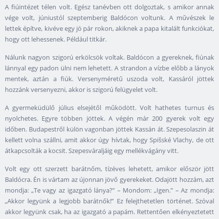
A fiúintézet télen volt. Egész tanévben ott dolgoztak, s amikor annak
vége volt, júniustól szeptemberig Baldócon voltunk. A művészek le
lettek építve, kivéve egy jó pár rokon, akiknek a papa kitalált funkciókat,
hogy ott lehessenek. Például titkár.
Nálunk nagyon szigorú erkölcsök voltak. Baldócon a gyereknek, fiúnak
lánnyal egy padon ülni nem lehetett. A strandon a vízbe előbb a lányok
mentek, aztán a fiúk. Versenyméretű uszoda volt, Kassáról jöttek
hozzánk versenyezni, akkor is szigorú felügyelet volt.
A gyermeküdülő július elsejétől működött. Volt hathetes turnus és
nyolchetes. Egyre többen jöttek. A végén már 200 gyerek volt egy
időben. Budapestről külön vagonban jöttek Kassán át. Szepesolaszin át
kellett volna szállni, amit akkor úgy hívtak, hogy Spišské Vlachy, de ott
átkapcsolták a kocsit. Szepesváraljáig egy mellékvágány vitt.
Volt egy ott szerzett barátnőm, tízéves lehetett, amikor először jött
Baldócra. Én is vártam az újonnan jövő gyerekeket. Odajött hozzám, azt
mondja: „Te vagy az igazgató lánya?” – Mondom: „Igen.” – Az mondja:
„Akkor legyünk a legjobb barátnők!” Ez felejthetetlen történet. Szóval
akkor legyünk csak, ha az igazgató a papám. Rettentően elkényeztetett