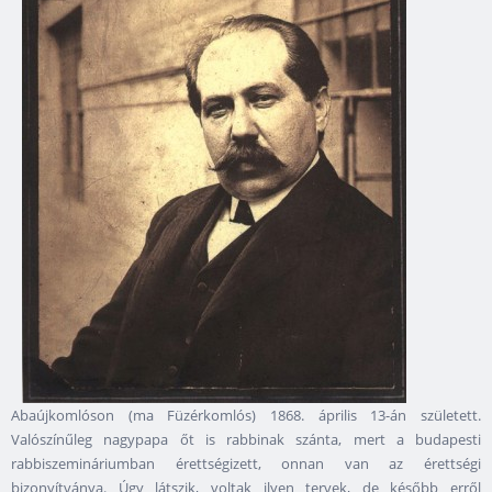
Abaújkomlóson (ma Füzérkomlós) 1868. április 13-án született.
Valószínűleg nagypapa őt is rabbinak szánta, mert a budapesti
rabbiszemináriumban érettségizett, onnan van az érettségi
bizonyítványa. Úgy látszik, voltak ilyen tervek, de később erről