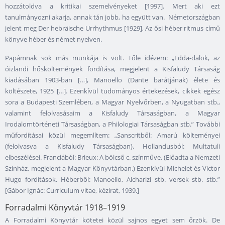
hozzátoldva a kritikai szemelvényeket [1997]. Mert aki ezt
tanulmányozni akarja, annak tán jobb, ha együtt van.
Németországban
jelent meg Der hebräische Urrhythmus [1929], Az ősi héber ritmus című
könyve héber és német nyelven.
Papámnak sok más munkája is volt. Tőle idézem: „Edda-dalok, az
óizlandi hősköltemények fordítása, megjelent a Kisfaludy Társaság
kiadásában 1903-ban […], Manoello (Dante barátjának) élete és
költészete, 1925 […]. Ezenkívül tudományos értekezések, cikkek egész
sora a Budapesti Szemlében, a Magyar Nyelvőrben, a Nyugatban stb.,
valamint felolvasásaim a Kisfaludy Társaságban, a Magyar
Irodalomtörténeti Társaságban, a Philologiai Társaságban stb.” További
műfordításai közül megemlítem: „Sanscritből: Amarú költeményei
(felolvasva a Kisfaludy Társaságban). Hollandusból: Multatuli
elbeszélései. Franciából: Brieux: A bölcső c. színműve. (Előadta a Nemzeti
Színház, megjelent a Magyar Könyvtárban.) Ezenkívül Michelet és Victor
Hugo fordítások. Héberből: Manoello, Alcharizi stb. versek stb. stb.”
[Gábor Ignác: Curriculum vitae, kézirat, 1939.]
Forradalmi Könyvtár 1918–1919
A Forradalmi Könyvtár kötetei közül sajnos egyet sem őrzök. De