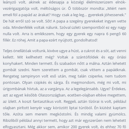
leányzó volt, akinek az édesapja a községi élelmiszerüzem elnök-
vezérigazgatója volt, méltóságos úr. Ő többször mondta: „Miért nem
emeli föl a papád az árakat? Hogy csak a leg-leg… gyerekek jöhessenek.”
De hát erről szó se volt. Sőt! A papa a szegény gyerekeket ingyen vette
oda. Mindenfélék voltak nálunk. Szóval üzleti szempontból ez egy nagy
nulla volt. Arra is emlékszem, hogy egy gyerek egy napra 6 pengő 60
fillér. Ez röhej. Amit a papa ezért nyújtott, gondolhatod!
Teljes önellátóak voltunk, kivéve ugye a húst, a cukrot és a sót, azt venni
kellett. Mit kellhetett még? Voltak a szántóföldek és egy óriási
konyhakert. Minden termett. És szabadon nőtt a málna. Aztán lehetett
gombát szedni. Nem szerettem a gombát, csak vittem a papáéknak.
Rengeteg sampinyon volt eső után, meg talán csiperke, nem tudom
pontosan. Olyan csipkés és sárga. És megmondom, még mi volt, mi
úrigombának hívtuk, az a vargánya. Az a legelegánsabb. Ugye? Érdekes,
azt az egyet később Olaszországban, ecetben-olajban eltéve megettem,
az ízlett. A koszt fantasztikus volt. Reggeli, aztán tízórai is volt, például
olajban pirított kenyér vagy körözött liptai túróból. Én kiütést kaptam
tőle. Azóta sem merem megkóstolni. És mindig valami gyümölcs.
Ribizliből például annyi termett, hogy azt már egyszerűen nem lehetett
elfogyasztani. Még akkor sem, amikor 200 gyerek volt, és ehhez 70 fő