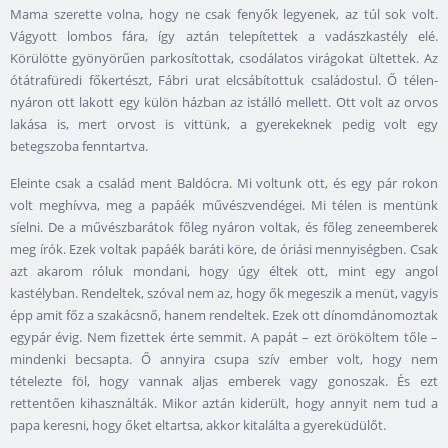
Mama szerette volna, hogy ne csak fenyők legyenek, az túl sok volt.
Vágyott lombos fára, így aztán telepítettek a vadászkastély elé.
Körülötte gyönyörűen parkosítottak, csodálatos virágokat ültettek. Az
ótátrafüredi főkertészt, Fábri urat elcsábítottuk családostul. Ő télen-
nyáron ott lakott egy külön házban az istálló mellett. Ott volt az orvos
lakása is, mert orvost is vittünk, a gyerekeknek pedig volt egy
betegszoba fenntartva.
Eleinte csak a család ment Baldócra. Mi voltunk ott, és egy pár rokon
volt meghívva, meg a papáék művészvendégei. Mi télen is mentünk
síelni. De a művészbarátok főleg nyáron voltak, és főleg zeneemberek
meg írók. Ezek voltak papáék baráti köre, de óriási mennyiségben. Csak
azt akarom róluk mondani, hogy úgy éltek ott, mint egy angol
kastélyban. Rendeltek, szóval nem az, hogy ők megeszik a menüt, vagyis
épp amit főz a szakácsnő, hanem rendeltek. Ezek ott dínomdánomoztak
egypár évig. Nem fizettek érte semmit. A papát – ezt örököltem tőle –
mindenki becsapta. Ő annyira csupa szív ember volt, hogy nem
tételezte föl, hogy vannak aljas emberek vagy gonoszak. És ezt
rettentően kihasználták. Mikor aztán kiderült, hogy annyit nem tud a
papa keresni, hogy őket eltartsa, akkor kitalálta a gyereküdülőt.