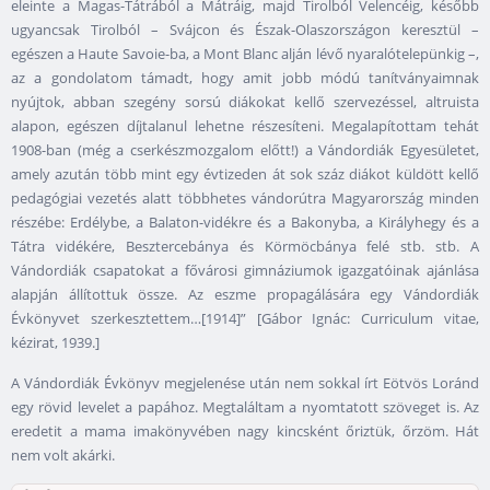
eleinte a Magas-Tátrából a Mátráig, majd Tirolból Velencéig, később
ugyancsak Tirolból – Svájcon és Észak-Olaszországon keresztül –
egészen a Haute Savoie-ba, a Mont Blanc alján lévő nyaralótelepünkig –,
az a gondolatom támadt, hogy amit jobb módú tanítványaimnak
nyújtok, abban szegény sorsú diákokat kellő szervezéssel, altruista
alapon, egészen díjtalanul lehetne részesíteni. Megalapítottam tehát
1908-ban (még a cserkészmozgalom előtt!) a Vándordiák Egyesületet,
amely azután több mint egy évtizeden át sok száz diákot küldött kellő
pedagógiai vezetés alatt többhetes vándorútra Magyarország minden
részébe: Erdélybe, a Balaton-vidékre és a Bakonyba, a Királyhegy és a
Tátra vidékére, Besztercebánya és Körmöcbánya felé stb. stb. A
Vándordiák csapatokat a fővárosi gimnáziumok igazgatóinak ajánlása
alapján állítottuk össze. Az eszme propagálására egy Vándordiák
Évkönyvet szerkesztettem…[1914]” [Gábor Ignác: Curriculum vitae,
kézirat, 1939.]
A Vándordiák Évkönyv megjelenése után nem sokkal írt Eötvös Loránd
egy rövid levelet a papához. Megtaláltam a nyomtatott szöveget is. Az
eredetit a mama imakönyvében nagy kincsként őriztük, őrzöm. Hát
nem volt akárki.