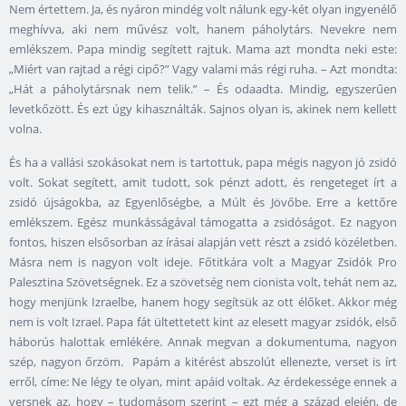
Nem értettem. Ja, és nyáron mindég volt nálunk egy-két olyan ingyenélő
meghívva, aki nem művész volt, hanem páholytárs. Nevekre nem
emlékszem. Papa mindig segített rajtuk. Mama azt mondta neki este:
„Miért van rajtad a régi cipő?” Vagy valami más régi ruha. – Azt mondta:
„Hát a páholytársnak nem telik.” – És odaadta. Mindig, egyszerűen
levetkőzött. És ezt úgy kihasználták. Sajnos olyan is, akinek nem kellett
volna.
És ha a vallási szokásokat nem is tartottuk, papa mégis nagyon jó zsidó
volt. Sokat segített, amit tudott, sok pénzt adott, és rengeteget írt a
zsidó újságokba, az Egyenlőségbe, a Múlt és Jövőbe. Erre a kettőre
emlékszem. Egész munkásságával támogatta a zsidóságot. Ez nagyon
fontos, hiszen elsősorban az írásai alapján vett részt a zsidó közéletben.
Másra nem is nagyon volt ideje. Főtitkára volt a Magyar Zsidók Pro
Palesztina Szövetségnek. Ez a szövetség nem cionista volt, tehát nem az,
hogy menjünk Izraelbe, hanem hogy segítsük az ott élőket. Akkor még
nem is volt Izrael. Papa fát ültettetett kint az elesett magyar zsidók, első
háborús halottak emlékére. Annak megvan a dokumentuma, nagyon
szép, nagyon őrzöm.
Papám a kitérést abszolút ellenezte, verset is írt
erről, címe: Ne légy te olyan, mint apáid voltak. Az érdekessége ennek a
versnek az, hogy – tudomásom szerint – ezt még a század elején, de