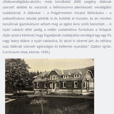
»Diákvendéglátás-akciót«, mely körülbelül 2000 szegény diáknak
szerzett ebédet és vacsorát a felhívásomra jelentkezett vendéglátó
családoknál. A diákokat – a Polgármesteri Hivatal felhívására – a
székesfővárosi iskolák jelölték ki és küldték el hozzám, és én minden
tanulónak igazolványon adtam meg az egész évre szóló beosztást. – A
nyári vakáció előtt pedig a vidéki családokhoz fordultam a hírlapok
útján azzal a kéréssel, hogy fogadjanak családjukba vendégül egy-egy fiú
vagy leány diákot a nyári vakációra. Ez akció is sikerrel járt, és néhány
száz diáknak szerzett egészséges és kellemes nyaralást.” [Gábor Ignác:
Curriculum vitae, kézirat, 1939.]