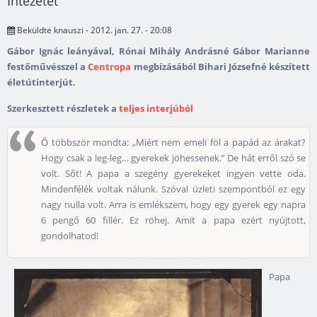
Intézetet
Beküldte
knauszi
- 2012. jan. 27. - 20:08
Gábor Ignác leányával, Rónai Mihály Andrásné Gábor Marianne
festőművésszel a
Centropa
megbízásából Bihari Józsefné készített
életútinterjút.
Szerkesztett részletek a
teljes interjúból
Ő többször mondta: „Miért nem emeli föl a papád az árakat?
Hogy csak a leg-leg… gyerekek jöhessenek.” De hát erről szó se
volt. Sőt! A papa a szegény gyerekeket ingyen vette oda.
Mindenfélék voltak nálunk. Szóval üzleti szempontból ez egy
nagy nulla volt. Arra is emlékszem, hogy egy gyerek egy napra
6 pengő 60 fillér. Ez röhej. Amit a papa ezért nyújtott,
gondolhatod!
Papa