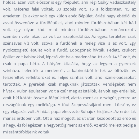
holdat. Ezen volt először is egy főépület, ami régi Csáky vadászkastély
volt. Méteres falai voltak. 30 szobás volt, 15 a földszinten, 15 az
emeleten. És akkor volt egy külön ebédlőépület, óriási nagy ebédlő, és
avval összenőve a fürdőépület, ahol minden fürdőszobában két kád
volt, egy olyan kád, mint minden fürdőszobában, zománcozott,
szemben vele fakád, az volt az iszapfürdőhöz. Az egész területen csak
szénsavas víz volt, szóval a fürdőnek a meleg vize is az volt. Egy
nyolcszögletű épület volt a fürdő, Lobogónak hívták. Fedett, csukott
épület volt kabinokkal, lépcső vitt be a medencébe. Itt a víz 14 °C volt, és
csak a papa bírta. A bátyám kitalálta, hogy az legyen a gyerekek
színháza. Lefedték a medencét, a kabinokból lettek az öltözők, és
felszereltek reflektorokat is. Teljes színház volt, ahol színielőadásokat
tartottak. A gyerekek csak maguknak játszottak, vendégeket nem
hívtak. Külön épületben volt a csűr meg az istállók, és volt egy erdei lak,
amit híd kötött össze a főépülettel, alatta ment az országút, persze az
országútnak egy mellékága. A főút Szepesváraljáról ment Lőcsére, ez
egy elágazás volt. A hidat papa elnevezte Sóhajok hídjának. Az erdei lak
már az erdőben volt. Ott a ház mögött, az út után kezdődött az erdő és
a hegy, és föl egészen a hegytetőig ment az erdő. Az erdő mellett pedig a
mi szántóföldjeink voltak.