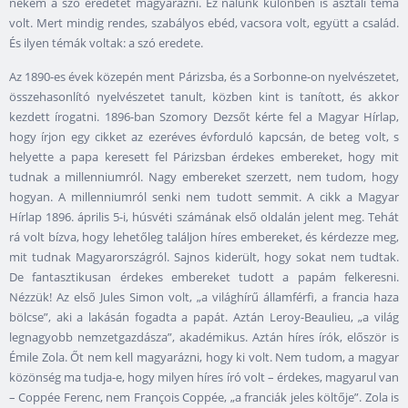
nekem a szó eredetét magyarázni. Ez nálunk különben is asztali téma
volt. Mert mindig rendes, szabályos ebéd, vacsora volt, együtt a család.
És ilyen témák voltak: a szó eredete.
Az 1890-es évek közepén ment Párizsba, és a Sorbonne-on nyelvészetet,
összehasonlító nyelvészetet tanult, közben kint is tanított, és akkor
kezdett írogatni. 1896-ban Szomory Dezsőt kérte fel a Magyar Hírlap,
hogy írjon egy cikket az ezeréves évforduló kapcsán, de beteg volt, s
helyette a papa keresett fel Párizsban érdekes embereket, hogy mit
tudnak a millenniumról. Nagy embereket szerzett, nem tudom, hogy
hogyan. A millenniumról senki nem tudott semmit. A cikk a Magyar
Hírlap 1896. április 5-i, húsvéti számának első oldalán jelent meg. Tehát
rá volt bízva, hogy lehetőleg találjon híres embereket, és kérdezze meg,
mit tudnak Magyarországról. Sajnos kiderült, hogy sokat nem tudtak.
De fantasztikusan érdekes embereket tudott a papám felkeresni.
Nézzük! Az első Jules Simon volt, „a világhírű államférfi, a francia haza
bölcse”, aki a lakásán fogadta a papát. Aztán Leroy-Beaulieu, „a világ
legnagyobb nemzetgazdásza”, akadémikus. Aztán híres írók, először is
Émile Zola. Őt nem kell magyarázni, hogy ki volt. Nem tudom, a magyar
közönség ma tudja-e, hogy milyen híres író volt – érdekes, magyarul van
– Coppée Ferenc, nem François Coppée, „a franciák jeles költője”. Zola is