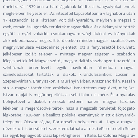
önéletrajzát 1939-ben a hatóságoknak küldte, a hangsúlyokat ennek
megfelelően helyezte el. „Az intézettel kapcsolatban a világháború után
17 esztendőn át a Tátrában volt diáknyaralóm, melyben a megszállt
cseh, román és jugoszláv területek magyar diákjai és diáklányai töltötték
együtt a nyári vakációt csonkamagyarországi fiúkkal és leányokkal:
akiknek odahaza a megszállt területeken minden magyar hazafias érzés
megnyilvánulása veszedelmet jelentett, ott a fenyvesektől körülvett,
jelképesen izolált telepen – mintegy magyar szigeten – szabadon
lélegezhettek fel. Magyar szótól, magyar daltól visszhangzott az erdő, a
színháznak berendezett egyik pavilonban állandóan magyar
színielőadásokat tartottak a diákok; kirándulásainkon: Lőcsén, a
Szepesi-várban, Branyiszkón, a Murányi várban, Krasznahorkán, Kassán
stb. a magyar történelem emlékeivel ismertettem meg őket, még Szt.
István napját is megünnepeltük, a cseh tilalom ellenére. És a nyaralás
befejeztével a diákok nemcsak testben, hanem magyar hazafias
lélekben is megerősödve tértek haza a megszállt területek fojtogató
légkörébe. 1938-ban a beállott politikai események miatt diáknyaraló-
telepemet Olaszországba, Portoreséba helyeztem át. Hogy a magyar
névnek ott is becsületet szereztem, látható a triesti »Piccolo della Sera«
(az egyik legnagyobb olasz lap) »Ungheresi in Italia. La Colonia Magiara«