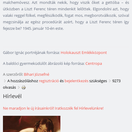
malchemóvesz. Azt mondták nekik, hogy viszik őket a gettóba – és
útközben a Liszt Ferenc téren mindenkit lelőttek. Elgondolni azt, hogy
valaki reggel fölkel, megfésülködik, fogat mos, megborotválkozik, szóval
megcsinálja az egész procedúrát azért, hogy a Liszt Ferenc téren így
fejezze be? 1945. január 10-én este.
Gábor Ignác portréjának forrása:
Holokauszt Emlékközpont
A baldóci gyermeküdülőt ábrázoló kép forrása:
Centropa
A szerzőről:
Bihari Józsefné
A hozzászóláshoz
regisztráció
és
bejelentkezés
szükséges
9273
olvasás
Hírlevél
Ne maradjon le új írásainkról! Iratkozzék fel Hírlevelünkre!