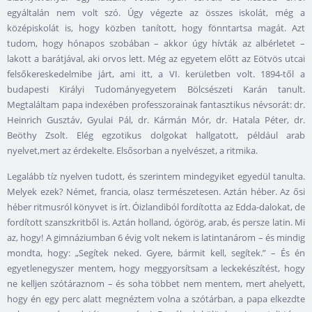
egyáltalán nem volt szó. Úgy végezte az összes iskolát, még a
középiskolát is, hogy közben tanított, hogy fönntartsa magát. Azt
tudom, hogy hónapos szobában – akkor úgy hívták az albérletet –
lakott a barátjával, aki orvos lett. Még az egyetem előtt az Eötvös utcai
felsőkereskedelmibe járt, ami itt, a VI. kerületben volt. 1894-től a
budapesti Királyi Tudományegyetem Bölcsészeti Karán tanult.
Megtaláltam papa indexében professzorainak fantasztikus névsorát: dr.
Heinrich Gusztáv, Gyulai Pál, dr. Kármán Mór, dr. Hatala Péter, dr.
Beöthy Zsolt. Elég egzotikus dolgokat hallgatott, például arab
nyelvet,mert az érdekelte. Elsősorban a nyelvészet, a ritmika.
Legalább tíz nyelven tudott, és szerintem mindegyiket egyedül tanulta.
Melyek ezek? Német, francia, olasz természetesen. Aztán héber. Az ősi
héber ritmusról könyvet is írt. Óizlandiból fordította az Edda-dalokat, de
fordított szanszkritből is. Aztán holland, ógörög, arab, és persze latin. Mi
az, hogy! A gimnáziumban 6 évig volt nekem is latintanárom – és mindig
mondta, hogy: „Segítek neked. Gyere, bármit kell, segítek.” – És én
egyetlenegyszer mentem, hogy meggyorsítsam a leckekészítést, hogy
ne kelljen szótáraznom – és soha többet nem mentem, mert ahelyett,
hogy én egy perc alatt megnéztem volna a szótárban, a papa elkezdte