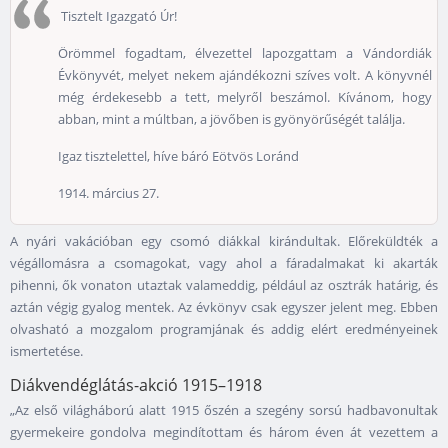
Tisztelt Igazgató Úr!
Örömmel fogadtam, élvezettel lapozgattam a Vándordiák
Évkönyvét, melyet nekem ajándékozni szíves volt. A könyvnél
még érdekesebb a tett, melyről beszámol. Kívánom, hogy
abban, mint a múltban, a jövőben is gyönyörűségét találja.
Igaz tisztelettel, híve báró Eötvös Loránd
1914. március 27.
A nyári vakációban egy csomó diákkal kirándultak. Előreküldték a
végállomásra a csomagokat, vagy ahol a fáradalmakat ki akarták
pihenni, ők vonaton utaztak valameddig, például az osztrák határig, és
aztán végig gyalog mentek. Az évkönyv csak egyszer jelent meg. Ebben
olvasható a mozgalom programjának és addig elért eredményeinek
ismertetése.
Diákvendéglátás-akció 1915–1918
„Az első világháború alatt 1915 őszén a szegény sorsú hadbavonultak
gyermekeire gondolva megindítottam és három éven át vezettem a