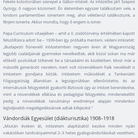
Fekete kolostorában szerepel a Gábor-intézet. Az intézetbe járt Szepesi
György, ő nagyon közismert. Én életemben egyszer találkoztam vele, a
londoni parlamentben ismertem meg, ahol véletlenül találkoztunk, a
férjem ismerte. Akkor mondta, hogy ő engem is ismer.
Papa Curriculum vitaejében – amit a II. zsidótörvény értelmében kapott
felszólításra adott be – 1939-ben így próbálta menteni, védeni intézetét:
„Budapesti fiúnevelő intézetemben negyven éven át Magyarország
legjobb családjainak gyermekei nevelkedtek, akik közül sokan ma már
előkelő pozíciókat töltenek be a társadalmi és közéletben. Most már a
második generációt nevelem, mert volt növendékeim fiaik nevelését is
intézetem gondjaira bízták. Intézetem működését a Tankerületi
Főigazgatóság állandóan a legszigorúbban ellenőriztette, és az
internátusok felügyeletét gyakorló Biztosok úgy az intézet berendezése,
mint a növendékek ellátása és pedagógiai felügyelete, mindenekelőtt
pedig a növendékek tanulmányi eredménye alapján mindenkor
legteljesebb megelégedésüknek adtak kifejezést.”
Vándordiák Egyesület (diákturisztika) 1908–1918
„Miután éveken át, intézetem alapításától kezdve minden nyári
vakációban tanítványaimmal 2–3 hetes gyalogvándorlásokat vezettem,