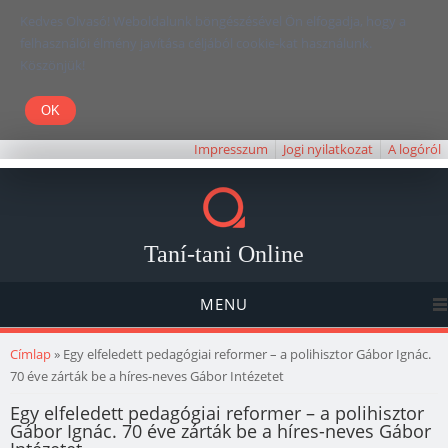
Kedves Olvasó! Weboldalunk böngészésével Ön elfogadja, hogy a
felhasználói élmény javítása céljából cookie-kat használunk.
Köszönjük!
Impresszum
Jogi nyilatkozat
A logóról
Taní-tani Online
MENU
Jelenlegi hely
Címlap
» Egy elfeledett pedagógiai reformer – a polihisztor Gábor Ignác.
70 éve zárták be a híres-neves Gábor Intézetet
Egy elfeledett pedagógiai reformer – a polihisztor
Gábor Ignác. 70 éve zárták be a híres-neves Gábor