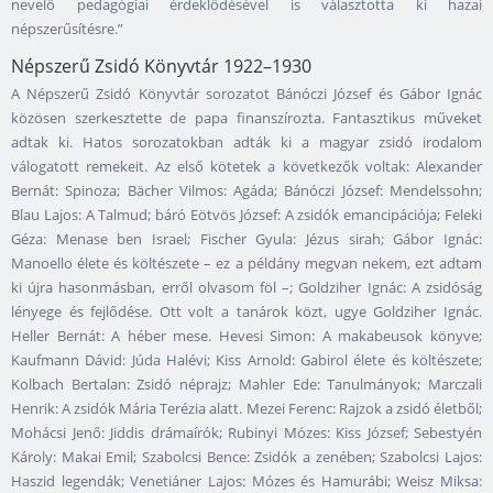
nevelő pedagógiai érdeklődésével is választotta ki hazai
népszerűsítésre.”
Népszerű Zsidó Könyvtár 1922–1930
A Népszerű Zsidó Könyvtár sorozatot Bánóczi József és Gábor Ignác
közösen szerkesztette de papa finanszírozta. Fantasztikus műveket
adtak ki. Hatos sorozatokban adták ki a magyar zsidó irodalom
válogatott remekeit. Az első kötetek a következők voltak: Alexander
Bernát: Spinoza; Bächer Vilmos: Agáda; Bánóczi József: Mendelssohn;
Blau Lajos: A Talmud; báró Eötvös József: A zsidók emancipációja; Feleki
Géza: Menase ben Israel; Fischer Gyula: Jézus sirah; Gábor Ignác:
Manoello élete és költészete – ez a példány megvan nekem, ezt adtam
ki újra hasonmásban, erről olvasom föl –; Goldziher Ignác: A zsidóság
lényege és fejlődése. Ott volt a tanárok közt, ugye Goldziher Ignác.
Heller Bernát: A héber mese. Hevesi Simon: A makabeusok könyve;
Kaufmann Dávid: Júda Halévi; Kiss Arnold: Gabirol élete és költészete;
Kolbach Bertalan: Zsidó néprajz; Mahler Ede: Tanulmányok; Marczali
Henrik: A zsidók Mária Terézia alatt. Mezei Ferenc: Rajzok a zsidó életből;
Mohácsi Jenő: Jiddis drámaírók; Rubinyi Mózes: Kiss József; Sebestyén
Károly: Makai Emil; Szabolcsi Bence: Zsidók a zenében; Szabolcsi Lajos:
Haszid legendák; Venetiáner Lajos: Mózes és Hamurábi; Weisz Miksa: