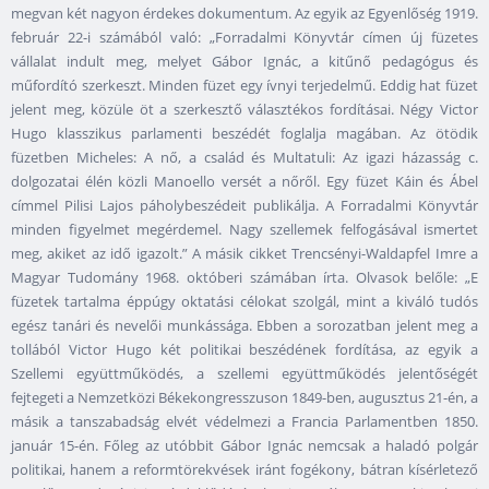
megvan két nagyon érdekes dokumentum. Az egyik az Egyenlőség 1919.
február 22-i számából való: „Forradalmi Könyvtár címen új füzetes
vállalat indult meg, melyet Gábor Ignác, a kitűnő pedagógus és
műfordító szerkeszt. Minden füzet egy ívnyi terjedelmű. Eddig hat füzet
jelent meg, közüle öt a szerkesztő választékos fordításai. Négy Victor
Hugo klasszikus parlamenti beszédét foglalja magában. Az ötödik
füzetben Micheles: A nő, a család és Multatuli: Az igazi házasság c.
dolgozatai élén közli Manoello versét a nőről. Egy füzet Káin és Ábel
címmel Pilisi Lajos páholybeszédeit publikálja. A Forradalmi Könyvtár
minden figyelmet megérdemel. Nagy szellemek felfogásával ismertet
meg, akiket az idő igazolt.” A másik cikket Trencsényi-Waldapfel Imre a
Magyar Tudomány 1968. októberi számában írta. Olvasok belőle: „E
füzetek tartalma éppúgy oktatási célokat szolgál, mint a kiváló tudós
egész tanári és nevelői munkássága. Ebben a sorozatban jelent meg a
tollából Victor Hugo két politikai beszédének fordítása, az egyik a
Szellemi együttműködés, a szellemi együttműködés jelentőségét
fejtegeti a Nemzetközi Békekongresszuson 1849-ben, augusztus 21-én, a
másik a tanszabadság elvét védelmezi a Francia Parlamentben 1850.
január 15-én. Főleg az utóbbit Gábor Ignác nemcsak a haladó polgár
politikai, hanem a reformtörekvések iránt fogékony, bátran kísérletező