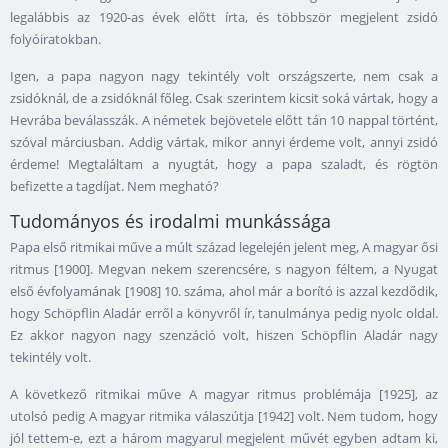
legalábbis az 1920-as évek előtt írta, és többször megjelent zsidó
folyóiratokban.
Igen, a papa nagyon nagy tekintély volt országszerte, nem csak a
zsidóknál, de a zsidóknál főleg. Csak szerintem kicsit soká vártak, hogy a
Hevrába beválasszák. A németek bejövetele előtt tán 10 nappal történt,
szóval márciusban. Addig vártak, mikor annyi érdeme volt, annyi zsidó
érdeme! Megtaláltam a nyugtát, hogy a papa szaladt, és rögtön
befizette a tagdíjat. Nem megható?
Tudományos és irodalmi munkássága
Papa első ritmikai műve a múlt század legelején jelent meg, A magyar ősi
ritmus [1900]. Megvan nekem szerencsére, s nagyon féltem, a Nyugat
első évfolyamának [1908] 10. száma, ahol már a borító is azzal kezdődik,
hogy Schöpflin Aladár erről a könyvről ír, tanulmánya pedig nyolc oldal.
Ez akkor nagyon nagy szenzáció volt, hiszen Schöpflin Aladár nagy
tekintély volt.
A következő ritmikai műve A magyar ritmus problémája [1925], az
utolsó pedig A magyar ritmika válaszútja [1942] volt. Nem tudom, hogy
jól tettem-e, ezt a három magyarul megjelent művét egyben adtam ki,