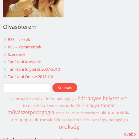
Olvasóterem
RSS – cikkek
RSS – kommentek
Szerzőink
Taní-tani Könyvek
Taní-tani folyóirat 2007-2010
Taní-tani Online 2011-től
Keresés űrlap
Keresés
hátrányos helyzet
alternatív iskolák
drámapedagógia
IKT
magyartanítás
iskolakritika
külföld
kompetencia
művészetpedagógia
oktatáspolitika
nevelés
neveléstörténet
pedagógusok
romák
szabad nevelés
tantárgy-pedagógia
SNI
örökség
Tovább