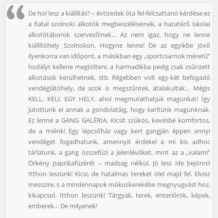
De hol lesz a kiállítás? – évtizedek óta fel-felcsattanó kérdése ez
a fiatal szolnoki alkotók megbeszéléseinek, a hazatérő iskolai
alkotótáborok szervezőinek… Az nem igaz, hogy ne lenne
kiállítóhely Szolnokon. Hogyne lenne! De az egyikbe jövő
ilyenkorra van időpont, a másikban egy „sportcsarnok méretű”
hodályt kellene megtölteni, a harmadikba pedig csak zsűrizett
alkotások kerülhetnek, stb. Régebben volt egy-két befogadó
vendéglátóhely, de azok is megszűntek, átalakultak… Mégis
KELL, KELL EGY HELY, ahol megmutathatjuk magunkat! Így
jutottunk el annak a gondolatáig, hogy kerítünk magunknak.
Ez lenne a GANG GALÉRIA. Kicsit szűkös, kevésbé komfortos,
de a miénk! Egy lépcsőház vagy kert gangján éppen annyi
vendéget fogadhatunk, amennyit érdekel a mi kis adhoc
tárlatunk, a gang összefűzi a jelenlévőket, mint az a „valami”
Örkény paprikafüzérét – madzag nélkül. Jó lesz ide bejönni!
Itthon leszünk! Kicsi, de hatalmas tereket ölel majd fel. Elvisz
messzire, s a mindennapok mókuskerekébe megnyugvást hoz,
kikapcsol. Itthon leszünk! Tárgyak, terek, enteriőrök, képek,
emberek… De milyenek!