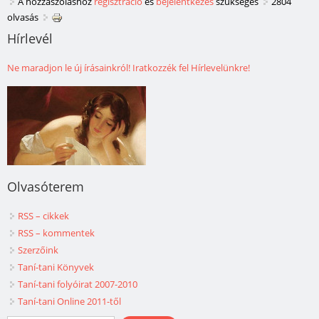
A hozzászóláshoz
regisztráció
és
bejelentkezés
szükséges
2804
olvasás
Hírlevél
Ne maradjon le új írásainkról! Iratkozzék fel Hírlevelünkre!
Olvasóterem
RSS – cikkek
RSS – kommentek
Szerzőink
Taní-tani Könyvek
Taní-tani folyóirat 2007-2010
Taní-tani Online 2011-től
Keresés űrlap