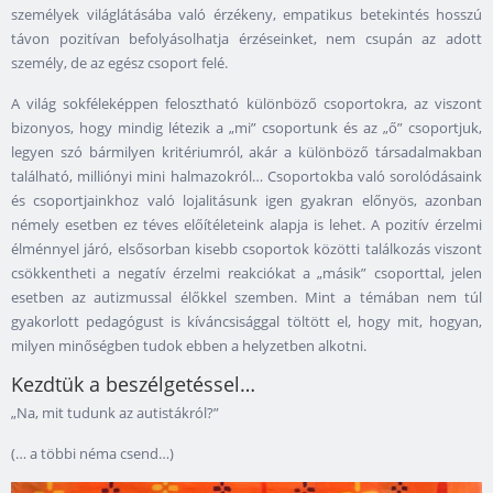
személyek világlátásába való érzékeny, empatikus betekintés hosszú
távon pozitívan befolyásolhatja érzéseinket, nem csupán az adott
személy, de az egész csoport felé.
A világ sokféleképpen felosztható különböző csoportokra, az viszont
bizonyos, hogy mindig létezik a „mi” csoportunk és az „ő” csoportjuk,
legyen szó bármilyen kritériumról, akár a különböző társadalmakban
található, milliónyi mini halmazokról… Csoportokba való sorolódásaink
és csoportjainkhoz való lojalitásunk igen gyakran előnyös, azonban
némely esetben ez téves előítéleteink alapja is lehet. A pozitív érzelmi
élménnyel járó, elsősorban kisebb csoportok közötti találkozás viszont
csökkentheti a negatív érzelmi reakciókat a „másik” csoporttal, jelen
esetben az autizmussal élőkkel szemben. Mint a témában nem túl
gyakorlott pedagógust is kíváncsisággal töltött el, hogy mit, hogyan,
milyen minőségben tudok ebben a helyzetben alkotni.
Kezdtük a beszélgetéssel…
„Na, mit tudunk az autistákról?”
(… a többi néma csend…)