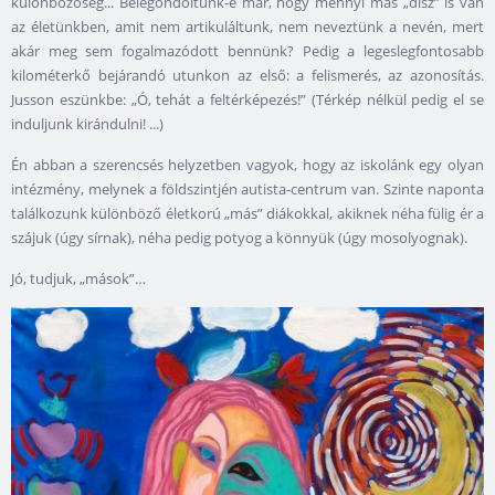
különbözőség... Belegondoltunk-e már, hogy mennyi más „disz” is van
az életünkben, amit nem artikuláltunk, nem neveztünk a nevén, mert
akár meg sem fogalmazódott bennünk? Pedig a legeslegfontosabb
kilométerkő bejárandó utunkon az első: a felismerés, az azonosítás.
Jusson eszünkbe: „Ó, tehát a feltérképezés!” (Térkép nélkül pedig el se
induljunk kirándulni! ...)
Én abban a szerencsés helyzetben vagyok, hogy az iskolánk egy olyan
intézmény, melynek a földszintjén autista-centrum van. Szinte naponta
találkozunk különböző életkorú „más” diákokkal, akiknek néha fülig ér a
szájuk (úgy sírnak), néha pedig potyog a könnyük (úgy mosolyognak).
Jó, tudjuk, „mások”…