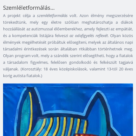
Szemléletformálás…
A projekt célja a
szemléletformálás
volt. Azon élmény megszerzésére
törekedtünk, mely egy életre szólóan meghatározhatja a diákok
hozzáállását az autizmussal élőemberekhez, amely fejleszti az empátiát,
és a kompetenciák listájára felveszi
az odafigyelés reflexét
. Olyan közös
élmények megélhetését próbáltuk elősegíteni, melyek az általános napi
társadalmi érintkezések során általában ritkábban történhetnek meg.
Olyan program volt, mely a szándék szerint elősegítheti, hogy a fiatalok
a társadalom figyelmes, felelősen gondolkodó és felkészült tagjaivá
váljanak. (Korosztály: 18 éves középiskolások, valamint 13-tól 20 éves
korig autista fiatalok.)