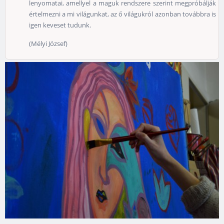
lenyomatai, amellyel a maguk rendszere szerint megpróbálják
értelmezni a mi világunkat, az ő világukról azonban továbbra is
igen keveset tudunk.
(Mélyi József)