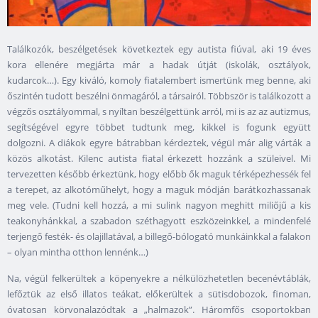
Találkozók, beszélgetések következtek egy autista fiúval, aki 19 éves
kora ellenére megjárta már a hadak útját (iskolák, osztályok,
kudarcok…). Egy kiváló, komoly fiatalembert ismertünk meg benne, aki
őszintén tudott beszélni önmagáról, a társairól. Többször is találkozott a
végzős osztályommal, s nyíltan beszélgettünk arról, mi is az az autizmus,
segítségével egyre többet tudtunk meg, kikkel is fogunk együtt
dolgozni. A diákok egyre bátrabban kérdeztek, végül már alig várták a
közös alkotást. Kilenc autista fiatal érkezett hozzánk a szüleivel. Mi
tervezetten később érkeztünk, hogy előbb ők maguk térképezhessék fel
a terepet, az alkotóműhelyt, hogy a maguk módján barátkozhassanak
meg vele. (Tudni kell hozzá, a mi sulink nagyon meghitt miliőjű a kis
teakonyhánkkal, a szabadon széthagyott eszközeinkkel, a mindenfelé
terjengő festék- és olajillatával, a billegő-bólogató munkáinkkal a falakon
– olyan mintha otthon lennénk…)
Na, végül felkerültek a köpenyekre a nélkülözhetetlen becenévtáblák,
lefőztük az első illatos teákat, előkerültek a sütisdobozok, finoman,
óvatosan körvonalazódtak a „halmazok”. Háromfős csoportokban