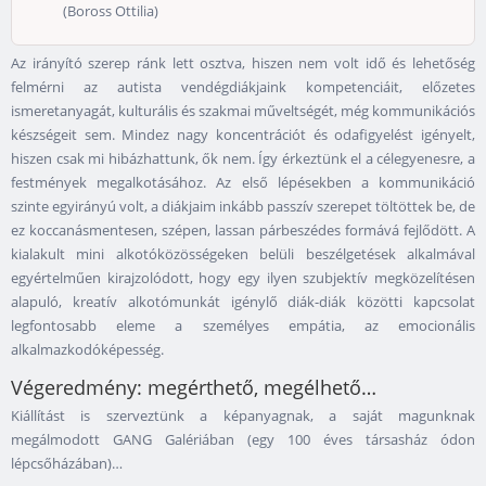
(Boross Ottilia)
Az irányító szerep ránk lett osztva, hiszen nem volt idő és lehetőség
felmérni az autista vendégdiákjaink kompetenciáit, előzetes
ismeretanyagát, kulturális és szakmai műveltségét, még kommunikációs
készségeit sem. Mindez nagy koncentrációt és odafigyelést igényelt,
hiszen csak mi hibázhattunk, ők nem. Így érkeztünk el a célegyenesre, a
festmények megalkotásához. Az első lépésekben a kommunikáció
szinte egyirányú volt, a diákjaim inkább passzív szerepet töltöttek be, de
ez koccanásmentesen, szépen, lassan párbeszédes formává fejlődött. A
kialakult mini alkotóközösségeken belüli beszélgetések alkalmával
egyértelműen kirajzolódott, hogy egy ilyen szubjektív megközelítésen
alapuló, kreatív alkotómunkát igénylő diák-diák közötti kapcsolat
legfontosabb eleme a személyes empátia, az emocionális
alkalmazkodóképesség.
Végeredmény: megérthető, megélhető…
Kiállítást is szerveztünk a képanyagnak, a saját magunknak
megálmodott GANG Galériában (egy 100 éves társasház ódon
lépcsőházában)…