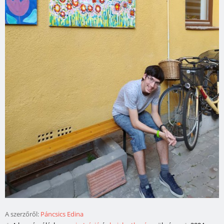
A szerzőről:
Páncsics Edina