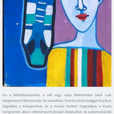
Ha a feltételezéseinket, a vélt vagy valós félelmeinket (akár csak
ideiglenesen) félretesszük, ha odaadóan, őszinte kíváncsisággal kinyitjuk
(legalább) a kiskapuinkat, és a munka közben megtaláljuk a közös
hangnemet, akkor véleményünk jócskán átalakulhat. Az autizmussal élő