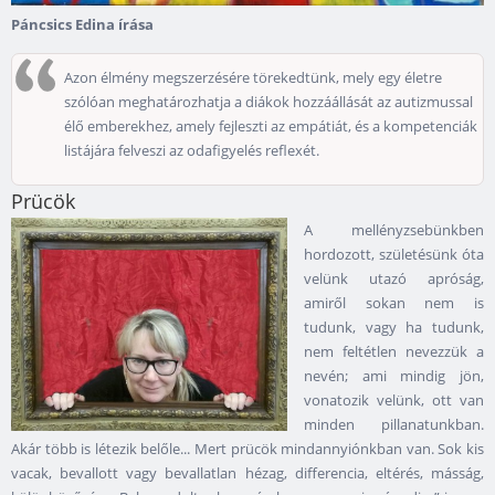
Páncsics Edina írása
Azon élmény megszerzésére törekedtünk, mely egy életre
szólóan meghatározhatja a diákok hozzáállását az autizmussal
élő emberekhez, amely fejleszti az empátiát, és a kompetenciák
listájára felveszi az odafigyelés reflexét.
Prücök
A mellényzsebünkben
hordozott, születésünk óta
velünk utazó apróság,
amiről sokan nem is
tudunk, vagy ha tudunk,
nem feltétlen nevezzük a
nevén; ami mindig jön,
vonatozik velünk, ott van
minden pillanatunkban.
Akár több is létezik belőle... Mert prücök mindannyiónkban van. Sok kis
vacak, bevallott vagy bevallatlan hézag, differencia, eltérés, másság,