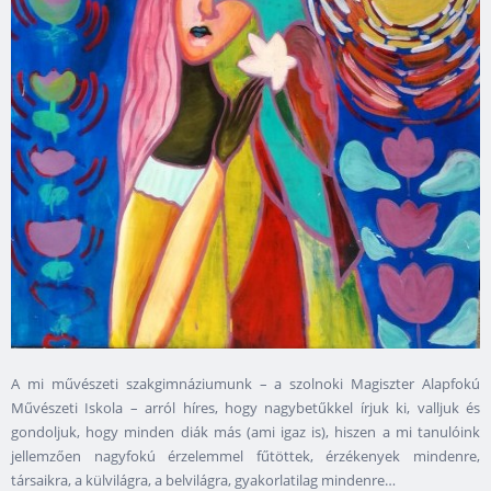
A mi művészeti szakgimnáziumunk – a szolnoki Magiszter Alapfokú
Művészeti Iskola – arról híres, hogy nagybetűkkel írjuk ki, valljuk és
gondoljuk, hogy minden diák más (ami igaz is), hiszen a mi tanulóink
jellemzően nagyfokú érzelemmel fűtöttek, érzékenyek mindenre,
társaikra, a külvilágra, a belvilágra, gyakorlatilag mindenre…