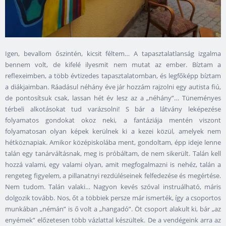
Igen, bevallom őszintén, kicsit féltem… A tapasztalatlanság izgalma
bennem volt, de kifelé ilyesmit nem mutat az ember. Bíztam a
reflexeimben, a több évtizedes tapasztalatomban, és legfőképp bíztam
a diákjaimban. Ráadásul néhány éve jár hozzám rajzolni egy autista fiú,
de pontosítsuk csak, lassan hét év lesz az a „néhány”… Tüneményes
térbeli alkotásokat tud varázsolni! S bár a látvány leképezése
folyamatos gondokat okoz neki, a fantáziája mentén viszont
folyamatosan olyan képek kerülnek ki a kezei közül, amelyek nem
hétköznapiak. Amikor középiskolába ment, gondoltam, épp ideje lenne
talán egy tanárváltásnak, meg is próbáltam, de nem sikerült. Talán kell
hozzá valami, egy valami olyan, amit megfogalmazni is nehéz, talán a
rengeteg figyelem, a pillanatnyi rezdüléseinek felfedezése és megértése.
Nem tudom. Talán valaki… Nagyon kevés szóval instruálható, máris
dolgozik tovább. Nos, őt a többiek persze már ismerték, így a csoportos
munkában „némán” is ő volt a „hangadó”. Öt csoport alakult ki, bár „az
enyémek” előzetesen több vázlattal készültek. De a vendégeink arra az