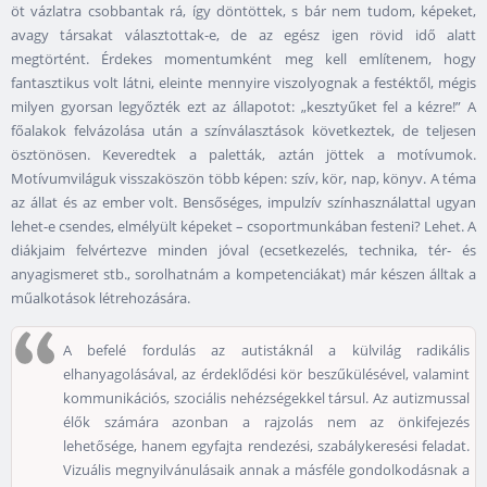
öt vázlatra csobbantak rá, így döntöttek, s bár nem tudom, képeket,
avagy társakat választottak-e, de az egész igen rövid idő alatt
megtörtént. Érdekes momentumként meg kell említenem, hogy
fantasztikus volt látni, eleinte mennyire viszolyognak a festéktől, mégis
milyen gyorsan legyőzték ezt az állapotot: „kesztyűket fel a kézre!” A
főalakok felvázolása után a színválasztások következtek, de teljesen
ösztönösen. Keveredtek a paletták, aztán jöttek a motívumok.
Motívumviláguk visszaköszön több képen: szív, kör, nap, könyv. A téma
az állat és az ember volt. Bensőséges, impulzív színhasználattal ugyan
lehet-e csendes, elmélyült képeket – csoportmunkában festeni? Lehet. A
diákjaim felvértezve minden jóval (ecsetkezelés, technika, tér- és
anyagismeret stb., sorolhatnám a kompetenciákat) már készen álltak a
műalkotások létrehozására.
A befelé fordulás az autistáknál a külvilág radikális
elhanyagolásával, az érdeklődési kör beszűkülésével, valamint
kommunikációs, szociális nehézségekkel társul. Az autizmussal
élők számára azonban a rajzolás nem az önkifejezés
lehetősége, hanem egyfajta rendezési, szabálykeresési feladat.
Vizuális megnyilvánulásaik annak a másféle gondolkodásnak a