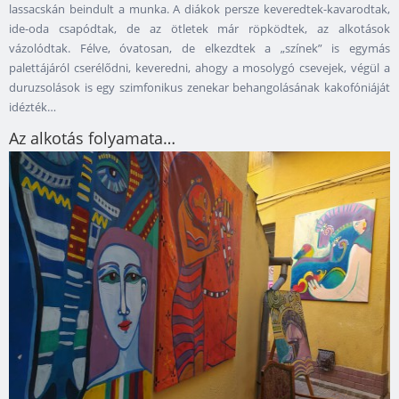
lassacskán beindult a munka. A diákok persze keveredtek-kavarodtak,
ide-oda csapódtak, de az ötletek már röpködtek, az alkotások
vázolódtak. Félve, óvatosan, de elkezdtek a „színek” is egymás
palettájáról cserélődni, keveredni, ahogy a mosolygó csevejek, végül a
duruzsolások is egy szimfonikus zenekar behangolásának kakofóniáját
idézték…
Az alkotás folyamata…