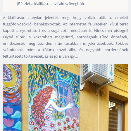
(Részlet a kiállításra invitáló szövegből)
A kiállításon annyian jelentek meg, hogy voltak, akik az emeleti
függőfolyosókról bámészkodtak. Az internetes felületeken kívül teret
kapott a nyomtatott és a sugárzott médiában is. Nincs min pislogni!
Olybá tűnik, a közembert megérintő, apróságnak tűnő érintések,
érintkezések még csöndes intimitásukban is jelentősebbek, többet
számítanak, mint a tőlünk távol álló, és nagyobb horderejűnek
feltüntetett történések. És ez jól is van így…