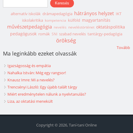
Keresés
hátrányos helyzet
alternatív iskolák
drámapedagógia
IKT
magyartanítás
iskolakritika
külföld
kompetencia
művészetpedagógia
oktatáspolitika
nevelés
neveléstörténet
pedagógusok
romák
szabad nevelés
tantárgy-pedagógia
SNI
örökség
Tovább
Ma leginkább ezeket olvassák
Igazságosság és empátia
Nahalka István: Még egy rangsor!
Knausz Imre: Mi a nevelés?
Trencsényi László: Egy újabb talált tárgy
Miért eredménytelen nálunk a nyelvtanulás?
Liza, az oktatási menekült
Copyright © 2026, Taní-tani Online