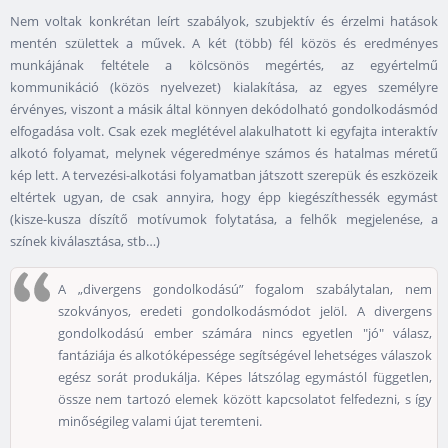
Nem voltak konkrétan leírt szabályok, szubjektív és érzelmi hatások
mentén születtek a művek. A két (több) fél közös és eredményes
munkájának feltétele a kölcsönös megértés, az egyértelmű
kommunikáció (közös nyelvezet) kialakítása, az egyes személyre
érvényes, viszont a másik által könnyen dekódolható gondolkodásmód
elfogadása volt. Csak ezek meglétével alakulhatott ki egyfajta interaktív
alkotó folyamat, melynek végeredménye számos és hatalmas méretű
kép lett. A tervezési-alkotási folyamatban játszott szerepük és eszközeik
eltértek ugyan, de csak annyira, hogy épp kiegészíthessék egymást
(kisze-kusza díszítő motívumok folytatása, a felhők megjelenése, a
színek kiválasztása, stb…)
A „divergens gondolkodású” fogalom szabálytalan, nem
szokványos, eredeti gondolkodásmódot jelöl. A divergens
gondolkodású ember számára nincs egyetlen "jó" válasz,
fantáziája és alkotóképessége segítségével lehetséges válaszok
egész sorát produkálja. Képes látszólag egymástól független,
össze nem tartozó elemek között kapcsolatot felfedezni, s így
minőségileg valami újat teremteni.