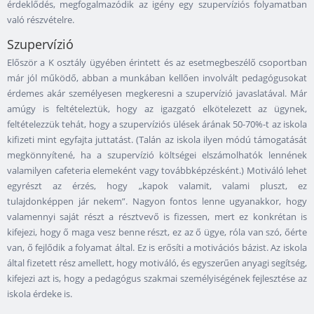
érdeklődés, megfogalmazódik az igény egy szupervíziós folyamatban
való részvételre.
Szupervízió
Először a K osztály ügyében érintett és az esetmegbeszélő csoportban
már jól működő, abban a munkában kellően involvált pedagógusokat
érdemes akár személyesen megkeresni a szupervízió javaslatával. Már
amúgy is feltételeztük, hogy az igazgató elkötelezett az ügynek,
feltételezzük tehát, hogy a szupervíziós ülések árának 50-70%-t az iskola
kifizeti mint egyfajta juttatást. (Talán az iskola ilyen módú támogatását
megkönnyítené, ha a szupervízió költségei elszámolhatók lennének
valamilyen cafeteria elemeként vagy továbbképzésként.) Motiváló lehet
egyrészt az érzés, hogy „kapok valamit, valami pluszt, ez
tulajdonképpen jár nekem”. Nagyon fontos lenne ugyanakkor, hogy
valamennyi saját részt a résztvevő is fizessen, mert ez konkrétan is
kifejezi, hogy ő maga vesz benne részt, ez az ő ügye, róla van szó, őérte
van, ő fejlődik a folyamat által. Ez is erősíti a motivációs bázist. Az iskola
által fizetett rész amellett, hogy motiváló, és egyszerűen anyagi segítség,
kifejezi azt is, hogy a pedagógus szakmai személyiségének fejlesztése az
iskola érdeke is.