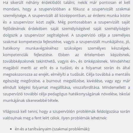
Ha sikerült néhány érdeklődőt találni, nekik már pontosan el kell
mondani, hogy a szupervízióban a fókusz a szupervizált szakmai
személyisége. A szupervizált áll középpontban, az érdemi munka közte
és a szupervizor közt zajlik. Még pontosabban a szupervizált saját
fejlődésének érdekében saját személyiségével saját személyiségén
dolgozik a szupervizor segítségével. A szupervízió célja a személyes
szakmai kompetencia fejlesztése, vagyis a szupervizált munkájához, jó,
hatékony munkavégzéséhez szükséges személyes készségek,
kompetenciák fejlesztése. Ebben az értelemben képzésnek,
továbbképzésnek tekinthető, vagyis én-, és önképzésnek. Mindehhez
magából meríti az erőt és a tudást, és a folyamat során és által
megsokszorozza az erejét, elmélyíti a tudását. Célja továbbá a mentális
egészség megőrzése, a burnout megelőzése, kivédése, vagy egy már
elindult kiégési folyamat megállítása, visszafordítása. Mindemellett a
szupervízió további célja pedagógus hatékonyságának növelése, iskolai
munkájának sikeresebbé tétele.
Világossá kell tenni, hogy a szupervízión problémák feldolgozása során
valósulnak meg a fent leírt célok. Ilyen problémák lehetnek:
én és a tanítványaim (szakmai problémák);