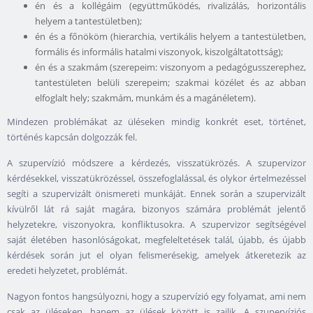
én és a kollégáim (együttműködés, rivalizálás, horizontális
helyem a tantestületben);
én és a főnököm (hierarchia, vertikális helyem a tantestületben,
formális és informális hatalmi viszonyok, kiszolgáltatottság);
én és a szakmám (szerepeim: viszonyom a pedagógusszerephez,
tantestületen belüli szerepeim; szakmai közélet és az abban
elfoglalt hely; szakmám, munkám és a magánéletem).
Mindezen problémákat az üléseken mindig konkrét eset, történet,
történés kapcsán dolgozzák fel.
A szupervízió módszere a kérdezés, visszatükrözés. A szupervizor
kérdésekkel, visszatükrözéssel, összefoglalással, és olykor értelmezéssel
segíti a szupervizált önismereti munkáját. Ennek során a szupervizált
kívülről lát rá saját magára, bizonyos számára problémát jelentő
helyzetekre, viszonyokra, konfliktusokra. A szupervizor segítségével
saját életében hasonlóságokat, megfeleltetések talál, újabb, és újabb
kérdések során jut el olyan felismerésekig, amelyek átkeretezik az
eredeti helyzetet, problémát.
Nagyon fontos hangsúlyozni, hogy a szupervízió egy folyamat, ami nem
csak az üléseken, hanem az ülések között is zajlik. A szupervíziós