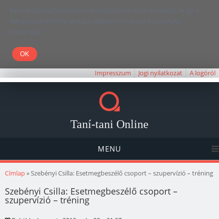
Kedves Olvasó! Weboldalunk böngészésével Ön elfogadja, hogy a
felhasználói élmény javítása céljából cookie-kat használunk.
Köszönjük!
Impresszum
Jogi nyilatkozat
A logóról
Taní-tani Online
MENU
Jelenlegi hely
Címlap
» Szebényi Csilla: Esetmegbeszélő csoport – szupervízió – tréning
Szebényi Csilla: Esetmegbeszélő csoport –
szupervízió – tréning