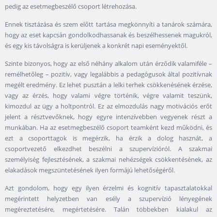
pedig az esetmegbeszélő csoport létrehozása.
Ennek tisztázása és szem előtt tartása megkönnyíti a tanárok számára,
hogy az eset kapcsán gondolkodhassanak és beszélhessenek magukról,
és egy kis távolságra is kerüljenek a konkrét napi eseményektől.
Szinte bizonyos, hogy az első néhány alkalom után érződik valamiféle –
remélhetőleg – pozitív, vagy legalábbis a pedagógusok által pozitívnak
megélt eredmény. Ez lehet pusztán a lelki terhek csökkenésének érzése,
vagy az érzés, hogy valami végre történik, végre valamit teszünk,
kimozdul az ügy a holtpontról. Ez az elmozdulás nagy motivációs erőt
jelent a résztvevőknek, hogy egyre intenzívebben vegyenek részt a
munkában. Ha az esetmegbeszélő csoport teamként kezd működni, és
ezt a csoporttagok is megérzik, ha érzik a dolog hasznát, a
csoportvezető elkezdhet beszélni a szupervízióról. A szakmai
személyiség fejlesztésének, a szakmai nehézségek csökkentésének, az
elakadások megszüntetésének ilyen formájú lehetőségéről.
Azt gondolom, hogy egy ilyen érzelmi és kognitív tapasztalatokkal
megérintett helyzetben van esély a szupervízió lényegének
megéreztetésére, megértetésére. Talán többekben kialakul az