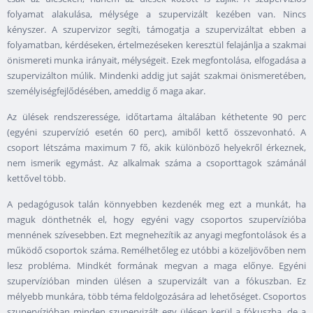
folyamat alakulása, mélysége a szupervizált kezében van. Nincs
kényszer. A szupervizor segíti, támogatja a szupervizáltat ebben a
folyamatban, kérdéseken, értelmezéseken keresztül felajánlja a szakmai
önismereti munka irányait, mélységeit. Ezek megfontolása, elfogadása a
szupervizálton múlik. Mindenki addig jut saját szakmai önismeretében,
személyiségfejlődésében, ameddig ő maga akar.
Az ülések rendszeressége, időtartama általában kéthetente 90 perc
(egyéni szupervízió esetén 60 perc), amiből kettő összevonható. A
csoport létszáma maximum 7 fő, akik különböző helyekről érkeznek,
nem ismerik egymást. Az alkalmak száma a csoporttagok számánál
kettővel több.
A pedagógusok talán könnyebben kezdenék meg ezt a munkát, ha
maguk dönthetnék el, hogy egyéni vagy csoportos szupervízióba
mennének szívesebben. Ezt megnehezítik az anyagi megfontolások és a
működő csoportok száma. Remélhetőleg ez utóbbi a közeljövőben nem
lesz probléma. Mindkét formának megvan a maga előnye. Egyéni
szupervízióban minden ülésen a szupervizált van a fókuszban. Ez
mélyebb munkára, több téma feldolgozására ad lehetőséget. Csoportos
szupervízióban minden szupervizált egy ülésen kerül a fókuszba, de a