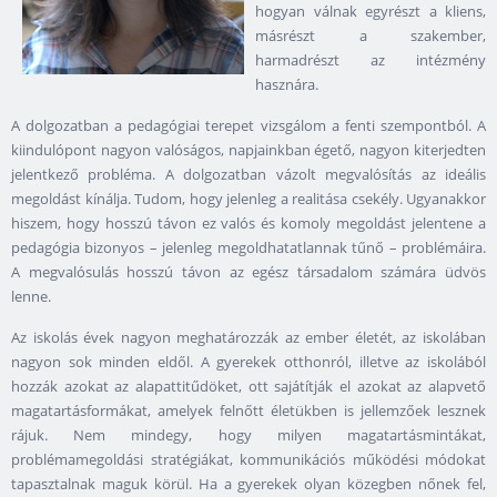
hogyan válnak egyrészt a kliens,
másrészt a szakember,
harmadrészt az intézmény
hasznára.
A dolgozatban a pedagógiai terepet vizsgálom a fenti szempontból. A
kiindulópont nagyon valóságos, napjainkban égető, nagyon kiterjedten
jelentkező probléma. A dolgozatban vázolt megvalósítás az ideális
megoldást kínálja. Tudom, hogy jelenleg a realitása csekély. Ugyanakkor
hiszem, hogy hosszú távon ez valós és komoly megoldást jelentene a
pedagógia bizonyos – jelenleg megoldhatatlannak tűnő – problémáira.
A megvalósulás hosszú távon az egész társadalom számára üdvös
lenne.
Az iskolás évek nagyon meghatározzák az ember életét, az iskolában
nagyon sok minden eldől. A gyerekek otthonról, illetve az iskolából
hozzák azokat az alapattitűdöket, ott sajátítják el azokat az alapvető
magatartásformákat, amelyek felnőtt életükben is jellemzőek lesznek
rájuk. Nem mindegy, hogy milyen magatartásmintákat,
problémamegoldási stratégiákat, kommunikációs működési módokat
tapasztalnak maguk körül. Ha a gyerekek olyan közegben nőnek fel,