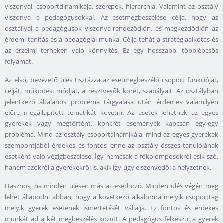
viszonyai, csoportdinamikája, szerepek, hierarchia. Valamint az osztály
viszonya a pedagógusokkal. Az esetmegbeszélése célja, hogy az
osztállyal a pedagógusok viszonya rendeződjön, és megkezdődjön az
érdemi tanítás és a pedagógiai munka. Célja tehát a stratégiaalkotás és
az érzelmi terheken való könnyítés. Ez egy hosszabb, többlépcsős
folyamat.
Az első, bevezető ülés tisztázza az esetmegbeszélő csoport funkcióját,
célját, működési módját, a résztvevők körét, szabályait. Az osztályban
jelentkező általános probléma tárgyalása után érdemes valamilyen
előre megállapított tematikát követni. Az esetek lehetnek az egyes
gyerekek vagy megtörtént, konkrét események kapcsán egy-egy
probléma. Mind az osztály csoportdinamikája, mind az egyes gyerekek
szempontjából érdekes és fontos lenne az osztály összes tanulójának
esetként való végigbeszélése. Így nemcsak a főkolomposokról esik szó,
hanem azokról a gyerekekről is, akik így-úgy elszenvedői a helyzetnek.
Hasznos, ha minden ülésen más az esethozó. Minden ülés végén meg
lehet állapodni abban, hogy a következő alkalomra melyik csoporttag
melyik gyerek esetének ismertetését vállalja. Ez fontos és érdekes
munkát ad a két megbeszélés között. A pedagógus felkészül a gyerek