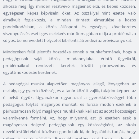
alkossa meg. Így minden résztvevő magáénak érzi, és képes közösen,
egységesen képes képviselni őket. Az osztállyal mint esettel való
elmélyült foglalkozás, a minden érintett elmerülése a közös
gondolkodásban, a közös álláspont és egységes, következetes
viszonyulás és esetleges cselekvés már önmagában oldja a problémát, a
súlyos, bemerevedett helyzetet kibillenti, átrendezi az erőviszonyokat.
Mindezeken felül jelentős hozadéka ennek a munkaformának, hogy a
pedagógusok saját közös, mindannyiukat érintő ügyeikről,
problémáikról rendezett keretek között párbeszédbe, és
együttműködésbe kezdenek.
A pedagógiai munka alapvetően magányos jellegű, lényegében az
osztály, egy gyerekközösség és a tanár között zajlik, tulajdonképpen az
ő belső ügyük. Ugyanakkor ugyanazzal a gyerekközösséggel több
pedagógus folytat magányos munkát, és furcsa módon ezeknek a
párhuzamosan folyó magányos munkáknak kell azt az adott közösséget
valamilyenné formálni. Az, hogy milyenné, azt jó esetben ezek a
magányosan dolgozó pedagógusok egy közösségként, az iskola
nevelőtestületeként közösen gondolták ki, de legalábbis tudják, hogy
milyen is az, és vállalták. Rosszabb esetben csak teszik a dolgukat