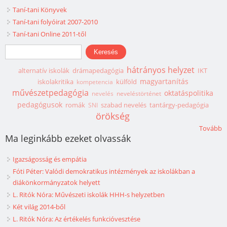
Taní-tani Könyvek
Taní-tani folyóirat 2007-2010
Taní-tani Online 2011-től
Keresés űrlap
Keresés
hátrányos helyzet
alternatív iskolák
drámapedagógia
IKT
magyartanítás
iskolakritika
külföld
kompetencia
művészetpedagógia
oktatáspolitika
nevelés
neveléstörténet
pedagógusok
romák
szabad nevelés
tantárgy-pedagógia
SNI
örökség
Tovább
Ma leginkább ezeket olvassák
Igazságosság és empátia
Fóti Péter: Valódi demokratikus intézmények az iskolákban a
diákönkormányzatok helyett
L. Ritók Nóra: Művészeti iskolák HHH-s helyzetben
Két világ 2014-ből
L. Ritók Nóra: Az értékelés funkcióvesztése