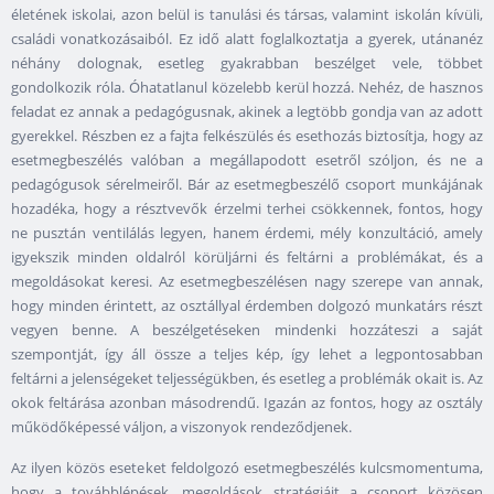
életének iskolai, azon belül is tanulási és társas, valamint iskolán kívüli,
családi vonatkozásaiból. Ez idő alatt foglalkoztatja a gyerek, utánanéz
néhány dolognak, esetleg gyakrabban beszélget vele, többet
gondolkozik róla. Óhatatlanul közelebb kerül hozzá. Nehéz, de hasznos
feladat ez annak a pedagógusnak, akinek a legtöbb gondja van az adott
gyerekkel. Részben ez a fajta felkészülés és esethozás biztosítja, hogy az
esetmegbeszélés valóban a megállapodott esetről szóljon, és ne a
pedagógusok sérelmeiről. Bár az esetmegbeszélő csoport munkájának
hozadéka, hogy a résztvevők érzelmi terhei csökkennek, fontos, hogy
ne pusztán ventilálás legyen, hanem érdemi, mély konzultáció, amely
igyekszik minden oldalról körüljárni és feltárni a problémákat, és a
megoldásokat keresi. Az esetmegbeszélésen nagy szerepe van annak,
hogy minden érintett, az osztállyal érdemben dolgozó munkatárs részt
vegyen benne. A beszélgetéseken mindenki hozzáteszi a saját
szempontját, így áll össze a teljes kép, így lehet a legpontosabban
feltárni a jelenségeket teljességükben, és esetleg a problémák okait is. Az
okok feltárása azonban másodrendű. Igazán az fontos, hogy az osztály
működőképessé váljon, a viszonyok rendeződjenek.
Az ilyen közös eseteket feldolgozó esetmegbeszélés kulcsmomentuma,
hogy a továbblépések, megoldások stratégiáit a csoport közösen