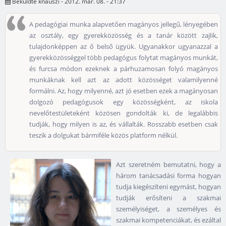
Beküldte
knauszi
- 2012. már. 08. - 21:37
A pedagógiai munka alapvetően magányos jellegű, lényegében
az osztály, egy gyerekközösség és a tanár között zajlik,
tulajdonképpen az ő belső ügyük. Ugyanakkor ugyanazzal a
gyerekközösséggel több pedagógus folytat magányos munkát,
és furcsa módon ezeknek a párhuzamosan folyó magányos
munkáknak kell azt az adott közösséget valamilyenné
formálni. Az, hogy milyenné, azt jó esetben ezek a magányosan
dolgozó pedagógusok egy közösségként, az iskola
nevelőtestületeként közösen gondolták ki, de legalábbis
tudják, hogy milyen is az, és vállalták. Rosszabb esetben csak
teszik a dolgukat bármiféle közös platform nélkül.
Azt szeretném bemutatni, hogy a
három tanácsadási forma hogyan
tudja kiegészíteni egymást, hogyan
tudják erősíteni a szakmai
személyiséget, a személyes és
szakmai kompetenciákat, és ezáltal