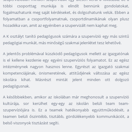
többi csoporttag munkája is elindít bennünk gondolatokat,
fogalmazhatunk meg saját kérdéseket, és dolgozhatunk velük. Ebben a
folyamatban a csoportfolyamatnak, csoportdinamikának olyan plusz
hozadéka van, amit az egyéniben a szupervizált nem kaphat meg.
A K osztályt tanító pedagógusok számára a szupervízió egy más szintű
pedagógiai munkát, más minőségű szakmai jelenlétet tesz lehetővé.
A jelentős problémával küszködő pedagógusok mellett az igazgatónak
is el kellene kezdenie egy egyéni szupervíziós folyamatot. Ez az egész
intézménynek nagyon hasznos lenne. Egyrészt az igazgató szakmai
kompetenciájának, önismeretének, attitűdjének változása az egész
iskolára kihat. Másrészt mintát jelent minden ott dolgozó
pedagógusnak.
A későbbiekben, amikor az iskolában már meghonosult a szupervízió
kultúrája, sor kerülhet egy-egy az iskolán belüli team team-
szupervíziójára is. Ez a teamek hatékonyabb együttműködését, a
teamen belüli őszintébb, tisztább, gördülékenyebb kommunikációt, a
belső viszonyok tisztázást segíti.