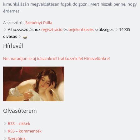
kimunkálásán megvalósításán fogok dolgozni. Mert hiszek benne, hogy
érdemes.
A szerzőről:
Szebényi Csilla
A hozzászóláshoz
regisztráció
és
bejelentkezés
szükséges
14905
olvasás
Hírlevél
Ne maradjon le új írásainkról! Iratkozzék fel Hírlevelünkre!
Olvasóterem
RSS – cikkek
RSS – kommentek
Szerzőink