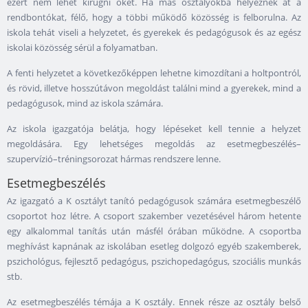
ezért nem lehet kirúgni őket. Ha más osztályokba helyeznék át a
rendbontókat, félő, hogy a többi működő közösség is felborulna. Az
iskola tehát viseli a helyzetet, és gyerekek és pedagógusok és az egész
iskolai közösség sérül a folyamatban.
A fenti helyzetet a következőképpen lehetne kimozdítani a holtpontról,
és rövid, illetve hosszútávon megoldást találni mind a gyerekek, mind a
pedagógusok, mind az iskola számára.
Az iskola igazgatója belátja, hogy lépéseket kell tennie a helyzet
megoldására. Egy lehetséges megoldás az esetmegbeszélés–
szupervízió–tréningsorozat hármas rendszere lenne.
Esetmegbeszélés
Az igazgató a K osztályt tanító pedagógusok számára esetmegbeszélő
csoportot hoz létre. A csoport szakember vezetésével három hetente
egy alkalommal tanítás után másfél órában működne. A csoportba
meghívást kapnának az iskolában esetleg dolgozó egyéb szakemberek,
pszichológus, fejlesztő pedagógus, pszichopedagógus, szociális munkás
stb.
Az esetmegbeszélés témája a K osztály. Ennek része az osztály belső