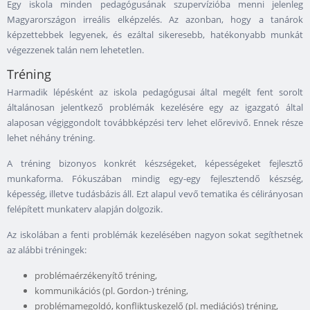
Egy iskola minden pedagógusának szupervízióba menni jelenleg
Magyarországon irreális elképzelés. Az azonban, hogy a tanárok
képzettebbek legyenek, és ezáltal sikeresebb, hatékonyabb munkát
végezzenek talán nem lehetetlen.
Tréning
Harmadik lépésként az iskola pedagógusai által megélt fent sorolt
általánosan jelentkező problémák kezelésére egy az igazgató által
alaposan végiggondolt továbbképzési terv lehet előrevivő. Ennek része
lehet néhány tréning.
A tréning bizonyos konkrét készségeket, képességeket fejlesztő
munkaforma. Fókuszában mindig egy-egy fejlesztendő készség,
képesség, illetve tudásbázis áll. Ezt alapul vevő tematika és célirányosan
felépített munkaterv alapján dolgozik.
Az iskolában a fenti problémák kezelésében nagyon sokat segíthetnek
az alábbi tréningek:
problémaérzékenyítő tréning,
kommunikációs (pl. Gordon-) tréning,
problémamegoldó, konfliktuskezelő (pl. mediációs) tréning,