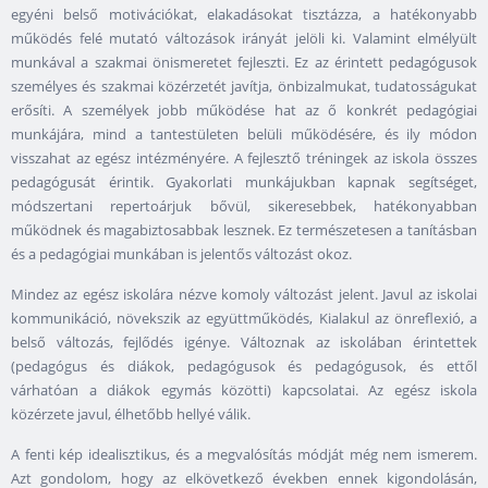
egyéni belső motivációkat, elakadásokat tisztázza, a hatékonyabb
működés felé mutató változások irányát jelöli ki. Valamint elmélyült
munkával a szakmai önismeretet fejleszti. Ez az érintett pedagógusok
személyes és szakmai közérzetét javítja, önbizalmukat, tudatosságukat
erősíti. A személyek jobb működése hat az ő konkrét pedagógiai
munkájára, mind a tantestületen belüli működésére, és ily módon
visszahat az egész intézményére. A fejlesztő tréningek az iskola összes
pedagógusát érintik. Gyakorlati munkájukban kapnak segítséget,
módszertani repertoárjuk bővül, sikeresebbek, hatékonyabban
működnek és magabiztosabbak lesznek. Ez természetesen a tanításban
és a pedagógiai munkában is jelentős változást okoz.
Mindez az egész iskolára nézve komoly változást jelent. Javul az iskolai
kommunikáció, növekszik az együttműködés, Kialakul az önreflexió, a
belső változás, fejlődés igénye. Változnak az iskolában érintettek
(pedagógus és diákok, pedagógusok és pedagógusok, és ettől
várhatóan a diákok egymás közötti) kapcsolatai. Az egész iskola
közérzete javul, élhetőbb hellyé válik.
A fenti kép idealisztikus, és a megvalósítás módját még nem ismerem.
Azt gondolom, hogy az elkövetkező években ennek kigondolásán,