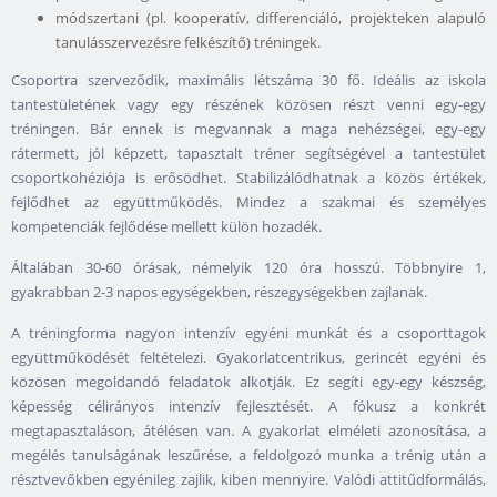
módszertani (pl. kooperatív, differenciáló, projekteken alapuló
tanulásszervezésre felkészítő) tréningek.
Csoportra szerveződik, maximális létszáma 30 fő. Ideális az iskola
tantestületének vagy egy részének közösen részt venni egy-egy
tréningen. Bár ennek is megvannak a maga nehézségei, egy-egy
rátermett, jól képzett, tapasztalt tréner segítségével a tantestület
csoportkohéziója is erősödhet. Stabilizálódhatnak a közös értékek,
fejlődhet az együttműködés. Mindez a szakmai és személyes
kompetenciák fejlődése mellett külön hozadék.
Általában 30-60 órásak, némelyik 120 óra hosszú. Többnyire 1,
gyakrabban 2-3 napos egységekben, részegységekben zajlanak.
A tréningforma nagyon intenzív egyéni munkát és a csoporttagok
együttműködését feltételezi. Gyakorlatcentrikus, gerincét egyéni és
közösen megoldandó feladatok alkotják. Ez segíti egy-egy készség,
képesség célirányos intenzív fejlesztését. A fókusz a konkrét
megtapasztaláson, átélésen van. A gyakorlat elméleti azonosítása, a
megélés tanulságának leszűrése, a feldolgozó munka a trénig után a
résztvevőkben egyénileg zajlik, kiben mennyire. Valódi attitűdformálás,