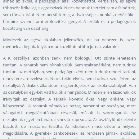
állnak az iskola, a pedagógus által közvetítettől. Verbálisan, és egyre
többször fizikailag is agresszívek. Nincs bennük tisztelet sem a felnőttek,
sem társaik iránt. Nem becsülik meg a tisztességes munkát, nehéz őket
bármire rávenni, ami erőfeszítést igényel. A szülők és a pedagógusok
között alig van összhang.
Mindezek az egész iskolában jellemzőek, de ha nehezen is, azért
mennek a dolgok, folyik a munka, előbb-utóbb jutnak valamire.
A K osztállyal azonban senki nem boldogul. Ott szinte lehetetlen
tanítani. A tanárok nem bírnak velük. Sem szaktanárként, nem tudnak
tanítani az osztályban, sem pedagógusként nem tudnak rendet tartani,
nincs tere a nevelésnek. Nincs tekintélyük, nem tudnak szót érteni az
osztállyal. A diákok állandóan megkérdőjelezik az iskola szabályait. Van
az osztályban egy-két vad fiú, ők a hangadók. Minden ellen lázadnak, ők
irányítják az osztályt. A társaik követik őket. Vagy önként, vagy
kényszerből. A tanárok némelyike retteg bemenni az osztályba, mert
válogatott megaláztatásban részesül, mások is szoronganak. Az
osztálynak egyetlen tanárral sincs jó kapcsolata. Az osztályfőnök eleinte
küzdött, de mostanra feladta. Az iskolának nincs ötlete a helyzet
megoldására. A gyerekek tankötelesek, és rendesen járnak iskolába,