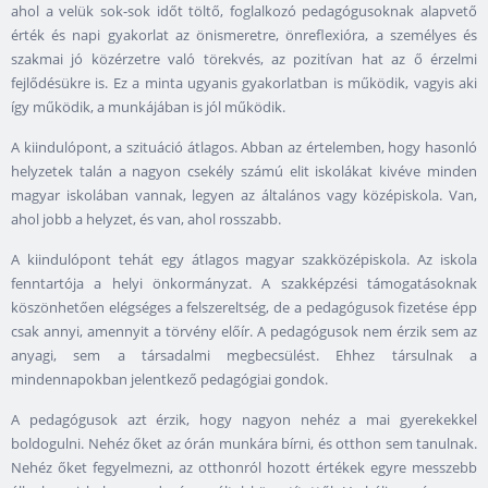
ahol a velük sok-sok időt töltő, foglalkozó pedagógusoknak alapvető
érték és napi gyakorlat az önismeretre, önreflexióra, a személyes és
szakmai jó közérzetre való törekvés, az pozitívan hat az ő érzelmi
fejlődésükre is. Ez a minta ugyanis gyakorlatban is működik, vagyis aki
így működik, a munkájában is jól működik.
A kiindulópont, a szituáció átlagos. Abban az értelemben, hogy hasonló
helyzetek talán a nagyon csekély számú elit iskolákat kivéve minden
magyar iskolában vannak, legyen az általános vagy középiskola. Van,
ahol jobb a helyzet, és van, ahol rosszabb.
A kiindulópont tehát egy átlagos magyar szakközépiskola. Az iskola
fenntartója a helyi önkormányzat. A szakképzési támogatásoknak
köszönhetően elégséges a felszereltség, de a pedagógusok fizetése épp
csak annyi, amennyit a törvény előír. A pedagógusok nem érzik sem az
anyagi, sem a társadalmi megbecsülést. Ehhez társulnak a
mindennapokban jelentkező pedagógiai gondok.
A pedagógusok azt érzik, hogy nagyon nehéz a mai gyerekekkel
boldogulni. Nehéz őket az órán munkára bírni, és otthon sem tanulnak.
Nehéz őket fegyelmezni, az otthonról hozott értékek egyre messzebb