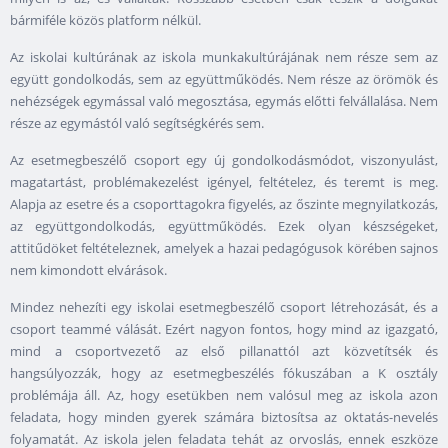
bármiféle közös platform nélkül.
Az iskolai kultúrának az iskola munkakultúrájának nem része sem az
együtt gondolkodás, sem az együttműködés. Nem része az örömök és
nehézségek egymással való megosztása, egymás előtti felvállalása. Nem
része az egymástól való segítségkérés sem.
Az esetmegbeszélő csoport egy új gondolkodásmódot, viszonyulást,
magatartást, problémakezelést igényel, feltételez, és teremt is meg.
Alapja az esetre és a csoporttagokra figyelés, az őszinte megnyilatkozás,
az együttgondolkodás, együttműködés. Ezek olyan készségeket,
attitűdöket feltételeznek, amelyek a hazai pedagógusok körében sajnos
nem kimondott elvárások.
Mindez nehezíti egy iskolai esetmegbeszélő csoport létrehozását, és a
csoport teammé válását. Ezért nagyon fontos, hogy mind az igazgató,
mind a csoportvezető az első pillanattól azt közvetítsék és
hangsúlyozzák, hogy az esetmegbeszélés fókuszában a K osztály
problémája áll. Az, hogy esetükben nem valósul meg az iskola azon
feladata, hogy minden gyerek számára biztosítsa az oktatás-nevelés
folyamatát. Az iskola jelen feladata tehát az orvoslás, ennek eszköze