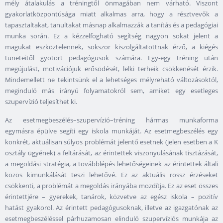
mély átalakulás a tréningtől önmagában nem várható. Viszont
gyakorlatközpontúsága miatt alkalmas arra, hogy a résztvevők a
tapasztaltakat, tanultakat másnap alkalmazzák a tanítás és a pedagógiai
munka során. Ez a kézzelfogható segítség nagyon sokat jelent a
magukat eszköztelennek, sokszor kiszolgáltatottnak érző, a kiégés
tüneteitől gyötört pedagógusok számára. Egy-egy tréning után
megújulást, motivációjuk erősödését, lelki terheik csökkenését érzik.
Mindemellett ne tekintsünk el a lehetséges mélyreható változásoktól,
meginduló más irányú folyamatokról sem, amiket egy esetleges
szupervízió teljesíthet ki.
Az esetmegbeszélés–szupervízió–tréning hármas munkaforma
egymásra épülve segíti egy iskola munkáját. Az esetmegbeszélés egy
konkrét, aktuálisan súlyos problémát jelentő esetnek (jelen esetben a K
osztály ügyének) a feltárását, az érintettek viszonyulásának tisztázását,
a megoldási stratégia, a továbblépés lehetőségeinek az érintettek általi
közös kimunkálását teszi lehetővé. Ez az aktuális rossz érzéseket
csökkenti, a problémát a megoldás irányába mozdítja. Ez az eset összes
érintettjére – gyerekek, tanárok, közvetve az egész iskola – pozitív
hatást gyakorol. Az érintett pedagógusoknak, illetve az igazgatónak az
esetmegbeszéléssel párhuzamosan elinduló szupervíziós munkája az