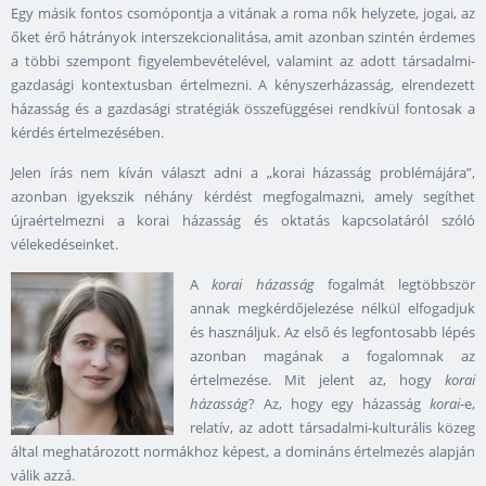
Egy másik fontos csomópontja a vitának a roma nők helyzete, jogai, az
őket érő hátrányok interszekcionalitása, amit azonban szintén érdemes
a többi szempont figyelembevételével, valamint az adott társadalmi-
gazdasági kontextusban értelmezni. A kényszerházasság, elrendezett
házasság és a gazdasági stratégiák összefüggései rendkívül fontosak a
kérdés értelmezésében.
Jelen írás nem kíván választ adni a „korai házasság problémájára”,
azonban igyekszik néhány kérdést megfogalmazni, amely segíthet
újraértelmezni a korai házasság és oktatás kapcsolatáról szóló
vélekedéseinket.
A
korai házasság
fogalmát legtöbbször
annak megkérdőjelezése nélkül elfogadjuk
és használjuk. Az első és legfontosabb lépés
azonban magának a fogalomnak az
értelmezése. Mit jelent az, hogy
korai
házasság
? Az, hogy egy házasság
korai
-e,
relatív, az adott társadalmi-kulturális közeg
által meghatározott normákhoz képest, a domináns értelmezés alapján
válik azzá.