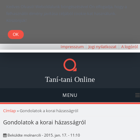
Kedves Olvasó! Weboldalunk böngészésével Ön elfogadja, hogy a
felhasználói élmény javítása céljából cookie-kat használunk.
Köszönjük!
Impresszum
Jogi nyilatkozat
A logóról
Taní-tani Online
MENU
Jelenlegi hely
Címlap
» Gondolatok a korai házasságról
Gondolatok a korai házasságról
Beküldte
molnarcili
- 2015. jan. 17. - 11:10