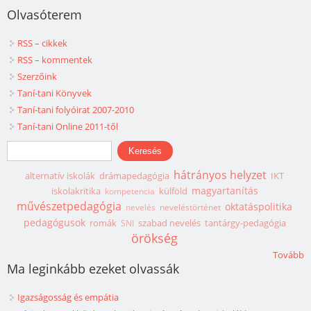
Olvasóterem
RSS – cikkek
RSS – kommentek
Szerzőink
Taní-tani Könyvek
Taní-tani folyóirat 2007-2010
Taní-tani Online 2011-től
Keresés űrlap
Keresés
hátrányos helyzet
alternatív iskolák
drámapedagógia
IKT
magyartanítás
iskolakritika
külföld
kompetencia
művészetpedagógia
oktatáspolitika
nevelés
neveléstörténet
pedagógusok
romák
szabad nevelés
tantárgy-pedagógia
SNI
örökség
Tovább
Ma leginkább ezeket olvassák
Igazságosság és empátia