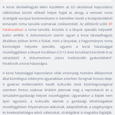
A korai iskolaelhagyás elleni küzdelem az EU oktatással kapcsolatos
célkitűzései között előkelő helyet foglal el, ahogy a nemzeti roma
stratégiák európai keretrendszere is kiemelten kezeli a középiskolákból
kimaradó roma tanulók számának csökkentését. Az előbbiről szóló
EP
határozatban
a roma tanulók, közülük is a lányok speciális helyzetét
külön említik. A dokumentum szerint ugyan a korai iskolaelhagyás
általában jobban érinti a fiúkat, mint a lányokat, a hagyományos roma
közösségek helyzete speciális, ugyanis a korai házassággal
összefüggésben a lányok korábban (12-13 éves korukban) kerülnek ki az
oktatásból. A dokumentum „káros tradicionális gyakorlatként”
hivatkozik a korai házasságra.
A korai házassággal kapcsolatos viták viszonylag markáns álláspontok
által közrefogva többnyire ugyanabban a körben forognak hosszú ideje.
A gyakran evidenciaként kezelt kulturális okok kizárólagosságával
szemben fontos szakmai érvként jelennek meg a reprodukció és a
társadalmi-gazdasági helyzet összefüggései. Ugyanakkor a képlet nem
ilyen egyszerű, a kulturális elemek a gazdasági lehetőségekkel
összefüggésben folyamatosan alakulnak, adaptálódnak, a szegénységre
és kirekesztettségre adott válaszokat, stratégiákat is magukba foglalják.