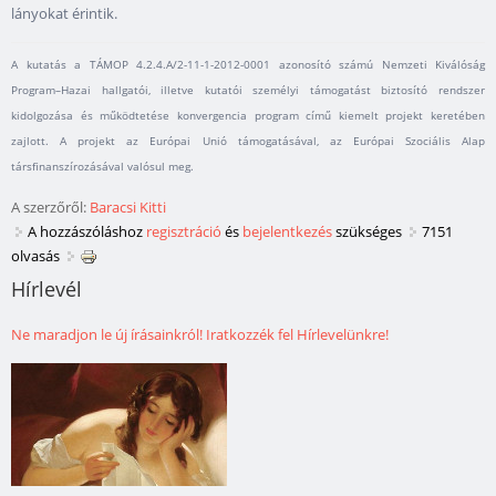
lányokat érintik.
A kutatás a TÁMOP 4.2.4.A/2-11-1-2012-0001 azonosító számú Nemzeti Kiválóság
Program–Hazai hallgatói, illetve kutatói személyi támogatást biztosító rendszer
kidolgozása és működtetése konvergencia program című kiemelt projekt keretében
zajlott. A projekt az Európai Unió támogatásával, az Európai Szociális Alap
társfinanszírozásával valósul meg.
A szerzőről:
Baracsi Kitti
A hozzászóláshoz
regisztráció
és
bejelentkezés
szükséges
7151
olvasás
Hírlevél
Ne maradjon le új írásainkról! Iratkozzék fel Hírlevelünkre!