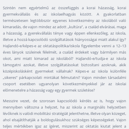
Szintén nem egyértelmű az összefüggés a korai házasság, korai
gyermekvállalás és az iskolaelhagyás között. A gyakorlatban
természetesen legtöbbször egyenes következmény az iskolából való
kimaradás, de vajon mindez az adott „kultúra”, a család elvárásai, maga
a házasság, a gyerekvállalás ténye vagy éppen ellenkezőleg, az iskola,
illetve a hozzá kapcsolódó szolgáltatások hiányosságai miatt alakul így?
Hajlandó-e/képes-e az oktatáspolitika/iskola figyelembe venni a 12–13
éves lányok szüleinek félelmét, a család érdekeit vagy bármilyen más
okot, ami miatt kimarad az iskolából? Hajlandó-e/tudja-e az iskola
támogatni azokat, illetve szolgáltatásokat biztosítani azoknak, akik
középiskolásként gyermeket vállalnak? Képes-e az iskola különféle
„sikeres” párkapcsolati mintákat felmutatni? Vajon minden társadalmi
csoport esetében ugyanolyan következményekkel jár az iskolai
előmenetelre a házasság vagy egy gyermek születése?
Messzire vezet, de szorosan kapcsolódó kérdés az is, hogy vajon
mennyiben változna a helyzet, ha az iskola a marginális helyzetben
lévőknek is valódi mobilitási stratégiát jelenthetne, illetve olyan közeget,
ahol elsajátíthatják a boldogulásukhoz szükséges képességeket. Vajon
teljes mértékben igaz az ígéret, miszerint az oktatás kiutat jelent a