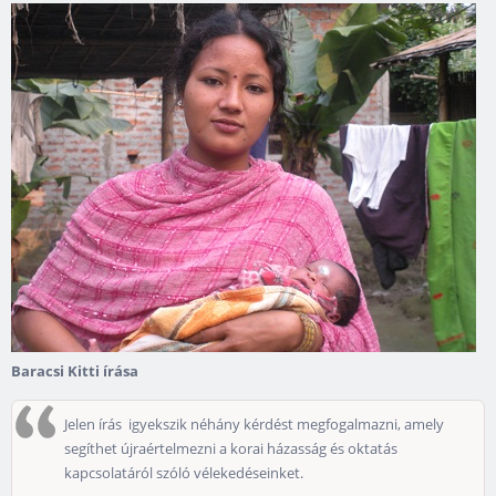
Baracsi Kitti írása
Jelen írás igyekszik néhány kérdést megfogalmazni, amely
segíthet újraértelmezni a korai házasság és oktatás
kapcsolatáról szóló vélekedéseinket.