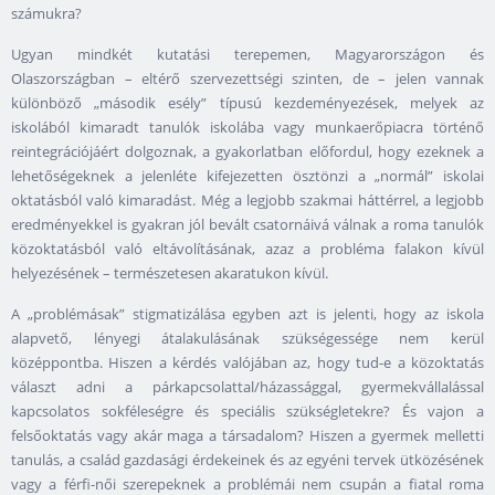
számukra?
Ugyan mindkét kutatási terepemen, Magyarországon és
Olaszországban – eltérő szervezettségi szinten, de – jelen vannak
különböző „második esély” típusú kezdeményezések, melyek az
iskolából kimaradt tanulók iskolába vagy munkaerőpiacra történő
reintegrációjáért dolgoznak, a gyakorlatban előfordul, hogy ezeknek a
lehetőségeknek a jelenléte kifejezetten ösztönzi a „normál” iskolai
oktatásból való kimaradást. Még a legjobb szakmai háttérrel, a legjobb
eredményekkel is gyakran jól bevált csatornáivá válnak a roma tanulók
közoktatásból való eltávolításának, azaz a probléma falakon kívül
helyezésének – természetesen akaratukon kívül.
A „problémásak” stigmatizálása egyben azt is jelenti, hogy az iskola
alapvető, lényegi átalakulásának szükségessége nem kerül
középpontba. Hiszen a kérdés valójában az, hogy tud-e a közoktatás
választ adni a párkapcsolattal/házassággal, gyermekvállalással
kapcsolatos sokféleségre és speciális szükségletekre? És vajon a
felsőoktatás vagy akár maga a társadalom? Hiszen a gyermek melletti
tanulás, a család gazdasági érdekeinek és az egyéni tervek ütközésének
vagy a férfi-női szerepeknek a problémái nem csupán a fiatal roma