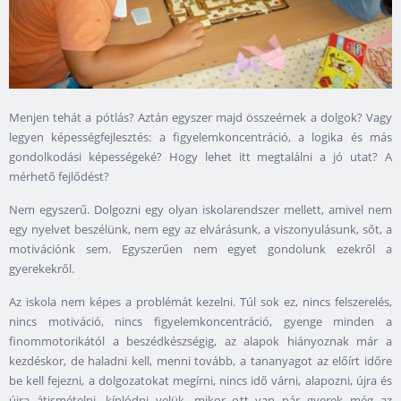
Menjen tehát a pótlás? Aztán egyszer majd összeérnek a dolgok? Vagy
legyen képességfejlesztés: a figyelemkoncentráció, a logika és más
gondolkodási képességeké? Hogy lehet itt megtalálni a jó utat? A
mérhető fejlődést?
Nem egyszerű. Dolgozni egy olyan iskolarendszer mellett, amivel nem
egy nyelvet beszélünk, nem egy az elvárásunk, a viszonyulásunk, sőt, a
motivációnk sem. Egyszerűen nem egyet gondolunk ezekről a
gyerekekről.
Az iskola nem képes a problémát kezelni. Túl sok ez, nincs felszerelés,
nincs motiváció, nincs figyelemkoncentráció, gyenge minden a
finommotorikától a beszédkészségig, az alapok hiányoznak már a
kezdéskor, de haladni kell, menni tovább, a tananyagot az előírt időre
be kell fejezni, a dolgozatokat megírni, nincs idő várni, alapozni, újra és
újra átismételni, kínlódni velük, mikor ott van pár gyerek még az