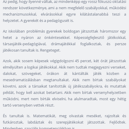
Az pedig, hogy ilyenné váltak, az mindenképp egy rossz fókuszú oktatási
rendszer következménye, ami a nem megfelelő szabályokkal, működési
mechanizmusokkal, elvárásokkal egyre kilátástalanabbá teszi a
helyzetet. A gyerekét és a pedagógusét is.
Az iskolában problémás gyerekek boldogan játszottak háromszor egy
hetet a nyáron az önkéntesekkel. Képességfejlesztő játékokkal,
társasjáték-pedagógiával, drámajátékkal foglalkoztak, és persze
játékosan tanultak is. Rengeteget.
Azok, akik sosem képesek végigdolgozni 45 percet, két órát játszottak
elmélyülten a logikai játékokkal. Akik nem tudtak megjegyezni verseket,
dalokat, szövegeket, órákon át kántálták játék közben a
mesedramatizálásban megtanultakat. Akik nem bírtak szabályokat
követni, azok a társaikat tanították új játékszabályokra, és mutattak
példát, hogy kell azokat betartani. Akik nem bírtak versenyhelyzetben
működni, mert nem bírták elviselni, ha alulmaradtak, most egy hétig
tartó versenyben vettek részt.
És tanultak is. Matematikát, meg olvastak meséket, rajzoltak és
futkároztak, labdáztak és szerepjátékokat játszottak. Fejlődtek.
Mindenben, szociális kompetenciáikban is.