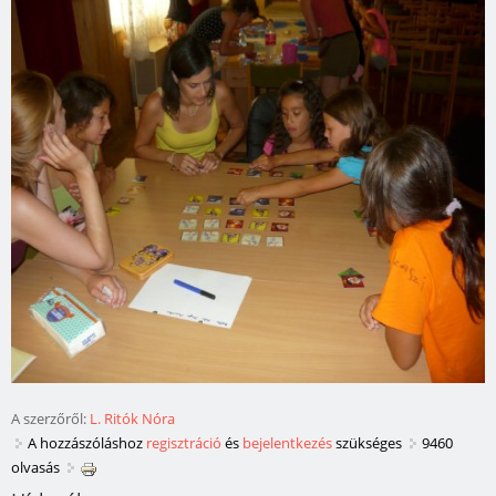
A szerzőről:
L. Ritók Nóra
A hozzászóláshoz
regisztráció
és
bejelentkezés
szükséges
9460
olvasás