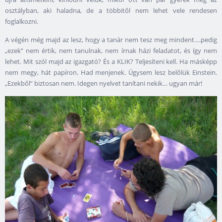
osztályban, aki haladna, de a többitől nem lehet vele rendesen
foglalkozni.
A végén még majd az lesz, hogy a tanár nem tesz meg mindent….pedig
„ezek” nem értik, nem tanulnak, nem írnak házi feladatot, és így nem
lehet. Mit szól majd az igazgató? És a KLIK? Teljesíteni kell. Ha másképp
nem megy, hát papíron. Had menjenek. Úgysem lesz belőlük Einstein.
„Ezekből” biztosan nem. Idegen nyelvet tanítani nekik… ugyan már!