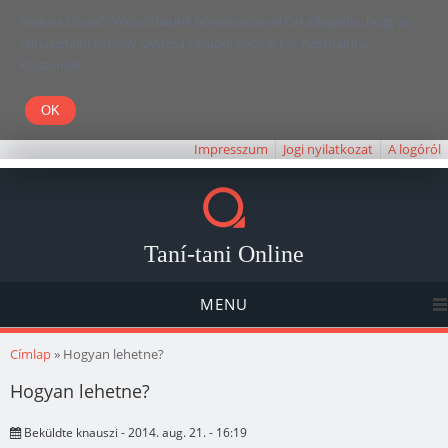
Kedves Olvasó! Weboldalunk böngészésével Ön elfogadja, hogy a
felhasználói élmény javítása céljából cookie-kat használunk.
Köszönjük!
Impresszum
Jogi nyilatkozat
A logóról
Taní-tani Online
MENU
Jelenlegi hely
Címlap
» Hogyan lehetne?
Hogyan lehetne?
Beküldte
knauszi
- 2014. aug. 21. - 16:19