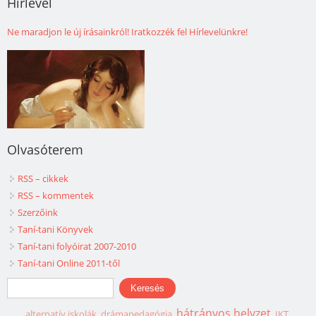
Hírlevél
Ne maradjon le új írásainkról! Iratkozzék fel Hírlevelünkre!
Olvasóterem
RSS – cikkek
RSS – kommentek
Szerzőink
Taní-tani Könyvek
Taní-tani folyóirat 2007-2010
Taní-tani Online 2011-től
Keresés űrlap
Keresés
hátrányos helyzet
alternatív iskolák
drámapedagógia
IKT