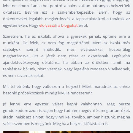
lehetne elmozdítani a holtpontról a halmozottan hátrányos helyzetűek
oktatását. Bevinni ezt a szakemberképzésbe. Elérni, hogy az
önkénteseket legalább megkérdezzék a tapasztalataikról a tanáraik az
egyetemeken. Hogy
elolvassák a blogjukat
erről.
Szeretném, ha az iskolák, ahová a gyerekek járnak, építene erre a
munkára. De félek, ez nem fog megtörténni. Mert az iskola más
szabályok szerint működik, más elvárásokkal, központilag
meghatározva. Ott a játék nem része az oktatásnak. Legfeljebb
ajándéktevékenység délutánra, ha abban az őrületben, amit ma
tanításnak hívunk, részt vesznek. Vagy legalább rendesen viselkednek,
és nem zavarnak sokat.
Mit tehetnénk, hogy változzon a helyzet? Miért maradnak az ehhez
hasonló próbálkozások mindig kívül a rendszeren?
Jó lenne erre egyszer válasz kapni valahonnan. Meg persze
gondolkodom azon is, vajon hogy tudnám megóvni és megtartani őket,
átadni nekik azt a hitet, hogy vinni kell tovább, amiben hiszünk, még ha
széllel szemben is megyünk. Még ha a helyzet kilátástalan is.