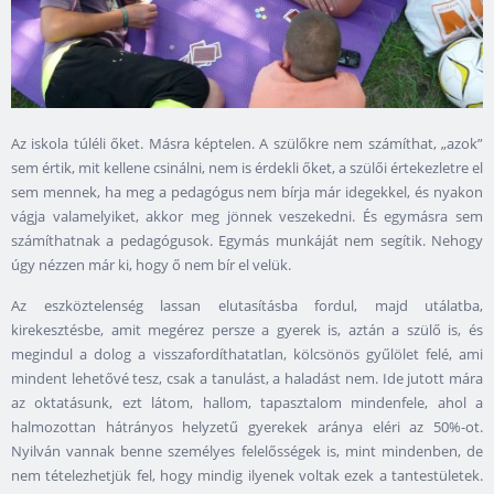
Az iskola túléli őket. Másra képtelen. A szülőkre nem számíthat, „azok”
sem értik, mit kellene csinálni, nem is érdekli őket, a szülői értekezletre el
sem mennek, ha meg a pedagógus nem bírja már idegekkel, és nyakon
vágja valamelyiket, akkor meg jönnek veszekedni. És egymásra sem
számíthatnak a pedagógusok. Egymás munkáját nem segítik. Nehogy
úgy nézzen már ki, hogy ő nem bír el velük.
Az eszköztelenség lassan elutasításba fordul, majd utálatba,
kirekesztésbe, amit megérez persze a gyerek is, aztán a szülő is, és
megindul a dolog a visszafordíthatatlan, kölcsönös gyűlölet felé, ami
mindent lehetővé tesz, csak a tanulást, a haladást nem. Ide jutott mára
az oktatásunk, ezt látom, hallom, tapasztalom mindenfele, ahol a
halmozottan hátrányos helyzetű gyerekek aránya eléri az 50%-ot.
Nyilván vannak benne személyes felelősségek is, mint mindenben, de
nem tételezhetjük fel, hogy mindig ilyenek voltak ezek a tantestületek.