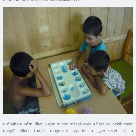
Próbáltam nézni őket. Vajon miben mások ezek a fiatalok, nekik miért
megy? Miért tudják magukkal ragadni a gyerekeket itt a