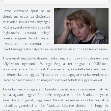
Biztos elemként épült be az
elmúlt egy évben az életünkbe
az iskolán kívüli tevékenységek
közé a gyerekekkel való speciális
foglalkozás. Tanoda jellegű
tevékenységnek hívjuk, hiszen
hivatalosan nem tanoda, nem
nyert támogatást a pályázaton, de tartalmában ahhoz áll a legközelebb.
A szervezettség stabilizálásában sokat segített, hogy a Vodafone-angyal
pályázaton nyertünk, és egy évig a mi angyalunk főállásban
koordinálhatta ezt a munkát. Ő szervezte be, készítette fel a jelentkező
önkénteseket, és együtt fejlesztették a pedagógiai munka rendszerét.
Hetente három napot, no meg a szüneteket töltötték a gyerekekkel.
A munka nem volt egyszerű. Leginkább az elvárások rendszere miatt. Az
iskola ugyanis egyszerűen mér: megvan-e a házi feladat, helyes-e,
sikerült-e a dolgozat, vagy sem? De mit tegyen az az önkéntes, aki a
hetedikes gyerekkel a házi feladatot készítve döbben rá, hogy kis