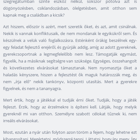
szegregátumban szinte eszköz nélkül, sokszor pótolva azt is
dögönyözésben, csiklandozásban, ölelgetésben, amit otthon sem
kapnak meg a családban a kicsik?
Azt hiszem, először is azért, mert szeretik őket, és azt, amit csinálnak.
Nekik is vannak konfliktusaik, de nem mondanak le egyikükről sem. És
készülnek a velük való foglalkozásra. Esténként órákig beszélnek egy-
egy feladat fejlesztő erejéről, és gyúrják addig, amíg az adott gyereknek,
gyerekcsoportnak a legmegfelelőbb nem lesz. Támogatják egymást,
figyelik, ha a másiknak segítségre van szüksége. Egységes, összehangolt
és következetes elvárásokat támasztanak. Nem nyomasztja őket a
haladás kényszere, hiszen a fejlesztést ők maguk határozzák meg, és
nem „írja elő” nekik tankönyv, központi utasítás. Mert a gyerekre
figyelnek, és nem a tananyagra.
Mert értik, hogy a játékkal el tudják érni őket. Tudják, hogy a játék
fejleszt. Érzik, hogy az érzelmekre is építeni kell. Látják, hogy melyik
gyereknél mi van otthon. Személyre szabott célokat tűznek ki, nem
irreális elvárásokat.
Most, ezután a nyár után folyton azon töröm a fejem, hogy lehetne ezt
kihangosítani. Megértetni, módszerré tenni. Láttatni, hogy így megy. Így