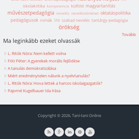
magyartanítás
iskolakritika
külföld
kompetencia
művészetpedagógia
oktatáspolitika
nevelés
neveléstörténet
pedagógusok
romák
szabad nevelés
tantárgy-pedagógia
SNI
örökség
Tovább
Ma leginkább ezeket olvassák
L. Ritók Nóra: Nem kellett volna
Fóti Péter: A gyerekek morális fejlődése
A tanulás demokratizálása
Miért eredménytelen nálunk a nyelvtanulás?
L. Ritók Nóra: Hova lettek a harcos iskolaigazgatók?
Pajorné Kugelbauer Ida írása
Copyright © 2026, Taní-tani Online