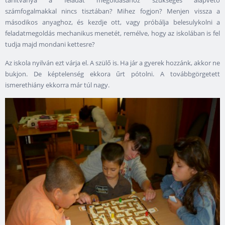
tanítványa a feladat megoldásához szükséges alapvető
számfogalmakkal nincs tisztában? Mihez fogjon? Menjen vissza a
másodikos anyaghoz, és kezdje ott, vagy próbálja belesulykolni a
feladatmegoldás mechanikus menetét, remélve, hogy az iskolában is fel
tudja majd mondani kettesre?
Az iskola nyilván ezt várja el. A szülő is. Ha jár a gyerek hozzánk, akkor ne
bukjon. De képtelenség ekkora űrt pótolni. A továbbgörgetett
ismerethiány ekkorra már túl nagy.