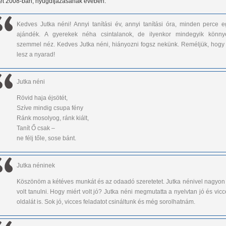
et 2008-ban, nyugdíjazásának évében.
Kedves Jutka néni! Annyi tanítási év, annyi tanítási óra, minden perce e
ajándék. A gyerekek néha csintalanok, de ilyenkor mindegyik könny
szemmel néz. Kedves Jutka néni, hiányozni fogsz nekünk. Reméljük, hogy 
lesz a nyarad!
Jutka néni
Rövid haja éjsötét,
Szíve mindig csupa fény
Ránk mosolyog, ránk kiált,
Tanít Ő csak –
ne félj tőle, sose bánt.
Jutka néninek
Köszönöm a kétéves munkát és az odaadó szeretetet. Jutka nénivel nagyon 
volt tanulni. Hogy miért volt jó? Jutka néni megmutatta a nyelvtan jó és vic
oldalát is. Sok jó, vicces feladatot csináltunk és még sorolhatnám.