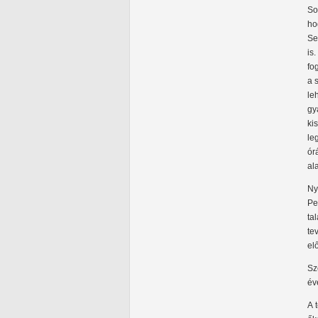
So
ho
Se
is
fo
a 
le
gy
ki
le
ór
al
Ny
Pe
ta
te
el
Sz
év
A 