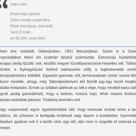
Jutka néni
Rövid haja éjsötét,
Szíve mindig csupa fény
Ránk mosolyog, ránk kiált,
Tanít Ő csak –
ne félj tőle, sose bánt.
tven éve született, Géberjénben, 1951 februárjában. Szülei is a Sza
nyarulatában fekvő kis szatmári faluból származtak. Édesanyja háztartásbe
esapja pedig tűzoltó volt, később megyei tűzoltóparancsnok-helyettes lett. Több
ltöztek, a Nyíregyházán történő letelepedés előtt, a legkedvesebb emlé
toraljaújhelyhez kötötték. Egyedüli gyermek volt, természetesen szülei szeme fé
kszor mesélte, ahogy, még Sátoraljaújhelyen két felnőtt egy-egy kezét megfo
óbálta hintáztatni. Ennek az ártatlan játéknak az lett a vége, hogy mindkét karja vál
ugrott, pedig garantálható, hogy a kedves, hosszú hajú, fehér masnis kislánn
atosan próbáltak játszani. Törékeny teremtés volt.
ogy cseperedett, egyre egyértelműbbé vált, hogy nemcsak érzéke lehet a tan
lyához, de szívesen is tanítgatja kortársait vagy éppen a kisebbeket. Gyermekk
tékaiban gyakran volt ő a tanító néni, egy idő után nem is engedte át másnak ez
erepet.