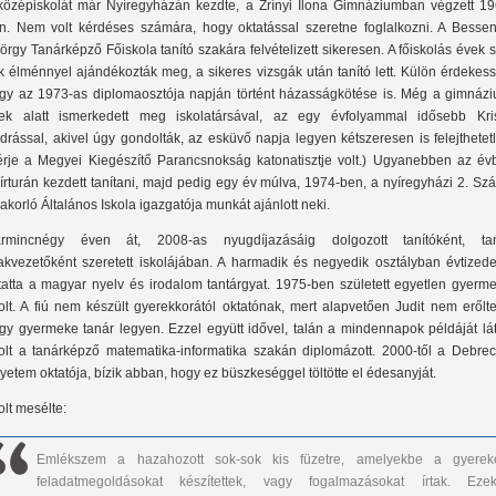
középiskolát már Nyíregyházán kezdte, a Zrínyi Ilona Gimnáziumban végzett 19
n. Nem volt kérdéses számára, hogy oktatással szeretne foglalkozni. A Bessen
örgy Tanárképző Főiskola tanító szakára felvételizett sikeresen. A főiskolás évek 
k élménnyel ajándékozták meg, a sikeres vizsgák után tanító lett. Külön érdekes
gy az 1973-as diplomaosztója napján történt házasságkötése is. Még a gimnázi
ek alatt ismerkedett meg iskolatársával, az egy évfolyammal idősebb Kris
drással, akivel úgy gondolták, az esküvő napja legyen kétszeresen is felejthetet
érje a Megyei Kiegészítő Parancsnokság katonatisztje volt.) Ugyanebben az év
írturán kezdett tanítani, majd pedig egy év múlva, 1974-ben, a nyíregyházi 2. S
akorló Általános Iskola igazgatója munkát ajánlott neki.
rmincnégy éven át, 2008-as nyugdíjazásáig dolgozott tanítóként, tan
akvezetőként szeretett iskolájában. A harmadik és negyedik osztályban évtizede
tatta a magyar nyelv és irodalom tantárgyat. 1975-ben született egyetlen gyerme
olt. A fiú nem készült gyerekkorától oktatónak, mert alapvetően Judit nem erőlte
gy gyermeke tanár legyen. Ezzel együtt idővel, talán a mindennapok példáját lát
olt a tanárképző matematika-informatika szakán diplomázott. 2000-től a Debrec
yetem oktatója, bízik abban, hogy ez büszkeséggel töltötte el édesanyját.
olt mesélte:
Emlékszem a hazahozott sok-sok kis füzetre, amelyekbe a gyerek
feladatmegoldásokat készítettek, vagy fogalmazásokat írtak. Ezek