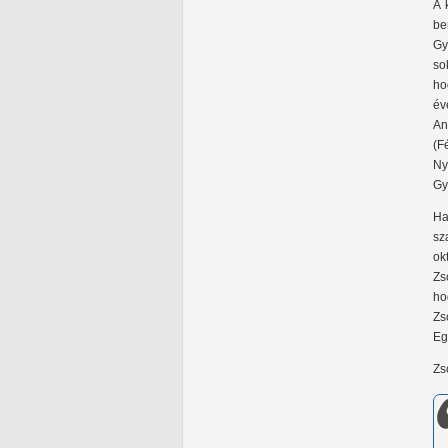
A 
be
Gy
so
ho
év
An
(F
Ny
Gy
Ha
sz
ok
Zs
ho
Zs
Eg
Zs