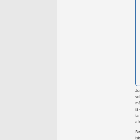
Jó
vo
má
is
ta
a 
Be
is