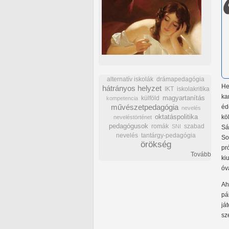
alternatív iskolák
drámapedagógia
He
hátrányos helyzet
IKT
iskolakritika
ka
külföld
magyartanítás
kompetencia
művészetpedagógia
éd
nevelés
oktatáspolitika
kö
neveléstörténet
pedagógusok
romák
szabad
SNI
Sá
nevelés
tantárgy-pedagógia
So
örökség
pr
Tovább
ki
óv
Ah
pá
já
sz