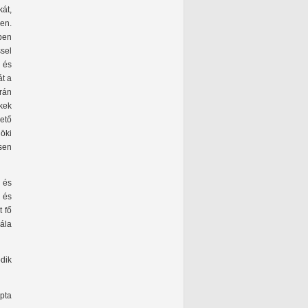
át,
ben.
ében
sel
l és
át a
rán
kek
ető
nöki
sen
t és
s és
t fő
lála
dik
apta