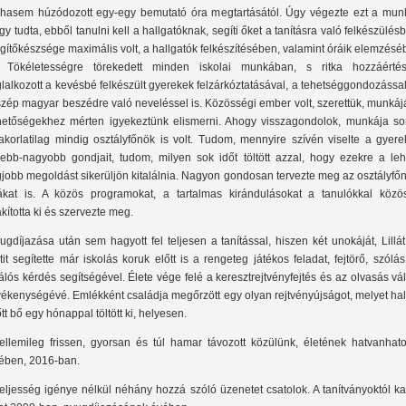
hasem húzódozott egy-egy bemutató óra megtartásától. Úgy végezte ezt a munk
gy tudta, ebből tanulni kell a hallgatóknak, segíti őket a tanításra való felkészülés
gítőkészsége maximális volt, a hallgatók felkészítésében, valamint óráik elemzés
. Tökéletességre törekedett minden iskolai munkában, s ritka hozzáértés
glalkozott a kevésbé felkészült gyerekek felzárkóztatásával, a tehetséggondozássa
szép magyar beszédre való neveléssel is. Közösségi ember volt, szerettük, munkáj
hetőségekhez mérten igyekeztünk elismerni. Ahogy visszagondolok, munkája so
akorlatilag mindig osztályfőnök is volt. Tudom, mennyire szívén viselte a gyere
sebb-nagyobb gondjait, tudom, milyen sok időt töltött azzal, hogy ezekre a leh
gjobb megoldást sikerüljön kitalálnia. Nagyon gondosan tervezte meg az osztályfő
ákat is. A közös programokat, a tartalmas kirándulásokat a tanulókkal közö
akította ki és szervezte meg.
ugdíjazása után sem hagyott fel teljesen a tanítással, hiszen két unokáját, Lillá
tit segítette már iskolás koruk előtt is a rengeteg játékos feladat, fejtörő, szólá
lálós kérdés segítségével. Élete vége felé a keresztrejtvényfejtés és az olvasás vál
vékenységévé. Emlékként családja megőrzött egy olyan rejtvényújságot, melyet ha
őtt bő egy hónappal töltött ki, helyesen.
ellemileg frissen, gyorsan és túl hamar távozott közülünk, életének hatvanhato
ében, 2016-ban.
teljesség igénye nélkül néhány hozzá szóló üzenetet csatolok. A tanítványoktól k