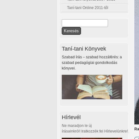
Taní-tani Online 2011-től
Keresés
Keresés űrlap
Taní-tani Könyvek
Szabad írás – szabad hozzáférés: a
szabad pedagógiai gondolkodás
könyvei.
Hírlevél
Ne maradjon le új
Ra
írásainkról! Iratkozzék fel Hírlevelünkre!