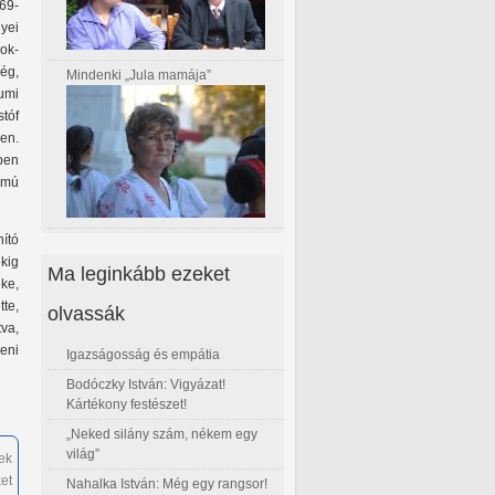
69-
yei
sok-
ség,
Mindenki „Jula mamája”
umi
tóf
len.
ben
zámú
ító
kig
Ma leginkább ezeket
ke,
tte,
olvassák
va,
eni
Igazságosság és empátia
Bodóczky István: Vigyázat!
Kártékony festészet!
„Neked silány szám, nékem egy
világ”
ek
et
Nahalka István: Még egy rangsor!