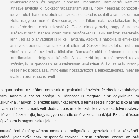
lelkiismeretesen és nagyon alaposan, mondhatni karakterről karakter
átnézve javította ki. Sokszor tapasztaltam azt is, hogy nemcsak pontozott 
jegyet adott, hanem szóbeli tanácsokat, ötleteket is csatolt a tanulók számá
Néha nagyobb méretű füzetcsomagokat is láttam nála, csodálkoztam is, 
megkérdeztem, ezek micsodák? Ekkor elmagyarázta, hogy ő nemcs
alsósokat tanít, hanem olyan fiatal felnőtteket is, akik tanárok szeretnén
lenni, és az ő anyagukat is ki kell javítania. Azokra a napokra is emléksze
amelyeket bemutató tanítások előtt éltem át. Sokszor kérték fel rá, néha m
videóra is vették az óráit a főiskolán. Bemutatók előtt különösen lelkesen 
fáradhatatlanul dolgozott, készült. A sok teleírt lap, a mágnessel rögzíte
szókártyák, a gondosan és esztétikusan elkészített fóliák, az órák bizony
részeinek kipróbálása, mind-mind hozzátartozott a felkészüléshez, mely ig
gyakran éjszakába is nyúlt.
magam abban az időben nemcsak a gyakorlati képzésért felelős igazgatóhelyet
ltam, hanem a család barátja is. Többször is megfordultunk egyikünknél v
sikunknál, nagyon jól éreztük magunkat együtt, s természetes, hogy az iskolai m
 gyakran beszédtémánk volt. Judit alaposan felkészült, kedves, jó kedélyű szakve
nító volt. Látszott rajta, hogy nagyon szerette és élvezte a munkáját. Ez a tanításba
képzésben is nagyon sokat jelentett.
mutató órái élményszámba mentek, a hallgatók, a gyerekek, mi, a képzőből
kolából jelenlévők csak szuperlatívuszokban tudtuk értékelni ezeket az órák