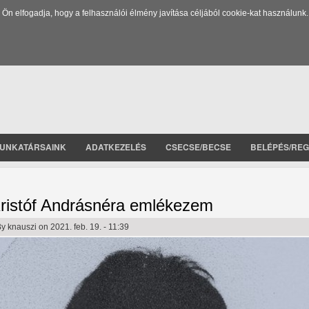
 elfogadja, hogy a felhasználói élmény javítása céljából cookie-kat használunk.
UNKATÁRSAINK
ADATKEZELÉS
CSECSE/BECSE
BELÉPÉS/REG
ristóf Andrásnéra emlékezem
By
knauszi
on 2021. feb. 19. - 11:39