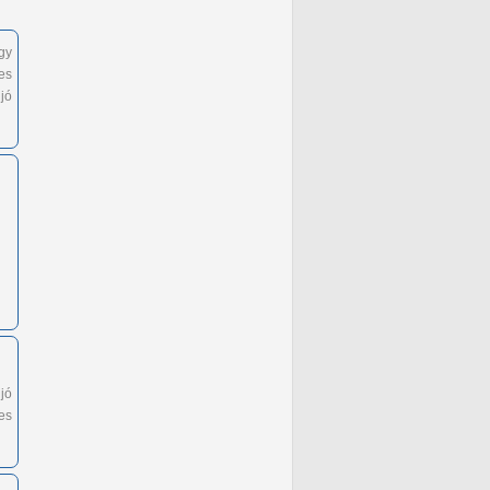
gy
es
jó
jó
ces