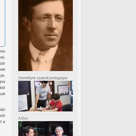
mos
li,
ször
kek
nye.
Személyre szabott pedagógia
gva
lból
yal
ári
ori
A Don
t a