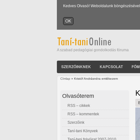
Kedves Olvasó! Weboldalunk böngészésével Ön
A szabad pedagógiai gondolkodás fóruma
SZERZŐINKNEK
KAPCSOLAT
FŐM
Címlap
» Kristóf Andrásnéra emlékezem
Jelenlegi hely
K
Olvasóterem
RSS – cikkek
RSS – kommentek
Szerzőink
Taní-tani Könyvek
Taní-tani folyóirat 2007-2010