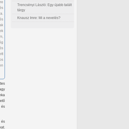
re
Trencsényi László: Egy újabb talált
és
tárgy
ra.
Knausz Imre: Mi a nevelés?
és
ak
ek
m,
ég
és
tt
os
en
tes
agy
unka
zető
n és
 és
at.