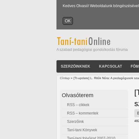
Kedves Olvasó! Weboldalunk böngészésével Ön
A szabad pedagógiai gondolkodás fóruma
SZERZŐINKNEK
KAPCSOLAT
FŐM
Címlap
» [Tt-update] L. Ritók Nóra: A pedagógusok sz
Jelenlegi hely
[
Olvasóterem
s
RSS – cikkek
RSS – kommentek
48
Szerzőink
Taní-tani Könyvek
Taní-tani folyóirat 2007-2010