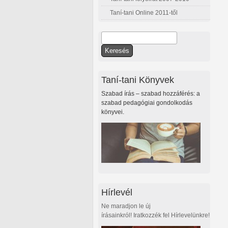
Taní-tani Online 2011-től
Keresés
Keresés űrlap
Taní-tani Könyvek
Szabad írás – szabad hozzáférés: a
szabad pedagógiai gondolkodás
könyvei.
Hírlevél
Ne maradjon le új
írásainkról! Iratkozzék fel Hírlevelünkre!