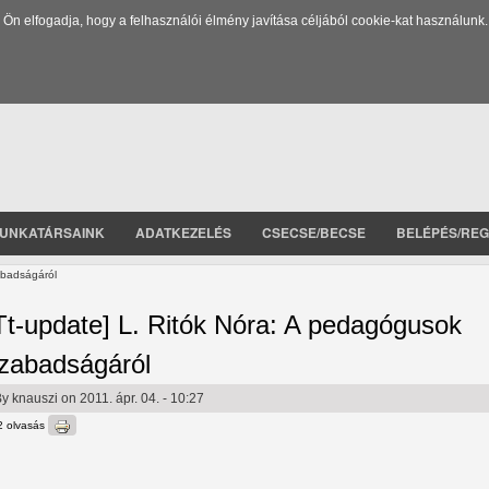
 elfogadja, hogy a felhasználói élmény javítása céljából cookie-kat használunk.
UNKATÁRSAINK
ADATKEZELÉS
CSECSE/BECSE
BELÉPÉS/REG
abadságáról
Tt-update] L. Ritók Nóra: A pedagógusok
zabadságáról
By
knauszi
on 2011. ápr. 04. - 10:27
2 olvasás