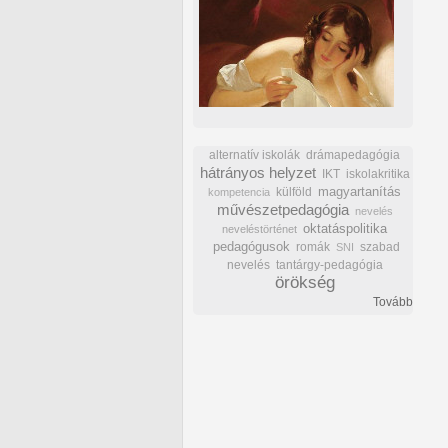
alternatív iskolák
drámapedagógia
hátrányos helyzet
IKT
iskolakritika
külföld
magyartanítás
kompetencia
művészetpedagógia
nevelés
oktatáspolitika
neveléstörténet
pedagógusok
romák
szabad
SNI
nevelés
tantárgy-pedagógia
örökség
Tovább