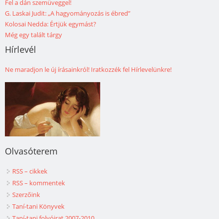
Fel a dán szemüveggel!
G. Laskai Judit: „A hagyományozás is ébred”
Kolosai Nedda: Értjük egymást?
Még egy talált tárgy
Hírlevél
Ne maradjon le új írásainkról! Iratkozzék fel Hírlevelünkre!
Olvasóterem
RSS – cikkek
RSS – kommentek
Szerzőink
Taní-tani Könyvek
Taní-tani folyóirat 2007-2010