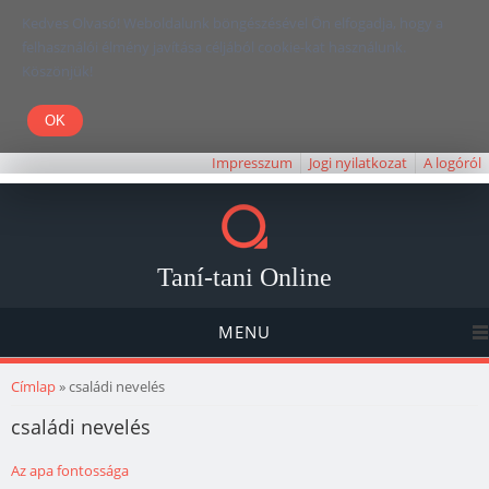
Kedves Olvasó! Weboldalunk böngészésével Ön elfogadja, hogy a
felhasználói élmény javítása céljából cookie-kat használunk.
Köszönjük!
Impresszum
Jogi nyilatkozat
A logóról
Taní-tani Online
MENU
Jelenlegi hely
Címlap
» családi nevelés
családi nevelés
Az apa fontossága