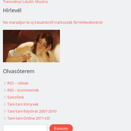
Trencsényi László: Mustra
Hírlevél
Ne maradjon le új írásainkról! Iratkozzék fel Hírlevelünkre!
Olvasóterem
RSS – cikkek
RSS – kommentek
Szerzőink
Taní-tani Könyvek
Taní-tani folyóirat 2007-2010
Taní-tani Online 2011-től
Keresés űrlap
Keresés