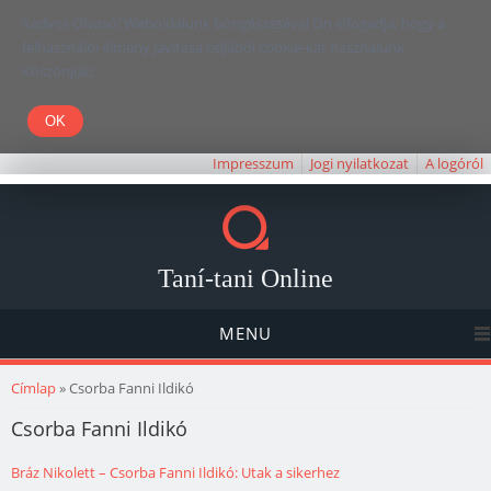
Kedves Olvasó! Weboldalunk böngészésével Ön elfogadja, hogy a
felhasználói élmény javítása céljából cookie-kat használunk.
Köszönjük!
Impresszum
Jogi nyilatkozat
A logóról
Taní-tani Online
MENU
Jelenlegi hely
Címlap
» Csorba Fanni Ildikó
Csorba Fanni Ildikó
Bráz Nikolett – Csorba Fanni Ildikó: Utak a sikerhez