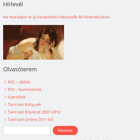
Hírlevél
Ne maradjon le új írásainkról! Iratkozzék fel Hírlevelünkre!
Olvasóterem
RSS – cikkek
RSS – kommentek
Szerzőink
Taní-tani Könyvek
Taní-tani folyóirat 2007-2010
Taní-tani Online 2011-től
Keresés űrlap
Keresés