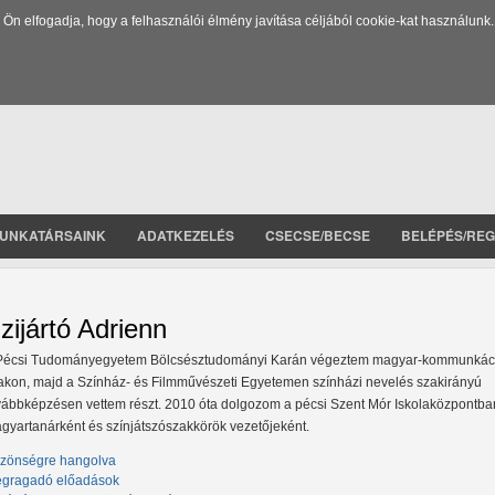
 elfogadja, hogy a felhasználói élmény javítása céljából cookie-kat használunk.
UNKATÁRSAINK
ADATKEZELÉS
CSECSE/BECSE
BELÉPÉS/REG
zijártó Adrienn
Pécsi Tudományegyetem Bölcsésztudományi Karán végeztem magyar-kommunkác
akon, majd a Színház- és Filmművészeti Egyetemen színházi nevelés szakirányú
vábbképzésen vettem részt. 2010 óta dolgozom a pécsi Szent Mór Iskolaközpontba
gyartanárként és színjátszószakkörök vezetőjeként.
zönségre hangolva
gragadó előadások