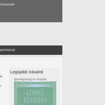
 Köszönjük!
ISZTRÁCIÓ
Legújabb írásaink
ió
Igazságosság és empátia
n