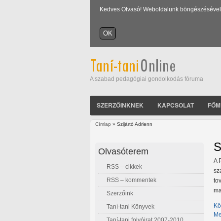
Kedves Olvasó! Weboldalunk böngészésével Ön
A szabad pedagógiai gondolkodás fóruma
SZERZŐINKNEK
KAPCSOLAT
FŐM
Címlap
» Szijártó Adrienn
Jelenlegi hely
S
Olvasóterem
A 
RSS – cikkek
sz
RSS – kommentek
to
ma
Szerzőink
Kö
Taní-tani Könyvek
Me
Taní-tani folyóirat 2007-2010