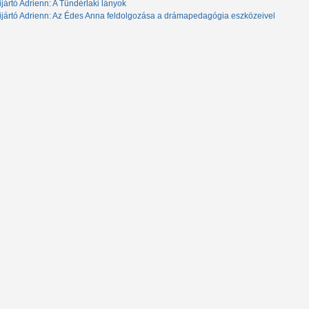
ijártó Adrienn: A Tündérlaki lányok
ijártó Adrienn: Az Édes Anna feldolgozása a drámapedagógia eszközeivel