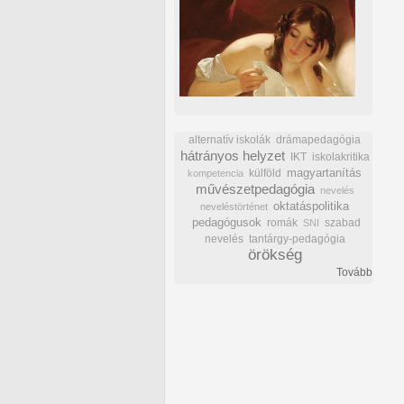
alternatív iskolák
drámapedagógia
hátrányos helyzet
IKT
iskolakritika
külföld
magyartanítás
kompetencia
művészetpedagógia
nevelés
oktatáspolitika
neveléstörténet
pedagógusok
romák
szabad
SNI
nevelés
tantárgy-pedagógia
örökség
Tovább