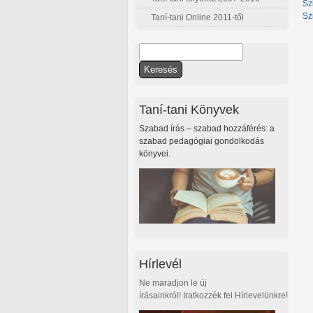
Sz
Sz
Taní-tani Online 2011-től
Keresés
Keresés űrlap
Taní-tani Könyvek
Szabad írás – szabad hozzáférés: a
szabad pedagógiai gondolkodás
könyvei.
Hírlevél
Ne maradjon le új
írásainkról! Iratkozzék fel Hírlevelünkre!