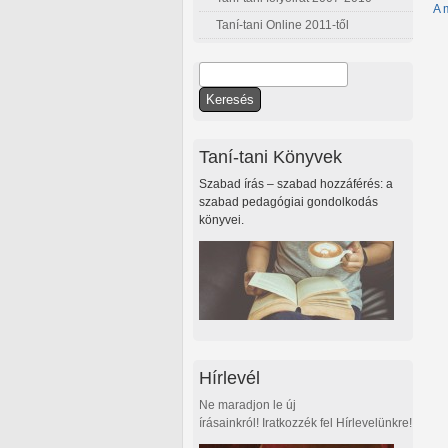
A 
Taní-tani Online 2011-től
Keresés
Keresés űrlap
Taní-tani Könyvek
Szabad írás – szabad hozzáférés: a
szabad pedagógiai gondolkodás
könyvei.
Hírlevél
Ne maradjon le új
írásainkról! Iratkozzék fel Hírlevelünkre!