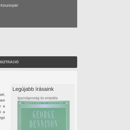
 Köszönjük!
ISZTRÁCIÓ
Legújabb írásaink
el,
Igazságosság és empátia
ben
y a
i a
rgó