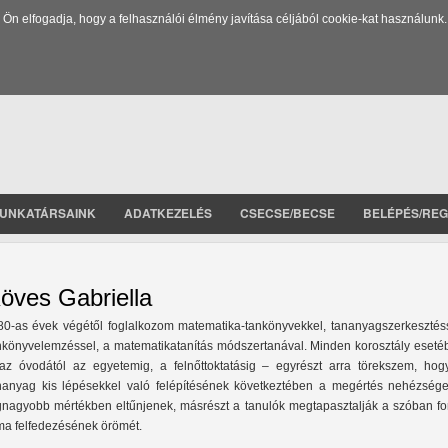
 elfogadja, hogy a felhasználói élmény javítása céljából cookie-kat használunk.
UNKATÁRSAINK
ADATKEZELÉS
CSECSE/BECSE
BELÉPÉS/REG
öves Gabriella
80-as évek végétől foglalkozom matematika-tankönyvekkel, tananyagszerkesztéss
nkönyvelemzéssel, a matematikatanítás módszertanával. Minden korosztály eseté
az óvodától az egyetemig, a felnőttoktatásig – egyrészt arra törekszem, hog
nanyag kis lépésekkel való felépítésének következtében a megértés nehézsége
gnagyobb mértékben eltűnjenek, másrészt a tanulók megtapasztalják a szóban fo
ma felfedezésének örömét.