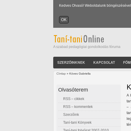
Kedves Olvasó! Weboldalunk böngészésével Ön
A szabad pedagógiai gondolkodás fóruma
SZERZŐINKNEK
KAPCSOLAT
FŐM
Címlap
» Köves Gabriella
Jelenlegi hely
K
Olvasóterem
A 
RSS – cikkek
ta
RSS – kommentek
– 
ta
Szerzőink
le
Taní-tani Könyvek
té
Taní-tani folyóirat 2007-2010