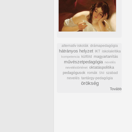
alternatív iskolák
drámapedagógia
hátrányos helyzet
IKT
iskolakritika
külföld
magyartanítás
kompetencia
művészetpedagógia
nevelés
oktatáspolitika
neveléstörténet
pedagógusok
romák
szabad
SNI
nevelés
tantárgy-pedagógia
örökség
Tovább